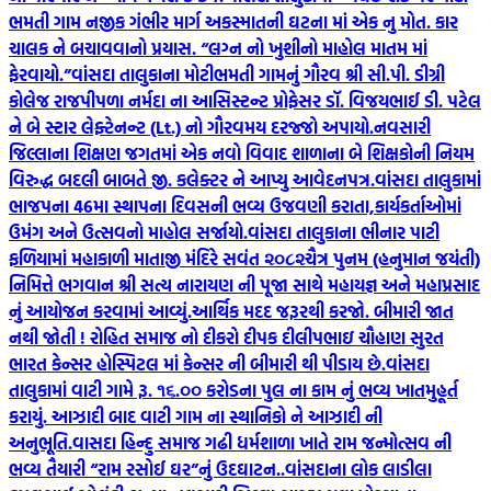
ભમતી ગામ નજીક ગંભીર માર્ગ અકસ્માતની ઘટના માં એક નુ મોત. કાર
ચાલક ને બચાવવાનો પ્રયાસ. “લગ્ન નો ખુશીનો માહોલ માતમ માં
ફેરવાયો.”
વાંસદા તાલુકાના મોટીભમતી ગામનું ગૌરવ શ્રી સી.પી. ડીગ્રી
કોલેજ રાજપીપળા નર્મદા ના આસિસ્ટન્ટ પ્રોફેસર ડૉ. વિજયભાઈ ડી. પટેલ
ને બે સ્ટાર લેફ્ટેનન્ટ (Lt.) નો ગૌરવમય દરજ્જો અપાયો.
નવસારી
જિલ્લાના શિક્ષણ જગતમાં એક નવો વિવાદ શાળાના બે શિક્ષકોની નિયમ
વિરુદ્ધ બદલી બાબતે જી. કલેક્ટર ને આપ્યુ આવેદનપત્ર.
વાંસદા તાલુકામાં
ભાજપના 46મા સ્થાપના દિવસની ભવ્ય ઉજવણી કરાતા,કાર્યકર્તાઓમાં
ઉમંગ અને ઉત્સવનો માહોલ સર્જાયો.
વાંસદા તાલુકાના ભીનાર પાટી
ફળિયામાં મહાકાળી માતાજી મંદિરે સવંત ‌‌૨૦૮૨ચૈત્ર‌ પુનમ (હનુમાન જયંતી)
નિમિત્તે ભગવાન શ્રી સત્ય નારાયણ ની પૂજા સાથે મહાયજ્ઞ અને મહાપ્રસાદ
નું આયોજન કરવામાં આવ્યું.
આર્થિક મદદ જરૂરથી કરજો. બીમારી જાત
નથી જોતી ! રોહિત સમાજ નો દીકરો દીપક દીલીપભાઇ ચૌહાણ સુરત
ભારત કેન્સર હોસ્પિટલ માં કેન્સર ની બીમારી થી પીડાય છે.
વાંસદા
તાલુકામાં વાટી ગામે રૂ. ૧૬.૦૦ કરોડના પુલ ના કામ નું ભવ્ય ખાતમુહૂર્ત
કરાયું. આઝાદી બાદ વાટી ગામ ના સ્થાનિકો ને આઝાદી ની
અનુભૂતિ.
વાસદા હિન્દુ સમાજ ગઢી ધર્મશાળા ખાતે રામ જન્મોત્સવ ની
ભવ્ય તૈયારી “રામ રસોઈ ઘર”નું ઉદઘાટન..
વાંસદાના લોક લાડીલા