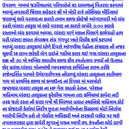
ઉપસળ ગામમાં જરૂરિયાતમંદ પરિવારોને 45 ધાબળાનું વિતરણ કરવામાં
આવ્યું.
નવસારી જિલ્લા કલેકટર શ્રી એ મોડી રાત્રે સોશિયલ મીડિયામાં
જણાવ્યું ભારે વરસાદના કારણે તમામ શાળા કોલેજો આંગણવાડી ઓ બંધ
રહશે.
વાંસદા તાલુકા માં ભારે વરસાદ ના કારણે બપોરે ૩:૦૦ કલાકે
રસ્તાઓ બંધ કરવામાં આવ્યા. વાંસદા માર્ગ મકાન વિભાગે કાર્યવાહી હાથ
ધરી.
વાંસદા ભારત સેવાશ્રમ સંઘ ગંગપુર ખાતે રિલીફ કાર્ય કરવામાં
આવ્યું.
વાસદા તાલુકામાં ધોળે દિવસે આંગળીયા પેઢીના સંચાલક ની નજર
ચૂકવી 14 લાખ ભરેલી બેગ લઈને ગઠીયા કરાર થઈ ગયા.
વાંસદા તાલુકાના
કક્ષ ની ૭૦ મો અખિલ ભારતીય શાળા કીય રમતોત્સવ સ્પધૉ નો ઉત્સાહ
ભેર પ્રારંભ.
વાંસદા ઝોનમાંથી વ્યવસ્થાપક સમિતિના સભ્ય તરીકે
રાજેન્દ્રસિંહ પરમારે ઉમેદવારીપત્રક નોંધાવ્યું.
વાંસદા તાલુકાના સતીમાળ
ગામ માં પ્રાથમિક શાળા માં કમ્પાઉન્ડ નાં દિવાલ માં મસમોટો
ભ્રષ્ટાચાર.
વાસદા તાલુકા ના HP ગેસ ગ્રાહકો હેરાન, પરેશાન
ત્રાહિમામ.
વાંસદા તાલુકાના કુરેલીયા ગામના તાડ ફળિયામાં કાવેરા નદી
તરફ જતો રસ્તા ની ઘણા વર્ષો થી બિસ્માર હાલત સ્થાનિકો ત્રાહિમામ.
કોર્ટ
ના ફોજદારી કેસોમાં નિર્દોષ છૂટતા આરોપીઓના કિસ્સામાં મોટો નિર્ણય!
આરોપી નિર્દોષ હશે તો પોલીસ અધિકારી અને સરકારી વકીલ પર થશે
તપાસ
સરકાર દ્વારા કાવેરી સુગરનું વચન આપી IPL કંપનીના બોર્ડ લાગી