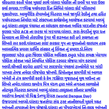
ચીરહરણ કરતી પોસ્ટ મુકાઈ સાથે વાંસદા પોલીસ ની છબી પર પણ ઉભા
કર્યા સવાલ.???
વિશ્વ પર્યાવરણ દિન નિમિત્તે વાંસદા કોર્ટ પરિસરમાં
વૃક્ષારોપણ, આયુર્વેદિક રોપાઓનું વિતરણ અને જાગૃતિ રેલીનું તથા હરિત
પર્યાવરણના નિર્માણ માટે સંકલ્પના કાર્યક્રમોનુ આયોજન કરવામાં આવ્યું
હતું.
વાંસદા તાલુકા પંચાયત ના બાંધકામ શાખાના અધિક મદદનીશ ઈજનેર
કૃણાલ પટેલ ACB ના છટકા માં ઝડપાયા.
વાંસદા, સરા-કેવડીનું યુવા ધન
હિમાલય ના શિખરે તોરણીયા ડુંગર થી શરૂઆત કરી હવે સફળતા ના
શિખરો સર કરશે.
વાંસદાના સાંઇ સરકાર ગૃપ ના યુવાનોનો ચારધામ તરફ
આધ્યાત્મિક પ્રવાસ ધાર્મિક સંસ્કાર નું સિંચન નું પ્રમાણ.
ડો.નિરવ
ભુલાભાઇ પટેલ દ્વારા જિલ્લા પોલિસ અધિક્ષક રાહુલ પટેલ સમક્ષ ખેરગામ
પોલિસ સ્ટેશન ખાતે નિયમિત પોલિસ દરબાર યોજવા માંગ કરવામાં
આવી.
ચીખલી ફડવેલ હાઇવે પર સાદકપોર પંથકમાં ટ્રાન્ફોર્મેરો પર ઝાંડી
ઝાખરા તેમજ નમેલા વીજપોલ જોખમી. પ્રિમોન્સૂન કામગીરી માં આળસ
ખંખેરી ને તંત્ર કામગીરી કરશે કે કેમ ?
દક્ષિણ ગુજરાતનું યુથ માઉન્ટ ના
શિખરે નર્મદા.
વાંસદા ભ્રમદેવ મિત્ર મંડળ દ્વારા અંબે નગરના બાળકોને
નોટબુક વિતરણ કરવામાં આવ્યું.
વાંસદા તાલુકાના ભીનાર પ્રાથમિક
આરોગ્ય કેન્દ્રમાં પી વિશ્વ ડેન્ગ્યુ દિવસ (world Dengue Day)
ઉજવવામાં આવ્યો.
વાંસદા જનસેવા સંઘ ટ્રસ્ટ નાનીભમતી મુકામે મફત
આંખની તાપાસનો કેમ્પ યોજાયો.
વાંસદા ના પીપલખેડમાં નિ:શુલ્ક આંખની