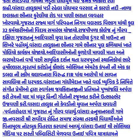
જતા સાદડવેલ ગામના ખેડૂતો લાલઘુમ થઈ જનક આક્રોશ રેલી
કાઢી.
વાંસદા તાલુકામાં પડી રહેલા ધોધમાર વરસાદ ને કારણે નદી -નાળા
છલકાતા ભીનાર કુરેલીયા રોડ પર પાણી ભરાતા વ્યવહાર
ખોરવાયો.
ગુજરાત રાજ્ય માર્ગ પરિવહન નિગમ વલસાડ વિભાગ માંથી કુલ
32 કર્મચારીઓનો વિદાય સમારંભ યોજાયો.
રાજપીપળા કોલેજ નું ગૌરવ _
દક્ષિણ ગુજરાતનું આદિવાસી યુવા ધન તોરણીયા ડુંગર થી માઉન્ટ ના
શિખરે પહોંચ્યું.
વાંસદા તાલુકાના ભીનાર ગામે ભીનાર પુલ ફળિયામાં ખાતે
પોલિયો કાર્યકમ યોજાયો.
આદિવાસીઓની કુળદેવી માવલી માતા અને
બરામદેવનાં વર્ષો પછી સામુહિક દર્શન થતા ધરમપુરનાં સ્થાનિકોમાં ભારે
હર્ષોલ્લાસ.
સુરતમાં કરોડોનું કૌભાંડ ઓશિયન એમટેક કંપની ની એક કા
ડબલ ની સ્કીમ ચલાવનારા વિરુદ્ધ FIR પાંચ આરોપી માં સાવન
સાવલિયા ની ધરપકડ.
વાંસદાના ગાંધીમેદાન ખાતે વર્લ્ડ મ્યુઝિક ડે નિમિત્તે
સંગીત પ્રેમીઓ દ્વારા સ્વર્ગસ્થ જયકિશનજીની પ્રતિમાને પુષ્પાંજલિ અર્પણ
કરી તેમની યાદ માં મધુર હિન્દી ગીતોની રજૂઆત કરીને ઉત્સાહભેર
ઉજવણી કરી.
વાસદા તાલુકા નો કેવડીનો યુવાન અર્પણ ચવધરી
-પર્વતારોહણ માં ગુજરાત નું ગૌરવ વધાર્યુ.
વાંસદા હનુમાનબારી ગામે
જી.નવસારી શ્રી સર્વોદય રોહિત સમાજ સંસ્થા તરફથી વિદ્યાર્થીઓને
વિનામૂલ્ય નોટબુક વિતરણ કરવામાં આવ્યું.
વાંસદા ઉનાઈ થી સોશિયલ
મીડિયા પર સસ્તી પબ્લિસિટી મેળવવા ઉનાઈ પવિત્ર યાત્રાધામને