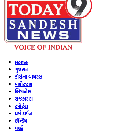
Home
ગુજરાત
કોરોના વાયરસ
મનોરંજન
બિઝનેસ
રાજકારણ
સ્પોર્ટ્સ
ધર્મ દર્શન
ઈન્ડિયા
વર્લ્ડ