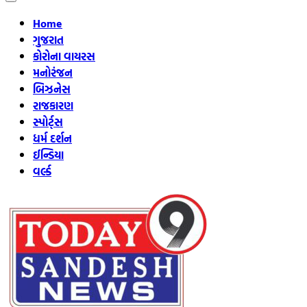
Home
ગુજરાત
કોરોના વાયરસ
મનોરંજન
બિઝનેસ
રાજકારણ
સ્પોર્ટ્સ
ધર્મ દર્શન
ઈન્ડિયા
વર્લ્ડ