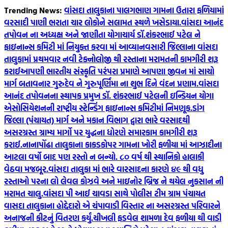
Skip
Trending News:
વાંસદા તાલુકાના પાલગભાણ ગામના ઉતારા ફળિયામાં
to
વરસાદી પાણી ભરાતા ચાર લોકોને સલામત સ્થળે ખસેડાયા.
વાંસદા આનંદ
content
તપોવન ના અધ્યક્ષ અને જાણીતા યોગાચાર્ય ડૉ.શંકરભાઈ પટેલ ને
ફાઇનાન્સ કમિટી માં નિયુક્ત કરવા માં આવ્યા
નવસારી જિલ્લાના વાંસદા
તાલુકામાં પ્રથમવાર નવી ટેક્નોલોજી થી રસ્તાના મરામતની કામગીરી શરૂ
કરાઈ
આપણી ભારતીય સંસ્કૃતિ પરંપરા પ્રમાણે આપણા જીવન માં સાચો
માર્ગ બતાવનાર ગુરુદેવ ને ગુરુપૂર્ણિમા ના શુભ દિને વંદન પ્રણામ.
વાંસદા
આનંદ તપોવનના સ્થાપક પ્રમુખ ડૉ. શંકરભાઈ પટેલની ઇન્ડિયન યોગા
એસોસિયેશનની રાષ્ટ્રીય સ્ટેન્ડિંગ ફાઇનાન્સ કમિટીમાં નિમણૂક.
ડાંગ
જિલ્લા (પંચાયત) માર્ગ અને મકાન વિભાગ દ્વારા ભારે વરસાદથી
અસરગ્રસ્ત ગ્રામ્ય માર્ગો પર યુદ્ધના ધોરણે સમારકામ કામગીરી શરૂ
કરાઈ.
નાનાપોંઢા તાલુકાના કાકડકોપર ગામના ખોરી ફળીયા માં આઝાદીના
આટલા વર્ષો બાદ પણ રસ્તો ન બન્યો. ૮૦‌ વર્ષ થી સ્થાનિકો હાલાકી
વેઠવા મજબૂર.
વાંસદા તાલુકા માં ભારે વારસાદના કારણે ૪૯ થી વધુ
રસ્તાઓ પરના લો લેવલ કોઝવે અને માઇનોર બ્રિજ ને થયેલ નુકસાન ની
મરામત ચાલુ.
વાંસદા પી આઈ ચાવડા સાથે પોલીસ ટીમ ગ્રામ પંચાયત
વાસદા તાલુકાના હોદ્દેદારો એ ચંપાવાડી વિસ્તાર ના અસરગ્રસ્ત પરિવારને
અનાજની કીટનું વિતરણ કર્યું.
ચીખલી ફડવેલ શામળા દેવ ફળીયા થી વાડી