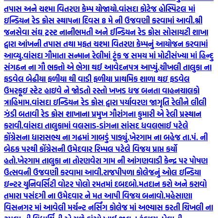
તપાસ અને ચશ્મા વિતરણ કેમ્પ યોજાયો.
વાંસદા કોટેજ હોસ્પિટલ માં
ઇન્ડિયન રેડ ક્રોસ સ્થાપના દિવસ 8 મે ની ઉજવણી કરવામાં આવી.
શ્રી
જનસેવા સંઘ ટ્રસ્ટ નાનીભમતી અને ઈન્ડિયન રેડ ક્રોસ સોસાયટી શાખા
દ્વારા આંખની તપાસ તથા મફત ચશ્મા વિતરણ કેમ્પનું આયોજન કરવામાં
આવ્યુ.
વાંસદા ગૌમાતા સન્માન રેલીમાં ટૂંક જ સમય માં મોટીસંખ્યા માં હિન્દુ
સંગઠન ના ગૌ ભક્તો એ ભેગા થઈ આવેદનપત્ર આપ્યું.
ચીખલી તાલુકા ના
ફડવેલ બેઢીયા ફળીયા થી વાડી ફળીયા પ્રાથમિક શાળા થઇ ફડવેલ
ઉમરકૂઇ સ્ટેટ હાઇવે ને જોડતો રસ્તો ખખડ ધજ બનતા વાહનચાલકો
ત્રાહિમામ.
વાંસદા ઇન્ડિયન રેડ ક્રોસ દ્વારા પર્યાવરણ જાગૃતિ રેલીને લીલી
ઝંડી બતાવી રેડ ક્રોસ શાખાના પ્રમુખ ગૌરાંગના કુમારી એ રેલી પ્રસ્થાન
કરાવી.
વાંસદા તાલુકામાં વલસાડ-ડાંગના સાંસદ ધવલભાઈ પટેલે
કોંગ્રેસના ધારાસભ્ય ના ગઢમાં ગાબડું પાડ્યું.
ખેરગામ ના બહેજ તા.પં. ની
બેઠક પરથી કોંગ્રેસની ઉમેદવાર રિમ્પલ પટેલે વિજય પ્રાપ્ત કર્યો
હતો.
ખેરગામ તાલુકા ના તોરણવેરા ગામ ની આંગણવાડી કેન્દ્ર પર પોષણ
ઉત્સવની ઉજવણી કરવામા આવી.
રાજપીપળા કોલેજનું ઓલ ઇન્ડિયા
ઇન્ટર યુનિવર્સિટી વોટર પોલો રમતમાં દબદબો.
મતદાન કરો અને કરાવો
તમારા પસંદગી ના ઉમેદવાર ને મત આપી વિજય બનાવો.
મહેસાણા
વિસનગર માં આવેલી મર્ચન્ટ નર્સિંગ કોલેજ માં અભ્યાસ કરતી ચિખલી ના