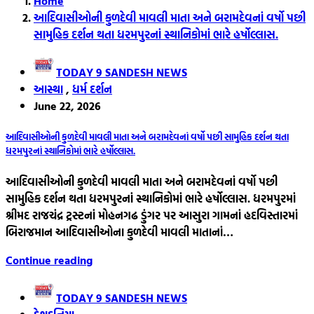
Home
આદિવાસીઓની કુળદેવી માવલી માતા અને બરામદેવનાં વર્ષો પછી
સામુહિક દર્શન થતા ધરમપુરનાં સ્થાનિકોમાં ભારે હર્ષોલ્લાસ.
TODAY 9 SANDESH NEWS
આસ્થા
,
ધર્મ દર્શન
June 22, 2026
આદિવાસીઓની કુળદેવી માવલી માતા અને બરામદેવનાં વર્ષો પછી સામુહિક દર્શન થતા
ધરમપુરનાં સ્થાનિકોમાં ભારે હર્ષોલ્લાસ.
આદિવાસીઓની કુળદેવી માવલી માતા અને બરામદેવનાં વર્ષો પછી
સામુહિક દર્શન થતા ધરમપુરનાં સ્થાનિકોમાં ભારે હર્ષોલ્લાસ. ધરમપુરમાં
શ્રીમદ રાજચંદ્ર ટ્રસ્ટનાં મોહનગઢ ડુંગર પર આસુરા ગામનાં હદવિસ્તારમાં
બિરાજમાન આદિવાસીઓના કુળદેવી માવલી માતાનાં…
Continue reading
TODAY 9 SANDESH NEWS