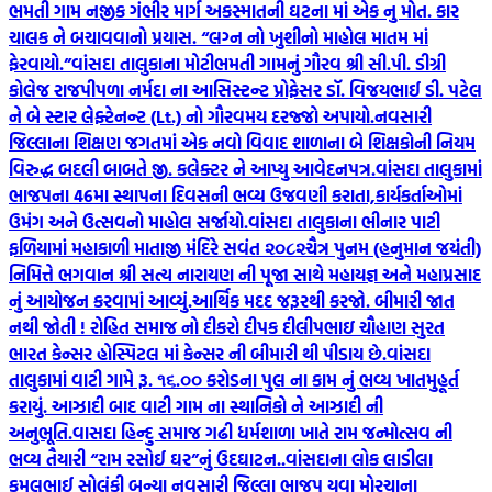
ભમતી ગામ નજીક ગંભીર માર્ગ અકસ્માતની ઘટના માં એક નુ મોત. કાર
ચાલક ને બચાવવાનો પ્રયાસ. “લગ્ન નો ખુશીનો માહોલ માતમ માં
ફેરવાયો.”
વાંસદા તાલુકાના મોટીભમતી ગામનું ગૌરવ શ્રી સી.પી. ડીગ્રી
કોલેજ રાજપીપળા નર્મદા ના આસિસ્ટન્ટ પ્રોફેસર ડૉ. વિજયભાઈ ડી. પટેલ
ને બે સ્ટાર લેફ્ટેનન્ટ (Lt.) નો ગૌરવમય દરજ્જો અપાયો.
નવસારી
જિલ્લાના શિક્ષણ જગતમાં એક નવો વિવાદ શાળાના બે શિક્ષકોની નિયમ
વિરુદ્ધ બદલી બાબતે જી. કલેક્ટર ને આપ્યુ આવેદનપત્ર.
વાંસદા તાલુકામાં
ભાજપના 46મા સ્થાપના દિવસની ભવ્ય ઉજવણી કરાતા,કાર્યકર્તાઓમાં
ઉમંગ અને ઉત્સવનો માહોલ સર્જાયો.
વાંસદા તાલુકાના ભીનાર પાટી
ફળિયામાં મહાકાળી માતાજી મંદિરે સવંત ‌‌૨૦૮૨ચૈત્ર‌ પુનમ (હનુમાન જયંતી)
નિમિત્તે ભગવાન શ્રી સત્ય નારાયણ ની પૂજા સાથે મહાયજ્ઞ અને મહાપ્રસાદ
નું આયોજન કરવામાં આવ્યું.
આર્થિક મદદ જરૂરથી કરજો. બીમારી જાત
નથી જોતી ! રોહિત સમાજ નો દીકરો દીપક દીલીપભાઇ ચૌહાણ સુરત
ભારત કેન્સર હોસ્પિટલ માં કેન્સર ની બીમારી થી પીડાય છે.
વાંસદા
તાલુકામાં વાટી ગામે રૂ. ૧૬.૦૦ કરોડના પુલ ના કામ નું ભવ્ય ખાતમુહૂર્ત
કરાયું. આઝાદી બાદ વાટી ગામ ના સ્થાનિકો ને આઝાદી ની
અનુભૂતિ.
વાસદા હિન્દુ સમાજ ગઢી ધર્મશાળા ખાતે રામ જન્મોત્સવ ની
ભવ્ય તૈયારી “રામ રસોઈ ઘર”નું ઉદઘાટન..
વાંસદાના લોક લાડીલા
કમલભાઈ સોલંકી બન્યા નવસારી જિલ્લા ભાજપ યુવા મોરચાના