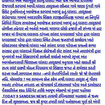
લોકાર્પણ અને ખાતમુહૂર્ત કરાયું.
વાંસદા ખાતે જન ઔષધી દિવસની
ઉજવણી કરવામાં આવી.
વાંસદા તાલુકાના ભીનાર ગામે થાણા ડુંગરી ગામે
ક્રિકેટ ટુર્નામેન્ટનું આયોજન કરવામાં આવ્યું હતું.
વાંસદા, તાલુકાના
કંડોલપાડા ગામમાં આદરણીય શિક્ષક રણજીતસિંહજી પરમાર ના નિવૃત્તિ
નિમિત્તે વિદાય સમારંભનું આયોજન કરવામાં આવ્યું હતું.
વાસદા તાલુકામાં
હોળીના તહેવાર નો અનેરો આનંદ માણવા લોકો હજારો ની સંખ્યા માં હાટ
બજાર માં ઉમટયા.
વલસાડ-ડાંગના સાંસદ ધવલભાઈ પટેલ દ્વારા વાંસદા
ધવલભાઈ પટેલ દ્વારા વાંસદા સ્થિત તેમના જનસંપર્ક કાર્યાલય ખાતે
લોકદરબાર યોજાયો.
વાંસદા ખાતે સાંસદ ધવલ પટેલના પ્રયત્નો ફળ્યા
સરકાર દ્વારા વાંસદાને વિજ્ઞાન કોલેજની ભેટ સાંસદ અને નાણાંમંત્રી દ્વારા
મુખ્યમંત્રી અને શિક્ષણમંત્રી સાથેની ચર્ચાનો આખરે સુખદ અંત
આવ્યો
નવસારી જિલ્લાના વાંસદા તાલુકામાં મહુવાસ ખાતે ચાલતી શ્રી
સત્ય સાંઈ લક્ષ્મી મોહન વિદ્યાલય માં શિક્ષણ જગત ને શર્મશાર કરતી
ઘટના બની.
સાવધાન ભારત ~નવો છેતરપિંડીનો રસ્તો! જો જો છેતરાશો
નહિ. મોબાઈલ ? આ સામાન્ય ફોન સ્કેમ નથી.
વાસદા તાલુકા નું ગૌરવ
આનંદ તપોવન નવતાડ ના યોગાચાર્ય ડૉ.શંકરભાઈ પટેલ અને ડાયરેક્ટર
વૈશાલીબેન શાહ ડેલિગેટ તરીકે આયુષ એક્સ્પો માં દુબઇ પહોંચ્યા
.
TODAY 9 SANDESH NEWS તરફથી રવિન્દ્રભાઇ મહાકાલ ને જન્મ
દિન ની શુભકામના. જય શ્રી કૃષ્ણ તમારી બધી મનોકામના પૂર્ણ કરે એવી