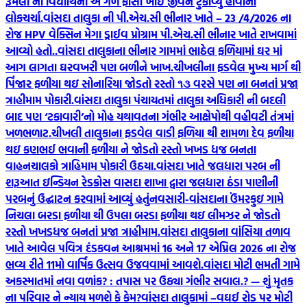
રૂમલા ની વિદ્યાર્થિની એ ગળે ફાંસો ખાઈ જીવન ટુંકાવ્યુ હોવાની
લોકચર્ચા.
વાંસદા તાલુકા ની પી.એચ.સી ભીનાર ખાતે – 23 /4/2026 ના
રોજ HPV વેક્સિન મેગા ડ્રાઈવ પ્રોગ્રામ પી.એચ.સી ભીનાર ખાતે રાખવામાં
આવ્યો હતો..
વાંસદા તાલુકાના ભીનાર ગામમાં ભાઠેલ ફળિયામાં ઘર માં
આગ લાગતા ઘરવખરી પણ બળીને ખાખ.
ચીખલીના ફડવેલ મુખ્ય માર્ગ થી
પિંજાર ફળીયા થઇ સોનારિયા જોડતો રસ્તો ૧૩ વરસે પણ ના બનતાં પ્રજા
ત્રાહીમામ પોકારી.
વાંસદા તાલુકા પંચાયતમાં તાલુકા અધિકારી ની બદલી
બાદ પણ ‘ટકાવારી’નો મોહ યથાવતના ગંભીર આક્ષેપોથી વહીવટી તંત્રમાં
ખળભળાટ.
ચીખલી તાલુકાના ફડવેલ વાડી ફળિયા થી શામળા દેવ ફળીયા
થઇ કણભઈ ભવાની ફળીયા ને જોડતો રસ્તો ખખડ ધજ બનતા
વાહનચાલકો ત્રાહિમામ પોકારી ઉઠયા.
વાંસદા ખાતે જલધારા પરબ ની
શરૂઆત ઇન્ડિયન રેડક્રોસ વાસદા શાખા દ્વારા જલધારા ઠંડા પાણીની
પરબનું ઉદ્ઘાટન કરવામાં આવ્યું હતું
નવસારી-વાંસદાના ઉંમરકુઇ ગામે
નિચલા બરડા ફળીયા થી ઉપલા બરડા ફળીયા થઇ લીમઝર ને જોડતો
રસ્તો ખખડધજ બનતાં પ્રજા ત્રાહીમામ.
વાંસદા તાલુકાના વાંસિયા તળાવ
ખાતે આવેલ પવિત્ર દંડકવન આશ્રમમાં 16 અને 17 એપ્રિલ 2026 ના રોજ
ભવ્ય રીતે 11મો વાર્ષિક ઉત્સવ ઉજવવામાં આવશે.
વાંસદા મોટી ભમતી ગામે
અકસ્માતમાં નવા વળાંક? : તપાસ પર ઉઠ્યા ગંભીર સવાલ.? — શું મૃતક
ના પરિવાર ને ન્યાય મળશે કે કેમ?
વાંસદા તાલુકામાં –વઘઈ રોડ પર મોટી