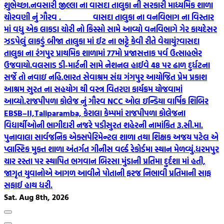
શુભેચ્છા.
નવસારી જીલ્લા ના વાસદા તાલુકા ની સરકારી માધ્યમિક શાળા
ચોરવણી નું ગૌરવ .
વાસદા તાલુકા ના વનવિભાગ ના વિસ્તાર
માં વધુ એક લાકડા ચોરી નો કિસ્સો સામે આવ્યો વનવિભાગે ગેર કાયદેસર
ઝડપેલું લાકડું બીજા તાલુકા માં ઈટ ના ભટ્ટે કેવી રીતે વેચાયું?
વાસદા
તાલુકા ના રંગપુર પ્રાથમિક શાળામાં 77મો પ્રજાસત્તાક પર્વ ઉત્સાહભેર
ઉજવાયો.
વલસાડ ડી-માર્ટની સામે નેશનલ હાઈવે 48 પર ઢાળ દુર્ધટના
સર્જે તો નવાઇ નહિ.
ભારત સેવાશ્રમ સંઘ ગંગપુર આયોજિત પ્રેમ પ્રકાશ
આશ્રમ સુરત ના સહયોગ થી વસ્ત્ર વિતરણ કાર્યક્રમ યોજવામાં
આવ્યો.
રાજપીપળા કોલેજ નું ગૌરવ NCC ઓલ ઇન્ડિયા વાર્ષિક શિબિર
EBSB–II,Taliparamba, કેરાલા કેમ્પમાં રાજપીપળા કોલેજના
વિદ્યાર્થીઓની ભાગીદારી નજરે પડી
સુરત શહેરની નામાંકિત રૂ.સી.મા.
પુનાવાલા સાર્વજનિક એક્સપેરિમેન્ટલ શાળા તથા શિક્ષક અજય પટેલ એ
પ્લાસ્ટિક મુક્ત શાળા અંતર્ગત ગીનીસ વર્લ્ડ રેકોર્ડમા સ્થાન મેળવ્યું.
ધરમપુર
ચાર રસ્તા પર સ્થાપિત ભગવાન બિરસા મુંડાની પ્રતિમા દુર્દશા માં હતી,
જાગૃત યુવાનોએ આગળ આવીને પોતાની ફરજ નિભાવી પ્રતિમાની સાફ
સફાઈ હાથ ધરી.
Sat. Aug 8th, 2026