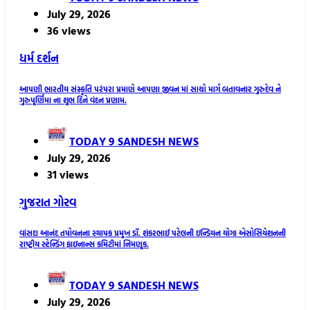
July 29, 2026
36 views
ધર્મ દર્શન
આપણી ભારતીય સંસ્કૃતિ પરંપરા પ્રમાણે આપણા જીવન માં સાચો માર્ગ બતાવનાર ગુરુદેવ ને
ગુરુપૂર્ણિમા ના શુભ દિને વંદન પ્રણામ.
TODAY 9 SANDESH NEWS
July 29, 2026
31 views
ગુજરાત
ગોરવ
વાંસદા આનંદ તપોવનના સ્થાપક પ્રમુખ ડૉ. શંકરભાઈ પટેલની ઇન્ડિયન યોગા એસોસિયેશનની
રાષ્ટ્રીય સ્ટેન્ડિંગ ફાઇનાન્સ કમિટીમાં નિમણૂક.
TODAY 9 SANDESH NEWS
July 29, 2026