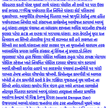
ચીરહરણ કરતી પોસ્ટ મુકાઈ સાથે વાંસદા પોલીસ ની છબી પર પણ ઉભા
કર્યા સવાલ.???
વિશ્વ પર્યાવરણ દિન નિમિત્તે વાંસદા કોર્ટ પરિસરમાં
વૃક્ષારોપણ, આયુર્વેદિક રોપાઓનું વિતરણ અને જાગૃતિ રેલીનું તથા હરિત
પર્યાવરણના નિર્માણ માટે સંકલ્પના કાર્યક્રમોનુ આયોજન કરવામાં આવ્યું
હતું.
વાંસદા તાલુકા પંચાયત ના બાંધકામ શાખાના અધિક મદદનીશ ઈજનેર
કૃણાલ પટેલ ACB ના છટકા માં ઝડપાયા.
વાંસદા, સરા-કેવડીનું યુવા ધન
હિમાલય ના શિખરે તોરણીયા ડુંગર થી શરૂઆત કરી હવે સફળતા ના
શિખરો સર કરશે.
વાંસદાના સાંઇ સરકાર ગૃપ ના યુવાનોનો ચારધામ તરફ
આધ્યાત્મિક પ્રવાસ ધાર્મિક સંસ્કાર નું સિંચન નું પ્રમાણ.
ડો.નિરવ
ભુલાભાઇ પટેલ દ્વારા જિલ્લા પોલિસ અધિક્ષક રાહુલ પટેલ સમક્ષ ખેરગામ
પોલિસ સ્ટેશન ખાતે નિયમિત પોલિસ દરબાર યોજવા માંગ કરવામાં
આવી.
ચીખલી ફડવેલ હાઇવે પર સાદકપોર પંથકમાં ટ્રાન્ફોર્મેરો પર ઝાંડી
ઝાખરા તેમજ નમેલા વીજપોલ જોખમી. પ્રિમોન્સૂન કામગીરી માં આળસ
ખંખેરી ને તંત્ર કામગીરી કરશે કે કેમ ?
દક્ષિણ ગુજરાતનું યુથ માઉન્ટ ના
શિખરે નર્મદા.
વાંસદા ભ્રમદેવ મિત્ર મંડળ દ્વારા અંબે નગરના બાળકોને
નોટબુક વિતરણ કરવામાં આવ્યું.
વાંસદા તાલુકાના ભીનાર પ્રાથમિક
આરોગ્ય કેન્દ્રમાં પી વિશ્વ ડેન્ગ્યુ દિવસ (world Dengue Day)
ઉજવવામાં આવ્યો.
વાંસદા જનસેવા સંઘ ટ્રસ્ટ નાનીભમતી મુકામે મફત