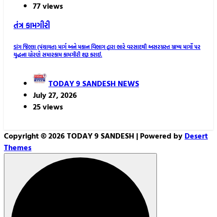
77 views
તંત્ર કામગીરી
ડાંગ જિલ્લા (પંચાયત) માર્ગ અને મકાન વિભાગ દ્વારા ભારે વરસાદથી અસરગ્રસ્ત ગ્રામ્ય માર્ગો પર
યુદ્ધના ધોરણે સમારકામ કામગીરી શરૂ કરાઈ.
TODAY 9 SANDESH NEWS
July 27, 2026
25 views
Copyright © 2026 TODAY 9 SANDESH | Powered by
Desert
Themes