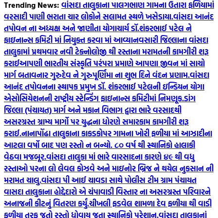
Trending News:
વાંસદા તાલુકાના પાલગભાણ ગામના ઉતારા ફળિયામાં
વરસાદી પાણી ભરાતા ચાર લોકોને સલામત સ્થળે ખસેડાયા.
વાંસદા આનંદ
તપોવન ના અધ્યક્ષ અને જાણીતા યોગાચાર્ય ડૉ.શંકરભાઈ પટેલ ને
ફાઇનાન્સ કમિટી માં નિયુક્ત કરવા માં આવ્યા
નવસારી જિલ્લાના વાંસદા
તાલુકામાં પ્રથમવાર નવી ટેક્નોલોજી થી રસ્તાના મરામતની કામગીરી શરૂ
કરાઈ
આપણી ભારતીય સંસ્કૃતિ પરંપરા પ્રમાણે આપણા જીવન માં સાચો
માર્ગ બતાવનાર ગુરુદેવ ને ગુરુપૂર્ણિમા ના શુભ દિને વંદન પ્રણામ.
વાંસદા
આનંદ તપોવનના સ્થાપક પ્રમુખ ડૉ. શંકરભાઈ પટેલની ઇન્ડિયન યોગા
એસોસિયેશનની રાષ્ટ્રીય સ્ટેન્ડિંગ ફાઇનાન્સ કમિટીમાં નિમણૂક.
ડાંગ
જિલ્લા (પંચાયત) માર્ગ અને મકાન વિભાગ દ્વારા ભારે વરસાદથી
અસરગ્રસ્ત ગ્રામ્ય માર્ગો પર યુદ્ધના ધોરણે સમારકામ કામગીરી શરૂ
કરાઈ.
નાનાપોંઢા તાલુકાના કાકડકોપર ગામના ખોરી ફળીયા માં આઝાદીના
આટલા વર્ષો બાદ પણ રસ્તો ન બન્યો. ૮૦‌ વર્ષ થી સ્થાનિકો હાલાકી
વેઠવા મજબૂર.
વાંસદા તાલુકા માં ભારે વારસાદના કારણે ૪૯ થી વધુ
રસ્તાઓ પરના લો લેવલ કોઝવે અને માઇનોર બ્રિજ ને થયેલ નુકસાન ની
મરામત ચાલુ.
વાંસદા પી આઈ ચાવડા સાથે પોલીસ ટીમ ગ્રામ પંચાયત
વાસદા તાલુકાના હોદ્દેદારો એ ચંપાવાડી વિસ્તાર ના અસરગ્રસ્ત પરિવારને
અનાજની કીટનું વિતરણ કર્યું.
ચીખલી ફડવેલ શામળા દેવ ફળીયા થી વાડી
ફળીયા તરફ જતો રસ્તો ધોવાય જતા સ્થાનિકો પરેશાન.
વાંસદા તાલુકાનાં