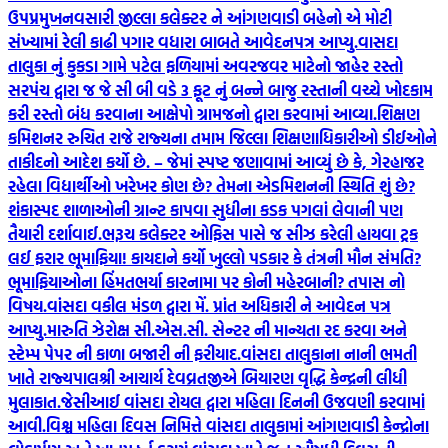
ઉપપ્રમુખ
નવસારી જીલ્લા કલેક્ટર ને આંગણવાડી બહેનો એ મોટી
સંખ્યામાં રેલી કાઢી પગાર વધારા બાબતે આવેદનપત્ર આપ્યુ.
વાસદા
તાલુકા નું કુકડા ગામે પટેલ ફળિયામાં અવરજવર માટેનો જાહેર રસ્તો
સરપંચ દ્વારા જ જે સી બી વડે 3 ફૂટ નું બન્ને બાજુ રસ્તાની વચ્ચે ખોદકામ
કરી રસ્તો બંધ કરવાના આક્ષેપો ગ્રામજનો દ્વારા કરવામાં આવ્યા.
શિક્ષણ
કમિશનર રુચિત રાજે રાજ્યના તમામ જિલ્લા શિક્ષણાધિકારીઓ ડીઈઓને
તાકીદનો આદેશ કર્યો છે. – જેમાં સ્પષ્ટ જણાવામાં આવ્યું છે કે, ગેરહાજર
રહેલા વિદ્યાર્થીઓ ખરેખર કોણ છે? તેમના એડમિશનની સ્થિતિ શું છે?
શંકાસ્પદ શાળાઓની ગ્રાન્ટ કાપવા સુધીના કડક પગલાં લેવાની પણ
તૈયારી દર્શાવાઈ.
ભરૂચ કલેક્ટર ઓફિસ પાસે જ સીઝ કરેલી હાયવા ટ્રક
લઈ ફરાર ભૂમાફિયા! કાયદાને કર્યો ખુલ્લો પડકાર કે તંત્રની મૌન સંમતિ?
ભૂમાફિયાઓના હિંમતભર્યા કારનામા પર કોની મહેરબાની? તપાસ નો
વિષય.
વાંસદા વકીલ મંડળ દ્વારા મેં. પ્રાંત અધિકારી ને આવેદન પત્ર
આપ્યુ.મારુતિ ઝેરોક્ષ સી.એસ.સી. સેન્ટર ની માન્યતા રદ કરવા અને
સ્ટેમ્પ પેપર ની કાળા બજારી ની ફરીયાદ.
વાંસદા તાલુકાના નાની ભમતી
ખાતે રાજ્યપાલશ્રી આચાર્ય દેવવ્રતજીએ બિયારણ વૃદ્ધિ કેન્દ્રની લીધી
મુલાકાત.
જેસીઆઈ વાંસદા રોયલ દ્વારા મહિલા દિનની ઉજવણી કરવામાં
આવી.
વિશ્વ મહિલા દિવસ નિમિત્તે વાંસદા તાલુકામાં આંગણવાડી કેન્દ્રોના