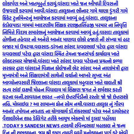
લોકાર્પણ અને ખાતમુહૂર્ત કરાયું.
વાંસદા ખાતે જન ઔષધી દિવસની
ઉજવણી કરવામાં આવી.
વાંસદા તાલુકાના ભીનાર ગામે થાણા ડુંગરી ગામે
ક્રિકેટ ટુર્નામેન્ટનું આયોજન કરવામાં આવ્યું હતું.
વાંસદા, તાલુકાના
કંડોલપાડા ગામમાં આદરણીય શિક્ષક રણજીતસિંહજી પરમાર ના નિવૃત્તિ
નિમિત્તે વિદાય સમારંભનું આયોજન કરવામાં આવ્યું હતું.
વાસદા તાલુકામાં
હોળીના તહેવાર નો અનેરો આનંદ માણવા લોકો હજારો ની સંખ્યા માં હાટ
બજાર માં ઉમટયા.
વલસાડ-ડાંગના સાંસદ ધવલભાઈ પટેલ દ્વારા વાંસદા
ધવલભાઈ પટેલ દ્વારા વાંસદા સ્થિત તેમના જનસંપર્ક કાર્યાલય ખાતે
લોકદરબાર યોજાયો.
વાંસદા ખાતે સાંસદ ધવલ પટેલના પ્રયત્નો ફળ્યા
સરકાર દ્વારા વાંસદાને વિજ્ઞાન કોલેજની ભેટ સાંસદ અને નાણાંમંત્રી દ્વારા
મુખ્યમંત્રી અને શિક્ષણમંત્રી સાથેની ચર્ચાનો આખરે સુખદ અંત
આવ્યો
નવસારી જિલ્લાના વાંસદા તાલુકામાં મહુવાસ ખાતે ચાલતી શ્રી
સત્ય સાંઈ લક્ષ્મી મોહન વિદ્યાલય માં શિક્ષણ જગત ને શર્મશાર કરતી
ઘટના બની.
સાવધાન ભારત ~નવો છેતરપિંડીનો રસ્તો! જો જો છેતરાશો
નહિ. મોબાઈલ ? આ સામાન્ય ફોન સ્કેમ નથી.
વાસદા તાલુકા નું ગૌરવ
આનંદ તપોવન નવતાડ ના યોગાચાર્ય ડૉ.શંકરભાઈ પટેલ અને ડાયરેક્ટર
વૈશાલીબેન શાહ ડેલિગેટ તરીકે આયુષ એક્સ્પો માં દુબઇ પહોંચ્યા
.
TODAY 9 SANDESH NEWS તરફથી રવિન્દ્રભાઇ મહાકાલ ને જન્મ
દિન ની શુભકામના. જય શ્રી કૃષ્ણ તમારી બધી મનોકામના પૂર્ણ કરે એવી