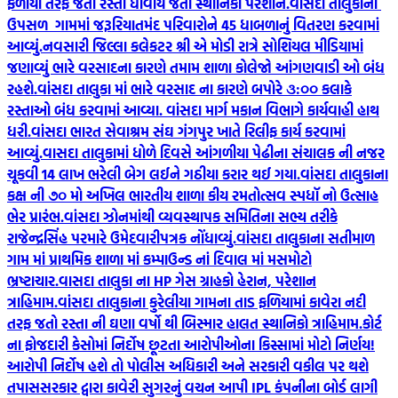
ફળીયા તરફ જતો રસ્તો ધોવાય જતા સ્થાનિકો પરેશાન.
વાંસદા તાલુકાનાં
ઉપસળ ગામમાં જરૂરિયાતમંદ પરિવારોને 45 ધાબળાનું વિતરણ કરવામાં
આવ્યું.
નવસારી જિલ્લા કલેકટર શ્રી એ મોડી રાત્રે સોશિયલ મીડિયામાં
જણાવ્યું ભારે વરસાદના કારણે તમામ શાળા કોલેજો આંગણવાડી ઓ બંધ
રહશે.
વાંસદા તાલુકા માં ભારે વરસાદ ના કારણે બપોરે ૩:૦૦ કલાકે
રસ્તાઓ બંધ કરવામાં આવ્યા. વાંસદા માર્ગ મકાન વિભાગે કાર્યવાહી હાથ
ધરી.
વાંસદા ભારત સેવાશ્રમ સંઘ ગંગપુર ખાતે રિલીફ કાર્ય કરવામાં
આવ્યું.
વાસદા તાલુકામાં ધોળે દિવસે આંગળીયા પેઢીના સંચાલક ની નજર
ચૂકવી 14 લાખ ભરેલી બેગ લઈને ગઠીયા કરાર થઈ ગયા.
વાંસદા તાલુકાના
કક્ષ ની ૭૦ મો અખિલ ભારતીય શાળા કીય રમતોત્સવ સ્પધૉ નો ઉત્સાહ
ભેર પ્રારંભ.
વાંસદા ઝોનમાંથી વ્યવસ્થાપક સમિતિના સભ્ય તરીકે
રાજેન્દ્રસિંહ પરમારે ઉમેદવારીપત્રક નોંધાવ્યું.
વાંસદા તાલુકાના સતીમાળ
ગામ માં પ્રાથમિક શાળા માં કમ્પાઉન્ડ નાં દિવાલ માં મસમોટો
ભ્રષ્ટાચાર.
વાસદા તાલુકા ના HP ગેસ ગ્રાહકો હેરાન, પરેશાન
ત્રાહિમામ.
વાંસદા તાલુકાના કુરેલીયા ગામના તાડ ફળિયામાં કાવેરા નદી
તરફ જતો રસ્તા ની ઘણા વર્ષો થી બિસ્માર હાલત સ્થાનિકો ત્રાહિમામ.
કોર્ટ
ના ફોજદારી કેસોમાં નિર્દોષ છૂટતા આરોપીઓના કિસ્સામાં મોટો નિર્ણય!
આરોપી નિર્દોષ હશે તો પોલીસ અધિકારી અને સરકારી વકીલ પર થશે
તપાસ
સરકાર દ્વારા કાવેરી સુગરનું વચન આપી IPL કંપનીના બોર્ડ લાગી