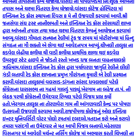
આંખની તાપાસનો કેમ્પ યોજાયો.
વાંસદા ના પીપલખેડમાં નિ:શુલ્ક આંખની
તપાસ અને ચશ્મા વિતરણ કેમ્પ યોજાયો.
વાંસદા કોટેજ હોસ્પિટલ માં
ઇન્ડિયન રેડ ક્રોસ સ્થાપના દિવસ 8 મે ની ઉજવણી કરવામાં આવી.
શ્રી
જનસેવા સંઘ ટ્રસ્ટ નાનીભમતી અને ઈન્ડિયન રેડ ક્રોસ સોસાયટી શાખા
દ્વારા આંખની તપાસ તથા મફત ચશ્મા વિતરણ કેમ્પનું આયોજન કરવામાં
આવ્યુ.
વાંસદા ગૌમાતા સન્માન રેલીમાં ટૂંક જ સમય માં મોટીસંખ્યા માં હિન્દુ
સંગઠન ના ગૌ ભક્તો એ ભેગા થઈ આવેદનપત્ર આપ્યું.
ચીખલી તાલુકા ના
ફડવેલ બેઢીયા ફળીયા થી વાડી ફળીયા પ્રાથમિક શાળા થઇ ફડવેલ
ઉમરકૂઇ સ્ટેટ હાઇવે ને જોડતો રસ્તો ખખડ ધજ બનતા વાહનચાલકો
ત્રાહિમામ.
વાંસદા ઇન્ડિયન રેડ ક્રોસ દ્વારા પર્યાવરણ જાગૃતિ રેલીને લીલી
ઝંડી બતાવી રેડ ક્રોસ શાખાના પ્રમુખ ગૌરાંગના કુમારી એ રેલી પ્રસ્થાન
કરાવી.
વાંસદા તાલુકામાં વલસાડ-ડાંગના સાંસદ ધવલભાઈ પટેલે
કોંગ્રેસના ધારાસભ્ય ના ગઢમાં ગાબડું પાડ્યું.
ખેરગામ ના બહેજ તા.પં. ની
બેઠક પરથી કોંગ્રેસની ઉમેદવાર રિમ્પલ પટેલે વિજય પ્રાપ્ત કર્યો
હતો.
ખેરગામ તાલુકા ના તોરણવેરા ગામ ની આંગણવાડી કેન્દ્ર પર પોષણ
ઉત્સવની ઉજવણી કરવામા આવી.
રાજપીપળા કોલેજનું ઓલ ઇન્ડિયા
ઇન્ટર યુનિવર્સિટી વોટર પોલો રમતમાં દબદબો.
મતદાન કરો અને કરાવો
તમારા પસંદગી ના ઉમેદવાર ને મત આપી વિજય બનાવો.
મહેસાણા
વિસનગર માં આવેલી મર્ચન્ટ નર્સિંગ કોલેજ માં અભ્યાસ કરતી ચિખલી ના