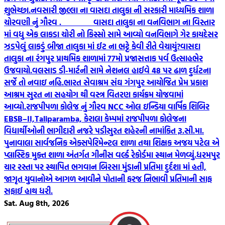
શુભેચ્છા.
નવસારી જીલ્લા ના વાસદા તાલુકા ની સરકારી માધ્યમિક શાળા
ચોરવણી નું ગૌરવ .
વાસદા તાલુકા ના વનવિભાગ ના વિસ્તાર
માં વધુ એક લાકડા ચોરી નો કિસ્સો સામે આવ્યો વનવિભાગે ગેર કાયદેસર
ઝડપેલું લાકડું બીજા તાલુકા માં ઈટ ના ભટ્ટે કેવી રીતે વેચાયું?
વાસદા
તાલુકા ના રંગપુર પ્રાથમિક શાળામાં 77મો પ્રજાસત્તાક પર્વ ઉત્સાહભેર
ઉજવાયો.
વલસાડ ડી-માર્ટની સામે નેશનલ હાઈવે 48 પર ઢાળ દુર્ધટના
સર્જે તો નવાઇ નહિ.
ભારત સેવાશ્રમ સંઘ ગંગપુર આયોજિત પ્રેમ પ્રકાશ
આશ્રમ સુરત ના સહયોગ થી વસ્ત્ર વિતરણ કાર્યક્રમ યોજવામાં
આવ્યો.
રાજપીપળા કોલેજ નું ગૌરવ NCC ઓલ ઇન્ડિયા વાર્ષિક શિબિર
EBSB–II,Taliparamba, કેરાલા કેમ્પમાં રાજપીપળા કોલેજના
વિદ્યાર્થીઓની ભાગીદારી નજરે પડી
સુરત શહેરની નામાંકિત રૂ.સી.મા.
પુનાવાલા સાર્વજનિક એક્સપેરિમેન્ટલ શાળા તથા શિક્ષક અજય પટેલ એ
પ્લાસ્ટિક મુક્ત શાળા અંતર્ગત ગીનીસ વર્લ્ડ રેકોર્ડમા સ્થાન મેળવ્યું.
ધરમપુર
ચાર રસ્તા પર સ્થાપિત ભગવાન બિરસા મુંડાની પ્રતિમા દુર્દશા માં હતી,
જાગૃત યુવાનોએ આગળ આવીને પોતાની ફરજ નિભાવી પ્રતિમાની સાફ
સફાઈ હાથ ધરી.
Sat. Aug 8th, 2026