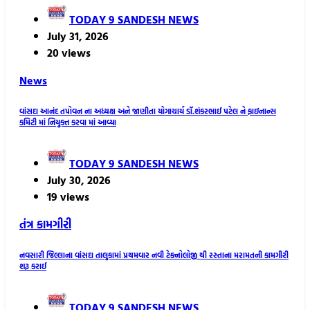
TODAY 9 SANDESH NEWS
July 31, 2026
20 views
News
વાંસદા આનંદ તપોવન ના અધ્યક્ષ અને જાણીતા યોગાચાર્ય ડૉ.શંકરભાઈ પટેલ ને ફાઇનાન્સ
કમિટી માં નિયુક્ત કરવા માં આવ્યા
TODAY 9 SANDESH NEWS
July 30, 2026
19 views
તંત્ર કામગીરી
નવસારી જિલ્લાના વાંસદા તાલુકામાં પ્રથમવાર નવી ટેક્નોલોજી થી રસ્તાના મરામતની કામગીરી
શરૂ કરાઈ
TODAY 9 SANDESH NEWS