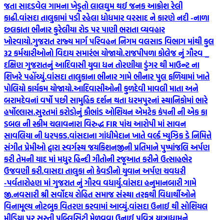
જતા સાદડવેલ ગામના ખેડૂતો લાલઘુમ થઈ જનક આક્રોશ રેલી
કાઢી.
વાંસદા તાલુકામાં પડી રહેલા ધોધમાર વરસાદ ને કારણે નદી -નાળા
છલકાતા ભીનાર કુરેલીયા રોડ પર પાણી ભરાતા વ્યવહાર
ખોરવાયો.
ગુજરાત રાજ્ય માર્ગ પરિવહન નિગમ વલસાડ વિભાગ માંથી કુલ
32 કર્મચારીઓનો વિદાય સમારંભ યોજાયો.
રાજપીપળા કોલેજ નું ગૌરવ _
દક્ષિણ ગુજરાતનું આદિવાસી યુવા ધન તોરણીયા ડુંગર થી માઉન્ટ ના
શિખરે પહોંચ્યું.
વાંસદા તાલુકાના ભીનાર ગામે ભીનાર પુલ ફળિયામાં ખાતે
પોલિયો કાર્યકમ યોજાયો.
આદિવાસીઓની કુળદેવી માવલી માતા અને
બરામદેવનાં વર્ષો પછી સામુહિક દર્શન થતા ધરમપુરનાં સ્થાનિકોમાં ભારે
હર્ષોલ્લાસ.
સુરતમાં કરોડોનું કૌભાંડ ઓશિયન એમટેક કંપની ની એક કા
ડબલ ની સ્કીમ ચલાવનારા વિરુદ્ધ FIR પાંચ આરોપી માં સાવન
સાવલિયા ની ધરપકડ.
વાંસદાના ગાંધીમેદાન ખાતે વર્લ્ડ મ્યુઝિક ડે નિમિત્તે
સંગીત પ્રેમીઓ દ્વારા સ્વર્ગસ્થ જયકિશનજીની પ્રતિમાને પુષ્પાંજલિ અર્પણ
કરી તેમની યાદ માં મધુર હિન્દી ગીતોની રજૂઆત કરીને ઉત્સાહભેર
ઉજવણી કરી.
વાસદા તાલુકા નો કેવડીનો યુવાન અર્પણ ચવધરી
-પર્વતારોહણ માં ગુજરાત નું ગૌરવ વધાર્યુ.
વાંસદા હનુમાનબારી ગામે
જી.નવસારી શ્રી સર્વોદય રોહિત સમાજ સંસ્થા તરફથી વિદ્યાર્થીઓને
વિનામૂલ્ય નોટબુક વિતરણ કરવામાં આવ્યું.
વાંસદા ઉનાઈ થી સોશિયલ
મીડિયા પર સસ્તી પબ્લિસિટી મેળવવા ઉનાઈ પવિત્ર યાત્રાધામને