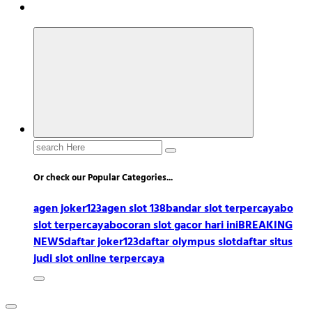
Search
for:
Or check our Popular Categories...
agen joker123
agen slot 138
bandar slot terpercaya
bo
slot terpercaya
bocoran slot gacor hari ini
BREAKING
NEWS
daftar joker123
daftar olympus slot
daftar situs
judi slot online terpercaya