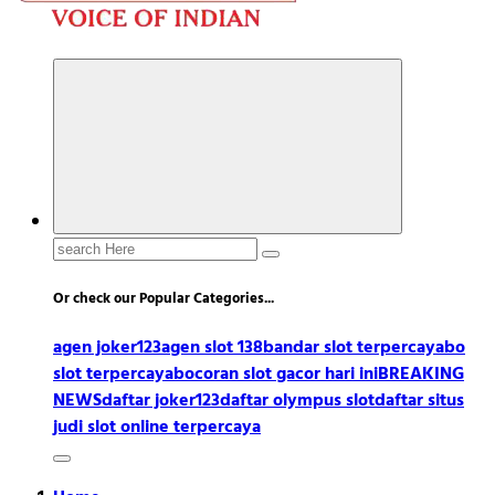
Search
for:
Or check our Popular Categories...
agen joker123
agen slot 138
bandar slot terpercaya
bo
slot terpercaya
bocoran slot gacor hari ini
BREAKING
NEWS
daftar joker123
daftar olympus slot
daftar situs
judi slot online terpercaya