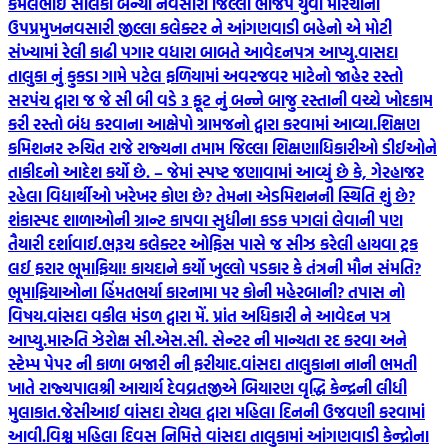
કમલભાઈ સોલંકી બન્યા નવસારી જિલ્લા ભાજપ યુવા મોરચાના
ઉપપ્રમુખ
નવસારી જીલ્લા કલેક્ટર ને આંગણવાડી બહેનો એ મોટી
સંખ્યામાં રેલી કાઢી પગાર વધારા બાબતે આવેદનપત્ર આપ્યુ.
વાસદા
તાલુકા નું કુકડા ગામે પટેલ ફળિયામાં અવરજવર માટેનો જાહેર રસ્તો
સરપંચ દ્વારા જ જે સી બી વડે 3 ફૂટ નું બન્ને બાજુ રસ્તાની વચ્ચે ખોદકામ
કરી રસ્તો બંધ કરવાના આક્ષેપો ગ્રામજનો દ્વારા કરવામાં આવ્યા.
શિક્ષણ
કમિશનર રુચિત રાજે રાજ્યના તમામ જિલ્લા શિક્ષણાધિકારીઓ ડીઈઓને
તાકીદનો આદેશ કર્યો છે. – જેમાં સ્પષ્ટ જણાવામાં આવ્યું છે કે, ગેરહાજર
રહેલા વિદ્યાર્થીઓ ખરેખર કોણ છે? તેમના એડમિશનની સ્થિતિ શું છે?
શંકાસ્પદ શાળાઓની ગ્રાન્ટ કાપવા સુધીના કડક પગલાં લેવાની પણ
તૈયારી દર્શાવાઈ.
ભરૂચ કલેક્ટર ઓફિસ પાસે જ સીઝ કરેલી હાયવા ટ્રક
લઈ ફરાર ભૂમાફિયા! કાયદાને કર્યો ખુલ્લો પડકાર કે તંત્રની મૌન સંમતિ?
ભૂમાફિયાઓના હિંમતભર્યા કારનામા પર કોની મહેરબાની? તપાસ નો
વિષય.
વાંસદા વકીલ મંડળ દ્વારા મેં. પ્રાંત અધિકારી ને આવેદન પત્ર
આપ્યુ.મારુતિ ઝેરોક્ષ સી.એસ.સી. સેન્ટર ની માન્યતા રદ કરવા અને
સ્ટેમ્પ પેપર ની કાળા બજારી ની ફરીયાદ.
વાંસદા તાલુકાના નાની ભમતી
ખાતે રાજ્યપાલશ્રી આચાર્ય દેવવ્રતજીએ બિયારણ વૃદ્ધિ કેન્દ્રની લીધી
મુલાકાત.
જેસીઆઈ વાંસદા રોયલ દ્વારા મહિલા દિનની ઉજવણી કરવામાં
આવી.
વિશ્વ મહિલા દિવસ નિમિત્તે વાંસદા તાલુકામાં આંગણવાડી કેન્દ્રોના