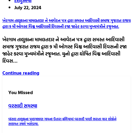
દેશદુનિયા
July 22, 2024
ખેરગામ તાલુકાના મામલતદાર ને આવેદન પત્ર દ્વારા સમસ્ત આદિવાસી સમાજ ગુજરાત રાજય
દ્વારા 9 મી ઓગસ્ટ વિશ્વ આદિવાસી દિવસની રજા જાહેર કરવા મુખ્યમંત્રીને રજૂઆત.
ખેરગામ તાલુકાના મામલતદાર ને આવેદન પત્ર દ્વારા સમસ્ત આદિવાસી
સમાજ ગુજરાત રાજય દ્વારા 9 મી ઓગસ્ટ વિશ્વ આદિવાસી દિવસની રજા
જાહેર કરવા મુખ્યમંત્રીને રજૂઆત. યુનો દ્વારા ઘોષિત વિશ્વ આદિવાસી
દિવસ…
Continue reading
You Missed
વરસાદી સમસ્યા
વાંસદા તાલુકાના પાલગભાણ ગામના ઉતારા ફળિયામાં વરસાદી પાણી ભરાતા ચાર લોકોને
સલામત સ્થળે ખસેડાયા.