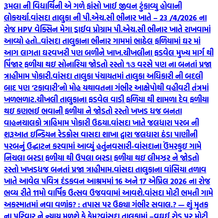
રૂમલા ની વિદ્યાર્થિની એ ગળે ફાંસો ખાઈ જીવન ટુંકાવ્યુ હોવાની
લોકચર્ચા.
વાંસદા તાલુકા ની પી.એચ.સી ભીનાર ખાતે – 23 /4/2026 ના
રોજ HPV વેક્સિન મેગા ડ્રાઈવ પ્રોગ્રામ પી.એચ.સી ભીનાર ખાતે રાખવામાં
આવ્યો હતો..
વાંસદા તાલુકાના ભીનાર ગામમાં ભાઠેલ ફળિયામાં ઘર માં
આગ લાગતા ઘરવખરી પણ બળીને ખાખ.
ચીખલીના ફડવેલ મુખ્ય માર્ગ થી
પિંજાર ફળીયા થઇ સોનારિયા જોડતો રસ્તો ૧૩ વરસે પણ ના બનતાં પ્રજા
ત્રાહીમામ પોકારી.
વાંસદા તાલુકા પંચાયતમાં તાલુકા અધિકારી ની બદલી
બાદ પણ ‘ટકાવારી’નો મોહ યથાવતના ગંભીર આક્ષેપોથી વહીવટી તંત્રમાં
ખળભળાટ.
ચીખલી તાલુકાના ફડવેલ વાડી ફળિયા થી શામળા દેવ ફળીયા
થઇ કણભઈ ભવાની ફળીયા ને જોડતો રસ્તો ખખડ ધજ બનતા
વાહનચાલકો ત્રાહિમામ પોકારી ઉઠયા.
વાંસદા ખાતે જલધારા પરબ ની
શરૂઆત ઇન્ડિયન રેડક્રોસ વાસદા શાખા દ્વારા જલધારા ઠંડા પાણીની
પરબનું ઉદ્ઘાટન કરવામાં આવ્યું હતું
નવસારી-વાંસદાના ઉંમરકુઇ ગામે
નિચલા બરડા ફળીયા થી ઉપલા બરડા ફળીયા થઇ લીમઝર ને જોડતો
રસ્તો ખખડધજ બનતાં પ્રજા ત્રાહીમામ.
વાંસદા તાલુકાના વાંસિયા તળાવ
ખાતે આવેલ પવિત્ર દંડકવન આશ્રમમાં 16 અને 17 એપ્રિલ 2026 ના રોજ
ભવ્ય રીતે 11મો વાર્ષિક ઉત્સવ ઉજવવામાં આવશે.
વાંસદા મોટી ભમતી ગામે
અકસ્માતમાં નવા વળાંક? : તપાસ પર ઉઠ્યા ગંભીર સવાલ.? — શું મૃતક
ના પરિવાર ને ન્યાય મળશે કે કેમ?
વાંસદા તાલુકામાં –વઘઈ રોડ પર મોટી