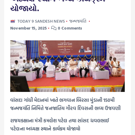
યોજાયો.
TODAY 9 SANDESH NEWS
જન્મજયંતિ
November 15, 2025
0 Comments
વાંસદા ગાંધી મેદાનમાં ખાતે ભગવાન બિરસા મુંડાની 150મી
જન્મજયંતિ નિમિત્તે જનજાતિય ગૌરવ દિવસની ભવ્ય ઉજવણી
રાજયકક્ષાના મંત્રી કમલેશ પટેલ તથા સાંસદ ધવલભાઈ
પટેલના અધ્યક્ષ સ્થાને કાર્યક્રમ યોજાયો