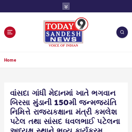
S
k
i
p
t
o
c
o
n
Home
t
e
n
t
વાંસદા ગાંધી મેદાનમાં ખાતે ભગવાન
બિરસા મુંડાની 150મી જન્મજયંતિ
નિમિત્તે રાજયકક્ષાના મંત્રી કમલેશ
પટેલ તથા સાંસદ ધવલભાઈ પટેલના
અધ્યક્ષ સ્થાને ભવ્ય કાર્યક્રમ