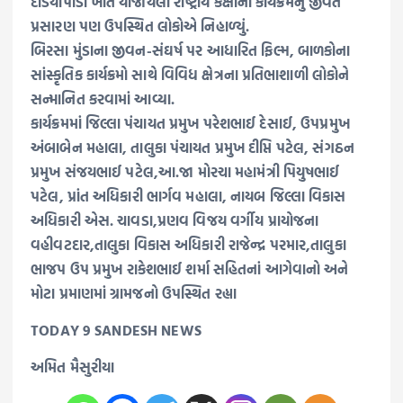
દેડિયાપાડા ખાતે યોજાયેલા રાષ્ટ્રીય કક્ષાના કાર્યક્રમનું જીવંત
પ્રસારણ પણ ઉપસ્થિત લોકોએ નિહાળ્યું.
બિરસા મુંડાના જીવન-સંઘર્ષ પર આધારિત ફિલ્મ, બાળકોના
સાંસ્કૃતિક કાર્યક્રમો સાથે વિવિધ ક્ષેત્રના પ્રતિભાશાળી લોકોને
સન્માનિત કરવામાં આવ્યા.
કાર્યક્રમમાં જિલ્લા પંચાયત પ્રમુખ પરેશભાઈ દેસાઈ, ઉપપ્રમુખ
અંબાબેન મહાલા, તાલુકા પંચાયત પ્રમુખ દીપ્તિ પટેલ, સંગઠન
પ્રમુખ સંજયભાઈ પટેલ,આ.જા મોરચા મહામંત્રી પિયુષભાઈ
પટેલ, પ્રાંત અધિકારી ભાર્ગવ મહાલા, નાયબ જિલ્લા વિકાસ
અધિકારી એસ. ચાવડા,પ્રણવ વિજય વર્ગીય પ્રાયોજના
વહીવટદાર,તાલુકા વિકાસ અધિકારી રાજેન્દ્ર પરમાર,તાલુકા
ભાજપ ઉપ પ્રમુખ રાકેશભાઈ શર્મા સહિતનાં આગેવાનો અને
મોટા પ્રમાણમાં ગ્રામજનો ઉપસ્થિત રહ્યા
TODAY 9 SANDESH NEWS
અમિત મૈસુરીયા