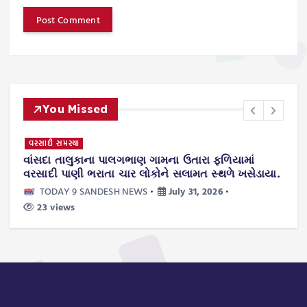
You Missed
વરસાદી સમસ્યા
સી
વાંસદા તાલુકાના પાલગભાણ ગામના ઉતારા ફળિયામાં
વ
વરસાદી પાણી ભરાતા ચાર લોકોને સલામત સ્થળે ખસેડાયા.
ડ
મ
TODAY 9 SANDESH NEWS
July 31, 2026
23 views