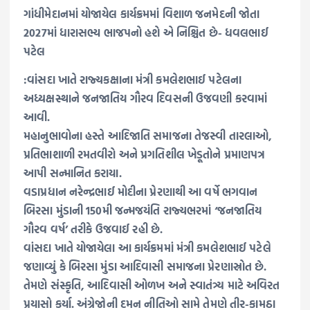
ગાંધીમેદાનમાં યોજાયેલ કાર્યક્રમમાં વિશાળ જનમેદની જોતા
2027માં ધારાસભ્ય ભાજપનો હશે એ નિશ્ચિત છે- ધવલભાઈ
પટેલ
:વાંસદા ખાતે રાજ્યકક્ષાના મંત્રી કમલેશભાઈ પટેલના
અધ્યક્ષસ્થાને જનજાતિય ગૌરવ દિવસની ઉજવણી કરવામાં
આવી.
મહાનુભાવોના હસ્તે આદિજાતિ સમાજના તેજસ્વી તારલાઓ,
પ્રતિભાશાળી રમતવીરો અને પ્રગતિશીલ ખેડૂતોને પ્રમાણપત્ર
આપી સન્માનિત કરાયા.
વડાપ્રધાન નરેન્દ્રભાઈ મોદીના પ્રેરણાથી આ વર્ષે ભગવાન
બિરસા મુંડાની 150મી જન્મજયંતિ રાજ્યભરમાં ‘જનજાતિય
ગૌરવ વર્ષ’ તરીકે ઉજવાઈ રહી છે.
વાંસદા ખાતે યોજાયેલા આ કાર્યક્રમમાં મંત્રી કમલેશભાઈ પટેલે
જણાવ્યું કે બિરસા મુંડા આદિવાસી સમાજના પ્રેરણાસ્રોત છે.
તેમણે સંસ્કૃતિ, આદિવાસી ઓળખ અને સ્વાતંત્ર્ય માટે અવિરત
પ્રયાસો કર્યા. અંગ્રેજોની દમન નીતિઓ સામે તેમણે તીર-કામઠા