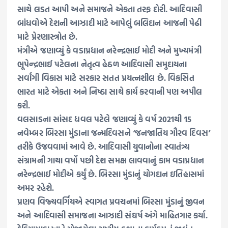
સાથે લડત આપી અને સમાજને એકતા તરફ દોરી. આદિવાસી
બાંધવોએ દેશની આઝાદી માટે આપેલું બલિદાન આજની પેઢી
માટે પ્રેરણાસ્ત્રોત છે.
મંત્રીએ જણાવ્યું કે વડાપ્રધાન નરેન્દ્રભાઈ મોદી અને મુખ્યમંત્રી
ભૂપેન્દ્રભાઈ પટેલના નેતૃત્વ હેઠળ આદિવાસી સમુદાયના
સર્વાંગી વિકાસ માટે સરકાર સતત પ્રયત્નશીલ છે. વિકસિત
ભારત માટે એકતા અને નિષ્ઠા સાથે કાર્ય કરવાની પણ અપીલ
કરી.
વલસાડના સાંસદ ધવલ પટેલે જણાવ્યું કે વર્ષ 2021થી 15
નવેમ્બર બિરસા મુંડાના જન્મદિવસને ‘જનજાતિય ગૌરવ દિવસ’
તરીકે ઉજવવામાં આવે છે. આદિવાસી યુવાનોના સ્વાતંત્ર્ય
સંગ્રામની ગાથા વર્ષો પછી દેશ સમક્ષ લાવવાનું કામ વડાપ્રધાન
નરેન્દ્રભાઈ મોદીએ કર્યું છે. બિરસા મુંડાનું યોગદાન ઇતિહાસમાં
અમર રહેશે.
પ્રણવ વિજ્યવર્ગિયએ સ્વાગત પ્રવચનમાં બિરસા મુંડાનું જીવન
અને આદિવાસી સમાજના આઝાદી સંઘર્ષ અંગે માહિતગાર કર્યા.