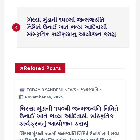
P
બિરસા મુંડાની ૧૫૦મી જન્મજયંતિ
o
નિમિતે ઉનાઈ ખાતે ભવ્ય આદિવાસી
સાંસ્કૃતિક કાર્યક્રમનું આયોજન કરાયું
s
t
Related Posts
n
a
TODAY 9 SANDESH NEWS
જન્મજયંતિ
November 14, 2025
v
બિરસા મુંડાની ૧૫૦મી જન્મજયંતિ નિમિતે
ઉનાઈ ખાતે ભવ્ય આદિવાસી સાંસ્કૃતિક
i
કાર્યક્રમનું આયોજન કરાયું
g
બિરસા મુંડાની ૧૫૦મી જન્મજયંતિ નિમિતે ઉનાઈ ખાતે ભવ્ય