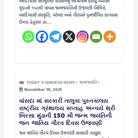
આદિવાસી સાંસ્કૃતિક કાર્યક્રમનું આયોજન કરાયું બિરસા
a
મુંડાની ૧૫૦મી પાવન જન્મજયંતિની ઉજવણી નિમિત્તે,
આદિવાસી સંસ્કૃતિ, પરંપરા અને ગૌરવને પુનર્જીવિત કરવાના
ઉમદા હેતુસર તા.…
t
i
o
n
TODAY 9 SANDESH NEWS
જન્મજયંતિ
November 14, 2025
વાંસદા માં સરકારી તાલુકા પુસ્તકાલય
રાષ્ટ્રીય ગ્રંથાલય સપ્તાહ અન્વયે શ્રી
બિરસા મુંડાની 150 મી જન્મ જયંતિની
જન જાતિય ગૌરવ દિવસ ઉજવણી
જન જાતિય ગૌરવ દિવસ ઉજવણી સરકારી તાલુકા