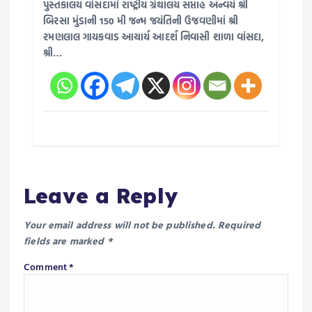
પુસ્તકાલય વાંસદામાં રાષ્ટ્રીય ગ્રંથાલય સપ્તાહ અન્વયે શ્રી
બિરસા મુંડાની 150 મી જન્મ જયંતિની ઉજવણીમાં શ્રી
રમણલાલ ગાયકવાડ આચાર્ય આદર્શ નિવાસી શાળા વાંસદા,
શ્રી…
Leave a Reply
Your email address will not be published.
Required
fields are marked
*
Comment
*