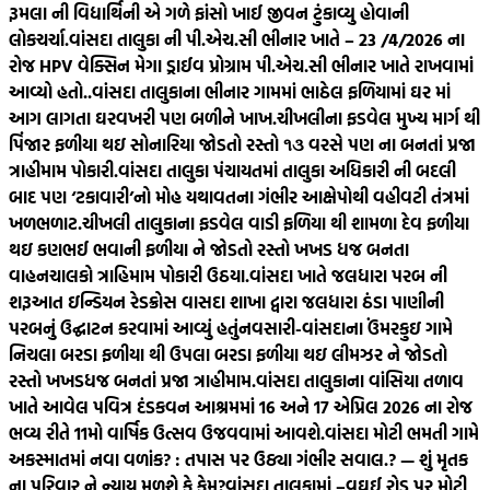
રૂમલા ની વિદ્યાર્થિની એ ગળે ફાંસો ખાઈ જીવન ટુંકાવ્યુ હોવાની
લોકચર્ચા.
વાંસદા તાલુકા ની પી.એચ.સી ભીનાર ખાતે – 23 /4/2026 ના
રોજ HPV વેક્સિન મેગા ડ્રાઈવ પ્રોગ્રામ પી.એચ.સી ભીનાર ખાતે રાખવામાં
આવ્યો હતો..
વાંસદા તાલુકાના ભીનાર ગામમાં ભાઠેલ ફળિયામાં ઘર માં
આગ લાગતા ઘરવખરી પણ બળીને ખાખ.
ચીખલીના ફડવેલ મુખ્ય માર્ગ થી
પિંજાર ફળીયા થઇ સોનારિયા જોડતો રસ્તો ૧૩ વરસે પણ ના બનતાં પ્રજા
ત્રાહીમામ પોકારી.
વાંસદા તાલુકા પંચાયતમાં તાલુકા અધિકારી ની બદલી
બાદ પણ ‘ટકાવારી’નો મોહ યથાવતના ગંભીર આક્ષેપોથી વહીવટી તંત્રમાં
ખળભળાટ.
ચીખલી તાલુકાના ફડવેલ વાડી ફળિયા થી શામળા દેવ ફળીયા
થઇ કણભઈ ભવાની ફળીયા ને જોડતો રસ્તો ખખડ ધજ બનતા
વાહનચાલકો ત્રાહિમામ પોકારી ઉઠયા.
વાંસદા ખાતે જલધારા પરબ ની
શરૂઆત ઇન્ડિયન રેડક્રોસ વાસદા શાખા દ્વારા જલધારા ઠંડા પાણીની
પરબનું ઉદ્ઘાટન કરવામાં આવ્યું હતું
નવસારી-વાંસદાના ઉંમરકુઇ ગામે
નિચલા બરડા ફળીયા થી ઉપલા બરડા ફળીયા થઇ લીમઝર ને જોડતો
રસ્તો ખખડધજ બનતાં પ્રજા ત્રાહીમામ.
વાંસદા તાલુકાના વાંસિયા તળાવ
ખાતે આવેલ પવિત્ર દંડકવન આશ્રમમાં 16 અને 17 એપ્રિલ 2026 ના રોજ
ભવ્ય રીતે 11મો વાર્ષિક ઉત્સવ ઉજવવામાં આવશે.
વાંસદા મોટી ભમતી ગામે
અકસ્માતમાં નવા વળાંક? : તપાસ પર ઉઠ્યા ગંભીર સવાલ.? — શું મૃતક
ના પરિવાર ને ન્યાય મળશે કે કેમ?
વાંસદા તાલુકામાં –વઘઈ રોડ પર મોટી