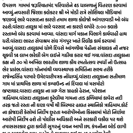
ઉપસળ ગામમાં જરૂરિયાતમંદ પરિવારોને 45 ધાબળાનું વિતરણ કરવામાં
આવ્યું.
નવસારી જિલ્લા કલેકટર શ્રી એ મોડી રાત્રે સોશિયલ મીડિયામાં
જણાવ્યું ભારે વરસાદના કારણે તમામ શાળા કોલેજો આંગણવાડી ઓ બંધ
રહશે.
વાંસદા તાલુકા માં ભારે વરસાદ ના કારણે બપોરે ૩:૦૦ કલાકે
રસ્તાઓ બંધ કરવામાં આવ્યા. વાંસદા માર્ગ મકાન વિભાગે કાર્યવાહી હાથ
ધરી.
વાંસદા ભારત સેવાશ્રમ સંઘ ગંગપુર ખાતે રિલીફ કાર્ય કરવામાં
આવ્યું.
વાસદા તાલુકામાં ધોળે દિવસે આંગળીયા પેઢીના સંચાલક ની નજર
ચૂકવી 14 લાખ ભરેલી બેગ લઈને ગઠીયા કરાર થઈ ગયા.
વાંસદા તાલુકાના
કક્ષ ની ૭૦ મો અખિલ ભારતીય શાળા કીય રમતોત્સવ સ્પધૉ નો ઉત્સાહ
ભેર પ્રારંભ.
વાંસદા ઝોનમાંથી વ્યવસ્થાપક સમિતિના સભ્ય તરીકે
રાજેન્દ્રસિંહ પરમારે ઉમેદવારીપત્રક નોંધાવ્યું.
વાંસદા તાલુકાના સતીમાળ
ગામ માં પ્રાથમિક શાળા માં કમ્પાઉન્ડ નાં દિવાલ માં મસમોટો
ભ્રષ્ટાચાર.
વાસદા તાલુકા ના HP ગેસ ગ્રાહકો હેરાન, પરેશાન
ત્રાહિમામ.
વાંસદા તાલુકાના કુરેલીયા ગામના તાડ ફળિયામાં કાવેરા નદી
તરફ જતો રસ્તા ની ઘણા વર્ષો થી બિસ્માર હાલત સ્થાનિકો ત્રાહિમામ.
કોર્ટ
ના ફોજદારી કેસોમાં નિર્દોષ છૂટતા આરોપીઓના કિસ્સામાં મોટો નિર્ણય!
આરોપી નિર્દોષ હશે તો પોલીસ અધિકારી અને સરકારી વકીલ પર થશે
તપાસ
સરકાર દ્વારા કાવેરી સુગરનું વચન આપી IPL કંપનીના બોર્ડ લાગી