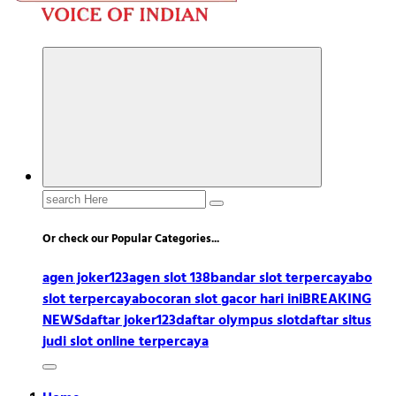
Search
for:
Or check our Popular Categories...
agen joker123
agen slot 138
bandar slot terpercaya
bo
slot terpercaya
bocoran slot gacor hari ini
BREAKING
NEWS
daftar joker123
daftar olympus slot
daftar situs
judi slot online terpercaya