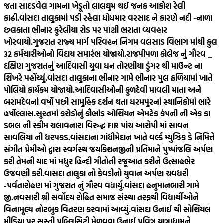
જતા સાદડવેલ ગામના ખેડૂતો લાલઘુમ થઈ જનક આક્રોશ રેલી
કાઢી.
વાંસદા તાલુકામાં પડી રહેલા ધોધમાર વરસાદ ને કારણે નદી -નાળા
છલકાતા ભીનાર કુરેલીયા રોડ પર પાણી ભરાતા વ્યવહાર
ખોરવાયો.
ગુજરાત રાજ્ય માર્ગ પરિવહન નિગમ વલસાડ વિભાગ માંથી કુલ
32 કર્મચારીઓનો વિદાય સમારંભ યોજાયો.
રાજપીપળા કોલેજ નું ગૌરવ _
દક્ષિણ ગુજરાતનું આદિવાસી યુવા ધન તોરણીયા ડુંગર થી માઉન્ટ ના
શિખરે પહોંચ્યું.
વાંસદા તાલુકાના ભીનાર ગામે ભીનાર પુલ ફળિયામાં ખાતે
પોલિયો કાર્યકમ યોજાયો.
આદિવાસીઓની કુળદેવી માવલી માતા અને
બરામદેવનાં વર્ષો પછી સામુહિક દર્શન થતા ધરમપુરનાં સ્થાનિકોમાં ભારે
હર્ષોલ્લાસ.
સુરતમાં કરોડોનું કૌભાંડ ઓશિયન એમટેક કંપની ની એક કા
ડબલ ની સ્કીમ ચલાવનારા વિરુદ્ધ FIR પાંચ આરોપી માં સાવન
સાવલિયા ની ધરપકડ.
વાંસદાના ગાંધીમેદાન ખાતે વર્લ્ડ મ્યુઝિક ડે નિમિત્તે
સંગીત પ્રેમીઓ દ્વારા સ્વર્ગસ્થ જયકિશનજીની પ્રતિમાને પુષ્પાંજલિ અર્પણ
કરી તેમની યાદ માં મધુર હિન્દી ગીતોની રજૂઆત કરીને ઉત્સાહભેર
ઉજવણી કરી.
વાસદા તાલુકા નો કેવડીનો યુવાન અર્પણ ચવધરી
-પર્વતારોહણ માં ગુજરાત નું ગૌરવ વધાર્યુ.
વાંસદા હનુમાનબારી ગામે
જી.નવસારી શ્રી સર્વોદય રોહિત સમાજ સંસ્થા તરફથી વિદ્યાર્થીઓને
વિનામૂલ્ય નોટબુક વિતરણ કરવામાં આવ્યું.
વાંસદા ઉનાઈ થી સોશિયલ
મીડિયા પર સસ્તી પબ્લિસિટી મેળવવા ઉનાઈ પવિત્ર યાત્રાધામને