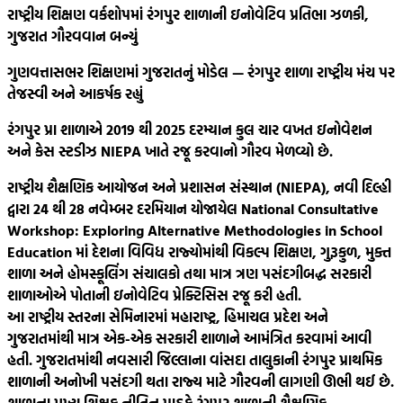
રાષ્ટ્રીય શિક્ષણ વર્કશોપમાં રંગપુર શાળાની ઇનોવેટિવ પ્રતિભા ઝળકી,
ગુજરાત ગૌરવવાન બન્યું
ગુણવત્તાસભર શિક્ષણમાં ગુજરાતનું મોડેલ — રંગપુર શાળા રાષ્ટ્રીય મંચ પર
તેજસ્વી અને આકર્ષક રહ્યું
રંગપુર પ્રા શાળાએ 2019 થી 2025 દરમ્યાન કુલ ચાર વખત ઇનોવેશન
અને કેસ સ્ટડીઝ NIEPA ખાતે રજૂ કરવાનો ગૌરવ મેળવ્યો છે.
રાષ્ટ્રીય શૈક્ષણિક આયોજન અને પ્રશાસન સંસ્થાન (NIEPA), નવી દિલ્હી
દ્વારા 24 થી 28 નવેમ્બર દરમિયાન યોજાયેલ National Consultative
Workshop: Exploring Alternative Methodologies in School
Education માં દેશના વિવિધ રાજ્યોમાંથી વિકલ્પ શિક્ષણ, ગુરૂકુળ, મુક્ત
શાળા અને હોમસ્કૂલિંગ સંચાલકો તથા માત્ર ત્રણ પસંદગીબદ્ધ સરકારી
શાળાઓએ પોતાની ઇનોવેટિવ પ્રેક્ટિસિસ રજૂ કરી હતી.
આ રાષ્ટ્રીય સ્તરના સેમિનારમાં મહારાષ્ટ્ર, હિમાચલ પ્રદેશ અને
ગુજરાતમાંથી માત્ર એક-એક સરકારી શાળાને આમંત્રિત કરવામાં આવી
હતી. ગુજરાતમાંથી નવસારી જિલ્લાના વાંસદા તાલુકાની રંગપુર પ્રાથમિક
શાળાની અનોખી પસંદગી થતા રાજ્ય માટે ગૌરવની લાગણી ઊભી થઈ છે.
શાળાના મુખ્ય શિક્ષક નીતિન પાઠકે રંગપુર શાળાની શૈક્ષણિક