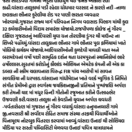
જતા સાદડવેલ ગામના ખેડૂતો લાલઘુમ થઈ જનક આક્રોશ રેલી
કાઢી.
વાંસદા તાલુકામાં પડી રહેલા ધોધમાર વરસાદ ને કારણે નદી -નાળા
છલકાતા ભીનાર કુરેલીયા રોડ પર પાણી ભરાતા વ્યવહાર
ખોરવાયો.
ગુજરાત રાજ્ય માર્ગ પરિવહન નિગમ વલસાડ વિભાગ માંથી કુલ
32 કર્મચારીઓનો વિદાય સમારંભ યોજાયો.
રાજપીપળા કોલેજ નું ગૌરવ _
દક્ષિણ ગુજરાતનું આદિવાસી યુવા ધન તોરણીયા ડુંગર થી માઉન્ટ ના
શિખરે પહોંચ્યું.
વાંસદા તાલુકાના ભીનાર ગામે ભીનાર પુલ ફળિયામાં ખાતે
પોલિયો કાર્યકમ યોજાયો.
આદિવાસીઓની કુળદેવી માવલી માતા અને
બરામદેવનાં વર્ષો પછી સામુહિક દર્શન થતા ધરમપુરનાં સ્થાનિકોમાં ભારે
હર્ષોલ્લાસ.
સુરતમાં કરોડોનું કૌભાંડ ઓશિયન એમટેક કંપની ની એક કા
ડબલ ની સ્કીમ ચલાવનારા વિરુદ્ધ FIR પાંચ આરોપી માં સાવન
સાવલિયા ની ધરપકડ.
વાંસદાના ગાંધીમેદાન ખાતે વર્લ્ડ મ્યુઝિક ડે નિમિત્તે
સંગીત પ્રેમીઓ દ્વારા સ્વર્ગસ્થ જયકિશનજીની પ્રતિમાને પુષ્પાંજલિ અર્પણ
કરી તેમની યાદ માં મધુર હિન્દી ગીતોની રજૂઆત કરીને ઉત્સાહભેર
ઉજવણી કરી.
વાસદા તાલુકા નો કેવડીનો યુવાન અર્પણ ચવધરી
-પર્વતારોહણ માં ગુજરાત નું ગૌરવ વધાર્યુ.
વાંસદા હનુમાનબારી ગામે
જી.નવસારી શ્રી સર્વોદય રોહિત સમાજ સંસ્થા તરફથી વિદ્યાર્થીઓને
વિનામૂલ્ય નોટબુક વિતરણ કરવામાં આવ્યું.
વાંસદા ઉનાઈ થી સોશિયલ
મીડિયા પર સસ્તી પબ્લિસિટી મેળવવા ઉનાઈ પવિત્ર યાત્રાધામને