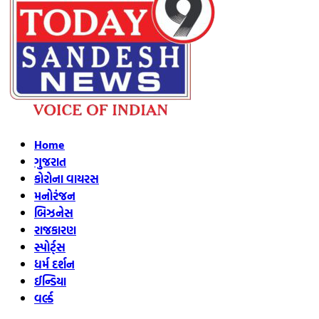
Home
ગુજરાત
કોરોના વાયરસ
મનોરંજન
બિઝનેસ
રાજકારણ
સ્પોર્ટ્સ
ધર્મ દર્શન
ઈન્ડિયા
વર્લ્ડ