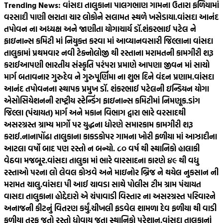
Trending News:
વાંસદા તાલુકાના પાલગભાણ ગામના ઉતારા ફળિયામાં
વરસાદી પાણી ભરાતા ચાર લોકોને સલામત સ્થળે ખસેડાયા.
વાંસદા આનંદ
તપોવન ના અધ્યક્ષ અને જાણીતા યોગાચાર્ય ડૉ.શંકરભાઈ પટેલ ને
ફાઇનાન્સ કમિટી માં નિયુક્ત કરવા માં આવ્યા
નવસારી જિલ્લાના વાંસદા
તાલુકામાં પ્રથમવાર નવી ટેક્નોલોજી થી રસ્તાના મરામતની કામગીરી શરૂ
કરાઈ
આપણી ભારતીય સંસ્કૃતિ પરંપરા પ્રમાણે આપણા જીવન માં સાચો
માર્ગ બતાવનાર ગુરુદેવ ને ગુરુપૂર્ણિમા ના શુભ દિને વંદન પ્રણામ.
વાંસદા
આનંદ તપોવનના સ્થાપક પ્રમુખ ડૉ. શંકરભાઈ પટેલની ઇન્ડિયન યોગા
એસોસિયેશનની રાષ્ટ્રીય સ્ટેન્ડિંગ ફાઇનાન્સ કમિટીમાં નિમણૂક.
ડાંગ
જિલ્લા (પંચાયત) માર્ગ અને મકાન વિભાગ દ્વારા ભારે વરસાદથી
અસરગ્રસ્ત ગ્રામ્ય માર્ગો પર યુદ્ધના ધોરણે સમારકામ કામગીરી શરૂ
કરાઈ.
નાનાપોંઢા તાલુકાના કાકડકોપર ગામના ખોરી ફળીયા માં આઝાદીના
આટલા વર્ષો બાદ પણ રસ્તો ન બન્યો. ૮૦‌ વર્ષ થી સ્થાનિકો હાલાકી
વેઠવા મજબૂર.
વાંસદા તાલુકા માં ભારે વારસાદના કારણે ૪૯ થી વધુ
રસ્તાઓ પરના લો લેવલ કોઝવે અને માઇનોર બ્રિજ ને થયેલ નુકસાન ની
મરામત ચાલુ.
વાંસદા પી આઈ ચાવડા સાથે પોલીસ ટીમ ગ્રામ પંચાયત
વાસદા તાલુકાના હોદ્દેદારો એ ચંપાવાડી વિસ્તાર ના અસરગ્રસ્ત પરિવારને
અનાજની કીટનું વિતરણ કર્યું.
ચીખલી ફડવેલ શામળા દેવ ફળીયા થી વાડી
ફળીયા તરફ જતો રસ્તો ધોવાય જતા સ્થાનિકો પરેશાન.
વાંસદા તાલુકાનાં