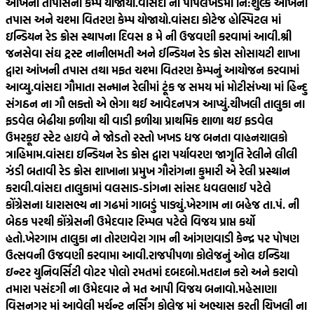
આંખની તાપાસનો કેમ્પ યોજાયો.
વાંસદા ના પીપલખેડમાં નિ:શુલ્ક આંખની
તપાસ અને ચશ્મા વિતરણ કેમ્પ યોજાયો.
વાંસદા કોટેજ હોસ્પિટલ માં
ઇન્ડિયન રેડ ક્રોસ સ્થાપના દિવસ 8 મે ની ઉજવણી કરવામાં આવી.
શ્રી
જનસેવા સંઘ ટ્રસ્ટ નાનીભમતી અને ઈન્ડિયન રેડ ક્રોસ સોસાયટી શાખા
દ્વારા આંખની તપાસ તથા મફત ચશ્મા વિતરણ કેમ્પનું આયોજન કરવામાં
આવ્યુ.
વાંસદા ગૌમાતા સન્માન રેલીમાં ટૂંક જ સમય માં મોટીસંખ્યા માં હિન્દુ
સંગઠન ના ગૌ ભક્તો એ ભેગા થઈ આવેદનપત્ર આપ્યું.
ચીખલી તાલુકા ના
ફડવેલ બેઢીયા ફળીયા થી વાડી ફળીયા પ્રાથમિક શાળા થઇ ફડવેલ
ઉમરકૂઇ સ્ટેટ હાઇવે ને જોડતો રસ્તો ખખડ ધજ બનતા વાહનચાલકો
ત્રાહિમામ.
વાંસદા ઇન્ડિયન રેડ ક્રોસ દ્વારા પર્યાવરણ જાગૃતિ રેલીને લીલી
ઝંડી બતાવી રેડ ક્રોસ શાખાના પ્રમુખ ગૌરાંગના કુમારી એ રેલી પ્રસ્થાન
કરાવી.
વાંસદા તાલુકામાં વલસાડ-ડાંગના સાંસદ ધવલભાઈ પટેલે
કોંગ્રેસના ધારાસભ્ય ના ગઢમાં ગાબડું પાડ્યું.
ખેરગામ ના બહેજ તા.પં. ની
બેઠક પરથી કોંગ્રેસની ઉમેદવાર રિમ્પલ પટેલે વિજય પ્રાપ્ત કર્યો
હતો.
ખેરગામ તાલુકા ના તોરણવેરા ગામ ની આંગણવાડી કેન્દ્ર પર પોષણ
ઉત્સવની ઉજવણી કરવામા આવી.
રાજપીપળા કોલેજનું ઓલ ઇન્ડિયા
ઇન્ટર યુનિવર્સિટી વોટર પોલો રમતમાં દબદબો.
મતદાન કરો અને કરાવો
તમારા પસંદગી ના ઉમેદવાર ને મત આપી વિજય બનાવો.
મહેસાણા
વિસનગર માં આવેલી મર્ચન્ટ નર્સિંગ કોલેજ માં અભ્યાસ કરતી ચિખલી ના