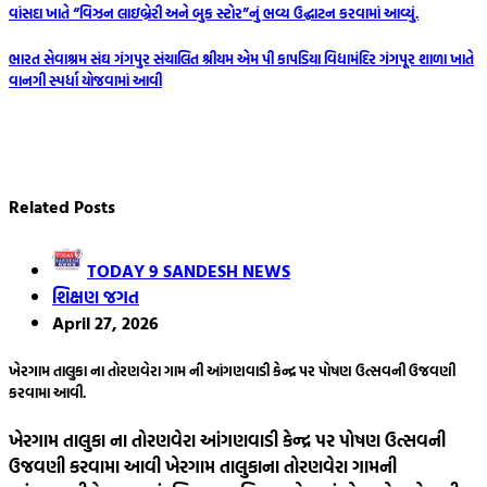
Post
વાંસદા ખાતે “વિઝન લાઇબ્રેરી અને બુક સ્ટોર”નું ભવ્ય ઉદ્ઘાટન કરવામાં આવ્યું.
navigation
ભારત સેવાશ્રમ સંઘ ગંગપુર સંચાલિત શ્રીયમ એમ પી કાપડિયા વિદ્યામંદિર ગંગપૂર શાળા ખાતે
વાનગી સ્પર્ધા યોજવામાં આવી
Related Posts
TODAY 9 SANDESH NEWS
શિક્ષણ જગત
April 27, 2026
ખેરગામ તાલુકા ના તોરણવેરા ગામ ની આંગણવાડી કેન્દ્ર પર પોષણ ઉત્સવની ઉજવણી
કરવામા આવી.
ખેરગામ તાલુકા ના તોરણવેરા આંગણવાડી કેન્દ્ર પર પોષણ ઉત્સવની
ઉજવણી કરવામા આવી ખેરગામ તાલુકાના તોરણવેરા ગામની