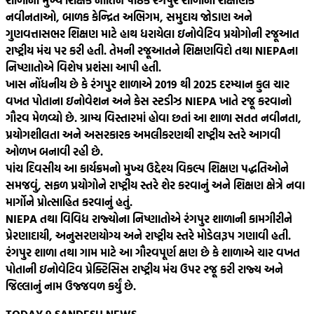
નવીનતાઓ, બાળક કેન્દ્રિત અભિગમ, સમુદાય જોડાણ અને
ગુણવત્તાસભર શિક્ષણ માટે હાથ ધરાયેલા ઇનોવેટિવ પ્રયોગોની રજૂઆત
રાષ્ટ્રીય મંચ પર કરી હતી. તેમની રજૂઆતને શિક્ષણવિદો તથા NIEPAના
નિષ્ણાતોએ વિશેષ પ્રશંસા આપી હતી.
ખાસ નોંધનીય છે કે રંગપુર શાળાએ 2019 થી 2025 દરમ્યાન કુલ ચાર
વખત પોતાના ઇનોવેશન અને કેસ સ્ટડીઝ NIEPA ખાતે રજૂ કરવાનો
ગૌરવ મેળવ્યો છે. ગ્રામ્ય વિસ્તારમાં હોવા છતાં આ શાળા સતત નવીનતા,
પ્રયોગશીલતા અને અસરકારક અમલીકરણથી રાષ્ટ્રીય સ્તરે આગવી
ઓળખ બનાવી રહી છે.
પાંચ દિવસીય આ કાર્યક્રમનો મુખ્ય ઉદ્દેશ્ય વિકલ્પ શિક્ષણ પદ્ધતિઓને
સમજવું, સફળ પ્રયોગોને રાષ્ટ્રીય સ્તરે શેર કરવાનું અને શિક્ષણ ક્ષેત્રે નવા
માર્ગોને પ્રોત્સાહિત કરવાનું હતું.
NIEPA તથા વિવિધ રાજ્યોના નિષ્ણાતોએ રંગપુર શાળાની કામગીરીને
પ્રેરણાદાયી, અનુસરણયોગ્ય અને રાષ્ટ્રીય સ્તરે મોડેલરૂપ ગણાવી હતી.
રંગપુર શાળા તથા ગામ માટે આ ગૌરવપૂર્ણ ક્ષણ છે કે શાળાએ ચાર વખત
પોતાની ઇનોવેટિવ પ્રેક્ટિસિસ રાષ્ટ્રીય મંચ ઉપર રજૂ કરી રાજ્ય અને
જિલ્લાનું નામ ઉજ્જવળ કર્યું છે.
TODAY 9 SANDESH NEWS