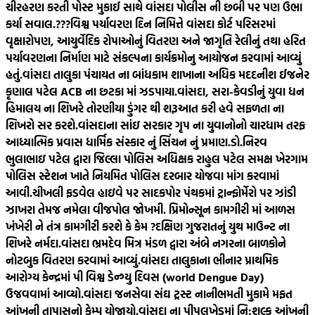
ચીરહરણ કરતી પોસ્ટ મુકાઈ સાથે વાંસદા પોલીસ ની છબી પર પણ ઉભા
કર્યા સવાલ.???
વિશ્વ પર્યાવરણ દિન નિમિત્તે વાંસદા કોર્ટ પરિસરમાં
વૃક્ષારોપણ, આયુર્વેદિક રોપાઓનું વિતરણ અને જાગૃતિ રેલીનું તથા હરિત
પર્યાવરણના નિર્માણ માટે સંકલ્પના કાર્યક્રમોનુ આયોજન કરવામાં આવ્યું
હતું.
વાંસદા તાલુકા પંચાયત ના બાંધકામ શાખાના અધિક મદદનીશ ઈજનેર
કૃણાલ પટેલ ACB ના છટકા માં ઝડપાયા.
વાંસદા, સરા-કેવડીનું યુવા ધન
હિમાલય ના શિખરે તોરણીયા ડુંગર થી શરૂઆત કરી હવે સફળતા ના
શિખરો સર કરશે.
વાંસદાના સાંઇ સરકાર ગૃપ ના યુવાનોનો ચારધામ તરફ
આધ્યાત્મિક પ્રવાસ ધાર્મિક સંસ્કાર નું સિંચન નું પ્રમાણ.
ડો.નિરવ
ભુલાભાઇ પટેલ દ્વારા જિલ્લા પોલિસ અધિક્ષક રાહુલ પટેલ સમક્ષ ખેરગામ
પોલિસ સ્ટેશન ખાતે નિયમિત પોલિસ દરબાર યોજવા માંગ કરવામાં
આવી.
ચીખલી ફડવેલ હાઇવે પર સાદકપોર પંથકમાં ટ્રાન્ફોર્મેરો પર ઝાંડી
ઝાખરા તેમજ નમેલા વીજપોલ જોખમી. પ્રિમોન્સૂન કામગીરી માં આળસ
ખંખેરી ને તંત્ર કામગીરી કરશે કે કેમ ?
દક્ષિણ ગુજરાતનું યુથ માઉન્ટ ના
શિખરે નર્મદા.
વાંસદા ભ્રમદેવ મિત્ર મંડળ દ્વારા અંબે નગરના બાળકોને
નોટબુક વિતરણ કરવામાં આવ્યું.
વાંસદા તાલુકાના ભીનાર પ્રાથમિક
આરોગ્ય કેન્દ્રમાં પી વિશ્વ ડેન્ગ્યુ દિવસ (world Dengue Day)
ઉજવવામાં આવ્યો.
વાંસદા જનસેવા સંઘ ટ્રસ્ટ નાનીભમતી મુકામે મફત
આંખની તાપાસનો કેમ્પ યોજાયો.
વાંસદા ના પીપલખેડમાં નિ:શુલ્ક આંખની