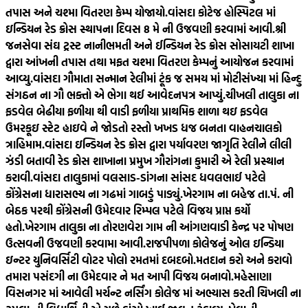
તપાસ અને ચશ્મા વિતરણ કેમ્પ યોજાયો.
વાંસદા કોટેજ હોસ્પિટલ માં
ઇન્ડિયન રેડ ક્રોસ સ્થાપના દિવસ 8 મે ની ઉજવણી કરવામાં આવી.
શ્રી
જનસેવા સંઘ ટ્રસ્ટ નાનીભમતી અને ઈન્ડિયન રેડ ક્રોસ સોસાયટી શાખા
દ્વારા આંખની તપાસ તથા મફત ચશ્મા વિતરણ કેમ્પનું આયોજન કરવામાં
આવ્યુ.
વાંસદા ગૌમાતા સન્માન રેલીમાં ટૂંક જ સમય માં મોટીસંખ્યા માં હિન્દુ
સંગઠન ના ગૌ ભક્તો એ ભેગા થઈ આવેદનપત્ર આપ્યું.
ચીખલી તાલુકા ના
ફડવેલ બેઢીયા ફળીયા થી વાડી ફળીયા પ્રાથમિક શાળા થઇ ફડવેલ
ઉમરકૂઇ સ્ટેટ હાઇવે ને જોડતો રસ્તો ખખડ ધજ બનતા વાહનચાલકો
ત્રાહિમામ.
વાંસદા ઇન્ડિયન રેડ ક્રોસ દ્વારા પર્યાવરણ જાગૃતિ રેલીને લીલી
ઝંડી બતાવી રેડ ક્રોસ શાખાના પ્રમુખ ગૌરાંગના કુમારી એ રેલી પ્રસ્થાન
કરાવી.
વાંસદા તાલુકામાં વલસાડ-ડાંગના સાંસદ ધવલભાઈ પટેલે
કોંગ્રેસના ધારાસભ્ય ના ગઢમાં ગાબડું પાડ્યું.
ખેરગામ ના બહેજ તા.પં. ની
બેઠક પરથી કોંગ્રેસની ઉમેદવાર રિમ્પલ પટેલે વિજય પ્રાપ્ત કર્યો
હતો.
ખેરગામ તાલુકા ના તોરણવેરા ગામ ની આંગણવાડી કેન્દ્ર પર પોષણ
ઉત્સવની ઉજવણી કરવામા આવી.
રાજપીપળા કોલેજનું ઓલ ઇન્ડિયા
ઇન્ટર યુનિવર્સિટી વોટર પોલો રમતમાં દબદબો.
મતદાન કરો અને કરાવો
તમારા પસંદગી ના ઉમેદવાર ને મત આપી વિજય બનાવો.
મહેસાણા
વિસનગર માં આવેલી મર્ચન્ટ નર્સિંગ કોલેજ માં અભ્યાસ કરતી ચિખલી ના