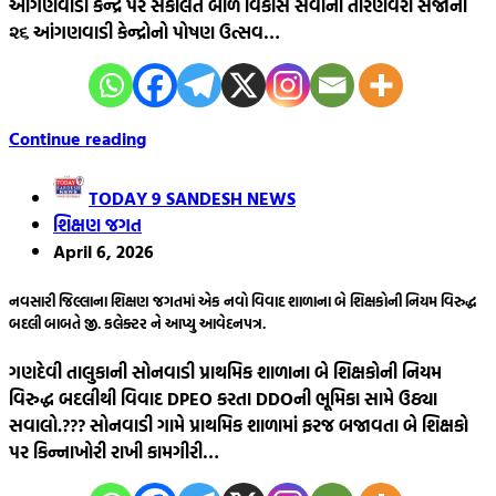
આંગણવાડી કેન્દ્ર પર સંકલિત બાળ વિકાસ સેવાનાં તોરણવેરા સેજાની
૨૬ આંગણવાડી કેન્દ્રોનો પોષણ ઉત્સવ…
Continue reading
TODAY 9 SANDESH NEWS
શિક્ષણ જગત
April 6, 2026
નવસારી જિલ્લાના શિક્ષણ જગતમાં એક નવો વિવાદ શાળાના બે શિક્ષકોની નિયમ વિરુદ્ધ
બદલી બાબતે જી. કલેક્ટર ને આપ્યુ આવેદનપત્ર.
ગણદેવી તાલુકાની સોનવાડી પ્રાથમિક શાળાના બે શિક્ષકોની નિયમ
વિરુદ્ધ બદલીથી વિવાદ DPEO કરતા DDOની ભૂમિકા સામે ઉઠ્યા
સવાલો.??? સોનવાડી ગામે પ્રાથમિક શાળામાં ફરજ બજાવતા બે શિક્ષકો
પર કિન્નાખોરી રાખી કામગીરી…