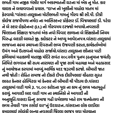
ભમતી ગામ નજીક ગંભીર માર્ગ અકસ્માતની ઘટના માં એક નુ મોત. કાર
ચાલક ને બચાવવાનો પ્રયાસ. “લગ્ન નો ખુશીનો માહોલ માતમ માં
ફેરવાયો.”
વાંસદા તાલુકાના મોટીભમતી ગામનું ગૌરવ શ્રી સી.પી. ડીગ્રી
કોલેજ રાજપીપળા નર્મદા ના આસિસ્ટન્ટ પ્રોફેસર ડૉ. વિજયભાઈ ડી. પટેલ
ને બે સ્ટાર લેફ્ટેનન્ટ (Lt.) નો ગૌરવમય દરજ્જો અપાયો.
નવસારી
જિલ્લાના શિક્ષણ જગતમાં એક નવો વિવાદ શાળાના બે શિક્ષકોની નિયમ
વિરુદ્ધ બદલી બાબતે જી. કલેક્ટર ને આપ્યુ આવેદનપત્ર.
વાંસદા તાલુકામાં
ભાજપના 46મા સ્થાપના દિવસની ભવ્ય ઉજવણી કરાતા,કાર્યકર્તાઓમાં
ઉમંગ અને ઉત્સવનો માહોલ સર્જાયો.
વાંસદા તાલુકાના ભીનાર પાટી
ફળિયામાં મહાકાળી માતાજી મંદિરે સવંત ‌‌૨૦૮૨ચૈત્ર‌ પુનમ (હનુમાન જયંતી)
નિમિત્તે ભગવાન શ્રી સત્ય નારાયણ ની પૂજા સાથે મહાયજ્ઞ અને મહાપ્રસાદ
નું આયોજન કરવામાં આવ્યું.
આર્થિક મદદ જરૂરથી કરજો. બીમારી જાત
નથી જોતી ! રોહિત સમાજ નો દીકરો દીપક દીલીપભાઇ ચૌહાણ સુરત
ભારત કેન્સર હોસ્પિટલ માં કેન્સર ની બીમારી થી પીડાય છે.
વાંસદા
તાલુકામાં વાટી ગામે રૂ. ૧૬.૦૦ કરોડના પુલ ના કામ નું ભવ્ય ખાતમુહૂર્ત
કરાયું. આઝાદી બાદ વાટી ગામ ના સ્થાનિકો ને આઝાદી ની
અનુભૂતિ.
વાસદા હિન્દુ સમાજ ગઢી ધર્મશાળા ખાતે રામ જન્મોત્સવ ની
ભવ્ય તૈયારી “રામ રસોઈ ઘર”નું ઉદઘાટન..
વાંસદાના લોક લાડીલા
કમલભાઈ સોલંકી બન્યા નવસારી જિલ્લા ભાજપ યુવા મોરચાના