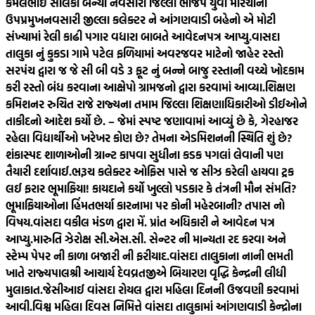
કમલભાઈ સોલંકી બન્યા નવસારી જિલ્લા ભાજપ યુવા મોરચાના
ઉપપ્રમુખ
નવસારી જીલ્લા કલેક્ટર ને આંગણવાડી બહેનો એ મોટી
સંખ્યામાં રેલી કાઢી પગાર વધારા બાબતે આવેદનપત્ર આપ્યુ.
વાસદા
તાલુકા નું કુકડા ગામે પટેલ ફળિયામાં અવરજવર માટેનો જાહેર રસ્તો
સરપંચ દ્વારા જ જે સી બી વડે 3 ફૂટ નું બન્ને બાજુ રસ્તાની વચ્ચે ખોદકામ
કરી રસ્તો બંધ કરવાના આક્ષેપો ગ્રામજનો દ્વારા કરવામાં આવ્યા.
શિક્ષણ
કમિશનર રુચિત રાજે રાજ્યના તમામ જિલ્લા શિક્ષણાધિકારીઓ ડીઈઓને
તાકીદનો આદેશ કર્યો છે. – જેમાં સ્પષ્ટ જણાવામાં આવ્યું છે કે, ગેરહાજર
રહેલા વિદ્યાર્થીઓ ખરેખર કોણ છે? તેમના એડમિશનની સ્થિતિ શું છે?
શંકાસ્પદ શાળાઓની ગ્રાન્ટ કાપવા સુધીના કડક પગલાં લેવાની પણ
તૈયારી દર્શાવાઈ.
ભરૂચ કલેક્ટર ઓફિસ પાસે જ સીઝ કરેલી હાયવા ટ્રક
લઈ ફરાર ભૂમાફિયા! કાયદાને કર્યો ખુલ્લો પડકાર કે તંત્રની મૌન સંમતિ?
ભૂમાફિયાઓના હિંમતભર્યા કારનામા પર કોની મહેરબાની? તપાસ નો
વિષય.
વાંસદા વકીલ મંડળ દ્વારા મેં. પ્રાંત અધિકારી ને આવેદન પત્ર
આપ્યુ.મારુતિ ઝેરોક્ષ સી.એસ.સી. સેન્ટર ની માન્યતા રદ કરવા અને
સ્ટેમ્પ પેપર ની કાળા બજારી ની ફરીયાદ.
વાંસદા તાલુકાના નાની ભમતી
ખાતે રાજ્યપાલશ્રી આચાર્ય દેવવ્રતજીએ બિયારણ વૃદ્ધિ કેન્દ્રની લીધી
મુલાકાત.
જેસીઆઈ વાંસદા રોયલ દ્વારા મહિલા દિનની ઉજવણી કરવામાં
આવી.
વિશ્વ મહિલા દિવસ નિમિત્તે વાંસદા તાલુકામાં આંગણવાડી કેન્દ્રોના