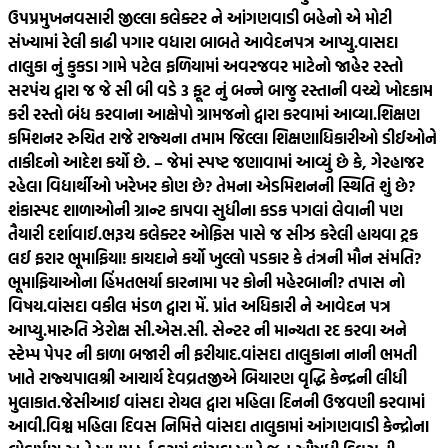
ઉપપ્રમુખ
નવસારી જીલ્લા કલેક્ટર ને આંગણવાડી બહેનો એ મોટી
સંખ્યામાં રેલી કાઢી પગાર વધારા બાબતે આવેદનપત્ર આપ્યુ.
વાસદા
તાલુકા નું કુકડા ગામે પટેલ ફળિયામાં અવરજવર માટેનો જાહેર રસ્તો
સરપંચ દ્વારા જ જે સી બી વડે 3 ફૂટ નું બન્ને બાજુ રસ્તાની વચ્ચે ખોદકામ
કરી રસ્તો બંધ કરવાના આક્ષેપો ગ્રામજનો દ્વારા કરવામાં આવ્યા.
શિક્ષણ
કમિશનર રુચિત રાજે રાજ્યના તમામ જિલ્લા શિક્ષણાધિકારીઓ ડીઈઓને
તાકીદનો આદેશ કર્યો છે. – જેમાં સ્પષ્ટ જણાવામાં આવ્યું છે કે, ગેરહાજર
રહેલા વિદ્યાર્થીઓ ખરેખર કોણ છે? તેમના એડમિશનની સ્થિતિ શું છે?
શંકાસ્પદ શાળાઓની ગ્રાન્ટ કાપવા સુધીના કડક પગલાં લેવાની પણ
તૈયારી દર્શાવાઈ.
ભરૂચ કલેક્ટર ઓફિસ પાસે જ સીઝ કરેલી હાયવા ટ્રક
લઈ ફરાર ભૂમાફિયા! કાયદાને કર્યો ખુલ્લો પડકાર કે તંત્રની મૌન સંમતિ?
ભૂમાફિયાઓના હિંમતભર્યા કારનામા પર કોની મહેરબાની? તપાસ નો
વિષય.
વાંસદા વકીલ મંડળ દ્વારા મેં. પ્રાંત અધિકારી ને આવેદન પત્ર
આપ્યુ.મારુતિ ઝેરોક્ષ સી.એસ.સી. સેન્ટર ની માન્યતા રદ કરવા અને
સ્ટેમ્પ પેપર ની કાળા બજારી ની ફરીયાદ.
વાંસદા તાલુકાના નાની ભમતી
ખાતે રાજ્યપાલશ્રી આચાર્ય દેવવ્રતજીએ બિયારણ વૃદ્ધિ કેન્દ્રની લીધી
મુલાકાત.
જેસીઆઈ વાંસદા રોયલ દ્વારા મહિલા દિનની ઉજવણી કરવામાં
આવી.
વિશ્વ મહિલા દિવસ નિમિત્તે વાંસદા તાલુકામાં આંગણવાડી કેન્દ્રોના