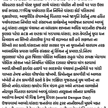
ચીરહરણ કરતી પોસ્ટ મુકાઈ સાથે વાંસદા પોલીસ ની છબી પર પણ ઉભા
કર્યા સવાલ.???
વિશ્વ પર્યાવરણ દિન નિમિત્તે વાંસદા કોર્ટ પરિસરમાં
વૃક્ષારોપણ, આયુર્વેદિક રોપાઓનું વિતરણ અને જાગૃતિ રેલીનું તથા હરિત
પર્યાવરણના નિર્માણ માટે સંકલ્પના કાર્યક્રમોનુ આયોજન કરવામાં આવ્યું
હતું.
વાંસદા તાલુકા પંચાયત ના બાંધકામ શાખાના અધિક મદદનીશ ઈજનેર
કૃણાલ પટેલ ACB ના છટકા માં ઝડપાયા.
વાંસદા, સરા-કેવડીનું યુવા ધન
હિમાલય ના શિખરે તોરણીયા ડુંગર થી શરૂઆત કરી હવે સફળતા ના
શિખરો સર કરશે.
વાંસદાના સાંઇ સરકાર ગૃપ ના યુવાનોનો ચારધામ તરફ
આધ્યાત્મિક પ્રવાસ ધાર્મિક સંસ્કાર નું સિંચન નું પ્રમાણ.
ડો.નિરવ
ભુલાભાઇ પટેલ દ્વારા જિલ્લા પોલિસ અધિક્ષક રાહુલ પટેલ સમક્ષ ખેરગામ
પોલિસ સ્ટેશન ખાતે નિયમિત પોલિસ દરબાર યોજવા માંગ કરવામાં
આવી.
ચીખલી ફડવેલ હાઇવે પર સાદકપોર પંથકમાં ટ્રાન્ફોર્મેરો પર ઝાંડી
ઝાખરા તેમજ નમેલા વીજપોલ જોખમી. પ્રિમોન્સૂન કામગીરી માં આળસ
ખંખેરી ને તંત્ર કામગીરી કરશે કે કેમ ?
દક્ષિણ ગુજરાતનું યુથ માઉન્ટ ના
શિખરે નર્મદા.
વાંસદા ભ્રમદેવ મિત્ર મંડળ દ્વારા અંબે નગરના બાળકોને
નોટબુક વિતરણ કરવામાં આવ્યું.
વાંસદા તાલુકાના ભીનાર પ્રાથમિક
આરોગ્ય કેન્દ્રમાં પી વિશ્વ ડેન્ગ્યુ દિવસ (world Dengue Day)
ઉજવવામાં આવ્યો.
વાંસદા જનસેવા સંઘ ટ્રસ્ટ નાનીભમતી મુકામે મફત