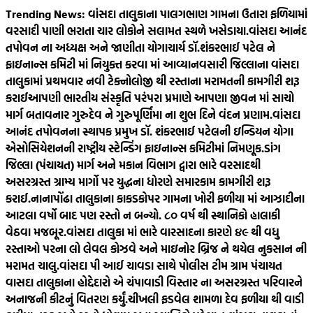
Skip
Trending News:
વાંસદા તાલુકાના પાલગભાણ ગામના ઉતારા ફળિયામાં
to
વરસાદી પાણી ભરાતા ચાર લોકોને સલામત સ્થળે ખસેડાયા.
વાંસદા આનંદ
content
તપોવન ના અધ્યક્ષ અને જાણીતા યોગાચાર્ય ડૉ.શંકરભાઈ પટેલ ને
ફાઇનાન્સ કમિટી માં નિયુક્ત કરવા માં આવ્યા
નવસારી જિલ્લાના વાંસદા
તાલુકામાં પ્રથમવાર નવી ટેક્નોલોજી થી રસ્તાના મરામતની કામગીરી શરૂ
કરાઈ
આપણી ભારતીય સંસ્કૃતિ પરંપરા પ્રમાણે આપણા જીવન માં સાચો
માર્ગ બતાવનાર ગુરુદેવ ને ગુરુપૂર્ણિમા ના શુભ દિને વંદન પ્રણામ.
વાંસદા
આનંદ તપોવનના સ્થાપક પ્રમુખ ડૉ. શંકરભાઈ પટેલની ઇન્ડિયન યોગા
એસોસિયેશનની રાષ્ટ્રીય સ્ટેન્ડિંગ ફાઇનાન્સ કમિટીમાં નિમણૂક.
ડાંગ
જિલ્લા (પંચાયત) માર્ગ અને મકાન વિભાગ દ્વારા ભારે વરસાદથી
અસરગ્રસ્ત ગ્રામ્ય માર્ગો પર યુદ્ધના ધોરણે સમારકામ કામગીરી શરૂ
કરાઈ.
નાનાપોંઢા તાલુકાના કાકડકોપર ગામના ખોરી ફળીયા માં આઝાદીના
આટલા વર્ષો બાદ પણ રસ્તો ન બન્યો. ૮૦‌ વર્ષ થી સ્થાનિકો હાલાકી
વેઠવા મજબૂર.
વાંસદા તાલુકા માં ભારે વારસાદના કારણે ૪૯ થી વધુ
રસ્તાઓ પરના લો લેવલ કોઝવે અને માઇનોર બ્રિજ ને થયેલ નુકસાન ની
મરામત ચાલુ.
વાંસદા પી આઈ ચાવડા સાથે પોલીસ ટીમ ગ્રામ પંચાયત
વાસદા તાલુકાના હોદ્દેદારો એ ચંપાવાડી વિસ્તાર ના અસરગ્રસ્ત પરિવારને
અનાજની કીટનું વિતરણ કર્યું.
ચીખલી ફડવેલ શામળા દેવ ફળીયા થી વાડી