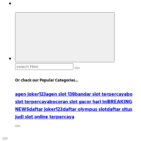
Search
for:
Or check our Popular Categories...
agen joker123
agen slot 138
bandar slot terpercaya
bo
slot terpercaya
bocoran slot gacor hari ini
BREAKING
NEWS
daftar joker123
daftar olympus slot
daftar situs
judi slot online terpercaya