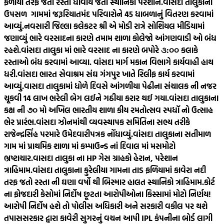
ફળીયા તરફ જતો રસ્તો ધોવાય જતા સ્થાનિકો પરેશાન.
વાંસદા તાલુકાનાં
ઉપસળ ગામમાં જરૂરિયાતમંદ પરિવારોને 45 ધાબળાનું વિતરણ કરવામાં
આવ્યું.
નવસારી જિલ્લા કલેકટર શ્રી એ મોડી રાત્રે સોશિયલ મીડિયામાં
જણાવ્યું ભારે વરસાદના કારણે તમામ શાળા કોલેજો આંગણવાડી ઓ બંધ
રહશે.
વાંસદા તાલુકા માં ભારે વરસાદ ના કારણે બપોરે ૩:૦૦ કલાકે
રસ્તાઓ બંધ કરવામાં આવ્યા. વાંસદા માર્ગ મકાન વિભાગે કાર્યવાહી હાથ
ધરી.
વાંસદા ભારત સેવાશ્રમ સંઘ ગંગપુર ખાતે રિલીફ કાર્ય કરવામાં
આવ્યું.
વાસદા તાલુકામાં ધોળે દિવસે આંગળીયા પેઢીના સંચાલક ની નજર
ચૂકવી 14 લાખ ભરેલી બેગ લઈને ગઠીયા કરાર થઈ ગયા.
વાંસદા તાલુકાના
કક્ષ ની ૭૦ મો અખિલ ભારતીય શાળા કીય રમતોત્સવ સ્પધૉ નો ઉત્સાહ
ભેર પ્રારંભ.
વાંસદા ઝોનમાંથી વ્યવસ્થાપક સમિતિના સભ્ય તરીકે
રાજેન્દ્રસિંહ પરમારે ઉમેદવારીપત્રક નોંધાવ્યું.
વાંસદા તાલુકાના સતીમાળ
ગામ માં પ્રાથમિક શાળા માં કમ્પાઉન્ડ નાં દિવાલ માં મસમોટો
ભ્રષ્ટાચાર.
વાસદા તાલુકા ના HP ગેસ ગ્રાહકો હેરાન, પરેશાન
ત્રાહિમામ.
વાંસદા તાલુકાના કુરેલીયા ગામના તાડ ફળિયામાં કાવેરા નદી
તરફ જતો રસ્તા ની ઘણા વર્ષો થી બિસ્માર હાલત સ્થાનિકો ત્રાહિમામ.
કોર્ટ
ના ફોજદારી કેસોમાં નિર્દોષ છૂટતા આરોપીઓના કિસ્સામાં મોટો નિર્ણય!
આરોપી નિર્દોષ હશે તો પોલીસ અધિકારી અને સરકારી વકીલ પર થશે
તપાસ
સરકાર દ્વારા કાવેરી સુગરનું વચન આપી IPL કંપનીના બોર્ડ લાગી