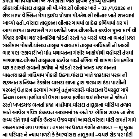
રૂમલા ની વિદ્યાર્થિની એ ગળે ફાંસો ખાઈ જીવન ટુંકાવ્યુ હોવાની
લોકચર્ચા.
વાંસદા તાલુકા ની પી.એચ.સી ભીનાર ખાતે – 23 /4/2026 ના
રોજ HPV વેક્સિન મેગા ડ્રાઈવ પ્રોગ્રામ પી.એચ.સી ભીનાર ખાતે રાખવામાં
આવ્યો હતો..
વાંસદા તાલુકાના ભીનાર ગામમાં ભાઠેલ ફળિયામાં ઘર માં
આગ લાગતા ઘરવખરી પણ બળીને ખાખ.
ચીખલીના ફડવેલ મુખ્ય માર્ગ થી
પિંજાર ફળીયા થઇ સોનારિયા જોડતો રસ્તો ૧૩ વરસે પણ ના બનતાં પ્રજા
ત્રાહીમામ પોકારી.
વાંસદા તાલુકા પંચાયતમાં તાલુકા અધિકારી ની બદલી
બાદ પણ ‘ટકાવારી’નો મોહ યથાવતના ગંભીર આક્ષેપોથી વહીવટી તંત્રમાં
ખળભળાટ.
ચીખલી તાલુકાના ફડવેલ વાડી ફળિયા થી શામળા દેવ ફળીયા
થઇ કણભઈ ભવાની ફળીયા ને જોડતો રસ્તો ખખડ ધજ બનતા
વાહનચાલકો ત્રાહિમામ પોકારી ઉઠયા.
વાંસદા ખાતે જલધારા પરબ ની
શરૂઆત ઇન્ડિયન રેડક્રોસ વાસદા શાખા દ્વારા જલધારા ઠંડા પાણીની
પરબનું ઉદ્ઘાટન કરવામાં આવ્યું હતું
નવસારી-વાંસદાના ઉંમરકુઇ ગામે
નિચલા બરડા ફળીયા થી ઉપલા બરડા ફળીયા થઇ લીમઝર ને જોડતો
રસ્તો ખખડધજ બનતાં પ્રજા ત્રાહીમામ.
વાંસદા તાલુકાના વાંસિયા તળાવ
ખાતે આવેલ પવિત્ર દંડકવન આશ્રમમાં 16 અને 17 એપ્રિલ 2026 ના રોજ
ભવ્ય રીતે 11મો વાર્ષિક ઉત્સવ ઉજવવામાં આવશે.
વાંસદા મોટી ભમતી ગામે
અકસ્માતમાં નવા વળાંક? : તપાસ પર ઉઠ્યા ગંભીર સવાલ.? — શું મૃતક
ના પરિવાર ને ન્યાય મળશે કે કેમ?
વાંસદા તાલુકામાં –વઘઈ રોડ પર મોટી