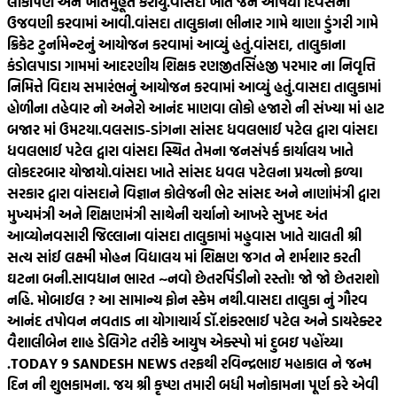
લોકાર્પણ અને ખાતમુહૂર્ત કરાયું.
વાંસદા ખાતે જન ઔષધી દિવસની
ઉજવણી કરવામાં આવી.
વાંસદા તાલુકાના ભીનાર ગામે થાણા ડુંગરી ગામે
ક્રિકેટ ટુર્નામેન્ટનું આયોજન કરવામાં આવ્યું હતું.
વાંસદા, તાલુકાના
કંડોલપાડા ગામમાં આદરણીય શિક્ષક રણજીતસિંહજી પરમાર ના નિવૃત્તિ
નિમિત્તે વિદાય સમારંભનું આયોજન કરવામાં આવ્યું હતું.
વાસદા તાલુકામાં
હોળીના તહેવાર નો અનેરો આનંદ માણવા લોકો હજારો ની સંખ્યા માં હાટ
બજાર માં ઉમટયા.
વલસાડ-ડાંગના સાંસદ ધવલભાઈ પટેલ દ્વારા વાંસદા
ધવલભાઈ પટેલ દ્વારા વાંસદા સ્થિત તેમના જનસંપર્ક કાર્યાલય ખાતે
લોકદરબાર યોજાયો.
વાંસદા ખાતે સાંસદ ધવલ પટેલના પ્રયત્નો ફળ્યા
સરકાર દ્વારા વાંસદાને વિજ્ઞાન કોલેજની ભેટ સાંસદ અને નાણાંમંત્રી દ્વારા
મુખ્યમંત્રી અને શિક્ષણમંત્રી સાથેની ચર્ચાનો આખરે સુખદ અંત
આવ્યો
નવસારી જિલ્લાના વાંસદા તાલુકામાં મહુવાસ ખાતે ચાલતી શ્રી
સત્ય સાંઈ લક્ષ્મી મોહન વિદ્યાલય માં શિક્ષણ જગત ને શર્મશાર કરતી
ઘટના બની.
સાવધાન ભારત ~નવો છેતરપિંડીનો રસ્તો! જો જો છેતરાશો
નહિ. મોબાઈલ ? આ સામાન્ય ફોન સ્કેમ નથી.
વાસદા તાલુકા નું ગૌરવ
આનંદ તપોવન નવતાડ ના યોગાચાર્ય ડૉ.શંકરભાઈ પટેલ અને ડાયરેક્ટર
વૈશાલીબેન શાહ ડેલિગેટ તરીકે આયુષ એક્સ્પો માં દુબઇ પહોંચ્યા
.
TODAY 9 SANDESH NEWS તરફથી રવિન્દ્રભાઇ મહાકાલ ને જન્મ
દિન ની શુભકામના. જય શ્રી કૃષ્ણ તમારી બધી મનોકામના પૂર્ણ કરે એવી