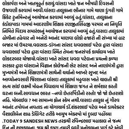
લોકાર્પણ અને ખાતમુહૂર્ત કરાયું.
વાંસદા ખાતે જન ઔષધી દિવસની
ઉજવણી કરવામાં આવી.
વાંસદા તાલુકાના ભીનાર ગામે થાણા ડુંગરી ગામે
ક્રિકેટ ટુર્નામેન્ટનું આયોજન કરવામાં આવ્યું હતું.
વાંસદા, તાલુકાના
કંડોલપાડા ગામમાં આદરણીય શિક્ષક રણજીતસિંહજી પરમાર ના નિવૃત્તિ
નિમિત્તે વિદાય સમારંભનું આયોજન કરવામાં આવ્યું હતું.
વાસદા તાલુકામાં
હોળીના તહેવાર નો અનેરો આનંદ માણવા લોકો હજારો ની સંખ્યા માં હાટ
બજાર માં ઉમટયા.
વલસાડ-ડાંગના સાંસદ ધવલભાઈ પટેલ દ્વારા વાંસદા
ધવલભાઈ પટેલ દ્વારા વાંસદા સ્થિત તેમના જનસંપર્ક કાર્યાલય ખાતે
લોકદરબાર યોજાયો.
વાંસદા ખાતે સાંસદ ધવલ પટેલના પ્રયત્નો ફળ્યા
સરકાર દ્વારા વાંસદાને વિજ્ઞાન કોલેજની ભેટ સાંસદ અને નાણાંમંત્રી દ્વારા
મુખ્યમંત્રી અને શિક્ષણમંત્રી સાથેની ચર્ચાનો આખરે સુખદ અંત
આવ્યો
નવસારી જિલ્લાના વાંસદા તાલુકામાં મહુવાસ ખાતે ચાલતી શ્રી
સત્ય સાંઈ લક્ષ્મી મોહન વિદ્યાલય માં શિક્ષણ જગત ને શર્મશાર કરતી
ઘટના બની.
સાવધાન ભારત ~નવો છેતરપિંડીનો રસ્તો! જો જો છેતરાશો
નહિ. મોબાઈલ ? આ સામાન્ય ફોન સ્કેમ નથી.
વાસદા તાલુકા નું ગૌરવ
આનંદ તપોવન નવતાડ ના યોગાચાર્ય ડૉ.શંકરભાઈ પટેલ અને ડાયરેક્ટર
વૈશાલીબેન શાહ ડેલિગેટ તરીકે આયુષ એક્સ્પો માં દુબઇ પહોંચ્યા
.
TODAY 9 SANDESH NEWS તરફથી રવિન્દ્રભાઇ મહાકાલ ને જન્મ
દિન ની શુભકામના. જય શ્રી કૃષ્ણ તમારી બધી મનોકામના પૂર્ણ કરે એવી