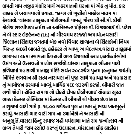
ભમતી ગામ નજીક ગંભીર માર્ગ અકસ્માતની ઘટના માં એક નુ મોત. કાર
ચાલક ને બચાવવાનો પ્રયાસ. “લગ્ન નો ખુશીનો માહોલ માતમ માં
ફેરવાયો.”
વાંસદા તાલુકાના મોટીભમતી ગામનું ગૌરવ શ્રી સી.પી. ડીગ્રી
કોલેજ રાજપીપળા નર્મદા ના આસિસ્ટન્ટ પ્રોફેસર ડૉ. વિજયભાઈ ડી. પટેલ
ને બે સ્ટાર લેફ્ટેનન્ટ (Lt.) નો ગૌરવમય દરજ્જો અપાયો.
નવસારી
જિલ્લાના શિક્ષણ જગતમાં એક નવો વિવાદ શાળાના બે શિક્ષકોની નિયમ
વિરુદ્ધ બદલી બાબતે જી. કલેક્ટર ને આપ્યુ આવેદનપત્ર.
વાંસદા તાલુકામાં
ભાજપના 46મા સ્થાપના દિવસની ભવ્ય ઉજવણી કરાતા,કાર્યકર્તાઓમાં
ઉમંગ અને ઉત્સવનો માહોલ સર્જાયો.
વાંસદા તાલુકાના ભીનાર પાટી
ફળિયામાં મહાકાળી માતાજી મંદિરે સવંત ‌‌૨૦૮૨ચૈત્ર‌ પુનમ (હનુમાન જયંતી)
નિમિત્તે ભગવાન શ્રી સત્ય નારાયણ ની પૂજા સાથે મહાયજ્ઞ અને મહાપ્રસાદ
નું આયોજન કરવામાં આવ્યું.
આર્થિક મદદ જરૂરથી કરજો. બીમારી જાત
નથી જોતી ! રોહિત સમાજ નો દીકરો દીપક દીલીપભાઇ ચૌહાણ સુરત
ભારત કેન્સર હોસ્પિટલ માં કેન્સર ની બીમારી થી પીડાય છે.
વાંસદા
તાલુકામાં વાટી ગામે રૂ. ૧૬.૦૦ કરોડના પુલ ના કામ નું ભવ્ય ખાતમુહૂર્ત
કરાયું. આઝાદી બાદ વાટી ગામ ના સ્થાનિકો ને આઝાદી ની
અનુભૂતિ.
વાસદા હિન્દુ સમાજ ગઢી ધર્મશાળા ખાતે રામ જન્મોત્સવ ની
ભવ્ય તૈયારી “રામ રસોઈ ઘર”નું ઉદઘાટન..
વાંસદાના લોક લાડીલા