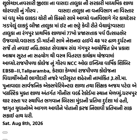
શુભેચ્છા.
નવસારી જીલ્લા ના વાસદા તાલુકા ની સરકારી માધ્યમિક શાળા
ચોરવણી નું ગૌરવ .
વાસદા તાલુકા ના વનવિભાગ ના વિસ્તાર
માં વધુ એક લાકડા ચોરી નો કિસ્સો સામે આવ્યો વનવિભાગે ગેર કાયદેસર
ઝડપેલું લાકડું બીજા તાલુકા માં ઈટ ના ભટ્ટે કેવી રીતે વેચાયું?
વાસદા
તાલુકા ના રંગપુર પ્રાથમિક શાળામાં 77મો પ્રજાસત્તાક પર્વ ઉત્સાહભેર
ઉજવાયો.
વલસાડ ડી-માર્ટની સામે નેશનલ હાઈવે 48 પર ઢાળ દુર્ધટના
સર્જે તો નવાઇ નહિ.
ભારત સેવાશ્રમ સંઘ ગંગપુર આયોજિત પ્રેમ પ્રકાશ
આશ્રમ સુરત ના સહયોગ થી વસ્ત્ર વિતરણ કાર્યક્રમ યોજવામાં
આવ્યો.
રાજપીપળા કોલેજ નું ગૌરવ NCC ઓલ ઇન્ડિયા વાર્ષિક શિબિર
EBSB–II,Taliparamba, કેરાલા કેમ્પમાં રાજપીપળા કોલેજના
વિદ્યાર્થીઓની ભાગીદારી નજરે પડી
સુરત શહેરની નામાંકિત રૂ.સી.મા.
પુનાવાલા સાર્વજનિક એક્સપેરિમેન્ટલ શાળા તથા શિક્ષક અજય પટેલ એ
પ્લાસ્ટિક મુક્ત શાળા અંતર્ગત ગીનીસ વર્લ્ડ રેકોર્ડમા સ્થાન મેળવ્યું.
ધરમપુર
ચાર રસ્તા પર સ્થાપિત ભગવાન બિરસા મુંડાની પ્રતિમા દુર્દશા માં હતી,
જાગૃત યુવાનોએ આગળ આવીને પોતાની ફરજ નિભાવી પ્રતિમાની સાફ
સફાઈ હાથ ધરી.
Sat. Aug 8th, 2026