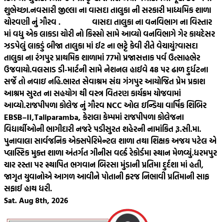
શુભેચ્છા.
નવસારી જીલ્લા ના વાસદા તાલુકા ની સરકારી માધ્યમિક શાળા
ચોરવણી નું ગૌરવ .
વાસદા તાલુકા ના વનવિભાગ ના વિસ્તાર
માં વધુ એક લાકડા ચોરી નો કિસ્સો સામે આવ્યો વનવિભાગે ગેર કાયદેસર
ઝડપેલું લાકડું બીજા તાલુકા માં ઈટ ના ભટ્ટે કેવી રીતે વેચાયું?
વાસદા
તાલુકા ના રંગપુર પ્રાથમિક શાળામાં 77મો પ્રજાસત્તાક પર્વ ઉત્સાહભેર
ઉજવાયો.
વલસાડ ડી-માર્ટની સામે નેશનલ હાઈવે 48 પર ઢાળ દુર્ધટના
સર્જે તો નવાઇ નહિ.
ભારત સેવાશ્રમ સંઘ ગંગપુર આયોજિત પ્રેમ પ્રકાશ
આશ્રમ સુરત ના સહયોગ થી વસ્ત્ર વિતરણ કાર્યક્રમ યોજવામાં
આવ્યો.
રાજપીપળા કોલેજ નું ગૌરવ NCC ઓલ ઇન્ડિયા વાર્ષિક શિબિર
EBSB–II,Taliparamba, કેરાલા કેમ્પમાં રાજપીપળા કોલેજના
વિદ્યાર્થીઓની ભાગીદારી નજરે પડી
સુરત શહેરની નામાંકિત રૂ.સી.મા.
પુનાવાલા સાર્વજનિક એક્સપેરિમેન્ટલ શાળા તથા શિક્ષક અજય પટેલ એ
પ્લાસ્ટિક મુક્ત શાળા અંતર્ગત ગીનીસ વર્લ્ડ રેકોર્ડમા સ્થાન મેળવ્યું.
ધરમપુર
ચાર રસ્તા પર સ્થાપિત ભગવાન બિરસા મુંડાની પ્રતિમા દુર્દશા માં હતી,
જાગૃત યુવાનોએ આગળ આવીને પોતાની ફરજ નિભાવી પ્રતિમાની સાફ
સફાઈ હાથ ધરી.
Sat. Aug 8th, 2026