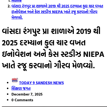
Home
વાંસદા રંગપુર પ્રા શાળાએ 2019 થી 2025 દરમ્યાન કુલ ચાર વખત
ઇનોવેશન અને કેસ સ્ટડીઝ NIEPA ખાતે રજૂ કરવાનો ગૌરવ
મેળવ્યો.
વાંસદા રંગપુર પ્રા શાળાએ 2019 થી
2025 દરમ્યાન કુલ ચાર વખત
ઇનોવેશન અને કેસ સ્ટડીઝ NIEPA
ખાતે રજૂ કરવાનો ગૌરવ મેળવ્યો.
TODAY 9 SANDESH NEWS
શિક્ષણ જગત
December 7, 2025
0 Comments