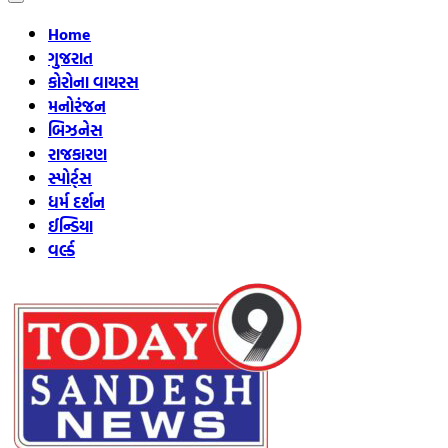
Home
ગુજરાત
કોરોના વાયરસ
મનોરંજન
બિઝનેસ
રાજકારણ
સ્પોર્ટ્સ
ધર્મ દર્શન
ઈન્ડિયા
વર્લ્ડ