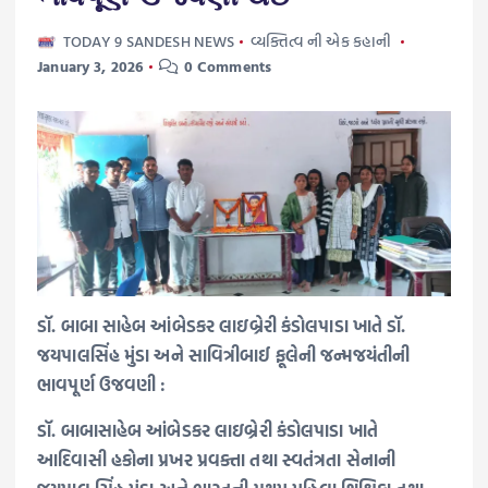
TODAY 9 SANDESH NEWS
વ્યક્તિત્વ ની એક કહાની
January 3, 2026
0 Comments
ડૉ. બાબા સાહેબ આંબેડકર લાઇબ્રેરી કંડોલપાડા ખાતે ડૉ.
જયપાલસિંહ મુંડા અને સાવિત્રીબાઈ ફૂલેની જન્મજયંતીની
ભાવપૂર્ણ ઉજવણી :
ડૉ. બાબાસાહેબ આંબેડકર લાઇબ્રેરી કંડોલપાડા ખાતે
આદિવાસી હકોના પ્રખર પ્રવક્તા તથા સ્વતંત્રતા સેનાની