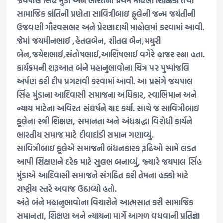
જયપાલ સિંહ મુંડા અને ભારતની પ્રથમ મહિલા શિક્ષિકા તથા
સામાજિક ક્રાંતિની પ્રણેતા સાવિત્રીબાઇ ફૂલેની જન્મ જયંતીની
ઉજવણી ગૌરવસભર અને પ્રેરણાદાયી માહોલમાં કરવામાં આવી.
જેમાં જયમીનભાઈ ,હેતલબેન, શીતલ બેન,મયુરી
બેન,જયેશભાઈ,સંતોષભાઈ,આશિષભાઈ વગેરે હાજર રહ્યા હતા.
કાર્યક્રમની શરૂઆત બંને મહાનુભાવોના ચિત્ર પર પુષ્પાંજલિ
અર્પણ કરી દીપ પ્રગટાવી કરવામાં આવી. આ પ્રસંગે જયપાલ
સિંહ મુંડાના આદિવાસી સમાજના અધિકાર, સ્વાભિમાન અને
ન્યાય માટેના અવિરત સંઘર્ષને યાદ કર્યા. સાથે જ સાવિત્રીબાઇ
ફૂલેના સ્ત્રી શિક્ષણ, સમાનતા અને અંધશ્રદ્ધા વિરોધી કાર્યને
ભારતીય સમાજ માટે દીવાદાંડી સમાન ગણાવ્યું.
સાવિત્રીબાઇ ફૂલેએ સમાજની બંધનકારક રૂઢિઓ સામે લડત
આપી શિક્ષણને દરેક માટે સુલભ બનાવ્યું, જ્યારે જયપાલ સિંહ
મુંડાએ આદિવાસી સમાજને સંગઠિત કરી તેમના હક્કો માટે
રાષ્ટ્રીય સ્તરે અવાજ ઉઠાવ્યો હતો.
અંતે બંને મહાનુભાવોના વિચારોને આત્મસાત કરી સામાજિક
સમાનતા, શિક્ષણ અને ન્યાયના માર્ગે આગળ વધવાની પ્રતિજ્ઞા