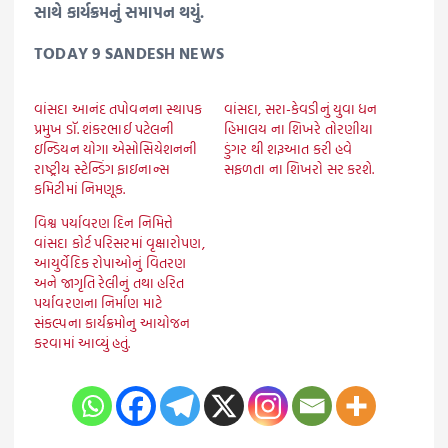
સાથે કાર્યક્રમનું સમાપન થયું.
TODAY 9 SANDESH NEWS
વાંસદા આનંદ તપોવનના સ્થાપક
વાંસદા, સરા-કેવડીનું યુવા ધન
પ્રમુખ ડૉ. શંકરભાઈ પટેલની
હિમાલય ના શિખરે તોરણીયા
ઇન્ડિયન યોગા એસોસિયેશનની
ડુંગર થી શરૂઆત કરી હવે
રાષ્ટ્રીય સ્ટેન્ડિંગ ફાઇનાન્સ
સફળતા ના શિખરો સર કરશે.
કમિટીમાં નિમણૂક.
વિશ્વ પર્યાવરણ દિન નિમિત્તે
વાંસદા કોર્ટ પરિસરમાં વૃક્ષારોપણ,
આયુર્વેદિક રોપાઓનું વિતરણ
અને જાગૃતિ રેલીનું તથા હરિત
પર્યાવરણના નિર્માણ માટે
સંકલ્પના કાર્યક્રમોનુ આયોજન
કરવામાં આવ્યું હતું.