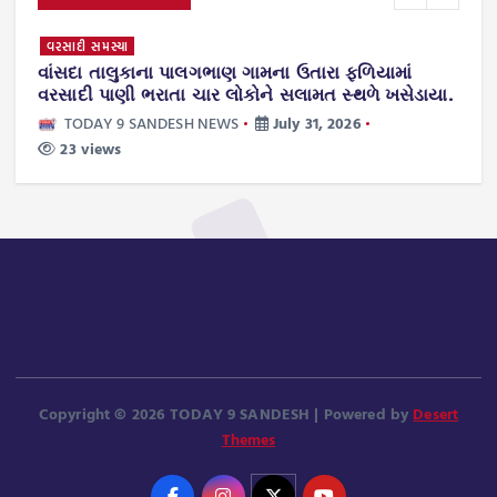
વરસાદી સમસ્યા
સી
વાંસદા તાલુકાના પાલગભાણ ગામના ઉતારા ફળિયામાં
વ
વરસાદી પાણી ભરાતા ચાર લોકોને સલામત સ્થળે ખસેડાયા.
ડ
મ
TODAY 9 SANDESH NEWS
July 31, 2026
23 views
Copyright © 2026 TODAY 9 SANDESH | Powered by
Desert
Themes