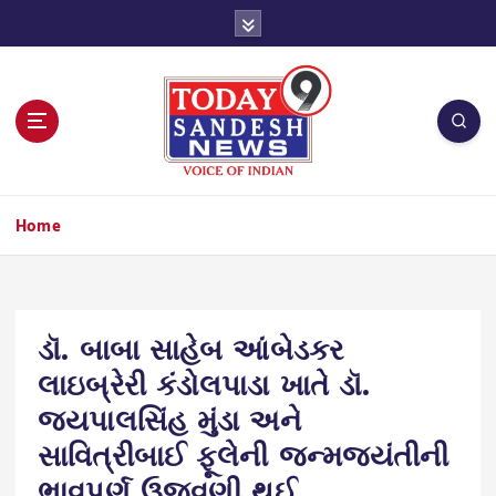
S
k
i
p
t
o
c
o
n
Home
t
e
n
t
ડૉ. બાબા સાહેબ આંબેડકર
લાઇબ્રેરી કંડોલપાડા ખાતે ડૉ.
જયપાલસિંહ મુંડા અને
સાવિત્રીબાઈ ફૂલેની જન્મજયંતીની
ભાવપૂર્ણ ઉજવણી થઈ