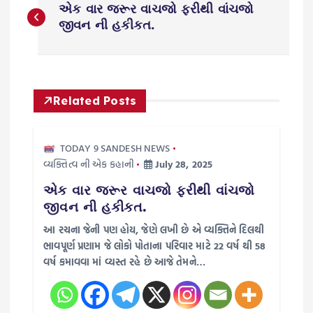
એક વાર જરૂર વાચજો ફરીથી વાંચજો
o
જીવન ની હકીકત.
s
t
Related Posts
n
TODAY 9 SANDESH NEWS
a
વ્યક્તિત્વ ની એક કહાની
July 28, 2025
એક વાર જરૂર વાચજો ફરીથી વાંચજો
v
જીવન ની હકીકત.
i
આ રચના જેની પણ હોય, જેણે લખી છે એ વ્યક્તિને દિલથી
ભાવપૂર્ણ પ્રણામ જે લોકો પોતાના પરિવાર માટે 22 વર્ષ થી 58
g
વર્ષ કમાવવા માં વ્યસ્ત રહે છે આજે તેમને…
a