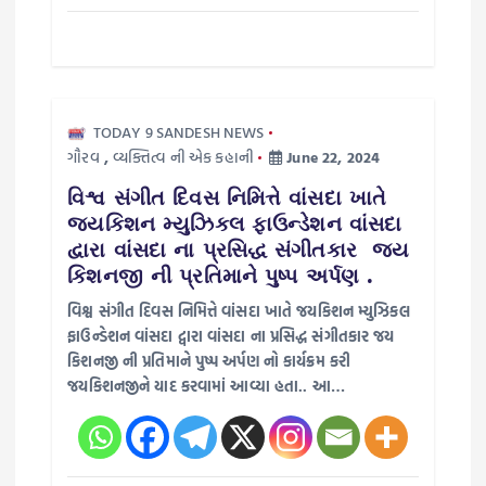
t
i
o
TODAY 9 SANDESH NEWS
ગૌરવ
,
વ્યક્તિત્વ ની એક કહાની
June 22, 2024
n
વિશ્વ સંગીત દિવસ નિમિત્તે વાંસદા ખાતે
જયકિશન મ્યુઝિકલ ફાઉન્ડેશન વાંસદા
દ્વારા વાંસદા ના પ્રસિદ્ધ સંગીતકાર જય
કિશનજી ની પ્રતિમાને પુષ્પ અર્પણ .
વિશ્વ સંગીત દિવસ નિમિત્તે વાંસદા ખાતે જયકિશન મ્યુઝિકલ
ફાઉન્ડેશન વાંસદા દ્વારા વાંસદા ના પ્રસિદ્ધ સંગીતકાર જય
કિશનજી ની પ્રતિમાને પુષ્પ અર્પણ નો કાર્યક્રમ કરી
જયકિશનજીને યાદ કરવામાં આવ્યા હતા.. આ…