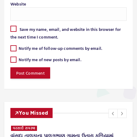
Website
Save my name, email, and website in this browser for
the next time I comment.
Notify me of follow-up comments by email.
Notify me of new posts by email.
You Missed
વરસાદી સમસ્યા
સી
વાંસદા તાલુકાના પાલગભાણ ગામના ઉતારા ફળિયામાં
વ