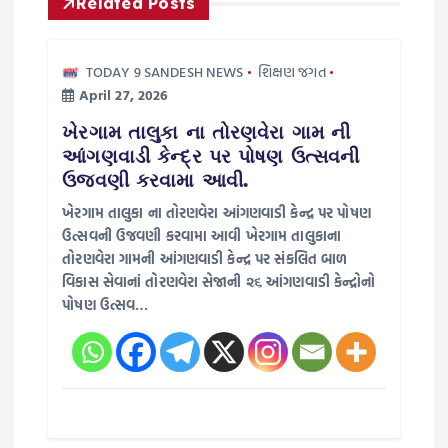
i
Related Posts
g
TODAY 9 SANDESH NEWS
શિક્ષણ જગત
April 27, 2026
a
ખેરગામ તાલુકા ના તોરણવેરા ગામ ની
t
આંગણવાડી કેન્દ્ર પર પોષણ ઉત્સવની
ઉજવણી કરવામા આવી.
i
ખેરગામ તાલુકા ના તોરણવેરા આંગણવાડી કેન્દ્ર પર પોષણ
ઉત્સવની ઉજવણી કરવામા આવી ખેરગામ તાલુકાના
o
તોરણવેરા ગામની આંગણવાડી કેન્દ્ર પર સંકલિત બાળ
વિકાસ સેવાનાં તોરણવેરા સેજાની ૨૬ આંગણવાડી કેન્દ્રોનો
n
પોષણ ઉત્સવ…