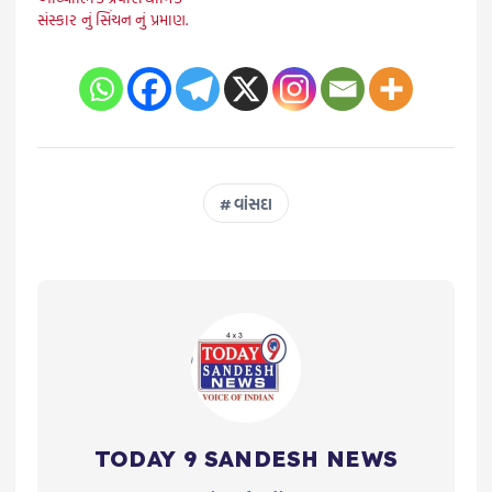
સંસ્કાર નું સિંચન નું પ્રમાણ.
વાંસદા
TODAY 9 SANDESH NEWS