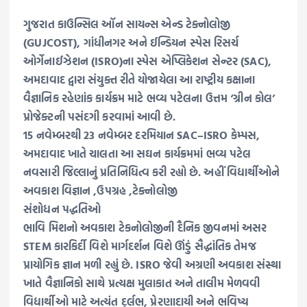
ગુજરાત કાઉન્સિલ ઑન સાયન્સ એન્ડ ટેક્નોલોજી
(GUJCOST), ગાંધીનગર અને ઈન્ડિયન સ્પેસ રિસર્ચ
ઓર્ગેનાઈઝેશન (ISRO)ના સ્પેસ એપ્લિકેશન સેન્ટર (SAC),
અમદાવાદ દ્વારા સંયુક્ત રીતે યોજાયેલા આ રાષ્ટ્રીય કક્ષાના
વૈજ્ઞાનિક રહેણાંક કાર્યક્રમ માટે ભવ્ય પટેલના ઉત્તમ ‘ગ્રીન કોલ’
પ્રોજેક્ટની પસંદગી કરવામાં આવી છે.
15 નવેમ્બરથી 23 નવેમ્બર દરમિયાન SAC–ISRO કેમ્પસ,
અમદાવાદ ખાતે ચાલતા આ સઘન કાર્યક્રમમાં ભવ્ય પટેલ
નવસારી જિલ્લાનું પ્રતિનિધિત્વ કરી રહ્યો છે. અહીં વિદ્યાર્થીઓને
અવકાશ વિજ્ઞાન ,ઉપગ્રહ ,ટેક્નોલોજી
સંશોધન પદ્ધતિઓ
ભાવિ મિશનો અવકાશ ટેકનોલોજીની દૈનિક જીવનમાં અસર
STEM કારકિર્દી વિશે માર્ગદર્શન વિશે ઊંડું સૈદ્ધાંતિક તેમજ
પ્રાયોગિક જ્ઞાન મળી રહ્યું છે. ISRO જેવી અગ્રણી અવકાશ સંસ્થા
ખાતે વૈજ્ઞાનિકો સાથે પ્રત્યક્ષ મુલાકાત અને તાલીમ મેળવવી
વિદ્યાર્થીઓ માટે અત્યંત દુર્લભ, પ્રેરણાદાયી અને ભવિષ્ય