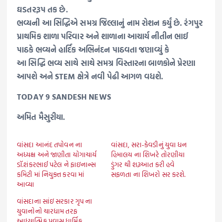
ઘડતરરૂપ તક છે.
ભવ્યની આ સિદ્ધિએ સમગ્ર જિલ્લાનું નામ રોશન કર્યું છે. રંગપુર
પ્રાથમિક શાળા પરિવાર અને શાળાના આચાર્ય નીતીન ભાઈ
પાઠકે ભવ્યને હાર્દિક અભિનંદન પાઠવતા જણાવ્યું કે
આ સિદ્ધિ ભવ્ય સાથે સાથે સમગ્ર વિસ્તારના બાળકોને પ્રેરણા
આપશે અને STEM ક્ષેત્રે નવી પેઢી આગળ વધશે.
TODAY 9 SANDESH NEWS
અમિત મૈસુરીયા.
વાંસદા આનંદ તપોવન ના
વાંસદા, સરા-કેવડીનું યુવા ધન
અધ્યક્ષ અને જાણીતા યોગાચાર્ય
હિમાલય ના શિખરે તોરણીયા
ડૉ.શંકરભાઈ પટેલ ને ફાઇનાન્સ
ડુંગર થી શરૂઆત કરી હવે
કમિટી માં નિયુક્ત કરવા માં
સફળતા ના શિખરો સર કરશે.
આવ્યા
વાંસદાના સાંઇ સરકાર ગૃપ ના
યુવાનોનો ચારધામ તરફ
આધ્યાત્મિક પ્રવાસ ધાર્મિક