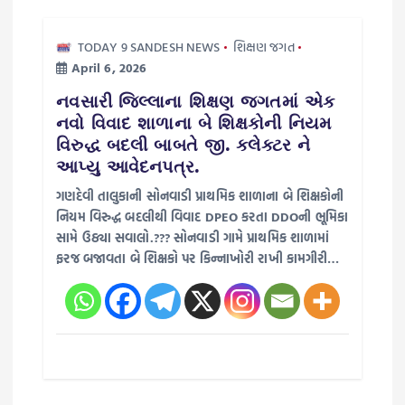
TODAY 9 SANDESH NEWS
શિક્ષણ જગત
April 6, 2026
નવસારી જિલ્લાના શિક્ષણ જગતમાં એક
નવો વિવાદ શાળાના બે શિક્ષકોની નિયમ
વિરુદ્ધ બદલી બાબતે જી. કલેક્ટર ને
આપ્યુ આવેદનપત્ર.
ગણદેવી તાલુકાની સોનવાડી પ્રાથમિક શાળાના બે શિક્ષકોની
નિયમ વિરુદ્ધ બદલીથી વિવાદ DPEO કરતા DDOની ભૂમિકા
સામે ઉઠ્યા સવાલો.??? સોનવાડી ગામે પ્રાથમિક શાળામાં
ફરજ બજાવતા બે શિક્ષકો પર કિન્નાખોરી રાખી કામગીરી…