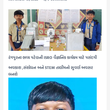
રંગપુરના ભવ્ય પટેલની ISRO વૈજ્ઞાનિક કાર્યક્રમ માટે પસંદગી
અવકાશ ,સંશોધન અને STEM તાલીમનો સુવર્ણ અવસર
બનશે