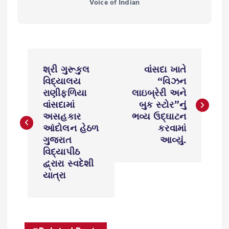
Voice of Indian
P
શ્રી ગુરૂકુલ
વાંસદા ખાતે
o
વિદ્યાલય
“વિઝન
રાણીફળિયા
લાઇબ્રેરી અને
s
વાંસદામાં
બુક સ્ટોર”નું
અસહકાર
ભવ્ય ઉદ્ઘાટન
આંદોલન હેઠળ
કરવામાં
t
ગુજરાત
આવ્યું.
વિદ્યાપીઠ
n
દ્વ્રારા સ્વદેશી
યાત્રા
a
v