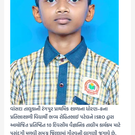
વાંસદા તાલુકાની રંગપુર પ્રાથમિક શાળાના ધોરણ–8ના
પ્રતિભાશાળી વિદ્યાર્થી ભવ્ય રોહિતભાઈ પટેલને ISRO દ્વારા
આયોજિત પ્રતિષ્ઠિત 10 દિવસીય વૈજ્ઞાનિક તાલીમ કાર્યક્રમ માટે
પસંદગી મળવી સમગ્ર જિલ્લામાં ગૌરવની લાગણી જગાવે છે.