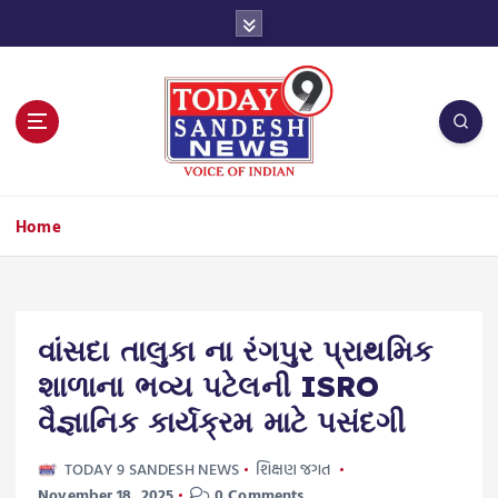
S
k
i
p
t
o
c
o
n
Home
t
e
n
t
વાંસદા તાલુકા ના રંગપુર પ્રાથમિક
શાળાના ભવ્ય પટેલની ISRO
વૈજ્ઞાનિક કાર્યક્રમ માટે પસંદગી
TODAY 9 SANDESH NEWS
શિક્ષણ જગત
November 18, 2025
0 Comments