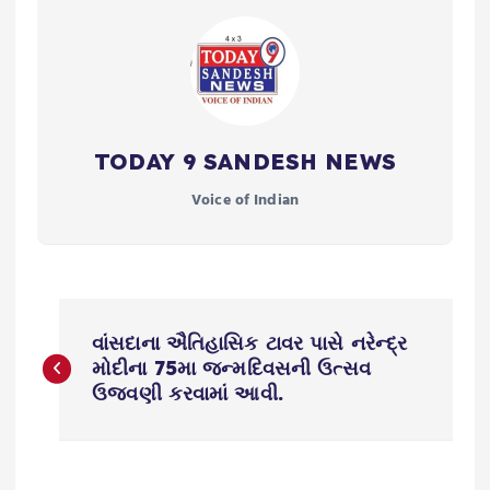
TODAY 9 SANDESH NEWS
Voice of Indian
P
વાંસદાના ઐતિહાસિક ટાવર પાસે નરેન્દ્ર
o
મોદીના 75મા જન્મદિવસની ઉત્સવ
ઉજવણી કરવામાં આવી.
s
t