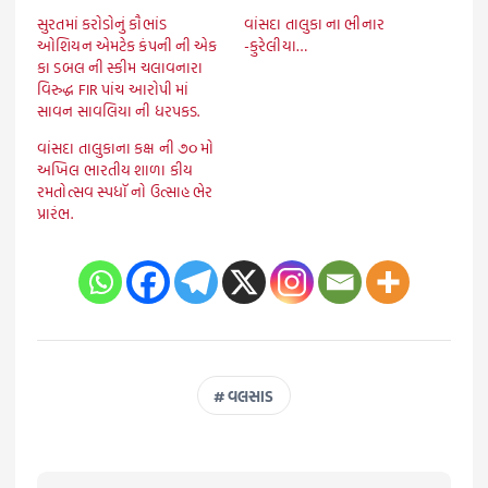
સુરતમાં કરોડોનું કૌભાંડ
વાંસદા તાલુકા ના ભીનાર
ઓશિયન એમટેક કંપની ની એક
-કુરેલીયા…
કા ડબલ ની સ્કીમ ચલાવનારા
વિરુદ્ધ FIR પાંચ આરોપી માં
સાવન સાવલિયા ની ધરપકડ.
વાંસદા તાલુકાના કક્ષ ની ૭૦ મો
અખિલ ભારતીય શાળા કીય
રમતોત્સવ સ્પધૉ નો ઉત્સાહ ભેર
પ્રારંભ.
વલસાડ