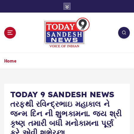
S
k
i
p
t
o
c
o
n
Home
t
e
n
t
TODAY 9 SANDESH NEWS
તરફથી રવિન્દ્રભાઇ મહાકાલ ને
જન્મ દિન ની શુભકામના. જય શ્રી
કૃષ્ણ તમારી બધી મનોકામના પૂર્ણ
કરે એવી શુભેચ્છા.