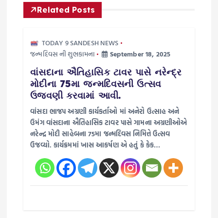
Related Posts
n
a
TODAY 9 SANDESH NEWS
જન્મદિવસ ની શુભકામના
September 18, 2025
v
વાંસદાના ઐતિહાસિક ટાવર પાસે નરેન્દ્ર
મોદીના 75મા જન્મદિવસની ઉત્સવ
i
ઉજવણી કરવામાં આવી.
g
વાંસદા ભાજપ અગ્રણી કાર્યકર્તાઓ માં અનેરો ઉત્સાહ અને
ઉમંગ વાંસદાના ઐતિહાસિક ટાવર પાસે ગામના અગ્રણીઓએ
a
નરેન્દ્ર મોદી સાહેબના 75મા જન્મદિવસ નિમિત્તે ઉત્સવ
ઉજવ્યો. કાર્યક્રમમાં ખાસ આકર્ષણ એ હતું કે કેક…
t
i
o