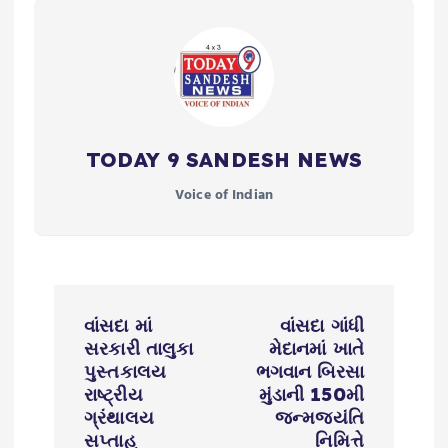
TODAY 9 SANDESH NEWS
Voice of Indian
P
વાંસદા માં
વાંસદા ગાંધી
o
સરકારી તાલુકા
મેદાનમાં ખાતે
પુસ્તકાલય
ભગવાન બિરસા
s
રાષ્ટ્રીય
મુંડાની 150મી
ગ્રંથાલય
જન્મજયંતિ
સપ્તાહ
નિમિત્તે