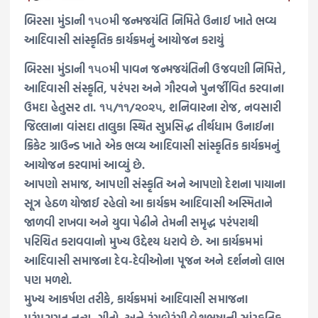
બિરસા મુંડાની ૧૫૦મી જન્મજયંતિ નિમિતે ઉનાઈ ખાતે ભવ્ય
આદિવાસી સાંસ્કૃતિક કાર્યક્રમનું આયોજન કરાયું
બિરસા મુંડાની ૧૫૦મી પાવન જન્મજયંતિની ઉજવણી નિમિત્તે,
આદિવાસી સંસ્કૃતિ, પરંપરા અને ગૌરવને પુનર્જીવિત કરવાના
ઉમદા હેતુસર તા. ૧૫/૧૧/૨૦૨૫, શનિવારના રોજ, નવસારી
જિલ્લાના વાંસદા તાલુકા સ્થિત સુપ્રસિદ્ધ તીર્થધામ ઉનાઈના
ક્રિકેટ ગ્રાઉન્ડ ખાતે એક ભવ્ય આદિવાસી સાંસ્કૃતિક કાર્યક્રમનું
આયોજન કરવામાં આવ્યું છે.
આપણો સમાજ, આપણી સંસ્કૃતિ અને આપણો દેશના પાયાના
સૂત્ર હેઠળ યોજાઈ રહેલો આ કાર્યક્રમ આદિવાસી અસ્મિતાને
જાળવી રાખવા અને યુવા પેઢીને તેમની સમૃદ્ધ પરંપરાથી
પરિચિત કરાવવાનો મુખ્ય ઉદ્દેશ્ય ધરાવે છે. આ કાર્યક્રમમાં
આદિવાસી સમાજના દેવ-દેવીઓના પૂજન અને દર્શનનો લાભ
પણ મળશે.
મુખ્ય આકર્ષણ તરીકે, કાર્યક્રમમાં આદિવાસી સમાજના
પરંપરાગત નૃત્ય, ગીતો, અને રંગબેરંગી વેશભૂષાની સાંસ્કૃતિક