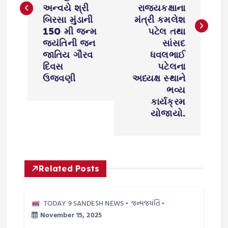
t
અન્વયે શ્રી
રાજયકક્ષાના
બિરસા મુંડાની
મંત્રી કમલેશ
n
150 મી જન્મ
પટેલ તથા
જયંતિની જન
સાંસદ
a
જાતિય ગૌરવ
ધવલભાઈ
દિવસ
પટેલના
v
ઉજવણી
અધ્યક્ષ સ્થાને
ભવ્ય
i
કાર્યક્રમ
યોજાયો.
g
a
Related Posts
t
i
TODAY 9 SANDESH NEWS
જન્મજયંતિ
November 15, 2025
o