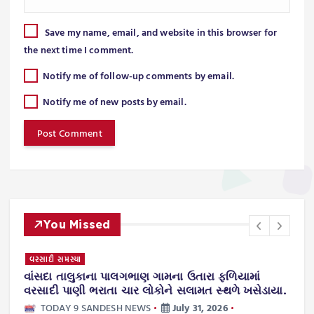
Save my name, email, and website in this browser for
the next time I comment.
Notify me of follow-up comments by email.
Notify me of new posts by email.
You Missed
વરસાદી સમસ્યા
સી
વાંસદા તાલુકાના પાલગભાણ ગામના ઉતારા ફળિયામાં
વ
વરસાદી પાણી ભરાતા ચાર લોકોને સલામત સ્થળે ખસેડાયા.
ડ
મ
TODAY 9 SANDESH NEWS
July 31, 2026