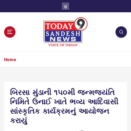
S
k
i
p
t
o
c
o
n
Home
t
e
n
t
બિરસા મુંડાની ૧૫૦મી જન્મજયંતિ
નિમિતે ઉનાઈ ખાતે ભવ્ય આદિવાસી
સાંસ્કૃતિક કાર્યક્રમનું આયોજન
કરાયું