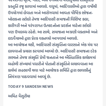
પ્રસ્તુતિ રજૂ કરવામાં આવશે. વધુમાં, આદિવાસીઓ દ્વારા વર્ષોથી
ઉપયોગમાં લેવાતા અને આરોગવામાં આવતા પૌષ્ટિક ભોજન-
ખોરાકના સ્ટોલો તેમજ આદિવાસી સમાજની વિશિષ્ટ કલા,
કારીગરી અને પરંપરાગત ઉત્પાદનોના પ્રદર્શન માટેના સ્ટોલો
પણ ઉપલબ્ધ રહેશે. આ સાથે, સમાજના અગ્રણી વક્તાઓ અને
લડવૈયાઓ દ્વારા પ્રેરક વક્તવ્યો આપવામાં આવશે.
આ આયોજન થકી, આદિવાસી સંસ્કૃતિના વારસાને એક મંચ પર
લાવવાનો પ્રયાસ કરવામાં આવ્યો છે. આદિવાસી સમાજના દરેક
સભ્યને તેમજ સંસ્કૃતિ પ્રેમી જનતાને આ ઐતિહાસિક કાર્યક્રમમાં
બહોળી સંખ્યામાં પધારીને પોતાની સંસ્કૃતિને બચાવવાના આ
કાર્યમાં સહભાગી થવા માટે આયોજક સમિતિ દ્વારા ભાવભીનું
નિમંત્રણ પાઠવવામાં આવ્યું છે.
TODAY 9 SANDESH NEWS
અમિત મૈસુરીયા