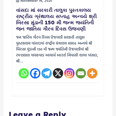
November 14, 2025
વાંસદા માં સરકારી તાલુકા પુસ્તકાલય
રાષ્ટ્રીય ગ્રંથાલય સપ્તાહ અન્વયે શ્રી
બિરસા મુંડાની 150 મી જન્મ જયંતિની
જન જાતિય ગૌરવ દિવસ ઉજવણી
જન જાતિય ગૌરવ દિવસ ઉજવણી સરકારી તાલુકા
પુસ્તકાલય વાંસદામાં રાષ્ટ્રીય ગ્રંથાલય સપ્તાહ અન્વયે શ્રી
બિરસા મુંડાની 150 મી જન્મ જયંતિની ઉજવણીમાં શ્રી
રમણલાલ ગાયકવાડ આચાર્ય આદર્શ નિવાસી શાળા વાંસદા,
શ્રી…
Leave a Reply