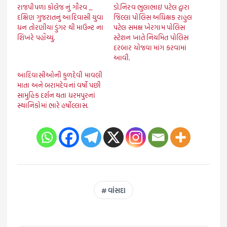
રાજપીપળા કોલેજ નું ગૌરવ _
ડો.નિરવ ભુલાભાઇ પટેલ દ્વારા
દક્ષિણ ગુજરાતનું આદિવાસી યુવા
જિલ્લા પોલિસ અધિક્ષક રાહુલ
ધન તોરણીયા ડુંગર થી માઉન્ટ ના
પટેલ સમક્ષ ખેરગામ પોલિસ
શિખરે પહોંચ્યું.
સ્ટેશન ખાતે નિયમિત પોલિસ
દરબાર યોજવા માંગ કરવામાં
આવી.
આદિવાસીઓની કુળદેવી માવલી
માતા અને બરામદેવનાં વર્ષો પછી
સામુહિક દર્શન થતા ધરમપુરનાં
સ્થાનિકોમાં ભારે હર્ષોલ્લાસ.
વાંસદા