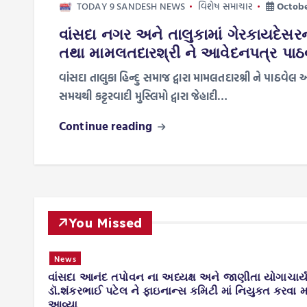
TODAY 9 SANDESH NEWS
વિશેષ સમાચાર
Octobe
વાંસદા નગર અને તાલુકામાં ગેરકાયદેસરન
તથા મામલતદારશ્રી ને આવેદનપત્ર પાઠવવ
વાંસદા તાલુકા હિન્દુ સમાજ દ્વારા મામલતદારશ્રી ને પાઠવે
સમયથી કટ્ટરવાદી મુસ્લિમો દ્વારા જેહાદી…
Continue reading
You Missed
News
વાંસદા આનંદ તપોવન ના અધ્યક્ષ અને જાણીતા યોગાચાર્
ડાયા.
ડૉ.શંકરભાઈ પટેલ ને ફાઇનાન્સ કમિટી માં નિયુક્ત કરવા મા
આવ્યા