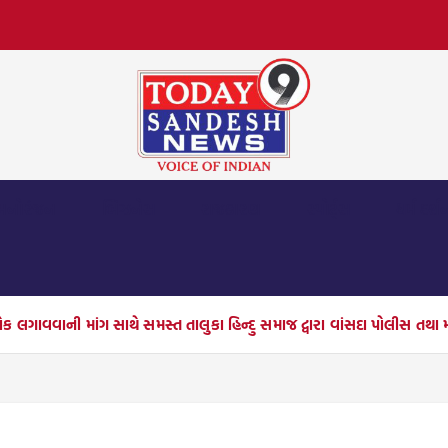
મનોરંજન
બિઝનેસ
રાજકારણ
સ્પોર્ટ્સ
ધર્મ દર્શ
ોક લગાવવાની માંગ સાથે સમસ્ત તાલુકા હિન્દુ સમાજ દ્વારા વાંસદા પોલીસ તથા 