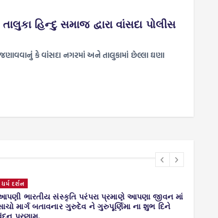
ાલુકા હિન્દુ સમાજ દ્વારા વાંસદા પોલીસ
જણાવવાનું કે વાંસદા નગરમાં અને તાલુકામાં છેલ્લા ઘણા
ધર્મ દર્શન
ગુજરા
આપણી ભારતીય સંસ્કૃતિ પરંપરા પ્રમાણે આપણા જીવન માં
વાંસદ
સાચો માર્ગ બતાવનાર ગુરુદેવ ને ગુરુપૂર્ણિમા ના શુભ દિને
પટેલની
વંદન પ્રણામ.
ફાઇના