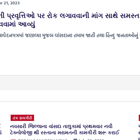
r 21, 2023
ી પ્રવૃત્તિઓ પર રોક લગાવવાની માંગ સાથે સમસ્ત ત
ામાં આવ્યું
લ આવેદનપત્રમાં જણાવ્યા મુજબ વાંસદાના તમામ જાતી તથા હિન્દુ જનતાઓનું 
તંત્ર કામગીરી
ય
નવસારી જિલ્લાના વાંસદા તાલુકામાં પ્રથમવાર નવી
ં
ટેક્નોલોજી થી રસ્તાના મરામતની કામગીરી શરૂ કરાઈ