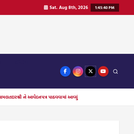
Sat. Aug 8th, 2026
1:45:41 PM
ન
ઈન્ડિયા
મામલતદારશ્રી ને આવેદનપત્ર પાઠવવામાં આવ્યું