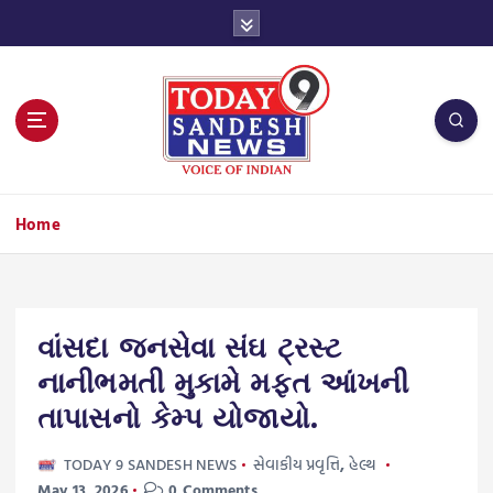
S
k
i
p
t
o
c
o
n
Home
t
e
n
t
વાંસદા જનસેવા સંઘ ટ્રસ્ટ
નાનીભમતી મુકામે મફત આંખની
તાપાસનો કેમ્પ યોજાયો.
TODAY 9 SANDESH NEWS
સેવાકીય પ્રવૃત્તિ
,
હેલ્થ
May 13, 2026
0 Comments