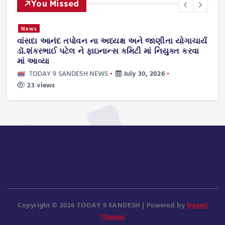
You Missed
News
વાંસદા આનંદ તપોવન ના અધ્યક્ષ અને જાણીતા યોગાચાર્ય
ન
.
ડૉ.શંકરભાઈ પટેલ ને ફાઇનાન્સ કમિટી માં નિયુક્ત કરવા
ટ
માં આવ્યા
TODAY 9 SANDESH NEWS
July 30, 2026
23 views
Copyright © 2026 TODAY 9 SANDESH | Powered by
Desert
Themes