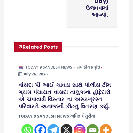
a
Day)
ઉજવવામાં
v
આવ્યો.
i
g
Related Posts
a
TODAY 9 SANDESH NEWS
સેવાકીય પ્રવૃત્તિ
t
July 26, 2026
i
વાંસદા પી આઈ ચાવડા સાથે પોલીસ ટીમ
ગ્રામ પંચાયત વાસદા તાલુકાના હોદ્દેદારો
o
એ ચંપાવાડી વિસ્તાર ના અસરગ્રસ્ત
પરિવારને અનાજની કીટનું વિતરણ કર્યું.
n
TODAY 9 SANDESH NEWS અમિત મૈસુરીયા