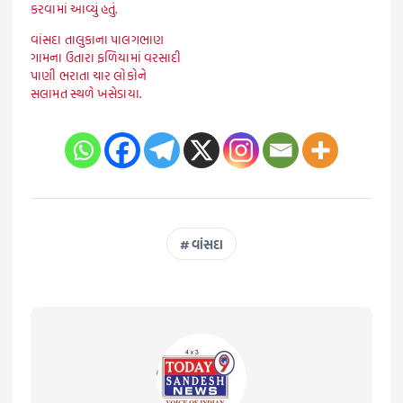
કરવામાં આવ્યું હતું.
વાંસદા તાલુકાના પાલગભાણ
ગામના ઉતારા ફળિયામાં વરસાદી
પાણી ભરાતા ચાર લોકોને
સલામત સ્થળે ખસેડાયા.
વાંસદા