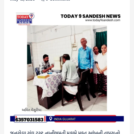
જનસેવા સંઘ ટ્રસ્ટ નાનીભમતી મુકામે મફત આંખની તાપસનો