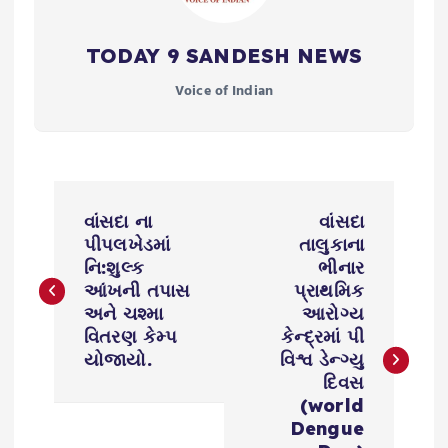
TODAY 9 SANDESH NEWS
Voice of Indian
P
વાંસદા ના
વાંસદા
o
પીપલખેડમાં
તાલુકાના
નિ:શુલ્ક
ભીનાર
s
આંખની તપાસ
પ્રાથમિક
અને ચશ્મા
આરોગ્ય
વિતરણ કેમ્પ
કેન્દ્રમાં પી
t
યોજાયો.
વિશ્વ ડેન્ગ્યુ
દિવસ
n
(world
Dengue