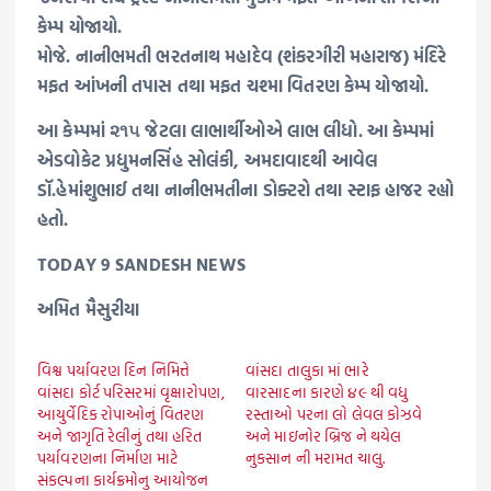
કેમ્પ યોજાયો.
મોજે. નાનીભમતી ભરતનાથ મહાદેવ (શંકરગીરી મહારાજ) મંદિરે
મફત આંખની તપાસ તથા મફત ચશ્મા વિતરણ કેમ્પ યોજાયો.
આ કેમ્પમાં ૨૧૫ જેટલા લાભાર્થીઓએ લાભ લીધો. આ કેમ્પમાં
એડવોકેટ પ્રદ્યુમનસિંહ સોલંકી, અમદાવાદથી આવેલ
ડૉ.હેમાંશુભાઈ તથા નાનીભમતીના ડોક્ટરો તથા સ્ટાફ હાજર રહ્યો
હતો.
TODAY 9 SANDESH NEWS
અમિત મૈસુરીયા
વિશ્વ પર્યાવરણ દિન નિમિત્તે
વાંસદા તાલુકા માં ભારે
વાંસદા કોર્ટ પરિસરમાં વૃક્ષારોપણ,
વારસાદના કારણે ૪૯ થી વધુ
આયુર્વેદિક રોપાઓનું વિતરણ
રસ્તાઓ પરના લો લેવલ કોઝવે
અને જાગૃતિ રેલીનું તથા હરિત
અને માઇનોર બ્રિજ ને થયેલ
પર્યાવરણના નિર્માણ માટે
નુકસાન ની મરામત ચાલુ.
સંકલ્પના કાર્યક્રમોનુ આયોજન