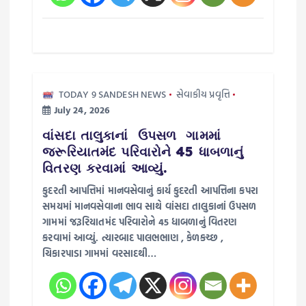
TODAY 9 SANDESH NEWS
સેવાકીય પ્રવૃત્તિ
July 24, 2026
વાંસદા તાલુકાનાં ઉપસળ ગામમાં
જરૂરિયાતમંદ પરિવારોને 45 ધાબળાનું
વિતરણ કરવામાં આવ્યું.
કુદરતી આપત્તિમાં માનવસેવાનું કાર્ય કુદરતી આપત્તિના કપરા
સમયમાં માનવસેવાના ભાવ સાથે વાંસદા તાલુકાનાં ઉપસળ
ગામમાં જરૂરિયાતમંદ પરિવારોને 45 ધાબળાનું વિતરણ
કરવામાં આવ્યું. ત્યારબાદ પાલભભાણ , કેળકચ્છ ,
ચિકારપાડા ગામમાં વરસાદથી…