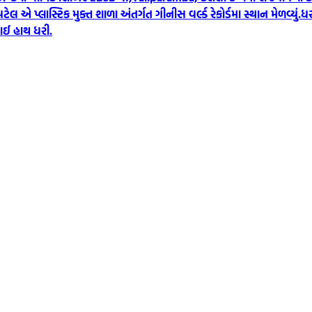
એ પ્લાસ્ટિક મુક્ત શાળા અંતર્ગત ગીનીસ વર્લ્ડ રેકોર્ડમા સ્થાન મેળવ્યું.
ધર
ાઈ હાથ ધરી.