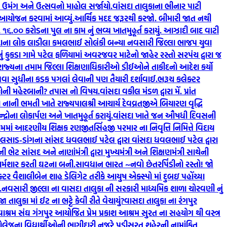
ં ઉમંગ અને ઉત્સવનો માહોલ સર્જાયો.
વાંસદા તાલુકાના ભીનાર પાટી
ં આયોજન કરવામાં આવ્યું.
આર્થિક મદદ જરૂરથી કરજો. બીમારી જાત નથી
રૂ. ૧૬.૦૦ કરોડના પુલ ના કામ નું ભવ્ય ખાતમુહૂર્ત કરાયું. આઝાદી બાદ વાટી
દાના લોક લાડીલા કમલભાઈ સોલંકી બન્યા નવસારી જિલ્લા ભાજપ યુવા
ું કુકડા ગામે પટેલ ફળિયામાં અવરજવર માટેનો જાહેર રસ્તો સરપંચ દ્વારા જ
રાજ્યના તમામ જિલ્લા શિક્ષણાધિકારીઓ ડીઈઓને તાકીદનો આદેશ કર્યો
કાપવા સુધીના કડક પગલાં લેવાની પણ તૈયારી દર્શાવાઈ.
ભરૂચ કલેક્ટર
ર કોની મહેરબાની? તપાસ નો વિષય.
વાંસદા વકીલ મંડળ દ્વારા મેં. પ્રાંત
ા નાની ભમતી ખાતે રાજ્યપાલશ્રી આચાર્ય દેવવ્રતજીએ બિયારણ વૃદ્ધિ
્રોના લોકાર્પણ અને ખાતમુહૂર્ત કરાયું.
વાંસદા ખાતે જન ઔષધી દિવસની
ામમાં આદરણીય શિક્ષક રણજીતસિંહજી પરમાર ના નિવૃત્તિ નિમિત્તે વિદાય
લસાડ-ડાંગના સાંસદ ધવલભાઈ પટેલ દ્વારા વાંસદા ધવલભાઈ પટેલ દ્વારા
ભેટ સાંસદ અને નાણાંમંત્રી દ્વારા મુખ્યમંત્રી અને શિક્ષણમંત્રી સાથેની
 શર્મશાર કરતી ઘટના બની.
સાવધાન ભારત ~નવો છેતરપિંડીનો રસ્તો! જો
ર વૈશાલીબેન શાહ ડેલિગેટ તરીકે આયુષ એક્સ્પો માં દુબઇ પહોંચ્યા
.
નવસારી જીલ્લા ના વાસદા તાલુકા ની સરકારી માધ્યમિક શાળા ચોરવણી નું
લુકા માં ઈટ ના ભટ્ટે કેવી રીતે વેચાયું?
વાસદા તાલુકા ના રંગપુર
ાશ્રમ સંઘ ગંગપુર આયોજિત પ્રેમ પ્રકાશ આશ્રમ સુરત ના સહયોગ થી વસ્ત્ર
લેજના વિદ્યાર્થીઓની ભાગીદારી નજરે પડી
સુરત શહેરની નામાંકિત