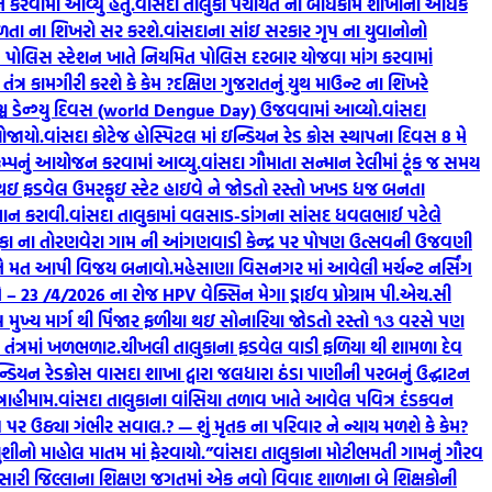
કરવામાં આવ્યું હતું.
વાંસદા તાલુકા પંચાયત ના બાંધકામ શાખાના અધિક
ફળતા ના શિખરો સર કરશે.
વાંસદાના સાંઇ સરકાર ગૃપ ના યુવાનોનો
ામ પોલિસ સ્ટેશન ખાતે નિયમિત પોલિસ દરબાર યોજવા માંગ કરવામાં
ત્ર કામગીરી કરશે કે કેમ ?
દક્ષિણ ગુજરાતનું યુથ માઉન્ટ ના શિખરે
 વિશ્વ ડેન્ગ્યુ દિવસ (world Dengue Day) ઉજવવામાં આવ્યો.
વાંસદા
ોજાયો.
વાંસદા કોટેજ હોસ્પિટલ માં ઇન્ડિયન રેડ ક્રોસ સ્થાપના દિવસ 8 મે
ેમ્પનું આયોજન કરવામાં આવ્યુ.
વાંસદા ગૌમાતા સન્માન રેલીમાં ટૂંક જ સમય
ા થઇ ફડવેલ ઉમરકૂઇ સ્ટેટ હાઇવે ને જોડતો રસ્તો ખખડ ધજ બનતા
્થાન કરાવી.
વાંસદા તાલુકામાં વલસાડ-ડાંગના સાંસદ ધવલભાઈ પટેલે
ુકા ના તોરણવેરા ગામ ની આંગણવાડી કેન્દ્ર પર પોષણ ઉત્સવની ઉજવણી
 ને મત આપી વિજય બનાવો.
મહેસાણા વિસનગર માં આવેલી મર્ચન્ટ નર્સિંગ
– 23 /4/2026 ના રોજ HPV વેક્સિન મેગા ડ્રાઈવ પ્રોગ્રામ પી.એચ.સી
મુખ્ય માર્ગ થી પિંજાર ફળીયા થઇ સોનારિયા જોડતો રસ્તો ૧૩ વરસે પણ
તંત્રમાં ખળભળાટ.
ચીખલી તાલુકાના ફડવેલ વાડી ફળિયા થી શામળા દેવ
યન રેડક્રોસ વાસદા શાખા દ્વારા જલધારા ઠંડા પાણીની પરબનું ઉદ્ઘાટન
રાહીમામ.
વાંસદા તાલુકાના વાંસિયા તળાવ ખાતે આવેલ પવિત્ર દંડકવન
પર ઉઠ્યા ગંભીર સવાલ.? — શું મૃતક ના પરિવાર ને ન્યાય મળશે કે કેમ?
શીનો માહોલ માતમ માં ફેરવાયો.”
વાંસદા તાલુકાના મોટીભમતી ગામનું ગૌરવ
ારી જિલ્લાના શિક્ષણ જગતમાં એક નવો વિવાદ શાળાના બે શિક્ષકોની