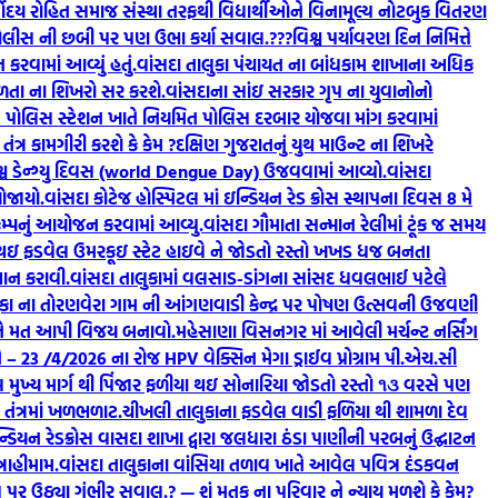
્વોદય રોહિત સમાજ સંસ્થા તરફથી વિદ્યાર્થીઓને વિનામૂલ્ય નોટબુક વિતરણ
 પોલીસ ની છબી પર પણ ઉભા કર્યા સવાલ.???
વિશ્વ પર્યાવરણ દિન નિમિત્તે
કરવામાં આવ્યું હતું.
વાંસદા તાલુકા પંચાયત ના બાંધકામ શાખાના અધિક
ફળતા ના શિખરો સર કરશે.
વાંસદાના સાંઇ સરકાર ગૃપ ના યુવાનોનો
ામ પોલિસ સ્ટેશન ખાતે નિયમિત પોલિસ દરબાર યોજવા માંગ કરવામાં
ત્ર કામગીરી કરશે કે કેમ ?
દક્ષિણ ગુજરાતનું યુથ માઉન્ટ ના શિખરે
 વિશ્વ ડેન્ગ્યુ દિવસ (world Dengue Day) ઉજવવામાં આવ્યો.
વાંસદા
ોજાયો.
વાંસદા કોટેજ હોસ્પિટલ માં ઇન્ડિયન રેડ ક્રોસ સ્થાપના દિવસ 8 મે
ેમ્પનું આયોજન કરવામાં આવ્યુ.
વાંસદા ગૌમાતા સન્માન રેલીમાં ટૂંક જ સમય
ા થઇ ફડવેલ ઉમરકૂઇ સ્ટેટ હાઇવે ને જોડતો રસ્તો ખખડ ધજ બનતા
્થાન કરાવી.
વાંસદા તાલુકામાં વલસાડ-ડાંગના સાંસદ ધવલભાઈ પટેલે
ુકા ના તોરણવેરા ગામ ની આંગણવાડી કેન્દ્ર પર પોષણ ઉત્સવની ઉજવણી
 ને મત આપી વિજય બનાવો.
મહેસાણા વિસનગર માં આવેલી મર્ચન્ટ નર્સિંગ
– 23 /4/2026 ના રોજ HPV વેક્સિન મેગા ડ્રાઈવ પ્રોગ્રામ પી.એચ.સી
મુખ્ય માર્ગ થી પિંજાર ફળીયા થઇ સોનારિયા જોડતો રસ્તો ૧૩ વરસે પણ
તંત્રમાં ખળભળાટ.
ચીખલી તાલુકાના ફડવેલ વાડી ફળિયા થી શામળા દેવ
યન રેડક્રોસ વાસદા શાખા દ્વારા જલધારા ઠંડા પાણીની પરબનું ઉદ્ઘાટન
રાહીમામ.
વાંસદા તાલુકાના વાંસિયા તળાવ ખાતે આવેલ પવિત્ર દંડકવન
પર ઉઠ્યા ગંભીર સવાલ.? — શું મૃતક ના પરિવાર ને ન્યાય મળશે કે કેમ?