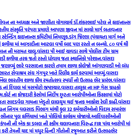
ોવન ના અધ્યક્ષ અને જાણીતા યોગાચાર્ય ડૉ.શંકરભાઈ પટેલ ને ફાઇનાન્સ
ય સંસ્કૃતિ પરંપરા પ્રમાણે આપણા જીવન માં સાચો માર્ગ બતાવનાર
્ટેન્ડિંગ ફાઇનાન્સ કમિટીમાં નિમણૂક.
ડાંગ જિલ્લા (પંચાયત) માર્ગ અને
 ફળીયા માં આઝાદીના આટલા વર્ષો બાદ પણ રસ્તો ન બન્યો. ૮૦‌ વર્ષ થી
સાન ની મરામત ચાલુ.
વાંસદા પી આઈ ચાવડા સાથે પોલીસ ટીમ ગ્રામ
ડી ફળીયા તરફ જતો રસ્તો ધોવાય જતા સ્થાનિકો પરેશાન.
વાંસદા
માં જણાવ્યું ભારે વરસાદના કારણે તમામ શાળા કોલેજો આંગણવાડી ઓ બંધ
ભારત સેવાશ્રમ સંઘ ગંગપુર ખાતે રિલીફ કાર્ય કરવામાં આવ્યું.
વાસદા
ખિલ ભારતીય શાળા કીય રમતોત્સવ સ્પધૉ નો ઉત્સાહ ભેર પ્રારંભ.
વાંસદા
 નાં દિવાલ માં મસમોટો ભ્રષ્ટાચાર.
વાસદા તાલુકા ના HP ગેસ ગ્રાહકો
ામ.
કોર્ટ ના ફોજદારી કેસોમાં નિર્દોષ છૂટતા આરોપીઓના કિસ્સામાં મોટો
ી જતા સાદડવેલ ગામના ખેડૂતો લાલઘુમ થઈ જનક આક્રોશ રેલી કાઢી.
વાંસદા
િવહન નિગમ વલસાડ વિભાગ માંથી કુલ 32 કર્મચારીઓનો વિદાય સમારંભ
 ભીનાર પુલ ફળિયામાં ખાતે પોલિયો કાર્યકમ યોજાયો.
આદિવાસીઓની
કંપની ની એક કા ડબલ ની સ્કીમ ચલાવનારા વિરુદ્ધ FIR પાંચ આરોપી માં
અર્પણ કરી તેમની યાદ માં મધુર હિન્દી ગીતોની રજૂઆત કરીને ઉત્સાહભેર