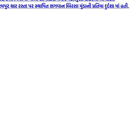
મપુર ચાર રસ્તા પર સ્થાપિત ભગવાન બિરસા મુંડાની પ્રતિમા દુર્દશા માં હતી,