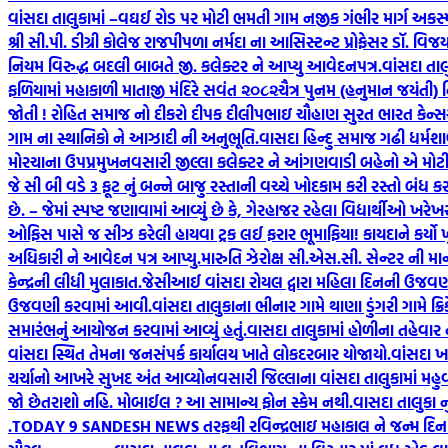
વાંસદા તાલુકામાં –વઘઈ રોડ પર મોટી ભમતી ગામ નજીક ગંભીર માર્ગ અકસ્
શ્રી સી.પી. ડીગ્રી કોલેજ રાજપીપળા નર્મદા ના આસિસ્ટન્ટ પ્રોફેસર ડૉ. વિ
નિયમ વિરુદ્ધ બદલી બાબતે જી. કલેક્ટર ને આપ્યુ આવેદનપત્ર.
વાંસદા તા
ફળિયામાં મહાકાળી માતાજી મંદિરે સવંત ‌‌૨૦૮૨ચૈત્ર‌ પુનમ (હનુમાન જયંતી)
જોતી ! રોહિત સમાજ નો દીકરો દીપક દીલીપભાઇ ચૌહાણ સુરત ભારત કેન્સર હ
ગામ ના સ્થાનિકો ને આઝાદી ની અનુભૂતિ.
વાસદા હિન્દુ સમાજ ગઢી ધર્મશા
મોરચાના ઉપપ્રમુખ
નવસારી જીલ્લા કલેક્ટર ને આંગણવાડી બહેનો એ મોટી સ
જે સી બી વડે 3 ફૂટ નું બન્ને બાજુ રસ્તાની વચ્ચે ખોદકામ કરી રસ્તો બંધ ક
છે. – જેમાં સ્પષ્ટ જણાવામાં આવ્યું છે કે, ગેરહાજર રહેલા વિદ્યાર્થીઓ 
ઓફિસ પાસે જ સીઝ કરેલી હાયવા ટ્રક લઈ ફરાર ભૂમાફિયા! કાયદાને કર્યો 
અધિકારી ને આવેદન પત્ર આપ્યુ.મારુતિ ઝેરોક્ષ સી.એસ.સી. સેન્ટર ની માન
કેન્દ્રની લીધી મુલાકાત.
જેસીઆઈ વાંસદા રોયલ દ્વારા મહિલા દિનની ઉજવણ
ઉજવણી કરવામાં આવી.
વાંસદા તાલુકાના ભીનાર ગામે થાણા ડુંગરી ગામે ક્રિક
સમારંભનું આયોજન કરવામાં આવ્યું હતું.
વાસદા તાલુકામાં હોળીના તહેવાર
વાંસદા સ્થિત તેમના જનસંપર્ક કાર્યાલય ખાતે લોકદરબાર યોજાયો.
વાંસદા ખા
ચર્ચાનો આખરે સુખદ અંત આવ્યો
નવસારી જિલ્લાના વાંસદા તાલુકામાં મહુવ
જો છેતરાશો નહિ. મોબાઈલ ? આ સામાન્ય ફોન સ્કેમ નથી.
વાસદા તાલુકા ન
.
TODAY 9 SANDESH NEWS તરફથી રવિન્દ્રભાઇ મહાકાલ ને જન્મ દિન ની શ