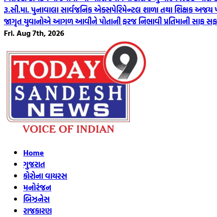
રૂ.સી.મા. પુનાવાલા સાર્વજનિક એક્સપેરિમેન્ટલ શાળા તથા શિક્ષક અજય પટેલ 
જાગૃત યુવાનોએ આગળ આવીને પોતાની ફરજ નિભાવી પ્રતિમાની સાફ સફ
Fri. Aug 7th, 2026
Home
ગુજરાત
કોરોના વાયરસ
મનોરંજન
બિઝનેસ
રાજકારણ