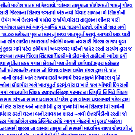
શીનો માહોલ માતમ માં ફેરવાયો.”
વાંસદા તાલુકાના મોટીભમતી ગામનું ગૌરવ
ારી જિલ્લાના શિક્ષણ જગતમાં એક નવો વિવાદ શાળાના બે શિક્ષકોની
ં ઉમંગ અને ઉત્સવનો માહોલ સર્જાયો.
વાંસદા તાલુકાના ભીનાર પાટી
ં આયોજન કરવામાં આવ્યું.
આર્થિક મદદ જરૂરથી કરજો. બીમારી જાત નથી
રૂ. ૧૬.૦૦ કરોડના પુલ ના કામ નું ભવ્ય ખાતમુહૂર્ત કરાયું. આઝાદી બાદ વાટી
દાના લોક લાડીલા કમલભાઈ સોલંકી બન્યા નવસારી જિલ્લા ભાજપ યુવા
ું કુકડા ગામે પટેલ ફળિયામાં અવરજવર માટેનો જાહેર રસ્તો સરપંચ દ્વારા જ
રાજ્યના તમામ જિલ્લા શિક્ષણાધિકારીઓ ડીઈઓને તાકીદનો આદેશ કર્યો
કાપવા સુધીના કડક પગલાં લેવાની પણ તૈયારી દર્શાવાઈ.
ભરૂચ કલેક્ટર
ર કોની મહેરબાની? તપાસ નો વિષય.
વાંસદા વકીલ મંડળ દ્વારા મેં. પ્રાંત
ા નાની ભમતી ખાતે રાજ્યપાલશ્રી આચાર્ય દેવવ્રતજીએ બિયારણ વૃદ્ધિ
્રોના લોકાર્પણ અને ખાતમુહૂર્ત કરાયું.
વાંસદા ખાતે જન ઔષધી દિવસની
ામમાં આદરણીય શિક્ષક રણજીતસિંહજી પરમાર ના નિવૃત્તિ નિમિત્તે વિદાય
લસાડ-ડાંગના સાંસદ ધવલભાઈ પટેલ દ્વારા વાંસદા ધવલભાઈ પટેલ દ્વારા
ભેટ સાંસદ અને નાણાંમંત્રી દ્વારા મુખ્યમંત્રી અને શિક્ષણમંત્રી સાથેની
 શર્મશાર કરતી ઘટના બની.
સાવધાન ભારત ~નવો છેતરપિંડીનો રસ્તો! જો
ર વૈશાલીબેન શાહ ડેલિગેટ તરીકે આયુષ એક્સ્પો માં દુબઇ પહોંચ્યા
.
નવસારી જીલ્લા ના વાસદા તાલુકા ની સરકારી માધ્યમિક શાળા ચોરવણી નું