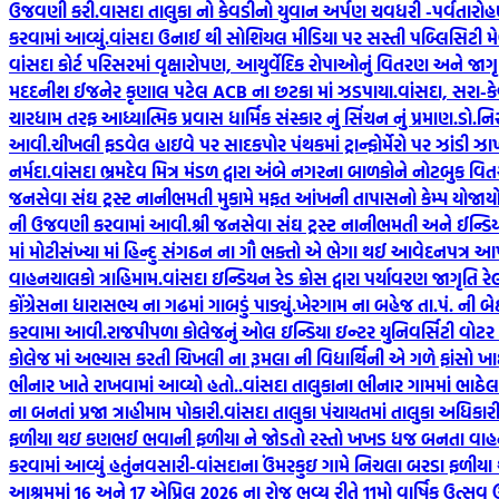
ઉજવણી કરી.
વાસદા તાલુકા નો કેવડીનો યુવાન અર્પણ ચવધરી -પર્વતારોહણ મ
કરવામાં આવ્યું.
વાંસદા ઉનાઈ થી સોશિયલ મીડિયા પર સસ્તી પબ્લિસિટી મે
વાંસદા કોર્ટ પરિસરમાં વૃક્ષારોપણ, આયુર્વેદિક રોપાઓનું વિતરણ અને જાગૃત
મદદનીશ ઈજનેર કૃણાલ પટેલ ACB ના છટકા માં ઝડપાયા.
વાંસદા, સરા-ક
ચારધામ તરફ આધ્યાત્મિક પ્રવાસ ધાર્મિક સંસ્કાર નું સિંચન નું પ્રમાણ.
ડો.નિ
આવી.
ચીખલી ફડવેલ હાઇવે પર સાદકપોર પંથકમાં ટ્રાન્ફોર્મેરો પર ઝાંડી ઝ
નર્મદા.
વાંસદા ભ્રમદેવ મિત્ર મંડળ દ્વારા અંબે નગરના બાળકોને નોટબુક વિત
જનસેવા સંઘ ટ્રસ્ટ નાનીભમતી મુકામે મફત આંખની તાપાસનો કેમ્પ યોજાયો
ની ઉજવણી કરવામાં આવી.
શ્રી જનસેવા સંઘ ટ્રસ્ટ નાનીભમતી અને ઈન્ડ
માં મોટીસંખ્યા માં હિન્દુ સંગઠન ના ગૌ ભક્તો એ ભેગા થઈ આવેદનપત્ર આપ્ય
વાહનચાલકો ત્રાહિમામ.
વાંસદા ઇન્ડિયન રેડ ક્રોસ દ્વારા પર્યાવરણ જાગૃતિ ર
કોંગ્રેસના ધારાસભ્ય ના ગઢમાં ગાબડું પાડ્યું.
ખેરગામ ના બહેજ તા.પં. ની બેઠક
કરવામા આવી.
રાજપીપળા કોલેજનું ઓલ ઇન્ડિયા ઇન્ટર યુનિવર્સિટી વોટર
કોલેજ માં અભ્યાસ કરતી ચિખલી ના રૂમલા ની વિદ્યાર્થિની એ ગળે ફાંસો ખાઈ
ભીનાર ખાતે રાખવામાં આવ્યો હતો..
વાંસદા તાલુકાના ભીનાર ગામમાં ભા
ના બનતાં પ્રજા ત્રાહીમામ પોકારી.
વાંસદા તાલુકા પંચાયતમાં તાલુકા અધિક
ફળીયા થઇ કણભઈ ભવાની ફળીયા ને જોડતો રસ્તો ખખડ ધજ બનતા વાહનચા
કરવામાં આવ્યું હતું
નવસારી-વાંસદાના ઉંમરકુઇ ગામે નિચલા બરડા ફળીયા 
આશ્રમમાં 16 અને 17 એપ્રિલ 2026 ના રોજ ભવ્ય રીતે 11મો વાર્ષિક ઉત્સ