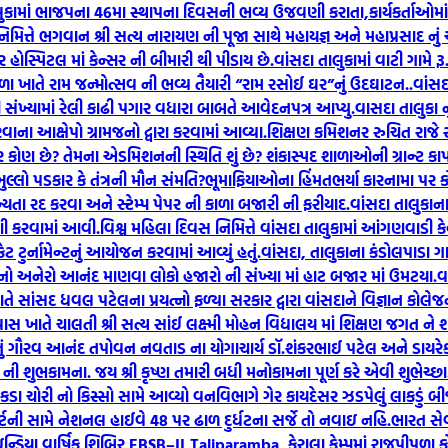
લુકામાં ભાજપના 46મા સ્થાપના દિવસની ભવ્ય ઉજવણી કરાતા,કાર્યકર્તાઓમા
 નિમિત્તે ભગવાન શ્રી સત્ય નારાયણ ની પૂજા સાથે મહાયજ્ઞ અને મહાપ્રસાદ નુ
ોસ્પિટલ માં કેન્સર ની બીમારી થી પીડાય છે.
વાંસદા તાલુકામાં વાટી ગામે 
ળા ખાતે રામ જન્મોત્સવ ની ભવ્ય તૈયારી “રામ રસોઈ ઘર”નું ઉદઘાટન..
વાંસ
ંખ્યામાં રેલી કાઢી પગાર વધારા બાબતે આવેદનપત્ર આપ્યુ.
વાસદા તાલુકા ન
રવાના આક્ષેપો ગ્રામજનો દ્વારા કરવામાં આવ્યા.
શિક્ષણ કમિશનર રુચિત રાજે 
ખરેખર કોણ છે? તેમના એડમિશનની સ્થિતિ શું છે? શંકાસ્પદ શાળાઓની ગ્રાન્ટ 
ખુલ્લો પડકાર કે તંત્રની મૌન સંમતિ?ભૂમાફિયાઓના હિંમતભર્યા કારનામા પ
્યતા રદ કરવા અને સ્ટેમ્પ પેપર ની કાળા બજારી ની ફરીયાદ.
વાંસદા તાલુકાન
ી કરવામાં આવી.
વિશ્વ મહિલા દિવસ નિમિત્તે વાંસદા તાલુકામાં આંગણવાડી કેન્દ
ેટ ટુર્નામેન્ટનું આયોજન કરવામાં આવ્યું હતું.
વાંસદા, તાલુકાના કંડોલપાડા ગ
 નો અનેરો આનંદ માણવા લોકો હજારો ની સંખ્યા માં હાટ બજાર માં ઉમટયા.
વ
તે સાંસદ ધવલ પટેલના પ્રયત્નો ફળ્યા સરકાર દ્વારા વાંસદાને વિજ્ઞાન કોલેજની 
ાસ ખાતે ચાલતી શ્રી સત્ય સાંઈ લક્ષ્મી મોહન વિદ્યાલય માં શિક્ષણ જગત ને
ું ગૌરવ આનંદ તપોવન નવતાડ ના યોગાચાર્ય ડૉ.શંકરભાઈ પટેલ અને ડાયરેક્ટ
ુભકામના. જય શ્રી કૃષ્ણ તમારી બધી મનોકામના પૂર્ણ કરે એવી શુભેચ્છા
ચોરી નો કિસ્સો સામે આવ્યો વનવિભાગે ગેર કાયદેસર ઝડપેલું લાકડું બીજા તા
ટની સામે નેશનલ હાઈવે 48 પર ઢાળ દુર્ધટના સર્જે તો નવાઇ નહિ.
ભારત સેવ
િયા વાર્ષિક શિબિર EBSB–II,Taliparamba, કેરાલા કેમ્પમાં રાજપીપળા કો