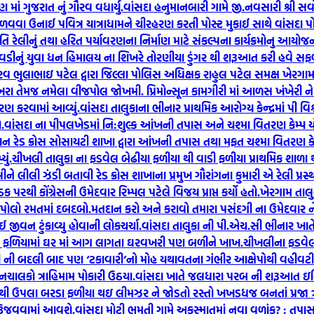
ાં ગુજરાત નું ગૌરવ વધાર્યુ.
વાંસદા હનુમાનબારી ગામે જી.નવસારી શ્રી સર
ળવવા ઉનાઈ પવિત્ર યાત્રાધામને ચીરહરણ કરતી પોસ્ટ મુકાઈ સાથે વાંસદા
િ રેલીનું તથા હરિત પર્યાવરણના નિર્માણ માટે સંકલ્પના કાર્યક્રમોનુ આયોજન 
ેવડીનું યુવા ધન હિમાલય ના શિખરે તોરણીયા ડુંગર થી શરૂઆત કરી હવે સ
રવ ભુલાભાઇ પટેલ દ્વારા જિલ્લા પોલિસ અધિક્ષક રાહુલ પટેલ સમક્ષ ખેરગ
ાખરા તેમજ નમેલા વીજપોલ જોખમી. પ્રિમોન્સૂન કામગીરી માં આળસ ખંખેરી ને તં
રણ કરવામાં આવ્યું.
વાંસદા તાલુકાના ભીનાર પ્રાથમિક આરોગ્ય કેન્દ્રમાં પી
.
વાંસદા ના પીપલખેડમાં નિ:શુલ્ક આંખની તપાસ અને ચશ્મા વિતરણ કેમ્પ ય
િયન રેડ ક્રોસ સોસાયટી શાખા દ્વારા આંખની તપાસ તથા મફત ચશ્મા વિતરણ ક
ું.
ચીખલી તાલુકા ના ફડવેલ બેઢીયા ફળીયા થી વાડી ફળીયા પ્રાથમિક શાળ
ેલીને લીલી ઝંડી બતાવી રેડ ક્રોસ શાખાના પ્રમુખ ગૌરાંગના કુમારી એ રેલી પ્રસ
 પરથી કોંગ્રેસની ઉમેદવાર રિમ્પલ પટેલે વિજય પ્રાપ્ત કર્યો હતો.
ખેરગામ તાલ
 પોલો રમતમાં દબદબો.
મતદાન કરો અને કરાવો તમારા પસંદગી ના ઉમેદવાર
 જીવન ટુંકાવ્યુ હોવાની લોકચર્ચા.
વાંસદા તાલુકા ની પી.એચ.સી ભીનાર ખાતે 
ઠેલ ફળિયામાં ઘર માં આગ લાગતા ઘરવખરી પણ બળીને ખાખ.
ચીખલીના ફડવેલ 
ારી ની બદલી બાદ પણ ‘ટકાવારી’નો મોહ યથાવતના ગંભીર આક્ષેપોથી વહીવટી 
લકો ત્રાહિમામ પોકારી ઉઠયા.
વાંસદા ખાતે જલધારા પરબ ની શરૂઆત ઇન્ડિ
થી ઉપલા બરડા ફળીયા થઇ લીમઝર ને જોડતો રસ્તો ખખડધજ બનતાં પ્રજા ત્
વ ઉજવવામાં આવશે.
વાંસદા મોટી ભમતી ગામે અકસ્માતમાં નવા વળાંક? : તપાસ 