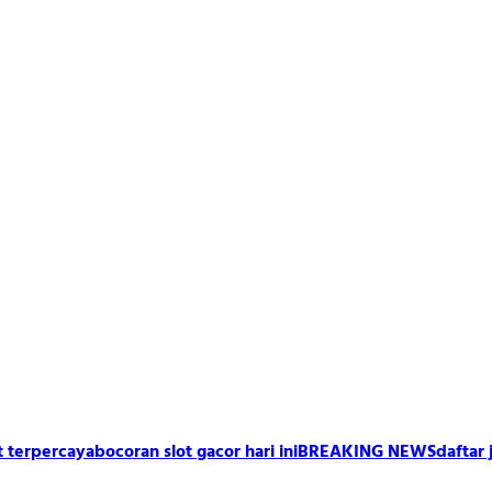
t terpercaya
bocoran slot gacor hari ini
BREAKING NEWS
daftar 