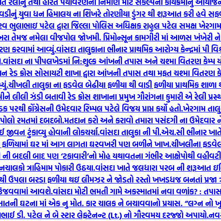
િ રેલીનું તથા હરિત પર્યાવરણના નિર્માણ માટે સંકલ્પના કાર્યક્રમોનુ આયોજન 
ેવડીનું યુવા ધન હિમાલય ના શિખરે તોરણીયા ડુંગર થી શરૂઆત કરી હવે સ
રવ ભુલાભાઇ પટેલ દ્વારા જિલ્લા પોલિસ અધિક્ષક રાહુલ પટેલ સમક્ષ ખેરગ
ાખરા તેમજ નમેલા વીજપોલ જોખમી. પ્રિમોન્સૂન કામગીરી માં આળસ ખંખેરી ને તં
રણ કરવામાં આવ્યું.
વાંસદા તાલુકાના ભીનાર પ્રાથમિક આરોગ્ય કેન્દ્રમાં પી
.
વાંસદા ના પીપલખેડમાં નિ:શુલ્ક આંખની તપાસ અને ચશ્મા વિતરણ કેમ્પ ય
િયન રેડ ક્રોસ સોસાયટી શાખા દ્વારા આંખની તપાસ તથા મફત ચશ્મા વિતરણ ક
ું.
ચીખલી તાલુકા ના ફડવેલ બેઢીયા ફળીયા થી વાડી ફળીયા પ્રાથમિક શાળ
ેલીને લીલી ઝંડી બતાવી રેડ ક્રોસ શાખાના પ્રમુખ ગૌરાંગના કુમારી એ રેલી પ્રસ
 પરથી કોંગ્રેસની ઉમેદવાર રિમ્પલ પટેલે વિજય પ્રાપ્ત કર્યો હતો.
ખેરગામ તાલ
 પોલો રમતમાં દબદબો.
મતદાન કરો અને કરાવો તમારા પસંદગી ના ઉમેદવાર
 જીવન ટુંકાવ્યુ હોવાની લોકચર્ચા.
વાંસદા તાલુકા ની પી.એચ.સી ભીનાર ખાતે 
ઠેલ ફળિયામાં ઘર માં આગ લાગતા ઘરવખરી પણ બળીને ખાખ.
ચીખલીના ફડવેલ 
ારી ની બદલી બાદ પણ ‘ટકાવારી’નો મોહ યથાવતના ગંભીર આક્ષેપોથી વહીવટી 
લકો ત્રાહિમામ પોકારી ઉઠયા.
વાંસદા ખાતે જલધારા પરબ ની શરૂઆત ઇન્ડિ
થી ઉપલા બરડા ફળીયા થઇ લીમઝર ને જોડતો રસ્તો ખખડધજ બનતાં પ્રજા ત્
વ ઉજવવામાં આવશે.
વાંસદા મોટી ભમતી ગામે અકસ્માતમાં નવા વળાંક? : તપાસ 
માતની ઘટના માં એક નુ મોત. કાર ચાલક ને બચાવવાનો પ્રયાસ. “લગ્ન નો ખુ
જયભાઈ ડી. પટેલ ને બે સ્ટાર લેફ્ટેનન્ટ (Lt.) નો ગૌરવમય દરજ્જો અપાયો.
નવસ