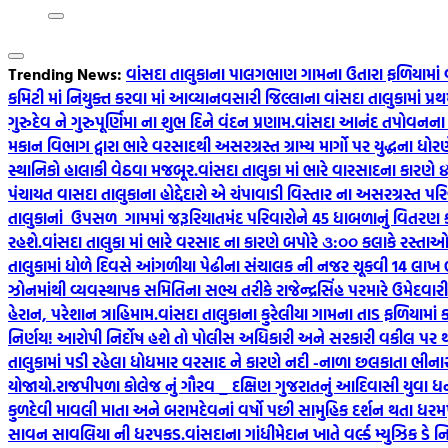
Trending News:
વાંસદા તાલુકાના પાલગભાણ ગામના ઉતારા ફળિયામાં 
કમિટી માં નિયુક્ત કરવા માં આવ્યા
નવસારી જિલ્લાના વાંસદા તાલુકામાં પ્
ગુરુદેવ ને ગુરુપૂર્ણિમા ના શુભ દિને વંદન પ્રણામ.
વાંસદા આનંદ તપોવનના સ્
મકાન વિભાગ દ્વારા ભારે વરસાદથી અસરગ્રસ્ત ગ્રામ્ય માર્ગો પર યુદ્ધના ધ
સ્થાનિકો હાલાકી વેઠવા મજબૂર.
વાંસદા તાલુકા માં ભારે વારસાદના કારણ
પંચાયત વાસદા તાલુકાના હોદ્દેદારો એ ચંપાવાડી વિસ્તાર ના અસરગ્રસ્ત પરિ
તાલુકાનાં ઉપસળ ગામમાં જરૂરિયાતમંદ પરિવારોને 45 ધાબળાનું વિતરણ કર
રહશે.
વાંસદા તાલુકા માં ભારે વરસાદ ના કારણે બપોરે ૩:૦૦ કલાકે રસ્તાઓ 
તાલુકામાં ધોળે દિવસે આંગળીયા પેઢીના સંચાલક ની નજર ચૂકવી 14 લાખ
ઝોનમાંથી વ્યવસ્થાપક સમિતિના સભ્ય તરીકે રાજેન્દ્રસિંહ પરમારે ઉમેદવારીપત્
હેરાન, પરેશાન ત્રાહિમામ.
વાંસદા તાલુકાના કુરેલીયા ગામના તાડ ફળિયામાં ક
નિર્ણય! આરોપી નિર્દોષ હશે તો પોલીસ અધિકારી અને સરકારી વકીલ પર
તાલુકામાં પડી રહેલા ધોધમાર વરસાદ ને કારણે નદી -નાળા છલકાતા ભીનાર
યોજાયો.
રાજપીપળા કોલેજ નું ગૌરવ _ દક્ષિણ ગુજરાતનું આદિવાસી યુવા ધન ત
કુળદેવી માવલી માતા અને બરામદેવનાં વર્ષો પછી સામુહિક દર્શન થતા ધરમપુર
સાવન સાવલિયા ની ધરપકડ.
વાંસદાના ગાંધીમેદાન ખાતે વર્લ્ડ મ્યુઝિક ડે