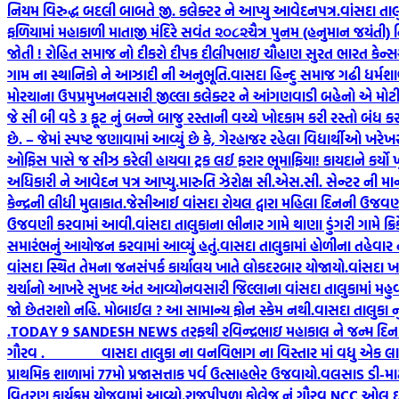
નિયમ વિરુદ્ધ બદલી બાબતે જી. કલેક્ટર ને આપ્યુ આવેદનપત્ર.
વાંસદા તા
ફળિયામાં મહાકાળી માતાજી મંદિરે સવંત ‌‌૨૦૮૨ચૈત્ર‌ પુનમ (હનુમાન જયંતી)
જોતી ! રોહિત સમાજ નો દીકરો દીપક દીલીપભાઇ ચૌહાણ સુરત ભારત કેન્સર હ
ગામ ના સ્થાનિકો ને આઝાદી ની અનુભૂતિ.
વાસદા હિન્દુ સમાજ ગઢી ધર્મશા
મોરચાના ઉપપ્રમુખ
નવસારી જીલ્લા કલેક્ટર ને આંગણવાડી બહેનો એ મોટી સ
જે સી બી વડે 3 ફૂટ નું બન્ને બાજુ રસ્તાની વચ્ચે ખોદકામ કરી રસ્તો બંધ ક
છે. – જેમાં સ્પષ્ટ જણાવામાં આવ્યું છે કે, ગેરહાજર રહેલા વિદ્યાર્થીઓ 
ઓફિસ પાસે જ સીઝ કરેલી હાયવા ટ્રક લઈ ફરાર ભૂમાફિયા! કાયદાને કર્યો 
અધિકારી ને આવેદન પત્ર આપ્યુ.મારુતિ ઝેરોક્ષ સી.એસ.સી. સેન્ટર ની માન
કેન્દ્રની લીધી મુલાકાત.
જેસીઆઈ વાંસદા રોયલ દ્વારા મહિલા દિનની ઉજવણ
ઉજવણી કરવામાં આવી.
વાંસદા તાલુકાના ભીનાર ગામે થાણા ડુંગરી ગામે ક્રિક
સમારંભનું આયોજન કરવામાં આવ્યું હતું.
વાસદા તાલુકામાં હોળીના તહેવાર
વાંસદા સ્થિત તેમના જનસંપર્ક કાર્યાલય ખાતે લોકદરબાર યોજાયો.
વાંસદા ખા
ચર્ચાનો આખરે સુખદ અંત આવ્યો
નવસારી જિલ્લાના વાંસદા તાલુકામાં મહુવ
જો છેતરાશો નહિ. મોબાઈલ ? આ સામાન્ય ફોન સ્કેમ નથી.
વાસદા તાલુકા ન
.
TODAY 9 SANDESH NEWS તરફથી રવિન્દ્રભાઇ મહાકાલ ને જન્મ દિન ની શ
ગૌરવ .
વાસદા તાલુકા ના વનવિભાગ ના વિસ્તાર માં વધુ એક લાકડા 
પ્રાથમિક શાળામાં 77મો પ્રજાસત્તાક પર્વ ઉત્સાહભેર ઉજવાયો.
વલસાડ ડી-માર્
વિતરણ કાર્યક્રમ યોજવામાં આવ્યો.
રાજપીપળા કોલેજ નું ગૌરવ NCC ઓલ ઇન્ડ