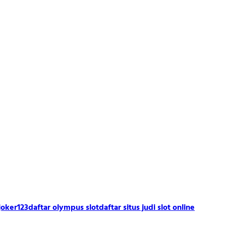
joker123
daftar olympus slot
daftar situs judi slot online