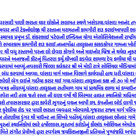
વરસાદી પાણી ભરાતા ચાર લોકોને સલામત સ્થળે ખસેડાયા.
વાંસદા આનંદ તપ
રથમવાર નવી ટેક્નોલોજી થી રસ્તાના મરામતની કામગીરી શરૂ કરાઈ
આપણી ભારતી
થાપક પ્રમુખ ડૉ. શંકરભાઈ પટેલની ઇન્ડિયન યોગા એસોસિયેશનની રાષ્ટ્રીય સ
ોરણે સમારકામ કામગીરી શરૂ કરાઈ.
નાનાપોંઢા તાલુકાના કાકડકોપર ગામના ખોરી
ે ૪૯ થી વધુ રસ્તાઓ પરના લો લેવલ કોઝવે અને માઇનોર બ્રિજ ને થયેલ નુક
વારને અનાજની કીટનું વિતરણ કર્યું.
ચીખલી ફડવેલ શામળા દેવ ફળીયા થી વા
વામાં આવ્યું.
નવસારી જિલ્લા કલેકટર શ્રી એ મોડી રાત્રે સોશિયલ મીડિયા
બંધ કરવામાં આવ્યા. વાંસદા માર્ગ મકાન વિભાગે કાર્યવાહી હાથ ધરી.
વાંસદા 
 ભરેલી બેગ લઈને ગઠીયા કરાર થઈ ગયા.
વાંસદા તાલુકાના કક્ષ ની ૭૦ મો અ
રક નોંધાવ્યું.
વાંસદા તાલુકાના સતીમાળ ગામ માં પ્રાથમિક શાળા માં કમ્પાઉન્ડ
ાવેરા નદી તરફ જતો રસ્તા ની ઘણા વર્ષો થી બિસ્માર હાલત સ્થાનિકો ત્રાહિમ
 થશે તપાસ
સરકાર દ્વારા કાવેરી સુગરનું વચન આપી IPL કંપનીના બોર્ડ લાગ
 કુરેલીયા રોડ પર પાણી ભરાતા વ્યવહાર ખોરવાયો.
ગુજરાત રાજ્ય માર્ગ પર
ોરણીયા ડુંગર થી માઉન્ટ ના શિખરે પહોંચ્યું.
વાંસદા તાલુકાના ભીનાર ગામે
નાં સ્થાનિકોમાં ભારે હર્ષોલ્લાસ.
સુરતમાં કરોડોનું કૌભાંડ ઓશિયન એમટેક 
 નિમિત્તે સંગીત પ્રેમીઓ દ્વારા સ્વર્ગસ્થ જયકિશનજીની પ્રતિમાને પુષ્પાંજલિ 