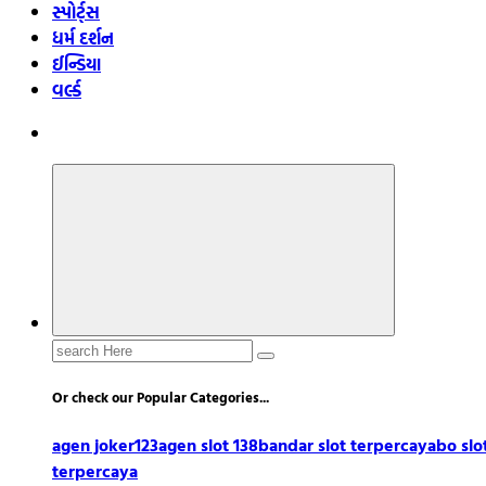
સ્પોર્ટ્સ
ધર્મ દર્શન
ઈન્ડિયા
વર્લ્ડ
Search
for:
Or check our Popular Categories...
agen joker123
agen slot 138
bandar slot terpercaya
bo slo
terpercaya