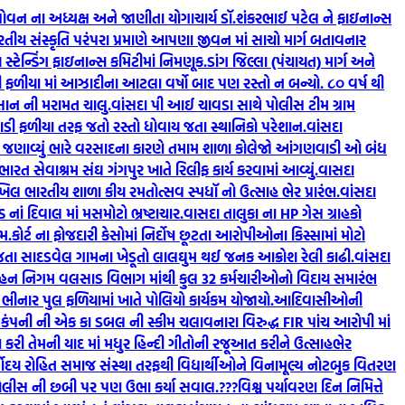
ોવન ના અધ્યક્ષ અને જાણીતા યોગાચાર્ય ડૉ.શંકરભાઈ પટેલ ને ફાઇનાન્સ
ય સંસ્કૃતિ પરંપરા પ્રમાણે આપણા જીવન માં સાચો માર્ગ બતાવનાર
્ટેન્ડિંગ ફાઇનાન્સ કમિટીમાં નિમણૂક.
ડાંગ જિલ્લા (પંચાયત) માર્ગ અને
 ફળીયા માં આઝાદીના આટલા વર્ષો બાદ પણ રસ્તો ન બન્યો. ૮૦‌ વર્ષ થી
સાન ની મરામત ચાલુ.
વાંસદા પી આઈ ચાવડા સાથે પોલીસ ટીમ ગ્રામ
ડી ફળીયા તરફ જતો રસ્તો ધોવાય જતા સ્થાનિકો પરેશાન.
વાંસદા
માં જણાવ્યું ભારે વરસાદના કારણે તમામ શાળા કોલેજો આંગણવાડી ઓ બંધ
ભારત સેવાશ્રમ સંઘ ગંગપુર ખાતે રિલીફ કાર્ય કરવામાં આવ્યું.
વાસદા
ખિલ ભારતીય શાળા કીય રમતોત્સવ સ્પધૉ નો ઉત્સાહ ભેર પ્રારંભ.
વાંસદા
 નાં દિવાલ માં મસમોટો ભ્રષ્ટાચાર.
વાસદા તાલુકા ના HP ગેસ ગ્રાહકો
ામ.
કોર્ટ ના ફોજદારી કેસોમાં નિર્દોષ છૂટતા આરોપીઓના કિસ્સામાં મોટો
ી જતા સાદડવેલ ગામના ખેડૂતો લાલઘુમ થઈ જનક આક્રોશ રેલી કાઢી.
વાંસદા
િવહન નિગમ વલસાડ વિભાગ માંથી કુલ 32 કર્મચારીઓનો વિદાય સમારંભ
 ભીનાર પુલ ફળિયામાં ખાતે પોલિયો કાર્યકમ યોજાયો.
આદિવાસીઓની
કંપની ની એક કા ડબલ ની સ્કીમ ચલાવનારા વિરુદ્ધ FIR પાંચ આરોપી માં
અર્પણ કરી તેમની યાદ માં મધુર હિન્દી ગીતોની રજૂઆત કરીને ઉત્સાહભેર
્વોદય રોહિત સમાજ સંસ્થા તરફથી વિદ્યાર્થીઓને વિનામૂલ્ય નોટબુક વિતરણ
 પોલીસ ની છબી પર પણ ઉભા કર્યા સવાલ.???
વિશ્વ પર્યાવરણ દિન નિમિત્તે