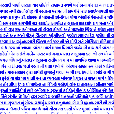
વરસાદી પાણી ભરાતા ચાર લોકોને સલામત સ્થળે ખસેડાયા.
વાંસદા આનંદ તપ
રથમવાર નવી ટેક્નોલોજી થી રસ્તાના મરામતની કામગીરી શરૂ કરાઈ
આપણી ભારતી
થાપક પ્રમુખ ડૉ. શંકરભાઈ પટેલની ઇન્ડિયન યોગા એસોસિયેશનની રાષ્ટ્રીય સ
ોરણે સમારકામ કામગીરી શરૂ કરાઈ.
નાનાપોંઢા તાલુકાના કાકડકોપર ગામના ખોરી
ે ૪૯ થી વધુ રસ્તાઓ પરના લો લેવલ કોઝવે અને માઇનોર બ્રિજ ને થયેલ નુક
વારને અનાજની કીટનું વિતરણ કર્યું.
ચીખલી ફડવેલ શામળા દેવ ફળીયા થી વા
વામાં આવ્યું.
નવસારી જિલ્લા કલેકટર શ્રી એ મોડી રાત્રે સોશિયલ મીડિયા
બંધ કરવામાં આવ્યા. વાંસદા માર્ગ મકાન વિભાગે કાર્યવાહી હાથ ધરી.
વાંસદા 
 ભરેલી બેગ લઈને ગઠીયા કરાર થઈ ગયા.
વાંસદા તાલુકાના કક્ષ ની ૭૦ મો અ
રક નોંધાવ્યું.
વાંસદા તાલુકાના સતીમાળ ગામ માં પ્રાથમિક શાળા માં કમ્પાઉન્ડ
ાવેરા નદી તરફ જતો રસ્તા ની ઘણા વર્ષો થી બિસ્માર હાલત સ્થાનિકો ત્રાહિમ
 થશે તપાસ
સરકાર દ્વારા કાવેરી સુગરનું વચન આપી IPL કંપનીના બોર્ડ લાગ
 કુરેલીયા રોડ પર પાણી ભરાતા વ્યવહાર ખોરવાયો.
ગુજરાત રાજ્ય માર્ગ પર
ોરણીયા ડુંગર થી માઉન્ટ ના શિખરે પહોંચ્યું.
વાંસદા તાલુકાના ભીનાર ગામે
નાં સ્થાનિકોમાં ભારે હર્ષોલ્લાસ.
સુરતમાં કરોડોનું કૌભાંડ ઓશિયન એમટેક 
 નિમિત્તે સંગીત પ્રેમીઓ દ્વારા સ્વર્ગસ્થ જયકિશનજીની પ્રતિમાને પુષ્પાંજલિ 
ાં ગુજરાત નું ગૌરવ વધાર્યુ.
વાંસદા હનુમાનબારી ગામે જી.નવસારી શ્રી સર
ળવવા ઉનાઈ પવિત્ર યાત્રાધામને ચીરહરણ કરતી પોસ્ટ મુકાઈ સાથે વાંસદા