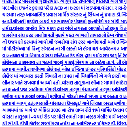
વાંસદા કોર્ટ પરિસરમાં વૃક્ષારોપણ, આયુર્વેદિક રોપાઓનું વિતરણ અને જાગૃત
મદદનીશ ઈજનેર કૃણાલ પટેલ ACB ના છટકા માં ઝડપાયા.
વાંસદા, સરા-ક
ચારધામ તરફ આધ્યાત્મિક પ્રવાસ ધાર્મિક સંસ્કાર નું સિંચન નું પ્રમાણ.
ડો.નિ
આવી.
ચીખલી ફડવેલ હાઇવે પર સાદકપોર પંથકમાં ટ્રાન્ફોર્મેરો પર ઝાંડી ઝ
નર્મદા.
વાંસદા ભ્રમદેવ મિત્ર મંડળ દ્વારા અંબે નગરના બાળકોને નોટબુક વિત
જનસેવા સંઘ ટ્રસ્ટ નાનીભમતી મુકામે મફત આંખની તાપાસનો કેમ્પ યોજાયો
ની ઉજવણી કરવામાં આવી.
શ્રી જનસેવા સંઘ ટ્રસ્ટ નાનીભમતી અને ઈન્ડ
માં મોટીસંખ્યા માં હિન્દુ સંગઠન ના ગૌ ભક્તો એ ભેગા થઈ આવેદનપત્ર આપ્ય
વાહનચાલકો ત્રાહિમામ.
વાંસદા ઇન્ડિયન રેડ ક્રોસ દ્વારા પર્યાવરણ જાગૃતિ ર
કોંગ્રેસના ધારાસભ્ય ના ગઢમાં ગાબડું પાડ્યું.
ખેરગામ ના બહેજ તા.પં. ની બેઠક
કરવામા આવી.
રાજપીપળા કોલેજનું ઓલ ઇન્ડિયા ઇન્ટર યુનિવર્સિટી વોટર
કોલેજ માં અભ્યાસ કરતી ચિખલી ના રૂમલા ની વિદ્યાર્થિની એ ગળે ફાંસો ખાઈ
ભીનાર ખાતે રાખવામાં આવ્યો હતો..
વાંસદા તાલુકાના ભીનાર ગામમાં ભા
ના બનતાં પ્રજા ત્રાહીમામ પોકારી.
વાંસદા તાલુકા પંચાયતમાં તાલુકા અધિક
ફળીયા થઇ કણભઈ ભવાની ફળીયા ને જોડતો રસ્તો ખખડ ધજ બનતા વાહનચા
કરવામાં આવ્યું હતું
નવસારી-વાંસદાના ઉંમરકુઇ ગામે નિચલા બરડા ફળીયા 
આશ્રમમાં 16 અને 17 એપ્રિલ 2026 ના રોજ ભવ્ય રીતે 11મો વાર્ષિક ઉત્સ
વાંસદા તાલુકામાં –વઘઈ રોડ પર મોટી ભમતી ગામ નજીક ગંભીર માર્ગ અકસ્
શ્રી સી.પી. ડીગ્રી કોલેજ રાજપીપળા નર્મદા ના આસિસ્ટન્ટ પ્રોફેસર ડૉ. વિ