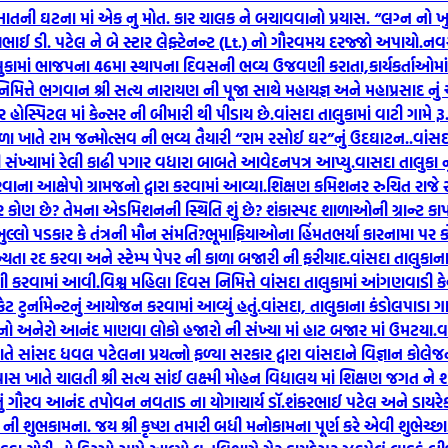
માતની ઘટના માં એક નુ મોત. કાર ચાલક ને બચાવવાનો પ્રયાસ. “લગ્ન નો ખુ
જયભાઈ ડી. પટેલ ને બે સ્ટાર લેફ્ટેનન્ટ (Lt.) નો ગૌરવમય દરજ્જો અપાયો.
નવસ
લુકામાં ભાજપના 46મા સ્થાપના દિવસની ભવ્ય ઉજવણી કરાતા,કાર્યકર્તાઓમા
 નિમિત્તે ભગવાન શ્રી સત્ય નારાયણ ની પૂજા સાથે મહાયજ્ઞ અને મહાપ્રસાદ નુ
ોસ્પિટલ માં કેન્સર ની બીમારી થી પીડાય છે.
વાંસદા તાલુકામાં વાટી ગામે 
ળા ખાતે રામ જન્મોત્સવ ની ભવ્ય તૈયારી “રામ રસોઈ ઘર”નું ઉદઘાટન..
વાંસ
ંખ્યામાં રેલી કાઢી પગાર વધારા બાબતે આવેદનપત્ર આપ્યુ.
વાસદા તાલુકા ન
રવાના આક્ષેપો ગ્રામજનો દ્વારા કરવામાં આવ્યા.
શિક્ષણ કમિશનર રુચિત રાજે 
ખરેખર કોણ છે? તેમના એડમિશનની સ્થિતિ શું છે? શંકાસ્પદ શાળાઓની ગ્રાન્ટ 
ખુલ્લો પડકાર કે તંત્રની મૌન સંમતિ?ભૂમાફિયાઓના હિંમતભર્યા કારનામા પ
્યતા રદ કરવા અને સ્ટેમ્પ પેપર ની કાળા બજારી ની ફરીયાદ.
વાંસદા તાલુકાન
ી કરવામાં આવી.
વિશ્વ મહિલા દિવસ નિમિત્તે વાંસદા તાલુકામાં આંગણવાડી કેન્દ
ેટ ટુર્નામેન્ટનું આયોજન કરવામાં આવ્યું હતું.
વાંસદા, તાલુકાના કંડોલપાડા ગ
 નો અનેરો આનંદ માણવા લોકો હજારો ની સંખ્યા માં હાટ બજાર માં ઉમટયા.
વ
તે સાંસદ ધવલ પટેલના પ્રયત્નો ફળ્યા સરકાર દ્વારા વાંસદાને વિજ્ઞાન કોલેજની 
ાસ ખાતે ચાલતી શ્રી સત્ય સાંઈ લક્ષ્મી મોહન વિદ્યાલય માં શિક્ષણ જગત ને
ું ગૌરવ આનંદ તપોવન નવતાડ ના યોગાચાર્ય ડૉ.શંકરભાઈ પટેલ અને ડાયરેક્ટ
ુભકામના. જય શ્રી કૃષ્ણ તમારી બધી મનોકામના પૂર્ણ કરે એવી શુભેચ્છા