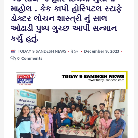
માહોલ . કેક કાપી હોસ્પિટલ સ્ટાફે
ડોક્ટર લોચન શાસ્ત્રી નું સાલ
ઓઢાડી પુષ્પ ગુચ્છ આપી સન્માન
કર્યું હતું.
TODAY 9 SANDESH NEWS
હેલ્થ
December 9, 2023
0 Comments