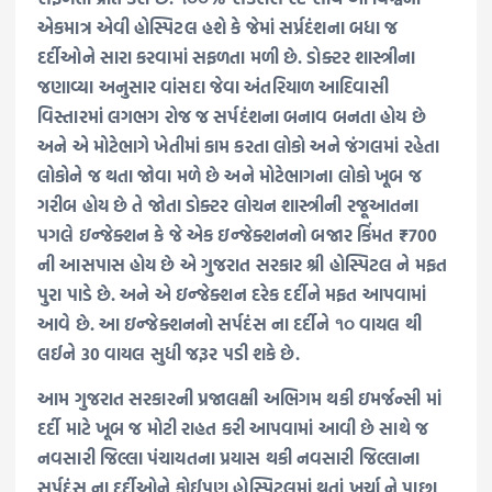
એકમાત્ર એવી હોસ્પિટલ હશે કે જેમાં સર્પ્રદંશના બધા જ
દર્દીઓને સારા કરવામાં સફળતા મળી છે. ડોક્ટર શાસ્ત્રીના
જણાવ્યા અનુસાર વાંસદા જેવા અંતરિયાળ આદિવાસી
વિસ્તારમાં લગભગ રોજ જ સર્પદંશના બનાવ બનતા હોય છે
અને એ મોટેભાગે ખેતીમાં કામ કરતા લોકો અને જંગલમાં રહેતા
લોકોને જ થતા જોવા મળે છે અને મોટેભાગના લોકો ખૂબ જ
ગરીબ હોય છે તે જોતા ડોક્ટર લોચન શાસ્ત્રીની રજૂઆતના
પગલે ઇન્જેક્શન કે જે એક ઇન્જેક્શનનો બજાર કિંમત ₹700
ની આસપાસ હોય છે એ ગુજરાત સરકાર શ્રી હોસ્પિટલ ને મફત
પુરા પાડે છે. અને એ ઇન્જેક્શન દરેક દર્દીને મફત આપવામાં
આવે છે. આ ઇન્જેક્શનનો સર્પદંસ ના દર્દીને ૧૦ વાયલ થી
લઈને 30 વાયલ સુધી જરૂર પડી શકે છે.
આમ ગુજરાત સરકારની પ્રજાલક્ષી અભિગમ થકી ઇમર્જન્સી માં
દર્દી માટે ખૂબ જ મોટી રાહત કરી આપવામાં આવી છે સાથે જ
નવસારી જિલ્લા પંચાયતના પ્રયાસ થકી નવસારી જિલ્લાના
સર્પદંસ ના દર્દીઓને કોઈપણ હોસ્પિટલમાં થતાં ખર્ચા ને પાછા