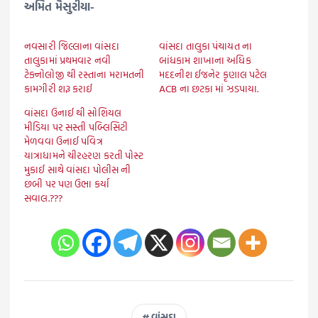
અમિત મૈસુરીયા-
નવસારી જિલ્લાના વાંસદા
વાંસદા તાલુકા પંચાયત ના
તાલુકામાં પ્રથમવાર નવી
બાંધકામ શાખાના અધિક
ટેક્નોલોજી થી રસ્તાના મરામતની
મદદનીશ ઈજનેર કૃણાલ પટેલ
કામગીરી શરૂ કરાઈ
ACB ના છટકા માં ઝડપાયા.
વાંસદા ઉનાઈ થી સોશિયલ
મીડિયા પર સસ્તી પબ્લિસિટી
મેળવવા ઉનાઈ પવિત્ર
યાત્રાધામને ચીરહરણ કરતી પોસ્ટ
મુકાઈ સાથે વાંસદા પોલીસ ની
છબી પર પણ ઉભા કર્યા
સવાલ.???
વાંસદા