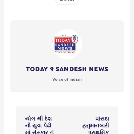
TODAY 9 SANDESH NEWS
Voice of Indian
P
યોગ થી દેશ
વાંસદા
o
ની યુવા પેઢી
હનુમાનબારી
માં સંસ્કાર નું
પ્રાથમિક