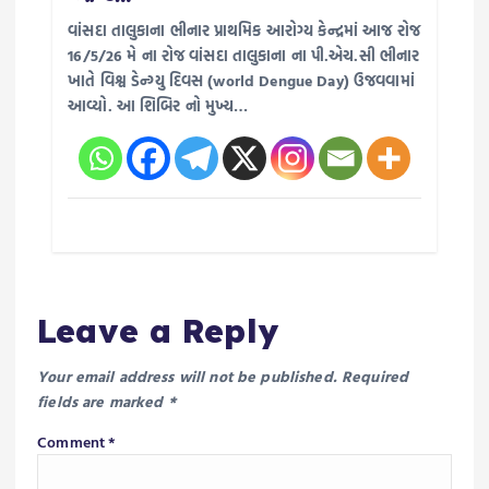
વાંસદા તાલુકાના ભીનાર પ્રાથમિક આરોગ્ય કેન્દ્રમાં આજ રોજ
16/5/26 મે‌ ના રોજ વાંસદા તાલુકાના ના પી.એચ.સી ભીનાર
ખાતે વિશ્વ ડેન્ગ્યુ દિવસ (world Dengue Day) ઉજવવામાં
આવ્યો. આ શિબિર નો મુખ્ય…
Leave a Reply
Your email address will not be published.
Required
fields are marked
*
Comment
*