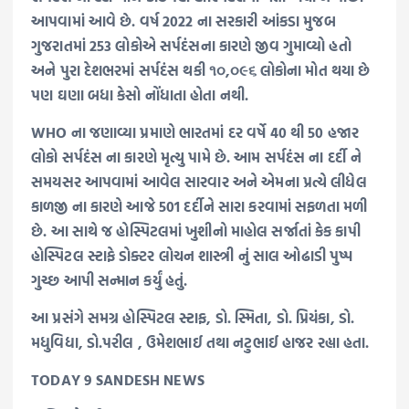
આપવામાં આવે છે. વર્ષ 2022 ના સરકારી આંકડા મુજબ
ગુજરાતમાં 253 લોકોએ સર્પદંસના કારણે જીવ ગુમાવ્યો હતો
અને પુરા દેશભરમાં સર્પદંસ થકી ૧૦,૦૯૬ લોકોના મોત થયા છે
પણ ઘણા બધા કેસો નોંધાતા હોતા નથી.
WHO ના જણાવ્યા પ્રમાણે ભારતમાં દર વર્ષે 40 થી 50 હજાર
લોકો સર્પદંસ ના કારણે મૃત્યુ પામે છે. આમ સર્પદંસ ના દર્દી ને
સમયસર આપવામાં આવેલ સારવાર અને એમના પ્રત્યે લીધેલ
કાળજી ના કારણે આજે 501 દર્દીને સારા કરવામાં સફળતા મળી
છે. આ સાથે જ હોસ્પિટલમાં ખુશીનો માહોલ સર્જાતાં કેક કાપી
હોસ્પિટલ સ્ટાફે ડોક્ટર લોચન શાસ્ત્રી નું સાલ ઓઢાડી પુષ્પ
ગુચ્છ આપી સન્માન કર્યું હતું.
આ પ્રસંગે સમગ્ર હોસ્પિટલ સ્ટાફ, ડો. સ્મિતા, ડો. પ્રિયંકા, ડો.
મધુવિદ્યા, ડો.પરીલ , ઉમેશભાઈ તથા નટુભાઈ હાજર રહ્યા હતા.
TODAY 9 SANDESH NEWS