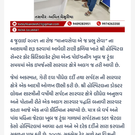
4 જુલાઈ ૨૦૨૧ ના રોજ “માનવસેવા એ જ પ્રભુ સેવા” ના
આશયથી શરૂ કરવામાં આવેલી રાણી ફળિયા ખાતે શ્રી હોસ્પિટલ
સેન્ટર ફોર ક્રિટિકલકેર ટ્રોમા એન્ડ પોઈઝનીગ ખૂબ જ ટૂંકા
સમયમાં એક ઇમર્જન્સી સારવાર ક્ષેત્રે અલગ જ તરી આવી છે.
જેમાં અકસ્માત, ઝેરી દવા પીધેલ દર્દી તથા સર્પદંસ ની સારવાર
ક્ષેત્રે એક આદમી ઓળખ ઊભી કરી છે. શ્રી હોસ્પિટલના ડોક્ટર
લોચન શાસ્ત્રીની વર્ષોથી સર્પદન સારવાર ક્ષેત્રે લીધેલ અનુભવ
અને પોતાની રીતે એક અલગ સારવાર પદ્ધતિ બનાવી સારવાર
કરતા આજે એક નવો કીર્તિમાન સ્થાપ્યો છે. માત્ર બે વર્ષ અને
પાંચ મહિના જેટલા ખૂબ જ ટૂંકા ગાળામાં સર્પદંસના 501 જેટલા
કેસો હોસ્પિટલમાં આવ્યા હતા અને એ દરેક દર્દીને સારા કરવાની
સફળતા પ્રાપ્ત કરી છે. ૧૦૦% સક્સેસ રેટ સાથે આ વિશ્વની