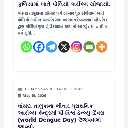
i
ફળિયામાં ખાતે પોલિયો કાર્યકમ યોજાયો.
વાંસદા તાલુકાના ભીનાર ગામે ભીનાર પુલ ફળિયામાં ખાતે
o
પોલિયો કાર્યકમ અંતર્ગત ગામ ના સભ્ય દેવાંગભાઈ બી પટેલ
દ્વારા પોલિયો બુથ નું ઉદઘાટન કરવામાં આવ્યું તથા ૦ થી ૫
n
વર્ષ સુધી…
TODAY 9 SANDESH NEWS
હેલ્થ
May 16, 2026
વાંસદા તાલુકાના ભીનાર પ્રાથમિક
આરોગ્ય કેન્દ્રમાં પી વિશ્વ ડેન્ગ્યુ દિવસ
(world Dengue Day) ઉજવવામાં
આવ્યો.