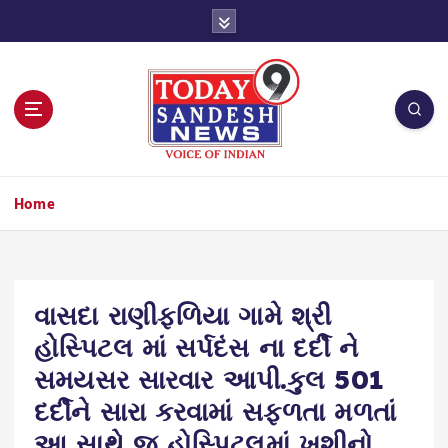
S
k
i
p
t
o
c
o
n
Home
t
e
n
t
વાસદા રાણીફળિયા ગામે શ્રી
હોસ્પિટલ માં સર્પદંસ ના દર્દી ને
સમયસર સારવાર આપી.કુલ 501
દર્દીને સારા કરવામાં સફળતા મળતાં
આ સાથે જ હોસ્પિટલમાં ખુશીનો