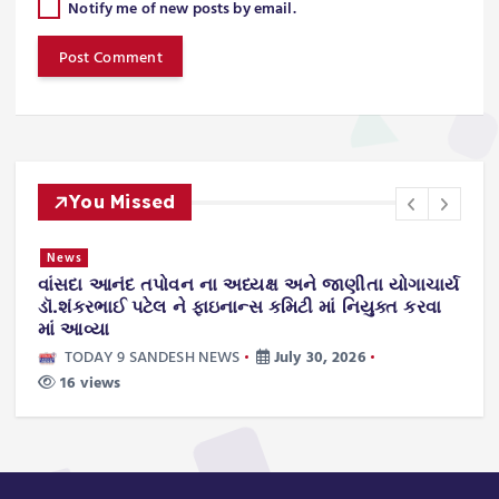
Notify me of new posts by email.
You Missed
News
વાંસદા આનંદ તપોવન ના અધ્યક્ષ અને જાણીતા યોગાચાર્ય
ન
.
ડૉ.શંકરભાઈ પટેલ ને ફાઇનાન્સ કમિટી માં નિયુક્ત કરવા
ટ
માં આવ્યા
ws
TODAY 9 SANDESH NEWS
July 30, 2026
16 views