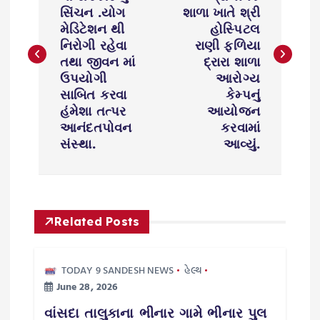
s
સિંચન .યોગ
શાળા ખાતે શ્રી
મેડિટેશન થી
હોસ્પિટલ
નિરોગી રહેવા
રાણી ફળિયા
t
તથા જીવન માં
દ્રારા શાળા
ઉપયોગી
આરોગ્ય
n
સાબિત કરવા
કેમ્પનું
હંમેશા તત્પર
આયોજન
a
આનંદતપોવન
કરવામાં
સંસ્થા.
આવ્યું.
v
i
g
Related Posts
a
TODAY 9 SANDESH NEWS
હેલ્થ
June 28, 2026
t
વાંસદા તાલુકાના ભીનાર ગામે ભીનાર પુલ