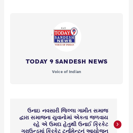
TODAY 9 SANDESH NEWS
Voice of Indian
P
ઉનાઇ નવસારી જિલ્લા ગામીત સમાજ
o
દ્વારા સમાજના યુવાનોમાં એકતા જળવાય
રહે એ ઉમદા હેતુથી ઉનાઈ ક્રિકેટ
ગ્રાઉન્ડમાં ક્રિકેટ ટુર્નામેન્ટનું આયોજન