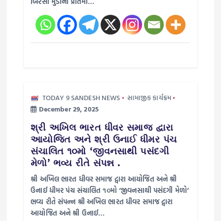
બિરસા મુંડાની પ્રતિમા…
o
n
TODAY 9 SANDESH NEWS
સામાજીક કાર્યક્રમ
December 29, 2025
શ્રી અખિલ ભારત ધીવર સમાજ દ્વારા
આયોજિત અને શ્રી ઉનાઈ ધીમર પંચ
સંચાલિત ૧૦મો ‘જીવનસાથી પસંદગી
મેળો’ ભવ્ય રીતે સંપન્ન .
શ્રી અખિલ ભારત ધીવર સમાજ દ્વારા આયોજિત અને શ્રી
ઉનાઈ ધીમર પંચ સંચાલિત ૧૦મો ‘જીવનસાથી પસંદગી મેળો’
ભવ્ય રીતે સંપન્ન શ્રી અખિલ ભારત ધીવર સમાજ દ્વારા
આયોજિત અને શ્રી ઉનાઈ…