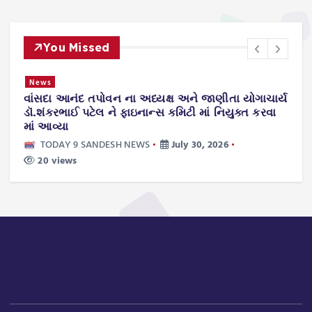
You Missed
News
વાંસદા આનંદ તપોવન ના અધ્યક્ષ અને જાણીતા યોગાચાર્ય
ન
.
ડૉ.શંકરભાઈ પટેલ ને ફાઇનાન્સ કમિટી માં નિયુક્ત કરવા
ટ
માં આવ્યા
ws
TODAY 9 SANDESH NEWS
July 30, 2026
20 views