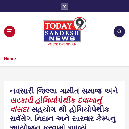
S
k
i
p
t
o
c
o
n
Home
t
e
n
t
નવસારી જિલ્લા ગામીત સમાજ અને
સરકારી હોમિયોપેથીક દવાખાનું
વાંસદા
સહયોગ થી હોમિયોપેથીક
સર્વરોગ નિદાન અને સારવાર કેમ્પનુ
આયોજન કરવામાં આવ્યું.