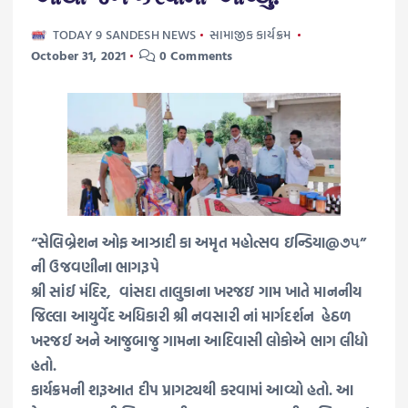
TODAY 9 SANDESH NEWS
સામાજીક કાર્યક્રમ
October 31, 2021
0 Comments
“સેલિબ્રેશન ઓફ આઝાદી કા અમૃત મહોત્સવ ઇન્ડિયા@૭૫”
ની ઉજવણીના ભાગરૂપે
શ્રી સાંઈ મંદિર, વાંસદા તાલુકાના ખરજઇ ગામ ખાતે માનનીય
જિલ્લા આયુર્વેદ અધિકારી શ્રી નવસારી નાં માર્ગદર્શન હેઠળ
ખરજઈ અને આજુબાજુ ગામના આદિવાસી લોકોએ ભાગ લીધો
હતો.
કાર્યક્રમની શરૂઆત દીપ પ્રાગટ્યથી કરવામાં આવ્યો હતો. આ