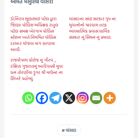
અમિત મૈસુરિયા વાંસદા
ડો.નિરવ ભુલાભાઇ પટેલ દ્વારા
વાંસદાના સાંઇ સરકાર ગૃપ ના
જિલ્લા પોલિસ અધિક્ષક રાહુલ
યુવાનોનો ચારધામ તરફ
પટેલ સમક્ષ ખેરગામ પોલિસ
આધ્યાત્મિક પ્રવાસ ધાર્મિક
સ્ટેશન ખાતે નિયમિત પોલિસ
સંસ્કાર નું સિંચન નું પ્રમાણ.
દરબાર યોજવા માંગ કરવામાં
આવી.
રાજપીપળા કોલેજ નું ગૌરવ _
દક્ષિણ ગુજરાતનું આદિવાસી યુવા
ધન તોરણીયા ડુંગર થી માઉન્ટ ના
શિખરે પહોંચ્યું.
વાંસદા