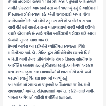
કેમ્પમા નવસારી જિલ્લા ગામીત સમાજના પ્રમુખશ્રી અશ્વિનભાઈ
ગામીતે ડોક્ટરોને આવકાર્યા હતા અને જણાવ્યું હતું કે.આદિવાસી
વિસ્તારના લોકો સ્વસ્થ રહે એની જવાબદારી અમારા જેવા
આગેવાનોની છે.. જો લોકો તંદુરસ્ત હશે તો જ કોઈ પણ કામ
સારી રીતે કરી શકશે.હાલના વાતાવરણમાં શરદી ખાંસી દર્દીઓ
વધારે જોવા મળે છે ત્યારે ગરીબ આદિવાસી પરીવાર માટે આવા
કેમ્પોથી ખુબજ લાભ થાય છે.
કેમ્પમાં આવેલ આ દર્દીઓને વ્યક્તિગત સ્વચ્છતા વિશે
માહિતીગાર કર્યા. ડો . રોહિત દ્વરા હોમિયોપેથીક દવાઓ વિશે
માહિતી આપી તેમજ હોમિયોપેથીક રોગ પ્રતિકારક શક્તિવર્ધક
આર્સેનિક આલ્બમ ૩૦ નું વિતરણ કરાયું..આ કેમ્પમાં ખરજઈ
થતા અજબાજુના 101 લાભાર્થીઓએ ભાગ લીધો હતો. અને
મફતમાં દવાનું વિતરણ કરવામાં આવ્યું હતું
આ કાર્યક્રમમાં સમાજના પ્રમુખશ્રી અશ્વિનભાઈ ગામીત. મંત્રી
રામજીભાઈ ગામીત. રતિલાલભાઈ ગામીત. જસ્ટિનભાઈ ગામીત
ગામના આગેવાનો વડીલો ઉપસ્થિત રહ્યા હતા.