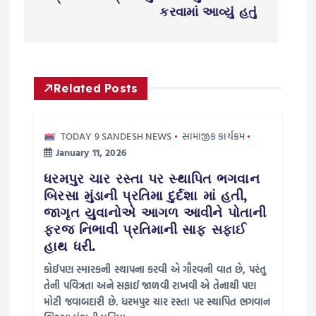
s
કરવામાં આવ્યું હતું
t
n
Related Posts
a
v
TODAY 9 SANDESH NEWS
સામાજીક કાર્યક્રમ
January 11, 2026
i
ધરમપુર ચાર રસ્તા પર સ્થાપિત ભગવાન
બિરસા મુંડાની પ્રતિમા દુર્દશા માં હતી,
g
જાગૃત યુવાનોએ આગળ આવીને પોતાની
ફરજ નિભાવી પ્રતિમાની સાફ સફાઈ
a
હાથ ધરી.
કોઈપણ સ્મારકની સ્થાપના કરવી એ ગૌરવની વાત છે, પરંતુ
t
તેની પવિત્રતા અને સફાઈ જાળવી રાખવી એ તેનાથી પણ
મોટી જવાબદારી છે. ધરમપુર ચાર રસ્તા પર સ્થાપિત ભગવાન
i