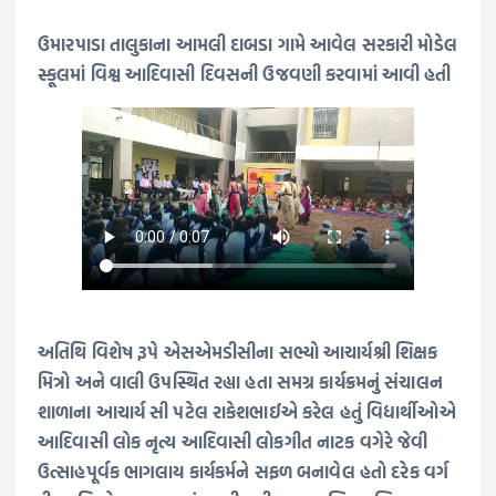
ઉમારપાડા તાલુકાના આમલી દાબડા ગામે આવેલ સરકારી મોડેલ
સ્કૂલમાં વિશ્વ આદિવાસી દિવસની ઉજવણી કરવામાં આવી હતી
અતિથિ વિશેષ રૂપે એસએમડીસીના સભ્યો આચાર્યશ્રી શિક્ષક
મિત્રો અને વાલી ઉપસ્થિત રહ્યા હતા સમગ્ર કાર્યક્રમનું સંચાલન
શાળાના આચાર્ય સી પટેલ રાકેશભાઈએ કરેલ હતું વિદ્યાર્થીઓએ
આદિવાસી લોક નૃત્ય આદિવાસી લોકગીત નાટક વગેરે જેવી
ઉત્સાહપૂર્વક ભાગલાય કાર્યકર્મને સફળ બનાવેલ હતો દરેક વર્ગ