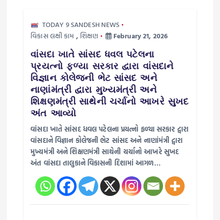
TODAY 9 SANDESH NEWS
વિકાસ લક્ષી કામ
,
શિક્ષણ
February 21, 2026
વાંસદા ખાતે સાંસદ ધવલ પટેલના
પ્રયત્નો ફળ્યા સરકાર દ્વારા વાંસદાને
વિજ્ઞાન કોલેજની ભેટ સાંસદ અને
નાણાંમંત્રી દ્વારા મુખ્યમંત્રી અને
શિક્ષણમંત્રી સાથેની ચર્ચાનો આખરે સુખદ
અંત આવ્યો
વાંસદા ખાતે સાંસદ ધવલ પટેલના પ્રયત્નો ફળ્યા સરકાર દ્વારા
વાંસદાને વિજ્ઞાન કોલેજની ભેટ સાંસદ અને નાણાંમંત્રી દ્વારા
મુખ્યમંત્રી અને શિક્ષણમંત્રી સાથેની ચર્ચાનો આખરે સુખદ
અંત વાંસદા તાલુકાને વિકાસની દિશામાં આગળ…