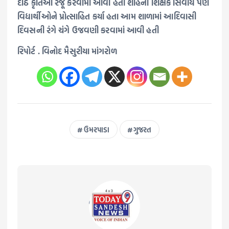
દીઠ કૃતિઓ રજૂ કરવામાં આવી હતી શાહના શિક્ષક સિવાય પણ
વિદ્યાર્થીઓને પ્રોત્સાહિત કર્યા હતા આમ શાળામાં આદિવાસી
દિવસની રંગે ચંગે ઉજવણી કરવામાં આવી હતી
રિપોર્ટ . વિનોદ મૈસુરીયા માંગરોળ
ઉમરપાડા
ગુજરત