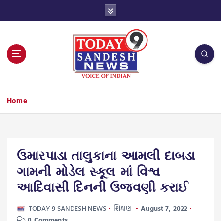
S
k
i
p
t
o
c
o
n
Home
t
e
n
t
ઉમારપાડા તાલુકાના આમલી દાબડા
ગામની મોડેલ સ્કૂલ માં વિશ્વ
આદિવાસી દિનની ઉજવણી કરાઈ
TODAY 9 SANDESH NEWS
શિક્ષણ
August 7, 2022
0 Comments