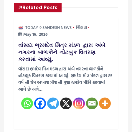
v
Related Posts
i
TODAY 9 SANDESH NEWS
શિક્ષણ
g
May 16, 2026
વાંસદા ભ્રમદેવ મિત્ર મંડળ દ્વારા અંબે
a
નગરના બાળકોને નોટબુક વિતરણ
કરવામાં આવ્યું.
t
વાંસદા ભ્રમદેવ મિત્ર મંડળ દ્વારા અંબે નગરના બાળકોને
નોટબુક વિતરણ કરવામાં આવ્યું. ભ્રમદેવ મીત્ર મંડળ દ્વારા દર
i
વર્ષે ની જેમ અખાજ ત્રીજ ની પૂજા ભ્રમદેવ મંદિરે કરવામાં
આવે છે અને…
o
n