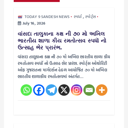
g
a
TODAY 9 SANDESH NEWS
સ્પર્ધા
,
સ્પોર્ટ્સ
July 16, 2026
t
વાંસદા તાલુકાના કક્ષ ની ૭૦ મો અખિલ
i
ભારતીય શાળા કીય રમતોત્સવ સ્પધૉ નો
ઉત્સાહ ભેર પ્રારંભ.
o
વાંસદા તાલુકાના કક્ષ ની ૭૦ મો અખિલ ભારતીય શાળા કીય
રમતોત્સવ સ્પધૉ નો ઉત્સાહ ભેર પ્રારંભ. સ્પોર્ટ્સ ઓથોરિટી
n
ઓફ ગુજરાતના માર્ગદર્શન હેઠળ આયોજિત ૭૦ મો અખિલ
ભારતીય શાળાકીય રમતોત્સવમાં અંતર્ગત…