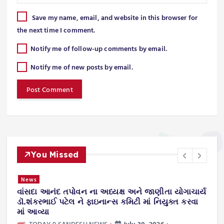
Save my name, email, and website in this browser for
the next time I comment.
Notify me of follow-up comments by email.
Notify me of new posts by email.
You Missed
News
વાંસદા આનંદ તપોવન ના અધ્યક્ષ અને જાણીતા યોગાચાર્ય
ન
.
ડૉ.શંકરભાઈ પટેલ ને ફાઇનાન્સ કમિટી માં નિયુક્ત કરવા
ટ
માં આવ્યા
TODAY 9 SANDESH NEWS
July 30, 2026