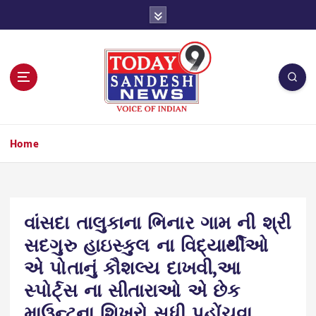
S
k
i
p
t
o
c
o
n
Home
t
e
n
t
વાંસદા તાલુકાના ભિનાર ગામ ની શ્રી
સદગુરુ હાઇસ્કુલ ના વિદ્યાર્થીઓ
એ પોતાનું કૌશલ્ય દાખવી,આ
સ્પોર્ટ્સ ના સીતારાઓ એ છેક
માઉન્ટના શિખરો સુધી પહોંચવા