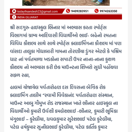
શ્રી સદગુરુ હાઇસ્કુલ ભિનાર માં અભ્યાસ કરતા સ્પોર્ટ્સ
વિભાગમાં ગ્રામ્ય આદિવાસી વિદ્યાર્થીઓ ભાઈ- બહેનો રમતના
વિવિધ કૌશલ્ય સાથે સાથે સ્પોર્ટ્સ ક્લાઇમિંગના કૌશલ્ય માં પણ
વાંસદા તાલુકા ગોધાબારી ગામના તોરણીયા ડુંગર એટલે કે પશ્રિમ
ધાટ નાં પર્વતમાળા ખડકોના સપાટી ઉપર નાના-નાના કુશળ
કૌશલ્ય નો અભ્યાસ કરી છેક માઉન્ટના શિખરો સુધી પહોંચવા
સફળ રહ્યા,
હાલમાં યોજાયેલ પર્વતારોહણ દસ દિવસના બેઝિક રોક
ક્લાઇમિંગ તાલીમ “સ્વામી વિવેકાનંદ પર્વતારોહણ સંસ્થાન,
માઉન્ટ આબુ ગૌમુખ રોડ રાજસ્થાન ખાતે ભીનાર હાઇસ્કુલ ના
વિદ્યાર્થીઓ કુમારી ઉર્વશી કમલેશભાઈ -ભીનાર, કુમારી ભૂમિકા
મંગુભાઈ – કુરેલીયા, ધવલકુમાર સુરેશભાઈ પટેલ કુરેલીયા,
પટેલ હર્ષકુમાર સુનીલભાઈ કુરેલીયા, પટેલ કાર્તિક કુમાર