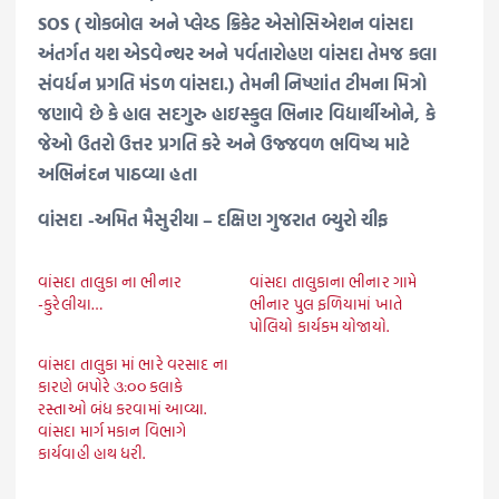
SOS ( ચોકબોલ અને પ્લેય્ડ ક્રિકેટ એસોસિએશન વાંસદા
અંતર્ગત યશ એડવેન્ચર અને પર્વતારોહણ વાંસદા તેમજ કલા
સંવર્ધન પ્રગતિ મંડળ વાંસદા.) તેમની નિષ્ણાંત ટીમના મિત્રો
જણાવે છે કે હાલ સદગુરુ હાઇસ્કુલ ભિનાર વિદ્યાર્થીઓને, કે
જેઓ ઉતરો ઉત્તર પ્રગતિ કરે અને ઉજ્જવળ ભવિષ્ય માટે
અભિનંદન પાઠવ્યા હતા
વાંસદા -અમિત મૈસુરીયા – દક્ષિણ ગુજરાત બ્યુરો ચીફ
વાંસદા તાલુકા ના ભીનાર
વાંસદા તાલુકાના ભીનાર ગામે
-કુરેલીયા…
ભીનાર પુલ ફળિયામાં ખાતે
પોલિયો કાર્યકમ યોજાયો.
વાંસદા તાલુકા માં ભારે વરસાદ ના
કારણે બપોરે ૩:૦૦ કલાકે
રસ્તાઓ બંધ કરવામાં આવ્યા.
વાંસદા માર્ગ મકાન વિભાગે
કાર્યવાહી હાથ ધરી.