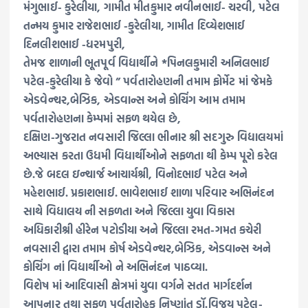
મંગુભાઈ- કુરેલીયા, ગામીત મીતકુમાર નવીનભાઈ- ચરવી, પટેલ
તન્મય કુમાર રાજેશભાઈ -કુરેલીયા, ગામીત દિવ્યેશભાઈ
દિનલીશભાઈ -ધરમપુરી,
તેમજ શાળાની ભૂતપૂર્વ વિદ્યાર્થીને *પિનલકુમારી અનિલભાઈ
પટેલ-કુરેલીયા કે જેવો ” પર્વતારોહણની તમામ ફોર્મેટ માં જેમકે
એડવેન્ચર,બેઝિક, એડવાન્સ અને કોચિંગ આમ તમામ
પર્વતારોહણના કેમ્પમાં સફળ થયેલ છે,
દક્ષિણ-ગુજરાત નવસારી જિલ્લા ભીનાર શ્રી સદગુરુ વિદ્યાલયમાં
અભ્યાસ કરતા ઉધમી વિદ્યાર્થીઓને સફળતા થી કેમ્પ પૂરો કરેલ
છે.જે બદલ ઇન્ચાર્જ આચાર્યશ્રી, વિનોદભાઈ પટેલ અને
મહેશભાઈ. પ્રકાશભાઈ. ભાવેશભાઈ શાળા પરિવાર અભિનંદન
સાથે વિદ્યાલય ની સફળતા અને જિલ્લા યુવા વિકાસ
અધિકારીશ્રી હીરેન પટોડીયા અને જિલ્લા રમત-ગમત કચેરી
નવસારી દ્વારા તમામ કોર્ષ એડવેન્ચર,બેઝિક, એડવાન્સ અને
કોચિંગ નાં વિદ્યાર્થીઓ ને અભિનંદન પાઠવ્યા.
વિશેષ માં આદિવાસી ક્ષેત્રમાં યુવા વર્ગને સતત માર્ગદર્શન
આપનાર તથા સફળ પર્વતારોહક નિષ્ણાંત ડૉ.વિજય પટેલ-