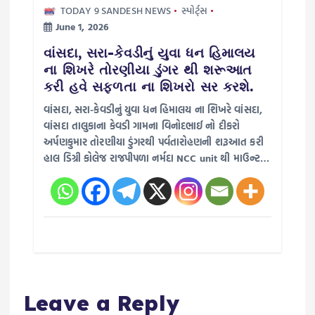
TODAY 9 SANDESH NEWS
સ્પોર્ટ્સ
June 1, 2026
વાંસદા, સરા-કેવડીનું યુવા ધન હિમાલય
ના શિખરે તોરણીયા ડુંગર થી શરૂઆત
કરી હવે સફળતા ના શિખરો સર કરશે.
વાંસદા, સરા-કેવડીનું યુવા ધન હિમાલય ના શિખરે વાંસદા,
વાંસદા તાલુકાના કેવડી ગામના વિનોદભાઈ નો દીકરો
અર્પણકુમાર તોરણીયા ડુંગરથી પર્વતારોહણની શરૂઆત કરી
હાલ ડિગ્રી કોલેજ રાજપીપળા નર્મદા NCC unit થી માઉન્ટ…
Leave a Reply