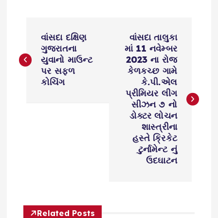
P
વાંસદા દક્ષિણ
વાંસદા તાલુકા
o
ગુજરાતના
માં 11 નવેમ્બર
યુવાનો માઉન્ટ
2023 ના રોજ
s
પર સફળ
કેળકચ્છ ગામે
કોચિંગ
કે.પી.એલ
પ્રીમિયર લીગ
t
સીઝન ૭ નો
ડોક્ટર લોચન
n
શાસ્ત્રીના
હસ્તે ક્રિકેટ
a
ટુર્નામેન્ટ નું
ઉદઘાટન
v
i
Related Posts