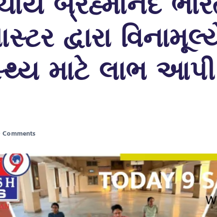
ર્ય બ્રહ્માનંદ ભાર
સ્ટર દ્વારા વિનામૂલ્
ાસ્થ્ય માટે લાભ આપી
.
 Comments