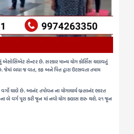
ં એસોસિએટ સેન્ટર છે. સરકાર માન્ય યોગ કોર્સિસ ચલાવતું
છે. જેમાં બધા જ વાત, કફ અને પિત્ત દ્વારા ઉદભવતા તમામ
્ગો ચાલે છે. આનંદ તપોવન ના યોગાચાર્ય બ્રહ્માનંદ ભારત
ના બે વર્ગ પૂરા કરી જૂન માં નવો યોગ ક્લાસ શરુ થશે. ૨૧ જૂન