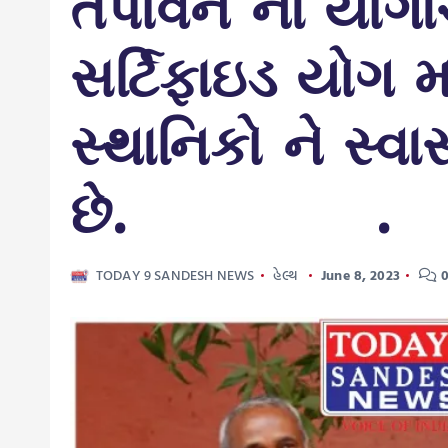
તપોવન ના યોગાચા
સર્ટિફાઇડ યોગ મા
સ્થાનિકો ને સ્વ
છે. 
TODAY 9 SANDESH NEWS
હેલ્થ
June 8, 2023
0