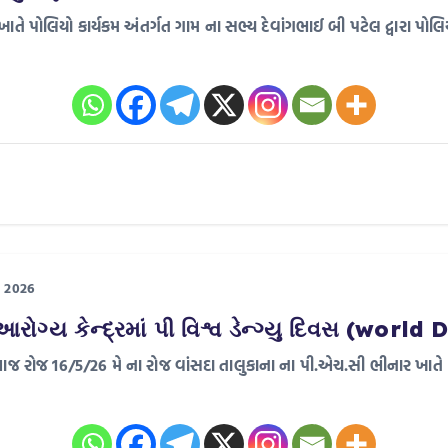
ાતે પોલિયો કાર્યકમ અંતર્ગત ગામ ના સભ્ય દેવાંગભાઈ બી પટેલ દ્વારા પોલિ
 2026
 આરોગ્ય કેન્દ્રમાં પી વિશ્વ ડેન્ગ્યુ દિવસ (wo
ાં આજ રોજ 16/5/26 મે‌ ના રોજ વાંસદા તાલુકાના ના પી.એચ.સી ભીનાર ખાતે