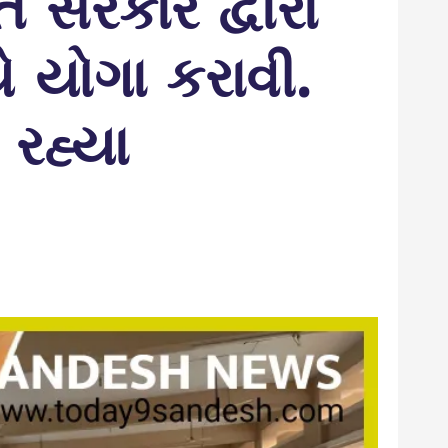
ત સરકાર દ્વારા
યે યોગા કરાવી.
 રહ્યા