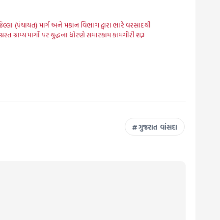
જિલ્લા (પંચાયત) માર્ગ અને મકાન વિભાગ દ્વારા ભારે વરસાદથી
રસ્ત ગ્રામ્ય માર્ગો પર યુદ્ધના ધોરણે સમારકામ કામગીરી શરૂ
ગુજરાત વાંસદા