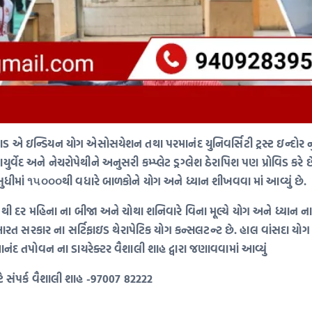
 એ ઇન્ડિયન યોગ એસોસયેશન તથા પરમાનંદ યુનિવર્સિટી ટ્રસ્ટ ઇન્દોર નુ
્વેદ અને નેચરોપેથીને અનુસરી કમ્પ્લેટ ડ્રગ્લેશ ઠેરાપિશ પણ પ્રોવિડ કરે 
ુધીમાં ૧૫૦૦૦થી વધારે બાળકોને યોગ અને ધ્યાન શીખવવા માં આવ્યું છે.
દર મહિના ના બીજા અને ચોથા શનિવારે વિના મૂલ્યે યોગ અને ધ્યાન ના વર
ભારત સરકાર ના સર્ટિફાઇડ થેરાપેટિક યોગ કન્સલટન્ટ છે. હાલ વાંસદા યોગ 
દ તપોવન ના ડાયરેક્ટર વૈશાલી શાહ દ્વારા જણાવવામાં આવ્યું
ાટે સંપર્ક વૈશાલી શાહ -97007 82222