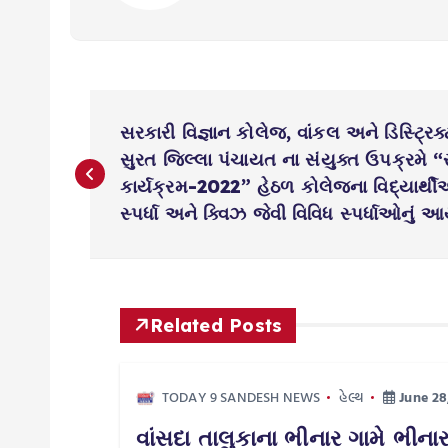
P
સરકારી વિજ્ઞાન કોલેજ, વાંકલ અને ડિસ્ટ્રિક્
o
સુરત જિલ્લા પંચાયત ના સંયુક્ત ઉપક્રમે “ર
કાર્યક્રમ-2022” હેઠળ કોલેજના વિદ્યાર્થીઓ 
s
સ્પર્ધા અને ક્વિઝ જેવી વિવિધ સ્પર્ધાઓનું
t
n
Related Posts
a
TODAY 9 SANDESH NEWS
હેલ્થ
June 28
વાંસદા તાલુકાના ભીનાર ગામે ભીના