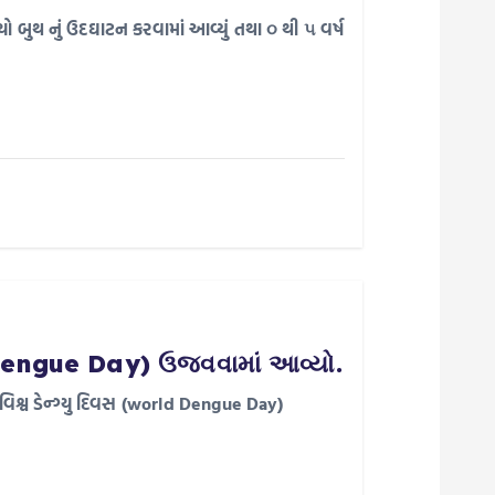
યો બુથ નું ઉદઘાટન કરવામાં આવ્યું તથા ૦ થી ૫ વર્ષ
rld Dengue Day) ઉજવવામાં આવ્યો.
 વિશ્વ ડેન્ગ્યુ દિવસ (world Dengue Day)