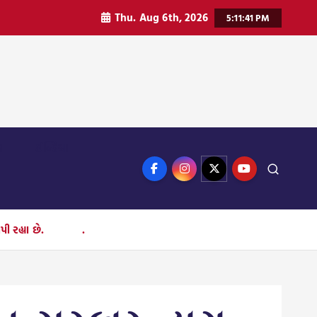
Thu. Aug 6th, 2026
5:11:43 PM
ન
ઈન્ડિયા
ાટે લાભ આપી રહ્યા છે. .