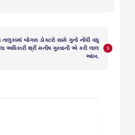
તાલુકામાં બોગસ ડોક્ટરો સામે ગુનો નોંધી વધુ
લા અધિકારી શ્રી મનીષ ગુરવાની એ કરી લાલ
આંખ.