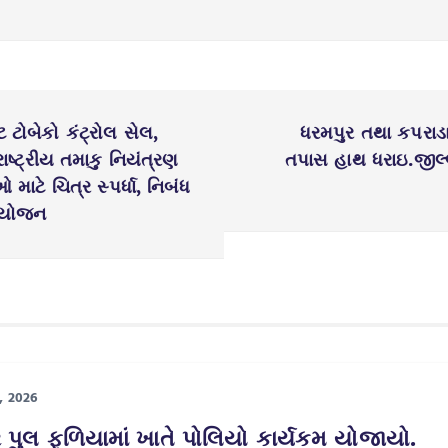
ટ ટોબેકો કંટ્રોલ સેલ,
ધરમપુર તથા કપરાડા 
ાષ્ટ્રીય તમાકુ નિયંત્રણ
તપાસ હાથ ધરાઇ.જીલ્
માટે ચિત્ર સ્પર્ધા, નિબંધ
 આયોજન
, 2026
ર પુલ ફળિયામાં ખાતે પોલિયો કાર્યકમ યોજાયો.