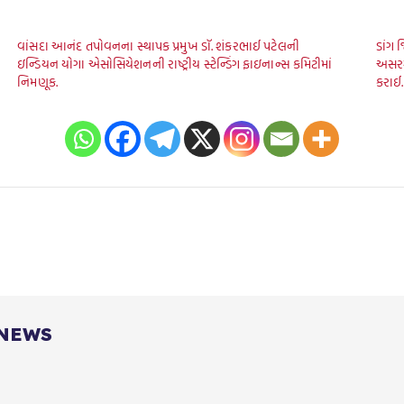
વાંસદા આનંદ તપોવનના સ્થાપક પ્રમુખ ડૉ. શંકરભાઈ પટેલની
ડાંગ 
ઇન્ડિયન યોગા એસોસિયેશનની રાષ્ટ્રીય સ્ટેન્ડિંગ ફાઇનાન્સ કમિટીમાં
અસરગ્
નિમણૂક.
કરાઈ.
 NEWS