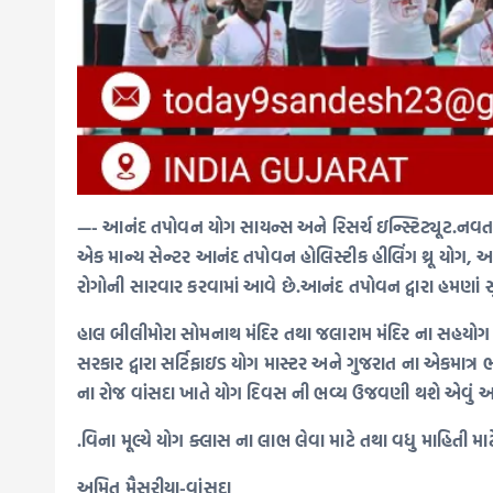
—- આનંદ તપોવન યોગ સાયન્સ અને રિસર્ચ ઇન્સ્ટિટ્યૂટ.નવતાડ
એક માન્ય સેન્ટર આનંદ તપોવન હોલિસ્ટીક હીલિંગ થ્રૂ યોગ, આયુર
રોગોની સારવાર કરવામાં આવે છે.આનંદ તપોવન દ્વારા હમણાં સ
હાલ બીલીમોરા સોમનાથ મંદિર તથા જલારામ મંદિર ના સહયોગ થી 
સરકાર દ્વારા સર્ટિફાઇડ યોગ માસ્ટર અને ગુજરાત ના એકમાત્ર 
ના રોજ વાંસદા ખાતે યોગ દિવસ ની ભવ્ય ઉજવણી થશે એવું આનં
.વિના મૂલ્યે યોગ ક્લાસ ના લાભ લેવા માટે તથા વધુ માહિતી મ
અમિત મૈસુરીયા-વાંસદા