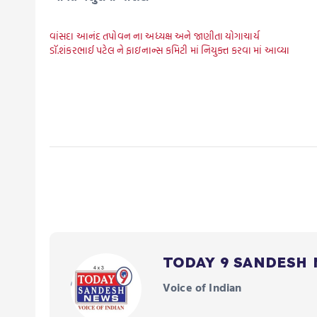
વાંસદા આનંદ તપોવન ના અધ્યક્ષ અને જાણીતા યોગાચાર્ય
ડૉ.શંકરભાઈ પટેલ ને ફાઇનાન્સ કમિટી માં નિયુક્ત કરવા માં આવ્યા
TODAY 9 SANDESH
Voice of Indian