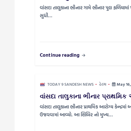
v
વાંસદા તાલુકાના ભીનાર ગામે ભીનાર પુલ ફળિયામાં ખ
i
સુધી…
g
a
Continue reading
t
i
TODAY 9 SANDESH NEWS
હેલ્થ
May 16,
o
વાંસદા તાલુકાના ભીનાર પ્રાથમિક
વાંસદા તાલુકાના ભીનાર પ્રાથમિક આરોગ્ય કેન્દ્રમ
n
ઉજવવામાં આવ્યો. આ શિબિર નો મુખ્ય…