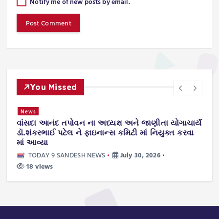
Notify me of new posts by email.
You Missed
News
વાંસદા આનંદ તપોવન ના અધ્યક્ષ અને જાણીતા યોગાચાર્ય
ન
.
ડૉ.શંકરભાઈ પટેલ ને ફાઇનાન્સ કમિટી માં નિયુક્ત કરવા
ટ
માં આવ્યા
ws
TODAY 9 SANDESH NEWS
July 30, 2026
18 views