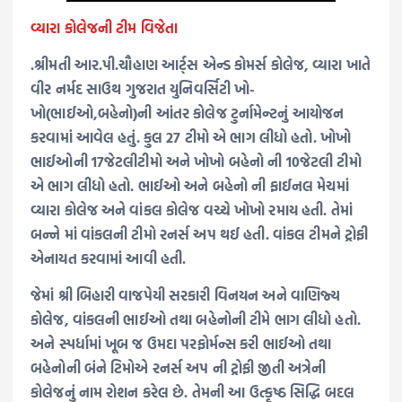
વ્યારા કોલેજની ટીમ વિજેતા
.શ્રીમતી આર.પી.ચૌહાણ આર્ટ્સ એન્ડ કોમર્સ કોલેજ, વ્યારા ખાતે
વીર નર્મદ સાઉથ ગુજરાત યુનિવર્સિટી ખો-
ખો(ભાઈઓ,બહેનો)ની આંતર કોલેજ ટુર્નામેન્ટનું આયોજન
કરવામાં આવેલ હતું. કુલ 27 ટીમો એ ભાગ લીધો હતો. ખોખો
ભાઈઓની 17જેટલીટીમો અને ખોખો બહેનો ની 10જેટલી ટીમો
એ ભાગ લીધો હતો. ભાઈઓ અને બહેનો ની ફાઈનલ મેચમાં
વ્યારા કોલેજ અને વાંકલ કોલેજ વચ્ચે ખોખો રમાય હતી. તેમાં
બન્ને માં વાંકલની ટીમો રનર્સ અપ થઈ હતી. વાંકલ ટીમને ટ્રોફી
એનાયત કરવામાં આવી હતી.
જેમાં શ્રી બિહારી વાજપેયી સરકારી વિનયન અને વાણિજ્ય
કોલેજ, વાંકલની ભાઈઓ તથા બહેનોની ટીમે ભાગ લીધો હતો.
અને સ્પર્ધામાં ખૂબ જ ઉમદા પરફોર્મન્સ કરી ભાઈઓ તથા
બહેનોની બંને ટિમોએ રનર્સ અપ ની ટ્રોફી જીતી અત્રેની
કોલેજનું નામ રોશન કરેલ છે. તેમની આ ઉત્કૃષ્ઠ સિદ્ધિ બદલ