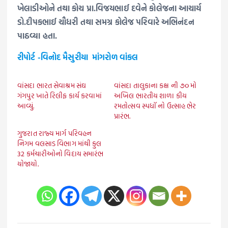
ખેલાડીઓને તથા કોચ પ્રા.વિજયભાઈ દવેને કોલેજના આચાર્ય
ડો.દીપકભાઈ ચૌધરી તથા સમગ્ર કોલેજ પરિવારે અભિનંદન
પાઠવ્યા હતા.
રીપોર્ટ -વિનોદ મૈસુરીયા માંગરોળ વાંકલ
વાંસદા ભારત સેવાશ્રમ સંઘ
વાંસદા તાલુકાના કક્ષ ની ૭૦ મો
ગંગપુર ખાતે રિલીફ કાર્ય કરવામાં
અખિલ ભારતીય શાળા કીય
આવ્યું.
રમતોત્સવ સ્પધૉ નો ઉત્સાહ ભેર
પ્રારંભ.
ગુજરાત રાજ્ય માર્ગ પરિવહન
નિગમ વલસાડ વિભાગ માંથી કુલ
32 કર્મચારીઓનો વિદાય સમારંભ
યોજાયો.