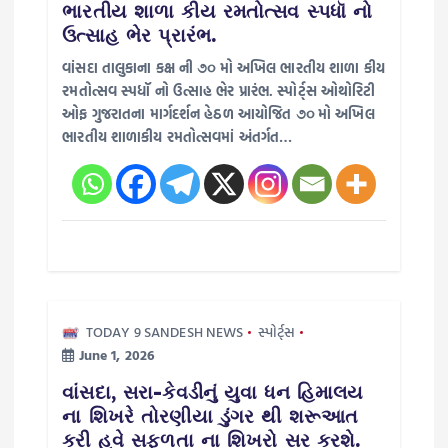
t
ભારતીય શાળા કીય રમતોત્સવ સ્પધૉ નો
ઉત્સાહ ભેર પ્રારંભ.
i
વાંસદા તાલુકાના કક્ષ ની ૭૦ મો અખિલ ભારતીય શાળા કીય
રમતોત્સવ સ્પધૉ નો ઉત્સાહ ભેર પ્રારંભ. સ્પોર્ટ્સ ઓથોરિટી
o
ઓફ ગુજરાતના માર્ગદર્શન હેઠળ આયોજિત ૭૦ મો અખિલ
ભારતીય શાળાકીય રમતોત્સવમાં અંતર્ગત…
n
TODAY 9 SANDESH NEWS
સ્પોર્ટ્સ
June 1, 2026
વાંસદા, સરા-કેવડીનું યુવા ધન હિમાલય
ના શિખરે તોરણીયા ડુંગર થી શરૂઆત
કરી હવે સફળતા ના શિખરો સર કરશે.