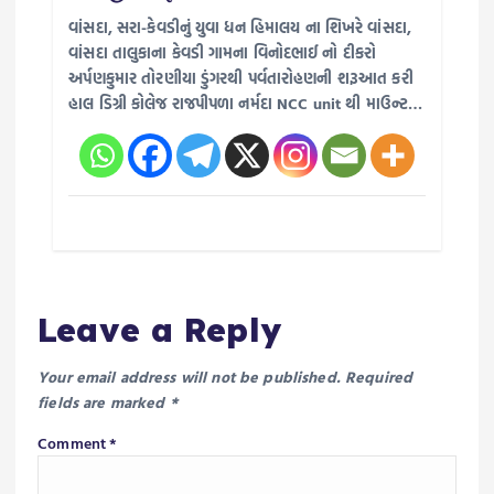
વાંસદા, સરા-કેવડીનું યુવા ધન હિમાલય ના શિખરે વાંસદા,
વાંસદા તાલુકાના કેવડી ગામના વિનોદભાઈ નો દીકરો
અર્પણકુમાર તોરણીયા ડુંગરથી પર્વતારોહણની શરૂઆત કરી
હાલ ડિગ્રી કોલેજ રાજપીપળા નર્મદા NCC unit થી માઉન્ટ…
Leave a Reply
Your email address will not be published.
Required
fields are marked
*
Comment
*