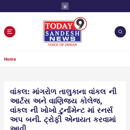
S
k
i
p
t
o
c
o
n
Home
t
e
n
t
વાંકલ: માંગરોળ તાલુકાના વાંકલ ની
આર્ટસ અને વાણિજ્ય કોલેજ,
વાંકલ ની ખોખો ટુર્નામેન્ટ માં રનર્સ
અપ બની. ટ્રોફી એનાયત કરવામાં
આવી.