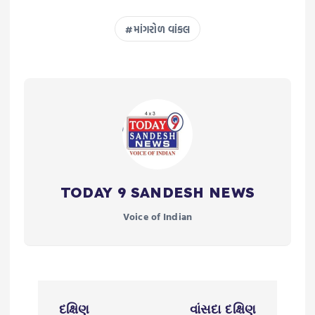
માંગરોળ વાંકલ
TODAY 9 SANDESH NEWS
Voice of Indian
P
દક્ષિણ
વાંસદા દક્ષિણ