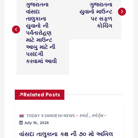
o
ગુજરાતના
ગુજરાતના
વાંસદા
યુવાનો માઉન્ટ
s
તાલુકાના
પર સફળ
યુવાનો ની
કોચિંગ
પર્વતારોહણ
t
માટે માઉન્ટ
આબુ માટે ની
n
પસંદગી
કરવામાં આવી
a
v
i
Related Posts
g
TODAY 9 SANDESH NEWS
સ્પર્ધા
,
સ્પોર્ટ્સ
July 16, 2026
a
વાંસદા તાલુકાના કક્ષ ની ૭૦ મો અખિલ