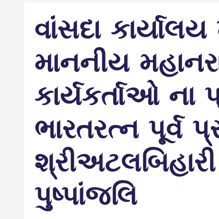
વાંસદા કાર્યાલય 
માનનીય મહાનરાષ્
કાર્યકર્તાઓ ના 
ભારતરત્ન પૂર્વ
શ્રીઅટલબિહારી 
પુષ્પાંજલિ