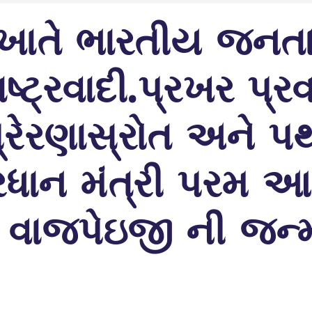
ખાતે ભારતીય જનતા પા
ટ્રવાદી.પ્રખર પ્ર
પ્રેરણાસ્રોત અને પ
 પ્રધાન મંત્રી પરમ
વાજ્પેઇજી ની જન્