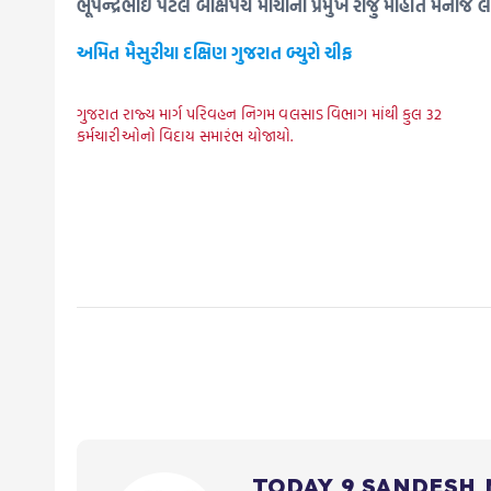
ભૂપેન્દ્રભાઈ પટેલ બક્ષિપંચ મૌર્ચાના પ્રમુખ રાજુ મોહીતે મનોજ
અમિત મૈસુરીયા દક્ષિણ ગુજરાત બ્યુરો ચીફ
ગુજરાત રાજ્ય માર્ગ પરિવહન નિગમ વલસાડ વિભાગ માંથી કુલ 32
કર્મચારીઓનો વિદાય સમારંભ યોજાયો.
TODAY 9 SANDESH