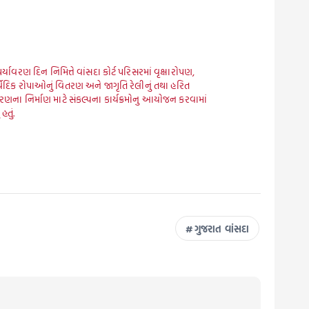
પર્યાવરણ દિન નિમિત્તે વાંસદા કોર્ટ પરિસરમાં વૃક્ષારોપણ,
વેદિક રોપાઓનું વિતરણ અને જાગૃતિ રેલીનું તથા હરિત
વરણના નિર્માણ માટે સંકલ્પના કાર્યક્રમોનુ આયોજન કરવામાં
હતું.
ગુજરાત વાંસદા