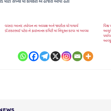
 લાડ મોટી સંખ્યા મા કાર્યકરો એ હાજરી આપી હતી
વાંસદા આનંદ તપોવન ના અધ્યક્ષ અને જાણીતા યોગાચાર્ય
વિશ્વ 
ડૉ.શંકરભાઈ પટેલ ને ફાઇનાન્સ કમિટી માં નિયુક્ત કરવા માં આવ્યા
આયુર્
પર્યા
આવ્યું 
 NEWS