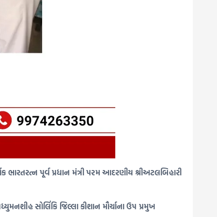
 દર્શક ભારતરત્ન પૂર્વ પ્રધાન મંત્રી પરમ આદરણીય શ્રીઅટલબિહારી
પધ્યુમનશીહ સોલિંકિ જિલ્લા કીશાન મૌર્ચાના ઉપ પ્રમુખ