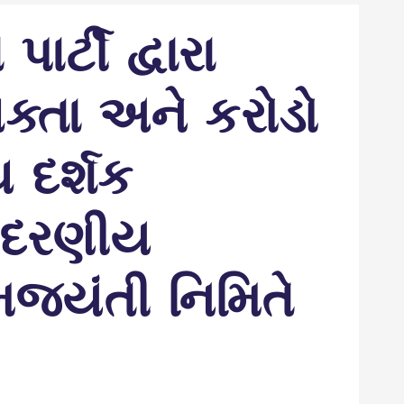
ર્ટી દ્વારા
વક્તા અને કરોડો
થ દર્શક
 આદરણીય
મજયંતી નિમિતે