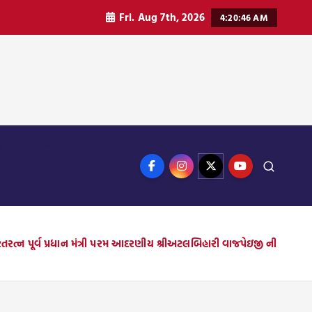
Fri. Aug 7th, 2026
4:20:48 AM
ન
ઈન્ડિયા
ભારતરત્ન પૂર્વ પ્રધાન મંત્રી પરમ આદરણીય શ્રીઅટલબિહારી વાજ્પેઇજી ની