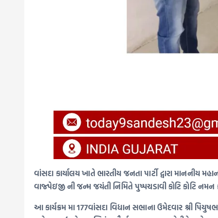
વાંસદા કાર્યાલય ખાતે ભારતીય જનતા પાર્ટી દ્વારા માનનીય મહાનર
વાજ્પેઇજી ની જન્મ જયંતી નિમિતે પુષ્પચડાવી કોટિ કોટિ નમન ક
આ કાર્યક્રમ મા 177વાંસદા વિધાન સભાના ઉમેદવાર શ્રી પિયુષભાઈ