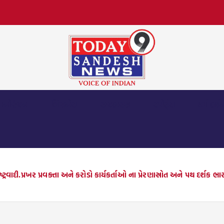
મનોરંજન
બિઝનેસ
રાજકારણ
સ્પોર્ટ્સ
ધર્મ દર્શ
ટ્રવાદી.પ્રખર પ્રવક્તા અને કરોડો કાર્યકર્તાઓ ના પ્રેરણાસ્રોત અને પથ દર્શક 