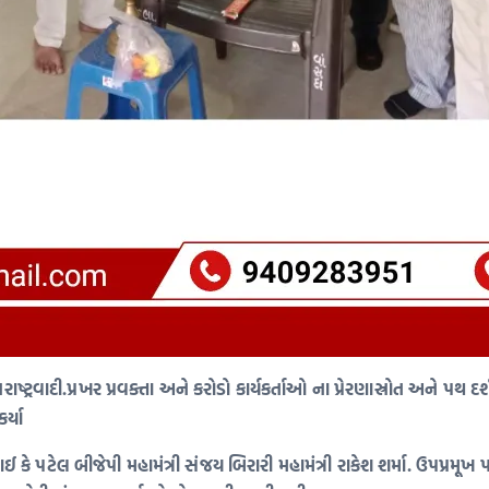
ાષ્ટ્રવાદી.પ્રખર પ્રવક્તા અને કરોડો કાર્યકર્તાઓ ના પ્રેરણાસ્રોત અને પથ
ર્યા
 કે પટેલ બીજેપી મહામંત્રી સંજય બિરારી મહામંત્રી રાકેશ શર્મા. ઉપપ્રમૂખ 