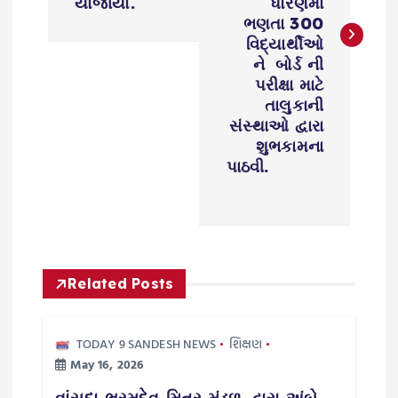
યોજાયો.
ધોરણમાં
ભણતા 300
n
વિદ્યાર્થીઓ
ને બોર્ડ ની
a
પરીક્ષા માટે
તાલુકાની
v
સંસ્થાઓ દ્વારા
શુભકામના
i
પાઠવી.
g
a
Related Posts
t
i
TODAY 9 SANDESH NEWS
શિક્ષણ
May 16, 2026
o
વાંસદા ભ્રમદેવ મિત્ર મંડળ દ્વારા અંબે