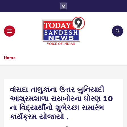
S
k
i
p
t
o
c
o
n
Home
t
e
n
t
વાંસદા તાલુકાના ઉત્તર બુનિયાદી
આશ્રમશાળા રાયબોરના ધોરણ 10
ના વિદ્યાર્થીનો શુભેચ્છા સમારંભ
કાર્યક્રમ યોજાયો .