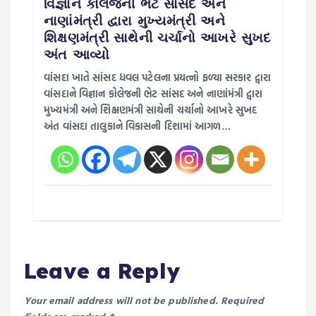
વિજ્ઞાન કોલેજની ભેટ સાંસદ અને
નાણાંમંત્રી દ્વારા મુખ્યમંત્રી અને
શિક્ષણમંત્રી સાથેની ચર્ચાનો આખરે સુખદ
અંત આવ્યો
વાંસદા ખાતે સાંસદ ધવલ પટેલના પ્રયત્નો ફળ્યા સરકાર દ્વારા
વાંસદાને વિજ્ઞાન કોલેજની ભેટ સાંસદ અને નાણાંમંત્રી દ્વારા
મુખ્યમંત્રી અને શિક્ષણમંત્રી સાથેની ચર્ચાનો આખરે સુખદ
અંત વાંસદા તાલુકાને વિકાસની દિશામાં આગળ…
Leave a Reply
Your email address will not be published.
Required