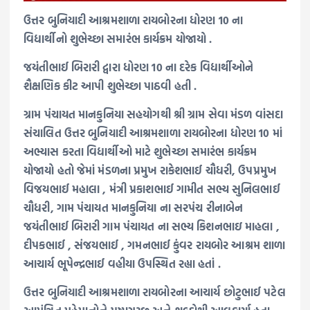
ઉત્તર બુનિયાદી આશ્રમશાળા રાયબોરના ધોરણ 10 ના
વિદ્યાર્થીનો શુભેચ્છા સમારંભ કાર્યક્રમ યોજાયો .
જયંતીભાઈ બિરારી દ્વારા ધોરણ 10 ના દરેક વિદ્યાર્થીઓને
શૈક્ષણિક કીટ આપી શુભેચ્છા પાઠવી હતી .
ગ્રામ પંચાયત માનકુનિયા સહયોગથી શ્રી ગ્રામ સેવા મંડળ વાંસદા
સંચાલિત ઉત્તર બુનિયાદી આશ્રમશાળા રાયબોરના ધોરણ 10 માં
અભ્યાસ કરતા વિદ્યાર્થીઓ માટે શુભેચ્છા સમારંભ કાર્યક્રમ
યોજાયો હતો જેમાં મંડળના પ્રમુખ રાકેશભાઈ ચૌધરી, ઉપપ્રમુખ
વિજયભાઈ મહાલા , મંત્રી પ્રકાશભાઈ ગામીત સભ્ય સુનિલભાઈ
ચૌધરી, ગામ પંચાયત માનકુનિયા ના સરપંચ રીનાબેન
જયંતીભાઈ બિરારી ગામ પંચાયત ના સભ્ય કિશનભાઇ માહલા ,
દીપકભાઈ , સંજયભાઈ , ગમનભાઈ કુંવર રાયબોર આશ્રમ શાળા
આચાર્ય ભૂપેન્દ્રભાઈ વહીયા ઉપસ્થિત રહ્યા હતાં .
ઉત્તર બુનિયાદી આશ્રમશાળા રાયબોરના આચાર્ય છોટુભાઈ પટેલ