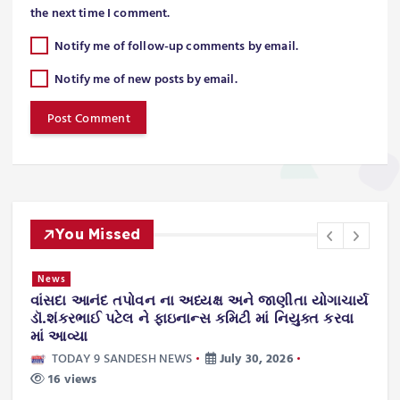
the next time I comment.
Notify me of follow-up comments by email.
Notify me of new posts by email.
You Missed
News
વાંસદા આનંદ તપોવન ના અધ્યક્ષ અને જાણીતા યોગાચાર્ય
ન
.
ડૉ.શંકરભાઈ પટેલ ને ફાઇનાન્સ કમિટી માં નિયુક્ત કરવા
ટ
માં આવ્યા
ws
TODAY 9 SANDESH NEWS
July 30, 2026
16 views