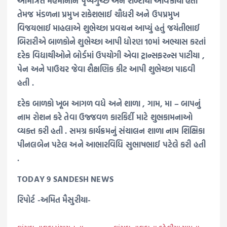
આમંત્રિત મહેમાનોને પૃષ્પગુચ્છ અને શબ્દોથી આવકાર્યા હતા
તેમજ મંડળના પ્રમુખ રાકેશભાઈ ચૌધરી અને ઉપપ્રમુખ
વિજયભાઈ માહલાએ શુભેચ્છા પ્રવચન આપ્યું હતું જયંતીભાઈ
બિરારીએ બાળકોને શુભેચ્છા આપી ધોરણ 10માં અભ્યાસ કરતાં
દરેક વિદ્યાથીઓને બોર્ડમાં ઉપયોગી એવા ટ્રાન્સફરન્સ પાટીયા ,
પેન અને પાઉચર જેવા શૈક્ષણિક કીટ આપી શુભેચ્છા પાઠવી
હતી .
દરેક બાળકો ખૂબ આગળ વધે અને શાળા , ગામ, મા – બાપનું
નામ રોશન કરે તેવા ઉજ્જવળ કારકિર્દી માટે શુભકામનાઓ
વ્યક્ત કરી હતી . સમગ્ર કાર્યક્રમનું સંચાલન શાળા નામ શિક્ષિકા
પીનલબેન પટેલ અને આભારવિધિ સુભાષભાઈ પટેલે કરી હતી
.
TODAY 9 SANDESH NEWS
રિપોર્ટ -અમિત મૈસુરીયા-