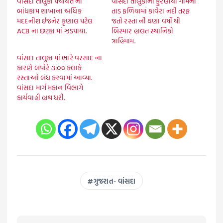
વાંસદા તાલુકા પંચાયત ના
વાંસદા તાલુકાના કુરેલીયા ગામના
બાંધકામ શાખાના અધિક
તાડ ફળિયામાં કાવેરા નદી તરફ
મદદનીશ ઈજનેર કૃણાલ પટેલ
જતો રસ્તા ની ઘણા વર્ષો થી
ACB ના છટકા માં ઝડપાયા.
બિસ્માર હાલત સ્થાનિકો
ત્રાહિમામ.
વાંસદા તાલુકા માં ભારે વરસાદ ના
કારણે બપોરે ૩:૦૦ કલાકે
રસ્તાઓ બંધ કરવામાં આવ્યા.
વાંસદા માર્ગ મકાન વિભાગે
કાર્યવાહી હાથ ધરી.
ગુજરાત- વાંસદા