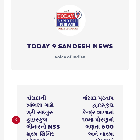
TODAY 9 SANDESH NEWS
Voice of Indian
P
વાંસદાની
વાંસદા પ્રતાપ
o
ખાંભલા ગામે
હાઇસ્કુલ
શ્રી સદગુરુ
કેન્દ્ર શાળામાં
s
હાઇસ્કુલ
૧૦મા ધોરણમાં
ભીનારનો NSS
ભણતા 600
શ્રમ શિબિર
અને બારમા
t