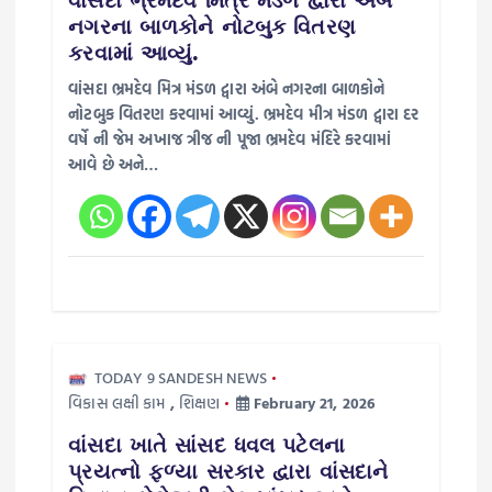
નગરના બાળકોને નોટબુક વિતરણ
n
કરવામાં આવ્યું.
વાંસદા ભ્રમદેવ મિત્ર મંડળ દ્વારા અંબે નગરના બાળકોને
નોટબુક વિતરણ કરવામાં આવ્યું. ભ્રમદેવ મીત્ર મંડળ દ્વારા દર
વર્ષે ની જેમ અખાજ ત્રીજ ની પૂજા ભ્રમદેવ મંદિરે કરવામાં
આવે છે અને…
TODAY 9 SANDESH NEWS
વિકાસ લક્ષી કામ
,
શિક્ષણ
February 21, 2026
વાંસદા ખાતે સાંસદ ધવલ પટેલના
પ્રયત્નો ફળ્યા સરકાર દ્વારા વાંસદાને