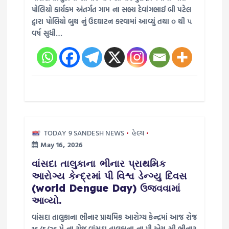
પોલિયો કાર્યકમ અંતર્ગત ગામ ના સભ્ય દેવાંગભાઈ બી પટેલ
દ્વારા પોલિયો બુથ નું ઉદઘાટન કરવામાં આવ્યું તથા ૦ થી ૫
વર્ષ સુધી…
TODAY 9 SANDESH NEWS
હેલ્થ
May 16, 2026
વાંસદા તાલુકાના ભીનાર પ્રાથમિક
આરોગ્ય કેન્દ્રમાં પી વિશ્વ ડેન્ગ્યુ દિવસ
(world Dengue Day) ઉજવવામાં
આવ્યો.
વાંસદા તાલુકાના ભીનાર પ્રાથમિક આરોગ્ય કેન્દ્રમાં આજ રોજ
16/5/26 મે‌ ના રોજ વાંસદા તાલુકાના ના પી.એચ.સી ભીનાર