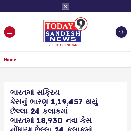
S
k
i
p
t
o
c
o
n
Home
t
e
n
t
ભારતમાં સક્રિય
કેસનું ભારણ 1,19,457 થયું
છેલ્લા 24 કલાકમાં
ભારતમાં 18,930 નવા કેસ
નોંધાયા.છેલ્લા 24 કલાકમાં