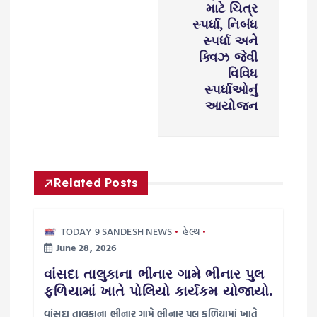
માટે ચિત્ર
a
સ્પર્ધા, નિબંધ
સ્પર્ધા અને
t
ક્વિઝ જેવી
વિવિધ
સ્પર્ધાઓનું
i
આયોજન
o
n
Related Posts
TODAY 9 SANDESH NEWS
હેલ્થ
June 28, 2026
વાંસદા તાલુકાના ભીનાર ગામે ભીનાર પુલ
ફળિયામાં ખાતે પોલિયો કાર્યકમ યોજાયો.
વાંસદા તાલુકાના ભીનાર ગામે ભીનાર પુલ ફળિયામાં ખાતે