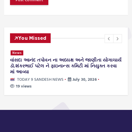
You Missed
News
વાંસદા આનંદ તપોવન ના અધ્યક્ષ અને જાણીતા યોગાચાર્ય
ન
.
ડૉ.શંકરભાઈ પટેલ ને ફાઇનાન્સ કમિટી માં નિયુક્ત કરવા
ટ
માં આવ્યા
TODAY 9 SANDESH NEWS
July 30, 2026
19 views