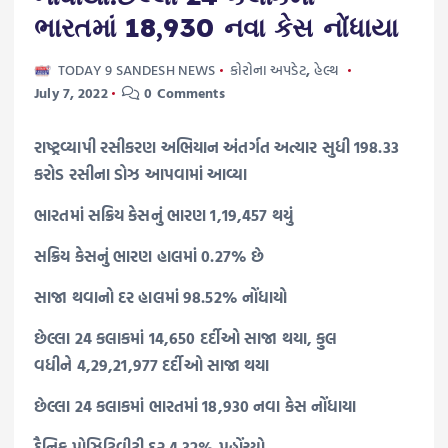
ભારતમાં 18,930 નવા કેસ નોંધાયા
TODAY 9 SANDESH NEWS
કોરોના અપડેટ
,
હેલ્થ
July 7, 2022
0 Comments
રાષ્ટ્રવ્યાપી રસીકરણ અભિયાન અંતર્ગત અત્યાર સુધી 198.33
કરોડ રસીના ડોઝ આપવામાં આવ્યા
ભારતમાં સક્રિય કેસનું ભારણ 1,19,457 થયું
સક્રિય કેસનું ભારણ હાલમાં 0.27% છે
સાજા થવાનો દર હાલમાં 98.52% નોંધાયો
છેલ્લા 24 કલાકમાં 14,650 દર્દીઓ સાજા થયા, કુલ
વધીને 4,29,21,977 દર્દીઓ સાજા થયા
છેલ્લા 24 કલાકમાં ભારતમાં 18,930 નવા કેસ નોંધાયા
દૈનિક પોઝિટિવીટી દર 4.32% પહોંચ્યો