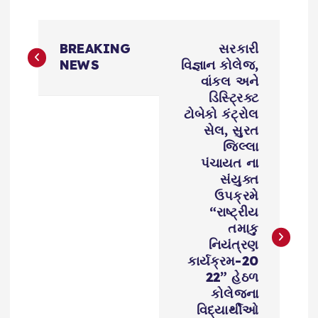
P
BREAKING
સરકારી
o
NEWS
વિજ્ઞાન કોલેજ,
વાંકલ અને
s
ડિસ્ટ્રિક્ટ
ટોબેકો કંટ્રોલ
સેલ, સુરત
t
જિલ્લા
પંચાયત ના
n
સંયુક્ત
ઉપક્રમે
a
“રાષ્ટ્રીય
તમાકુ
v
નિયંત્રણ
કાર્યક્રમ-20
i
22” હેઠળ
કોલેજના
g
વિદ્યાર્થીઓ