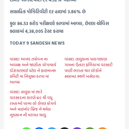
સાપ્તાહિક પોઝિટિવીટી દર હાલમાં 3.86% છે
કુલ 86.53 કરોડ પરીક્ષણો કરવામાં આવ્યા, છેલ્લા ચોવિસ
કલાકમાં 4,38,005 ટેસ્ટ કરાયા
TODAY 9 SANDESH NEWS
વાંસદા આનંદ તપોવન ના
વાંસદા તાલુકાના પાલગભાણ
અધ્યક્ષ અને જાણીતા યોગાચાર્ય
ગામના ઉતારા ફળિયામાં વરસાદી
ડૉ.શંકરભાઈ પટેલ ને ફાઇનાન્સ
પાણી ભરાતા ચાર લોકોને
કમિટી માં નિયુક્ત કરવા માં
સલામત સ્થળે ખસેડાયા.
આવ્યા
વાંસદા તાલુકા માં ભારે
વારસાદના કારણે ૪૯ થી વધુ
રસ્તાઓ પરના લો લેવલ કોઝવે
અને માઇનોર બ્રિજ ને થયેલ
નુકસાન ની મરામત ચાલુ.