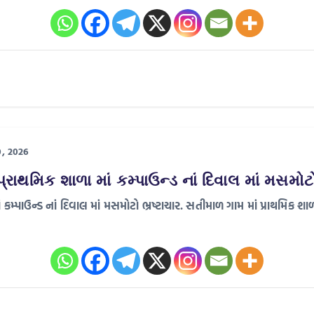
0, 2026
્રાથમિક શાળા માં કમ્પાઉન્ડ નાં દિવાલ માં મસમોટો
મ્પાઉન્ડ નાં દિવાલ માં મસમોટો ભ્રષ્ટાચાર. સતીમાળ ગામ માં પ્રાથમિક શાળા મ