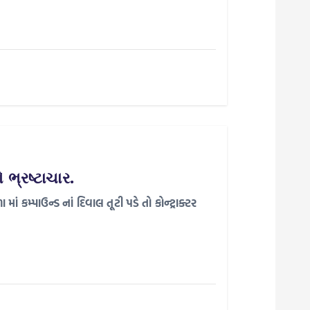
 ભ્રષ્ટાચાર.
ાં કમ્પાઉન્ડ નાં દિવાલ તૂટી પડે તો કોન્ટ્રાક્ટર