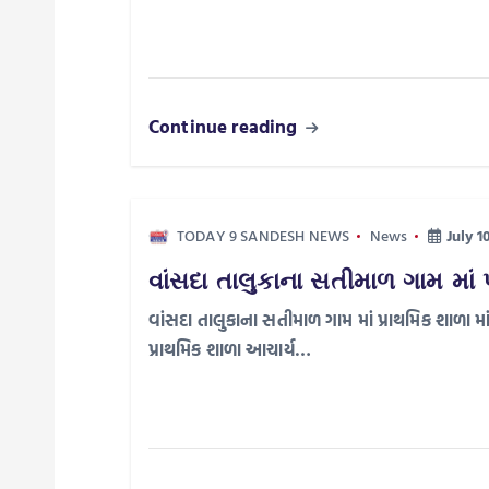
i
g
a
Continue reading
t
TODAY 9 SANDESH NEWS
News
July 1
i
વાંસદા તાલુકાના સતીમાળ ગામ માં પ
o
વાંસદા તાલુકાના સતીમાળ ગામ માં પ્રાથમિક શાળા માં ક
પ્રાથમિક શાળા આચાર્ય…
n