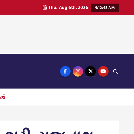
Thu. Aug 6th, 2026
4:12:49 AM
ન
ઈન્ડિયા
રશે