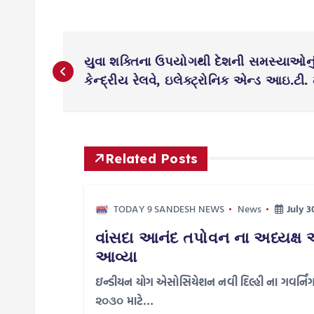
P
યુવા શક્તિના ઉપયોગથી દેશની સમસ્યાઓનું
o
કેન્દ્રીય રેલવે, ઇલેક્ટ્રોનિક એન્ડ આઇ.ટી. મ
s
t
Related Posts
n
TODAY 9 SANDESH NEWS
News
July 3
a
વાંસદા આનંદ તપોવન ના અધ્યક્ષ અ
આવ્યા
v
ઇન્ડીયન યોગ એસોસિયેશન નવી દિલ્હી ના ગવર્નિંગ ક
૨૦૩૦ માટે…