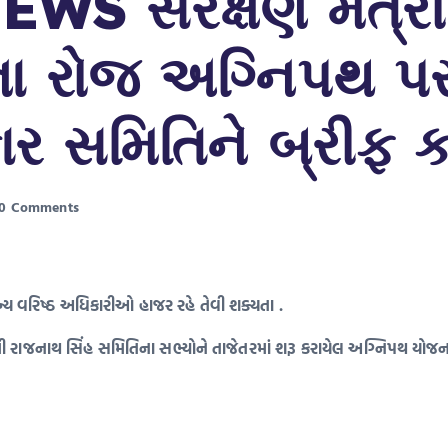
 સંરક્ષણ મંત્રી 
ા રોજ અગ્નિપથ પર 
ર સમિતિને બ્રીફ ક
0 Comments
ન્ય વરિષ્ઠ અધિકારીઓ હાજર રહે તેવી શક્યતા .
્રી શ્રી રાજનાથ સિંહ સમિતિના સભ્યોને તાજેતરમાં શરૂ કરાયેલ અગ્નિપથ