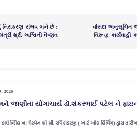
 નિરાકરણ સંભવ બને છે :
વાંસદા અનુસૂચિત 
ંત્રી શ્રી અશ્વિની વૈષ્ણવ
વિરૂદ્ધ કાર્યવાહ
0, 2026
ને જાણીતા યોગાચાર્ય ડૉ.શંકરભાઈ પટેલ ને ફાઇનાન
ાઉન્સિલ ના ચેરમેન શ્રી શ્રી. રવિશંકરજી ( આર્ટ ઓફ લિવિંગ) દ્વારા તાર