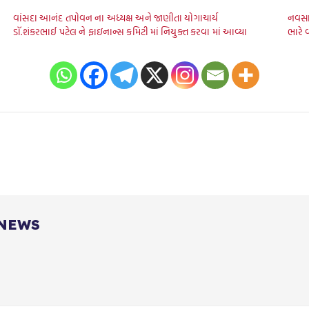
વાંસદા આનંદ તપોવન ના અધ્યક્ષ અને જાણીતા યોગાચાર્ય
નવસાર
ડૉ.શંકરભાઈ પટેલ ને ફાઇનાન્સ કમિટી માં નિયુક્ત કરવા માં આવ્યા
ભારે
 NEWS