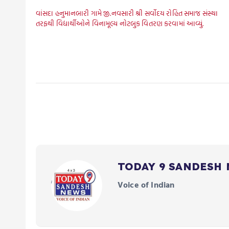
વાંસદા હનુમાનબારી ગામે જી.નવસારી શ્રી સર્વોદય રોહિત સમાજ સંસ્થા
તરફથી વિદ્યાર્થીઓને વિનામૂલ્ય નોટબુક વિતરણ કરવામાં આવ્યું.
TODAY 9 SANDESH
Voice of Indian