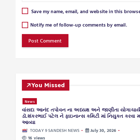
Save my name, email, and website in this browse
Notify me of follow-up comments by email.
You Missed
News
વાંસદા આનંદ તપોવન ના અધ્યક્ષ અને જાણીતા યોગાચાર્
ડાયા.
ડૉ.શંકરભાઈ પટેલ ને ફાઇનાન્સ કમિટી માં નિયુક્ત કરવા મા
આવ્યા
TODAY 9 SANDESH NEWS
July 30, 2026
16 views