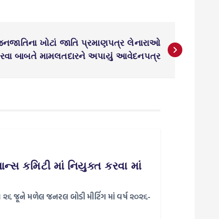
જનજાતિના ખોટાં જાતિ પ્રમાણપત્ર લેનારાઓ
ી કરવા બાબતે મામલતદારને અપાયું આવેદનપત્ર
્સ કમિટી માં નિયુક્ત કરવા માં
ીખ ૨૬ જૂને મળેલ જનરલ બોડી મીટિંગ માં વર્ષ ૨૦૨૬-