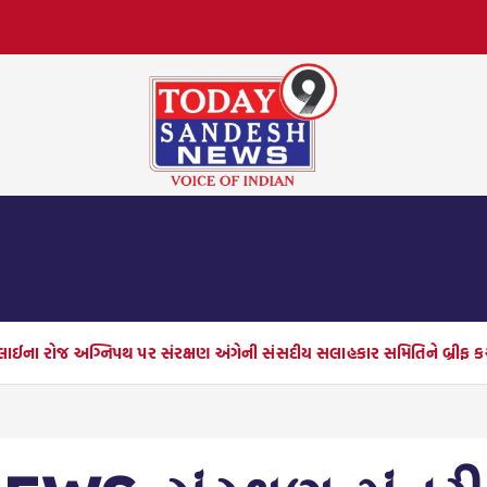
મનોરંજન
બિઝનેસ
રાજકારણ
સ્પોર્ટ્સ
ધર્મ દર્શ
ુલાઈના રોજ અગ્નિપથ પર સંરક્ષણ અંગેની સંસદીય સલાહકાર સમિતિને બ્રીફ ક