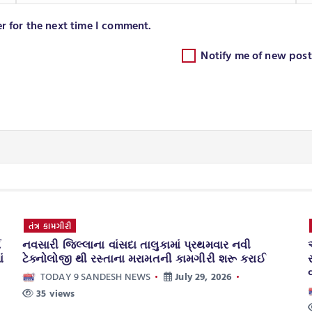
r for the next time I comment.
Notify me of new post
તંત્ર કામગીરી
ય
નવસારી જિલ્લાના વાંસદા તાલુકામાં પ્રથમવાર નવી
ં
ટેક્નોલોજી થી રસ્તાના મરામતની કામગીરી શરૂ કરાઈ
TODAY 9 SANDESH NEWS
July 29, 2026
35 views