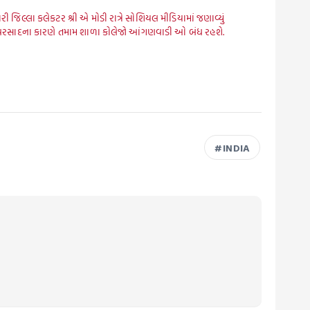
ી જિલ્લા કલેકટર શ્રી એ મોડી રાત્રે સોશિયલ મીડિયામાં જણાવ્યું
 વરસાદના કારણે તમામ શાળા કોલેજો આંગણવાડી ઓ બંધ રહશે.
INDIA