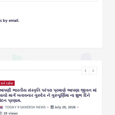
s by email.
ધર્મ દર્શન
ગુજરા
આપણી ભારતીય સંસ્કૃતિ પરંપરા પ્રમાણે આપણા જીવન માં
વાંસદ
સાચો માર્ગ બતાવનાર ગુરુદેવ ને ગુરુપૂર્ણિમા ના શુભ દિને
પટેલની
વંદન પ્રણામ.
ફાઇના
TODAY 9 SANDESH NEWS
July 29, 2026
TO
29 views
73 