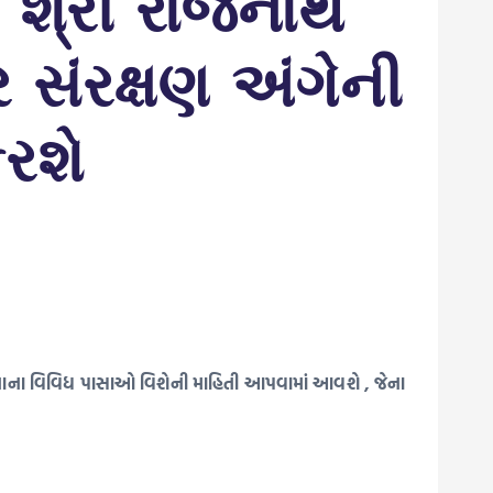
શ્રી રાજનાથ
સંરક્ષણ અંગેની
રશે
 યોજનાના વિવિધ પાસાઓ વિશેની માહિતી આપવામાં આવશે , જેના