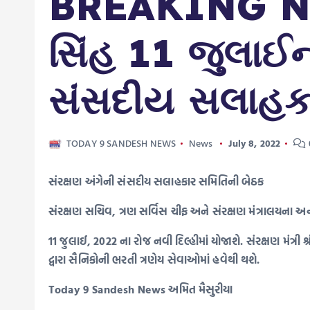
BREAKING NEWS
સિંહ 11 જુલાઈન
સંસદીય સલાહકા
TODAY 9 SANDESH NEWS
News
July 8, 2022
સંરક્ષણ અંગેની સંસદીય સલાહકાર સમિતિની બેઠક
સંરક્ષણ સચિવ, ત્રણ સર્વિસ ચીફ અને સંરક્ષણ મંત્રાલયના અ
11 જુલાઈ, 2022 ના રોજ નવી દિલ્હીમાં યોજાશે. સંરક્ષણ મંત
દ્વારા સૈનિકોની ભરતી ત્રણેય સેવાઓમાં હવેથી થશે.
Today 9 Sandesh News અમિત મૈસુરીયા