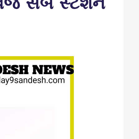
 વિજ સબ સ્ટેશન