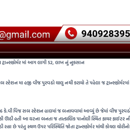
ટ્રાન્સફોર્મર માં આગ લાગી 52, લાખ નું નુકસાન
સબ સ્ટેશન મા હજી વીજ પુરવઠો ચાલુ નથી કરાયો તે પહેલા જ ટ્રાન્સફોર
6 કે.વી વિજ સબ સ્ટેશન હાલમાં જ બનાવવામાં આવ્યું છે જેમાં વીજ પુરવઠ
 ભભૂકી ઊઠી હતી આ ઘટના બનતા જ તાત્કાલિક પાનોલી સ્થિત ફાયર ફાઈટર
રહ્યા છે પરંતુ સ્થળ ઉપર પરિસ્થિતિ જોતા ટ્રાન્સફોર્મર માંથી કોયલ ચોર