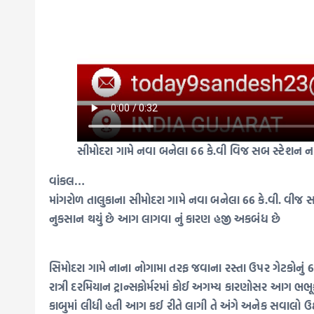
સીમોદરા ગામે નવા બનેલા 66 કે.વી વિજ સબ સ્ટેશન ના 
વાંકલ…
માંગરોળ તાલુકાના સીમોદરા ગામે નવા બનેલા 66 કે.વી. વીજ 
નુકસાન થયું છે આગ લાગવા નું કારણ હજી અકબંધ છે
સિમોદરા ગામે નાના નોગામા તરફ જવાના રસ્તા ઉપર ગેટકોનું 6
રાત્રી દરમિયાન ટ્રાન્સફોર્મરમાં કોઈ અગમ્ય કારણોસર આગ
કાબુમાં લીધી હતી આગ કઈ રીતે લાગી તે અંગે અનેક સવાલો ઉઠી 