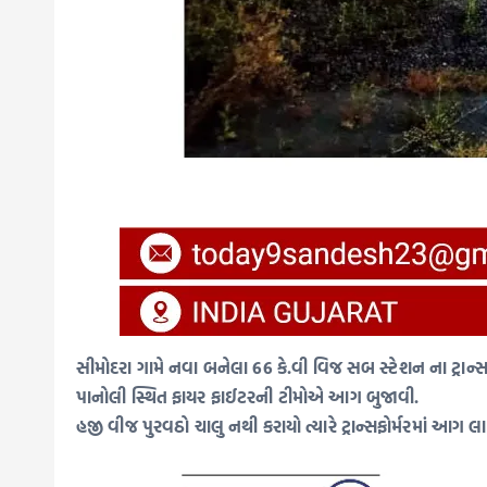
સીમોદરા ગામે નવા બનેલા 66 કે.વી વિજ સબ સ્ટેશન ના ટ્રાન્સ
પાનોલી સ્થિત ફાયર ફાઈટરની ટીમોએ આગ બુજાવી.
હજી વીજ પુરવઠો ચાલુ નથી કરાયો ત્યારે ટ્રાન્સફોર્મરમાં આગ