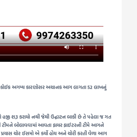
્મરમાં કોઈક અગમ્ય કારણોસર અચાનક આગ લાગતા 52 લાખનું
ો હજી શરૂ કરાયો નથી જેથી ઉદ્ઘાટન બાકી છે તે પહેલા જ ગત
 ની ટીમને બોલાવવામાં આવતા ફાયર ફાઈટરની ટીમે આગને
ીનો પ્રયાસ ચોર ઈસમો એ કર્યો હોય અને ચોરી કરતી વેળા આગ