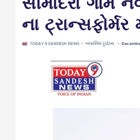
સીમોદરા ગામે ન
ના ટ્રાન્સફોર્મ
TODAY 9 SANDESH NEWS
આકસ્મિક દુર્ધટના
December