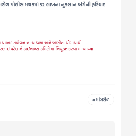
 માંગરોળ પોલીસ મથકમાં 52 લાખના નુકસાન અંગેની ફરિયાદ
ા આનંદ તપોવન ના અધ્યક્ષ અને જાણીતા યોગાચાર્ય
કરભાઈ પટેલ ને ફાઇનાન્સ કમિટી માં નિયુક્ત કરવા માં આવ્યા
માંગરોળ