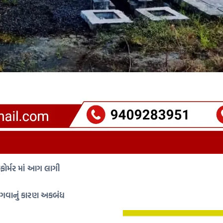
ફોર્મર માં આગ લાગી
 લાગવાનું કારણ અકબંધ