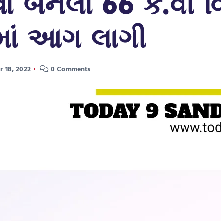
વા બનેલા 66 કે.વી
ર માં આગ લાગી
 18, 2022
0 Comments