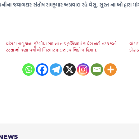
 કંપનીના જવાબદાર સંતોષ રામકુમાર અગ્રવાલ રહે વેસુ, સુરત ના ઓ દ્વારા
વાંસદા તાલુકાના કુરેલીયા ગામના તાડ ફળિયામાં કાવેરા નદી તરફ જતો
વાંસદ
રસ્તા ની ઘણા વર્ષો થી બિસ્માર હાલત સ્થાનિકો ત્રાહિમામ.
ડૉ.શં
 NEWS