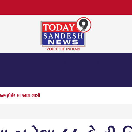
મનોરંજન
બિઝનેસ
રાજકારણ
સ્પોર્ટ્સ
ધર્મ દર્શ
ાન્સફોર્મર માં આગ લાગી