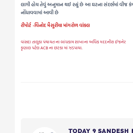
લાગી હોય તેવું અનુમાન થઈ રહ્યું છે આ ઘટના સંદર્ભમાં વીજ
નોંધાવવામાં આવી છે
રીપોર્ટ -વિનોદ મૈસુરીયા માંગરોળ વાંકલ
વાંસદા તાલુકા પંચાયત ના બાંધકામ શાખાના અધિક મદદનીશ ઈજનેર
કૃણાલ પટેલ ACB ના છટકા માં ઝડપાયા.
TODAY 9 SANDESH