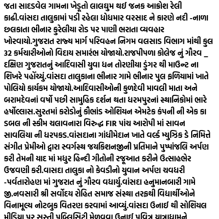
જતા સાદડવેલ ગામના ખેડૂતો લાલઘુમ થઈ જનક આક્રોશ રેલી
કાઢી.
વાંસદા તાલુકામાં પડી રહેલા ધોધમાર વરસાદ ને કારણે નદી -નાળા
છલકાતા ભીનાર કુરેલીયા રોડ પર પાણી ભરાતા વ્યવહાર
ખોરવાયો.
ગુજરાત રાજ્ય માર્ગ પરિવહન નિગમ વલસાડ વિભાગ માંથી કુલ
32 કર્મચારીઓનો વિદાય સમારંભ યોજાયો.
રાજપીપળા કોલેજ નું ગૌરવ _
દક્ષિણ ગુજરાતનું આદિવાસી યુવા ધન તોરણીયા ડુંગર થી માઉન્ટ ના
શિખરે પહોંચ્યું.
વાંસદા તાલુકાના ભીનાર ગામે ભીનાર પુલ ફળિયામાં ખાતે
પોલિયો કાર્યકમ યોજાયો.
આદિવાસીઓની કુળદેવી માવલી માતા અને
બરામદેવનાં વર્ષો પછી સામુહિક દર્શન થતા ધરમપુરનાં સ્થાનિકોમાં ભારે
હર્ષોલ્લાસ.
સુરતમાં કરોડોનું કૌભાંડ ઓશિયન એમટેક કંપની ની એક કા
ડબલ ની સ્કીમ ચલાવનારા વિરુદ્ધ FIR પાંચ આરોપી માં સાવન
સાવલિયા ની ધરપકડ.
વાંસદાના ગાંધીમેદાન ખાતે વર્લ્ડ મ્યુઝિક ડે નિમિત્તે
સંગીત પ્રેમીઓ દ્વારા સ્વર્ગસ્થ જયકિશનજીની પ્રતિમાને પુષ્પાંજલિ અર્પણ
કરી તેમની યાદ માં મધુર હિન્દી ગીતોની રજૂઆત કરીને ઉત્સાહભેર
ઉજવણી કરી.
વાસદા તાલુકા નો કેવડીનો યુવાન અર્પણ ચવધરી
-પર્વતારોહણ માં ગુજરાત નું ગૌરવ વધાર્યુ.
વાંસદા હનુમાનબારી ગામે
જી.નવસારી શ્રી સર્વોદય રોહિત સમાજ સંસ્થા તરફથી વિદ્યાર્થીઓને
વિનામૂલ્ય નોટબુક વિતરણ કરવામાં આવ્યું.
વાંસદા ઉનાઈ થી સોશિયલ
મીડિયા પર સસ્તી પબ્લિસિટી મેળવવા ઉનાઈ પવિત્ર યાત્રાધામને