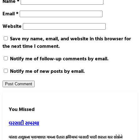
Name
*
Email
*
Website
Save my name, email, and website in this browser for
the next time I comment.
Notify me of follow-up comments by email.
Notify me of new posts by email.
You Missed
વરસાદી સમસ્યા
વાંસદા તાલુકાના પાલગભાણ ગામના ઉતારા ફળિયામાં વરસાદી પાણી ભરાતા ચાર લોકોને