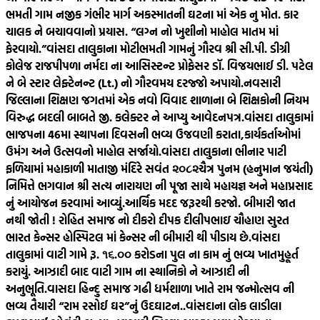
ભમતી ગામ નજીક ગંભીર માર્ગ અકસ્માતની ઘટના માં એક નુ મોત. કાર
ચાલક ને બચાવવાનો પ્રયાસ. “લગ્ન નો ખુશીનો માહોલ માતમ માં
ફેરવાયો.”
વાંસદા તાલુકાના મોટીભમતી ગામનું ગૌરવ શ્રી સી.પી. ડીગ્રી
કોલેજ રાજપીપળા નર્મદા ના આસિસ્ટન્ટ પ્રોફેસર ડૉ. વિજયભાઈ ડી. પટેલ
ને બે સ્ટાર લેફ્ટેનન્ટ (Lt.) નો ગૌરવમય દરજ્જો અપાયો.
નવસારી
જિલ્લાના શિક્ષણ જગતમાં એક નવો વિવાદ શાળાના બે શિક્ષકોની નિયમ
વિરુદ્ધ બદલી બાબતે જી. કલેક્ટર ને આપ્યુ આવેદનપત્ર.
વાંસદા તાલુકામાં
ભાજપના 46મા સ્થાપના દિવસની ભવ્ય ઉજવણી કરાતા,કાર્યકર્તાઓમાં
ઉમંગ અને ઉત્સવનો માહોલ સર્જાયો.
વાંસદા તાલુકાના ભીનાર પાટી
ફળિયામાં મહાકાળી માતાજી મંદિરે સવંત ‌‌૨૦૮૨ચૈત્ર‌ પુનમ (હનુમાન જયંતી)
નિમિત્તે ભગવાન શ્રી સત્ય નારાયણ ની પૂજા સાથે મહાયજ્ઞ અને મહાપ્રસાદ
નું આયોજન કરવામાં આવ્યું.
આર્થિક મદદ જરૂરથી કરજો. બીમારી જાત
નથી જોતી ! રોહિત સમાજ નો દીકરો દીપક દીલીપભાઇ ચૌહાણ સુરત
ભારત કેન્સર હોસ્પિટલ માં કેન્સર ની બીમારી થી પીડાય છે.
વાંસદા
તાલુકામાં વાટી ગામે રૂ. ૧૬.૦૦ કરોડના પુલ ના કામ નું ભવ્ય ખાતમુહૂર્ત
કરાયું. આઝાદી બાદ વાટી ગામ ના સ્થાનિકો ને આઝાદી ની
અનુભૂતિ.
વાસદા હિન્દુ સમાજ ગઢી ધર્મશાળા ખાતે રામ જન્મોત્સવ ની
ભવ્ય તૈયારી “રામ રસોઈ ઘર”નું ઉદઘાટન..
વાંસદાના લોક લાડીલા