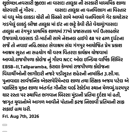
શુભેચ્છા.
નવસારી જીલ્લા ના વાસદા તાલુકા ની સરકારી માધ્યમિક શાળા
ચોરવણી નું ગૌરવ .
વાસદા તાલુકા ના વનવિભાગ ના વિસ્તાર
માં વધુ એક લાકડા ચોરી નો કિસ્સો સામે આવ્યો વનવિભાગે ગેર કાયદેસર
ઝડપેલું લાકડું બીજા તાલુકા માં ઈટ ના ભટ્ટે કેવી રીતે વેચાયું?
વાસદા
તાલુકા ના રંગપુર પ્રાથમિક શાળામાં 77મો પ્રજાસત્તાક પર્વ ઉત્સાહભેર
ઉજવાયો.
વલસાડ ડી-માર્ટની સામે નેશનલ હાઈવે 48 પર ઢાળ દુર્ધટના
સર્જે તો નવાઇ નહિ.
ભારત સેવાશ્રમ સંઘ ગંગપુર આયોજિત પ્રેમ પ્રકાશ
આશ્રમ સુરત ના સહયોગ થી વસ્ત્ર વિતરણ કાર્યક્રમ યોજવામાં
આવ્યો.
રાજપીપળા કોલેજ નું ગૌરવ NCC ઓલ ઇન્ડિયા વાર્ષિક શિબિર
EBSB–II,Taliparamba, કેરાલા કેમ્પમાં રાજપીપળા કોલેજના
વિદ્યાર્થીઓની ભાગીદારી નજરે પડી
સુરત શહેરની નામાંકિત રૂ.સી.મા.
પુનાવાલા સાર્વજનિક એક્સપેરિમેન્ટલ શાળા તથા શિક્ષક અજય પટેલ એ
પ્લાસ્ટિક મુક્ત શાળા અંતર્ગત ગીનીસ વર્લ્ડ રેકોર્ડમા સ્થાન મેળવ્યું.
ધરમપુર
ચાર રસ્તા પર સ્થાપિત ભગવાન બિરસા મુંડાની પ્રતિમા દુર્દશા માં હતી,
જાગૃત યુવાનોએ આગળ આવીને પોતાની ફરજ નિભાવી પ્રતિમાની સાફ
સફાઈ હાથ ધરી.
Fri. Aug 7th, 2026