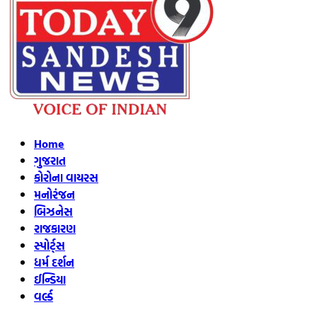
Home
ગુજરાત
કોરોના વાયરસ
મનોરંજન
બિઝનેસ
રાજકારણ
સ્પોર્ટ્સ
ધર્મ દર્શન
ઈન્ડિયા
વર્લ્ડ