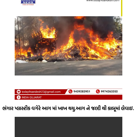
ભંગાર પ્લાસ્ટીક વગેરે આગ માં ખાખ થયુ.આગ ને જલ્દી થી કાબૂમાં લેવાઇ.