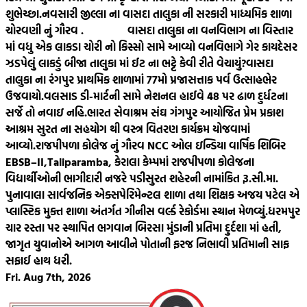
શુભેચ્છા.
નવસારી જીલ્લા ના વાસદા તાલુકા ની સરકારી માધ્યમિક શાળા
ચોરવણી નું ગૌરવ .
વાસદા તાલુકા ના વનવિભાગ ના વિસ્તાર
માં વધુ એક લાકડા ચોરી નો કિસ્સો સામે આવ્યો વનવિભાગે ગેર કાયદેસર
ઝડપેલું લાકડું બીજા તાલુકા માં ઈટ ના ભટ્ટે કેવી રીતે વેચાયું?
વાસદા
તાલુકા ના રંગપુર પ્રાથમિક શાળામાં 77મો પ્રજાસત્તાક પર્વ ઉત્સાહભેર
ઉજવાયો.
વલસાડ ડી-માર્ટની સામે નેશનલ હાઈવે 48 પર ઢાળ દુર્ધટના
સર્જે તો નવાઇ નહિ.
ભારત સેવાશ્રમ સંઘ ગંગપુર આયોજિત પ્રેમ પ્રકાશ
આશ્રમ સુરત ના સહયોગ થી વસ્ત્ર વિતરણ કાર્યક્રમ યોજવામાં
આવ્યો.
રાજપીપળા કોલેજ નું ગૌરવ NCC ઓલ ઇન્ડિયા વાર્ષિક શિબિર
EBSB–II,Taliparamba, કેરાલા કેમ્પમાં રાજપીપળા કોલેજના
વિદ્યાર્થીઓની ભાગીદારી નજરે પડી
સુરત શહેરની નામાંકિત રૂ.સી.મા.
પુનાવાલા સાર્વજનિક એક્સપેરિમેન્ટલ શાળા તથા શિક્ષક અજય પટેલ એ
પ્લાસ્ટિક મુક્ત શાળા અંતર્ગત ગીનીસ વર્લ્ડ રેકોર્ડમા સ્થાન મેળવ્યું.
ધરમપુર
ચાર રસ્તા પર સ્થાપિત ભગવાન બિરસા મુંડાની પ્રતિમા દુર્દશા માં હતી,
જાગૃત યુવાનોએ આગળ આવીને પોતાની ફરજ નિભાવી પ્રતિમાની સાફ
સફાઈ હાથ ધરી.
Fri. Aug 7th, 2026