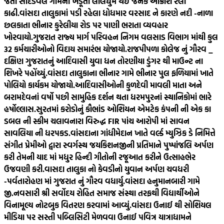
જતા સાદડવેલ ગામના ખેડૂતો લાલઘુમ થઈ જનક આક્રોશ રેલી
કાઢી.
વાંસદા તાલુકામાં પડી રહેલા ધોધમાર વરસાદ ને કારણે નદી -નાળા
છલકાતા ભીનાર કુરેલીયા રોડ પર પાણી ભરાતા વ્યવહાર
ખોરવાયો.
ગુજરાત રાજ્ય માર્ગ પરિવહન નિગમ વલસાડ વિભાગ માંથી કુલ
32 કર્મચારીઓનો વિદાય સમારંભ યોજાયો.
રાજપીપળા કોલેજ નું ગૌરવ _
દક્ષિણ ગુજરાતનું આદિવાસી યુવા ધન તોરણીયા ડુંગર થી માઉન્ટ ના
શિખરે પહોંચ્યું.
વાંસદા તાલુકાના ભીનાર ગામે ભીનાર પુલ ફળિયામાં ખાતે
પોલિયો કાર્યકમ યોજાયો.
આદિવાસીઓની કુળદેવી માવલી માતા અને
બરામદેવનાં વર્ષો પછી સામુહિક દર્શન થતા ધરમપુરનાં સ્થાનિકોમાં ભારે
હર્ષોલ્લાસ.
સુરતમાં કરોડોનું કૌભાંડ ઓશિયન એમટેક કંપની ની એક કા
ડબલ ની સ્કીમ ચલાવનારા વિરુદ્ધ FIR પાંચ આરોપી માં સાવન
સાવલિયા ની ધરપકડ.
વાંસદાના ગાંધીમેદાન ખાતે વર્લ્ડ મ્યુઝિક ડે નિમિત્તે
સંગીત પ્રેમીઓ દ્વારા સ્વર્ગસ્થ જયકિશનજીની પ્રતિમાને પુષ્પાંજલિ અર્પણ
કરી તેમની યાદ માં મધુર હિન્દી ગીતોની રજૂઆત કરીને ઉત્સાહભેર
ઉજવણી કરી.
વાસદા તાલુકા નો કેવડીનો યુવાન અર્પણ ચવધરી
-પર્વતારોહણ માં ગુજરાત નું ગૌરવ વધાર્યુ.
વાંસદા હનુમાનબારી ગામે
જી.નવસારી શ્રી સર્વોદય રોહિત સમાજ સંસ્થા તરફથી વિદ્યાર્થીઓને
વિનામૂલ્ય નોટબુક વિતરણ કરવામાં આવ્યું.
વાંસદા ઉનાઈ થી સોશિયલ
મીડિયા પર સસ્તી પબ્લિસિટી મેળવવા ઉનાઈ પવિત્ર યાત્રાધામને