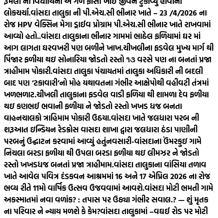
રૂમલા ની વિદ્યાર્થિની એ ગળે ફાંસો ખાઈ જીવન ટુંકાવ્યુ હોવાની
લોકચર્ચા.
વાંસદા તાલુકા ની પી.એચ.સી ભીનાર ખાતે – 23 /4/2026 ના
રોજ HPV વેક્સિન મેગા ડ્રાઈવ પ્રોગ્રામ પી.એચ.સી ભીનાર ખાતે રાખવામાં
આવ્યો હતો..
વાંસદા તાલુકાના ભીનાર ગામમાં ભાઠેલ ફળિયામાં ઘર માં
આગ લાગતા ઘરવખરી પણ બળીને ખાખ.
ચીખલીના ફડવેલ મુખ્ય માર્ગ થી
પિંજાર ફળીયા થઇ સોનારિયા જોડતો રસ્તો ૧૩ વરસે પણ ના બનતાં પ્રજા
ત્રાહીમામ પોકારી.
વાંસદા તાલુકા પંચાયતમાં તાલુકા અધિકારી ની બદલી
બાદ પણ ‘ટકાવારી’નો મોહ યથાવતના ગંભીર આક્ષેપોથી વહીવટી તંત્રમાં
ખળભળાટ.
ચીખલી તાલુકાના ફડવેલ વાડી ફળિયા થી શામળા દેવ ફળીયા
થઇ કણભઈ ભવાની ફળીયા ને જોડતો રસ્તો ખખડ ધજ બનતા
વાહનચાલકો ત્રાહિમામ પોકારી ઉઠયા.
વાંસદા ખાતે જલધારા પરબ ની
શરૂઆત ઇન્ડિયન રેડક્રોસ વાસદા શાખા દ્વારા જલધારા ઠંડા પાણીની
પરબનું ઉદ્ઘાટન કરવામાં આવ્યું હતું
નવસારી-વાંસદાના ઉંમરકુઇ ગામે
નિચલા બરડા ફળીયા થી ઉપલા બરડા ફળીયા થઇ લીમઝર ને જોડતો
રસ્તો ખખડધજ બનતાં પ્રજા ત્રાહીમામ.
વાંસદા તાલુકાના વાંસિયા તળાવ
ખાતે આવેલ પવિત્ર દંડકવન આશ્રમમાં 16 અને 17 એપ્રિલ 2026 ના રોજ
ભવ્ય રીતે 11મો વાર્ષિક ઉત્સવ ઉજવવામાં આવશે.
વાંસદા મોટી ભમતી ગામે
અકસ્માતમાં નવા વળાંક? : તપાસ પર ઉઠ્યા ગંભીર સવાલ.? — શું મૃતક
ના પરિવાર ને ન્યાય મળશે કે કેમ?
વાંસદા તાલુકામાં –વઘઈ રોડ પર મોટી