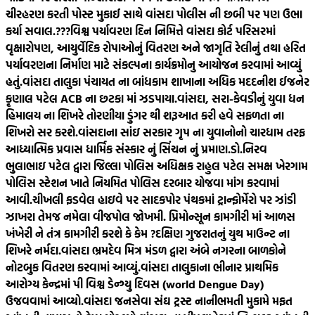
ચીરહરણ કરતી પોસ્ટ મુકાઈ સાથે વાંસદા પોલીસ ની છબી પર પણ ઉભા
કર્યા સવાલ.???
વિશ્વ પર્યાવરણ દિન નિમિત્તે વાંસદા કોર્ટ પરિસરમાં
વૃક્ષારોપણ, આયુર્વેદિક રોપાઓનું વિતરણ અને જાગૃતિ રેલીનું તથા હરિત
પર્યાવરણના નિર્માણ માટે સંકલ્પના કાર્યક્રમોનુ આયોજન કરવામાં આવ્યું
હતું.
વાંસદા તાલુકા પંચાયત ના બાંધકામ શાખાના અધિક મદદનીશ ઈજનેર
કૃણાલ પટેલ ACB ના છટકા માં ઝડપાયા.
વાંસદા, સરા-કેવડીનું યુવા ધન
હિમાલય ના શિખરે તોરણીયા ડુંગર થી શરૂઆત કરી હવે સફળતા ના
શિખરો સર કરશે.
વાંસદાના સાંઇ સરકાર ગૃપ ના યુવાનોનો ચારધામ તરફ
આધ્યાત્મિક પ્રવાસ ધાર્મિક સંસ્કાર નું સિંચન નું પ્રમાણ.
ડો.નિરવ
ભુલાભાઇ પટેલ દ્વારા જિલ્લા પોલિસ અધિક્ષક રાહુલ પટેલ સમક્ષ ખેરગામ
પોલિસ સ્ટેશન ખાતે નિયમિત પોલિસ દરબાર યોજવા માંગ કરવામાં
આવી.
ચીખલી ફડવેલ હાઇવે પર સાદકપોર પંથકમાં ટ્રાન્ફોર્મેરો પર ઝાંડી
ઝાખરા તેમજ નમેલા વીજપોલ જોખમી. પ્રિમોન્સૂન કામગીરી માં આળસ
ખંખેરી ને તંત્ર કામગીરી કરશે કે કેમ ?
દક્ષિણ ગુજરાતનું યુથ માઉન્ટ ના
શિખરે નર્મદા.
વાંસદા ભ્રમદેવ મિત્ર મંડળ દ્વારા અંબે નગરના બાળકોને
નોટબુક વિતરણ કરવામાં આવ્યું.
વાંસદા તાલુકાના ભીનાર પ્રાથમિક
આરોગ્ય કેન્દ્રમાં પી વિશ્વ ડેન્ગ્યુ દિવસ (world Dengue Day)
ઉજવવામાં આવ્યો.
વાંસદા જનસેવા સંઘ ટ્રસ્ટ નાનીભમતી મુકામે મફત