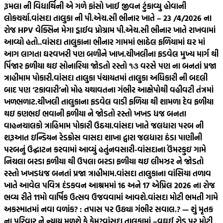
રૂમલા ની વિદ્યાર્થિની એ ગળે ફાંસો ખાઈ જીવન ટુંકાવ્યુ હોવાની
લોકચર્ચા.
વાંસદા તાલુકા ની પી.એચ.સી ભીનાર ખાતે – 23 /4/2026 ના
રોજ HPV વેક્સિન મેગા ડ્રાઈવ પ્રોગ્રામ પી.એચ.સી ભીનાર ખાતે રાખવામાં
આવ્યો હતો..
વાંસદા તાલુકાના ભીનાર ગામમાં ભાઠેલ ફળિયામાં ઘર માં
આગ લાગતા ઘરવખરી પણ બળીને ખાખ.
ચીખલીના ફડવેલ મુખ્ય માર્ગ થી
પિંજાર ફળીયા થઇ સોનારિયા જોડતો રસ્તો ૧૩ વરસે પણ ના બનતાં પ્રજા
ત્રાહીમામ પોકારી.
વાંસદા તાલુકા પંચાયતમાં તાલુકા અધિકારી ની બદલી
બાદ પણ ‘ટકાવારી’નો મોહ યથાવતના ગંભીર આક્ષેપોથી વહીવટી તંત્રમાં
ખળભળાટ.
ચીખલી તાલુકાના ફડવેલ વાડી ફળિયા થી શામળા દેવ ફળીયા
થઇ કણભઈ ભવાની ફળીયા ને જોડતો રસ્તો ખખડ ધજ બનતા
વાહનચાલકો ત્રાહિમામ પોકારી ઉઠયા.
વાંસદા ખાતે જલધારા પરબ ની
શરૂઆત ઇન્ડિયન રેડક્રોસ વાસદા શાખા દ્વારા જલધારા ઠંડા પાણીની
પરબનું ઉદ્ઘાટન કરવામાં આવ્યું હતું
નવસારી-વાંસદાના ઉંમરકુઇ ગામે
નિચલા બરડા ફળીયા થી ઉપલા બરડા ફળીયા થઇ લીમઝર ને જોડતો
રસ્તો ખખડધજ બનતાં પ્રજા ત્રાહીમામ.
વાંસદા તાલુકાના વાંસિયા તળાવ
ખાતે આવેલ પવિત્ર દંડકવન આશ્રમમાં 16 અને 17 એપ્રિલ 2026 ના રોજ
ભવ્ય રીતે 11મો વાર્ષિક ઉત્સવ ઉજવવામાં આવશે.
વાંસદા મોટી ભમતી ગામે
અકસ્માતમાં નવા વળાંક? : તપાસ પર ઉઠ્યા ગંભીર સવાલ.? — શું મૃતક
ના પરિવાર ને ન્યાય મળશે કે કેમ?
વાંસદા તાલુકામાં –વઘઈ રોડ પર મોટી