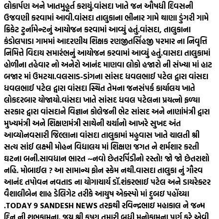
લોકાર્પણ અને ખાતમુહૂર્ત કરાયું.
વાંસદા ખાતે જન ઔષધી દિવસની
ઉજવણી કરવામાં આવી.
વાંસદા તાલુકાના ભીનાર ગામે થાણા ડુંગરી ગામે
ક્રિકેટ ટુર્નામેન્ટનું આયોજન કરવામાં આવ્યું હતું.
વાંસદા, તાલુકાના
કંડોલપાડા ગામમાં આદરણીય શિક્ષક રણજીતસિંહજી પરમાર ના નિવૃત્તિ
નિમિત્તે વિદાય સમારંભનું આયોજન કરવામાં આવ્યું હતું.
વાસદા તાલુકામાં
હોળીના તહેવાર નો અનેરો આનંદ માણવા લોકો હજારો ની સંખ્યા માં હાટ
બજાર માં ઉમટયા.
વલસાડ-ડાંગના સાંસદ ધવલભાઈ પટેલ દ્વારા વાંસદા
ધવલભાઈ પટેલ દ્વારા વાંસદા સ્થિત તેમના જનસંપર્ક કાર્યાલય ખાતે
લોકદરબાર યોજાયો.
વાંસદા ખાતે સાંસદ ધવલ પટેલના પ્રયત્નો ફળ્યા
સરકાર દ્વારા વાંસદાને વિજ્ઞાન કોલેજની ભેટ સાંસદ અને નાણાંમંત્રી દ્વારા
મુખ્યમંત્રી અને શિક્ષણમંત્રી સાથેની ચર્ચાનો આખરે સુખદ અંત
આવ્યો
નવસારી જિલ્લાના વાંસદા તાલુકામાં મહુવાસ ખાતે ચાલતી શ્રી
સત્ય સાંઈ લક્ષ્મી મોહન વિદ્યાલય માં શિક્ષણ જગત ને શર્મશાર કરતી
ઘટના બની.
સાવધાન ભારત ~નવો છેતરપિંડીનો રસ્તો! જો જો છેતરાશો
નહિ. મોબાઈલ ? આ સામાન્ય ફોન સ્કેમ નથી.
વાસદા તાલુકા નું ગૌરવ
આનંદ તપોવન નવતાડ ના યોગાચાર્ય ડૉ.શંકરભાઈ પટેલ અને ડાયરેક્ટર
વૈશાલીબેન શાહ ડેલિગેટ તરીકે આયુષ એક્સ્પો માં દુબઇ પહોંચ્યા
.
TODAY 9 SANDESH NEWS તરફથી રવિન્દ્રભાઇ મહાકાલ ને જન્મ
દિન ની શુભકામના. જય શ્રી કૃષ્ણ તમારી બધી મનોકામના પૂર્ણ કરે એવી