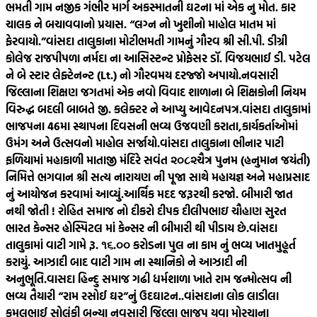
ભમતી ગામ નજીક ગંભીર માર્ગ અકસ્માતની ઘટના માં એક નુ મોત. કાર
ચાલક ને બચાવવાનો પ્રયાસ. “લગ્ન નો ખુશીનો માહોલ માતમ માં
ફેરવાયો.”
વાંસદા તાલુકાના મોટીભમતી ગામનું ગૌરવ શ્રી સી.પી. ડીગ્રી
કોલેજ રાજપીપળા નર્મદા ના આસિસ્ટન્ટ પ્રોફેસર ડૉ. વિજયભાઈ ડી. પટેલ
ને બે સ્ટાર લેફ્ટેનન્ટ (Lt.) નો ગૌરવમય દરજ્જો અપાયો.
નવસારી
જિલ્લાના શિક્ષણ જગતમાં એક નવો વિવાદ શાળાના બે શિક્ષકોની નિયમ
વિરુદ્ધ બદલી બાબતે જી. કલેક્ટર ને આપ્યુ આવેદનપત્ર.
વાંસદા તાલુકામાં
ભાજપના 46મા સ્થાપના દિવસની ભવ્ય ઉજવણી કરાતા,કાર્યકર્તાઓમાં
ઉમંગ અને ઉત્સવનો માહોલ સર્જાયો.
વાંસદા તાલુકાના ભીનાર પાટી
ફળિયામાં મહાકાળી માતાજી મંદિરે સવંત ‌‌૨૦૮૨ચૈત્ર‌ પુનમ (હનુમાન જયંતી)
નિમિત્તે ભગવાન શ્રી સત્ય નારાયણ ની પૂજા સાથે મહાયજ્ઞ અને મહાપ્રસાદ
નું આયોજન કરવામાં આવ્યું.
આર્થિક મદદ જરૂરથી કરજો. બીમારી જાત
નથી જોતી ! રોહિત સમાજ નો દીકરો દીપક દીલીપભાઇ ચૌહાણ સુરત
ભારત કેન્સર હોસ્પિટલ માં કેન્સર ની બીમારી થી પીડાય છે.
વાંસદા
તાલુકામાં વાટી ગામે રૂ. ૧૬.૦૦ કરોડના પુલ ના કામ નું ભવ્ય ખાતમુહૂર્ત
કરાયું. આઝાદી બાદ વાટી ગામ ના સ્થાનિકો ને આઝાદી ની
અનુભૂતિ.
વાસદા હિન્દુ સમાજ ગઢી ધર્મશાળા ખાતે રામ જન્મોત્સવ ની
ભવ્ય તૈયારી “રામ રસોઈ ઘર”નું ઉદઘાટન..
વાંસદાના લોક લાડીલા
કમલભાઈ સોલંકી બન્યા નવસારી જિલ્લા ભાજપ યુવા મોરચાના