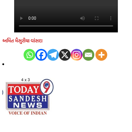
અમિત મૈસુરીયા વાંસદા