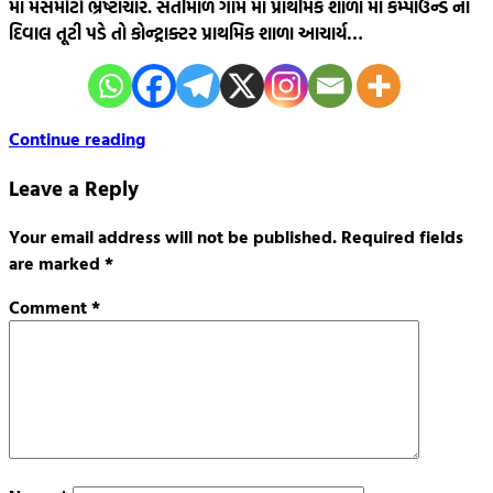
માં મસમોટો ભ્રષ્ટાચાર. સતીમાળ ગામ માં પ્રાથમિક શાળા માં કમ્પાઉન્ડ નાં
દિવાલ તૂટી પડે તો કોન્ટ્રાક્ટર પ્રાથમિક શાળા આચાર્ય…
Continue reading
Leave a Reply
Your email address will not be published.
Required fields
are marked
*
Comment
*