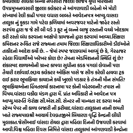
કમલભાઈ સોલંકી બન્યા નવસારી જિલ્લા ભાજપ યુવા મોરચાના
ઉપપ્રમુખ
નવસારી જીલ્લા કલેક્ટર ને આંગણવાડી બહેનો એ મોટી
સંખ્યામાં રેલી કાઢી પગાર વધારા બાબતે આવેદનપત્ર આપ્યુ.
વાસદા
તાલુકા નું કુકડા ગામે પટેલ ફળિયામાં અવરજવર માટેનો જાહેર રસ્તો
સરપંચ દ્વારા જ જે સી બી વડે 3 ફૂટ નું બન્ને બાજુ રસ્તાની વચ્ચે ખોદકામ
કરી રસ્તો બંધ કરવાના આક્ષેપો ગ્રામજનો દ્વારા કરવામાં આવ્યા.
શિક્ષણ
કમિશનર રુચિત રાજે રાજ્યના તમામ જિલ્લા શિક્ષણાધિકારીઓ ડીઈઓને
તાકીદનો આદેશ કર્યો છે. – જેમાં સ્પષ્ટ જણાવામાં આવ્યું છે કે, ગેરહાજર
રહેલા વિદ્યાર્થીઓ ખરેખર કોણ છે? તેમના એડમિશનની સ્થિતિ શું છે?
શંકાસ્પદ શાળાઓની ગ્રાન્ટ કાપવા સુધીના કડક પગલાં લેવાની પણ
તૈયારી દર્શાવાઈ.
ભરૂચ કલેક્ટર ઓફિસ પાસે જ સીઝ કરેલી હાયવા ટ્રક
લઈ ફરાર ભૂમાફિયા! કાયદાને કર્યો ખુલ્લો પડકાર કે તંત્રની મૌન સંમતિ?
ભૂમાફિયાઓના હિંમતભર્યા કારનામા પર કોની મહેરબાની? તપાસ નો
વિષય.
વાંસદા વકીલ મંડળ દ્વારા મેં. પ્રાંત અધિકારી ને આવેદન પત્ર
આપ્યુ.મારુતિ ઝેરોક્ષ સી.એસ.સી. સેન્ટર ની માન્યતા રદ કરવા અને
સ્ટેમ્પ પેપર ની કાળા બજારી ની ફરીયાદ.
વાંસદા તાલુકાના નાની ભમતી
ખાતે રાજ્યપાલશ્રી આચાર્ય દેવવ્રતજીએ બિયારણ વૃદ્ધિ કેન્દ્રની લીધી
મુલાકાત.
જેસીઆઈ વાંસદા રોયલ દ્વારા મહિલા દિનની ઉજવણી કરવામાં
આવી.
વિશ્વ મહિલા દિવસ નિમિત્તે વાંસદા તાલુકામાં આંગણવાડી કેન્દ્રોના