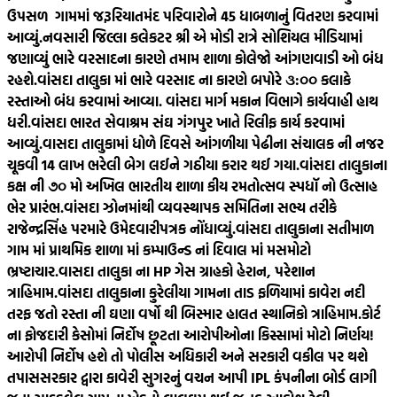
ઉપસળ ગામમાં જરૂરિયાતમંદ પરિવારોને 45 ધાબળાનું વિતરણ કરવામાં
આવ્યું.
નવસારી જિલ્લા કલેકટર શ્રી એ મોડી રાત્રે સોશિયલ મીડિયામાં
જણાવ્યું ભારે વરસાદના કારણે તમામ શાળા કોલેજો આંગણવાડી ઓ બંધ
રહશે.
વાંસદા તાલુકા માં ભારે વરસાદ ના કારણે બપોરે ૩:૦૦ કલાકે
રસ્તાઓ બંધ કરવામાં આવ્યા. વાંસદા માર્ગ મકાન વિભાગે કાર્યવાહી હાથ
ધરી.
વાંસદા ભારત સેવાશ્રમ સંઘ ગંગપુર ખાતે રિલીફ કાર્ય કરવામાં
આવ્યું.
વાસદા તાલુકામાં ધોળે દિવસે આંગળીયા પેઢીના સંચાલક ની નજર
ચૂકવી 14 લાખ ભરેલી બેગ લઈને ગઠીયા કરાર થઈ ગયા.
વાંસદા તાલુકાના
કક્ષ ની ૭૦ મો અખિલ ભારતીય શાળા કીય રમતોત્સવ સ્પધૉ નો ઉત્સાહ
ભેર પ્રારંભ.
વાંસદા ઝોનમાંથી વ્યવસ્થાપક સમિતિના સભ્ય તરીકે
રાજેન્દ્રસિંહ પરમારે ઉમેદવારીપત્રક નોંધાવ્યું.
વાંસદા તાલુકાના સતીમાળ
ગામ માં પ્રાથમિક શાળા માં કમ્પાઉન્ડ નાં દિવાલ માં મસમોટો
ભ્રષ્ટાચાર.
વાસદા તાલુકા ના HP ગેસ ગ્રાહકો હેરાન, પરેશાન
ત્રાહિમામ.
વાંસદા તાલુકાના કુરેલીયા ગામના તાડ ફળિયામાં કાવેરા નદી
તરફ જતો રસ્તા ની ઘણા વર્ષો થી બિસ્માર હાલત સ્થાનિકો ત્રાહિમામ.
કોર્ટ
ના ફોજદારી કેસોમાં નિર્દોષ છૂટતા આરોપીઓના કિસ્સામાં મોટો નિર્ણય!
આરોપી નિર્દોષ હશે તો પોલીસ અધિકારી અને સરકારી વકીલ પર થશે
તપાસ
સરકાર દ્વારા કાવેરી સુગરનું વચન આપી IPL કંપનીના બોર્ડ લાગી