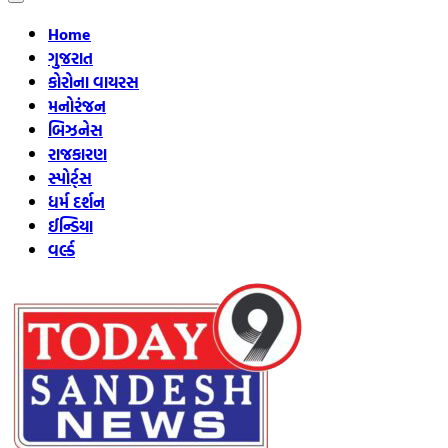
Home
ગુજરાત
કોરોના વાયરસ
મનોરંજન
બિઝનેસ
રાજકારણ
સ્પોર્ટ્સ
ધર્મ દર્શન
ઈન્ડિયા
વર્લ્ડ