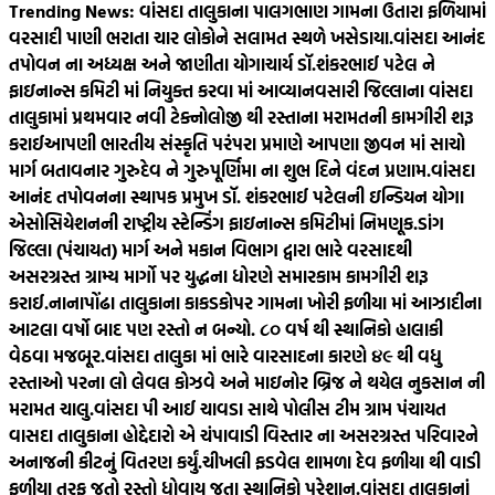
Trending News:
વાંસદા તાલુકાના પાલગભાણ ગામના ઉતારા ફળિયામાં
વરસાદી પાણી ભરાતા ચાર લોકોને સલામત સ્થળે ખસેડાયા.
વાંસદા આનંદ
તપોવન ના અધ્યક્ષ અને જાણીતા યોગાચાર્ય ડૉ.શંકરભાઈ પટેલ ને
ફાઇનાન્સ કમિટી માં નિયુક્ત કરવા માં આવ્યા
નવસારી જિલ્લાના વાંસદા
તાલુકામાં પ્રથમવાર નવી ટેક્નોલોજી થી રસ્તાના મરામતની કામગીરી શરૂ
કરાઈ
આપણી ભારતીય સંસ્કૃતિ પરંપરા પ્રમાણે આપણા જીવન માં સાચો
માર્ગ બતાવનાર ગુરુદેવ ને ગુરુપૂર્ણિમા ના શુભ દિને વંદન પ્રણામ.
વાંસદા
આનંદ તપોવનના સ્થાપક પ્રમુખ ડૉ. શંકરભાઈ પટેલની ઇન્ડિયન યોગા
એસોસિયેશનની રાષ્ટ્રીય સ્ટેન્ડિંગ ફાઇનાન્સ કમિટીમાં નિમણૂક.
ડાંગ
જિલ્લા (પંચાયત) માર્ગ અને મકાન વિભાગ દ્વારા ભારે વરસાદથી
અસરગ્રસ્ત ગ્રામ્ય માર્ગો પર યુદ્ધના ધોરણે સમારકામ કામગીરી શરૂ
કરાઈ.
નાનાપોંઢા તાલુકાના કાકડકોપર ગામના ખોરી ફળીયા માં આઝાદીના
આટલા વર્ષો બાદ પણ રસ્તો ન બન્યો. ૮૦‌ વર્ષ થી સ્થાનિકો હાલાકી
વેઠવા મજબૂર.
વાંસદા તાલુકા માં ભારે વારસાદના કારણે ૪૯ થી વધુ
રસ્તાઓ પરના લો લેવલ કોઝવે અને માઇનોર બ્રિજ ને થયેલ નુકસાન ની
મરામત ચાલુ.
વાંસદા પી આઈ ચાવડા સાથે પોલીસ ટીમ ગ્રામ પંચાયત
વાસદા તાલુકાના હોદ્દેદારો એ ચંપાવાડી વિસ્તાર ના અસરગ્રસ્ત પરિવારને
અનાજની કીટનું વિતરણ કર્યું.
ચીખલી ફડવેલ શામળા દેવ ફળીયા થી વાડી
ફળીયા તરફ જતો રસ્તો ધોવાય જતા સ્થાનિકો પરેશાન.
વાંસદા તાલુકાનાં