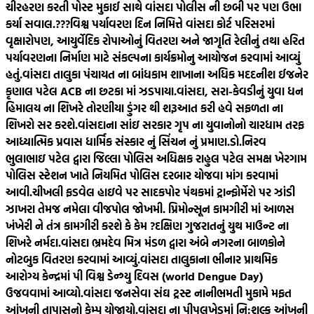
ચીરહરણ કરતી પોસ્ટ મુકાઈ સાથે વાંસદા પોલીસ ની છબી પર પણ ઉભા
કર્યા સવાલ.???
વિશ્વ પર્યાવરણ દિન નિમિત્તે વાંસદા કોર્ટ પરિસરમાં
વૃક્ષારોપણ, આયુર્વેદિક રોપાઓનું વિતરણ અને જાગૃતિ રેલીનું તથા હરિત
પર્યાવરણના નિર્માણ માટે સંકલ્પના કાર્યક્રમોનુ આયોજન કરવામાં આવ્યું
હતું.
વાંસદા તાલુકા પંચાયત ના બાંધકામ શાખાના અધિક મદદનીશ ઈજનેર
કૃણાલ પટેલ ACB ના છટકા માં ઝડપાયા.
વાંસદા, સરા-કેવડીનું યુવા ધન
હિમાલય ના શિખરે તોરણીયા ડુંગર થી શરૂઆત કરી હવે સફળતા ના
શિખરો સર કરશે.
વાંસદાના સાંઇ સરકાર ગૃપ ના યુવાનોનો ચારધામ તરફ
આધ્યાત્મિક પ્રવાસ ધાર્મિક સંસ્કાર નું સિંચન નું પ્રમાણ.
ડો.નિરવ
ભુલાભાઇ પટેલ દ્વારા જિલ્લા પોલિસ અધિક્ષક રાહુલ પટેલ સમક્ષ ખેરગામ
પોલિસ સ્ટેશન ખાતે નિયમિત પોલિસ દરબાર યોજવા માંગ કરવામાં
આવી.
ચીખલી ફડવેલ હાઇવે પર સાદકપોર પંથકમાં ટ્રાન્ફોર્મેરો પર ઝાંડી
ઝાખરા તેમજ નમેલા વીજપોલ જોખમી. પ્રિમોન્સૂન કામગીરી માં આળસ
ખંખેરી ને તંત્ર કામગીરી કરશે કે કેમ ?
દક્ષિણ ગુજરાતનું યુથ માઉન્ટ ના
શિખરે નર્મદા.
વાંસદા ભ્રમદેવ મિત્ર મંડળ દ્વારા અંબે નગરના બાળકોને
નોટબુક વિતરણ કરવામાં આવ્યું.
વાંસદા તાલુકાના ભીનાર પ્રાથમિક
આરોગ્ય કેન્દ્રમાં પી વિશ્વ ડેન્ગ્યુ દિવસ (world Dengue Day)
ઉજવવામાં આવ્યો.
વાંસદા જનસેવા સંઘ ટ્રસ્ટ નાનીભમતી મુકામે મફત
આંખની તાપાસનો કેમ્પ યોજાયો.
વાંસદા ના પીપલખેડમાં નિ:શુલ્ક આંખની