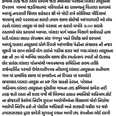
ફળીયા તરફ જતો રસ્તો ધોવાય જતા સ્થાનિકો પરેશાન.
વાંસદા તાલુકાનાં
ઉપસળ ગામમાં જરૂરિયાતમંદ પરિવારોને 45 ધાબળાનું વિતરણ કરવામાં
આવ્યું.
નવસારી જિલ્લા કલેકટર શ્રી એ મોડી રાત્રે સોશિયલ મીડિયામાં
જણાવ્યું ભારે વરસાદના કારણે તમામ શાળા કોલેજો આંગણવાડી ઓ બંધ
રહશે.
વાંસદા તાલુકા માં ભારે વરસાદ ના કારણે બપોરે ૩:૦૦ કલાકે
રસ્તાઓ બંધ કરવામાં આવ્યા. વાંસદા માર્ગ મકાન વિભાગે કાર્યવાહી હાથ
ધરી.
વાંસદા ભારત સેવાશ્રમ સંઘ ગંગપુર ખાતે રિલીફ કાર્ય કરવામાં
આવ્યું.
વાસદા તાલુકામાં ધોળે દિવસે આંગળીયા પેઢીના સંચાલક ની નજર
ચૂકવી 14 લાખ ભરેલી બેગ લઈને ગઠીયા કરાર થઈ ગયા.
વાંસદા તાલુકાના
કક્ષ ની ૭૦ મો અખિલ ભારતીય શાળા કીય રમતોત્સવ સ્પધૉ નો ઉત્સાહ
ભેર પ્રારંભ.
વાંસદા ઝોનમાંથી વ્યવસ્થાપક સમિતિના સભ્ય તરીકે
રાજેન્દ્રસિંહ પરમારે ઉમેદવારીપત્રક નોંધાવ્યું.
વાંસદા તાલુકાના સતીમાળ
ગામ માં પ્રાથમિક શાળા માં કમ્પાઉન્ડ નાં દિવાલ માં મસમોટો
ભ્રષ્ટાચાર.
વાસદા તાલુકા ના HP ગેસ ગ્રાહકો હેરાન, પરેશાન
ત્રાહિમામ.
વાંસદા તાલુકાના કુરેલીયા ગામના તાડ ફળિયામાં કાવેરા નદી
તરફ જતો રસ્તા ની ઘણા વર્ષો થી બિસ્માર હાલત સ્થાનિકો ત્રાહિમામ.
કોર્ટ
ના ફોજદારી કેસોમાં નિર્દોષ છૂટતા આરોપીઓના કિસ્સામાં મોટો નિર્ણય!
આરોપી નિર્દોષ હશે તો પોલીસ અધિકારી અને સરકારી વકીલ પર થશે
તપાસ
સરકાર દ્વારા કાવેરી સુગરનું વચન આપી IPL કંપનીના બોર્ડ લાગી