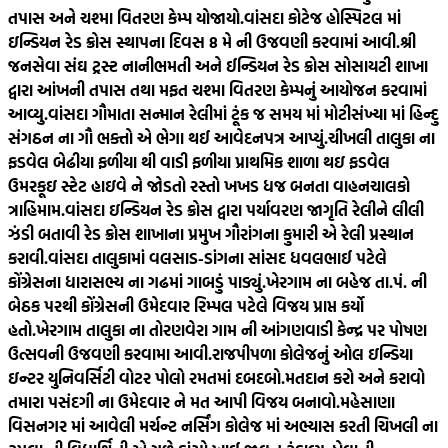
તપાસ અને ચશ્મા વિતરણ કેમ્પ યોજાયો.
વાંસદા કોટેજ હોસ્પિટલ માં
ઇન્ડિયન રેડ ક્રોસ સ્થાપના દિવસ 8 મે ની ઉજવણી કરવામાં આવી.
શ્રી
જનસેવા સંઘ ટ્રસ્ટ નાનીભમતી અને ઈન્ડિયન રેડ ક્રોસ સોસાયટી શાખા
દ્વારા આંખની તપાસ તથા મફત ચશ્મા વિતરણ કેમ્પનું આયોજન કરવામાં
આવ્યુ.
વાંસદા ગૌમાતા સન્માન રેલીમાં ટૂંક જ સમય માં મોટીસંખ્યા માં હિન્દુ
સંગઠન ના ગૌ ભક્તો એ ભેગા થઈ આવેદનપત્ર આપ્યું.
ચીખલી તાલુકા ના
ફડવેલ બેઢીયા ફળીયા થી વાડી ફળીયા પ્રાથમિક શાળા થઇ ફડવેલ
ઉમરકૂઇ સ્ટેટ હાઇવે ને જોડતો રસ્તો ખખડ ધજ બનતા વાહનચાલકો
ત્રાહિમામ.
વાંસદા ઇન્ડિયન રેડ ક્રોસ દ્વારા પર્યાવરણ જાગૃતિ રેલીને લીલી
ઝંડી બતાવી રેડ ક્રોસ શાખાના પ્રમુખ ગૌરાંગના કુમારી એ રેલી પ્રસ્થાન
કરાવી.
વાંસદા તાલુકામાં વલસાડ-ડાંગના સાંસદ ધવલભાઈ પટેલે
કોંગ્રેસના ધારાસભ્ય ના ગઢમાં ગાબડું પાડ્યું.
ખેરગામ ના બહેજ તા.પં. ની
બેઠક પરથી કોંગ્રેસની ઉમેદવાર રિમ્પલ પટેલે વિજય પ્રાપ્ત કર્યો
હતો.
ખેરગામ તાલુકા ના તોરણવેરા ગામ ની આંગણવાડી કેન્દ્ર પર પોષણ
ઉત્સવની ઉજવણી કરવામા આવી.
રાજપીપળા કોલેજનું ઓલ ઇન્ડિયા
ઇન્ટર યુનિવર્સિટી વોટર પોલો રમતમાં દબદબો.
મતદાન કરો અને કરાવો
તમારા પસંદગી ના ઉમેદવાર ને મત આપી વિજય બનાવો.
મહેસાણા
વિસનગર માં આવેલી મર્ચન્ટ નર્સિંગ કોલેજ માં અભ્યાસ કરતી ચિખલી ના