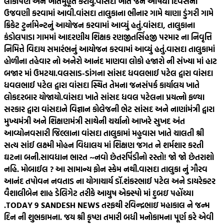
લોકાર્પણ અને ખાતમુહૂર્ત કરાયું.
વાંસદા ખાતે જન ઔષધી દિવસની
ઉજવણી કરવામાં આવી.
વાંસદા તાલુકાના ભીનાર ગામે થાણા ડુંગરી ગામે
ક્રિકેટ ટુર્નામેન્ટનું આયોજન કરવામાં આવ્યું હતું.
વાંસદા, તાલુકાના
કંડોલપાડા ગામમાં આદરણીય શિક્ષક રણજીતસિંહજી પરમાર ના નિવૃત્તિ
નિમિત્તે વિદાય સમારંભનું આયોજન કરવામાં આવ્યું હતું.
વાસદા તાલુકામાં
હોળીના તહેવાર નો અનેરો આનંદ માણવા લોકો હજારો ની સંખ્યા માં હાટ
બજાર માં ઉમટયા.
વલસાડ-ડાંગના સાંસદ ધવલભાઈ પટેલ દ્વારા વાંસદા
ધવલભાઈ પટેલ દ્વારા વાંસદા સ્થિત તેમના જનસંપર્ક કાર્યાલય ખાતે
લોકદરબાર યોજાયો.
વાંસદા ખાતે સાંસદ ધવલ પટેલના પ્રયત્નો ફળ્યા
સરકાર દ્વારા વાંસદાને વિજ્ઞાન કોલેજની ભેટ સાંસદ અને નાણાંમંત્રી દ્વારા
મુખ્યમંત્રી અને શિક્ષણમંત્રી સાથેની ચર્ચાનો આખરે સુખદ અંત
આવ્યો
નવસારી જિલ્લાના વાંસદા તાલુકામાં મહુવાસ ખાતે ચાલતી શ્રી
સત્ય સાંઈ લક્ષ્મી મોહન વિદ્યાલય માં શિક્ષણ જગત ને શર્મશાર કરતી
ઘટના બની.
સાવધાન ભારત ~નવો છેતરપિંડીનો રસ્તો! જો જો છેતરાશો
નહિ. મોબાઈલ ? આ સામાન્ય ફોન સ્કેમ નથી.
વાસદા તાલુકા નું ગૌરવ
આનંદ તપોવન નવતાડ ના યોગાચાર્ય ડૉ.શંકરભાઈ પટેલ અને ડાયરેક્ટર
વૈશાલીબેન શાહ ડેલિગેટ તરીકે આયુષ એક્સ્પો માં દુબઇ પહોંચ્યા
.
TODAY 9 SANDESH NEWS તરફથી રવિન્દ્રભાઇ મહાકાલ ને જન્મ
દિન ની શુભકામના. જય શ્રી કૃષ્ણ તમારી બધી મનોકામના પૂર્ણ કરે એવી