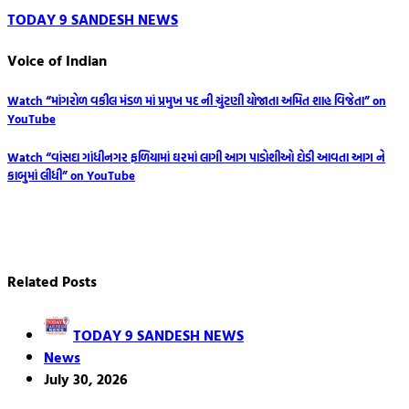
TODAY 9 SANDESH NEWS
Voice of Indian
Post
Watch “માંગરોળ વકીલ મંડળ માં પ્રમુખ પદ ની ચુંટણી યોજાતા અમિત શાહ વિજેતા” on
YouTube
navigation
Watch “વાંસદા ગાંધીનગર ફળિયામાં ઘરમાં લાગી આગ પાડોશીઓ દોડી આવતા આગ ને
કાબુમાં લીધી” on YouTube
Related Posts
TODAY 9 SANDESH NEWS
News
July 30, 2026