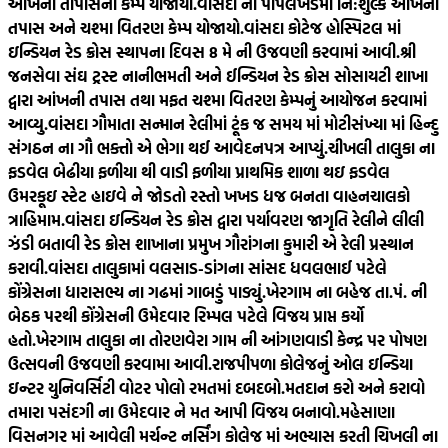
આંખની તાપાસનો કેમ્પ યોજાયો.
વાંસદા ના પીપલખેડમાં નિ:શુલ્ક આંખની
તપાસ અને ચશ્મા વિતરણ કેમ્પ યોજાયો.
વાંસદા કોટેજ હોસ્પિટલ માં
ઇન્ડિયન રેડ ક્રોસ સ્થાપના દિવસ 8 મે ની ઉજવણી કરવામાં આવી.
શ્રી
જનસેવા સંઘ ટ્રસ્ટ નાનીભમતી અને ઈન્ડિયન રેડ ક્રોસ સોસાયટી શાખા
દ્વારા આંખની તપાસ તથા મફત ચશ્મા વિતરણ કેમ્પનું આયોજન કરવામાં
આવ્યુ.
વાંસદા ગૌમાતા સન્માન રેલીમાં ટૂંક જ સમય માં મોટીસંખ્યા માં હિન્દુ
સંગઠન ના ગૌ ભક્તો એ ભેગા થઈ આવેદનપત્ર આપ્યું.
ચીખલી તાલુકા ના
ફડવેલ બેઢીયા ફળીયા થી વાડી ફળીયા પ્રાથમિક શાળા થઇ ફડવેલ
ઉમરકૂઇ સ્ટેટ હાઇવે ને જોડતો રસ્તો ખખડ ધજ બનતા વાહનચાલકો
ત્રાહિમામ.
વાંસદા ઇન્ડિયન રેડ ક્રોસ દ્વારા પર્યાવરણ જાગૃતિ રેલીને લીલી
ઝંડી બતાવી રેડ ક્રોસ શાખાના પ્રમુખ ગૌરાંગના કુમારી એ રેલી પ્રસ્થાન
કરાવી.
વાંસદા તાલુકામાં વલસાડ-ડાંગના સાંસદ ધવલભાઈ પટેલે
કોંગ્રેસના ધારાસભ્ય ના ગઢમાં ગાબડું પાડ્યું.
ખેરગામ ના બહેજ તા.પં. ની
બેઠક પરથી કોંગ્રેસની ઉમેદવાર રિમ્પલ પટેલે વિજય પ્રાપ્ત કર્યો
હતો.
ખેરગામ તાલુકા ના તોરણવેરા ગામ ની આંગણવાડી કેન્દ્ર પર પોષણ
ઉત્સવની ઉજવણી કરવામા આવી.
રાજપીપળા કોલેજનું ઓલ ઇન્ડિયા
ઇન્ટર યુનિવર્સિટી વોટર પોલો રમતમાં દબદબો.
મતદાન કરો અને કરાવો
તમારા પસંદગી ના ઉમેદવાર ને મત આપી વિજય બનાવો.
મહેસાણા
વિસનગર માં આવેલી મર્ચન્ટ નર્સિંગ કોલેજ માં અભ્યાસ કરતી ચિખલી ના