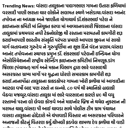
Skip
Trending News:
વાંસદા તાલુકાના પાલગભાણ ગામના ઉતારા ફળિયામાં
to
વરસાદી પાણી ભરાતા ચાર લોકોને સલામત સ્થળે ખસેડાયા.
વાંસદા આનંદ
content
તપોવન ના અધ્યક્ષ અને જાણીતા યોગાચાર્ય ડૉ.શંકરભાઈ પટેલ ને
ફાઇનાન્સ કમિટી માં નિયુક્ત કરવા માં આવ્યા
નવસારી જિલ્લાના વાંસદા
તાલુકામાં પ્રથમવાર નવી ટેક્નોલોજી થી રસ્તાના મરામતની કામગીરી શરૂ
કરાઈ
આપણી ભારતીય સંસ્કૃતિ પરંપરા પ્રમાણે આપણા જીવન માં સાચો
માર્ગ બતાવનાર ગુરુદેવ ને ગુરુપૂર્ણિમા ના શુભ દિને વંદન પ્રણામ.
વાંસદા
આનંદ તપોવનના સ્થાપક પ્રમુખ ડૉ. શંકરભાઈ પટેલની ઇન્ડિયન યોગા
એસોસિયેશનની રાષ્ટ્રીય સ્ટેન્ડિંગ ફાઇનાન્સ કમિટીમાં નિમણૂક.
ડાંગ
જિલ્લા (પંચાયત) માર્ગ અને મકાન વિભાગ દ્વારા ભારે વરસાદથી
અસરગ્રસ્ત ગ્રામ્ય માર્ગો પર યુદ્ધના ધોરણે સમારકામ કામગીરી શરૂ
કરાઈ.
નાનાપોંઢા તાલુકાના કાકડકોપર ગામના ખોરી ફળીયા માં આઝાદીના
આટલા વર્ષો બાદ પણ રસ્તો ન બન્યો. ૮૦‌ વર્ષ થી સ્થાનિકો હાલાકી
વેઠવા મજબૂર.
વાંસદા તાલુકા માં ભારે વારસાદના કારણે ૪૯ થી વધુ
રસ્તાઓ પરના લો લેવલ કોઝવે અને માઇનોર બ્રિજ ને થયેલ નુકસાન ની
મરામત ચાલુ.
વાંસદા પી આઈ ચાવડા સાથે પોલીસ ટીમ ગ્રામ પંચાયત
વાસદા તાલુકાના હોદ્દેદારો એ ચંપાવાડી વિસ્તાર ના અસરગ્રસ્ત પરિવારને
અનાજની કીટનું વિતરણ કર્યું.
ચીખલી ફડવેલ શામળા દેવ ફળીયા થી વાડી