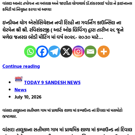
વાંસદા આનંદ તપોવન ના અધ્યક્ષ અને જાણીતા યોગાચાર્ય ડૉ.શંકરભાઈ પટેલ ને ફાઇનાન્સ
કમિટી માં નિયુક્ત કરવા માં આવ્યા
ઇન્ડીયન યોગ એસોસિયેશન નવી દિલ્હી ના ગવર્નિંગ કાઉન્સિલ ના
ચેરમેન શ્રી શ્રી. રવિશંકરજી ( આર્ટ ઓફ લિવિંગ) દ્વારા તારીખ ૨૬ જૂને
મળેલ જનરલ બોડી મીટિંગ માં વર્ષ ૨૦૨૬- ૨૦૩૦ માટે…
Continue reading
TODAY 9 SANDESH NEWS
News
July 10, 2026
વાંસદા તાલુકાના સતીમાળ ગામ માં પ્રાથમિક શાળા માં કમ્પાઉન્ડ નાં દિવાલ માં મસમોટો
ભ્રષ્ટાચાર.
વાંસદા તાલુકાના સતીમાળ ગામ માં પ્રાથમિક શાળા માં કમ્પાઉન્ડ નાં દિવાલ