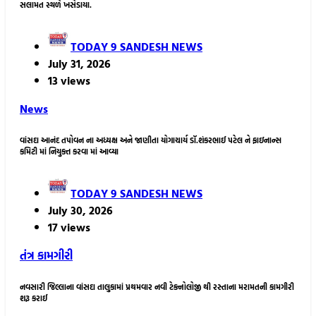
સલામત સ્થળે ખસેડાયા.
TODAY 9 SANDESH NEWS
July 31, 2026
13 views
News
વાંસદા આનંદ તપોવન ના અધ્યક્ષ અને જાણીતા યોગાચાર્ય ડૉ.શંકરભાઈ પટેલ ને ફાઇનાન્સ
કમિટી માં નિયુક્ત કરવા માં આવ્યા
TODAY 9 SANDESH NEWS
July 30, 2026
17 views
તંત્ર કામગીરી
નવસારી જિલ્લાના વાંસદા તાલુકામાં પ્રથમવાર નવી ટેક્નોલોજી થી રસ્તાના મરામતની કામગીરી
શરૂ કરાઈ