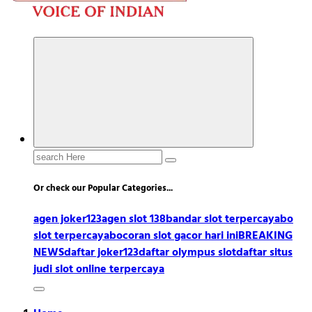
Search
for:
Or check our Popular Categories...
agen joker123
agen slot 138
bandar slot terpercaya
bo
slot terpercaya
bocoran slot gacor hari ini
BREAKING
NEWS
daftar joker123
daftar olympus slot
daftar situs
judi slot online terpercaya