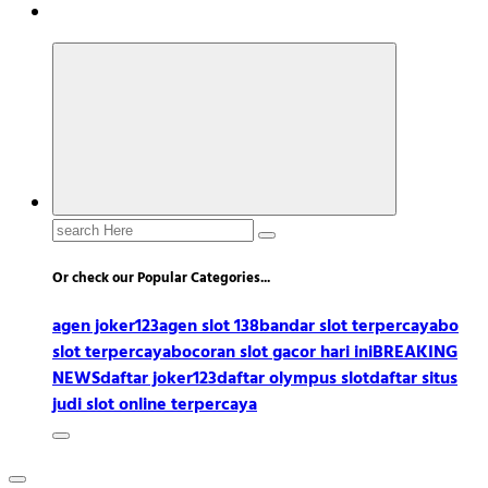
Search
for:
Or check our Popular Categories...
agen joker123
agen slot 138
bandar slot terpercaya
bo
slot terpercaya
bocoran slot gacor hari ini
BREAKING
NEWS
daftar joker123
daftar olympus slot
daftar situs
judi slot online terpercaya