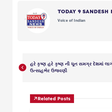
TODAY 9 SANDESH
Voice of Indian
P
હરે કૃષ્ણ હરે કૃષ્ણ ની ધૂન સમગ્ર દેશમાં લાગ
o
ઉત્સાહભેર ઉજવણી
s
t
Related Posts