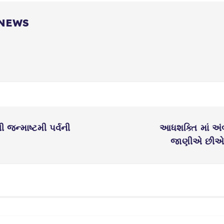
 NEWS
ી જન્માષ્ટમી પર્વની
આધશક્તિ માં અ
જાણીએ છીએ