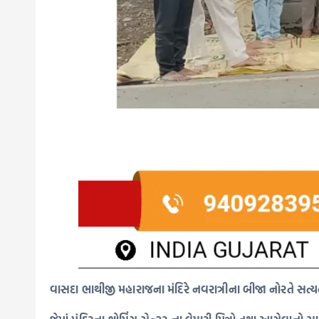
વાસદા ભાથીજી મહારાજના મંદિરે નવરાત્રીના બીજા નોરતે સત