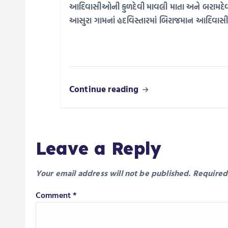
o
આદિવાસીઓની કુળદેવી માવલી માતા અને બરામદેવનાં વર
આસુરા ગામનાં હદવિસ્તારમાં બિરાજમાન આદિવાસ
n
Continue reading
Leave a Reply
Your email address will not be published.
Required
Comment
*