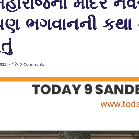
હારાજના મંદિરે નવ
રાયણ ભગવાનની કથા
ું
2022
0 Comments