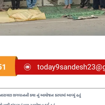
્યનારાયણ ભગવાનની કથા નું આયોજન કરવામાં આવ્યું હતું