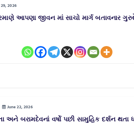
 29, 2026
માણે આપણા જીવન માં સાચો માર્ગ બતાવનાર ગુરુદેવ 
June 22, 2026
ને બરામદેવનાં વર્ષો પછી સામુહિક દર્શન થતા ધરમ