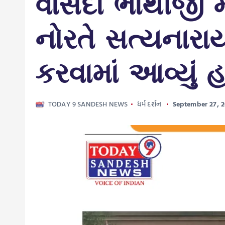
વાસદા ભાથીજી મ
નોરતે સત્યના
કરવામાં આવ્યું હત
TODAY 9 SANDESH NEWS
ધર્મ દર્શન
September 27, 