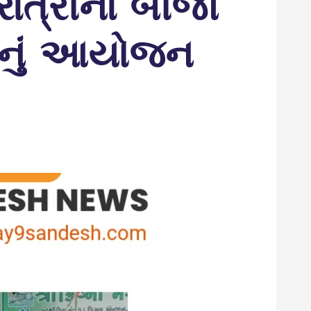
રાત્રીના બીજા
 નું આયોજન