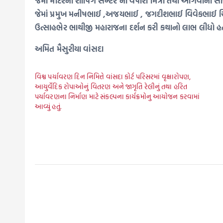
જેમાં મંદિરના શોપિંગ સેન્ટર ના વેપારી મિત્રો તથા આગેવાનો સા
જેમાં પ્રમુખ મનીષભાઈ ,અજયભાઈ , જગદીશભાઈ વિવેકભાઈ ચિર
ઉત્સાહભેર ભાથીજી મહારાજના દર્શન કરી કથાનો લાભ લીધો હ
અમિત મૈસુરીયા વાંસદા
વિશ્વ પર્યાવરણ દિન નિમિત્તે વાંસદા કોર્ટ પરિસરમાં વૃક્ષારોપણ,
આયુર્વેદિક રોપાઓનું વિતરણ અને જાગૃતિ રેલીનું તથા હરિત
પર્યાવરણના નિર્માણ માટે સંકલ્પના કાર્યક્રમોનુ આયોજન કરવામાં
આવ્યું હતું.