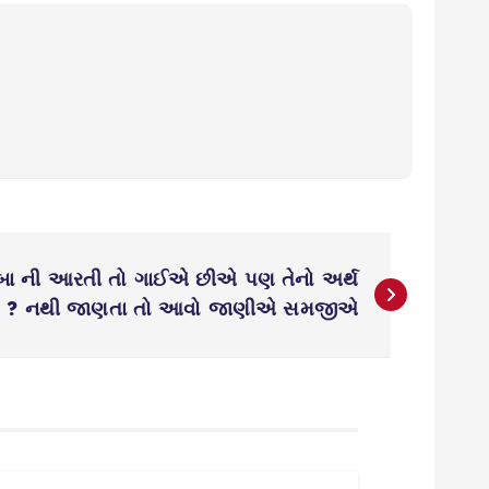
ંબા ની આરતી તો ગાઈએ છીએ પણ તેનો અર્થ
 ? નથી જાણતા તો આવો જાણીએ સમજીએ