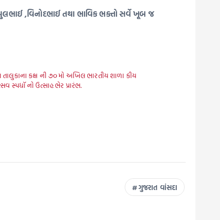
પુલભાઈ ,વિનોદભાઈ તથા ભાવિક ભક્તો સર્વે ખૂબ જ
ા તાલુકાના કક્ષ ની ૭૦ મો અખિલ ભારતીય શાળા કીય
્સવ સ્પધૉ નો ઉત્સાહ ભેર પ્રારંભ.
ગુજરાત વાંસદા