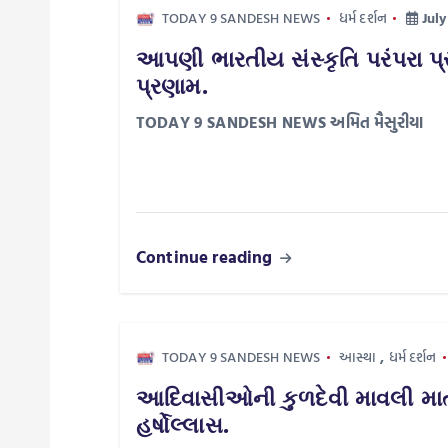
n
TODAY 9 SANDESH NEWS
ધર્મ દર્શન
July
a
આપણી ભારતીય સંસ્કૃતિ પરંપરા પ્ર
પ્રણામ.
v
TODAY 9 SANDESH NEWS અમિત મૈસુરીયા
i
g
Continue reading
a
t
TODAY 9 SANDESH NEWS
આસ્થા
,
ધર્મ દર્શન
i
આદિવાસીઓની કુળદેવી માવલી માતા અ
હર્ષોલ્લાસ.