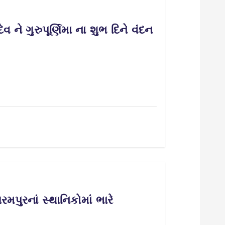
ને ગુરુપૂર્ણિમા ના શુભ દિને વંદન
પુરનાં સ્થાનિકોમાં ભારે