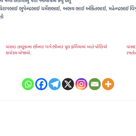
થે મળી ભંડારાનું પણ આયોજન કર્યું હતું
ાગભાઈ ભુપેન્દ્રભાઈ ધર્મેશભાઈ, અભય ભાઈ અંકિતભાઈ, મહેન્દ્રભાઈ વિ
તો
વાંસદા તાલુકાના ભીનાર ગામે ભીનાર પુલ ફળિયામાં ખાતે પોલિયો
વાંસદ
કાર્યકમ યોજાયો.
રમતોત