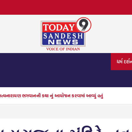
મનોરંજન
બિઝનેસ
રાજકારણ
સ્પોર્ટ્સ
ધર્મ દર્શ
 સત્યનારાયણ ભગવાનની કથા નું આયોજન કરવામાં આવ્યું હતું