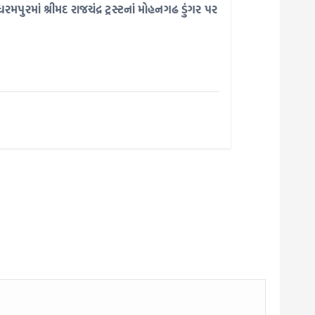
પુરમાં શ્રીમદ રાજચંદ્ર ટ્રસ્ટનાં મોહનગઢ ડુંગર પર