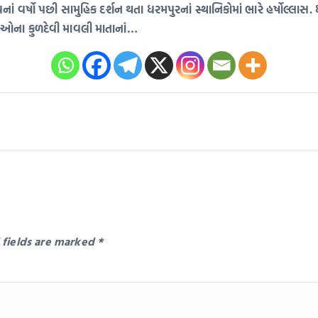
્ષો પછી સામુહિક દર્શન થતા ધરમપુરનાં સ્થાનિકોમાં ભારે હર્ષોલ્લાસ. ધરમ
ીઓના કુળદેવી માવલી માતાનાં…
 fields are marked
*