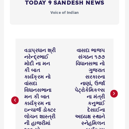
TODAY 9 SANDESH NEWS
Voice of Indian
P
વડાપ્રધાન શ્રી
વાસદા ભાજપ
o
નરેન્દ્રભાઈ
સંગઠન ૧૭૭
મોદી ના મન
વિધાનસભા નો
s
કી બાત
ગુજરાત
કાર્યક્રમ નો
સરકારના
વાંસદા
નાણાં, ઉર્જા
t
વિધાનસભાના
પેટ્રોકેમિકલ્સ
મન કી બાત
ના મંત્રી
n
કાર્યક્રમ ના
કનુભાઈ
ઇન્ચાર્જ ડોક્ટર
દેસાઈના
a
લોચન શાસ્ત્રી
અધ્યક્ષ સ્થાને
ની હાજરીમાં
સ્નેહમિલન