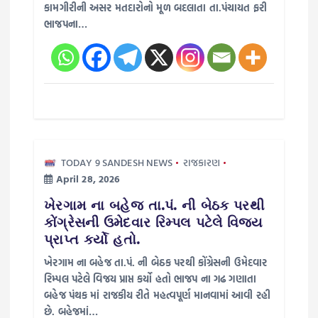
કામગીરીની અસર મતદારોનો મૂળ બદલાતા તા.પંચાયત ફરી
ભાજપના…
TODAY 9 SANDESH NEWS
રાજકારણ
April 28, 2026
ખેરગામ ના બહેજ તા.પં. ની બેઠક પરથી
કોંગ્રેસની ઉમેદવાર રિમ્પલ પટેલે વિજય
પ્રાપ્ત કર્યો હતો.
ખેરગામ ના બહેજ તા.પં. ની બેઠક પરથી કોંગ્રેસની ઉમેદવાર
રિમ્પલ પટેલે વિજય પ્રાપ્ત કર્યો હતો ભાજપ ના ગઢ ગણાતા
બહેજ પંથક માં રાજકીય રીતે મહત્વપૂર્ણ માનવામાં આવી રહી
છે. બહેજમાં…