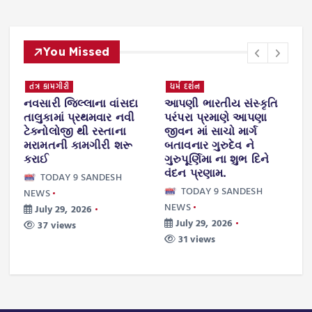
You Missed
તંત્ર કામગીરી
ધર્મ દર્શન
નવસારી જિલ્લાના વાંસદા
આપણી ભારતીય સંસ્કૃતિ
વ
તાલુકામાં પ્રથમવાર નવી
પરંપરા પ્રમાણે આપણા
સ
ટેક્નોલોજી થી રસ્તાના
જીવન માં સાચો માર્ગ
શ
મરામતની કામગીરી શરૂ
બતાવનાર ગુરુદેવ ને
ય
કરાઈ
ગુરુપૂર્ણિમા ના શુભ દિને
ર
વંદન પ્રણામ.
ફ
TODAY 9 SANDESH
ન
TODAY 9 SANDESH
NEWS
NEWS
July 29, 2026
N
July 29, 2026
37 views
31 views