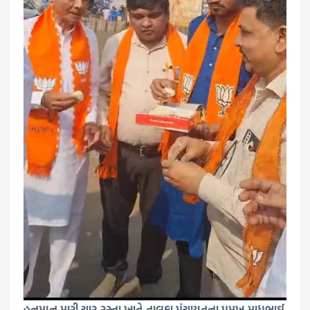
હનુમાન મારી ચાર રસ્તા ખાતે તાલુકા પંચાયતના પ્રમુખ માધુભાઈ