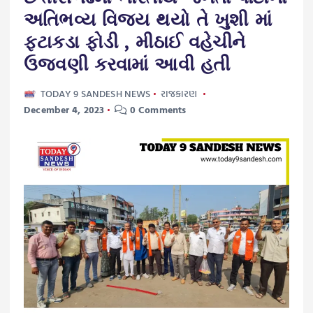
અતિભવ્ય વિજય થયો તે ખુશી માં
ફટાકડા ફોડી , મીઠાઈ વહેચીને
ઉજવણી કરવામાં આવી હતી
TODAY 9 SANDESH NEWS
રાજકારણ
December 4, 2023
0 Comments