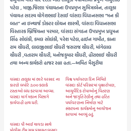
પટેલ , માજી.જિલ્લા પંચાયતના ઉપપ્રમુખ સુમિત્રાબેન, તાલુકા
પંચાયત સદસ્ય યોગેશભાઈ દેસાઈ વાંસદા વિધાનસભા “મન કી
બાત” ના ઇન્ચાર્જ ડોક્ટર લોચન શાસ્ત્રી, વાંસદા વિધાનસભા
વિસ્તારક બ્રિજિયન્ત પરમાર, વાંસદા સંગઠન ઉપપ્રમુખ પ્રદ્યુમન
સિંહ સોલંકી, કમલ સોલંકી, પરેશ પટેલ,હાઈન ગામીત, કાના
રામ ચૌધરી, લાલજીભાઈ ચૌધરી જસરાજ ચૌધરી, માંગેલાલ
ચૌધરી ,વતારામ ચૌધરી, મનોજકુમાર ચૌધરી, હીરાભાઈ ચૌધરી
તથા અન્ય કાર્યકરો હાજર રહ્યા હતા.—અમિત મૈસુરીયા
વાંસદા તાલુકા માં ભારે વરસાદ ના
વિશ્વ પર્યાવરણ દિન નિમિત્તે
કારણે બપોરે ૩:૦૦ કલાકે
વાંસદા કોર્ટ પરિસરમાં વૃક્ષારોપણ,
રસ્તાઓ બંધ કરવામાં આવ્યા.
આયુર્વેદિક રોપાઓનું વિતરણ
વાંસદા માર્ગ મકાન વિભાગે
અને જાગૃતિ રેલીનું તથા હરિત
કાર્યવાહી હાથ ધરી.
પર્યાવરણના નિર્માણ માટે
સંકલ્પના કાર્યક્રમોનુ આયોજન
કરવામાં આવ્યું હતું.
વાંસદા પી આઈ ચાવડા સાથે
પોલીસ ટીમ ગ્રામ પંચાયત વાસદા