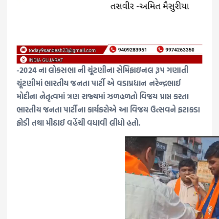
-2024 ના લોકસભા ની ચૂંટણીના સેમિફાઇનલ રૂપ ગણાતી
ચૂંટણીમાં ભારતીય જનતા પાર્ટી એ વડાપ્રધાન નરેન્દ્રભાઈ
મોદીના નેતૃત્વમાં ત્રણ રાજ્યમાં ઝળહળતો વિજય પ્રાપ્ત કરતા
ભારતીય જનતા પાર્ટીના કાર્યકરોએ આ વિજય ઉત્સવને ફટાકડા
ફોડી તથા મીઠાઈ વહેંચી વધાવી લીધો હતો.