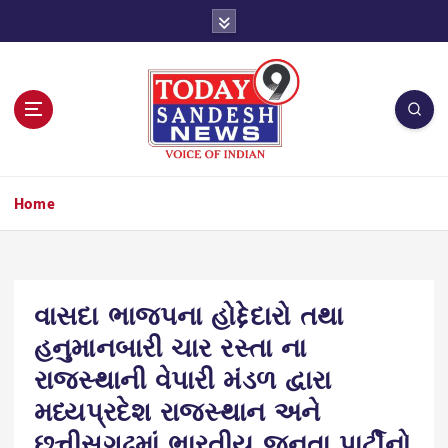
S
k
i
p
t
o
c
o
n
Home
t
e
n
t
વાસદા ભાજપના હોદ્દેદારો તથા
હનુમાનબારી ચાર રસ્તા ના
રાજસ્થાની વેપારી મંડળ દ્વારા
મધ્યપ્રદેશ રાજસ્થાન અને
છત્તીસગઢમાં ભારતીય જનતા પાર્ટીનો