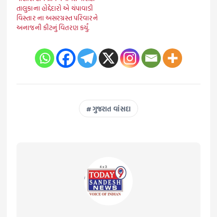
તાલુકાના હોદ્દેદારો એ ચંપાવાડી
વિસ્તાર ના અસરગ્રસ્ત પરિવારને
અનાજની કીટનું વિતરણ કર્યું.
ગુજરાત વાંસદા