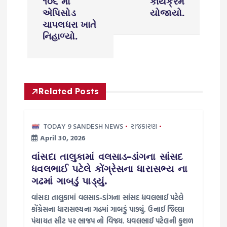
v
૧૦૬ મો
કાર્યક્રમ
એપિસોડ
યોજાયો.
i
ચાપલધરા ખાતે
નિહાળ્યો.
g
a
Related Posts
t
i
TODAY 9 SANDESH NEWS
રાજકારણ
April 30, 2026
o
વાંસદા તાલુકામાં વલસાડ-ડાંગના સાંસદ
ધવલભાઈ પટેલે કોંગ્રેસના ધારાસભ્ય ના
n
ગઢમાં ગાબડું પાડ્યું.
વાંસદા તાલુકામાં વલસાડ-ડાંગના સાંસદ ધવલભાઈ પટેલે
કોંગ્રેસના ધારાસભ્યના ગઢમાં ગાબડું પાડ્યું. ઉનાઈ જિલ્લા
પંચાયત સીટ પર ભાજપ નો વિજય. ધવલભાઈ પટેલની કુશળ