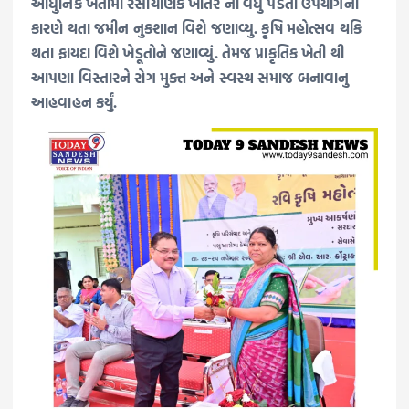
આધુનિક ખેતીમાં રસાયણિક ખાતર ના વધુ પડતા ઉપયોગના
કારણે થતા જમીન નુકશાન વિશે જણાવ્યુ. કૃષિ મહોત્સવ થકિ
થતા ફાયદા વિશે ખેડૂતોને જણાવ્યું. તેમજ પ્રાકૃતિક ખેતી થી
આપણા વિસ્તારને રોગ મુક્ત અને સ્વસ્થ સમાજ બનાવાનુ
આહવાહન કર્યું.