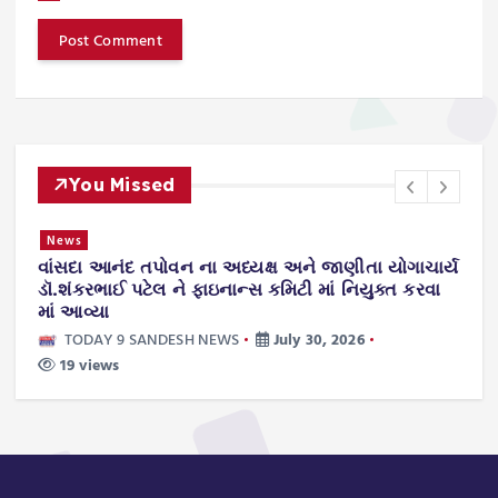
You Missed
News
વાંસદા આનંદ તપોવન ના અધ્યક્ષ અને જાણીતા યોગાચાર્ય
ન
.
ડૉ.શંકરભાઈ પટેલ ને ફાઇનાન્સ કમિટી માં નિયુક્ત કરવા
ટ
માં આવ્યા
TODAY 9 SANDESH NEWS
July 30, 2026
19 views