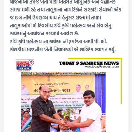
યોજનાઓ તેમજ ખેતી પાકો અંતર્ગત આધુનિક અને વૈજ્ઞાનિક
સમજ મળી રહે તથા તાલુકાના નાગરિકોને સરકારી સેવાઓ એક
જ છત્ર નીચે ઉપલબ્ધ થાય તે હેતુસર રાજ્યમાં તમામ
તાલુકાઓમાં બે દિવસીય રવિ કૃષિ મહોત્સવ અને સેવાસેતુ
કાર્યક્રમનું આયોજન કરવામાં આવેલ છે.
રવિ કૃષિ મહોત્સવ ના ક્રાર્યક્રમ ની રૂપરેખા આપી પી. બી.
કોલડીયા મદદનીશ ખેતી નિયામકશ્રી એ શાબ્દિક સ્વાગત કર્યુ.