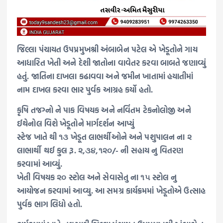
જિલ્લા પંચાયત ઉપપ્રમુખશ્રી અંબાબેન પટેલ એ ખેડૂતોને ગાય
આધારિત ખેતી અને દેશી જાતોના વાવેતર કરવા બાબતે જણાવ્યું
હતું. જાતિના દાખલા કઢાવવા અને જમીન ખાતામાં હયાતીમાં
નામ દાખલ કરવા ભાર પુર્વક આગ્રહ કર્યો હતો.
કૃષિ તજગ્નો ને પાક વિષયક અને નવિંતમ ટેકનોલોજી અને
ઈથેનોલ વિશે ખેડૂતોને માર્ગદર્શન આપ્યું
સ્ટેજ ખાતે થી ૧૩ ખેડૂત લાભર્થીઓને અને પશુપાલન ના ૨
લાભાર્થી થઈ કુલ રૂ. ૨,૩૪,૧૨૦/- ની સહાય નુ વિતરણ
કરવામાં આવ્યું.
ખેતી વિષયક ૨૦ સ્ટોલ અને સેવાસેતુ ના ૧૫ સ્ટોલ નુ
આયોજન કરવામાં આવ્યુ. આ સમગ્ર કાર્યક્રમમાં ખેડૂતોએ ઉત્સાહ
પુર્વક ભાગ લિધો હતો.