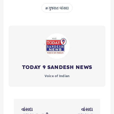
ગુજરાત વાંસદા
TODAY 9 SANDESH NEWS
Voice of Indian
P
વાંસદા
વાંસદા