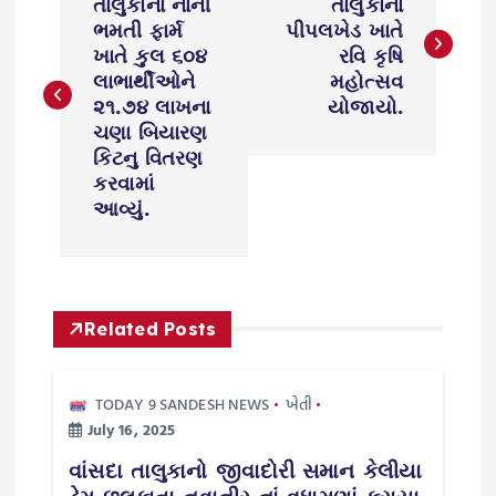
o
તાલુકાના નાની
તાલુકાના
ભમતી ફાર્મ
પીપલખેડ ખાતે
s
ખાતે કુલ ૬૦૪
રવિ કૃષિ
લાભાર્થીઓને
મહોત્સવ
૨૧.૭૪ લાખના
યોજાયો.
t
ચણા બિયારણ
કિટનુ વિતરણ
n
કરવામાં
આવ્યું.
a
v
i
Related Posts
g
TODAY 9 SANDESH NEWS
ખેતી
July 16, 2025
a
વાંસદા તાલુકાનો જીવાદોરી સમાન કેલીયા