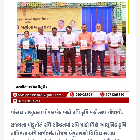
વાંસદા તાલુકાના પીપલખેડ ખાતે રવિ કૃષિ મહોત્સવ યોજાયો.
રાજ્યના ખેડૂતોને રવિ સીઝનમાં રવિ પાકો વિશે આધુનિક કૃષિ
તાંત્રિકતા અંગે માર્ગદર્શન તેમજ ખેડૂતલક્ષી વિવિધ સહાય