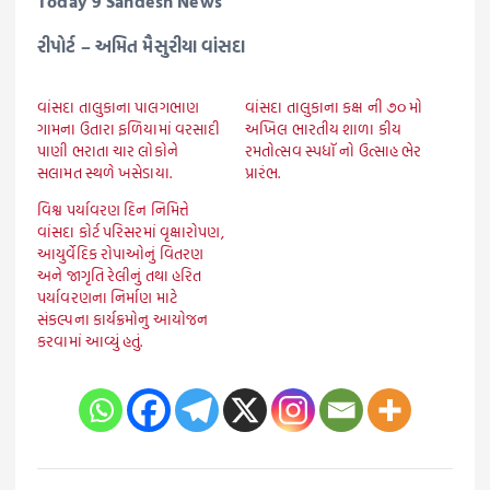
Today 9 Sandesh News
રીપોર્ટ – અમિત મૈસુરીયા વાંસદા
વાંસદા તાલુકાના પાલગભાણ
વાંસદા તાલુકાના કક્ષ ની ૭૦ મો
ગામના ઉતારા ફળિયામાં વરસાદી
અખિલ ભારતીય શાળા કીય
પાણી ભરાતા ચાર લોકોને
રમતોત્સવ સ્પધૉ નો ઉત્સાહ ભેર
સલામત સ્થળે ખસેડાયા.
પ્રારંભ.
વિશ્વ પર્યાવરણ દિન નિમિત્તે
વાંસદા કોર્ટ પરિસરમાં વૃક્ષારોપણ,
આયુર્વેદિક રોપાઓનું વિતરણ
અને જાગૃતિ રેલીનું તથા હરિત
પર્યાવરણના નિર્માણ માટે
સંકલ્પના કાર્યક્રમોનુ આયોજન
કરવામાં આવ્યું હતું.