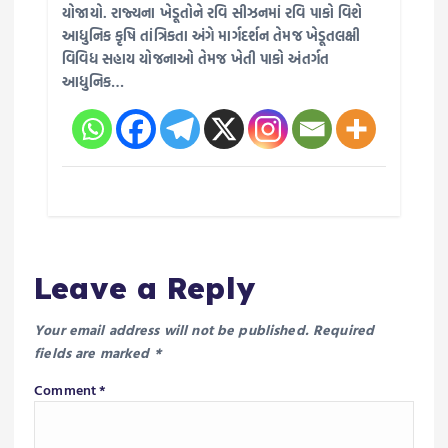
યોજાયો. રાજ્યના ખેડૂતોને રવિ સીઝનમાં રવિ પાકો વિશે
આધુનિક કૃષિ તાંત્રિકતા અંગે માર્ગદર્શન તેમજ ખેડૂતલક્ષી
વિવિધ સહાય યોજનાઓ તેમજ ખેતી પાકો અંતર્ગત
આધુનિક…
Leave a Reply
Your email address will not be published.
Required
fields are marked
*
Comment
*