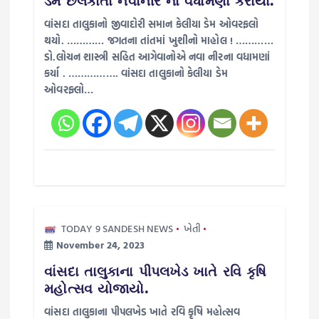
t
ડેમ છલકાતા નવાનીર નાં વધામણાં કરાયા.
વાંસદા તાલુકાનો જીવાદોરી સમાન કેલીયા ડેમ ઓવરફલો
i
થયો. ………… જગતના તાંતમાં ખુશીનો માહોલ ! …………
ડો.લોચન શાસ્ત્રી સહિત આગેવાનોએ નવા નીરના વધામણાં
o
કર્યા . ……………. વાંસદા તાલુકાનો કેલીયા ડેમ
ઓવરફ્લો…
n
TODAY 9 SANDESH NEWS
ખેતી
November 24, 2023
વાંસદા તાલુકાના પીપલખેડ ખાતે રવિ કૃષિ
મહોત્સવ યોજાયો.
વાંસદા તાલુકાના પીપલખેડ ખાતે રવિ કૃષિ મહોત્સવ