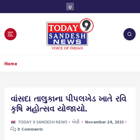
S
k
i
p
t
o
c
o
n
Home
t
e
n
t
વાંસદા તાલુકાના પીપલખેડ ખાતે રવિ
કૃષિ મહોત્સવ યોજાયો.
TODAY 9 SANDESH NEWS
ખેતી
November 24, 2023
0 Comments