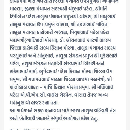
કાર્યક્રમમાં ખાતે નવસારી જિલ્લા પંચાયત ઉપપ્રમુખશ્રી અંબાબેન
માહલા, જીલ્લા પંચાયત સદસ્યશ્રી ચંદુભાઈ પટેલ, શ્રીમતિ
દિપ્તીબેન પટેલ તાલુકા પંચાયત પ્રમુખશ્રી-વાંસદા, શ્રી માધુભાઈ
તાલુકા પંચાયત ઉપ-પ્રમુખ-વાંસદા, શ્રી તરૂણભાઈ ગાંવિત –
તાલુકા પંચાયત કારોબારી અધ્યક્ષ, પિયુશભાઈ પટેલ પ્રદેશ
મહામંત્રી(આદિજાતી મોરચા), ડો. લોચનભાઈ શાસ્ત્રી ભાજપ
જિલ્લા કારોબારી સભ્ય કિસાન મોરચા, તાલુકા પંચાયત સદસ્ય
પરશુભાઈ અને શાંતુભાઈ, તાલુકા સંગઠન પ્રમુખ શ્રી મુકેશભાઈ
પટેલ, તલુકા સંગઠન મહામંત્રી સંજયભાઈ બિરારી અને
રાકેશભાઈ શર્મા, ભુપેંદ્રભાઈ પટેલ કિશાન મોરચા જિલ્લા ઉપ
પ્રમુખ, શ્રી ગણપતભાઈ માહલા જિલ્લા ભાજપા મહામંત્રી, શ્રી
શાંતીલાલ ભાક્ત – માજિ કિશાન મોરચા પ્રમુખ, શ્રી મણિભાઈ
પટેલ એ.પી.એમ.સી. વાઈસ ચેરમેન, વાંસદા તેમજ અન્ય
મહાનુભાવો હાજર રહ્યા હતા.
આ કાર્યક્રમને સફળ બનાવવા માટે સમગ્ર તાલુકા વહિવટી તંત્ર
અને ખેતીવાડી ખાતાએ સંપુર્ણ આયોજન કરેલ હતુ.