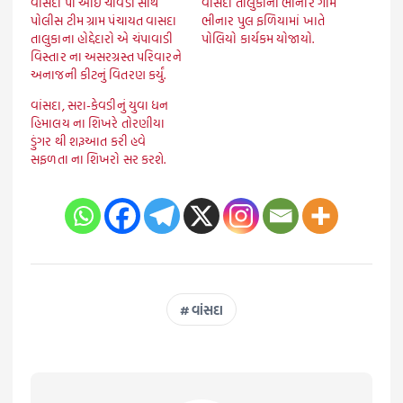
વાંસદા પી આઈ ચાવડા સાથે
વાંસદા તાલુકાના ભીનાર ગામે
પોલીસ ટીમ ગ્રામ પંચાયત વાસદા
ભીનાર પુલ ફળિયામાં ખાતે
તાલુકાના હોદ્દેદારો એ ચંપાવાડી
પોલિયો કાર્યકમ યોજાયો.
વિસ્તાર ના અસરગ્રસ્ત પરિવારને
અનાજની કીટનું વિતરણ કર્યું.
વાંસદા, સરા-કેવડીનું યુવા ધન
હિમાલય ના શિખરે તોરણીયા
ડુંગર થી શરૂઆત કરી હવે
સફળતા ના શિખરો સર કરશે.
વાંસદા