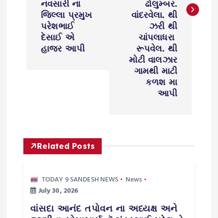
નવસારી ના
ઢોલુમ્બર.
n
જિલ્લા પ્રમુખ
વાંદરવેલા. થી
પરેશભાઈ
ઝરી થી
a
દેસાઈ એ
ચાંપલાધરા
હાજર આપી
રૂપવેલ. થી
v
મોટી વાલઝાર
ગામથી માટી
i
કળશ મા
આપી
g
a
Related Posts
t
i
TODAY 9 SANDESH NEWS
News
July 30, 2026
o
વાંસદા આનંદ તપોવન ના અધ્યક્ષ અને