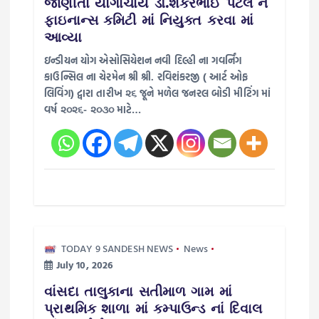
જાણીતા યોગાચાર્ય ડૉ.શંકરભાઈ પટેલ ને
n
ફાઇનાન્સ કમિટી માં નિયુક્ત કરવા માં
આવ્યા
ઇન્ડીયન યોગ એસોસિયેશન નવી દિલ્હી ના ગવર્નિંગ
કાઉન્સિલ ના ચેરમેન શ્રી શ્રી. રવિશંકરજી ( આર્ટ ઓફ
લિવિંગ) દ્વારા તારીખ ૨૬ જૂને મળેલ જનરલ બોડી મીટિંગ માં
વર્ષ ૨૦૨૬- ૨૦૩૦ માટે…
TODAY 9 SANDESH NEWS
News
July 10, 2026
વાંસદા તાલુકાના સતીમાળ ગામ માં
પ્રાથમિક શાળા માં કમ્પાઉન્ડ નાં દિવાલ