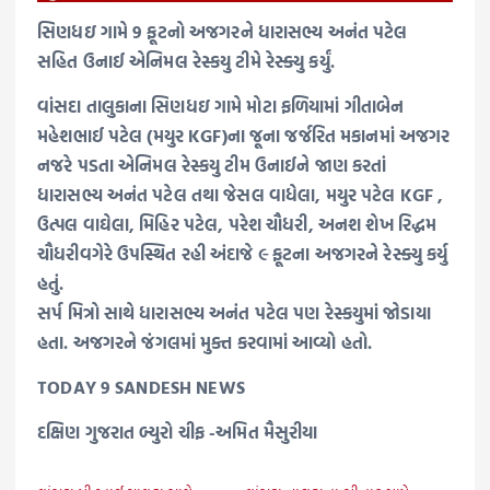
સિણધઇ ગામે 9 ફૂટનો અજગરને ધારાસભ્ય અનંત પટેલ
સહિત ઉનાઈ એનિમલ રેસ્કયુ ટીમે રેસ્ક્યુ કર્યું.
વાંસદા તાલુકાના સિણધઇ ગામે મોટા ફળિયામાં ગીતાબેન
મહેશભાઈ પટેલ (મયુર KGF)ના જૂના જર્જરિત મકાનમાં અજગર
નજરે પડતા એનિમલ રેસ્કયુ ટીમ ઉનાઈને જાણ કરતાં
ધારાસભ્ય અનંત પટેલ તથા જેસલ વાધેલા, મયુર પટેલ KGF ,
ઉત્પલ વાઘેલા, મિહિર પટેલ, પરેશ ચૌધરી, અનશ શેખ રિદ્ધમ
ચૌધરીવગેરે ઉપસ્થિત રહી અંદાજે ૯ ફૂટના અજગરને રેસ્ક્યુ કર્યુ
હતું.
સર્પ મિત્રો સાથે ધારાસભ્ય અનંત પટેલ પણ રેસ્કયુમાં જોડાયા
હતા. અજગરને જંગલમાં મુક્ત કરવામાં આવ્યો હતો.
TODAY 9 SANDESH NEWS
દક્ષિણ ગુજરાત બ્યુરો ચીફ -અમિત મૈસુરીયા