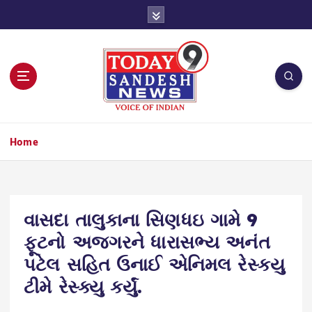
S
k
i
p
t
o
c
o
n
Home
t
e
n
t
વાસદા તાલુકાના સિણધઇ ગામે 9
ફૂટનો અજગરને ધારાસભ્ય અનંત
પટેલ સહિત ઉનાઈ એનિમલ રેસ્કયુ
ટીમે રેસ્ક્યુ કર્યું.