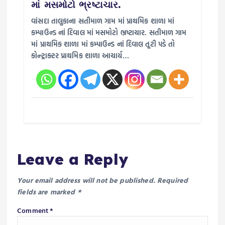
માં મસમોટો ભ્રષ્ટાચાર.
વાંસદા તાલુકાના સતીમાળ ગામ માં પ્રાથમિક શાળા માં
કમ્પાઉન્ડ નાં દિવાલ માં મસમોટો ભ્રષ્ટાચાર. સતીમાળ ગામ
માં પ્રાથમિક શાળા માં કમ્પાઉન્ડ નાં દિવાલ તૂટી પડે તો
કોન્ટ્રાક્ટર પ્રાથમિક શાળા આચાર્ય…
Leave a Reply
Your email address will not be published.
Required
fields are marked
*
Comment
*