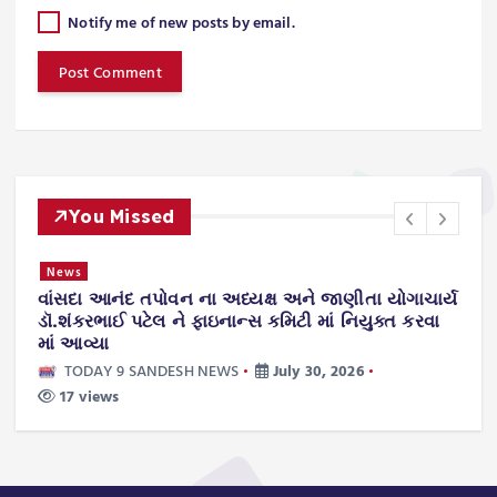
Notify me of new posts by email.
You Missed
News
વાંસદા આનંદ તપોવન ના અધ્યક્ષ અને જાણીતા યોગાચાર્ય
ન
.
ડૉ.શંકરભાઈ પટેલ ને ફાઇનાન્સ કમિટી માં નિયુક્ત કરવા
ટ
માં આવ્યા
ws
TODAY 9 SANDESH NEWS
July 30, 2026
17 views