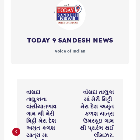
TODAY 9 SANDESH NEWS
Voice of Indian
P
વાસદા
વાંસદા તાલુકા
o
તાલુકાના
માં મેરી મિટ્ટી
વાંસીયાતળાવ
મેરા દેશ અમૃત
s
ગામ થી મેરી
કળશ યાત્રા
મિટ્ટી મેરા દેશ
ઉમરકૂઇ ગામ
અમૃત કળશ
થી પ્રારંભ થઈ
t
યાત્રા મા
લીમઝર.