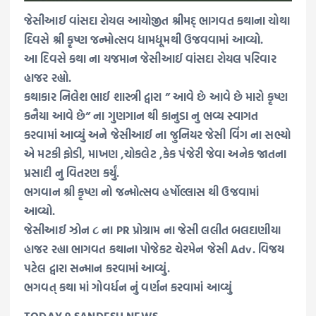
જેસીઆઈ વાંસદા રોયલ આયોજીત શ્રીમદ્ ભાગવત કથાના ચોથા
દિવસે શ્રી કૃષ્ણ જન્મોત્સવ ધામધૂમથી ઉજવવામાં આવ્યો.
આ દિવસે કથા ના યજમાન જેસીઆઈ વાંસદા રોયલ પરિવાર
હાજર રહ્યો.
કથાકાર નિલેશ ભાઈ શાસ્ત્રી દ્વારા ” આવે છે આવે છે મારો કૃષ્ણ
કનૈયા આવે છે” ના ગુણગાન થી કાનુડા નુ ભવ્ય સ્વાગત
કરવામાં આવ્યું અને જેસીઆઈ ના જુનિયર જેસી વિંગ ના સભ્યો
એ મટકી ફોડી, માખણ ,ચોકલેટ ,કેક પંજેરી જેવા અનેક જાતના
પ્રસાદી નુ વિતરણ કર્યું.
ભગવાન શ્રી કૃષ્ણ નો જન્મોત્સવ હર્ષોલ્લાસ થી ઉજવામાં
આવ્યો.
જેસીઆઈ ઝોન ૮ ના PR પ્રોગ્રામ ના જેસી લલીત બલદાણીયા
હાજર રહ્યા ભાગવત કથાના પોજેકટ ચેરમેન જેસી Adv. વિજય
પટેલ દ્વારા સન્માન કરવામાં આવ્યું.
ભગવત્ કથા માં ગોવર્ધન નું વર્ણન કરવામાં આવ્યું
TODAY 9 SANDESH NEWS