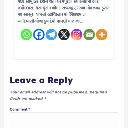
પછી સામુહિક દર્શન થતા ધરમપુરનાં સ્થાનિકોમાં ભારે
હર્ષોલ્લાસ. ધરમપુરમાં શ્રીમદ રાજચંદ્ર ટ્રસ્ટનાં મોહનગઢ ડુંગર
પર આસુરા ગામનાં હદવિસ્તારમાં બિરાજમાન
આદિવાસીઓના કુળદેવી માવલી માતાનાં…
Leave a Reply
Your email address will not be published.
Required
fields are marked
*
Comment
*