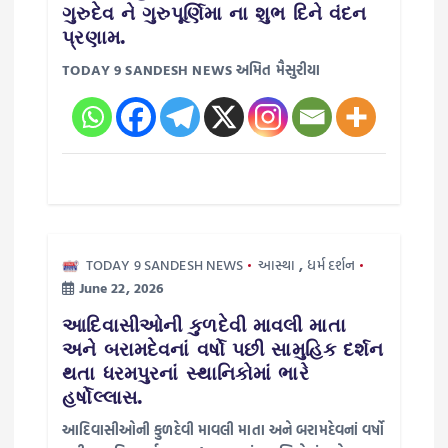
o
ગુરુદેવ ને ગુરુપૂર્ણિમા ના શુભ દિને વંદન
પ્રણામ.
n
TODAY 9 SANDESH NEWS અમિત મૈસુરીયા
TODAY 9 SANDESH NEWS
આસ્થા
,
ધર્મ દર્શન
June 22, 2026
આદિવાસીઓની કુળદેવી માવલી માતા
અને બરામદેવનાં વર્ષો પછી સામુહિક દર્શન
થતા ધરમપુરનાં સ્થાનિકોમાં ભારે
હર્ષોલ્લાસ.
આદિવાસીઓની કુળદેવી માવલી માતા અને બરામદેવનાં વર્ષો