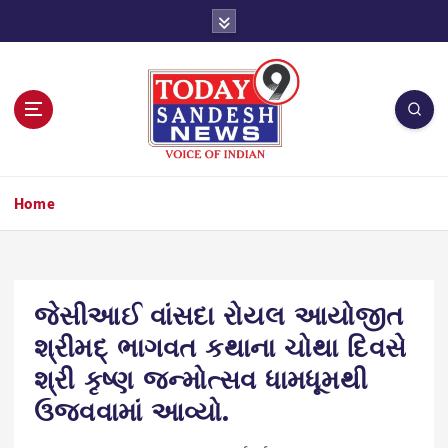
S
k
i
p
t
o
c
o
n
Home
t
e
n
t
જેસીઆઈ વાંસદા રોયલ આયોજીત
શ્રીમદ્ ભાગવત કથાના ચોથા દિવસે
શ્રી કૃષ્ણ જન્મોત્સવ ધામધૂમથી
ઉજવવામાં આવ્યો.