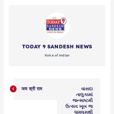
TODAY 9 SANDESH NEWS
Voice of Indian
P
जय श्री राम
વાસદા
o
તાલુકામાં
જન્માષ્ટમી
s
ઉત્સવ ખૂબ જ
ધામધૂમથી