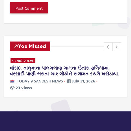
You Missed
વરસાદી સમસ્યા
સી
વાંસદા તાલુકાના પાલગભાણ ગામના ઉતારા ફળિયામાં
વ
વરસાદી પાણી ભરાતા ચાર લોકોને સલામત સ્થળે ખસેડાયા.
ડ
મ
TODAY 9 SANDESH NEWS
July 31, 2026
23 views