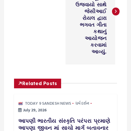
ઉજવાયો સાથે
t
જેસીઆઈ
રોયલ દ્વારા
n
ભગવત ગીતા
કથાનું
a
આયોજન
કરવામાં
v
આવ્યું.
i
g
Related Posts
a
TODAY 9 SANDESH NEWS
ધર્મ દર્શન
t
July 29, 2026
i
આપણી ભારતીય સંસ્કૃતિ પરંપરા પ્રમાણે
આપણા જીવન માં સાચો માર્ગ બતાવનાર