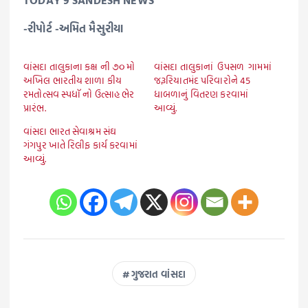
-રીપોર્ટ -અમિત મૈસુરીયા
વાંસદા તાલુકાના કક્ષ ની ૭૦ મો
વાંસદા તાલુકાનાં ઉપસળ ગામમાં
અખિલ ભારતીય શાળા કીય
જરૂરિયાતમંદ પરિવારોને 45
રમતોત્સવ સ્પધૉ નો ઉત્સાહ ભેર
ધાબળાનું વિતરણ કરવામાં
પ્રારંભ.
આવ્યું.
વાંસદા ભારત સેવાશ્રમ સંઘ
ગંગપુર ખાતે રિલીફ કાર્ય કરવામાં
આવ્યું.
ગુજરાત વાંસદા