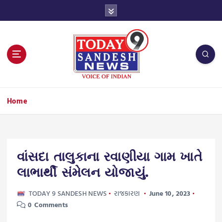
S
k
i
p
t
o
c
o
n
Home
t
e
n
t
વાંસદા તાલુકાના રવાણીયા ગામ ખાતે
લાભાર્થી સંમેલન યોજાયું.
TODAY 9 SANDESH NEWS
રાજકારણ
June 10, 2023
0 Comments