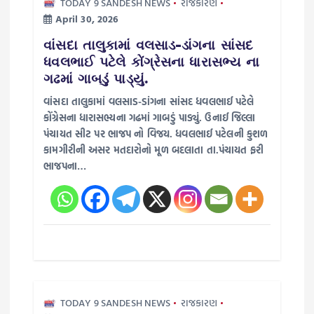
i
TODAY 9 SANDESH NEWS
રાજકારણ
April 30, 2026
o
વાંસદા તાલુકામાં વલસાડ-ડાંગના સાંસદ
ધવલભાઈ પટેલે કોંગ્રેસના ધારાસભ્ય ના
n
ગઢમાં ગાબડું પાડ્યું.
વાંસદા તાલુકામાં વલસાડ-ડાંગના સાંસદ ધવલભાઈ પટેલે
કોંગ્રેસના ધારાસભ્યના ગઢમાં ગાબડું પાડ્યું. ઉનાઈ જિલ્લા
પંચાયત સીટ પર ભાજપ નો વિજય. ધવલભાઈ પટેલની કુશળ
કામગીરીની અસર મતદારોનો મૂળ બદલાતા તા.પંચાયત ફરી
ભાજપના…
TODAY 9 SANDESH NEWS
રાજકારણ