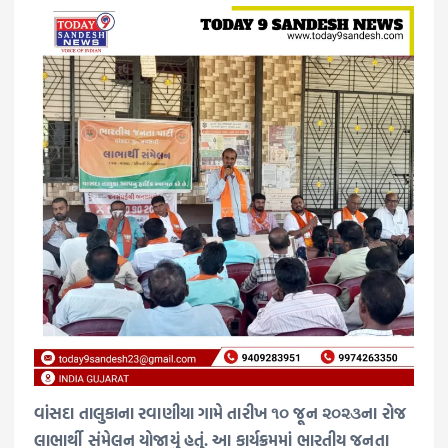
વાંસદા તાલુકાના રવાણીયા ગામે તારીખ ૧૦ જૂન ૨૦૨૩ના રોજ
લાભાર્થી સંમેલન યોજાયું હતું. આ કાર્યક્રમમાં ભારતીય જનતા