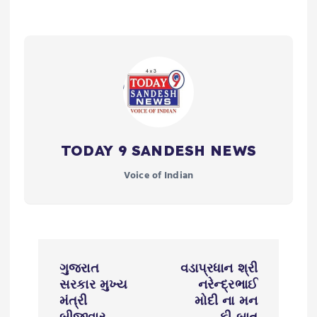
TODAY 9 SANDESH NEWS
Voice of Indian
P
ગુજરાત
વડાપ્રધાન શ્રી
o
સરકાર મુખ્ય
નરેન્દ્રભાઈ
મંત્રી
મોદી ના મન
બીજીવાર
કી બાત