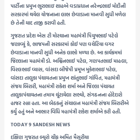
પાર્ટીના પ્રમુખ ભુરાભાઇ શાહએ વડાપ્રધાન નરેન્દ્રભાઈ મોદીની
સરકારમાં થયેલ યોજનાના લાભ છેવાડાના માનવી સુધી મળેલ
છે તેની યાદ તાજી કરાવી હતી.
ગુજરાત પ્રદેશ એસ ટી મોરચાના મહામંત્રી પિયુષભાઈ પટેલે
જણાવ્યું કે, ભાજપની સરકારમાં કોઈ પણ વચેટિયા વગર
છેવાડાના માનવી સુધી અનેક લાભો મળ્યા છે. આ કાર્યક્રમમાં
જિલ્લાના મહામંત્રી ડો. અશ્વિનભાઈ પટેલ, ગણપતભાઈ માહલા,
વિરલભાઈ વ્યાસ, વાંસદા બીજેપી પ્રમૂખ મુકેશભાઇ પટેલ,
વાંસદા તાલુકા પંચાયતના પ્રમુખ શાંતુભાઈ ગાંવિત, મહામંત્રી
સંજય બિરારી, મહામંત્રી રાકેશ શર્મા અને જિલ્લા પંચાયત
તાલુકાપંચાયતના તમામ ચૂંટાયેલા સભ્યો, સંગઠનના હોદેદારો
હાજર રહ્યા હતા. આ બેઠકનું સંચાલન મહામંત્રી સંજય બિરારીએ
કર્યું હતું અને આભાર વિધિ મહામંત્રી રાકેશ શર્માએ કરી હતી.
TODAY 9 SANDESH NEWS
દક્ષિણ ગુજરાત બ્યુરો ચીફ અમિત મૈસુરીયા