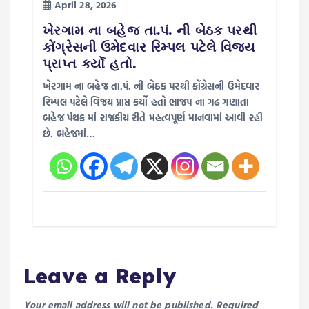
April 28, 2026
ખેરગામ ના બહેજ તા.પં. ની બેઠક પરથી
કોંગ્રેસની ઉમેદવાર રિમ્પલ પટેલે વિજય
પ્રાપ્ત કર્યો હતો.
ખેરગામ ના બહેજ તા.પં. ની બેઠક પરથી કોંગ્રેસની ઉમેદવાર
રિમ્પલ પટેલે વિજય પ્રાપ્ત કર્યો હતો ભાજપ ના ગઢ ગણાતા
બહેજ પંથક માં રાજકીય રીતે મહત્વપૂર્ણ માનવામાં આવી રહી
છે. બહેજમાં…
Leave a Reply
Your email address will not be published.
Required