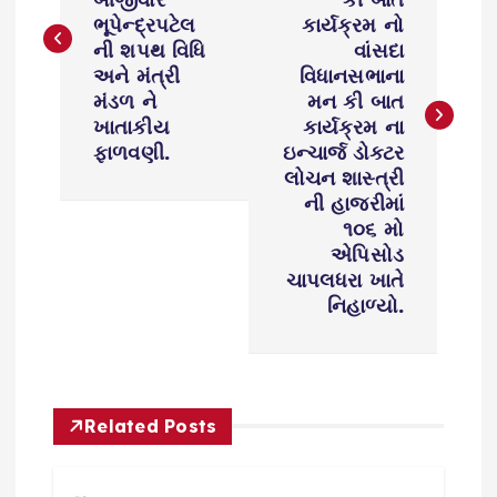
s
ભૂપેન્દ્રપટેલ
કાર્યક્રમ નો
ની શપથ વિધિ
વાંસદા
t
અને મંત્રી
વિધાનસભાના
મંડળ ને
મન કી બાત
n
ખાતાકીય
કાર્યક્રમ ના
ફાળવણી.
ઇન્ચાર્જ ડોક્ટર
a
લોચન શાસ્ત્રી
ની હાજરીમાં
v
૧૦૬ મો
એપિસોડ
i
ચાપલધરા ખાતે
નિહાળ્યો.
g
a
Related Posts
t