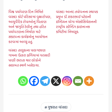
વિશ્વ પર્યાવરણ દિન નિમિત્તે
વાંસદા આનંદ તપોવનના સ્થાપક
વાંસદા કોર્ટ પરિસરમાં વૃક્ષારોપણ,
પ્રમુખ ડૉ. શંકરભાઈ પટેલની
આયુર્વેદિક રોપાઓનું વિતરણ
ઇન્ડિયન યોગા એસોસિયેશનની
અને જાગૃતિ રેલીનું તથા હરિત
રાષ્ટ્રીય સ્ટેન્ડિંગ ફાઇનાન્સ
પર્યાવરણના નિર્માણ માટે
કમિટીમાં નિમણૂક.
સંકલ્પના કાર્યક્રમોનુ આયોજન
કરવામાં આવ્યું હતું.
વાંસદા તાલુકાના પાલગભાણ
ગામના ઉતારા ફળિયામાં વરસાદી
પાણી ભરાતા ચાર લોકોને
સલામત સ્થળે ખસેડાયા.
ગુજરાત વાંસદા