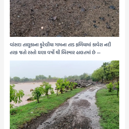
વાંસદા તાલુકાના કુરેલીયા ગામના તાડ ફળિયામાં કાવેરા નદી
તરફ જતો રસ્તો ઘણા વર્ષો થી બિસ્માર હાલતમાં છે —