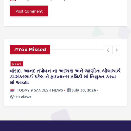
You Missed
News
વાંસદા આનંદ તપોવન ના અધ્યક્ષ અને જાણીતા યોગાચાર્ય
ન
.
ડૉ.શંકરભાઈ પટેલ ને ફાઇનાન્સ કમિટી માં નિયુક્ત કરવા
ટ
માં આવ્યા
ws
TODAY 9 SANDESH NEWS
July 30, 2026
19 views