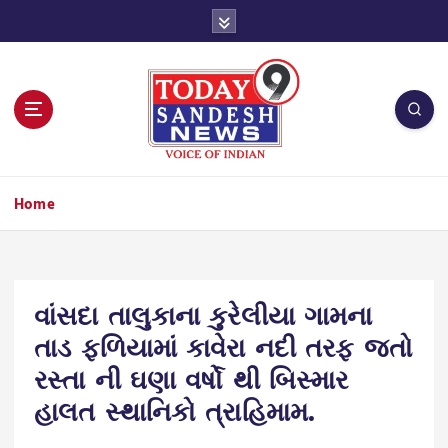
S
k
i
p
t
o
c
o
n
Home
t
e
n
t
વાંસદા તાલુકાના કુરેલીયા ગામના
તાડ ફળિયામાં કાવેરા નદી તરફ જતો
રસ્તા ની ઘણા વર્ષો થી બિસ્માર
હાલત સ્થાનિકો ત્રાહિમામ.