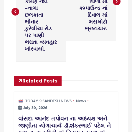
કારણે નદી
શાળા માં
-નાળા
કમ્પાઉન્ડ નાં
t
છલકાતા
દિવાલ માં
ભીનાર
મસમોટો
n
કુરેલીયા રોડ
ભ્રષ્ટાચાર.
પર પાણી
a
ભરાતા વ્યવહાર
ખોરવાયો.
v
i
g
Related Posts
a
TODAY 9 SANDESH NEWS
News
July 30, 2026
t
વાંસદા આનંદ તપોવન ના અધ્યક્ષ અને
i
જાણીતા યોગાચાર્ય ડૉ.શંકરભાઈ પટેલ ને