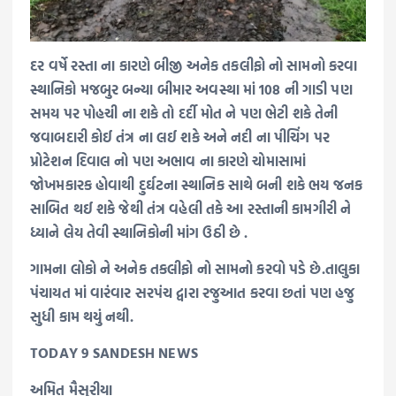
દર વર્ષે રસ્તા ના કારણે બીજી અનેક તકલીફો નો સામનો કરવા
સ્થાનિકો મજબુર બન્યા બીમાર અવસ્થા માં 108 ની ગાડી પણ
સમય પર પોહચી ના શકે તો દર્દી મોત ને પણ ભેટી શકે તેની
જવાબદારી કોઈ તંત્ર ના લઈ શકે અને નદી ના પીચિંગ પર
પ્રોટેશન દિવાલ નો પણ અભાવ ના કારણે ચોમાસામાં
જોખમકારક હોવાથી દુર્ઘટના સ્થાનિક સાથે બની શકે ભય જનક
સાબિત થઈ શકે જેથી તંત્ર વહેલી તકે આ રસ્તાની કામગીરી ને
ધ્યાને લેય તેવી સ્થાનિકોની માંગ ઉઠી છે .
ગામના લોકો ને અનેક તકલીફો નો સામનો કરવો પડે છે.તાલુકા
પંચાયત માં વારંવાર સરપંચ દ્વારા રજુઆત કરવા છતાં પણ હજુ
સુધી કામ થયું નથી.
TODAY 9 SANDESH NEWS
અમિત મૈસુરીયા