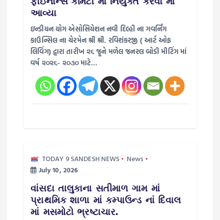
ફાઇનાન્સ કમિટી માં નિયુક્ત કરવા માં
o
આવ્યા
ઇન્ડીયન યોગ એસોસિયેશન નવી દિલ્હી ના ગવર્નિંગ
n
કાઉન્સિલ ના ચેરમેન શ્રી શ્રી. રવિશંકરજી ( આર્ટ ઓફ
લિવિંગ) દ્વારા તારીખ ૨૬ જૂને મળેલ જનરલ બોડી મીટિંગ માં
વર્ષ ૨૦૨૬- ૨૦૩૦ માટે…
TODAY 9 SANDESH NEWS
News
July 10, 2026
વાંસદા તાલુકાના સતીમાળ ગામ માં
પ્રાથમિક શાળા માં કમ્પાઉન્ડ નાં દિવાલ
માં મસમોટો ભ્રષ્ટાચાર.