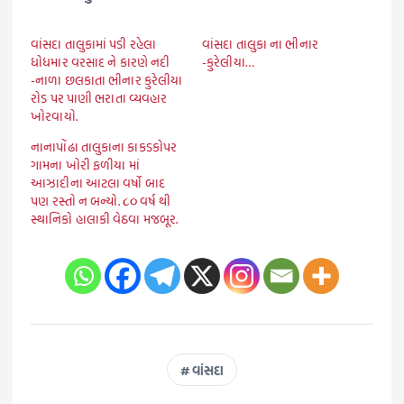
વાંસદા તાલુકામાં પડી રહેલા
વાંસદા તાલુકા ના ભીનાર
ધોધમાર વરસાદ ને કારણે નદી
-કુરેલીયા…
-નાળા છલકાતા ભીનાર કુરેલીયા
રોડ પર પાણી ભરાતા વ્યવહાર
ખોરવાયો.
નાનાપોંઢા તાલુકાના કાકડકોપર
ગામના ખોરી ફળીયા માં
આઝાદીના આટલા વર્ષો બાદ
પણ રસ્તો ન બન્યો. ૮૦‌ વર્ષ થી
સ્થાનિકો હાલાકી વેઠવા મજબૂર.
વાંસદા