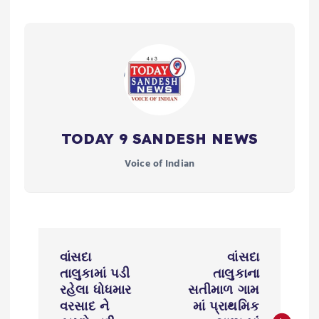
TODAY 9 SANDESH NEWS
Voice of Indian
P
વાંસદા
વાંસદા
o
તાલુકામાં પડી
તાલુકાના
રહેલા ધોધમાર
સતીમાળ ગામ
s
વરસાદ ને
માં પ્રાથમિક