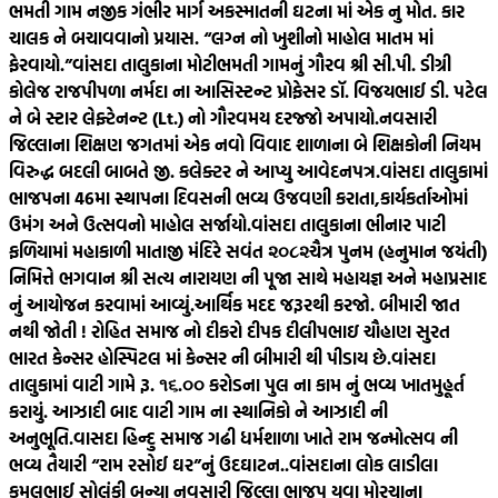
ભમતી ગામ નજીક ગંભીર માર્ગ અકસ્માતની ઘટના માં એક નુ મોત. કાર
ચાલક ને બચાવવાનો પ્રયાસ. “લગ્ન નો ખુશીનો માહોલ માતમ માં
ફેરવાયો.”
વાંસદા તાલુકાના મોટીભમતી ગામનું ગૌરવ શ્રી સી.પી. ડીગ્રી
કોલેજ રાજપીપળા નર્મદા ના આસિસ્ટન્ટ પ્રોફેસર ડૉ. વિજયભાઈ ડી. પટેલ
ને બે સ્ટાર લેફ્ટેનન્ટ (Lt.) નો ગૌરવમય દરજ્જો અપાયો.
નવસારી
જિલ્લાના શિક્ષણ જગતમાં એક નવો વિવાદ શાળાના બે શિક્ષકોની નિયમ
વિરુદ્ધ બદલી બાબતે જી. કલેક્ટર ને આપ્યુ આવેદનપત્ર.
વાંસદા તાલુકામાં
ભાજપના 46મા સ્થાપના દિવસની ભવ્ય ઉજવણી કરાતા,કાર્યકર્તાઓમાં
ઉમંગ અને ઉત્સવનો માહોલ સર્જાયો.
વાંસદા તાલુકાના ભીનાર પાટી
ફળિયામાં મહાકાળી માતાજી મંદિરે સવંત ‌‌૨૦૮૨ચૈત્ર‌ પુનમ (હનુમાન જયંતી)
નિમિત્તે ભગવાન શ્રી સત્ય નારાયણ ની પૂજા સાથે મહાયજ્ઞ અને મહાપ્રસાદ
નું આયોજન કરવામાં આવ્યું.
આર્થિક મદદ જરૂરથી કરજો. બીમારી જાત
નથી જોતી ! રોહિત સમાજ નો દીકરો દીપક દીલીપભાઇ ચૌહાણ સુરત
ભારત કેન્સર હોસ્પિટલ માં કેન્સર ની બીમારી થી પીડાય છે.
વાંસદા
તાલુકામાં વાટી ગામે રૂ. ૧૬.૦૦ કરોડના પુલ ના કામ નું ભવ્ય ખાતમુહૂર્ત
કરાયું. આઝાદી બાદ વાટી ગામ ના સ્થાનિકો ને આઝાદી ની
અનુભૂતિ.
વાસદા હિન્દુ સમાજ ગઢી ધર્મશાળા ખાતે રામ જન્મોત્સવ ની
ભવ્ય તૈયારી “રામ રસોઈ ઘર”નું ઉદઘાટન..
વાંસદાના લોક લાડીલા
કમલભાઈ સોલંકી બન્યા નવસારી જિલ્લા ભાજપ યુવા મોરચાના