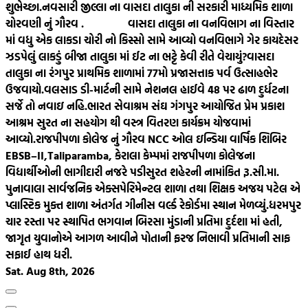
શુભેચ્છા.
નવસારી જીલ્લા ના વાસદા તાલુકા ની સરકારી માધ્યમિક શાળા
ચોરવણી નું ગૌરવ .
વાસદા તાલુકા ના વનવિભાગ ના વિસ્તાર
માં વધુ એક લાકડા ચોરી નો કિસ્સો સામે આવ્યો વનવિભાગે ગેર કાયદેસર
ઝડપેલું લાકડું બીજા તાલુકા માં ઈટ ના ભટ્ટે કેવી રીતે વેચાયું?
વાસદા
તાલુકા ના રંગપુર પ્રાથમિક શાળામાં 77મો પ્રજાસત્તાક પર્વ ઉત્સાહભેર
ઉજવાયો.
વલસાડ ડી-માર્ટની સામે નેશનલ હાઈવે 48 પર ઢાળ દુર્ધટના
સર્જે તો નવાઇ નહિ.
ભારત સેવાશ્રમ સંઘ ગંગપુર આયોજિત પ્રેમ પ્રકાશ
આશ્રમ સુરત ના સહયોગ થી વસ્ત્ર વિતરણ કાર્યક્રમ યોજવામાં
આવ્યો.
રાજપીપળા કોલેજ નું ગૌરવ NCC ઓલ ઇન્ડિયા વાર્ષિક શિબિર
EBSB–II,Taliparamba, કેરાલા કેમ્પમાં રાજપીપળા કોલેજના
વિદ્યાર્થીઓની ભાગીદારી નજરે પડી
સુરત શહેરની નામાંકિત રૂ.સી.મા.
પુનાવાલા સાર્વજનિક એક્સપેરિમેન્ટલ શાળા તથા શિક્ષક અજય પટેલ એ
પ્લાસ્ટિક મુક્ત શાળા અંતર્ગત ગીનીસ વર્લ્ડ રેકોર્ડમા સ્થાન મેળવ્યું.
ધરમપુર
ચાર રસ્તા પર સ્થાપિત ભગવાન બિરસા મુંડાની પ્રતિમા દુર્દશા માં હતી,
જાગૃત યુવાનોએ આગળ આવીને પોતાની ફરજ નિભાવી પ્રતિમાની સાફ
સફાઈ હાથ ધરી.
Sat. Aug 8th, 2026