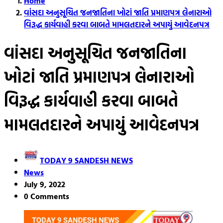
Home
વાંસદા અનુસૂચિત જનજાતિના ખોટાં જાતિ પ્રમાણપત્ર લેનારાઓ
વિરૂદ્ધ કાર્યવાહી કરવા બાબતે મામલતદારને અપાયું આવેદનપત્ર
વાંસદા અનુસૂચિત જનજાતિના
ખોટાં જાતિ પ્રમાણપત્ર લેનારાઓ
વિરૂદ્ધ કાર્યવાહી કરવા બાબતે
મામલતદારને અપાયું આવેદનપત્ર
TODAY 9 SANDESH NEWS
News
July 9, 2022
0 Comments