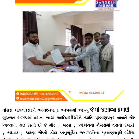
જે માં જણાવ્યા પ્રમાણે
વાંસદા મામલતદારને આવેદનપત્ર આપવામાં આવ્યું
ગુજરાત રાજ્યમાં વસતા સાચા આદિવાસીઓને જાતિ પ્રમાણપત્ર બાબતે ઘોર
અન્યાય થઇ રહ્યો છે
કે ગીર , બરડા , આલેચના નેસડામાં વસતા રબારી
, ભરવાડ , ચારણ જેઓ ખોટા અનુસૂચિત જનજાતિના પ્રમાણપત્રો લીધેલ