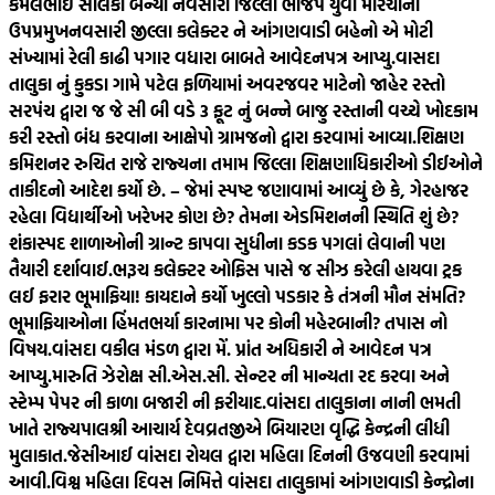
કમલભાઈ સોલંકી બન્યા નવસારી જિલ્લા ભાજપ યુવા મોરચાના
ઉપપ્રમુખ
નવસારી જીલ્લા કલેક્ટર ને આંગણવાડી બહેનો એ મોટી
સંખ્યામાં રેલી કાઢી પગાર વધારા બાબતે આવેદનપત્ર આપ્યુ.
વાસદા
તાલુકા નું કુકડા ગામે પટેલ ફળિયામાં અવરજવર માટેનો જાહેર રસ્તો
સરપંચ દ્વારા જ જે સી બી વડે 3 ફૂટ નું બન્ને બાજુ રસ્તાની વચ્ચે ખોદકામ
કરી રસ્તો બંધ કરવાના આક્ષેપો ગ્રામજનો દ્વારા કરવામાં આવ્યા.
શિક્ષણ
કમિશનર રુચિત રાજે રાજ્યના તમામ જિલ્લા શિક્ષણાધિકારીઓ ડીઈઓને
તાકીદનો આદેશ કર્યો છે. – જેમાં સ્પષ્ટ જણાવામાં આવ્યું છે કે, ગેરહાજર
રહેલા વિદ્યાર્થીઓ ખરેખર કોણ છે? તેમના એડમિશનની સ્થિતિ શું છે?
શંકાસ્પદ શાળાઓની ગ્રાન્ટ કાપવા સુધીના કડક પગલાં લેવાની પણ
તૈયારી દર્શાવાઈ.
ભરૂચ કલેક્ટર ઓફિસ પાસે જ સીઝ કરેલી હાયવા ટ્રક
લઈ ફરાર ભૂમાફિયા! કાયદાને કર્યો ખુલ્લો પડકાર કે તંત્રની મૌન સંમતિ?
ભૂમાફિયાઓના હિંમતભર્યા કારનામા પર કોની મહેરબાની? તપાસ નો
વિષય.
વાંસદા વકીલ મંડળ દ્વારા મેં. પ્રાંત અધિકારી ને આવેદન પત્ર
આપ્યુ.મારુતિ ઝેરોક્ષ સી.એસ.સી. સેન્ટર ની માન્યતા રદ કરવા અને
સ્ટેમ્પ પેપર ની કાળા બજારી ની ફરીયાદ.
વાંસદા તાલુકાના નાની ભમતી
ખાતે રાજ્યપાલશ્રી આચાર્ય દેવવ્રતજીએ બિયારણ વૃદ્ધિ કેન્દ્રની લીધી
મુલાકાત.
જેસીઆઈ વાંસદા રોયલ દ્વારા મહિલા દિનની ઉજવણી કરવામાં
આવી.
વિશ્વ મહિલા દિવસ નિમિત્તે વાંસદા તાલુકામાં આંગણવાડી કેન્દ્રોના