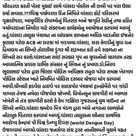
ચીરહરણ કરતી પોસ્ટ મુકાઈ સાથે વાંસદા પોલીસ ની છબી પર પણ ઉભા
કર્યા સવાલ.???
વિશ્વ પર્યાવરણ દિન નિમિત્તે વાંસદા કોર્ટ પરિસરમાં
વૃક્ષારોપણ, આયુર્વેદિક રોપાઓનું વિતરણ અને જાગૃતિ રેલીનું તથા હરિત
પર્યાવરણના નિર્માણ માટે સંકલ્પના કાર્યક્રમોનુ આયોજન કરવામાં આવ્યું
હતું.
વાંસદા તાલુકા પંચાયત ના બાંધકામ શાખાના અધિક મદદનીશ ઈજનેર
કૃણાલ પટેલ ACB ના છટકા માં ઝડપાયા.
વાંસદા, સરા-કેવડીનું યુવા ધન
હિમાલય ના શિખરે તોરણીયા ડુંગર થી શરૂઆત કરી હવે સફળતા ના
શિખરો સર કરશે.
વાંસદાના સાંઇ સરકાર ગૃપ ના યુવાનોનો ચારધામ તરફ
આધ્યાત્મિક પ્રવાસ ધાર્મિક સંસ્કાર નું સિંચન નું પ્રમાણ.
ડો.નિરવ
ભુલાભાઇ પટેલ દ્વારા જિલ્લા પોલિસ અધિક્ષક રાહુલ પટેલ સમક્ષ ખેરગામ
પોલિસ સ્ટેશન ખાતે નિયમિત પોલિસ દરબાર યોજવા માંગ કરવામાં
આવી.
ચીખલી ફડવેલ હાઇવે પર સાદકપોર પંથકમાં ટ્રાન્ફોર્મેરો પર ઝાંડી
ઝાખરા તેમજ નમેલા વીજપોલ જોખમી. પ્રિમોન્સૂન કામગીરી માં આળસ
ખંખેરી ને તંત્ર કામગીરી કરશે કે કેમ ?
દક્ષિણ ગુજરાતનું યુથ માઉન્ટ ના
શિખરે નર્મદા.
વાંસદા ભ્રમદેવ મિત્ર મંડળ દ્વારા અંબે નગરના બાળકોને
નોટબુક વિતરણ કરવામાં આવ્યું.
વાંસદા તાલુકાના ભીનાર પ્રાથમિક
આરોગ્ય કેન્દ્રમાં પી વિશ્વ ડેન્ગ્યુ દિવસ (world Dengue Day)
ઉજવવામાં આવ્યો.
વાંસદા જનસેવા સંઘ ટ્રસ્ટ નાનીભમતી મુકામે મફત