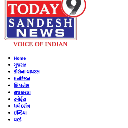
Home
ગુજરાત
કોરોના વાયરસ
મનોરંજન
બિઝનેસ
રાજકારણ
સ્પોર્ટ્સ
ધર્મ દર્શન
ઈન્ડિયા
વર્લ્ડ