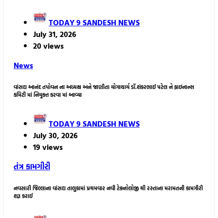
TODAY 9 SANDESH NEWS
July 31, 2026
20 views
News
વાંસદા આનંદ તપોવન ના અધ્યક્ષ અને જાણીતા યોગાચાર્ય ડૉ.શંકરભાઈ પટેલ ને ફાઇનાન્સ
કમિટી માં નિયુક્ત કરવા માં આવ્યા
TODAY 9 SANDESH NEWS
July 30, 2026
19 views
તંત્ર કામગીરી
નવસારી જિલ્લાના વાંસદા તાલુકામાં પ્રથમવાર નવી ટેક્નોલોજી થી રસ્તાના મરામતની કામગીરી
શરૂ કરાઈ