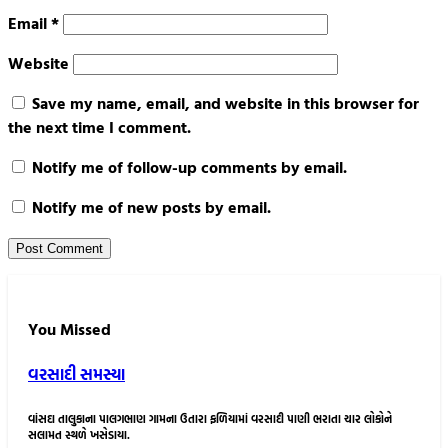
Email
*
Website
Save my name, email, and website in this browser for
the next time I comment.
Notify me of follow-up comments by email.
Notify me of new posts by email.
You Missed
વરસાદી સમસ્યા
વાંસદા તાલુકાના પાલગભાણ ગામના ઉતારા ફળિયામાં વરસાદી પાણી ભરાતા ચાર લોકોને
સલામત સ્થળે ખસેડાયા.