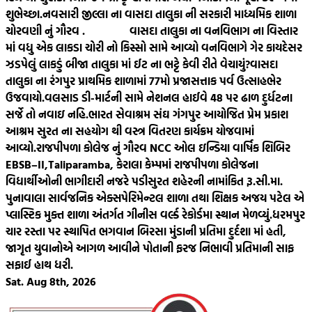
શુભેચ્છા.
નવસારી જીલ્લા ના વાસદા તાલુકા ની સરકારી માધ્યમિક શાળા
ચોરવણી નું ગૌરવ .
વાસદા તાલુકા ના વનવિભાગ ના વિસ્તાર
માં વધુ એક લાકડા ચોરી નો કિસ્સો સામે આવ્યો વનવિભાગે ગેર કાયદેસર
ઝડપેલું લાકડું બીજા તાલુકા માં ઈટ ના ભટ્ટે કેવી રીતે વેચાયું?
વાસદા
તાલુકા ના રંગપુર પ્રાથમિક શાળામાં 77મો પ્રજાસત્તાક પર્વ ઉત્સાહભેર
ઉજવાયો.
વલસાડ ડી-માર્ટની સામે નેશનલ હાઈવે 48 પર ઢાળ દુર્ધટના
સર્જે તો નવાઇ નહિ.
ભારત સેવાશ્રમ સંઘ ગંગપુર આયોજિત પ્રેમ પ્રકાશ
આશ્રમ સુરત ના સહયોગ થી વસ્ત્ર વિતરણ કાર્યક્રમ યોજવામાં
આવ્યો.
રાજપીપળા કોલેજ નું ગૌરવ NCC ઓલ ઇન્ડિયા વાર્ષિક શિબિર
EBSB–II,Taliparamba, કેરાલા કેમ્પમાં રાજપીપળા કોલેજના
વિદ્યાર્થીઓની ભાગીદારી નજરે પડી
સુરત શહેરની નામાંકિત રૂ.સી.મા.
પુનાવાલા સાર્વજનિક એક્સપેરિમેન્ટલ શાળા તથા શિક્ષક અજય પટેલ એ
પ્લાસ્ટિક મુક્ત શાળા અંતર્ગત ગીનીસ વર્લ્ડ રેકોર્ડમા સ્થાન મેળવ્યું.
ધરમપુર
ચાર રસ્તા પર સ્થાપિત ભગવાન બિરસા મુંડાની પ્રતિમા દુર્દશા માં હતી,
જાગૃત યુવાનોએ આગળ આવીને પોતાની ફરજ નિભાવી પ્રતિમાની સાફ
સફાઈ હાથ ધરી.
Sat. Aug 8th, 2026