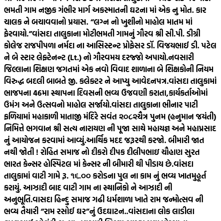
ભમતી ગામ નજીક ગંભીર માર્ગ અકસ્માતની ઘટના માં એક નુ મોત. કાર
ચાલક ને બચાવવાનો પ્રયાસ. “લગ્ન નો ખુશીનો માહોલ માતમ માં
ફેરવાયો.”
વાંસદા તાલુકાના મોટીભમતી ગામનું ગૌરવ શ્રી સી.પી. ડીગ્રી
કોલેજ રાજપીપળા નર્મદા ના આસિસ્ટન્ટ પ્રોફેસર ડૉ. વિજયભાઈ ડી. પટેલ
ને બે સ્ટાર લેફ્ટેનન્ટ (Lt.) નો ગૌરવમય દરજ્જો અપાયો.
નવસારી
જિલ્લાના શિક્ષણ જગતમાં એક નવો વિવાદ શાળાના બે શિક્ષકોની નિયમ
વિરુદ્ધ બદલી બાબતે જી. કલેક્ટર ને આપ્યુ આવેદનપત્ર.
વાંસદા તાલુકામાં
ભાજપના 46મા સ્થાપના દિવસની ભવ્ય ઉજવણી કરાતા,કાર્યકર્તાઓમાં
ઉમંગ અને ઉત્સવનો માહોલ સર્જાયો.
વાંસદા તાલુકાના ભીનાર પાટી
ફળિયામાં મહાકાળી માતાજી મંદિરે સવંત ‌‌૨૦૮૨ચૈત્ર‌ પુનમ (હનુમાન જયંતી)
નિમિત્તે ભગવાન શ્રી સત્ય નારાયણ ની પૂજા સાથે મહાયજ્ઞ અને મહાપ્રસાદ
નું આયોજન કરવામાં આવ્યું.
આર્થિક મદદ જરૂરથી કરજો. બીમારી જાત
નથી જોતી ! રોહિત સમાજ નો દીકરો દીપક દીલીપભાઇ ચૌહાણ સુરત
ભારત કેન્સર હોસ્પિટલ માં કેન્સર ની બીમારી થી પીડાય છે.
વાંસદા
તાલુકામાં વાટી ગામે રૂ. ૧૬.૦૦ કરોડના પુલ ના કામ નું ભવ્ય ખાતમુહૂર્ત
કરાયું. આઝાદી બાદ વાટી ગામ ના સ્થાનિકો ને આઝાદી ની
અનુભૂતિ.
વાસદા હિન્દુ સમાજ ગઢી ધર્મશાળા ખાતે રામ જન્મોત્સવ ની
ભવ્ય તૈયારી “રામ રસોઈ ઘર”નું ઉદઘાટન..
વાંસદાના લોક લાડીલા