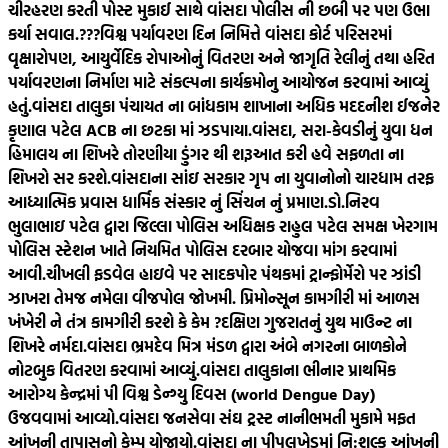
ચીરહરણ કરતી પોસ્ટ મુકાઈ સાથે વાંસદા પોલીસ ની છબી પર પણ ઉભા
કર્યા સવાલ.???
વિશ્વ પર્યાવરણ દિન નિમિત્તે વાંસદા કોર્ટ પરિસરમાં
વૃક્ષારોપણ, આયુર્વેદિક રોપાઓનું વિતરણ અને જાગૃતિ રેલીનું તથા હરિત
પર્યાવરણના નિર્માણ માટે સંકલ્પના કાર્યક્રમોનુ આયોજન કરવામાં આવ્યું
હતું.
વાંસદા તાલુકા પંચાયત ના બાંધકામ શાખાના અધિક મદદનીશ ઈજનેર
કૃણાલ પટેલ ACB ના છટકા માં ઝડપાયા.
વાંસદા, સરા-કેવડીનું યુવા ધન
હિમાલય ના શિખરે તોરણીયા ડુંગર થી શરૂઆત કરી હવે સફળતા ના
શિખરો સર કરશે.
વાંસદાના સાંઇ સરકાર ગૃપ ના યુવાનોનો ચારધામ તરફ
આધ્યાત્મિક પ્રવાસ ધાર્મિક સંસ્કાર નું સિંચન નું પ્રમાણ.
ડો.નિરવ
ભુલાભાઇ પટેલ દ્વારા જિલ્લા પોલિસ અધિક્ષક રાહુલ પટેલ સમક્ષ ખેરગામ
પોલિસ સ્ટેશન ખાતે નિયમિત પોલિસ દરબાર યોજવા માંગ કરવામાં
આવી.
ચીખલી ફડવેલ હાઇવે પર સાદકપોર પંથકમાં ટ્રાન્ફોર્મેરો પર ઝાંડી
ઝાખરા તેમજ નમેલા વીજપોલ જોખમી. પ્રિમોન્સૂન કામગીરી માં આળસ
ખંખેરી ને તંત્ર કામગીરી કરશે કે કેમ ?
દક્ષિણ ગુજરાતનું યુથ માઉન્ટ ના
શિખરે નર્મદા.
વાંસદા ભ્રમદેવ મિત્ર મંડળ દ્વારા અંબે નગરના બાળકોને
નોટબુક વિતરણ કરવામાં આવ્યું.
વાંસદા તાલુકાના ભીનાર પ્રાથમિક
આરોગ્ય કેન્દ્રમાં પી વિશ્વ ડેન્ગ્યુ દિવસ (world Dengue Day)
ઉજવવામાં આવ્યો.
વાંસદા જનસેવા સંઘ ટ્રસ્ટ નાનીભમતી મુકામે મફત
આંખની તાપાસનો કેમ્પ યોજાયો.
વાંસદા ના પીપલખેડમાં નિ:શુલ્ક આંખની