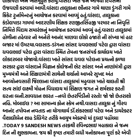
લોકાર્પણ અને ખાતમુહૂર્ત કરાયું.
વાંસદા ખાતે જન ઔષધી દિવસની
ઉજવણી કરવામાં આવી.
વાંસદા તાલુકાના ભીનાર ગામે થાણા ડુંગરી ગામે
ક્રિકેટ ટુર્નામેન્ટનું આયોજન કરવામાં આવ્યું હતું.
વાંસદા, તાલુકાના
કંડોલપાડા ગામમાં આદરણીય શિક્ષક રણજીતસિંહજી પરમાર ના નિવૃત્તિ
નિમિત્તે વિદાય સમારંભનું આયોજન કરવામાં આવ્યું હતું.
વાસદા તાલુકામાં
હોળીના તહેવાર નો અનેરો આનંદ માણવા લોકો હજારો ની સંખ્યા માં હાટ
બજાર માં ઉમટયા.
વલસાડ-ડાંગના સાંસદ ધવલભાઈ પટેલ દ્વારા વાંસદા
ધવલભાઈ પટેલ દ્વારા વાંસદા સ્થિત તેમના જનસંપર્ક કાર્યાલય ખાતે
લોકદરબાર યોજાયો.
વાંસદા ખાતે સાંસદ ધવલ પટેલના પ્રયત્નો ફળ્યા
સરકાર દ્વારા વાંસદાને વિજ્ઞાન કોલેજની ભેટ સાંસદ અને નાણાંમંત્રી દ્વારા
મુખ્યમંત્રી અને શિક્ષણમંત્રી સાથેની ચર્ચાનો આખરે સુખદ અંત
આવ્યો
નવસારી જિલ્લાના વાંસદા તાલુકામાં મહુવાસ ખાતે ચાલતી શ્રી
સત્ય સાંઈ લક્ષ્મી મોહન વિદ્યાલય માં શિક્ષણ જગત ને શર્મશાર કરતી
ઘટના બની.
સાવધાન ભારત ~નવો છેતરપિંડીનો રસ્તો! જો જો છેતરાશો
નહિ. મોબાઈલ ? આ સામાન્ય ફોન સ્કેમ નથી.
વાસદા તાલુકા નું ગૌરવ
આનંદ તપોવન નવતાડ ના યોગાચાર્ય ડૉ.શંકરભાઈ પટેલ અને ડાયરેક્ટર
વૈશાલીબેન શાહ ડેલિગેટ તરીકે આયુષ એક્સ્પો માં દુબઇ પહોંચ્યા
.
TODAY 9 SANDESH NEWS તરફથી રવિન્દ્રભાઇ મહાકાલ ને જન્મ
દિન ની શુભકામના. જય શ્રી કૃષ્ણ તમારી બધી મનોકામના પૂર્ણ કરે એવી