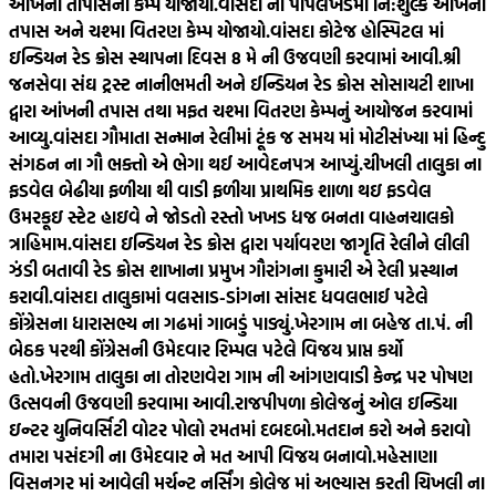
આંખની તાપાસનો કેમ્પ યોજાયો.
વાંસદા ના પીપલખેડમાં નિ:શુલ્ક આંખની
તપાસ અને ચશ્મા વિતરણ કેમ્પ યોજાયો.
વાંસદા કોટેજ હોસ્પિટલ માં
ઇન્ડિયન રેડ ક્રોસ સ્થાપના દિવસ 8 મે ની ઉજવણી કરવામાં આવી.
શ્રી
જનસેવા સંઘ ટ્રસ્ટ નાનીભમતી અને ઈન્ડિયન રેડ ક્રોસ સોસાયટી શાખા
દ્વારા આંખની તપાસ તથા મફત ચશ્મા વિતરણ કેમ્પનું આયોજન કરવામાં
આવ્યુ.
વાંસદા ગૌમાતા સન્માન રેલીમાં ટૂંક જ સમય માં મોટીસંખ્યા માં હિન્દુ
સંગઠન ના ગૌ ભક્તો એ ભેગા થઈ આવેદનપત્ર આપ્યું.
ચીખલી તાલુકા ના
ફડવેલ બેઢીયા ફળીયા થી વાડી ફળીયા પ્રાથમિક શાળા થઇ ફડવેલ
ઉમરકૂઇ સ્ટેટ હાઇવે ને જોડતો રસ્તો ખખડ ધજ બનતા વાહનચાલકો
ત્રાહિમામ.
વાંસદા ઇન્ડિયન રેડ ક્રોસ દ્વારા પર્યાવરણ જાગૃતિ રેલીને લીલી
ઝંડી બતાવી રેડ ક્રોસ શાખાના પ્રમુખ ગૌરાંગના કુમારી એ રેલી પ્રસ્થાન
કરાવી.
વાંસદા તાલુકામાં વલસાડ-ડાંગના સાંસદ ધવલભાઈ પટેલે
કોંગ્રેસના ધારાસભ્ય ના ગઢમાં ગાબડું પાડ્યું.
ખેરગામ ના બહેજ તા.પં. ની
બેઠક પરથી કોંગ્રેસની ઉમેદવાર રિમ્પલ પટેલે વિજય પ્રાપ્ત કર્યો
હતો.
ખેરગામ તાલુકા ના તોરણવેરા ગામ ની આંગણવાડી કેન્દ્ર પર પોષણ
ઉત્સવની ઉજવણી કરવામા આવી.
રાજપીપળા કોલેજનું ઓલ ઇન્ડિયા
ઇન્ટર યુનિવર્સિટી વોટર પોલો રમતમાં દબદબો.
મતદાન કરો અને કરાવો
તમારા પસંદગી ના ઉમેદવાર ને મત આપી વિજય બનાવો.
મહેસાણા
વિસનગર માં આવેલી મર્ચન્ટ નર્સિંગ કોલેજ માં અભ્યાસ કરતી ચિખલી ના