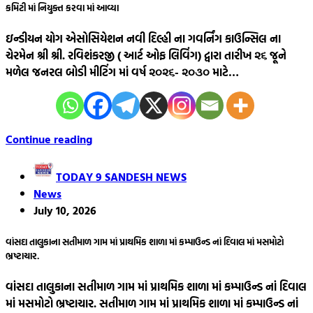
કમિટી માં નિયુક્ત કરવા માં આવ્યા
ઇન્ડીયન યોગ એસોસિયેશન નવી દિલ્હી ના ગવર્નિંગ કાઉન્સિલ ના
ચેરમેન શ્રી શ્રી. રવિશંકરજી ( આર્ટ ઓફ લિવિંગ) દ્વારા તારીખ ૨૬ જૂને
મળેલ જનરલ બોડી મીટિંગ માં વર્ષ ૨૦૨૬- ૨૦૩૦ માટે…
Continue reading
TODAY 9 SANDESH NEWS
News
July 10, 2026
વાંસદા તાલુકાના સતીમાળ ગામ માં પ્રાથમિક શાળા માં કમ્પાઉન્ડ નાં દિવાલ માં મસમોટો
ભ્રષ્ટાચાર.
વાંસદા તાલુકાના સતીમાળ ગામ માં પ્રાથમિક શાળા માં કમ્પાઉન્ડ નાં દિવાલ
માં મસમોટો ભ્રષ્ટાચાર. સતીમાળ ગામ માં પ્રાથમિક શાળા માં કમ્પાઉન્ડ નાં