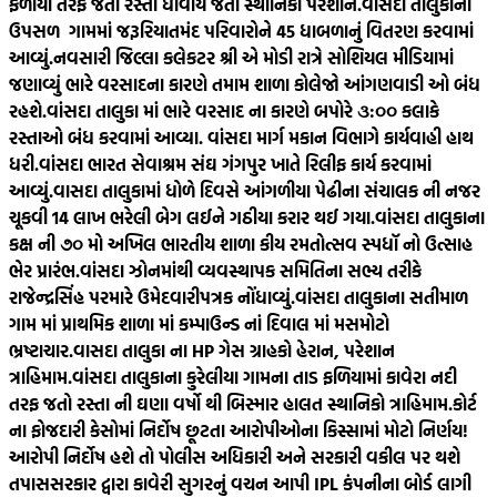
ફળીયા તરફ જતો રસ્તો ધોવાય જતા સ્થાનિકો પરેશાન.
વાંસદા તાલુકાનાં
ઉપસળ ગામમાં જરૂરિયાતમંદ પરિવારોને 45 ધાબળાનું વિતરણ કરવામાં
આવ્યું.
નવસારી જિલ્લા કલેકટર શ્રી એ મોડી રાત્રે સોશિયલ મીડિયામાં
જણાવ્યું ભારે વરસાદના કારણે તમામ શાળા કોલેજો આંગણવાડી ઓ બંધ
રહશે.
વાંસદા તાલુકા માં ભારે વરસાદ ના કારણે બપોરે ૩:૦૦ કલાકે
રસ્તાઓ બંધ કરવામાં આવ્યા. વાંસદા માર્ગ મકાન વિભાગે કાર્યવાહી હાથ
ધરી.
વાંસદા ભારત સેવાશ્રમ સંઘ ગંગપુર ખાતે રિલીફ કાર્ય કરવામાં
આવ્યું.
વાસદા તાલુકામાં ધોળે દિવસે આંગળીયા પેઢીના સંચાલક ની નજર
ચૂકવી 14 લાખ ભરેલી બેગ લઈને ગઠીયા કરાર થઈ ગયા.
વાંસદા તાલુકાના
કક્ષ ની ૭૦ મો અખિલ ભારતીય શાળા કીય રમતોત્સવ સ્પધૉ નો ઉત્સાહ
ભેર પ્રારંભ.
વાંસદા ઝોનમાંથી વ્યવસ્થાપક સમિતિના સભ્ય તરીકે
રાજેન્દ્રસિંહ પરમારે ઉમેદવારીપત્રક નોંધાવ્યું.
વાંસદા તાલુકાના સતીમાળ
ગામ માં પ્રાથમિક શાળા માં કમ્પાઉન્ડ નાં દિવાલ માં મસમોટો
ભ્રષ્ટાચાર.
વાસદા તાલુકા ના HP ગેસ ગ્રાહકો હેરાન, પરેશાન
ત્રાહિમામ.
વાંસદા તાલુકાના કુરેલીયા ગામના તાડ ફળિયામાં કાવેરા નદી
તરફ જતો રસ્તા ની ઘણા વર્ષો થી બિસ્માર હાલત સ્થાનિકો ત્રાહિમામ.
કોર્ટ
ના ફોજદારી કેસોમાં નિર્દોષ છૂટતા આરોપીઓના કિસ્સામાં મોટો નિર્ણય!
આરોપી નિર્દોષ હશે તો પોલીસ અધિકારી અને સરકારી વકીલ પર થશે
તપાસ
સરકાર દ્વારા કાવેરી સુગરનું વચન આપી IPL કંપનીના બોર્ડ લાગી