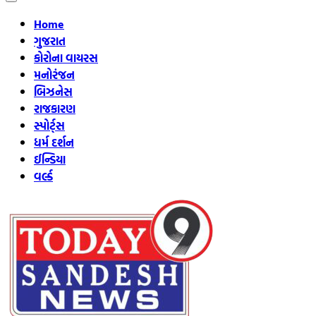
Home
ગુજરાત
કોરોના વાયરસ
મનોરંજન
બિઝનેસ
રાજકારણ
સ્પોર્ટ્સ
ધર્મ દર્શન
ઈન્ડિયા
વર્લ્ડ