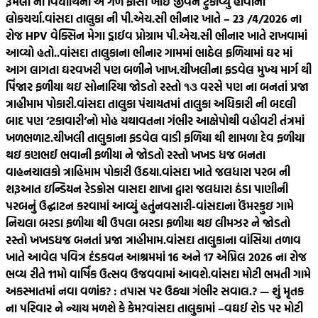
રૂમલા ની વિદ્યાર્થિની એ ગળે ફાંસો ખાઈ જીવન ટુંકાવ્યુ હોવાની
લોકચર્ચા.
વાંસદા તાલુકા ની પી.એચ.સી ભીનાર ખાતે – 23 /4/2026 ના
રોજ HPV વેક્સિન મેગા ડ્રાઈવ પ્રોગ્રામ પી.એચ.સી ભીનાર ખાતે રાખવામાં
આવ્યો હતો..
વાંસદા તાલુકાના ભીનાર ગામમાં ભાઠેલ ફળિયામાં ઘર માં
આગ લાગતા ઘરવખરી પણ બળીને ખાખ.
ચીખલીના ફડવેલ મુખ્ય માર્ગ થી
પિંજાર ફળીયા થઇ સોનારિયા જોડતો રસ્તો ૧૩ વરસે પણ ના બનતાં પ્રજા
ત્રાહીમામ પોકારી.
વાંસદા તાલુકા પંચાયતમાં તાલુકા અધિકારી ની બદલી
બાદ પણ ‘ટકાવારી’નો મોહ યથાવતના ગંભીર આક્ષેપોથી વહીવટી તંત્રમાં
ખળભળાટ.
ચીખલી તાલુકાના ફડવેલ વાડી ફળિયા થી શામળા દેવ ફળીયા
થઇ કણભઈ ભવાની ફળીયા ને જોડતો રસ્તો ખખડ ધજ બનતા
વાહનચાલકો ત્રાહિમામ પોકારી ઉઠયા.
વાંસદા ખાતે જલધારા પરબ ની
શરૂઆત ઇન્ડિયન રેડક્રોસ વાસદા શાખા દ્વારા જલધારા ઠંડા પાણીની
પરબનું ઉદ્ઘાટન કરવામાં આવ્યું હતું
નવસારી-વાંસદાના ઉંમરકુઇ ગામે
નિચલા બરડા ફળીયા થી ઉપલા બરડા ફળીયા થઇ લીમઝર ને જોડતો
રસ્તો ખખડધજ બનતાં પ્રજા ત્રાહીમામ.
વાંસદા તાલુકાના વાંસિયા તળાવ
ખાતે આવેલ પવિત્ર દંડકવન આશ્રમમાં 16 અને 17 એપ્રિલ 2026 ના રોજ
ભવ્ય રીતે 11મો વાર્ષિક ઉત્સવ ઉજવવામાં આવશે.
વાંસદા મોટી ભમતી ગામે
અકસ્માતમાં નવા વળાંક? : તપાસ પર ઉઠ્યા ગંભીર સવાલ.? — શું મૃતક
ના પરિવાર ને ન્યાય મળશે કે કેમ?
વાંસદા તાલુકામાં –વઘઈ રોડ પર મોટી