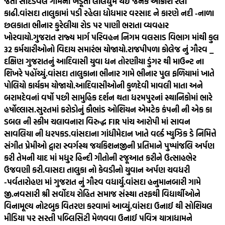
જતા સાદડવેલ ગામના ખેડૂતો લાલઘુમ થઈ જનક આક્રોશ રેલી
કાઢી.
વાંસદા તાલુકામાં પડી રહેલા ધોધમાર વરસાદ ને કારણે નદી -નાળા
છલકાતા ભીનાર કુરેલીયા રોડ પર પાણી ભરાતા વ્યવહાર
ખોરવાયો.
ગુજરાત રાજ્ય માર્ગ પરિવહન નિગમ વલસાડ વિભાગ માંથી કુલ
32 કર્મચારીઓનો વિદાય સમારંભ યોજાયો.
રાજપીપળા કોલેજ નું ગૌરવ _
દક્ષિણ ગુજરાતનું આદિવાસી યુવા ધન તોરણીયા ડુંગર થી માઉન્ટ ના
શિખરે પહોંચ્યું.
વાંસદા તાલુકાના ભીનાર ગામે ભીનાર પુલ ફળિયામાં ખાતે
પોલિયો કાર્યકમ યોજાયો.
આદિવાસીઓની કુળદેવી માવલી માતા અને
બરામદેવનાં વર્ષો પછી સામુહિક દર્શન થતા ધરમપુરનાં સ્થાનિકોમાં ભારે
હર્ષોલ્લાસ.
સુરતમાં કરોડોનું કૌભાંડ ઓશિયન એમટેક કંપની ની એક કા
ડબલ ની સ્કીમ ચલાવનારા વિરુદ્ધ FIR પાંચ આરોપી માં સાવન
સાવલિયા ની ધરપકડ.
વાંસદાના ગાંધીમેદાન ખાતે વર્લ્ડ મ્યુઝિક ડે નિમિત્તે
સંગીત પ્રેમીઓ દ્વારા સ્વર્ગસ્થ જયકિશનજીની પ્રતિમાને પુષ્પાંજલિ અર્પણ
કરી તેમની યાદ માં મધુર હિન્દી ગીતોની રજૂઆત કરીને ઉત્સાહભેર
ઉજવણી કરી.
વાસદા તાલુકા નો કેવડીનો યુવાન અર્પણ ચવધરી
-પર્વતારોહણ માં ગુજરાત નું ગૌરવ વધાર્યુ.
વાંસદા હનુમાનબારી ગામે
જી.નવસારી શ્રી સર્વોદય રોહિત સમાજ સંસ્થા તરફથી વિદ્યાર્થીઓને
વિનામૂલ્ય નોટબુક વિતરણ કરવામાં આવ્યું.
વાંસદા ઉનાઈ થી સોશિયલ
મીડિયા પર સસ્તી પબ્લિસિટી મેળવવા ઉનાઈ પવિત્ર યાત્રાધામને