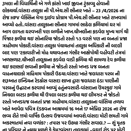
રૂમલા ની વિદ્યાર્થિની એ ગળે ફાંસો ખાઈ જીવન ટુંકાવ્યુ હોવાની
લોકચર્ચા.
વાંસદા તાલુકા ની પી.એચ.સી ભીનાર ખાતે – 23 /4/2026 ના
રોજ HPV વેક્સિન મેગા ડ્રાઈવ પ્રોગ્રામ પી.એચ.સી ભીનાર ખાતે રાખવામાં
આવ્યો હતો..
વાંસદા તાલુકાના ભીનાર ગામમાં ભાઠેલ ફળિયામાં ઘર માં
આગ લાગતા ઘરવખરી પણ બળીને ખાખ.
ચીખલીના ફડવેલ મુખ્ય માર્ગ થી
પિંજાર ફળીયા થઇ સોનારિયા જોડતો રસ્તો ૧૩ વરસે પણ ના બનતાં પ્રજા
ત્રાહીમામ પોકારી.
વાંસદા તાલુકા પંચાયતમાં તાલુકા અધિકારી ની બદલી
બાદ પણ ‘ટકાવારી’નો મોહ યથાવતના ગંભીર આક્ષેપોથી વહીવટી તંત્રમાં
ખળભળાટ.
ચીખલી તાલુકાના ફડવેલ વાડી ફળિયા થી શામળા દેવ ફળીયા
થઇ કણભઈ ભવાની ફળીયા ને જોડતો રસ્તો ખખડ ધજ બનતા
વાહનચાલકો ત્રાહિમામ પોકારી ઉઠયા.
વાંસદા ખાતે જલધારા પરબ ની
શરૂઆત ઇન્ડિયન રેડક્રોસ વાસદા શાખા દ્વારા જલધારા ઠંડા પાણીની
પરબનું ઉદ્ઘાટન કરવામાં આવ્યું હતું
નવસારી-વાંસદાના ઉંમરકુઇ ગામે
નિચલા બરડા ફળીયા થી ઉપલા બરડા ફળીયા થઇ લીમઝર ને જોડતો
રસ્તો ખખડધજ બનતાં પ્રજા ત્રાહીમામ.
વાંસદા તાલુકાના વાંસિયા તળાવ
ખાતે આવેલ પવિત્ર દંડકવન આશ્રમમાં 16 અને 17 એપ્રિલ 2026 ના રોજ
ભવ્ય રીતે 11મો વાર્ષિક ઉત્સવ ઉજવવામાં આવશે.
વાંસદા મોટી ભમતી ગામે
અકસ્માતમાં નવા વળાંક? : તપાસ પર ઉઠ્યા ગંભીર સવાલ.? — શું મૃતક
ના પરિવાર ને ન્યાય મળશે કે કેમ?
વાંસદા તાલુકામાં –વઘઈ રોડ પર મોટી