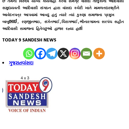
છે તેમની વિરુધ્ધ યોગ્ય કાર્યવાહી કરવા સમગ્ર વાંસદા તાલુકાના આદિવાસી
સમુદાયવતી આદિવાસી સંગઠન દ્વારા વાંસદા કચેરી ખાતે મામલતદારશ્રીને
આવેદનપત્ર આપવામાં આવ્યું હતું ત્યારે ત્યાં કુકણા સમાજના પ્રમુખ
ભાઈ
બાબુ
, રણજીતભાઇ, સંકેતભાઈ,ચિરાગભાઈ,ભીનારગામના સરપંચ સહીત
તાં
આદિવાસી સમાજના હિતેચ્છુઓ હાજર રહ્યા હ
TODAY 9 SANDESH NEWS
ગુજરાત
વાંસદા