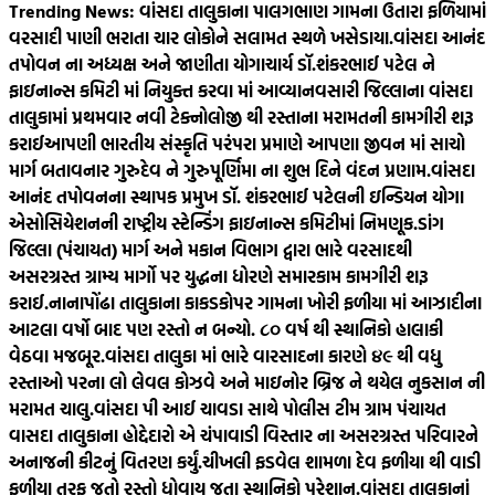
Trending News:
વાંસદા તાલુકાના પાલગભાણ ગામના ઉતારા ફળિયામાં
વરસાદી પાણી ભરાતા ચાર લોકોને સલામત સ્થળે ખસેડાયા.
વાંસદા આનંદ
તપોવન ના અધ્યક્ષ અને જાણીતા યોગાચાર્ય ડૉ.શંકરભાઈ પટેલ ને
ફાઇનાન્સ કમિટી માં નિયુક્ત કરવા માં આવ્યા
નવસારી જિલ્લાના વાંસદા
તાલુકામાં પ્રથમવાર નવી ટેક્નોલોજી થી રસ્તાના મરામતની કામગીરી શરૂ
કરાઈ
આપણી ભારતીય સંસ્કૃતિ પરંપરા પ્રમાણે આપણા જીવન માં સાચો
માર્ગ બતાવનાર ગુરુદેવ ને ગુરુપૂર્ણિમા ના શુભ દિને વંદન પ્રણામ.
વાંસદા
આનંદ તપોવનના સ્થાપક પ્રમુખ ડૉ. શંકરભાઈ પટેલની ઇન્ડિયન યોગા
એસોસિયેશનની રાષ્ટ્રીય સ્ટેન્ડિંગ ફાઇનાન્સ કમિટીમાં નિમણૂક.
ડાંગ
જિલ્લા (પંચાયત) માર્ગ અને મકાન વિભાગ દ્વારા ભારે વરસાદથી
અસરગ્રસ્ત ગ્રામ્ય માર્ગો પર યુદ્ધના ધોરણે સમારકામ કામગીરી શરૂ
કરાઈ.
નાનાપોંઢા તાલુકાના કાકડકોપર ગામના ખોરી ફળીયા માં આઝાદીના
આટલા વર્ષો બાદ પણ રસ્તો ન બન્યો. ૮૦‌ વર્ષ થી સ્થાનિકો હાલાકી
વેઠવા મજબૂર.
વાંસદા તાલુકા માં ભારે વારસાદના કારણે ૪૯ થી વધુ
રસ્તાઓ પરના લો લેવલ કોઝવે અને માઇનોર બ્રિજ ને થયેલ નુકસાન ની
મરામત ચાલુ.
વાંસદા પી આઈ ચાવડા સાથે પોલીસ ટીમ ગ્રામ પંચાયત
વાસદા તાલુકાના હોદ્દેદારો એ ચંપાવાડી વિસ્તાર ના અસરગ્રસ્ત પરિવારને
અનાજની કીટનું વિતરણ કર્યું.
ચીખલી ફડવેલ શામળા દેવ ફળીયા થી વાડી
ફળીયા તરફ જતો રસ્તો ધોવાય જતા સ્થાનિકો પરેશાન.
વાંસદા તાલુકાનાં