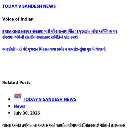
TODAY 9 SANDESH NEWS
Voice of Indian
Post
BREAKING NEWS સંરક્ષણ મંત્રી શ્રી રાજનાથ સિંહ 11 જુલાઈના રોજ અગ્નિપથ પર
સંરક્ષણ અંગેની સંસદીય સલાહકાર સમિતિને બ્રીફ કરશે
navigation
બારડોલી ખાતે વંદે ગુજરાત વિકાસ યાત્રા કાર્યક્રમ ધામદોડ-લુંભા મુકામે યોજાયો.
Related Posts
TODAY 9 SANDESH NEWS
News
July 30, 2026
વાંસદા આનંદ તપોવન ના અધ્યક્ષ અને જાણીતા યોગાચાર્ય ડૉ.શંકરભાઈ પટેલ ને ફાઇનાન્સ