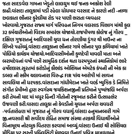
જતા સાદડવેલ ગામના ખેડૂતો લાલઘુમ થઈ જનક આક્રોશ રેલી
કાઢી.
વાંસદા તાલુકામાં પડી રહેલા ધોધમાર વરસાદ ને કારણે નદી -નાળા
છલકાતા ભીનાર કુરેલીયા રોડ પર પાણી ભરાતા વ્યવહાર
ખોરવાયો.
ગુજરાત રાજ્ય માર્ગ પરિવહન નિગમ વલસાડ વિભાગ માંથી કુલ
32 કર્મચારીઓનો વિદાય સમારંભ યોજાયો.
રાજપીપળા કોલેજ નું ગૌરવ _
દક્ષિણ ગુજરાતનું આદિવાસી યુવા ધન તોરણીયા ડુંગર થી માઉન્ટ ના
શિખરે પહોંચ્યું.
વાંસદા તાલુકાના ભીનાર ગામે ભીનાર પુલ ફળિયામાં ખાતે
પોલિયો કાર્યકમ યોજાયો.
આદિવાસીઓની કુળદેવી માવલી માતા અને
બરામદેવનાં વર્ષો પછી સામુહિક દર્શન થતા ધરમપુરનાં સ્થાનિકોમાં ભારે
હર્ષોલ્લાસ.
સુરતમાં કરોડોનું કૌભાંડ ઓશિયન એમટેક કંપની ની એક કા
ડબલ ની સ્કીમ ચલાવનારા વિરુદ્ધ FIR પાંચ આરોપી માં સાવન
સાવલિયા ની ધરપકડ.
વાંસદાના ગાંધીમેદાન ખાતે વર્લ્ડ મ્યુઝિક ડે નિમિત્તે
સંગીત પ્રેમીઓ દ્વારા સ્વર્ગસ્થ જયકિશનજીની પ્રતિમાને પુષ્પાંજલિ અર્પણ
કરી તેમની યાદ માં મધુર હિન્દી ગીતોની રજૂઆત કરીને ઉત્સાહભેર
ઉજવણી કરી.
વાસદા તાલુકા નો કેવડીનો યુવાન અર્પણ ચવધરી
-પર્વતારોહણ માં ગુજરાત નું ગૌરવ વધાર્યુ.
વાંસદા હનુમાનબારી ગામે
જી.નવસારી શ્રી સર્વોદય રોહિત સમાજ સંસ્થા તરફથી વિદ્યાર્થીઓને
વિનામૂલ્ય નોટબુક વિતરણ કરવામાં આવ્યું.
વાંસદા ઉનાઈ થી સોશિયલ
મીડિયા પર સસ્તી પબ્લિસિટી મેળવવા ઉનાઈ પવિત્ર યાત્રાધામને