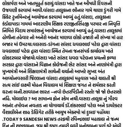
લોકાર્પણ અને ખાતમુહૂર્ત કરાયું.
વાંસદા ખાતે જન ઔષધી દિવસની
ઉજવણી કરવામાં આવી.
વાંસદા તાલુકાના ભીનાર ગામે થાણા ડુંગરી ગામે
ક્રિકેટ ટુર્નામેન્ટનું આયોજન કરવામાં આવ્યું હતું.
વાંસદા, તાલુકાના
કંડોલપાડા ગામમાં આદરણીય શિક્ષક રણજીતસિંહજી પરમાર ના નિવૃત્તિ
નિમિત્તે વિદાય સમારંભનું આયોજન કરવામાં આવ્યું હતું.
વાસદા તાલુકામાં
હોળીના તહેવાર નો અનેરો આનંદ માણવા લોકો હજારો ની સંખ્યા માં હાટ
બજાર માં ઉમટયા.
વલસાડ-ડાંગના સાંસદ ધવલભાઈ પટેલ દ્વારા વાંસદા
ધવલભાઈ પટેલ દ્વારા વાંસદા સ્થિત તેમના જનસંપર્ક કાર્યાલય ખાતે
લોકદરબાર યોજાયો.
વાંસદા ખાતે સાંસદ ધવલ પટેલના પ્રયત્નો ફળ્યા
સરકાર દ્વારા વાંસદાને વિજ્ઞાન કોલેજની ભેટ સાંસદ અને નાણાંમંત્રી દ્વારા
મુખ્યમંત્રી અને શિક્ષણમંત્રી સાથેની ચર્ચાનો આખરે સુખદ અંત
આવ્યો
નવસારી જિલ્લાના વાંસદા તાલુકામાં મહુવાસ ખાતે ચાલતી શ્રી
સત્ય સાંઈ લક્ષ્મી મોહન વિદ્યાલય માં શિક્ષણ જગત ને શર્મશાર કરતી
ઘટના બની.
સાવધાન ભારત ~નવો છેતરપિંડીનો રસ્તો! જો જો છેતરાશો
નહિ. મોબાઈલ ? આ સામાન્ય ફોન સ્કેમ નથી.
વાસદા તાલુકા નું ગૌરવ
આનંદ તપોવન નવતાડ ના યોગાચાર્ય ડૉ.શંકરભાઈ પટેલ અને ડાયરેક્ટર
વૈશાલીબેન શાહ ડેલિગેટ તરીકે આયુષ એક્સ્પો માં દુબઇ પહોંચ્યા
.
TODAY 9 SANDESH NEWS તરફથી રવિન્દ્રભાઇ મહાકાલ ને જન્મ
દિન ની શુભકામના. જય શ્રી કૃષ્ણ તમારી બધી મનોકામના પૂર્ણ કરે એવી