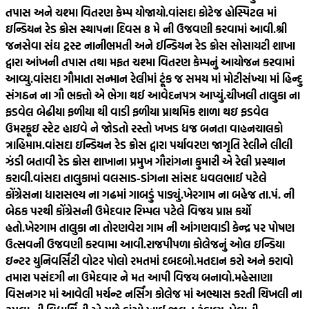
તપાસ અને ચશ્મા વિતરણ કેમ્પ યોજાયો.
વાંસદા કોટેજ હોસ્પિટલ માં
ઇન્ડિયન રેડ ક્રોસ સ્થાપના દિવસ 8 મે ની ઉજવણી કરવામાં આવી.
શ્રી
જનસેવા સંઘ ટ્રસ્ટ નાનીભમતી અને ઈન્ડિયન રેડ ક્રોસ સોસાયટી શાખા
દ્વારા આંખની તપાસ તથા મફત ચશ્મા વિતરણ કેમ્પનું આયોજન કરવામાં
આવ્યુ.
વાંસદા ગૌમાતા સન્માન રેલીમાં ટૂંક જ સમય માં મોટીસંખ્યા માં હિન્દુ
સંગઠન ના ગૌ ભક્તો એ ભેગા થઈ આવેદનપત્ર આપ્યું.
ચીખલી તાલુકા ના
ફડવેલ બેઢીયા ફળીયા થી વાડી ફળીયા પ્રાથમિક શાળા થઇ ફડવેલ
ઉમરકૂઇ સ્ટેટ હાઇવે ને જોડતો રસ્તો ખખડ ધજ બનતા વાહનચાલકો
ત્રાહિમામ.
વાંસદા ઇન્ડિયન રેડ ક્રોસ દ્વારા પર્યાવરણ જાગૃતિ રેલીને લીલી
ઝંડી બતાવી રેડ ક્રોસ શાખાના પ્રમુખ ગૌરાંગના કુમારી એ રેલી પ્રસ્થાન
કરાવી.
વાંસદા તાલુકામાં વલસાડ-ડાંગના સાંસદ ધવલભાઈ પટેલે
કોંગ્રેસના ધારાસભ્ય ના ગઢમાં ગાબડું પાડ્યું.
ખેરગામ ના બહેજ તા.પં. ની
બેઠક પરથી કોંગ્રેસની ઉમેદવાર રિમ્પલ પટેલે વિજય પ્રાપ્ત કર્યો
હતો.
ખેરગામ તાલુકા ના તોરણવેરા ગામ ની આંગણવાડી કેન્દ્ર પર પોષણ
ઉત્સવની ઉજવણી કરવામા આવી.
રાજપીપળા કોલેજનું ઓલ ઇન્ડિયા
ઇન્ટર યુનિવર્સિટી વોટર પોલો રમતમાં દબદબો.
મતદાન કરો અને કરાવો
તમારા પસંદગી ના ઉમેદવાર ને મત આપી વિજય બનાવો.
મહેસાણા
વિસનગર માં આવેલી મર્ચન્ટ નર્સિંગ કોલેજ માં અભ્યાસ કરતી ચિખલી ના