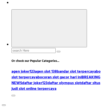
Search
for:
Or check our Popular Categories...
agen joker123
agen slot 138
bandar slot terpercaya
bo
slot terpercaya
bocoran slot gacor hari ini
BREAKING
NEWS
daftar joker123
daftar olympus slot
daftar situs
judi slot online terpercaya