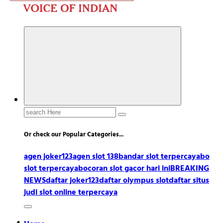
Search
for:
Or check our Popular Categories...
agen joker123
agen slot 138
bandar slot terpercaya
bo
slot terpercaya
bocoran slot gacor hari ini
BREAKING
NEWS
daftar joker123
daftar olympus slot
daftar situs
judi slot online terpercaya