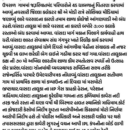
ઉપસળ ગામમાં જરૂરિયાતમંદ પરિવારોને 45 ધાબળાનું વિતરણ કરવામાં
આવ્યું.
નવસારી જિલ્લા કલેકટર શ્રી એ મોડી રાત્રે સોશિયલ મીડિયામાં
જણાવ્યું ભારે વરસાદના કારણે તમામ શાળા કોલેજો આંગણવાડી ઓ બંધ
રહશે.
વાંસદા તાલુકા માં ભારે વરસાદ ના કારણે બપોરે ૩:૦૦ કલાકે
રસ્તાઓ બંધ કરવામાં આવ્યા. વાંસદા માર્ગ મકાન વિભાગે કાર્યવાહી હાથ
ધરી.
વાંસદા ભારત સેવાશ્રમ સંઘ ગંગપુર ખાતે રિલીફ કાર્ય કરવામાં
આવ્યું.
વાસદા તાલુકામાં ધોળે દિવસે આંગળીયા પેઢીના સંચાલક ની નજર
ચૂકવી 14 લાખ ભરેલી બેગ લઈને ગઠીયા કરાર થઈ ગયા.
વાંસદા તાલુકાના
કક્ષ ની ૭૦ મો અખિલ ભારતીય શાળા કીય રમતોત્સવ સ્પધૉ નો ઉત્સાહ
ભેર પ્રારંભ.
વાંસદા ઝોનમાંથી વ્યવસ્થાપક સમિતિના સભ્ય તરીકે
રાજેન્દ્રસિંહ પરમારે ઉમેદવારીપત્રક નોંધાવ્યું.
વાંસદા તાલુકાના સતીમાળ
ગામ માં પ્રાથમિક શાળા માં કમ્પાઉન્ડ નાં દિવાલ માં મસમોટો
ભ્રષ્ટાચાર.
વાસદા તાલુકા ના HP ગેસ ગ્રાહકો હેરાન, પરેશાન
ત્રાહિમામ.
વાંસદા તાલુકાના કુરેલીયા ગામના તાડ ફળિયામાં કાવેરા નદી
તરફ જતો રસ્તા ની ઘણા વર્ષો થી બિસ્માર હાલત સ્થાનિકો ત્રાહિમામ.
કોર્ટ
ના ફોજદારી કેસોમાં નિર્દોષ છૂટતા આરોપીઓના કિસ્સામાં મોટો નિર્ણય!
આરોપી નિર્દોષ હશે તો પોલીસ અધિકારી અને સરકારી વકીલ પર થશે
તપાસ
સરકાર દ્વારા કાવેરી સુગરનું વચન આપી IPL કંપનીના બોર્ડ લાગી