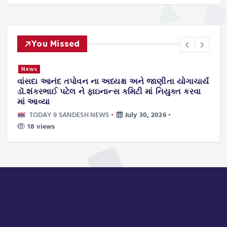
You Missed
News
વાંસદા આનંદ તપોવન ના અધ્યક્ષ અને જાણીતા યોગાચાર્ય
ન
.
ડૉ.શંકરભાઈ પટેલ ને ફાઇનાન્સ કમિટી માં નિયુક્ત કરવા
ટ
માં આવ્યા
TODAY 9 SANDESH NEWS
July 30, 2026
18 views