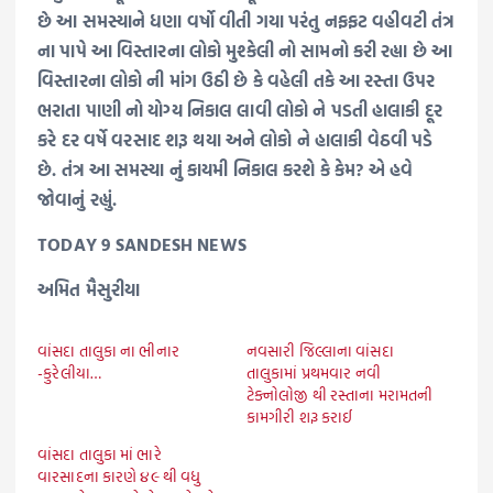
છે આ સમસ્યાને ધણા વર્ષો વીતી ગયા પરંતુ નફફટ વહીવટી તંત્ર
ના પાપે આ વિસ્તારના લોકો મુશ્કેલી નો સામનો કરી રહ્યા છે આ
વિસ્તારના લોકો ની માંગ ઉઠી છે કે વહેલી તકે આ રસ્તા ઉપર
ભરાતા પાણી નો યોગ્ય નિકાલ લાવી લોકો ને પડતી હાલાકી દૂર
કરે દર વર્ષે વરસાદ શરૂ થયા અને લોકો ને હાલાકી વેઠવી પડે
છે. તંત્ર આ સમસ્યા નું કાયમી નિકાલ કરશે કે કેમ? એ હવે
જોવાનું રહ્યું.
TODAY 9 SANDESH NEWS
અમિત મૈસુરીયા
વાંસદા તાલુકા ના ભીનાર
નવસારી જિલ્લાના વાંસદા
-કુરેલીયા…
તાલુકામાં પ્રથમવાર નવી
ટેક્નોલોજી થી રસ્તાના મરામતની
કામગીરી શરૂ કરાઈ
વાંસદા તાલુકા માં ભારે
વારસાદના કારણે ૪૯ થી વધુ