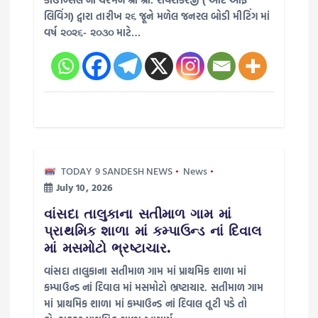
લિવિંગ) દ્વારા તારીખ ૨૬ જૂને મળેલ જનરલ બોડી મીટિંગ માં
વર્ષ ૨૦૨૬- ૨૦૩૦ માટે…
TODAY 9 SANDESH NEWS
News
July 10, 2026
વાંસદા તાલુકાના સતીમાળ ગામ માં
પ્રાથમિક શાળા માં કમ્પાઉન્ડ નાં દિવાલ
માં મસમોટો ભ્રષ્ટાચાર.
વાંસદા તાલુકાના સતીમાળ ગામ માં પ્રાથમિક શાળા માં
કમ્પાઉન્ડ નાં દિવાલ માં મસમોટો ભ્રષ્ટાચાર. સતીમાળ ગામ
માં પ્રાથમિક શાળા માં કમ્પાઉન્ડ નાં દિવાલ તૂટી પડે તો