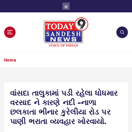
S
k
i
p
t
o
c
o
n
Home
t
e
n
t
વાંસદા તાલુકામાં પડી રહેલા ધોધમાર
વરસાદ ને કારણે નદી -નાળા
છલકાતા ભીનાર કુરેલીયા રોડ પર
પાણી ભરાતા વ્યવહાર ખોરવાયો.