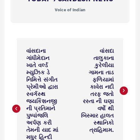
Voice of Indian
P
વાંસદાના
વાંસદા
o
ગાંધીમેદાન
તાલુકાના
ખાતે વર્લ્ડ
કુરેલીયા
s
મ્યુઝિક ડે
ગામના તાડ
નિમિત્તે સંગીત
ફળિયામાં
પ્રેમીઓ દ્વારા
કાવેરા નદી
t
સ્વર્ગસ્થ
તરફ જતો
જયકિશનજી
રસ્તા ની ઘણા
n
ની પ્રતિમાને
વર્ષો થી
પુષ્પાંજલિ
બિસ્માર હાલત
a
અર્પણ કરી
સ્થાનિકો
તેમની યાદ માં
ત્રાહિમામ.
v
મધુર હિન્દી