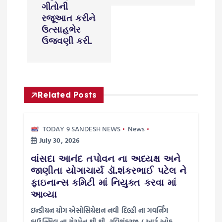
ગીતોની
i
રજૂઆત કરીને
ઉત્સાહભેર
g
ઉજવણી કરી.
a
t
Related Posts
i
TODAY 9 SANDESH NEWS
News
o
July 30, 2026
વાંસદા આનંદ તપોવન ના અધ્યક્ષ અને
n
જાણીતા યોગાચાર્ય ડૉ.શંકરભાઈ પટેલ ને
ફાઇનાન્સ કમિટી માં નિયુક્ત કરવા માં
આવ્યા
ઇન્ડીયન યોગ એસોસિયેશન નવી દિલ્હી ના ગવર્નિંગ
કાઉન્સિલ ના ચેરમેન શ્રી શ્રી. રવિશંકરજી ( આર્ટ ઓફ