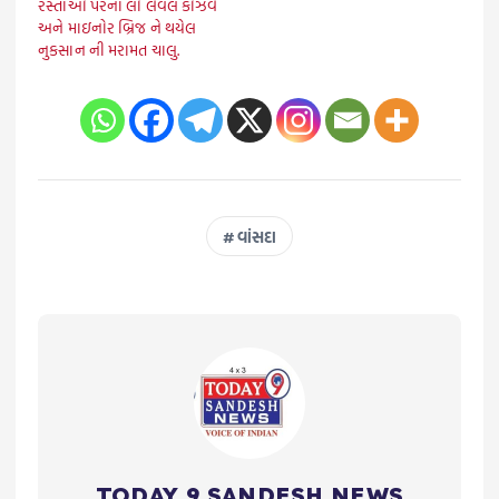
રસ્તાઓ પરના લો લેવલ કોઝવે
અને માઇનોર બ્રિજ ને થયેલ
નુકસાન ની મરામત ચાલુ.
વાંસદા
TODAY 9 SANDESH NEWS