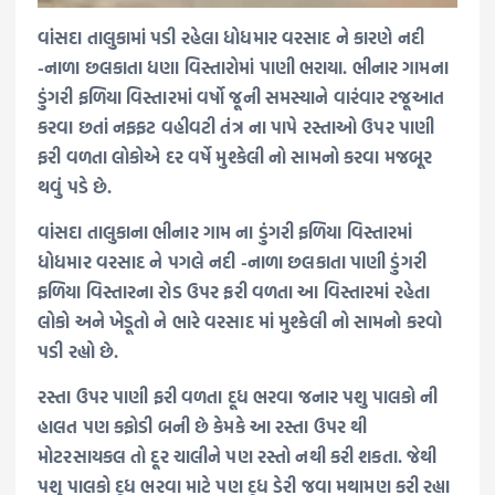
વાંસદા તાલુકામાં પડી રહેલા ધોધમાર વરસાદ ને કારણે નદી
-નાળા છલકાતા ધણા વિસ્તારોમાં પાણી ભરાયા. ભીનાર ગામના
ડુંગરી ફળિયા વિસ્તારમાં વર્ષો જૂની સમસ્યાને વારંવાર રજૂઆત
કરવા છતાં નફફટ વહીવટી તંત્ર ના પાપે રસ્તાઓ ઉપર પાણી
ફરી વળતા લોકોએ દર વર્ષે મુશ્કેલી નો સામનો કરવા મજબૂર
થવું પડે છે.
વાંસદા તાલુકાના ભીનાર ગામ ના ડુંગરી ફળિયા વિસ્તારમાં
ધોધમાર વરસાદ ને પગલે નદી -નાળા છલકાતા પાણી ડુંગરી
ફળિયા વિસ્તારના રોડ ઉપર ફરી વળતા આ વિસ્તારમાં રહેતા
લોકો અને ખેડૂતો ને ભારે વરસાદ માં મુશ્કેલી નો સામનો કરવો
પડી રહ્યો છે.
રસ્તા ઉપર પાણી ફરી વળતા દૂધ ભરવા જનાર પશુ પાલકો ની
હાલત પણ કફોડી બની છે કેમકે આ રસ્તા ઉપર થી
મોટરસાયકલ તો દૂર ચાલીને પણ રસ્તો નથી કરી શકતા. જેથી
પશુ પાલકો દૂધ ભરવા માટે પણ દૂધ ડેરી જવા મથામણ કરી રહ્યા