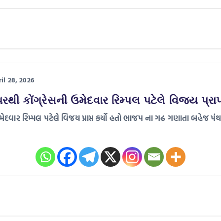
il 28, 2026
થી કોંગ્રેસની ઉમેદવાર રિમ્પલ પટેલે વિજય પ્રાપ્
મેદવાર રિમ્પલ પટેલે વિજય પ્રાપ્ત કર્યો હતો ભાજપ ના ગઢ ગણાતા બહેજ પંથ