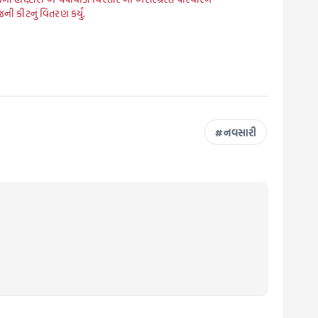
ી કીટનું વિતરણ કર્યું.
નવસારી