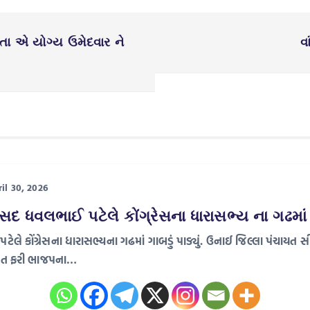
ાતા એ યોગ્ય ઉમેદવાર ને
વ
il 30, 2026
સદ ધવલભાઈ પટેલે કોંગ્રેસના ધારાસભ્ય ના ગઢમાં ગા
ટેલે કોંગ્રેસના ધારાસભ્યના ગઢમાં ગાબડું પાડ્યું. ઉનાઈ જિલ્લા પંચ
ાયત ફરી ભાજપના…