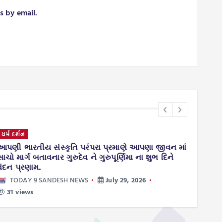
s by email.
ગુજરાત
ગોરવ
ાં
વાંસદા આનંદ તપોવનના સ્થાપક પ્રમુખ ડૉ. શંકરભાઈ
પટેલની ઇન્ડિયન યોગા એસોસિયેશનની રાષ્ટ્રીય સ્ટેન્ડિંગ
ફાઇનાન્સ કમિટીમાં નિમણૂક.
TODAY 9 SANDESH NEWS
July 29, 2026
77 views