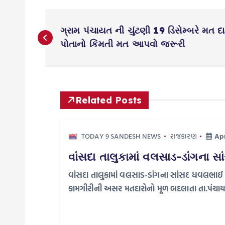
P
ગ્રામ પંચાયત ની ચુંટણી 19 ડિસેમ્બરે મત દ
o
પોતાનો કિંમતી મત આપવો જરૂરી
s
t
Related Posts
n
TODAY 9 SANDESH NEWS
રાજકારણ
Apr
a
વાંસદા તાલુકામાં વલસાડ-ડાંગના સાં
વાંસદા તાલુકામાં વલસાડ-ડાંગના સાંસદ ધવલભાઈ પ
v
કામગીરીની અસર મતદારોનો મૂળ બદલાતા તા.પંચ
i