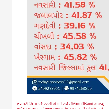
નવસારી જિલ્લા કલેકટર શ્રી એ મોડી રાત્રે સોશિયલ મીડિયામાં જણાવ્યું
ભારે વરસાદના કારણે તમામ શાળા કોલેજો આંગણવાડી ઓ બંધ રહશે.