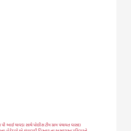
ા પી આઈ ચાવડા સાથે પોલીસ ટીમ ગ્રામ પંચાયત વાસદા
ાના હોદ્દેદારો એ ચંપાવાડી વિસ્તાર ના અસરગ્રસ્ત પરિવારને