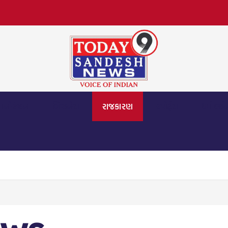
મનોરંજન
બિઝનેસ
રાજકારણ
સ્પોર્ટ્સ
ધર્મ દર્શ