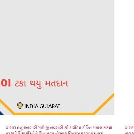
વાંસદા હનુમાનબારી ગામે જી.નવસારી શ્રી સર્વોદય રોહિત સમાજ સંસ્થા
વાંસદ
તરફથી વિદ્યાર્થીઓને વિનામૂલ્ય નોટબુક વિતરણ કરવામાં આવ્યું.
તાલુક