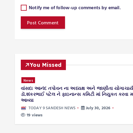
Notify me of follow-up comments by email.
You Missed
તંત્ર કામગીરી
તા યોગાચાર્ય
નવસારી જિલ્લાના વાંસદા તાલુકામાં પ્રથમવાર નવી
ુક્ત કરવા માં
ટેક્નોલોજી થી રસ્તાના મરામતની કામગીરી શરૂ ક
TODAY 9 SANDESH NEWS
July 29, 2026
26
37 views