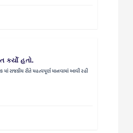
ત કર્યો હતો.
ક માં રાજકીય રીતે મહત્વપૂર્ણ માનવામાં આવી રહી