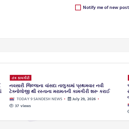
Notify me of new post
ધર્મ દર્શન
આપણી ભારતીય સંસ્કૃતિ પરંપરા પ્રમાણે આપણા જીવન મ
રાઈ
સાચો માર્ગ બતાવનાર ગુરુદેવ ને ગુરુપૂર્ણિમા ના શુભ દિને
વંદન પ્રણામ.
TODAY 9 SANDESH NEWS
July 29, 2026
31 views