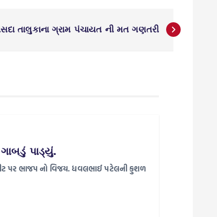
ાંસદા તાલુકાના ગ્રામ પંચાયત ની મત ગણતરી
બડું પાડ્યું.
ાયત સીટ પર ભાજપ નો વિજય. ધવલભાઈ પટેલની કુશળ