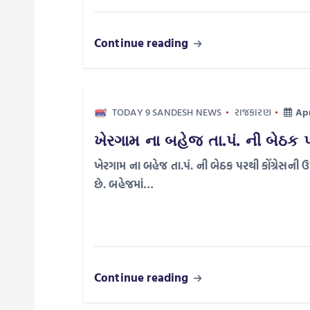
g
Continue reading
a
t
TODAY 9 SANDESH NEWS
રાજકારણ
Apr
i
ખેરગામ ના બહેજ તા.પં. ની બેઠક પર
ખેરગામ ના બહેજ તા.પં. ની બેઠક પરથી કોંગ્રેસની ઉ
o
છે. બહેજમાં…
n
Continue reading