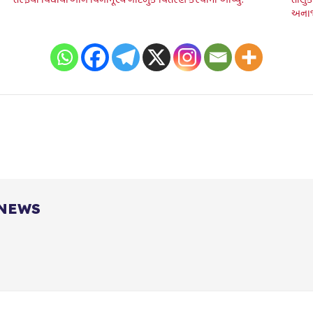
અનાજન
 NEWS