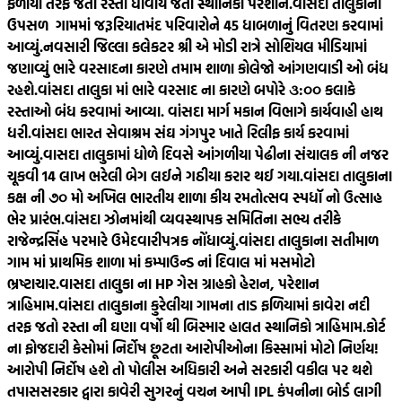
ફળીયા તરફ જતો રસ્તો ધોવાય જતા સ્થાનિકો પરેશાન.
વાંસદા તાલુકાનાં
ઉપસળ ગામમાં જરૂરિયાતમંદ પરિવારોને 45 ધાબળાનું વિતરણ કરવામાં
આવ્યું.
નવસારી જિલ્લા કલેકટર શ્રી એ મોડી રાત્રે સોશિયલ મીડિયામાં
જણાવ્યું ભારે વરસાદના કારણે તમામ શાળા કોલેજો આંગણવાડી ઓ બંધ
રહશે.
વાંસદા તાલુકા માં ભારે વરસાદ ના કારણે બપોરે ૩:૦૦ કલાકે
રસ્તાઓ બંધ કરવામાં આવ્યા. વાંસદા માર્ગ મકાન વિભાગે કાર્યવાહી હાથ
ધરી.
વાંસદા ભારત સેવાશ્રમ સંઘ ગંગપુર ખાતે રિલીફ કાર્ય કરવામાં
આવ્યું.
વાસદા તાલુકામાં ધોળે દિવસે આંગળીયા પેઢીના સંચાલક ની નજર
ચૂકવી 14 લાખ ભરેલી બેગ લઈને ગઠીયા કરાર થઈ ગયા.
વાંસદા તાલુકાના
કક્ષ ની ૭૦ મો અખિલ ભારતીય શાળા કીય રમતોત્સવ સ્પધૉ નો ઉત્સાહ
ભેર પ્રારંભ.
વાંસદા ઝોનમાંથી વ્યવસ્થાપક સમિતિના સભ્ય તરીકે
રાજેન્દ્રસિંહ પરમારે ઉમેદવારીપત્રક નોંધાવ્યું.
વાંસદા તાલુકાના સતીમાળ
ગામ માં પ્રાથમિક શાળા માં કમ્પાઉન્ડ નાં દિવાલ માં મસમોટો
ભ્રષ્ટાચાર.
વાસદા તાલુકા ના HP ગેસ ગ્રાહકો હેરાન, પરેશાન
ત્રાહિમામ.
વાંસદા તાલુકાના કુરેલીયા ગામના તાડ ફળિયામાં કાવેરા નદી
તરફ જતો રસ્તા ની ઘણા વર્ષો થી બિસ્માર હાલત સ્થાનિકો ત્રાહિમામ.
કોર્ટ
ના ફોજદારી કેસોમાં નિર્દોષ છૂટતા આરોપીઓના કિસ્સામાં મોટો નિર્ણય!
આરોપી નિર્દોષ હશે તો પોલીસ અધિકારી અને સરકારી વકીલ પર થશે
તપાસ
સરકાર દ્વારા કાવેરી સુગરનું વચન આપી IPL કંપનીના બોર્ડ લાગી