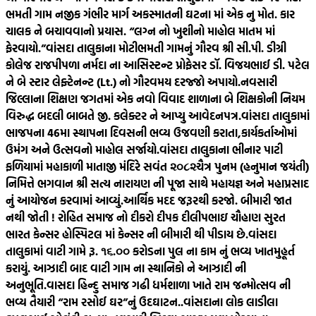
ભમતી ગામ નજીક ગંભીર માર્ગ અકસ્માતની ઘટના માં એક નુ મોત. કાર
ચાલક ને બચાવવાનો પ્રયાસ. “લગ્ન નો ખુશીનો માહોલ માતમ માં
ફેરવાયો.”
વાંસદા તાલુકાના મોટીભમતી ગામનું ગૌરવ શ્રી સી.પી. ડીગ્રી
કોલેજ રાજપીપળા નર્મદા ના આસિસ્ટન્ટ પ્રોફેસર ડૉ. વિજયભાઈ ડી. પટેલ
ને બે સ્ટાર લેફ્ટેનન્ટ (Lt.) નો ગૌરવમય દરજ્જો અપાયો.
નવસારી
જિલ્લાના શિક્ષણ જગતમાં એક નવો વિવાદ શાળાના બે શિક્ષકોની નિયમ
વિરુદ્ધ બદલી બાબતે જી. કલેક્ટર ને આપ્યુ આવેદનપત્ર.
વાંસદા તાલુકામાં
ભાજપના 46મા સ્થાપના દિવસની ભવ્ય ઉજવણી કરાતા,કાર્યકર્તાઓમાં
ઉમંગ અને ઉત્સવનો માહોલ સર્જાયો.
વાંસદા તાલુકાના ભીનાર પાટી
ફળિયામાં મહાકાળી માતાજી મંદિરે સવંત ‌‌૨૦૮૨ચૈત્ર‌ પુનમ (હનુમાન જયંતી)
નિમિત્તે ભગવાન શ્રી સત્ય નારાયણ ની પૂજા સાથે મહાયજ્ઞ અને મહાપ્રસાદ
નું આયોજન કરવામાં આવ્યું.
આર્થિક મદદ જરૂરથી કરજો. બીમારી જાત
નથી જોતી ! રોહિત સમાજ નો દીકરો દીપક દીલીપભાઇ ચૌહાણ સુરત
ભારત કેન્સર હોસ્પિટલ માં કેન્સર ની બીમારી થી પીડાય છે.
વાંસદા
તાલુકામાં વાટી ગામે રૂ. ૧૬.૦૦ કરોડના પુલ ના કામ નું ભવ્ય ખાતમુહૂર્ત
કરાયું. આઝાદી બાદ વાટી ગામ ના સ્થાનિકો ને આઝાદી ની
અનુભૂતિ.
વાસદા હિન્દુ સમાજ ગઢી ધર્મશાળા ખાતે રામ જન્મોત્સવ ની
ભવ્ય તૈયારી “રામ રસોઈ ઘર”નું ઉદઘાટન..
વાંસદાના લોક લાડીલા