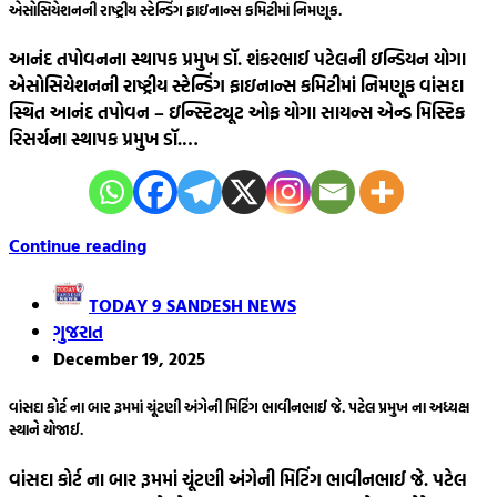
એસોસિયેશનની રાષ્ટ્રીય સ્ટેન્ડિંગ ફાઇનાન્સ કમિટીમાં નિમણૂક.
આનંદ તપોવનના સ્થાપક પ્રમુખ ડૉ. શંકરભાઈ પટેલની ઇન્ડિયન યોગા
એસોસિયેશનની રાષ્ટ્રીય સ્ટેન્ડિંગ ફાઇનાન્સ કમિટીમાં નિમણૂક વાંસદા
સ્થિત આનંદ તપોવન – ઇન્સ્ટિટ્યૂટ ઓફ યોગા સાયન્સ એન્ડ મિસ્ટિક
રિસર્ચના સ્થાપક પ્રમુખ ડૉ.…
Continue reading
TODAY 9 SANDESH NEWS
ગુજરાત
December 19, 2025
વાંસદા કોર્ટ ના બાર રૂમમાં ચૂંટણી અંગેની મિટિંગ ભાવીનભાઈ જે. પટેલ પ્રમુખ ના અધ્યક્ષ
સ્થાને યોજાઈ.
વાંસદા કોર્ટ ના બાર રૂમમાં ચૂંટણી અંગેની મિટિંગ ભાવીનભાઈ જે. પટેલ