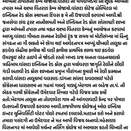
આંખની તાપાસનો કેમ્પ યોજાયો.
વાંસદા ના પીપલખેડમાં નિ:શુલ્ક આંખની
તપાસ અને ચશ્મા વિતરણ કેમ્પ યોજાયો.
વાંસદા કોટેજ હોસ્પિટલ માં
ઇન્ડિયન રેડ ક્રોસ સ્થાપના દિવસ 8 મે ની ઉજવણી કરવામાં આવી.
શ્રી
જનસેવા સંઘ ટ્રસ્ટ નાનીભમતી અને ઈન્ડિયન રેડ ક્રોસ સોસાયટી શાખા
દ્વારા આંખની તપાસ તથા મફત ચશ્મા વિતરણ કેમ્પનું આયોજન કરવામાં
આવ્યુ.
વાંસદા ગૌમાતા સન્માન રેલીમાં ટૂંક જ સમય માં મોટીસંખ્યા માં હિન્દુ
સંગઠન ના ગૌ ભક્તો એ ભેગા થઈ આવેદનપત્ર આપ્યું.
ચીખલી તાલુકા ના
ફડવેલ બેઢીયા ફળીયા થી વાડી ફળીયા પ્રાથમિક શાળા થઇ ફડવેલ
ઉમરકૂઇ સ્ટેટ હાઇવે ને જોડતો રસ્તો ખખડ ધજ બનતા વાહનચાલકો
ત્રાહિમામ.
વાંસદા ઇન્ડિયન રેડ ક્રોસ દ્વારા પર્યાવરણ જાગૃતિ રેલીને લીલી
ઝંડી બતાવી રેડ ક્રોસ શાખાના પ્રમુખ ગૌરાંગના કુમારી એ રેલી પ્રસ્થાન
કરાવી.
વાંસદા તાલુકામાં વલસાડ-ડાંગના સાંસદ ધવલભાઈ પટેલે
કોંગ્રેસના ધારાસભ્ય ના ગઢમાં ગાબડું પાડ્યું.
ખેરગામ ના બહેજ તા.પં. ની
બેઠક પરથી કોંગ્રેસની ઉમેદવાર રિમ્પલ પટેલે વિજય પ્રાપ્ત કર્યો
હતો.
ખેરગામ તાલુકા ના તોરણવેરા ગામ ની આંગણવાડી કેન્દ્ર પર પોષણ
ઉત્સવની ઉજવણી કરવામા આવી.
રાજપીપળા કોલેજનું ઓલ ઇન્ડિયા
ઇન્ટર યુનિવર્સિટી વોટર પોલો રમતમાં દબદબો.
મતદાન કરો અને કરાવો
તમારા પસંદગી ના ઉમેદવાર ને મત આપી વિજય બનાવો.
મહેસાણા
વિસનગર માં આવેલી મર્ચન્ટ નર્સિંગ કોલેજ માં અભ્યાસ કરતી ચિખલી ના