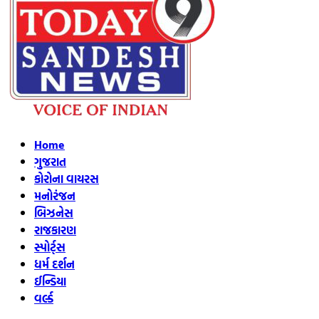
Home
ગુજરાત
કોરોના વાયરસ
મનોરંજન
બિઝનેસ
રાજકારણ
સ્પોર્ટ્સ
ધર્મ દર્શન
ઈન્ડિયા
વર્લ્ડ