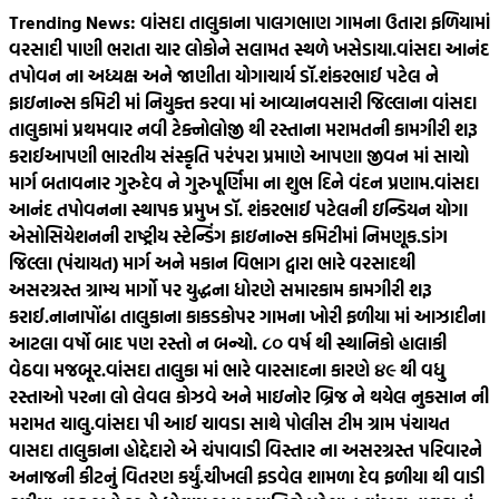
Skip
Trending News:
વાંસદા તાલુકાના પાલગભાણ ગામના ઉતારા ફળિયામાં
to
વરસાદી પાણી ભરાતા ચાર લોકોને સલામત સ્થળે ખસેડાયા.
વાંસદા આનંદ
content
તપોવન ના અધ્યક્ષ અને જાણીતા યોગાચાર્ય ડૉ.શંકરભાઈ પટેલ ને
ફાઇનાન્સ કમિટી માં નિયુક્ત કરવા માં આવ્યા
નવસારી જિલ્લાના વાંસદા
તાલુકામાં પ્રથમવાર નવી ટેક્નોલોજી થી રસ્તાના મરામતની કામગીરી શરૂ
કરાઈ
આપણી ભારતીય સંસ્કૃતિ પરંપરા પ્રમાણે આપણા જીવન માં સાચો
માર્ગ બતાવનાર ગુરુદેવ ને ગુરુપૂર્ણિમા ના શુભ દિને વંદન પ્રણામ.
વાંસદા
આનંદ તપોવનના સ્થાપક પ્રમુખ ડૉ. શંકરભાઈ પટેલની ઇન્ડિયન યોગા
એસોસિયેશનની રાષ્ટ્રીય સ્ટેન્ડિંગ ફાઇનાન્સ કમિટીમાં નિમણૂક.
ડાંગ
જિલ્લા (પંચાયત) માર્ગ અને મકાન વિભાગ દ્વારા ભારે વરસાદથી
અસરગ્રસ્ત ગ્રામ્ય માર્ગો પર યુદ્ધના ધોરણે સમારકામ કામગીરી શરૂ
કરાઈ.
નાનાપોંઢા તાલુકાના કાકડકોપર ગામના ખોરી ફળીયા માં આઝાદીના
આટલા વર્ષો બાદ પણ રસ્તો ન બન્યો. ૮૦‌ વર્ષ થી સ્થાનિકો હાલાકી
વેઠવા મજબૂર.
વાંસદા તાલુકા માં ભારે વારસાદના કારણે ૪૯ થી વધુ
રસ્તાઓ પરના લો લેવલ કોઝવે અને માઇનોર બ્રિજ ને થયેલ નુકસાન ની
મરામત ચાલુ.
વાંસદા પી આઈ ચાવડા સાથે પોલીસ ટીમ ગ્રામ પંચાયત
વાસદા તાલુકાના હોદ્દેદારો એ ચંપાવાડી વિસ્તાર ના અસરગ્રસ્ત પરિવારને
અનાજની કીટનું વિતરણ કર્યું.
ચીખલી ફડવેલ શામળા દેવ ફળીયા થી વાડી