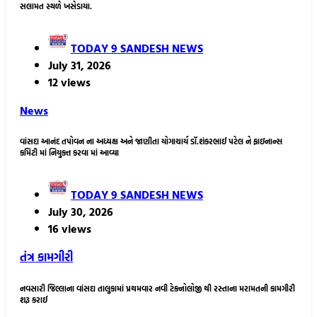
સલામત સ્થળે ખસેડાયા.
TODAY 9 SANDESH NEWS
July 31, 2026
12 views
News
વાંસદા આનંદ તપોવન ના અધ્યક્ષ અને જાણીતા યોગાચાર્ય ડૉ.શંકરભાઈ પટેલ ને ફાઇનાન્સ
કમિટી માં નિયુક્ત કરવા માં આવ્યા
TODAY 9 SANDESH NEWS
July 30, 2026
16 views
તંત્ર કામગીરી
નવસારી જિલ્લાના વાંસદા તાલુકામાં પ્રથમવાર નવી ટેક્નોલોજી થી રસ્તાના મરામતની કામગીરી
શરૂ કરાઈ