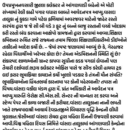
ઉપપ્રમુખ
નવસારી જીલ્લા કલેક્ટર ને આંગણવાડી બહેનો એ મોટી
સંખ્યામાં રેલી કાઢી પગાર વધારા બાબતે આવેદનપત્ર આપ્યુ.
વાસદા
તાલુકા નું કુકડા ગામે પટેલ ફળિયામાં અવરજવર માટેનો જાહેર રસ્તો
સરપંચ દ્વારા જ જે સી બી વડે 3 ફૂટ નું બન્ને બાજુ રસ્તાની વચ્ચે ખોદકામ
કરી રસ્તો બંધ કરવાના આક્ષેપો ગ્રામજનો દ્વારા કરવામાં આવ્યા.
શિક્ષણ
કમિશનર રુચિત રાજે રાજ્યના તમામ જિલ્લા શિક્ષણાધિકારીઓ ડીઈઓને
તાકીદનો આદેશ કર્યો છે. – જેમાં સ્પષ્ટ જણાવામાં આવ્યું છે કે, ગેરહાજર
રહેલા વિદ્યાર્થીઓ ખરેખર કોણ છે? તેમના એડમિશનની સ્થિતિ શું છે?
શંકાસ્પદ શાળાઓની ગ્રાન્ટ કાપવા સુધીના કડક પગલાં લેવાની પણ
તૈયારી દર્શાવાઈ.
ભરૂચ કલેક્ટર ઓફિસ પાસે જ સીઝ કરેલી હાયવા ટ્રક
લઈ ફરાર ભૂમાફિયા! કાયદાને કર્યો ખુલ્લો પડકાર કે તંત્રની મૌન સંમતિ?
ભૂમાફિયાઓના હિંમતભર્યા કારનામા પર કોની મહેરબાની? તપાસ નો
વિષય.
વાંસદા વકીલ મંડળ દ્વારા મેં. પ્રાંત અધિકારી ને આવેદન પત્ર
આપ્યુ.મારુતિ ઝેરોક્ષ સી.એસ.સી. સેન્ટર ની માન્યતા રદ કરવા અને
સ્ટેમ્પ પેપર ની કાળા બજારી ની ફરીયાદ.
વાંસદા તાલુકાના નાની ભમતી
ખાતે રાજ્યપાલશ્રી આચાર્ય દેવવ્રતજીએ બિયારણ વૃદ્ધિ કેન્દ્રની લીધી
મુલાકાત.
જેસીઆઈ વાંસદા રોયલ દ્વારા મહિલા દિનની ઉજવણી કરવામાં
આવી.
વિશ્વ મહિલા દિવસ નિમિત્તે વાંસદા તાલુકામાં આંગણવાડી કેન્દ્રોના