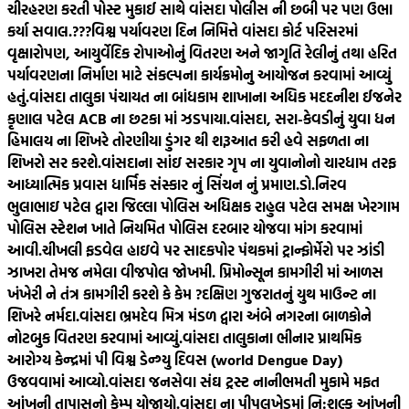
ચીરહરણ કરતી પોસ્ટ મુકાઈ સાથે વાંસદા પોલીસ ની છબી પર પણ ઉભા
કર્યા સવાલ.???
વિશ્વ પર્યાવરણ દિન નિમિત્તે વાંસદા કોર્ટ પરિસરમાં
વૃક્ષારોપણ, આયુર્વેદિક રોપાઓનું વિતરણ અને જાગૃતિ રેલીનું તથા હરિત
પર્યાવરણના નિર્માણ માટે સંકલ્પના કાર્યક્રમોનુ આયોજન કરવામાં આવ્યું
હતું.
વાંસદા તાલુકા પંચાયત ના બાંધકામ શાખાના અધિક મદદનીશ ઈજનેર
કૃણાલ પટેલ ACB ના છટકા માં ઝડપાયા.
વાંસદા, સરા-કેવડીનું યુવા ધન
હિમાલય ના શિખરે તોરણીયા ડુંગર થી શરૂઆત કરી હવે સફળતા ના
શિખરો સર કરશે.
વાંસદાના સાંઇ સરકાર ગૃપ ના યુવાનોનો ચારધામ તરફ
આધ્યાત્મિક પ્રવાસ ધાર્મિક સંસ્કાર નું સિંચન નું પ્રમાણ.
ડો.નિરવ
ભુલાભાઇ પટેલ દ્વારા જિલ્લા પોલિસ અધિક્ષક રાહુલ પટેલ સમક્ષ ખેરગામ
પોલિસ સ્ટેશન ખાતે નિયમિત પોલિસ દરબાર યોજવા માંગ કરવામાં
આવી.
ચીખલી ફડવેલ હાઇવે પર સાદકપોર પંથકમાં ટ્રાન્ફોર્મેરો પર ઝાંડી
ઝાખરા તેમજ નમેલા વીજપોલ જોખમી. પ્રિમોન્સૂન કામગીરી માં આળસ
ખંખેરી ને તંત્ર કામગીરી કરશે કે કેમ ?
દક્ષિણ ગુજરાતનું યુથ માઉન્ટ ના
શિખરે નર્મદા.
વાંસદા ભ્રમદેવ મિત્ર મંડળ દ્વારા અંબે નગરના બાળકોને
નોટબુક વિતરણ કરવામાં આવ્યું.
વાંસદા તાલુકાના ભીનાર પ્રાથમિક
આરોગ્ય કેન્દ્રમાં પી વિશ્વ ડેન્ગ્યુ દિવસ (world Dengue Day)
ઉજવવામાં આવ્યો.
વાંસદા જનસેવા સંઘ ટ્રસ્ટ નાનીભમતી મુકામે મફત
આંખની તાપાસનો કેમ્પ યોજાયો.
વાંસદા ના પીપલખેડમાં નિ:શુલ્ક આંખની