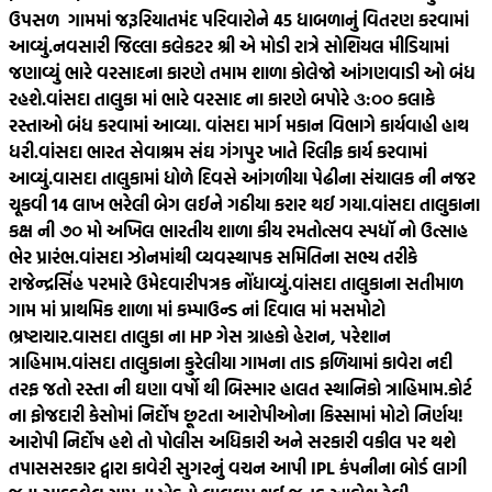
ઉપસળ ગામમાં જરૂરિયાતમંદ પરિવારોને 45 ધાબળાનું વિતરણ કરવામાં
આવ્યું.
નવસારી જિલ્લા કલેકટર શ્રી એ મોડી રાત્રે સોશિયલ મીડિયામાં
જણાવ્યું ભારે વરસાદના કારણે તમામ શાળા કોલેજો આંગણવાડી ઓ બંધ
રહશે.
વાંસદા તાલુકા માં ભારે વરસાદ ના કારણે બપોરે ૩:૦૦ કલાકે
રસ્તાઓ બંધ કરવામાં આવ્યા. વાંસદા માર્ગ મકાન વિભાગે કાર્યવાહી હાથ
ધરી.
વાંસદા ભારત સેવાશ્રમ સંઘ ગંગપુર ખાતે રિલીફ કાર્ય કરવામાં
આવ્યું.
વાસદા તાલુકામાં ધોળે દિવસે આંગળીયા પેઢીના સંચાલક ની નજર
ચૂકવી 14 લાખ ભરેલી બેગ લઈને ગઠીયા કરાર થઈ ગયા.
વાંસદા તાલુકાના
કક્ષ ની ૭૦ મો અખિલ ભારતીય શાળા કીય રમતોત્સવ સ્પધૉ નો ઉત્સાહ
ભેર પ્રારંભ.
વાંસદા ઝોનમાંથી વ્યવસ્થાપક સમિતિના સભ્ય તરીકે
રાજેન્દ્રસિંહ પરમારે ઉમેદવારીપત્રક નોંધાવ્યું.
વાંસદા તાલુકાના સતીમાળ
ગામ માં પ્રાથમિક શાળા માં કમ્પાઉન્ડ નાં દિવાલ માં મસમોટો
ભ્રષ્ટાચાર.
વાસદા તાલુકા ના HP ગેસ ગ્રાહકો હેરાન, પરેશાન
ત્રાહિમામ.
વાંસદા તાલુકાના કુરેલીયા ગામના તાડ ફળિયામાં કાવેરા નદી
તરફ જતો રસ્તા ની ઘણા વર્ષો થી બિસ્માર હાલત સ્થાનિકો ત્રાહિમામ.
કોર્ટ
ના ફોજદારી કેસોમાં નિર્દોષ છૂટતા આરોપીઓના કિસ્સામાં મોટો નિર્ણય!
આરોપી નિર્દોષ હશે તો પોલીસ અધિકારી અને સરકારી વકીલ પર થશે
તપાસ
સરકાર દ્વારા કાવેરી સુગરનું વચન આપી IPL કંપનીના બોર્ડ લાગી