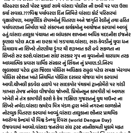
ચીરહરણ કરતી પોસ્ટ મુકાઈ સાથે વાંસદા પોલીસ ની છબી પર પણ ઉભા
કર્યા સવાલ.???
વિશ્વ પર્યાવરણ દિન નિમિત્તે વાંસદા કોર્ટ પરિસરમાં
વૃક્ષારોપણ, આયુર્વેદિક રોપાઓનું વિતરણ અને જાગૃતિ રેલીનું તથા હરિત
પર્યાવરણના નિર્માણ માટે સંકલ્પના કાર્યક્રમોનુ આયોજન કરવામાં આવ્યું
હતું.
વાંસદા તાલુકા પંચાયત ના બાંધકામ શાખાના અધિક મદદનીશ ઈજનેર
કૃણાલ પટેલ ACB ના છટકા માં ઝડપાયા.
વાંસદા, સરા-કેવડીનું યુવા ધન
હિમાલય ના શિખરે તોરણીયા ડુંગર થી શરૂઆત કરી હવે સફળતા ના
શિખરો સર કરશે.
વાંસદાના સાંઇ સરકાર ગૃપ ના યુવાનોનો ચારધામ તરફ
આધ્યાત્મિક પ્રવાસ ધાર્મિક સંસ્કાર નું સિંચન નું પ્રમાણ.
ડો.નિરવ
ભુલાભાઇ પટેલ દ્વારા જિલ્લા પોલિસ અધિક્ષક રાહુલ પટેલ સમક્ષ ખેરગામ
પોલિસ સ્ટેશન ખાતે નિયમિત પોલિસ દરબાર યોજવા માંગ કરવામાં
આવી.
ચીખલી ફડવેલ હાઇવે પર સાદકપોર પંથકમાં ટ્રાન્ફોર્મેરો પર ઝાંડી
ઝાખરા તેમજ નમેલા વીજપોલ જોખમી. પ્રિમોન્સૂન કામગીરી માં આળસ
ખંખેરી ને તંત્ર કામગીરી કરશે કે કેમ ?
દક્ષિણ ગુજરાતનું યુથ માઉન્ટ ના
શિખરે નર્મદા.
વાંસદા ભ્રમદેવ મિત્ર મંડળ દ્વારા અંબે નગરના બાળકોને
નોટબુક વિતરણ કરવામાં આવ્યું.
વાંસદા તાલુકાના ભીનાર પ્રાથમિક
આરોગ્ય કેન્દ્રમાં પી વિશ્વ ડેન્ગ્યુ દિવસ (world Dengue Day)
ઉજવવામાં આવ્યો.
વાંસદા જનસેવા સંઘ ટ્રસ્ટ નાનીભમતી મુકામે મફત