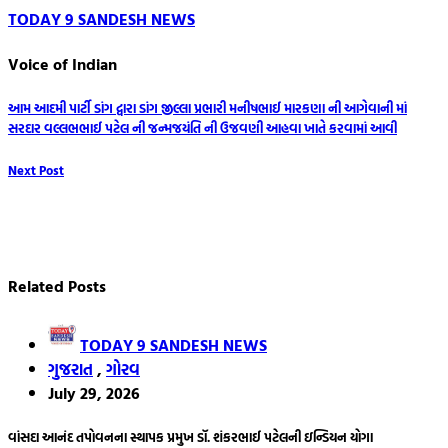
TODAY 9 SANDESH NEWS
Voice of Indian
Post
આમ આદમી પાર્ટી ડાંગ દ્વારા ડાંગ જીલ્લા પ્રભારી મનીષભાઈ મારકણા ની આગેવાની માં
સરદાર વલ્લભભાઈ પટેલ ની જન્મજયંતિ ની ઉજવણી આહવા ખાતે કરવામાં આવી
navigation
Next Post
Related Posts
TODAY 9 SANDESH NEWS
ગુજરાત
,
ગોરવ
July 29, 2026
વાંસદા આનંદ તપોવનના સ્થાપક પ્રમુખ ડૉ. શંકરભાઈ પટેલની ઇન્ડિયન યોગા