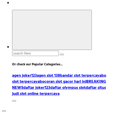
Search
for:
Or check our Popular Categories...
agen joker123
agen slot 138
bandar slot terpercaya
bo
slot terpercaya
bocoran slot gacor hari ini
BREAKING
NEWS
daftar joker123
daftar olympus slot
daftar situs
judi slot online terpercaya