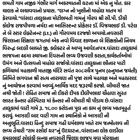
ભમતી ગામ નજીક ગંભીર માર્ગ અકસ્માતની ઘટના માં એક નુ મોત. કાર
ચાલક ને બચાવવાનો પ્રયાસ. “લગ્ન નો ખુશીનો માહોલ માતમ માં
ફેરવાયો.”
વાંસદા તાલુકાના મોટીભમતી ગામનું ગૌરવ શ્રી સી.પી. ડીગ્રી
કોલેજ રાજપીપળા નર્મદા ના આસિસ્ટન્ટ પ્રોફેસર ડૉ. વિજયભાઈ ડી. પટેલ
ને બે સ્ટાર લેફ્ટેનન્ટ (Lt.) નો ગૌરવમય દરજ્જો અપાયો.
નવસારી
જિલ્લાના શિક્ષણ જગતમાં એક નવો વિવાદ શાળાના બે શિક્ષકોની નિયમ
વિરુદ્ધ બદલી બાબતે જી. કલેક્ટર ને આપ્યુ આવેદનપત્ર.
વાંસદા તાલુકામાં
ભાજપના 46મા સ્થાપના દિવસની ભવ્ય ઉજવણી કરાતા,કાર્યકર્તાઓમાં
ઉમંગ અને ઉત્સવનો માહોલ સર્જાયો.
વાંસદા તાલુકાના ભીનાર પાટી
ફળિયામાં મહાકાળી માતાજી મંદિરે સવંત ‌‌૨૦૮૨ચૈત્ર‌ પુનમ (હનુમાન જયંતી)
નિમિત્તે ભગવાન શ્રી સત્ય નારાયણ ની પૂજા સાથે મહાયજ્ઞ અને મહાપ્રસાદ
નું આયોજન કરવામાં આવ્યું.
આર્થિક મદદ જરૂરથી કરજો. બીમારી જાત
નથી જોતી ! રોહિત સમાજ નો દીકરો દીપક દીલીપભાઇ ચૌહાણ સુરત
ભારત કેન્સર હોસ્પિટલ માં કેન્સર ની બીમારી થી પીડાય છે.
વાંસદા
તાલુકામાં વાટી ગામે રૂ. ૧૬.૦૦ કરોડના પુલ ના કામ નું ભવ્ય ખાતમુહૂર્ત
કરાયું. આઝાદી બાદ વાટી ગામ ના સ્થાનિકો ને આઝાદી ની
અનુભૂતિ.
વાસદા હિન્દુ સમાજ ગઢી ધર્મશાળા ખાતે રામ જન્મોત્સવ ની
ભવ્ય તૈયારી “રામ રસોઈ ઘર”નું ઉદઘાટન..
વાંસદાના લોક લાડીલા
કમલભાઈ સોલંકી બન્યા નવસારી જિલ્લા ભાજપ યુવા મોરચાના