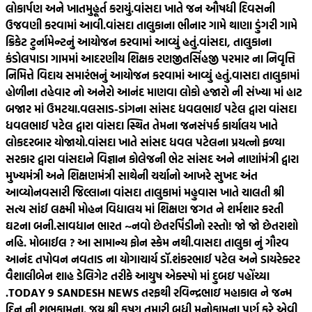
લોકાર્પણ અને ખાતમુહૂર્ત કરાયું.
વાંસદા ખાતે જન ઔષધી દિવસની
ઉજવણી કરવામાં આવી.
વાંસદા તાલુકાના ભીનાર ગામે થાણા ડુંગરી ગામે
ક્રિકેટ ટુર્નામેન્ટનું આયોજન કરવામાં આવ્યું હતું.
વાંસદા, તાલુકાના
કંડોલપાડા ગામમાં આદરણીય શિક્ષક રણજીતસિંહજી પરમાર ના નિવૃત્તિ
નિમિત્તે વિદાય સમારંભનું આયોજન કરવામાં આવ્યું હતું.
વાસદા તાલુકામાં
હોળીના તહેવાર નો અનેરો આનંદ માણવા લોકો હજારો ની સંખ્યા માં હાટ
બજાર માં ઉમટયા.
વલસાડ-ડાંગના સાંસદ ધવલભાઈ પટેલ દ્વારા વાંસદા
ધવલભાઈ પટેલ દ્વારા વાંસદા સ્થિત તેમના જનસંપર્ક કાર્યાલય ખાતે
લોકદરબાર યોજાયો.
વાંસદા ખાતે સાંસદ ધવલ પટેલના પ્રયત્નો ફળ્યા
સરકાર દ્વારા વાંસદાને વિજ્ઞાન કોલેજની ભેટ સાંસદ અને નાણાંમંત્રી દ્વારા
મુખ્યમંત્રી અને શિક્ષણમંત્રી સાથેની ચર્ચાનો આખરે સુખદ અંત
આવ્યો
નવસારી જિલ્લાના વાંસદા તાલુકામાં મહુવાસ ખાતે ચાલતી શ્રી
સત્ય સાંઈ લક્ષ્મી મોહન વિદ્યાલય માં શિક્ષણ જગત ને શર્મશાર કરતી
ઘટના બની.
સાવધાન ભારત ~નવો છેતરપિંડીનો રસ્તો! જો જો છેતરાશો
નહિ. મોબાઈલ ? આ સામાન્ય ફોન સ્કેમ નથી.
વાસદા તાલુકા નું ગૌરવ
આનંદ તપોવન નવતાડ ના યોગાચાર્ય ડૉ.શંકરભાઈ પટેલ અને ડાયરેક્ટર
વૈશાલીબેન શાહ ડેલિગેટ તરીકે આયુષ એક્સ્પો માં દુબઇ પહોંચ્યા
.
TODAY 9 SANDESH NEWS તરફથી રવિન્દ્રભાઇ મહાકાલ ને જન્મ
દિન ની શુભકામના. જય શ્રી કૃષ્ણ તમારી બધી મનોકામના પૂર્ણ કરે એવી