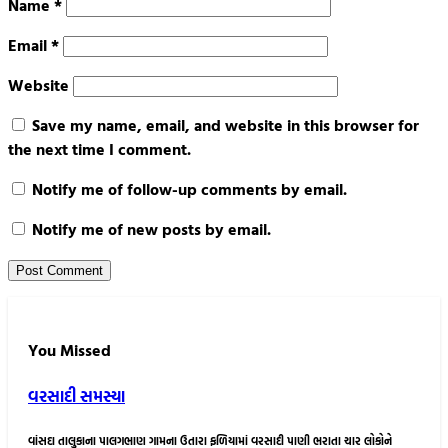
Name
*
Email
*
Website
Save my name, email, and website in this browser for
the next time I comment.
Notify me of follow-up comments by email.
Notify me of new posts by email.
You Missed
વરસાદી સમસ્યા
વાંસદા તાલુકાના પાલગભાણ ગામના ઉતારા ફળિયામાં વરસાદી પાણી ભરાતા ચાર લોકોને