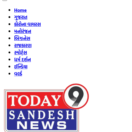
Home
ગુજરાત
કોરોના વાયરસ
મનોરંજન
બિઝનેસ
રાજકારણ
સ્પોર્ટ્સ
ધર્મ દર્શન
ઈન્ડિયા
વર્લ્ડ