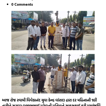
0 Comments
આજ રોજ સ્વામી વિવેકાનંદ યુવા કેન્દ્ર વાંસદા દ્રારા દર મહિનાની 1લી
તારીખે સરદાર વલ્લભભાઈ પટેલની પ્રતિમાને સાફસફાઈ કરી પુષ્પાંજલિ