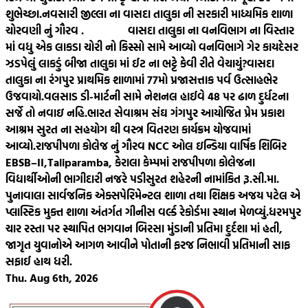
શુભેચ્છા.
નવસારી જીલ્લા ના વાસદા તાલુકા ની સરકારી માધ્યમિક શાળા
ચોરવણી નું ગૌરવ .
વાસદા તાલુકા ના વનવિભાગ ના વિસ્તાર
માં વધુ એક લાકડા ચોરી નો કિસ્સો સામે આવ્યો વનવિભાગે ગેર કાયદેસર
ઝડપેલું લાકડું બીજા તાલુકા માં ઈટ ના ભટ્ટે કેવી રીતે વેચાયું?
વાસદા
તાલુકા ના રંગપુર પ્રાથમિક શાળામાં 77મો પ્રજાસત્તાક પર્વ ઉત્સાહભેર
ઉજવાયો.
વલસાડ ડી-માર્ટની સામે નેશનલ હાઈવે 48 પર ઢાળ દુર્ધટના
સર્જે તો નવાઇ નહિ.
ભારત સેવાશ્રમ સંઘ ગંગપુર આયોજિત પ્રેમ પ્રકાશ
આશ્રમ સુરત ના સહયોગ થી વસ્ત્ર વિતરણ કાર્યક્રમ યોજવામાં
આવ્યો.
રાજપીપળા કોલેજ નું ગૌરવ NCC ઓલ ઇન્ડિયા વાર્ષિક શિબિર
EBSB–II,Taliparamba, કેરાલા કેમ્પમાં રાજપીપળા કોલેજના
વિદ્યાર્થીઓની ભાગીદારી નજરે પડી
સુરત શહેરની નામાંકિત રૂ.સી.મા.
પુનાવાલા સાર્વજનિક એક્સપેરિમેન્ટલ શાળા તથા શિક્ષક અજય પટેલ એ
પ્લાસ્ટિક મુક્ત શાળા અંતર્ગત ગીનીસ વર્લ્ડ રેકોર્ડમા સ્થાન મેળવ્યું.
ધરમપુર
ચાર રસ્તા પર સ્થાપિત ભગવાન બિરસા મુંડાની પ્રતિમા દુર્દશા માં હતી,
જાગૃત યુવાનોએ આગળ આવીને પોતાની ફરજ નિભાવી પ્રતિમાની સાફ
સફાઈ હાથ ધરી.
Thu. Aug 6th, 2026