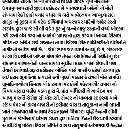
કમલભાઈ સોલંકી બન્યા નવસારી જિલ્લા ભાજપ યુવા મોરચાના
ઉપપ્રમુખ
નવસારી જીલ્લા કલેક્ટર ને આંગણવાડી બહેનો એ મોટી
સંખ્યામાં રેલી કાઢી પગાર વધારા બાબતે આવેદનપત્ર આપ્યુ.
વાસદા
તાલુકા નું કુકડા ગામે પટેલ ફળિયામાં અવરજવર માટેનો જાહેર રસ્તો
સરપંચ દ્વારા જ જે સી બી વડે 3 ફૂટ નું બન્ને બાજુ રસ્તાની વચ્ચે ખોદકામ
કરી રસ્તો બંધ કરવાના આક્ષેપો ગ્રામજનો દ્વારા કરવામાં આવ્યા.
શિક્ષણ
કમિશનર રુચિત રાજે રાજ્યના તમામ જિલ્લા શિક્ષણાધિકારીઓ ડીઈઓને
તાકીદનો આદેશ કર્યો છે. – જેમાં સ્પષ્ટ જણાવામાં આવ્યું છે કે, ગેરહાજર
રહેલા વિદ્યાર્થીઓ ખરેખર કોણ છે? તેમના એડમિશનની સ્થિતિ શું છે?
શંકાસ્પદ શાળાઓની ગ્રાન્ટ કાપવા સુધીના કડક પગલાં લેવાની પણ
તૈયારી દર્શાવાઈ.
ભરૂચ કલેક્ટર ઓફિસ પાસે જ સીઝ કરેલી હાયવા ટ્રક
લઈ ફરાર ભૂમાફિયા! કાયદાને કર્યો ખુલ્લો પડકાર કે તંત્રની મૌન સંમતિ?
ભૂમાફિયાઓના હિંમતભર્યા કારનામા પર કોની મહેરબાની? તપાસ નો
વિષય.
વાંસદા વકીલ મંડળ દ્વારા મેં. પ્રાંત અધિકારી ને આવેદન પત્ર
આપ્યુ.મારુતિ ઝેરોક્ષ સી.એસ.સી. સેન્ટર ની માન્યતા રદ કરવા અને
સ્ટેમ્પ પેપર ની કાળા બજારી ની ફરીયાદ.
વાંસદા તાલુકાના નાની ભમતી
ખાતે રાજ્યપાલશ્રી આચાર્ય દેવવ્રતજીએ બિયારણ વૃદ્ધિ કેન્દ્રની લીધી
મુલાકાત.
જેસીઆઈ વાંસદા રોયલ દ્વારા મહિલા દિનની ઉજવણી કરવામાં
આવી.
વિશ્વ મહિલા દિવસ નિમિત્તે વાંસદા તાલુકામાં આંગણવાડી કેન્દ્રોના