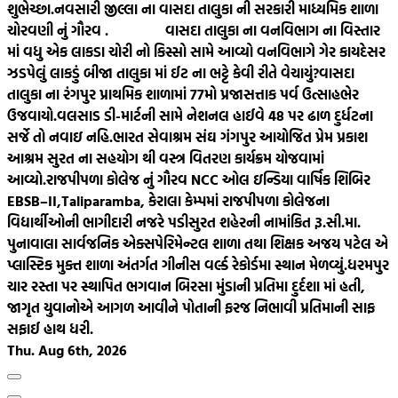
શુભેચ્છા.
નવસારી જીલ્લા ના વાસદા તાલુકા ની સરકારી માધ્યમિક શાળા
ચોરવણી નું ગૌરવ .
વાસદા તાલુકા ના વનવિભાગ ના વિસ્તાર
માં વધુ એક લાકડા ચોરી નો કિસ્સો સામે આવ્યો વનવિભાગે ગેર કાયદેસર
ઝડપેલું લાકડું બીજા તાલુકા માં ઈટ ના ભટ્ટે કેવી રીતે વેચાયું?
વાસદા
તાલુકા ના રંગપુર પ્રાથમિક શાળામાં 77મો પ્રજાસત્તાક પર્વ ઉત્સાહભેર
ઉજવાયો.
વલસાડ ડી-માર્ટની સામે નેશનલ હાઈવે 48 પર ઢાળ દુર્ધટના
સર્જે તો નવાઇ નહિ.
ભારત સેવાશ્રમ સંઘ ગંગપુર આયોજિત પ્રેમ પ્રકાશ
આશ્રમ સુરત ના સહયોગ થી વસ્ત્ર વિતરણ કાર્યક્રમ યોજવામાં
આવ્યો.
રાજપીપળા કોલેજ નું ગૌરવ NCC ઓલ ઇન્ડિયા વાર્ષિક શિબિર
EBSB–II,Taliparamba, કેરાલા કેમ્પમાં રાજપીપળા કોલેજના
વિદ્યાર્થીઓની ભાગીદારી નજરે પડી
સુરત શહેરની નામાંકિત રૂ.સી.મા.
પુનાવાલા સાર્વજનિક એક્સપેરિમેન્ટલ શાળા તથા શિક્ષક અજય પટેલ એ
પ્લાસ્ટિક મુક્ત શાળા અંતર્ગત ગીનીસ વર્લ્ડ રેકોર્ડમા સ્થાન મેળવ્યું.
ધરમપુર
ચાર રસ્તા પર સ્થાપિત ભગવાન બિરસા મુંડાની પ્રતિમા દુર્દશા માં હતી,
જાગૃત યુવાનોએ આગળ આવીને પોતાની ફરજ નિભાવી પ્રતિમાની સાફ
સફાઈ હાથ ધરી.
Thu. Aug 6th, 2026