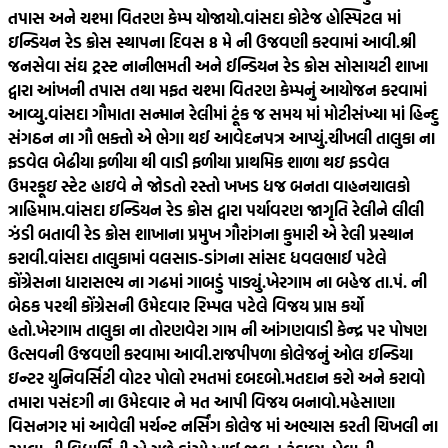
તપાસ અને ચશ્મા વિતરણ કેમ્પ યોજાયો.
વાંસદા કોટેજ હોસ્પિટલ માં
ઇન્ડિયન રેડ ક્રોસ સ્થાપના દિવસ 8 મે ની ઉજવણી કરવામાં આવી.
શ્રી
જનસેવા સંઘ ટ્રસ્ટ નાનીભમતી અને ઈન્ડિયન રેડ ક્રોસ સોસાયટી શાખા
દ્વારા આંખની તપાસ તથા મફત ચશ્મા વિતરણ કેમ્પનું આયોજન કરવામાં
આવ્યુ.
વાંસદા ગૌમાતા સન્માન રેલીમાં ટૂંક જ સમય માં મોટીસંખ્યા માં હિન્દુ
સંગઠન ના ગૌ ભક્તો એ ભેગા થઈ આવેદનપત્ર આપ્યું.
ચીખલી તાલુકા ના
ફડવેલ બેઢીયા ફળીયા થી વાડી ફળીયા પ્રાથમિક શાળા થઇ ફડવેલ
ઉમરકૂઇ સ્ટેટ હાઇવે ને જોડતો રસ્તો ખખડ ધજ બનતા વાહનચાલકો
ત્રાહિમામ.
વાંસદા ઇન્ડિયન રેડ ક્રોસ દ્વારા પર્યાવરણ જાગૃતિ રેલીને લીલી
ઝંડી બતાવી રેડ ક્રોસ શાખાના પ્રમુખ ગૌરાંગના કુમારી એ રેલી પ્રસ્થાન
કરાવી.
વાંસદા તાલુકામાં વલસાડ-ડાંગના સાંસદ ધવલભાઈ પટેલે
કોંગ્રેસના ધારાસભ્ય ના ગઢમાં ગાબડું પાડ્યું.
ખેરગામ ના બહેજ તા.પં. ની
બેઠક પરથી કોંગ્રેસની ઉમેદવાર રિમ્પલ પટેલે વિજય પ્રાપ્ત કર્યો
હતો.
ખેરગામ તાલુકા ના તોરણવેરા ગામ ની આંગણવાડી કેન્દ્ર પર પોષણ
ઉત્સવની ઉજવણી કરવામા આવી.
રાજપીપળા કોલેજનું ઓલ ઇન્ડિયા
ઇન્ટર યુનિવર્સિટી વોટર પોલો રમતમાં દબદબો.
મતદાન કરો અને કરાવો
તમારા પસંદગી ના ઉમેદવાર ને મત આપી વિજય બનાવો.
મહેસાણા
વિસનગર માં આવેલી મર્ચન્ટ નર્સિંગ કોલેજ માં અભ્યાસ કરતી ચિખલી ના