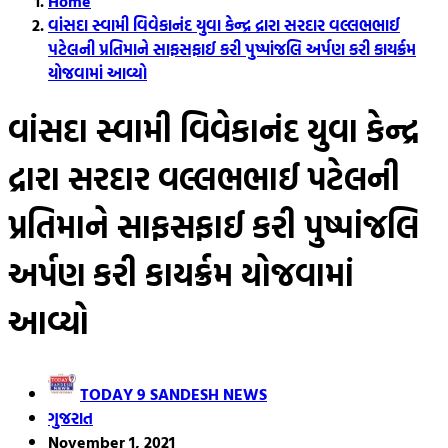
Home
વાંસદા સ્વામી વિવેકાનંદ યુવા કેન્દ્ર દ્રારા સરદાર વલ્લભભાઈ
પટેલની પ્રતિમાને સાફસફાઈ કરી પુષ્પાંજલિ અર્પણ કરી કાયર્ક્રમ
યોજવામાં આવ્યો
વાંસદા સ્વામી વિવેકાનંદ યુવા કેન્દ્ર
દ્રારા સરદાર વલ્લભભાઈ પટેલની
પ્રતિમાને સાફસફાઈ કરી પુષ્પાંજલિ
અર્પણ કરી કાયર્ક્રમ યોજવામાં
આવ્યો
TODAY 9 SANDESH NEWS
ગુજરાત
November 1, 2021