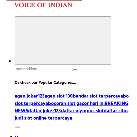
Search
for:
Or check our Popular Categories...
agen joker123
agen slot 138
bandar slot terpercaya
bo
slot terpercaya
bocoran slot gacor hari ini
BREAKING
NEWS
daftar joker123
daftar olympus slot
daftar situs
judi slot online terpercaya