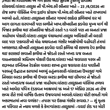
રૂમલા ની વિદ્યાર્થિની એ ગળે ફાંસો ખાઈ જીવન ટુંકાવ્યુ હોવાની
લોકચર્ચા.
વાંસદા તાલુકા ની પી.એચ.સી ભીનાર ખાતે – 23 /4/2026 ના
રોજ HPV વેક્સિન મેગા ડ્રાઈવ પ્રોગ્રામ પી.એચ.સી ભીનાર ખાતે રાખવામાં
આવ્યો હતો..
વાંસદા તાલુકાના ભીનાર ગામમાં ભાઠેલ ફળિયામાં ઘર માં
આગ લાગતા ઘરવખરી પણ બળીને ખાખ.
ચીખલીના ફડવેલ મુખ્ય માર્ગ થી
પિંજાર ફળીયા થઇ સોનારિયા જોડતો રસ્તો ૧૩ વરસે પણ ના બનતાં પ્રજા
ત્રાહીમામ પોકારી.
વાંસદા તાલુકા પંચાયતમાં તાલુકા અધિકારી ની બદલી
બાદ પણ ‘ટકાવારી’નો મોહ યથાવતના ગંભીર આક્ષેપોથી વહીવટી તંત્રમાં
ખળભળાટ.
ચીખલી તાલુકાના ફડવેલ વાડી ફળિયા થી શામળા દેવ ફળીયા
થઇ કણભઈ ભવાની ફળીયા ને જોડતો રસ્તો ખખડ ધજ બનતા
વાહનચાલકો ત્રાહિમામ પોકારી ઉઠયા.
વાંસદા ખાતે જલધારા પરબ ની
શરૂઆત ઇન્ડિયન રેડક્રોસ વાસદા શાખા દ્વારા જલધારા ઠંડા પાણીની
પરબનું ઉદ્ઘાટન કરવામાં આવ્યું હતું
નવસારી-વાંસદાના ઉંમરકુઇ ગામે
નિચલા બરડા ફળીયા થી ઉપલા બરડા ફળીયા થઇ લીમઝર ને જોડતો
રસ્તો ખખડધજ બનતાં પ્રજા ત્રાહીમામ.
વાંસદા તાલુકાના વાંસિયા તળાવ
ખાતે આવેલ પવિત્ર દંડકવન આશ્રમમાં 16 અને 17 એપ્રિલ 2026 ના રોજ
ભવ્ય રીતે 11મો વાર્ષિક ઉત્સવ ઉજવવામાં આવશે.
વાંસદા મોટી ભમતી ગામે
અકસ્માતમાં નવા વળાંક? : તપાસ પર ઉઠ્યા ગંભીર સવાલ.? — શું મૃતક
ના પરિવાર ને ન્યાય મળશે કે કેમ?
વાંસદા તાલુકામાં –વઘઈ રોડ પર મોટી