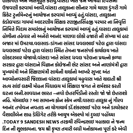
લોકાર્પણ અને ખાતમુહૂર્ત કરાયું.
વાંસદા ખાતે જન ઔષધી દિવસની
ઉજવણી કરવામાં આવી.
વાંસદા તાલુકાના ભીનાર ગામે થાણા ડુંગરી ગામે
ક્રિકેટ ટુર્નામેન્ટનું આયોજન કરવામાં આવ્યું હતું.
વાંસદા, તાલુકાના
કંડોલપાડા ગામમાં આદરણીય શિક્ષક રણજીતસિંહજી પરમાર ના નિવૃત્તિ
નિમિત્તે વિદાય સમારંભનું આયોજન કરવામાં આવ્યું હતું.
વાસદા તાલુકામાં
હોળીના તહેવાર નો અનેરો આનંદ માણવા લોકો હજારો ની સંખ્યા માં હાટ
બજાર માં ઉમટયા.
વલસાડ-ડાંગના સાંસદ ધવલભાઈ પટેલ દ્વારા વાંસદા
ધવલભાઈ પટેલ દ્વારા વાંસદા સ્થિત તેમના જનસંપર્ક કાર્યાલય ખાતે
લોકદરબાર યોજાયો.
વાંસદા ખાતે સાંસદ ધવલ પટેલના પ્રયત્નો ફળ્યા
સરકાર દ્વારા વાંસદાને વિજ્ઞાન કોલેજની ભેટ સાંસદ અને નાણાંમંત્રી દ્વારા
મુખ્યમંત્રી અને શિક્ષણમંત્રી સાથેની ચર્ચાનો આખરે સુખદ અંત
આવ્યો
નવસારી જિલ્લાના વાંસદા તાલુકામાં મહુવાસ ખાતે ચાલતી શ્રી
સત્ય સાંઈ લક્ષ્મી મોહન વિદ્યાલય માં શિક્ષણ જગત ને શર્મશાર કરતી
ઘટના બની.
સાવધાન ભારત ~નવો છેતરપિંડીનો રસ્તો! જો જો છેતરાશો
નહિ. મોબાઈલ ? આ સામાન્ય ફોન સ્કેમ નથી.
વાસદા તાલુકા નું ગૌરવ
આનંદ તપોવન નવતાડ ના યોગાચાર્ય ડૉ.શંકરભાઈ પટેલ અને ડાયરેક્ટર
વૈશાલીબેન શાહ ડેલિગેટ તરીકે આયુષ એક્સ્પો માં દુબઇ પહોંચ્યા
.
TODAY 9 SANDESH NEWS તરફથી રવિન્દ્રભાઇ મહાકાલ ને જન્મ
દિન ની શુભકામના. જય શ્રી કૃષ્ણ તમારી બધી મનોકામના પૂર્ણ કરે એવી