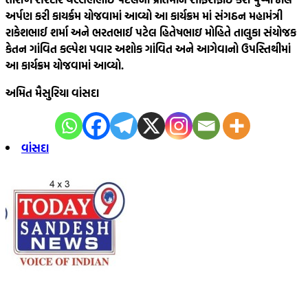
અર્પણ કરી કાયર્ક્રમ યોજવામાં આવ્યો આ કાર્યક્રમ માં સંગઠન મહામંત્રી
રાકેશભાઈ શર્મા અને ભરતભાઈ પટેલ હિતેષભાઇ મોહિતે તાલુકા સંયોજક
કેતન ગાંવિત કલ્પેશ પવાર અશોક ગાંવિત અને આગેવાનો ઉપસ્તિથીમાં
આ કાર્યક્રમ યોજવામાં આવ્યો.
અમિત મૈસુરિયા વાંસદા
વાંસદા