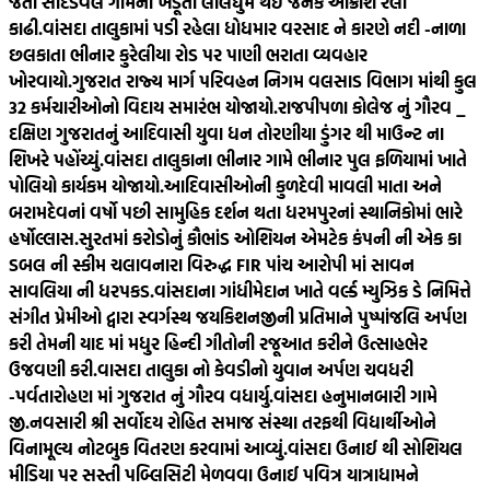
જતા સાદડવેલ ગામના ખેડૂતો લાલઘુમ થઈ જનક આક્રોશ રેલી
કાઢી.
વાંસદા તાલુકામાં પડી રહેલા ધોધમાર વરસાદ ને કારણે નદી -નાળા
છલકાતા ભીનાર કુરેલીયા રોડ પર પાણી ભરાતા વ્યવહાર
ખોરવાયો.
ગુજરાત રાજ્ય માર્ગ પરિવહન નિગમ વલસાડ વિભાગ માંથી કુલ
32 કર્મચારીઓનો વિદાય સમારંભ યોજાયો.
રાજપીપળા કોલેજ નું ગૌરવ _
દક્ષિણ ગુજરાતનું આદિવાસી યુવા ધન તોરણીયા ડુંગર થી માઉન્ટ ના
શિખરે પહોંચ્યું.
વાંસદા તાલુકાના ભીનાર ગામે ભીનાર પુલ ફળિયામાં ખાતે
પોલિયો કાર્યકમ યોજાયો.
આદિવાસીઓની કુળદેવી માવલી માતા અને
બરામદેવનાં વર્ષો પછી સામુહિક દર્શન થતા ધરમપુરનાં સ્થાનિકોમાં ભારે
હર્ષોલ્લાસ.
સુરતમાં કરોડોનું કૌભાંડ ઓશિયન એમટેક કંપની ની એક કા
ડબલ ની સ્કીમ ચલાવનારા વિરુદ્ધ FIR પાંચ આરોપી માં સાવન
સાવલિયા ની ધરપકડ.
વાંસદાના ગાંધીમેદાન ખાતે વર્લ્ડ મ્યુઝિક ડે નિમિત્તે
સંગીત પ્રેમીઓ દ્વારા સ્વર્ગસ્થ જયકિશનજીની પ્રતિમાને પુષ્પાંજલિ અર્પણ
કરી તેમની યાદ માં મધુર હિન્દી ગીતોની રજૂઆત કરીને ઉત્સાહભેર
ઉજવણી કરી.
વાસદા તાલુકા નો કેવડીનો યુવાન અર્પણ ચવધરી
-પર્વતારોહણ માં ગુજરાત નું ગૌરવ વધાર્યુ.
વાંસદા હનુમાનબારી ગામે
જી.નવસારી શ્રી સર્વોદય રોહિત સમાજ સંસ્થા તરફથી વિદ્યાર્થીઓને
વિનામૂલ્ય નોટબુક વિતરણ કરવામાં આવ્યું.
વાંસદા ઉનાઈ થી સોશિયલ
મીડિયા પર સસ્તી પબ્લિસિટી મેળવવા ઉનાઈ પવિત્ર યાત્રાધામને