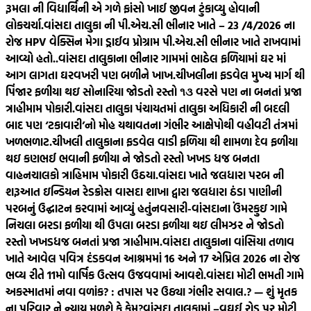
રૂમલા ની વિદ્યાર્થિની એ ગળે ફાંસો ખાઈ જીવન ટુંકાવ્યુ હોવાની
લોકચર્ચા.
વાંસદા તાલુકા ની પી.એચ.સી ભીનાર ખાતે – 23 /4/2026 ના
રોજ HPV વેક્સિન મેગા ડ્રાઈવ પ્રોગ્રામ પી.એચ.સી ભીનાર ખાતે રાખવામાં
આવ્યો હતો..
વાંસદા તાલુકાના ભીનાર ગામમાં ભાઠેલ ફળિયામાં ઘર માં
આગ લાગતા ઘરવખરી પણ બળીને ખાખ.
ચીખલીના ફડવેલ મુખ્ય માર્ગ થી
પિંજાર ફળીયા થઇ સોનારિયા જોડતો રસ્તો ૧૩ વરસે પણ ના બનતાં પ્રજા
ત્રાહીમામ પોકારી.
વાંસદા તાલુકા પંચાયતમાં તાલુકા અધિકારી ની બદલી
બાદ પણ ‘ટકાવારી’નો મોહ યથાવતના ગંભીર આક્ષેપોથી વહીવટી તંત્રમાં
ખળભળાટ.
ચીખલી તાલુકાના ફડવેલ વાડી ફળિયા થી શામળા દેવ ફળીયા
થઇ કણભઈ ભવાની ફળીયા ને જોડતો રસ્તો ખખડ ધજ બનતા
વાહનચાલકો ત્રાહિમામ પોકારી ઉઠયા.
વાંસદા ખાતે જલધારા પરબ ની
શરૂઆત ઇન્ડિયન રેડક્રોસ વાસદા શાખા દ્વારા જલધારા ઠંડા પાણીની
પરબનું ઉદ્ઘાટન કરવામાં આવ્યું હતું
નવસારી-વાંસદાના ઉંમરકુઇ ગામે
નિચલા બરડા ફળીયા થી ઉપલા બરડા ફળીયા થઇ લીમઝર ને જોડતો
રસ્તો ખખડધજ બનતાં પ્રજા ત્રાહીમામ.
વાંસદા તાલુકાના વાંસિયા તળાવ
ખાતે આવેલ પવિત્ર દંડકવન આશ્રમમાં 16 અને 17 એપ્રિલ 2026 ના રોજ
ભવ્ય રીતે 11મો વાર્ષિક ઉત્સવ ઉજવવામાં આવશે.
વાંસદા મોટી ભમતી ગામે
અકસ્માતમાં નવા વળાંક? : તપાસ પર ઉઠ્યા ગંભીર સવાલ.? — શું મૃતક
ના પરિવાર ને ન્યાય મળશે કે કેમ?
વાંસદા તાલુકામાં –વઘઈ રોડ પર મોટી