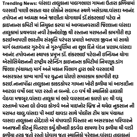
Trending News:
વાંસદા તાલુકાના પાલગભાણ ગામના ઉતારા ફળિયામાં
વરસાદી પાણી ભરાતા ચાર લોકોને સલામત સ્થળે ખસેડાયા.
વાંસદા આનંદ
તપોવન ના અધ્યક્ષ અને જાણીતા યોગાચાર્ય ડૉ.શંકરભાઈ પટેલ ને
ફાઇનાન્સ કમિટી માં નિયુક્ત કરવા માં આવ્યા
નવસારી જિલ્લાના વાંસદા
તાલુકામાં પ્રથમવાર નવી ટેક્નોલોજી થી રસ્તાના મરામતની કામગીરી શરૂ
કરાઈ
આપણી ભારતીય સંસ્કૃતિ પરંપરા પ્રમાણે આપણા જીવન માં સાચો
માર્ગ બતાવનાર ગુરુદેવ ને ગુરુપૂર્ણિમા ના શુભ દિને વંદન પ્રણામ.
વાંસદા
આનંદ તપોવનના સ્થાપક પ્રમુખ ડૉ. શંકરભાઈ પટેલની ઇન્ડિયન યોગા
એસોસિયેશનની રાષ્ટ્રીય સ્ટેન્ડિંગ ફાઇનાન્સ કમિટીમાં નિમણૂક.
ડાંગ
જિલ્લા (પંચાયત) માર્ગ અને મકાન વિભાગ દ્વારા ભારે વરસાદથી
અસરગ્રસ્ત ગ્રામ્ય માર્ગો પર યુદ્ધના ધોરણે સમારકામ કામગીરી શરૂ
કરાઈ.
નાનાપોંઢા તાલુકાના કાકડકોપર ગામના ખોરી ફળીયા માં આઝાદીના
આટલા વર્ષો બાદ પણ રસ્તો ન બન્યો. ૮૦‌ વર્ષ થી સ્થાનિકો હાલાકી
વેઠવા મજબૂર.
વાંસદા તાલુકા માં ભારે વારસાદના કારણે ૪૯ થી વધુ
રસ્તાઓ પરના લો લેવલ કોઝવે અને માઇનોર બ્રિજ ને થયેલ નુકસાન ની
મરામત ચાલુ.
વાંસદા પી આઈ ચાવડા સાથે પોલીસ ટીમ ગ્રામ પંચાયત
વાસદા તાલુકાના હોદ્દેદારો એ ચંપાવાડી વિસ્તાર ના અસરગ્રસ્ત પરિવારને
અનાજની કીટનું વિતરણ કર્યું.
ચીખલી ફડવેલ શામળા દેવ ફળીયા થી વાડી
ફળીયા તરફ જતો રસ્તો ધોવાય જતા સ્થાનિકો પરેશાન.
વાંસદા તાલુકાનાં