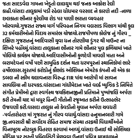
જતા સાદડવેલ ગામના ખેડૂતો લાલઘુમ થઈ જનક આક્રોશ રેલી
કાઢી.
વાંસદા તાલુકામાં પડી રહેલા ધોધમાર વરસાદ ને કારણે નદી -નાળા
છલકાતા ભીનાર કુરેલીયા રોડ પર પાણી ભરાતા વ્યવહાર
ખોરવાયો.
ગુજરાત રાજ્ય માર્ગ પરિવહન નિગમ વલસાડ વિભાગ માંથી કુલ
32 કર્મચારીઓનો વિદાય સમારંભ યોજાયો.
રાજપીપળા કોલેજ નું ગૌરવ _
દક્ષિણ ગુજરાતનું આદિવાસી યુવા ધન તોરણીયા ડુંગર થી માઉન્ટ ના
શિખરે પહોંચ્યું.
વાંસદા તાલુકાના ભીનાર ગામે ભીનાર પુલ ફળિયામાં ખાતે
પોલિયો કાર્યકમ યોજાયો.
આદિવાસીઓની કુળદેવી માવલી માતા અને
બરામદેવનાં વર્ષો પછી સામુહિક દર્શન થતા ધરમપુરનાં સ્થાનિકોમાં ભારે
હર્ષોલ્લાસ.
સુરતમાં કરોડોનું કૌભાંડ ઓશિયન એમટેક કંપની ની એક કા
ડબલ ની સ્કીમ ચલાવનારા વિરુદ્ધ FIR પાંચ આરોપી માં સાવન
સાવલિયા ની ધરપકડ.
વાંસદાના ગાંધીમેદાન ખાતે વર્લ્ડ મ્યુઝિક ડે નિમિત્તે
સંગીત પ્રેમીઓ દ્વારા સ્વર્ગસ્થ જયકિશનજીની પ્રતિમાને પુષ્પાંજલિ અર્પણ
કરી તેમની યાદ માં મધુર હિન્દી ગીતોની રજૂઆત કરીને ઉત્સાહભેર
ઉજવણી કરી.
વાસદા તાલુકા નો કેવડીનો યુવાન અર્પણ ચવધરી
-પર્વતારોહણ માં ગુજરાત નું ગૌરવ વધાર્યુ.
વાંસદા હનુમાનબારી ગામે
જી.નવસારી શ્રી સર્વોદય રોહિત સમાજ સંસ્થા તરફથી વિદ્યાર્થીઓને
વિનામૂલ્ય નોટબુક વિતરણ કરવામાં આવ્યું.
વાંસદા ઉનાઈ થી સોશિયલ
મીડિયા પર સસ્તી પબ્લિસિટી મેળવવા ઉનાઈ પવિત્ર યાત્રાધામને