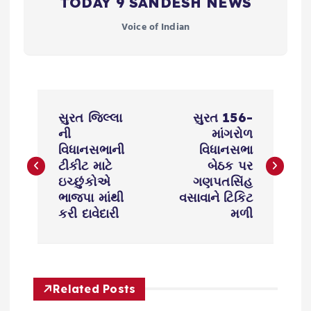
TODAY 9 SANDESH NEWS
Voice of Indian
P
સુરત જિલ્લા
સુરત 156-
o
ની
માંગરોળ
વિધાનસભાની
વિધાનસભા
s
ટીકીટ માટે
બેઠક પર
ઇચ્છુંકોએ
ગણપતસિંહ
ભાજપા માંથી
વસાવાને ટિકિટ
t
કરી દાવેદારી
મળી
n
a
Related Posts
v