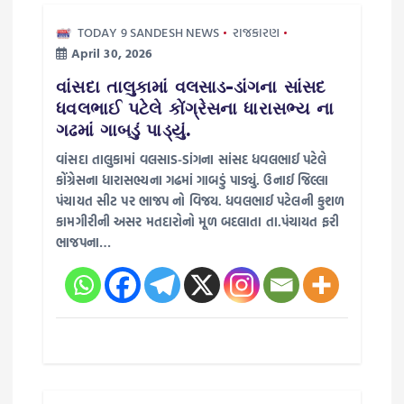
i
TODAY 9 SANDESH NEWS
રાજકારણ
April 30, 2026
g
વાંસદા તાલુકામાં વલસાડ-ડાંગના સાંસદ
ધવલભાઈ પટેલે કોંગ્રેસના ધારાસભ્ય ના
a
ગઢમાં ગાબડું પાડ્યું.
વાંસદા તાલુકામાં વલસાડ-ડાંગના સાંસદ ધવલભાઈ પટેલે
t
કોંગ્રેસના ધારાસભ્યના ગઢમાં ગાબડું પાડ્યું. ઉનાઈ જિલ્લા
પંચાયત સીટ પર ભાજપ નો વિજય. ધવલભાઈ પટેલની કુશળ
i
કામગીરીની અસર મતદારોનો મૂળ બદલાતા તા.પંચાયત ફરી
ભાજપના…
o
n