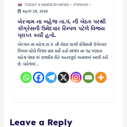
TODAY 9 SANDESH NEWS
રાજકારણ
April 28, 2026
ખેરગામ ના બહેજ તા.પં. ની બેઠક પરથી
કોંગ્રેસની ઉમેદવાર રિમ્પલ પટેલે વિજય
પ્રાપ્ત કર્યો હતો.
ખેરગામ ના બહેજ તા.પં. ની બેઠક પરથી કોંગ્રેસની ઉમેદવાર
રિમ્પલ પટેલે વિજય પ્રાપ્ત કર્યો હતો ભાજપ ના ગઢ ગણાતા
બહેજ પંથક માં રાજકીય રીતે મહત્વપૂર્ણ માનવામાં આવી રહી
છે. બહેજમાં…
Leave a Reply