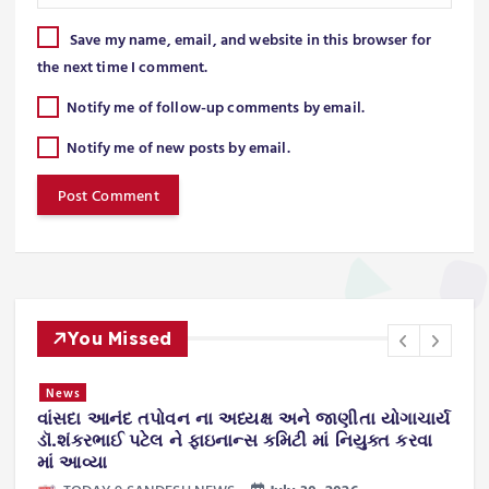
Save my name, email, and website in this browser for
the next time I comment.
Notify me of follow-up comments by email.
Notify me of new posts by email.
You Missed
News
વાંસદા આનંદ તપોવન ના અધ્યક્ષ અને જાણીતા યોગાચાર્ય
ન
.
ડૉ.શંકરભાઈ પટેલ ને ફાઇનાન્સ કમિટી માં નિયુક્ત કરવા
ટ
માં આવ્યા
ws