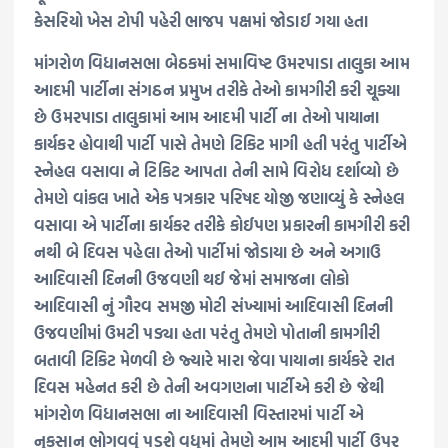
કેસરિયો ખેસ ટોપી પહેરી ભાજપ પક્ષમાં જોડાઈ ગયા હતા
માંગરોળ વિધાનસભા બેઠકમાં સમાવિષ્ટ ઉમરપાડા તાલુકા આમ
આદમી પાર્ટીના સંગઠન પ્રમુખ તરીકે તેઓ કામગીરી કરી ચૂક્યા
છે ઉમરપાડા તાલુકામાં આમ આદમી પાર્ટી ના તેઓ પાયાના
કાર્યકર હોવાથી પાર્ટી પાસે તેમણે ટિકિટ માગી હતી પરંતુ પાર્ટીએ
સ્નેહલ વસાવા ને ટિકિટ આપતા તેની સામે વિરોધ દર્શાવ્યો છે
તેમણે વાંકલ ખાતે એક પત્રકાર પરિષદ યોજી જણાવ્યું કે સ્નેહલ
વસાવા એ પાર્ટીના કાર્યકર તરીકે કોઈપણ પ્રકારની કામગીરી કરી
નથી બે દિવસ પહેલા તેઓ પાર્ટીમાં જોડાયા છે અને અગાઉ
આદિવાસી દિનની ઉજવણી થઈ જેમાં સમાજના લોકો
આદિવાસી નું ગૌરવ સમજી મોટી સંખ્યામાં આદિવાસી દિનની
ઉજવણીમાં ઉમટી પડ્યા હતા પરંતુ તેમણે પોતાની કામગીરી
બતાવી ટિકિટ મેળવી છે જ્યારે મારા જેવા પાયાના કાર્યકરે રાત
દિવસ મહેનત કરી છે તેની અવગણના પાર્ટીએ કરી છે જેથી
માંગરોળ વિધાનસભા ના આદિવાસી વિસ્તારમાં પાર્ટી એ
નુકસાન ભોગવવું પડશે વધુમાં તેમણે આમ આદમી પાર્ટી ઉપર