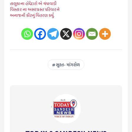
તાલુકાના હોદ્દેદારો એ ચંપાવાડી
વિસ્તાર ના અસરગ્રસ્ત પરિવારને
અનાજની કીટનું વિતરણ કર્યું.
સુરત- માંગરોળ