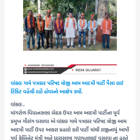
વાંકલ ગામે પત્રકાર પરિષદ યોજી આમ આદમી પાર્ટી પૈસા લઈ
ટિકિટ વહેંચી રહી હોવાનો આક્ષેપ કર્યો.
વાંકલ..
માંગરોળ વિધાનસભા બેઠક ઉપર આમ આદમી પાર્ટીના પૂર્વ
‌પ્રમુખ ગૌરાંગ વસાવા એ વાંકલ ગામે પત્રકાર પરિષદ યોજી આમ
આદમી પાર્ટી ઉપર આકરા પ્રહારો કરી પાર્ટી માંથી રાજીનામું આપી
પૂર્વ કેબિનેટ મંત્રી અને ધારાસભ્ય ગણપતભાઈ વસાવા ના હસ્તે