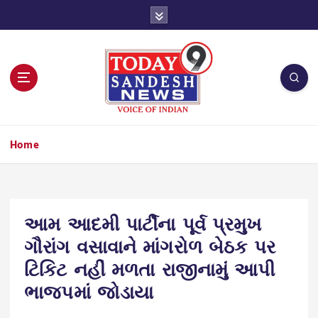
S
k
i
p
t
o
c
o
n
Home
t
e
n
t
આમ આદમી પાર્ટીના પૂર્વ પ્રમુખ
ગૌરાંગ વસાવાને માંગરોળ બેઠક પર
ટિકિટ નહીં મળતા રાજીનામું આપી
ભાજપમાં જોડાયા