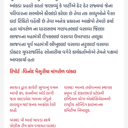
આંકડા પ્રહારો કરતાં જણાવ્યું કે પાર્ટીએ ઠેર ઠેર રાજ્યમાં જેના
પરિવારના સભ્યોએ કૌભાંડો કરેલા છે તેવા તક સાધુઓને પૈસા
લઈ ટિકિટો વહેંચી છે તેવા અનેક પ્રકારના આક્ષેપો તેમણે કર્યા
હતા માંગરોળ ના ધારાસભ્ય ગણપતભાઈ વસાવા જિલ્લા
ભાજપના મહામંત્રી દીપકભાઈ વસાવા ઉમરપાડા તાલુકા
ભાજપના પૂર્વ મહામંત્રી ભીખુભાઈ વસાવા નટુભાઈ વસાવા
ડોક્ટર યુવરાજસિંહ સોનારીયા વગેરે કાર્યકર્તાઓએ તેમને પક્ષમાં
આવકાર્યા હતા
રિપોર્ટ -વિનોદ મૈસુરીયા માંગરોળ વાંકલ
સરકાર દ્વારા કાવેરી સુગરનું વચન
વાંસદા આનંદ તપોવનના સ્થાપક
આપી IPL કંપનીના બોર્ડ લાગી
પ્રમુખ ડૉ. શંકરભાઈ પટેલની
જતા સાદડવેલ ગામના ખેડૂતો
ઇન્ડિયન યોગા એસોસિયેશનની
લાલઘુમ થઈ જનક આક્રોશ રેલી
રાષ્ટ્રીય સ્ટેન્ડિંગ ફાઇનાન્સ
કાઢી.
કમિટીમાં નિમણૂક.
વાંસદા પી આઈ ચાવડા સાથે
પોલીસ ટીમ ગ્રામ પંચાયત વાસદા