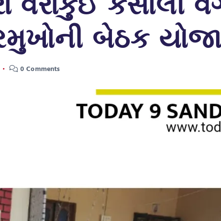
વેરાકુઈ કંસાલી વગેર
રમુખોની બેઠક યોજ
0 Comments