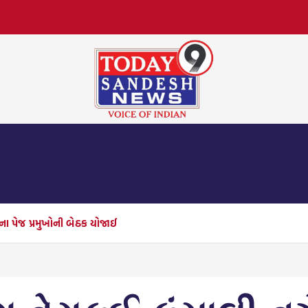
મનોરંજન
બિઝનેસ
રાજકારણ
સ્પોર્ટ્સ
ધર્મ દર્શ
પના પેજ પ્રમુખોની બેઠક યોજાઈ