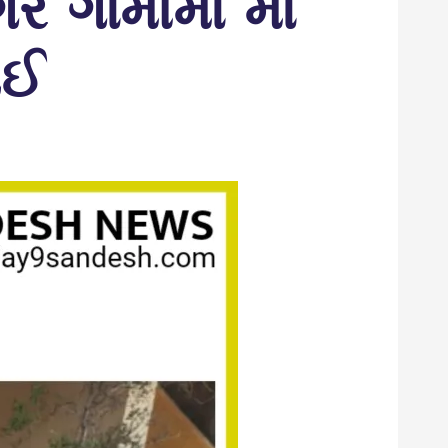
ે ગામોમાં માં
ાઈ