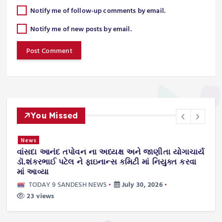
Notify me of follow-up comments by email.
Notify me of new posts by email.
You Missed
News
વાંસદા આનંદ તપોવન ના અધ્યક્ષ અને જાણીતા યોગાચાર્ય
ન
.
ડૉ.શંકરભાઈ પટેલ ને ફાઇનાન્સ કમિટી માં નિયુક્ત કરવા
ટ
માં આવ્યા
TODAY 9 SANDESH NEWS
July 30, 2026
23 views