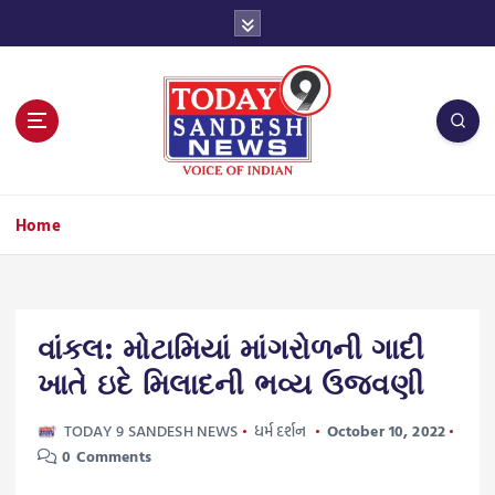
S
k
i
p
t
o
c
o
n
Home
t
e
n
t
વાંકલ: મોટામિયાં માંગરોળની ગાદી
ખાતે ઇદે મિલાદની ભવ્ય ઉજવણી
TODAY 9 SANDESH NEWS
ધર્મ દર્શન
October 10, 2022
0 Comments