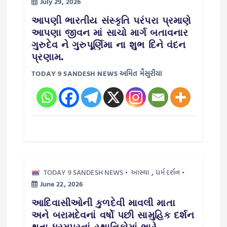
July 29, 2026
આપણી ભારતીય સંસ્કૃતિ પરંપરા પ્રમાણે
આપણા જીવન માં સાચો માર્ગ બતાવનાર
ગુરુદેવ ને ગુરુપૂર્ણિમા ના શુભ દિને વંદન
પ્રણામ.
TODAY 9 SANDESH NEWS અમિત મૈસુરીયા
TODAY 9 SANDESH NEWS
આસ્થા
,
ધર્મ દર્શન
June 22, 2026
આદિવાસીઓની કુળદેવી માવલી માતા
અને બરામદેવનાં વર્ષો પછી સામુહિક દર્શન
થતા ધરમપુરનાં સ્થાનિકોમાં ભારે