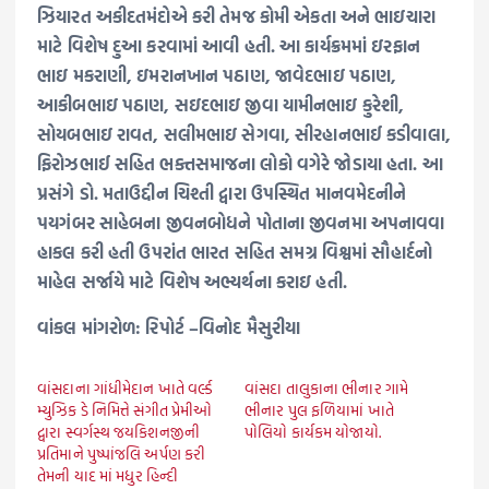
ઝિયારત અકીદતમંદોએ કરી તેમજ કોમી એકતા અને ભાઇચારા
માટે વિશેષ દુઆ કરવામાં આવી હતી. આ કાર્યક્રમમાં ઇરફાન
ભાઇ મકરાણી, ઇમરાનખાન પઠાણ, જાવેદભાઇ પઠાણ,
આકીબભાઇ પઠાણ, સઇદભાઇ જીવા યામીનભાઇ કુરેશી,
સોયબભાઇ રાવત, સલીમભાઇ સેગવા, સીરહાનભાઈ કડીવાલા,
ફિરોઝભાઈ સહિત ભક્તસમાજના લોકો વગેરે જોડાયા હતા. આ
પ્રસંગે ડો. મતાઉદ્દીન ચિશ્તી દ્વારા ઉપસ્થિત માનવમેદનીને
પયગંબર સાહેબના જીવનબોધને પોતાના જીવનમા અપનાવવા
હાકલ કરી હતી ઉપરાંત ભારત સહિત સમગ્ર વિશ્વમાં સૌહાર્દનો
માહેલ સર્જાયે માટે વિશેષ અભ્યર્થના કરાઇ હતી.
વાંકલ માંગરોળ: રિપોર્ટ –વિનોદ મૈસુરીયા
વાંસદાના ગાંધીમેદાન ખાતે વર્લ્ડ
વાંસદા તાલુકાના ભીનાર ગામે
મ્યુઝિક ડે નિમિત્તે સંગીત પ્રેમીઓ
ભીનાર પુલ ફળિયામાં ખાતે
દ્વારા સ્વર્ગસ્થ જયકિશનજીની
પોલિયો કાર્યકમ યોજાયો.
પ્રતિમાને પુષ્પાંજલિ અર્પણ કરી
તેમની યાદ માં મધુર હિન્દી