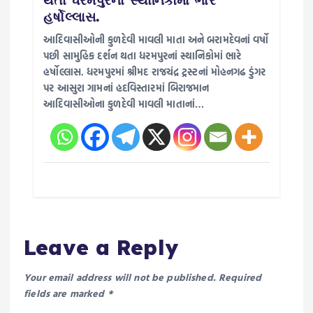
હર્ષોલ્લાસ.
આદિવાસીઓની કુળદેવી માવલી માતા અને બરામદેવનાં વર્ષો
પછી સામુહિક દર્શન થતા ધરમપુરનાં સ્થાનિકોમાં ભારે
હર્ષોલ્લાસ. ધરમપુરમાં શ્રીમદ રાજચંદ્ર ટ્રસ્ટનાં મોહનગઢ ડુંગર
પર આસુરા ગામનાં હદવિસ્તારમાં બિરાજમાન
આદિવાસીઓના કુળદેવી માવલી માતાનાં…
Leave a Reply
Your email address will not be published.
Required
fields are marked
*