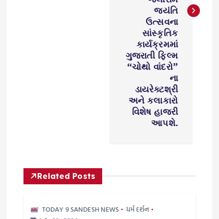
a
જયંતિ
ઉત્સવના
v
સાંસ્કૃતિક
કાર્યક્રમમાં
i
ગુજરાતી ફિલ્મ
“ચોથો વાંદરો”
g
ના
ડાયરેક્ટશ્રી
a
અને કલાકારો
વિશેષ હાજરી
t
આપશે.
i
o
Related Posts
n
TODAY 9 SANDESH NEWS
ધર્મ દર્શન