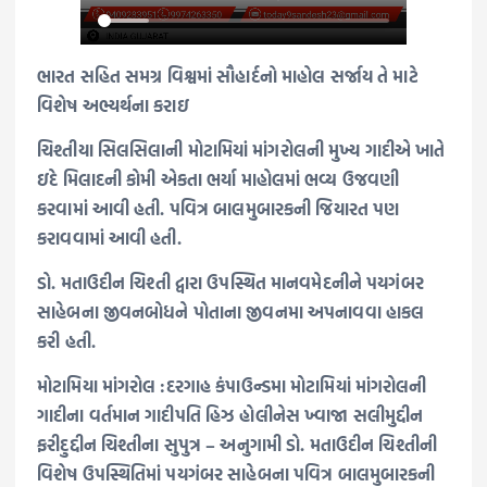
ભારત સહિત સમગ્ર વિશ્વમાં સૌહાર્દનો માહોલ સર્જાય તે માટે
વિશેષ અભ્યર્થના કરાઇ
ચિશ્તીયા સિલસિલાની મોટામિયાં માંગરોલની મુખ્ય ગાદીએ ખાતે
ઇદે મિલાદની કોમી એકતા ભર્યા માહોલમાં ભવ્ય ઉજવણી
કરવામાં આવી હતી. પવિત્ર બાલમુબારકની જિયારત પણ
કરાવવામાં આવી હતી.
ડો. મતાઉદીન ચિશ્તી દ્વારા ઉપસ્થિત માનવમેદનીને પયગંબર
સાહેબના જીવનબોધને પોતાના જીવનમા અપનાવવા હાકલ
કરી હતી.
મોટામિયા માંગરોલ :દરગાહ કંપાઉન્ડમા મોટામિયાં માંગરોલની
ગાદીના વર્તમાન ગાદીપતિ હિઝ હોલીનેસ ખ્વાજા સલીમુદ્દીન
ફરીદુદ્દીન ચિશ્તીના સુપુત્ર – અનુગામી ડો. મતાઉદીન ચિશ્તીની
વિશેષ ઉપસ્થિતિમાં પયગંબર સાહેબના પવિત્ર બાલમુબારકની