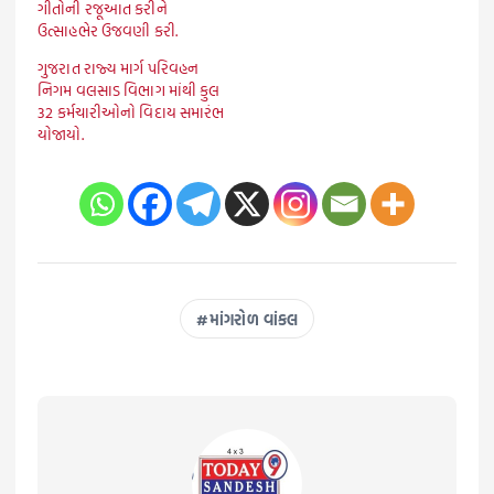
ગીતોની રજૂઆત કરીને
ઉત્સાહભેર ઉજવણી કરી.
ગુજરાત રાજ્ય માર્ગ પરિવહન
નિગમ વલસાડ વિભાગ માંથી કુલ
32 કર્મચારીઓનો વિદાય સમારંભ
યોજાયો.
માંગરોળ વાંકલ