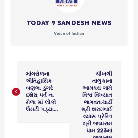
TODAY 9 SANDESH NEWS
Voice of Indian
P
માંગરોળના
ચીખલી
o
ઐતિહાસિક
તાલુકાના
બણભા ડુંગરે
આમધરા ગામે
s
દશેરા પર્વ ના
વિશ્વ વિખ્યાત
મેળા માં લોકો
ભાગવતાચાર્ય
ઉમટી પડ્યા…
શ્રી શરદભાઈ
t
વ્યાસ પ્રેરિત
શ્રી જલારામ
n
ધામ 223માં
જલારામ