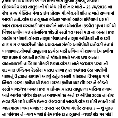
રૂમલા ની વિદ્યાર્થિની એ ગળે ફાંસો ખાઈ જીવન ટુંકાવ્યુ હોવાની
લોકચર્ચા.
વાંસદા તાલુકા ની પી.એચ.સી ભીનાર ખાતે – 23 /4/2026 ના
રોજ HPV વેક્સિન મેગા ડ્રાઈવ પ્રોગ્રામ પી.એચ.સી ભીનાર ખાતે રાખવામાં
આવ્યો હતો..
વાંસદા તાલુકાના ભીનાર ગામમાં ભાઠેલ ફળિયામાં ઘર માં
આગ લાગતા ઘરવખરી પણ બળીને ખાખ.
ચીખલીના ફડવેલ મુખ્ય માર્ગ થી
પિંજાર ફળીયા થઇ સોનારિયા જોડતો રસ્તો ૧૩ વરસે પણ ના બનતાં પ્રજા
ત્રાહીમામ પોકારી.
વાંસદા તાલુકા પંચાયતમાં તાલુકા અધિકારી ની બદલી
બાદ પણ ‘ટકાવારી’નો મોહ યથાવતના ગંભીર આક્ષેપોથી વહીવટી તંત્રમાં
ખળભળાટ.
ચીખલી તાલુકાના ફડવેલ વાડી ફળિયા થી શામળા દેવ ફળીયા
થઇ કણભઈ ભવાની ફળીયા ને જોડતો રસ્તો ખખડ ધજ બનતા
વાહનચાલકો ત્રાહિમામ પોકારી ઉઠયા.
વાંસદા ખાતે જલધારા પરબ ની
શરૂઆત ઇન્ડિયન રેડક્રોસ વાસદા શાખા દ્વારા જલધારા ઠંડા પાણીની
પરબનું ઉદ્ઘાટન કરવામાં આવ્યું હતું
નવસારી-વાંસદાના ઉંમરકુઇ ગામે
નિચલા બરડા ફળીયા થી ઉપલા બરડા ફળીયા થઇ લીમઝર ને જોડતો
રસ્તો ખખડધજ બનતાં પ્રજા ત્રાહીમામ.
વાંસદા તાલુકાના વાંસિયા તળાવ
ખાતે આવેલ પવિત્ર દંડકવન આશ્રમમાં 16 અને 17 એપ્રિલ 2026 ના રોજ
ભવ્ય રીતે 11મો વાર્ષિક ઉત્સવ ઉજવવામાં આવશે.
વાંસદા મોટી ભમતી ગામે
અકસ્માતમાં નવા વળાંક? : તપાસ પર ઉઠ્યા ગંભીર સવાલ.? — શું મૃતક
ના પરિવાર ને ન્યાય મળશે કે કેમ?
વાંસદા તાલુકામાં –વઘઈ રોડ પર મોટી