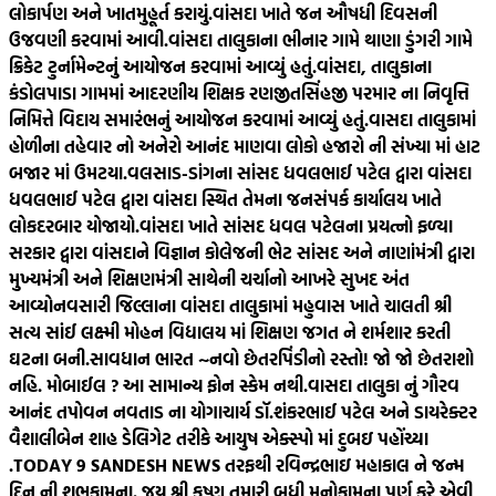
લોકાર્પણ અને ખાતમુહૂર્ત કરાયું.
વાંસદા ખાતે જન ઔષધી દિવસની
ઉજવણી કરવામાં આવી.
વાંસદા તાલુકાના ભીનાર ગામે થાણા ડુંગરી ગામે
ક્રિકેટ ટુર્નામેન્ટનું આયોજન કરવામાં આવ્યું હતું.
વાંસદા, તાલુકાના
કંડોલપાડા ગામમાં આદરણીય શિક્ષક રણજીતસિંહજી પરમાર ના નિવૃત્તિ
નિમિત્તે વિદાય સમારંભનું આયોજન કરવામાં આવ્યું હતું.
વાસદા તાલુકામાં
હોળીના તહેવાર નો અનેરો આનંદ માણવા લોકો હજારો ની સંખ્યા માં હાટ
બજાર માં ઉમટયા.
વલસાડ-ડાંગના સાંસદ ધવલભાઈ પટેલ દ્વારા વાંસદા
ધવલભાઈ પટેલ દ્વારા વાંસદા સ્થિત તેમના જનસંપર્ક કાર્યાલય ખાતે
લોકદરબાર યોજાયો.
વાંસદા ખાતે સાંસદ ધવલ પટેલના પ્રયત્નો ફળ્યા
સરકાર દ્વારા વાંસદાને વિજ્ઞાન કોલેજની ભેટ સાંસદ અને નાણાંમંત્રી દ્વારા
મુખ્યમંત્રી અને શિક્ષણમંત્રી સાથેની ચર્ચાનો આખરે સુખદ અંત
આવ્યો
નવસારી જિલ્લાના વાંસદા તાલુકામાં મહુવાસ ખાતે ચાલતી શ્રી
સત્ય સાંઈ લક્ષ્મી મોહન વિદ્યાલય માં શિક્ષણ જગત ને શર્મશાર કરતી
ઘટના બની.
સાવધાન ભારત ~નવો છેતરપિંડીનો રસ્તો! જો જો છેતરાશો
નહિ. મોબાઈલ ? આ સામાન્ય ફોન સ્કેમ નથી.
વાસદા તાલુકા નું ગૌરવ
આનંદ તપોવન નવતાડ ના યોગાચાર્ય ડૉ.શંકરભાઈ પટેલ અને ડાયરેક્ટર
વૈશાલીબેન શાહ ડેલિગેટ તરીકે આયુષ એક્સ્પો માં દુબઇ પહોંચ્યા
.
TODAY 9 SANDESH NEWS તરફથી રવિન્દ્રભાઇ મહાકાલ ને જન્મ
દિન ની શુભકામના. જય શ્રી કૃષ્ણ તમારી બધી મનોકામના પૂર્ણ કરે એવી