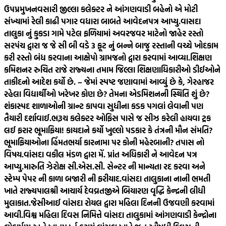
ઉપપ્રમુખ
નવસારી જીલ્લા કલેક્ટર ને આંગણવાડી બહેનો એ મોટી
સંખ્યામાં રેલી કાઢી પગાર વધારા બાબતે આવેદનપત્ર આપ્યુ.
વાસદા
તાલુકા નું કુકડા ગામે પટેલ ફળિયામાં અવરજવર માટેનો જાહેર રસ્તો
સરપંચ દ્વારા જ જે સી બી વડે 3 ફૂટ નું બન્ને બાજુ રસ્તાની વચ્ચે ખોદકામ
કરી રસ્તો બંધ કરવાના આક્ષેપો ગ્રામજનો દ્વારા કરવામાં આવ્યા.
શિક્ષણ
કમિશનર રુચિત રાજે રાજ્યના તમામ જિલ્લા શિક્ષણાધિકારીઓ ડીઈઓને
તાકીદનો આદેશ કર્યો છે. – જેમાં સ્પષ્ટ જણાવામાં આવ્યું છે કે, ગેરહાજર
રહેલા વિદ્યાર્થીઓ ખરેખર કોણ છે? તેમના એડમિશનની સ્થિતિ શું છે?
શંકાસ્પદ શાળાઓની ગ્રાન્ટ કાપવા સુધીના કડક પગલાં લેવાની પણ
તૈયારી દર્શાવાઈ.
ભરૂચ કલેક્ટર ઓફિસ પાસે જ સીઝ કરેલી હાયવા ટ્રક
લઈ ફરાર ભૂમાફિયા! કાયદાને કર્યો ખુલ્લો પડકાર કે તંત્રની મૌન સંમતિ?
ભૂમાફિયાઓના હિંમતભર્યા કારનામા પર કોની મહેરબાની? તપાસ નો
વિષય.
વાંસદા વકીલ મંડળ દ્વારા મેં. પ્રાંત અધિકારી ને આવેદન પત્ર
આપ્યુ.મારુતિ ઝેરોક્ષ સી.એસ.સી. સેન્ટર ની માન્યતા રદ કરવા અને
સ્ટેમ્પ પેપર ની કાળા બજારી ની ફરીયાદ.
વાંસદા તાલુકાના નાની ભમતી
ખાતે રાજ્યપાલશ્રી આચાર્ય દેવવ્રતજીએ બિયારણ વૃદ્ધિ કેન્દ્રની લીધી
મુલાકાત.
જેસીઆઈ વાંસદા રોયલ દ્વારા મહિલા દિનની ઉજવણી કરવામાં
આવી.
વિશ્વ મહિલા દિવસ નિમિત્તે વાંસદા તાલુકામાં આંગણવાડી કેન્દ્રોના