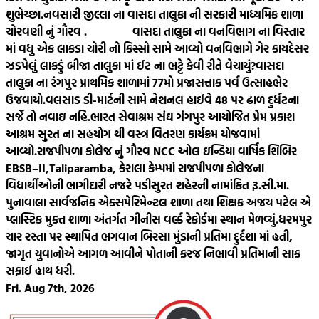
શુભેચ્છા.
નવસારી જીલ્લા ના વાસદા તાલુકા ની સરકારી માધ્યમિક શાળા
ચોરવણી નું ગૌરવ .
વાસદા તાલુકા ના વનવિભાગ ના વિસ્તાર
માં વધુ એક લાકડા ચોરી નો કિસ્સો સામે આવ્યો વનવિભાગે ગેર કાયદેસર
ઝડપેલું લાકડું બીજા તાલુકા માં ઈટ ના ભટ્ટે કેવી રીતે વેચાયું?
વાસદા
તાલુકા ના રંગપુર પ્રાથમિક શાળામાં 77મો પ્રજાસત્તાક પર્વ ઉત્સાહભેર
ઉજવાયો.
વલસાડ ડી-માર્ટની સામે નેશનલ હાઈવે 48 પર ઢાળ દુર્ધટના
સર્જે તો નવાઇ નહિ.
ભારત સેવાશ્રમ સંઘ ગંગપુર આયોજિત પ્રેમ પ્રકાશ
આશ્રમ સુરત ના સહયોગ થી વસ્ત્ર વિતરણ કાર્યક્રમ યોજવામાં
આવ્યો.
રાજપીપળા કોલેજ નું ગૌરવ NCC ઓલ ઇન્ડિયા વાર્ષિક શિબિર
EBSB–II,Taliparamba, કેરાલા કેમ્પમાં રાજપીપળા કોલેજના
વિદ્યાર્થીઓની ભાગીદારી નજરે પડી
સુરત શહેરની નામાંકિત રૂ.સી.મા.
પુનાવાલા સાર્વજનિક એક્સપેરિમેન્ટલ શાળા તથા શિક્ષક અજય પટેલ એ
પ્લાસ્ટિક મુક્ત શાળા અંતર્ગત ગીનીસ વર્લ્ડ રેકોર્ડમા સ્થાન મેળવ્યું.
ધરમપુર
ચાર રસ્તા પર સ્થાપિત ભગવાન બિરસા મુંડાની પ્રતિમા દુર્દશા માં હતી,
જાગૃત યુવાનોએ આગળ આવીને પોતાની ફરજ નિભાવી પ્રતિમાની સાફ
સફાઈ હાથ ધરી.
Fri. Aug 7th, 2026