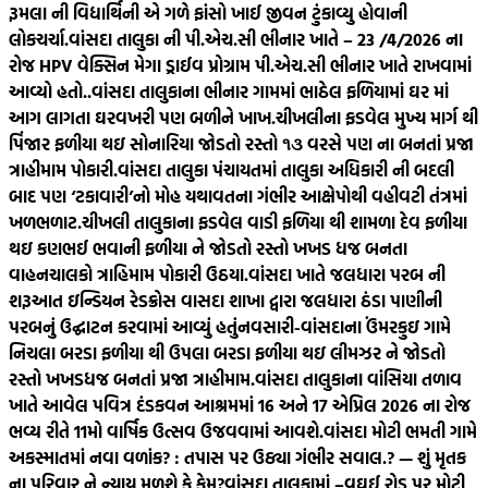
રૂમલા ની વિદ્યાર્થિની એ ગળે ફાંસો ખાઈ જીવન ટુંકાવ્યુ હોવાની
લોકચર્ચા.
વાંસદા તાલુકા ની પી.એચ.સી ભીનાર ખાતે – 23 /4/2026 ના
રોજ HPV વેક્સિન મેગા ડ્રાઈવ પ્રોગ્રામ પી.એચ.સી ભીનાર ખાતે રાખવામાં
આવ્યો હતો..
વાંસદા તાલુકાના ભીનાર ગામમાં ભાઠેલ ફળિયામાં ઘર માં
આગ લાગતા ઘરવખરી પણ બળીને ખાખ.
ચીખલીના ફડવેલ મુખ્ય માર્ગ થી
પિંજાર ફળીયા થઇ સોનારિયા જોડતો રસ્તો ૧૩ વરસે પણ ના બનતાં પ્રજા
ત્રાહીમામ પોકારી.
વાંસદા તાલુકા પંચાયતમાં તાલુકા અધિકારી ની બદલી
બાદ પણ ‘ટકાવારી’નો મોહ યથાવતના ગંભીર આક્ષેપોથી વહીવટી તંત્રમાં
ખળભળાટ.
ચીખલી તાલુકાના ફડવેલ વાડી ફળિયા થી શામળા દેવ ફળીયા
થઇ કણભઈ ભવાની ફળીયા ને જોડતો રસ્તો ખખડ ધજ બનતા
વાહનચાલકો ત્રાહિમામ પોકારી ઉઠયા.
વાંસદા ખાતે જલધારા પરબ ની
શરૂઆત ઇન્ડિયન રેડક્રોસ વાસદા શાખા દ્વારા જલધારા ઠંડા પાણીની
પરબનું ઉદ્ઘાટન કરવામાં આવ્યું હતું
નવસારી-વાંસદાના ઉંમરકુઇ ગામે
નિચલા બરડા ફળીયા થી ઉપલા બરડા ફળીયા થઇ લીમઝર ને જોડતો
રસ્તો ખખડધજ બનતાં પ્રજા ત્રાહીમામ.
વાંસદા તાલુકાના વાંસિયા તળાવ
ખાતે આવેલ પવિત્ર દંડકવન આશ્રમમાં 16 અને 17 એપ્રિલ 2026 ના રોજ
ભવ્ય રીતે 11મો વાર્ષિક ઉત્સવ ઉજવવામાં આવશે.
વાંસદા મોટી ભમતી ગામે
અકસ્માતમાં નવા વળાંક? : તપાસ પર ઉઠ્યા ગંભીર સવાલ.? — શું મૃતક
ના પરિવાર ને ન્યાય મળશે કે કેમ?
વાંસદા તાલુકામાં –વઘઈ રોડ પર મોટી