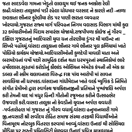
જતા સાદડવેલ ગામના ખેડૂતો લાલઘુમ થઈ જનક આક્રોશ રેલી
કાઢી.
વાંસદા તાલુકામાં પડી રહેલા ધોધમાર વરસાદ ને કારણે નદી -નાળા
છલકાતા ભીનાર કુરેલીયા રોડ પર પાણી ભરાતા વ્યવહાર
ખોરવાયો.
ગુજરાત રાજ્ય માર્ગ પરિવહન નિગમ વલસાડ વિભાગ માંથી કુલ
32 કર્મચારીઓનો વિદાય સમારંભ યોજાયો.
રાજપીપળા કોલેજ નું ગૌરવ _
દક્ષિણ ગુજરાતનું આદિવાસી યુવા ધન તોરણીયા ડુંગર થી માઉન્ટ ના
શિખરે પહોંચ્યું.
વાંસદા તાલુકાના ભીનાર ગામે ભીનાર પુલ ફળિયામાં ખાતે
પોલિયો કાર્યકમ યોજાયો.
આદિવાસીઓની કુળદેવી માવલી માતા અને
બરામદેવનાં વર્ષો પછી સામુહિક દર્શન થતા ધરમપુરનાં સ્થાનિકોમાં ભારે
હર્ષોલ્લાસ.
સુરતમાં કરોડોનું કૌભાંડ ઓશિયન એમટેક કંપની ની એક કા
ડબલ ની સ્કીમ ચલાવનારા વિરુદ્ધ FIR પાંચ આરોપી માં સાવન
સાવલિયા ની ધરપકડ.
વાંસદાના ગાંધીમેદાન ખાતે વર્લ્ડ મ્યુઝિક ડે નિમિત્તે
સંગીત પ્રેમીઓ દ્વારા સ્વર્ગસ્થ જયકિશનજીની પ્રતિમાને પુષ્પાંજલિ અર્પણ
કરી તેમની યાદ માં મધુર હિન્દી ગીતોની રજૂઆત કરીને ઉત્સાહભેર
ઉજવણી કરી.
વાસદા તાલુકા નો કેવડીનો યુવાન અર્પણ ચવધરી
-પર્વતારોહણ માં ગુજરાત નું ગૌરવ વધાર્યુ.
વાંસદા હનુમાનબારી ગામે
જી.નવસારી શ્રી સર્વોદય રોહિત સમાજ સંસ્થા તરફથી વિદ્યાર્થીઓને
વિનામૂલ્ય નોટબુક વિતરણ કરવામાં આવ્યું.
વાંસદા ઉનાઈ થી સોશિયલ
મીડિયા પર સસ્તી પબ્લિસિટી મેળવવા ઉનાઈ પવિત્ર યાત્રાધામને