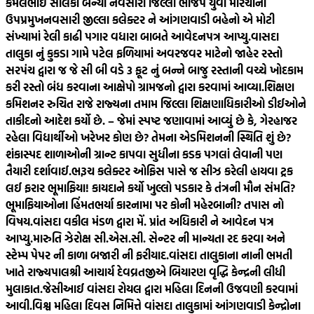
કમલભાઈ સોલંકી બન્યા નવસારી જિલ્લા ભાજપ યુવા મોરચાના
ઉપપ્રમુખ
નવસારી જીલ્લા કલેક્ટર ને આંગણવાડી બહેનો એ મોટી
સંખ્યામાં રેલી કાઢી પગાર વધારા બાબતે આવેદનપત્ર આપ્યુ.
વાસદા
તાલુકા નું કુકડા ગામે પટેલ ફળિયામાં અવરજવર માટેનો જાહેર રસ્તો
સરપંચ દ્વારા જ જે સી બી વડે 3 ફૂટ નું બન્ને બાજુ રસ્તાની વચ્ચે ખોદકામ
કરી રસ્તો બંધ કરવાના આક્ષેપો ગ્રામજનો દ્વારા કરવામાં આવ્યા.
શિક્ષણ
કમિશનર રુચિત રાજે રાજ્યના તમામ જિલ્લા શિક્ષણાધિકારીઓ ડીઈઓને
તાકીદનો આદેશ કર્યો છે. – જેમાં સ્પષ્ટ જણાવામાં આવ્યું છે કે, ગેરહાજર
રહેલા વિદ્યાર્થીઓ ખરેખર કોણ છે? તેમના એડમિશનની સ્થિતિ શું છે?
શંકાસ્પદ શાળાઓની ગ્રાન્ટ કાપવા સુધીના કડક પગલાં લેવાની પણ
તૈયારી દર્શાવાઈ.
ભરૂચ કલેક્ટર ઓફિસ પાસે જ સીઝ કરેલી હાયવા ટ્રક
લઈ ફરાર ભૂમાફિયા! કાયદાને કર્યો ખુલ્લો પડકાર કે તંત્રની મૌન સંમતિ?
ભૂમાફિયાઓના હિંમતભર્યા કારનામા પર કોની મહેરબાની? તપાસ નો
વિષય.
વાંસદા વકીલ મંડળ દ્વારા મેં. પ્રાંત અધિકારી ને આવેદન પત્ર
આપ્યુ.મારુતિ ઝેરોક્ષ સી.એસ.સી. સેન્ટર ની માન્યતા રદ કરવા અને
સ્ટેમ્પ પેપર ની કાળા બજારી ની ફરીયાદ.
વાંસદા તાલુકાના નાની ભમતી
ખાતે રાજ્યપાલશ્રી આચાર્ય દેવવ્રતજીએ બિયારણ વૃદ્ધિ કેન્દ્રની લીધી
મુલાકાત.
જેસીઆઈ વાંસદા રોયલ દ્વારા મહિલા દિનની ઉજવણી કરવામાં
આવી.
વિશ્વ મહિલા દિવસ નિમિત્તે વાંસદા તાલુકામાં આંગણવાડી કેન્દ્રોના