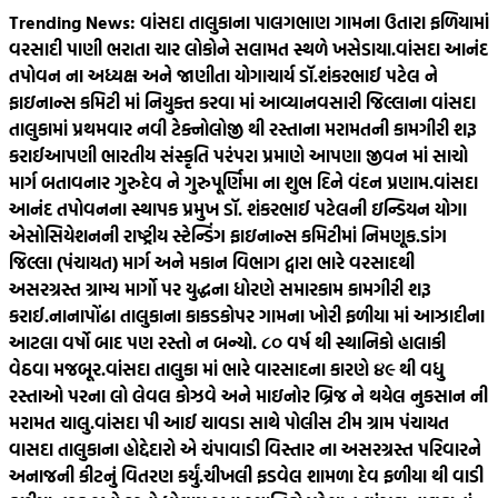
Skip
Trending News:
વાંસદા તાલુકાના પાલગભાણ ગામના ઉતારા ફળિયામાં
to
વરસાદી પાણી ભરાતા ચાર લોકોને સલામત સ્થળે ખસેડાયા.
વાંસદા આનંદ
content
તપોવન ના અધ્યક્ષ અને જાણીતા યોગાચાર્ય ડૉ.શંકરભાઈ પટેલ ને
ફાઇનાન્સ કમિટી માં નિયુક્ત કરવા માં આવ્યા
નવસારી જિલ્લાના વાંસદા
તાલુકામાં પ્રથમવાર નવી ટેક્નોલોજી થી રસ્તાના મરામતની કામગીરી શરૂ
કરાઈ
આપણી ભારતીય સંસ્કૃતિ પરંપરા પ્રમાણે આપણા જીવન માં સાચો
માર્ગ બતાવનાર ગુરુદેવ ને ગુરુપૂર્ણિમા ના શુભ દિને વંદન પ્રણામ.
વાંસદા
આનંદ તપોવનના સ્થાપક પ્રમુખ ડૉ. શંકરભાઈ પટેલની ઇન્ડિયન યોગા
એસોસિયેશનની રાષ્ટ્રીય સ્ટેન્ડિંગ ફાઇનાન્સ કમિટીમાં નિમણૂક.
ડાંગ
જિલ્લા (પંચાયત) માર્ગ અને મકાન વિભાગ દ્વારા ભારે વરસાદથી
અસરગ્રસ્ત ગ્રામ્ય માર્ગો પર યુદ્ધના ધોરણે સમારકામ કામગીરી શરૂ
કરાઈ.
નાનાપોંઢા તાલુકાના કાકડકોપર ગામના ખોરી ફળીયા માં આઝાદીના
આટલા વર્ષો બાદ પણ રસ્તો ન બન્યો. ૮૦‌ વર્ષ થી સ્થાનિકો હાલાકી
વેઠવા મજબૂર.
વાંસદા તાલુકા માં ભારે વારસાદના કારણે ૪૯ થી વધુ
રસ્તાઓ પરના લો લેવલ કોઝવે અને માઇનોર બ્રિજ ને થયેલ નુકસાન ની
મરામત ચાલુ.
વાંસદા પી આઈ ચાવડા સાથે પોલીસ ટીમ ગ્રામ પંચાયત
વાસદા તાલુકાના હોદ્દેદારો એ ચંપાવાડી વિસ્તાર ના અસરગ્રસ્ત પરિવારને
અનાજની કીટનું વિતરણ કર્યું.
ચીખલી ફડવેલ શામળા દેવ ફળીયા થી વાડી