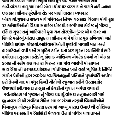
જતા સાદડવેલ ગામના ખેડૂતો લાલઘુમ થઈ જનક આક્રોશ રેલી
કાઢી.
વાંસદા તાલુકામાં પડી રહેલા ધોધમાર વરસાદ ને કારણે નદી -નાળા
છલકાતા ભીનાર કુરેલીયા રોડ પર પાણી ભરાતા વ્યવહાર
ખોરવાયો.
ગુજરાત રાજ્ય માર્ગ પરિવહન નિગમ વલસાડ વિભાગ માંથી કુલ
32 કર્મચારીઓનો વિદાય સમારંભ યોજાયો.
રાજપીપળા કોલેજ નું ગૌરવ _
દક્ષિણ ગુજરાતનું આદિવાસી યુવા ધન તોરણીયા ડુંગર થી માઉન્ટ ના
શિખરે પહોંચ્યું.
વાંસદા તાલુકાના ભીનાર ગામે ભીનાર પુલ ફળિયામાં ખાતે
પોલિયો કાર્યકમ યોજાયો.
આદિવાસીઓની કુળદેવી માવલી માતા અને
બરામદેવનાં વર્ષો પછી સામુહિક દર્શન થતા ધરમપુરનાં સ્થાનિકોમાં ભારે
હર્ષોલ્લાસ.
સુરતમાં કરોડોનું કૌભાંડ ઓશિયન એમટેક કંપની ની એક કા
ડબલ ની સ્કીમ ચલાવનારા વિરુદ્ધ FIR પાંચ આરોપી માં સાવન
સાવલિયા ની ધરપકડ.
વાંસદાના ગાંધીમેદાન ખાતે વર્લ્ડ મ્યુઝિક ડે નિમિત્તે
સંગીત પ્રેમીઓ દ્વારા સ્વર્ગસ્થ જયકિશનજીની પ્રતિમાને પુષ્પાંજલિ અર્પણ
કરી તેમની યાદ માં મધુર હિન્દી ગીતોની રજૂઆત કરીને ઉત્સાહભેર
ઉજવણી કરી.
વાસદા તાલુકા નો કેવડીનો યુવાન અર્પણ ચવધરી
-પર્વતારોહણ માં ગુજરાત નું ગૌરવ વધાર્યુ.
વાંસદા હનુમાનબારી ગામે
જી.નવસારી શ્રી સર્વોદય રોહિત સમાજ સંસ્થા તરફથી વિદ્યાર્થીઓને
વિનામૂલ્ય નોટબુક વિતરણ કરવામાં આવ્યું.
વાંસદા ઉનાઈ થી સોશિયલ
મીડિયા પર સસ્તી પબ્લિસિટી મેળવવા ઉનાઈ પવિત્ર યાત્રાધામને