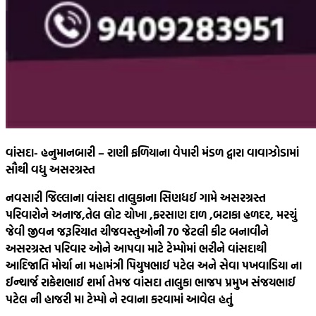
વાંસદા- હનુમાનબારી – રાણી ફળિયાના વેપારી મંડળ દ્વારા વાવાઝોડામાં
સૌથી વધુ અસરગ્રસ્ત
નવસારી જિલ્લાના વાંસદા તાલુકાના સિણધઈ ગામે અસરગ્રસ્ત
પરિવારોને અનાજ,તેલ લોટ ચોખા ,ફરસાણ દાળ ,બટાકા હળદર, મરચું
જેવી જીવન જરૂરિયાત ચીજવસ્તુઓની 70 જેટલી કીટ બનાવીને
અસરગ્રસ્ત પરિવાર ઓને આપવા માટે ટેમ્પોમાં ભરીને વાંસદાથી
આદિજાતિ મોર્ચા ના મહામંત્રી પિયુષભાઈ પટેલ અને સેવા પખવાડિયા ના
ઈન્ચાર્જ રાકેશભાઈ શર્મા તેમજ વાંસદા તાલુકા ભાજપ પ્રમુખ સંજયભાઈ
પટેલ ની હાજરી મા ટેમ્પો ને રવાના કરવામાં આવેલ હતું