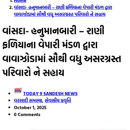
Home
વાંસદા- હનુમાનબારી – રાણી ફળિયાના વેપારી મંડળ દ્વારા
વાવાઝોડામાં સૌથી વધુ અસરગ્રસ્ત પરિવારો ને સહાય
વાંસદા- હનુમાનબારી – રાણી
ફળિયાના વેપારી મંડળ દ્વારા
વાવાઝોડામાં સૌથી વધુ અસરગ્રસ્ત
પરિવારો ને સહાય
TODAY 9 SANDESH NEWS
વરસાદી સમસ્યા
,
સેવાકીય પ્રવૃત્તિ
October 1, 2025
0 Comments