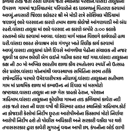
ફળીયા તરફ જતો રસ્તો ધોવાય જતા સ્થાનિકો પરેશાન.
વાંસદા તાલુકાનાં
ઉપસળ ગામમાં જરૂરિયાતમંદ પરિવારોને 45 ધાબળાનું વિતરણ કરવામાં
આવ્યું.
નવસારી જિલ્લા કલેકટર શ્રી એ મોડી રાત્રે સોશિયલ મીડિયામાં
જણાવ્યું ભારે વરસાદના કારણે તમામ શાળા કોલેજો આંગણવાડી ઓ બંધ
રહશે.
વાંસદા તાલુકા માં ભારે વરસાદ ના કારણે બપોરે ૩:૦૦ કલાકે
રસ્તાઓ બંધ કરવામાં આવ્યા. વાંસદા માર્ગ મકાન વિભાગે કાર્યવાહી હાથ
ધરી.
વાંસદા ભારત સેવાશ્રમ સંઘ ગંગપુર ખાતે રિલીફ કાર્ય કરવામાં
આવ્યું.
વાસદા તાલુકામાં ધોળે દિવસે આંગળીયા પેઢીના સંચાલક ની નજર
ચૂકવી 14 લાખ ભરેલી બેગ લઈને ગઠીયા કરાર થઈ ગયા.
વાંસદા તાલુકાના
કક્ષ ની ૭૦ મો અખિલ ભારતીય શાળા કીય રમતોત્સવ સ્પધૉ નો ઉત્સાહ
ભેર પ્રારંભ.
વાંસદા ઝોનમાંથી વ્યવસ્થાપક સમિતિના સભ્ય તરીકે
રાજેન્દ્રસિંહ પરમારે ઉમેદવારીપત્રક નોંધાવ્યું.
વાંસદા તાલુકાના સતીમાળ
ગામ માં પ્રાથમિક શાળા માં કમ્પાઉન્ડ નાં દિવાલ માં મસમોટો
ભ્રષ્ટાચાર.
વાસદા તાલુકા ના HP ગેસ ગ્રાહકો હેરાન, પરેશાન
ત્રાહિમામ.
વાંસદા તાલુકાના કુરેલીયા ગામના તાડ ફળિયામાં કાવેરા નદી
તરફ જતો રસ્તા ની ઘણા વર્ષો થી બિસ્માર હાલત સ્થાનિકો ત્રાહિમામ.
કોર્ટ
ના ફોજદારી કેસોમાં નિર્દોષ છૂટતા આરોપીઓના કિસ્સામાં મોટો નિર્ણય!
આરોપી નિર્દોષ હશે તો પોલીસ અધિકારી અને સરકારી વકીલ પર થશે
તપાસ
સરકાર દ્વારા કાવેરી સુગરનું વચન આપી IPL કંપનીના બોર્ડ લાગી