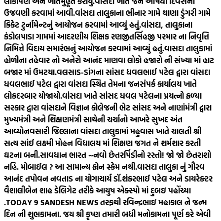
લોકાર્પણ અને ખાતમુહૂર્ત કરાયું.
વાંસદા ખાતે જન ઔષધી દિવસની
ઉજવણી કરવામાં આવી.
વાંસદા તાલુકાના ભીનાર ગામે થાણા ડુંગરી ગામે
ક્રિકેટ ટુર્નામેન્ટનું આયોજન કરવામાં આવ્યું હતું.
વાંસદા, તાલુકાના
કંડોલપાડા ગામમાં આદરણીય શિક્ષક રણજીતસિંહજી પરમાર ના નિવૃત્તિ
નિમિત્તે વિદાય સમારંભનું આયોજન કરવામાં આવ્યું હતું.
વાસદા તાલુકામાં
હોળીના તહેવાર નો અનેરો આનંદ માણવા લોકો હજારો ની સંખ્યા માં હાટ
બજાર માં ઉમટયા.
વલસાડ-ડાંગના સાંસદ ધવલભાઈ પટેલ દ્વારા વાંસદા
ધવલભાઈ પટેલ દ્વારા વાંસદા સ્થિત તેમના જનસંપર્ક કાર્યાલય ખાતે
લોકદરબાર યોજાયો.
વાંસદા ખાતે સાંસદ ધવલ પટેલના પ્રયત્નો ફળ્યા
સરકાર દ્વારા વાંસદાને વિજ્ઞાન કોલેજની ભેટ સાંસદ અને નાણાંમંત્રી દ્વારા
મુખ્યમંત્રી અને શિક્ષણમંત્રી સાથેની ચર્ચાનો આખરે સુખદ અંત
આવ્યો
નવસારી જિલ્લાના વાંસદા તાલુકામાં મહુવાસ ખાતે ચાલતી શ્રી
સત્ય સાંઈ લક્ષ્મી મોહન વિદ્યાલય માં શિક્ષણ જગત ને શર્મશાર કરતી
ઘટના બની.
સાવધાન ભારત ~નવો છેતરપિંડીનો રસ્તો! જો જો છેતરાશો
નહિ. મોબાઈલ ? આ સામાન્ય ફોન સ્કેમ નથી.
વાસદા તાલુકા નું ગૌરવ
આનંદ તપોવન નવતાડ ના યોગાચાર્ય ડૉ.શંકરભાઈ પટેલ અને ડાયરેક્ટર
વૈશાલીબેન શાહ ડેલિગેટ તરીકે આયુષ એક્સ્પો માં દુબઇ પહોંચ્યા
.
TODAY 9 SANDESH NEWS તરફથી રવિન્દ્રભાઇ મહાકાલ ને જન્મ
દિન ની શુભકામના. જય શ્રી કૃષ્ણ તમારી બધી મનોકામના પૂર્ણ કરે એવી