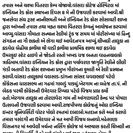
તપાસ અને ચશ્મા વિતરણ કેમ્પ યોજાયો.
વાંસદા કોટેજ હોસ્પિટલ માં
ઇન્ડિયન રેડ ક્રોસ સ્થાપના દિવસ 8 મે ની ઉજવણી કરવામાં આવી.
શ્રી
જનસેવા સંઘ ટ્રસ્ટ નાનીભમતી અને ઈન્ડિયન રેડ ક્રોસ સોસાયટી શાખા
દ્વારા આંખની તપાસ તથા મફત ચશ્મા વિતરણ કેમ્પનું આયોજન કરવામાં
આવ્યુ.
વાંસદા ગૌમાતા સન્માન રેલીમાં ટૂંક જ સમય માં મોટીસંખ્યા માં હિન્દુ
સંગઠન ના ગૌ ભક્તો એ ભેગા થઈ આવેદનપત્ર આપ્યું.
ચીખલી તાલુકા ના
ફડવેલ બેઢીયા ફળીયા થી વાડી ફળીયા પ્રાથમિક શાળા થઇ ફડવેલ
ઉમરકૂઇ સ્ટેટ હાઇવે ને જોડતો રસ્તો ખખડ ધજ બનતા વાહનચાલકો
ત્રાહિમામ.
વાંસદા ઇન્ડિયન રેડ ક્રોસ દ્વારા પર્યાવરણ જાગૃતિ રેલીને લીલી
ઝંડી બતાવી રેડ ક્રોસ શાખાના પ્રમુખ ગૌરાંગના કુમારી એ રેલી પ્રસ્થાન
કરાવી.
વાંસદા તાલુકામાં વલસાડ-ડાંગના સાંસદ ધવલભાઈ પટેલે
કોંગ્રેસના ધારાસભ્ય ના ગઢમાં ગાબડું પાડ્યું.
ખેરગામ ના બહેજ તા.પં. ની
બેઠક પરથી કોંગ્રેસની ઉમેદવાર રિમ્પલ પટેલે વિજય પ્રાપ્ત કર્યો
હતો.
ખેરગામ તાલુકા ના તોરણવેરા ગામ ની આંગણવાડી કેન્દ્ર પર પોષણ
ઉત્સવની ઉજવણી કરવામા આવી.
રાજપીપળા કોલેજનું ઓલ ઇન્ડિયા
ઇન્ટર યુનિવર્સિટી વોટર પોલો રમતમાં દબદબો.
મતદાન કરો અને કરાવો
તમારા પસંદગી ના ઉમેદવાર ને મત આપી વિજય બનાવો.
મહેસાણા
વિસનગર માં આવેલી મર્ચન્ટ નર્સિંગ કોલેજ માં અભ્યાસ કરતી ચિખલી ના