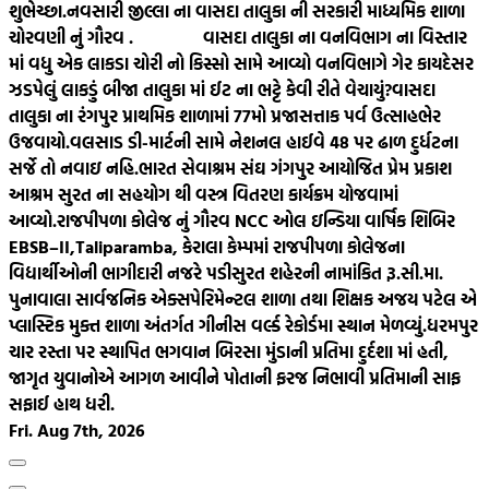
શુભેચ્છા.
નવસારી જીલ્લા ના વાસદા તાલુકા ની સરકારી માધ્યમિક શાળા
ચોરવણી નું ગૌરવ .
વાસદા તાલુકા ના વનવિભાગ ના વિસ્તાર
માં વધુ એક લાકડા ચોરી નો કિસ્સો સામે આવ્યો વનવિભાગે ગેર કાયદેસર
ઝડપેલું લાકડું બીજા તાલુકા માં ઈટ ના ભટ્ટે કેવી રીતે વેચાયું?
વાસદા
તાલુકા ના રંગપુર પ્રાથમિક શાળામાં 77મો પ્રજાસત્તાક પર્વ ઉત્સાહભેર
ઉજવાયો.
વલસાડ ડી-માર્ટની સામે નેશનલ હાઈવે 48 પર ઢાળ દુર્ધટના
સર્જે તો નવાઇ નહિ.
ભારત સેવાશ્રમ સંઘ ગંગપુર આયોજિત પ્રેમ પ્રકાશ
આશ્રમ સુરત ના સહયોગ થી વસ્ત્ર વિતરણ કાર્યક્રમ યોજવામાં
આવ્યો.
રાજપીપળા કોલેજ નું ગૌરવ NCC ઓલ ઇન્ડિયા વાર્ષિક શિબિર
EBSB–II,Taliparamba, કેરાલા કેમ્પમાં રાજપીપળા કોલેજના
વિદ્યાર્થીઓની ભાગીદારી નજરે પડી
સુરત શહેરની નામાંકિત રૂ.સી.મા.
પુનાવાલા સાર્વજનિક એક્સપેરિમેન્ટલ શાળા તથા શિક્ષક અજય પટેલ એ
પ્લાસ્ટિક મુક્ત શાળા અંતર્ગત ગીનીસ વર્લ્ડ રેકોર્ડમા સ્થાન મેળવ્યું.
ધરમપુર
ચાર રસ્તા પર સ્થાપિત ભગવાન બિરસા મુંડાની પ્રતિમા દુર્દશા માં હતી,
જાગૃત યુવાનોએ આગળ આવીને પોતાની ફરજ નિભાવી પ્રતિમાની સાફ
સફાઈ હાથ ધરી.
Fri. Aug 7th, 2026