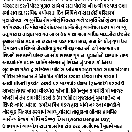
ચીરહરણ કરતી પોસ્ટ મુકાઈ સાથે વાંસદા પોલીસ ની છબી પર પણ ઉભા
કર્યા સવાલ.???
વિશ્વ પર્યાવરણ દિન નિમિત્તે વાંસદા કોર્ટ પરિસરમાં
વૃક્ષારોપણ, આયુર્વેદિક રોપાઓનું વિતરણ અને જાગૃતિ રેલીનું તથા હરિત
પર્યાવરણના નિર્માણ માટે સંકલ્પના કાર્યક્રમોનુ આયોજન કરવામાં આવ્યું
હતું.
વાંસદા તાલુકા પંચાયત ના બાંધકામ શાખાના અધિક મદદનીશ ઈજનેર
કૃણાલ પટેલ ACB ના છટકા માં ઝડપાયા.
વાંસદા, સરા-કેવડીનું યુવા ધન
હિમાલય ના શિખરે તોરણીયા ડુંગર થી શરૂઆત કરી હવે સફળતા ના
શિખરો સર કરશે.
વાંસદાના સાંઇ સરકાર ગૃપ ના યુવાનોનો ચારધામ તરફ
આધ્યાત્મિક પ્રવાસ ધાર્મિક સંસ્કાર નું સિંચન નું પ્રમાણ.
ડો.નિરવ
ભુલાભાઇ પટેલ દ્વારા જિલ્લા પોલિસ અધિક્ષક રાહુલ પટેલ સમક્ષ ખેરગામ
પોલિસ સ્ટેશન ખાતે નિયમિત પોલિસ દરબાર યોજવા માંગ કરવામાં
આવી.
ચીખલી ફડવેલ હાઇવે પર સાદકપોર પંથકમાં ટ્રાન્ફોર્મેરો પર ઝાંડી
ઝાખરા તેમજ નમેલા વીજપોલ જોખમી. પ્રિમોન્સૂન કામગીરી માં આળસ
ખંખેરી ને તંત્ર કામગીરી કરશે કે કેમ ?
દક્ષિણ ગુજરાતનું યુથ માઉન્ટ ના
શિખરે નર્મદા.
વાંસદા ભ્રમદેવ મિત્ર મંડળ દ્વારા અંબે નગરના બાળકોને
નોટબુક વિતરણ કરવામાં આવ્યું.
વાંસદા તાલુકાના ભીનાર પ્રાથમિક
આરોગ્ય કેન્દ્રમાં પી વિશ્વ ડેન્ગ્યુ દિવસ (world Dengue Day)
ઉજવવામાં આવ્યો.
વાંસદા જનસેવા સંઘ ટ્રસ્ટ નાનીભમતી મુકામે મફત