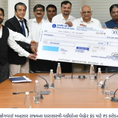
ેટની જોગવાઈ અનુસાર રાજ્યના ધારાશાસ્ત્રી-વકીલોના વેલ્ફેર ફંડ માટે ₹