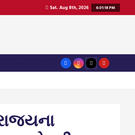
Sat. Aug 8th, 2026
6:01:20 PM
ઈન્ડિયા
વર્લ્ડ
રાજ્યના