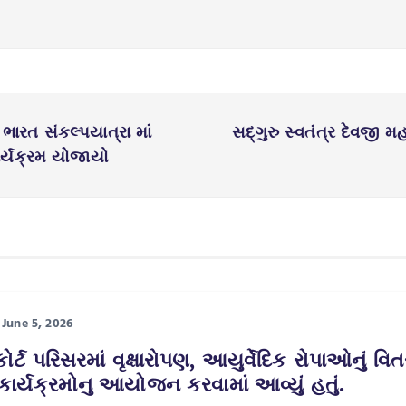
ભારત સંકલ્પયાત્રા માં
સદ્‍ગુરુ સ્વતંત્ર દેવજી 
ાર્યક્રમ યોજાયો
June 5, 2026
ા કોર્ટ પરિસરમાં વૃક્ષારોપણ, આયુર્વેદિક રોપાઓનું 
 કાર્યક્રમોનુ આયોજન કરવામાં આવ્યું હતું.