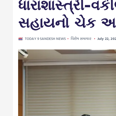
ધારાશાસ્ત્રી-વકી
સહાયનો ચેક અર
TODAY 9 SANDESH NEWS
વિશેષ સમાચાર
July 22, 20