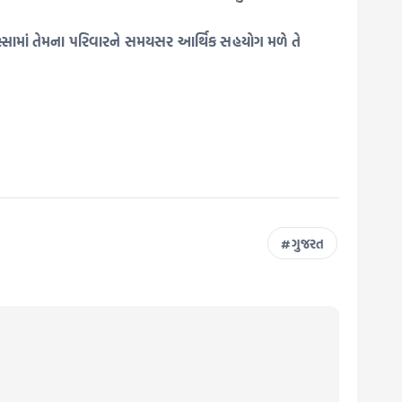
કિસ્સામાં તેમના પરિવારને સમયસર આર્થિક સહયોગ મળે તે
ગુજરત