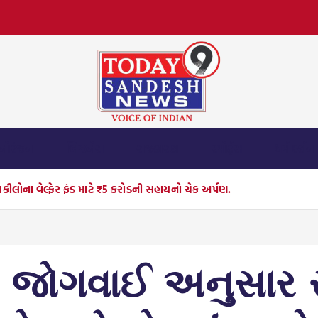
નોરંજન
બિઝનેસ
રાજકારણ
સ્પોર્ટ્સ
ધર્મ દર્શન
ીલોના વેલ્ફેર ફંડ માટે ₹5 કરોડની સહાયનો ચેક અર્પણ.
 જોગવાઈ અનુસાર 