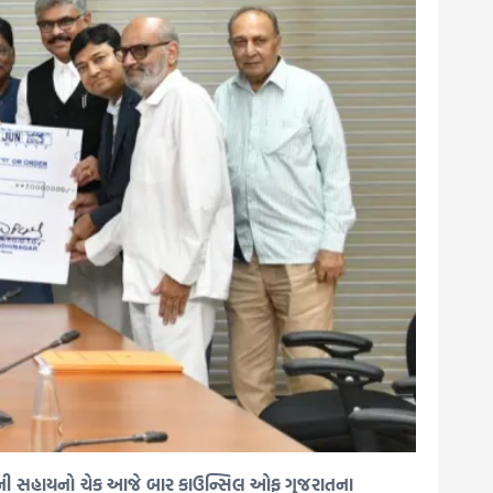
5 કરોડની સહાયનો ચેક આજે બાર કાઉન્સિલ ઓફ ગુજરાતના