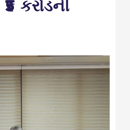
ે ₹5 કરોડની