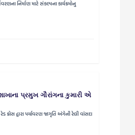
ાવરણના નિર્માણ માટે સંકલ્પના કાર્યક્રમોનુ
 શાખાના પ્રમુખ ગૌરાંગના કુમારી એ
ડ ક્રોસ દ્વારા પર્યાવરણ જાગૃતિ અંગેની રેલી વાંસદા