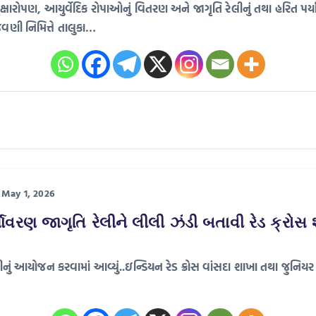
 વૃક્ષારોપણ, આયુર્વેદિક રોપાઓનું વિતરણ અને જાગૃતિ રેલીનું તથા હરિત પર્ય
વણી નિમિત્તે તાલુકા…
May 1, 2026
પર્યાવરણ જાગૃતિ રેલીને લીલી ઝંડી બતાવી રેડ ક્રોસ
ેલીનું આયોજન કરવામાં આવ્યું..ઇન્ડિયન રેડ ક્રોસ વાંસદા શાખા તથા જુનિયર રે