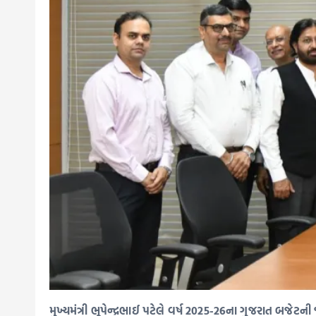
મુખ્યમંત્રી ભૂપેન્દ્રભાઈ પટેલે વર્ષ 2025-26ના ગુજરાત બજ