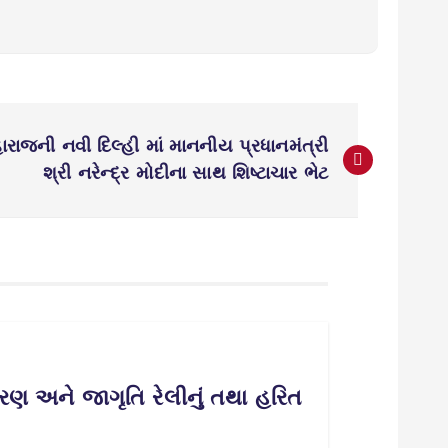
મહારાજની નવી દિલ્હી માં માનનીય પ્રધાનમંત્રી
શ્રી નરેન્દ્ર મોદીના સાથ શિષ્ટાચાર ભેટ
વિતરણ અને જાગૃતિ રેલીનું તથા હરિત