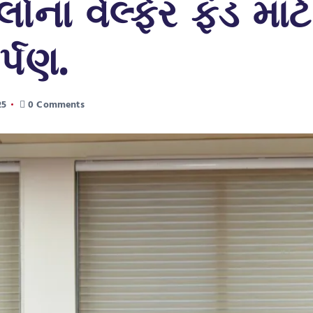
લોના વેલ્ફેર ફંડ માટ
્પણ.
25
0 Comments