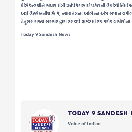
પ્રેસિડેન્ટશ્રીને કાયદા મંત્રી ઋષિકેશભાઈ પટેલની ઉપસ્થિતિમાં અ
અત્રે ઉલ્લેખનીય છે કે, ન્યાયતંત્રના અભિન્ન અંગ સમાન વકીલ
હેતુસર રાજ્ય સરકાર દ્વારા દર વર્ષે બજેટમાં ₹5 કરોડ વકીલો
Today 9 Sandesh News
TODAY 9 SANDESH
Voice of Indian