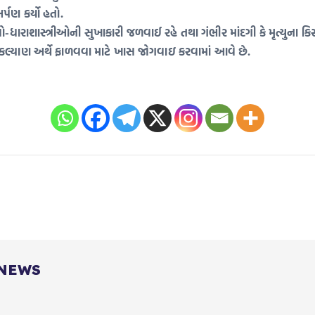
ર્પણ કર્યો હતો.
ો-ધારાશાસ્ત્રીઓની સુખાકારી જળવાઈ રહે તથા ગંભીર માંદગી કે મૃત્યુના 
ના કલ્યાણ અર્થે ફાળવવા માટે ખાસ જોગવાઇ કરવામાં આવે છે.
 NEWS