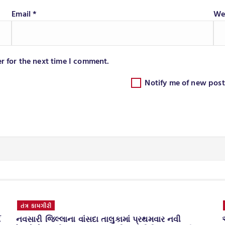
Email
*
We
r for the next time I comment.
Notify me of new post
ધર્મ દર્શન
આપણી ભારતીય સંસ્કૃતિ પરંપરા પ્રમાણે આપણા જીવન માં