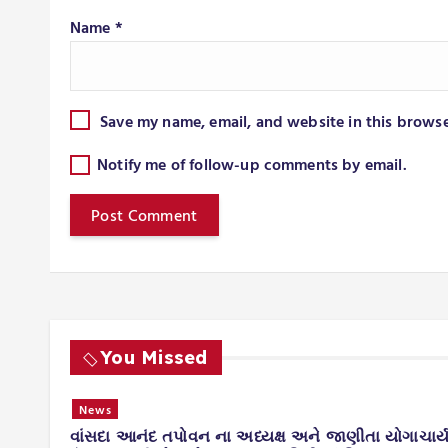
Name
*
Save my name, email, and website in this browse
Notify me of follow-up comments by email.
You Missed
તંત્ર કામગીરી
ાચાર્ય
નવસારી જિલ્લાના વાંસદા તાલુકામાં પ્રથમવાર નવી