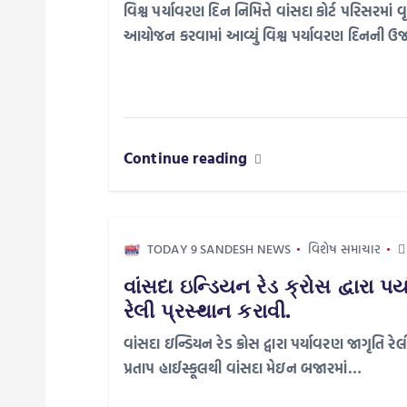
v
વિશ્વ પર્યાવરણ દિન નિમિત્તે વાંસદા કોર્ટ પરિસરમાં
આયોજન કરવામાં આવ્યું વિશ્વ પર્યાવરણ દિનની ઉજ
i
g
a
Continue reading
t
TODAY 9 SANDESH NEWS
વિશેષ સમાચાર
i
વાંસદા ઇન્ડિયન રેડ ક્રોસ દ્વારા 
o
રેલી પ્રસ્થાન કરાવી.
વાંસદા ઇન્ડિયન રેડ ક્રોસ દ્વારા પર્યાવરણ જાગૃતિ ર
n
પ્રતાપ હાઈસ્કૂલથી વાંસદા મેઇન બજારમાં…