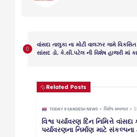
P
વાંસદા તાલુકા ના મોટી વાલઝર ગામે વિકસિત 
o
સાંસદ ડો. કે.સી.પટેલ ની વિશેષ હાજરી માં ક
s
t
Related Posts
n
TODAY 9 SANDESH NEWS
વિશેષ સમાચાર
a
વિશ્વ પર્યાવરણ દિન નિમિત્તે વાંસદ
પર્યાવરણના નિર્માણ માટે સંકલ્પના