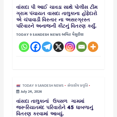
t
વાંસદા પી આઈ ચાવડા સાથે પોલીસ ટીમ
ગ્રામ પંચાયત વાસદા તાલુકાના હોદ્દેદારો
i
એ ચંપાવાડી વિસ્તાર ના અસરગ્રસ્ત
પરિવારને અનાજની કીટનું વિતરણ કર્યું.
o
TODAY 9 SANDESH NEWS અમિત મૈસુરીયા
n
TODAY 9 SANDESH NEWS
સેવાકીય પ્રવૃત્તિ
July 24, 2026
વાંસદા તાલુકાનાં ઉપસળ ગામમાં
જરૂરિયાતમંદ પરિવારોને 45 ધાબળાનું
વિતરણ કરવામાં આવ્યું.