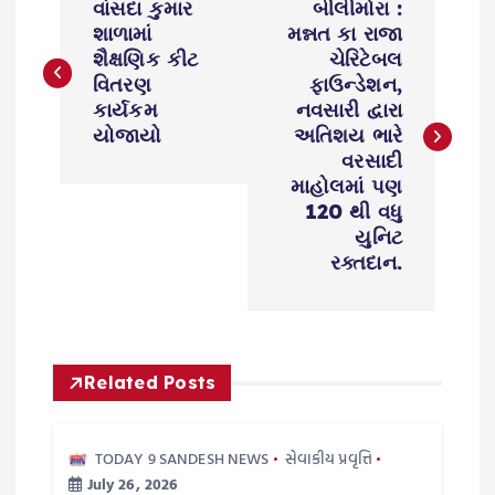
વાંસદા કુમાર
બીલીમોરા :
o
શાળામાં
મન્નત કા રાજા
શૈક્ષણિક કીટ
ચેરિટેબલ
s
વિતરણ
ફાઉન્ડેશન,
કાર્યકમ
નવસારી દ્વારા
યોજાયો
અતિશય ભારે
t
વરસાદી
માહોલમાં પણ
n
120 થી વધુ
યુનિટ
a
રક્તદાન.
v
i
Related Posts
g
TODAY 9 SANDESH NEWS
સેવાકીય પ્રવૃત્તિ
a
July 26, 2026