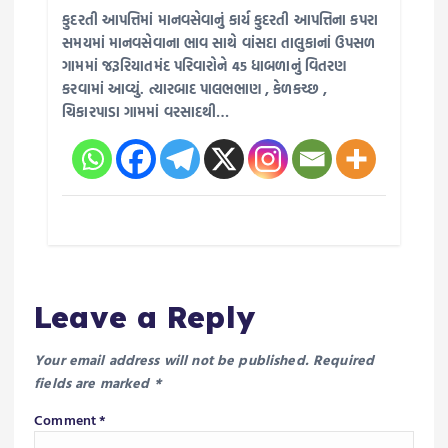
કુદરતી આપત્તિમાં માનવસેવાનું કાર્ય કુદરતી આપત્તિના કપરા
સમયમાં માનવસેવાના ભાવ સાથે વાંસદા તાલુકાનાં ઉપસળ
ગામમાં જરૂરિયાતમંદ પરિવારોને 45 ધાબળાનું વિતરણ
કરવામાં આવ્યું. ત્યારબાદ પાલભભાણ , કેળકચ્છ ,
ચિકારપાડા ગામમાં વરસાદથી…
Leave a Reply
Your email address will not be published.
Required
fields are marked
*
Comment
*