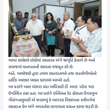
આવા કાર્યક્રમો લોકોમાં રક્તદાન અંગે જાગૃતિ ફેલાવે છે અને
સમાજમાં માનવતાની ભાવના મજબૂત કરે છે.
અંતે, આયોજકો દ્વારા તમામ રક્તદાતાઓ તથા સહયોગીઓનો
હાર્દિક આભાર વ્યક્ત કરવામાં આવ્યો હતો.
આ પ્રસંગે ખાસ વાંસદા પ્રાંત અધિકારી ડી .આઇ. પટેલ પણ
ઉપસ્થિત રહ્યા હતા. આ પ્રસંગે ઇન્ડિયન રેડ ક્રોસના ઉપપ્રમુખ
ગૌરાંગનાકુમારી એ જણાવ્યું કે આપણા વિભાગના સ્ત્રીવર્ગમાં
રક્તદાન કેમ અંગે અવરનેશ લાવવાના પ્રયત્ન કરવા જરૂરી છે.