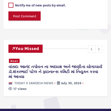
Notify me of new posts by email.
You Missed
News
તંત્ર કામ
વાંસદા આનંદ તપોવન ના અધ્યક્ષ અને જાણીતા યોગાચાર્ય
નવસારી
ડૉ.શંકરભાઈ પટેલ ને ફાઇનાન્સ કમિટી માં નિયુક્ત કરવા
ટેક્નો
માં આવ્યા
TOD
TODAY 9 SANDESH NEWS
July 30, 2026
35 v
17 views