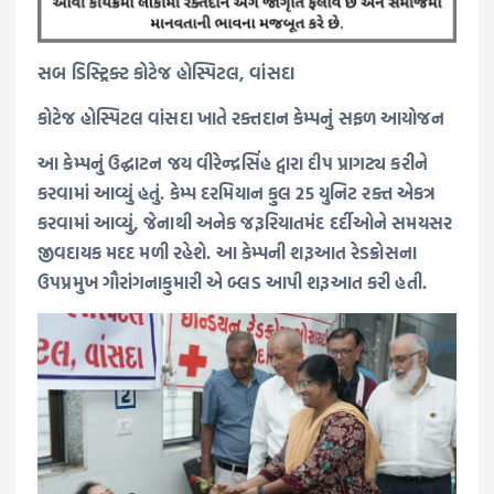
સબ ડિસ્ટ્રિક્ટ કોટેજ હોસ્પિટલ, વાંસદા
કોટેજ હોસ્પિટલ વાંસદા ખાતે રક્તદાન કેમ્પનું સફળ આયોજન
આ કેમ્પનું ઉદ્ઘાટન જય વીરેન્દ્રસિંહ દ્વારા દીપ પ્રાગટ્ય કરીને
કરવામાં આવ્યું હતું. કેમ્પ દરમિયાન કુલ 25 યુનિટ રક્ત એકત્ર
કરવામાં આવ્યું, જેનાથી અનેક જરૂરિયાતમંદ દર્દીઓને સમયસર
જીવદાયક મદદ મળી રહેશે. આ કેમ્પની શરૂઆત રેડક્રોસના
ઉપપ્રમુખ ગૌરાંગનાકુમારી એ બ્લડ આપી શરૂઆત કરી હતી.