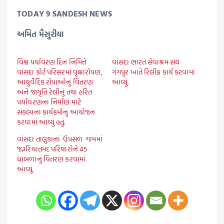
TODAY 9 SANDESH NEWS
અમિત મૈસુરીયા
વિશ્વ પર્યાવરણ દિન નિમિત્તે
વાંસદા ભારત સેવાશ્રમ સંઘ
વાંસદા કોર્ટ પરિસરમાં વૃક્ષારોપણ,
ગંગપુર ખાતે રિલીફ કાર્ય કરવામાં
આયુર્વેદિક રોપાઓનું વિતરણ
આવ્યું.
અને જાગૃતિ રેલીનું તથા હરિત
પર્યાવરણના નિર્માણ માટે
સંકલ્પના કાર્યક્રમોનુ આયોજન
કરવામાં આવ્યું હતું.
વાંસદા તાલુકાનાં ઉપસળ ગામમાં
જરૂરિયાતમંદ પરિવારોને 45
ધાબળાનું વિતરણ કરવામાં
આવ્યું.