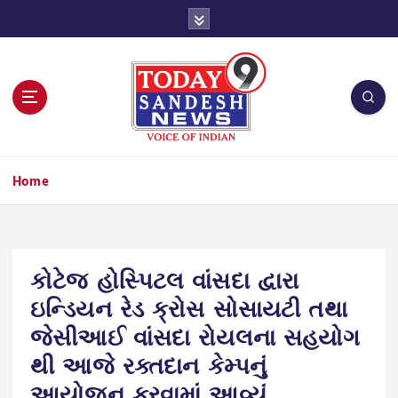
S
k
i
p
t
o
c
o
n
Home
t
e
n
t
કોટેજ હોસ્પિટલ વાંસદા દ્વારા
ઇન્ડિયન રેડ ક્રોસ સોસાયટી તથા
જેસીઆઈ વાંસદા રોયલના સહયોગ
થી આજે રક્તદાન કેમ્પનું
આયોજન કરવામાં આવ્યું.