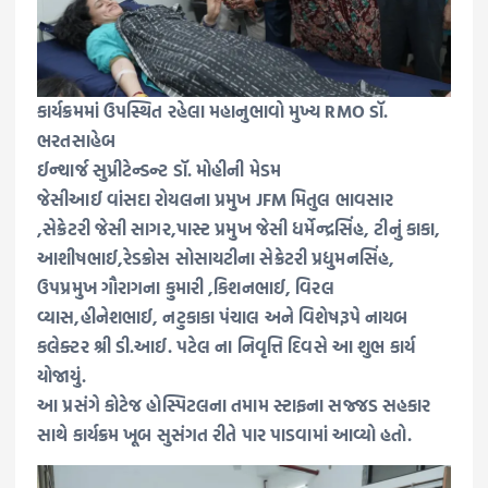
કાર્યક્રમમાં ઉપસ્થિત રહેલા મહાનુભાવો મુખ્ય RMO ડૉ.
ભરતસાહેબ
ઈન્ચાર્જ સુપ્રીટેન્ડન્ટ ડૉ. મોહીની મેડમ
જેસીઆઈ વાંસદા રોયલના પ્રમુખ JFM મિતુલ ભાવસાર
,સેક્રેટરી જેસી સાગર,પાસ્ટ પ્રમુખ જેસી ધર્મેન્દ્રસિંહ, ટીનું કાકા,
આશીષભાઈ,રેડક્રોસ સોસાયટીના સેક્રેટરી પ્રદ્યુમનસિંહ,
ઉપપ્રમુખ ગૌરાગના કુમારી ,કિશનભાઈ, વિરલ
વ્યાસ,હીનેશભાઈ, નટુકાકા પંચાલ અને વિશેષરૂપે નાયબ
કલેક્ટર શ્રી ડી.આઈ. પટેલ ના નિવૃત્તિ દિવસે આ શુભ કાર્ય
યોજાયું.
આ પ્રસંગે કોટેજ હોસ્પિટલના તમામ સ્ટાફના સજ્જડ સહકાર
સાથે કાર્યક્રમ ખૂબ સુસંગત રીતે પાર પાડવામાં આવ્યો હતો.