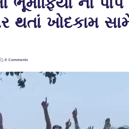
ં ભૂમાફિયા ના પાપે
સર થતાં ખોદકામ સામ
0 Comments