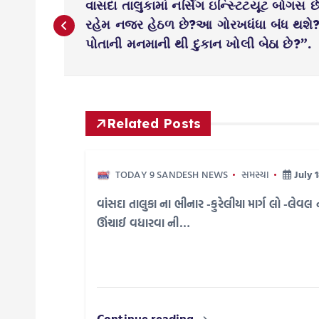
વાસદા તાલુકામાં નર્સિંગ ઇન્સ્ટિટયૂટ બોગસ 
o
રહેમ નજર હેઠળ છે?આ ગોરખધંધા બંધ થશે?
પોતાની મનમાની થી દુકાન ખોલી બેઠા છે?”.
s
t
Related Posts
n
TODAY 9 SANDESH NEWS
સમસ્યા
July 
a
વાંસદા તાલુકા ના ભીનાર -કુરેલીયા માર્ગ લો -લે
v
ઊંચાઈ વધારવા ની…
i
g
Continue reading