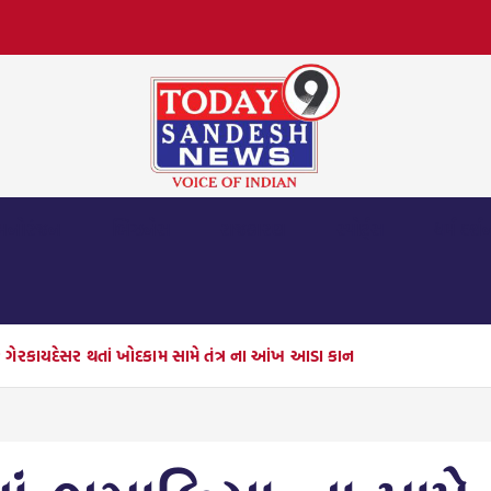
મનોરંજન
બિઝનેસ
રાજકારણ
સ્પોર્ટ્સ
ધર્મ દર્શ
ેર ગેરકાયદેસર થતાં ખોદકામ સામે તંત્ર ના આંખ આડા કાન