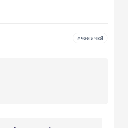
વલસાડ પારડી