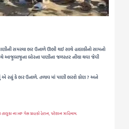
ે પાણીની સમસ્યા ભર ઉનાળે ઊભી થઈ સાથે હાલાકીનો સામનો
ં સાથે આજુબાજુના બોરના પાણીના જળસ્તર નીચા થવા જેવી
 એ રહ્યું કે ભર ઉનાળે. તળાવ માં પાણી ભરશે કોણ ? અને
 તાલુકા ના HP ગેસ ગ્રાહકો હેરાન, પરેશાન ત્રાહિમામ.