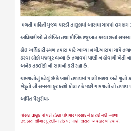
‌ મળતી માહિતી મુજબ પારડી તાલુકામાં આસમા ગામમાં લગભગ 3
અધિકારીઓ ને લેખિત તથા મૌખિક રજૂઆત કરવા છતાં સમસ્ય
કોઈ અધિકારી સ્થળ તપાસ માટે આવ્યા નથી.આસમા ગામે તળાવમ
કરવા લોકો મજબૂર બન્યા છે તળાવમાં પાણી ન હોવાથી ખેતી ના
અનેક તકલીફો નો સામનો કરી રહ્યા છે.
ગ્રામજનોનું કહેવું છે કે ખાલી તળાવમાં પાણી ભરાય અને જુનો
ખેડૂતો ની સમસ્યા દૂર કરશે કોણ ? કે પછી ગામજનો નો તળાવ
અમિત મૈસુરીયા-
વાંસદા તાલુકામાં પડી રહેલા ધોધમાર વરસાદ ને કારણે નદી -નાળા
છલકાતા ભીનાર કુરેલીયા રોડ પર પાણી ભરાતા વ્યવહાર ખોરવાયો.