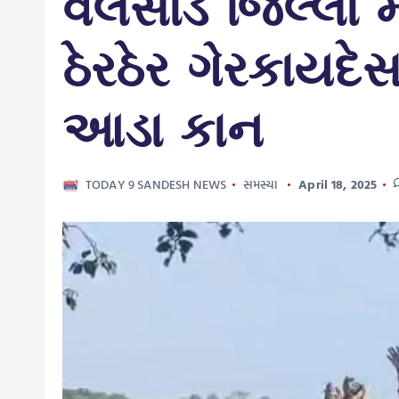
વલસાડ જિલ્લા મા
ઠેરઠેર ગેરકાયદે
આડા કાન
TODAY 9 SANDESH NEWS
સમસ્યા
April 18, 2025