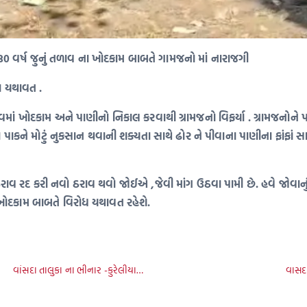
0 વર્ષ જુનું તળાવ ના ખોદકામ બાબતે ગામજનો માં નારાજગી
ા યથાવત .
ાં ખોદકામ અને પાણીનો નિકાલ કરવાથી ગ્રામજનો વિફર્યા . ગ્રામજનોન
 પાકને મોટું નુકસાન થવાની શક્યતા સાથે ઢોર ને પીવાના પાણીના ફાંફા
 ઠરાવ રદ કરી નવો ઠરાવ થવો જોઈએ ,જેવી માંગ ઉઠવા પામી છે. હવે જોવાનું
 ખોદકામ બાબતે વિરોધ યથાવત રહેશે.
વાંસદા તાલુકા ના ભીનાર -કુરેલીયા…
વાસદા