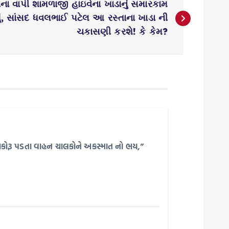
ીના વાપી શામળાજી હાઇવેના ખાડાનું સમારકામ
યું, સાંસદ ધવલભાઈ પટેલ આ રસ્તાના ખાડા ની
ચકાસણી કરશે! કે કેમ?
ર બાકોરૂ પડતા વાહન ચાલકોને અકસ્માત નો ભય,”