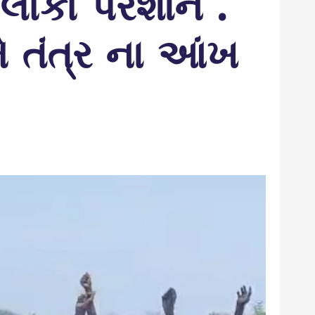
 લોકો પરેશાન .
ે તંત્ર ના આંખ