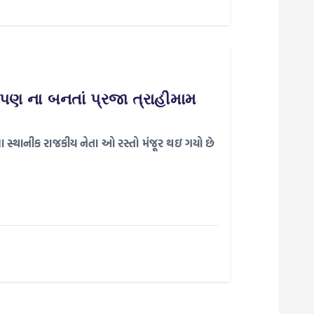
 પણ ના બનતાં પ્રજા ત્રાહીમામ
લા સ્થાનીક રાજકીય નેતા ઓ રસ્તો મંજૂર થઇ ગયો છે