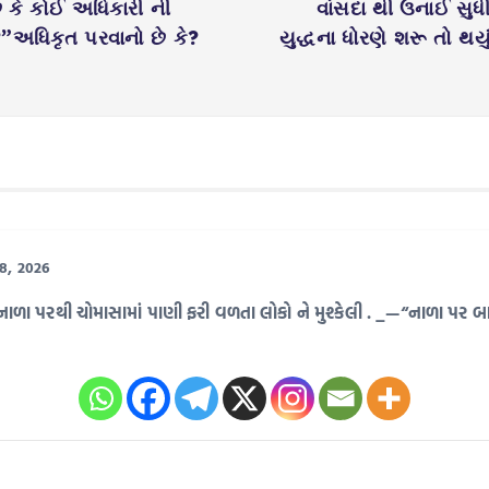
છે કે કોઈ અધિકારી ની
વાંસદા થી ઉનાઈ સુધ
”અધિકૃત પરવાનો છે કે?
યુદ્ધના ધોરણે શરૂ તો થ
18, 2026
વલ‌ નાળા પરથી ચોમાસામાં પાણી ફરી વળતા લોકો ને મુશ્કેલી . _—“નાળા પ