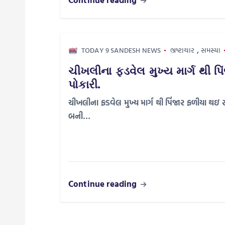
a
t
TODAY 9 SANDESH NEWS
ભ્રષ્ટાચાર
,
સમસ્યા
ચીખલીના ફડવેલ મુખ્ય માર્ગ થી પ
i
પોકારી.
o
ચીખલીના ફડવેલ મુખ્ય માર્ગ થી પિંજાર ફળીયા થઇ 
બની…
n
Continue reading