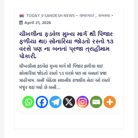
TODAY 9 SANDESH NEWS
ભ્રષ્ટાચાર
,
સમસ્યા
April 21, 2026
ચીખલીના ફડવેલ મુખ્ય માર્ગ થી પિંજાર
ફળીયા થઇ સોનારિયા જોડતો રસ્તો ૧૩
વરસે પણ ના બનતાં પ્રજા ત્રાહીમામ
પોકારી.
ચીખલીના ફડવેલ મુખ્ય માર્ગ થી પિંજાર ફળીયા થઇ
સોનારિયા જોડતો રસ્તો ૧૩ વરસે પણ ના બનતાં પ્રજા
ત્રાહીમામ. બની બેઠેલા સ્થાનીક રાજકીય નેતા ઓ રસ્તો
મંજૂર થઇ ગયો છે બની…