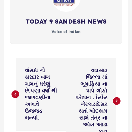
TODAY 9 SANDESH NEWS
Voice of Indian
P
વાંસદા નો
વલસાડ
o
સરદાર બાગ
જિલ્લા માં
ગામનું ઘરેણું
ભૂમાફિયા ના
s
છે.ઘણા વર્ષો થી
પાપે લોકો
જાળવણીના
પરેશાન . ઠેરઠેર
અભાવે
ગેરકાયદેસર
t
ઉજ્જડ
થતાં ખોદકામ
બન્યો.
સામે તંત્ર ના
n
આંખ આડા
કાન