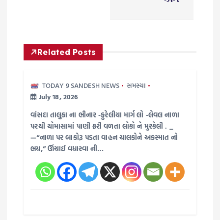
a
v
i
Related Posts
g
TODAY 9 SANDESH NEWS
સમસ્યા
July 18, 2026
a
વાંસદા તાલુકા ના ભીનાર -કુરેલીયા માર્ગ લો -લેવલ‌ નાળા
t
પરથી ચોમાસામાં પાણી ફરી વળતા લોકો ને મુશ્કેલી . _
—“નાળા પર બાકોરૂ પડતા વાહન ચાલકોને અકસ્માત નો
i
ભય,” ઊંચાઈ વધારવા ની…
o
n