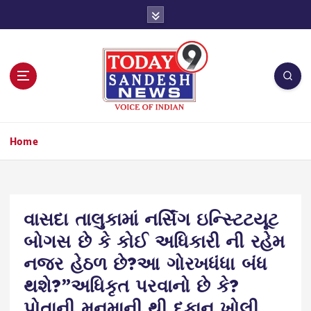
S
k
i
p
t
o
c
o
n
Home
t
e
n
t
વાસદા તાલુકામાં નર્સિંગ ઇન્સ્ટિટયૂટ
બોગસ છે કે કોઈ અધિકારી ની રહેમ
નજર હેઠળ છે?આ ગોરખધંધા બંધ
થશે?”અધિકૃત પરવાનો છે કે?
પોતાની મનમાની થી દુકાન ખોલી