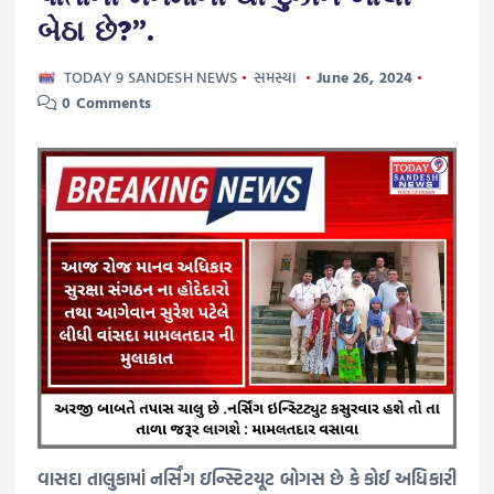
બેઠા છે?”.
TODAY 9 SANDESH NEWS
સમસ્યા
June 26, 2024
0 Comments
વાસદા તાલુકામાં નર્સિંગ ઇન્સ્ટિટયૂટ બોગસ છે કે કોઈ અધિકારી