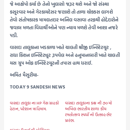
જે આક્ષેપો કર્યા છે તેનો ખુલાસો જરૂર થશે અને જો સંસ્થા
કસૂરવાર અને ગેરકાયદેસર જણાશે તો તાળા ચોક્કસ લાગશે
તેવો સંતોષકારક મામલતદાર અનિલ વસાવા તરફથી હોદ્દેદારોને
જવાબ મળતા વિદ્યાર્થીઓને પણ ન્યાય મળશે તેવી આશા નજરે
પડી.
વાસદા તાલુકાના ખડકાળા ખાતે ચાલતી શ્રીજી ઇન્સ્ટિટયૂટ ,
રાધા કિશન ઇન્સ્ટિટ્યૂટ રૂપવેલ અને હનુમાનબારી ખાતે ચાલતી
યસ ગ્રુપ ઓફ ઇન્સ્ટિટયૂટની તપાસ હાથ ધરાઈ.
અમિત મૈસુરીયા-
TODAY 9 SANDESH NEWS
વાસદા તાલુકા ના HP ગેસ ગ્રાહકો
વાંસદા તાલુકાના કક્ષ ની ૭૦ મો
હેરાન, પરેશાન ત્રાહિમામ.
અખિલ ભારતીય શાળા કીય
રમતોત્સવ સ્પધૉ નો ઉત્સાહ ભેર
પ્રારંભ.