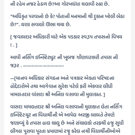
ની રહેમ નજર હેઠળ છે?આ ગોરખધંધા ચલાવી રહ્યા છે.
“અધિકૃત પરવાનો છે કે? પોતાની મનમાની થી દુકાન ખોલી બેઠા
છે?”. ઘણા સવાલો ઊભા થયા છે.
[ જવાબદાર અધિકારી માટે એક પડકાર સ્વરૂપ તપાસનો વિષય
! . ]
આવી નર્સિંગ ઇન્સ્ટિટ્યુટ ની ખૂબજ ઝીણવટભરી તપાસ ની
જરૂર ‌. ——————————-
—[માનવ અધિકાર સંગઠન અને પત્રકાર એકતા પરિષદના
હોદ્દેદારોએ તથા આગેવાન સુરેશ પટેલે ફરી એકવાર લીધી
મામલતદાર વાંસદા શ્રી અનિલ વસાવા ની મુલાકાત. ]
વાસદા મામલતદાર શ્રી અનિલ વસાવાની મુલાકાત લેતા નર્સિંગ
ઇન્સ્ટિટયૂટ ના વિદ્યાર્થીની એ આપેલ અરજી બાબતે તેમણે
જણાવ્યું કે તપાસ હાલ ચાલુ છે અને સંચાલકો તરફથી હજુ સુધી
લીગલ પુરાવા પૂરતા પ્રમાણમાં રજૂ કરેલ નથી વિદ્યાર્થીનીઓએ