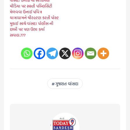
વાંસદા ઉનાઈ થી સોશિયલ
મીડિયા પર સસ્તી પબ્લિસિટી
મેળવવા ઉનાઈ પવિત્ર
યાત્રાધામને ચીરહરણ કરતી પોસ્ટ
મુકાઈ સાથે વાંસદા પોલીસ ની
છબી પર પણ ઉભા કર્યા
સવાલ.???
ગુજરાત વાંસદા