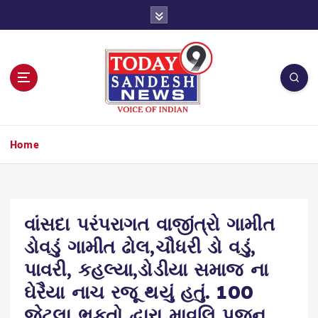
S
k
i
p
t
o
c
o
n
Home
t
e
n
t
વાંસદા પરંપરાગત વાજીંત્રો ગામીત
ડોવડું ગામીત ઢોલ,ચૌધરી ડો વડું,
પાવરી, કહલ્યા,ડોડીયા સમાજ ના
ઘેરૈયા નાચ રજૂ થયું હતું. 100
જેટલા ભકતો દ્વારા માવલિ પૂજન