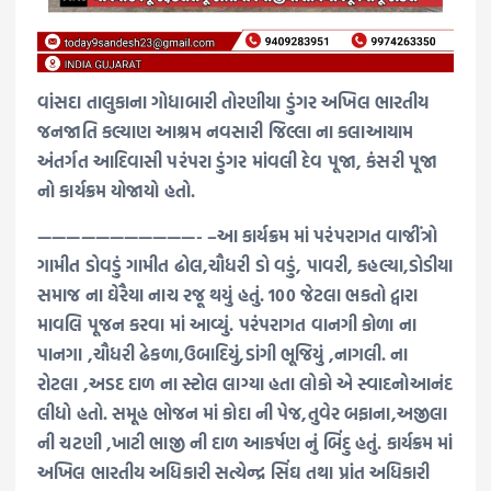
વાંસદા તાલુકાના ગોધાબારી તોરણીયા ડુંગર અખિલ ભારતીય
જનજાતિ કલ્યાણ આશ્રમ નવસારી જિલ્લા ના કલાઆયામ
અંતર્ગત આદિવાસી પરંપરા ડુંગર માંવલી દેવ પૂજા, કંસરી પૂજા
નો કાર્યક્રમ યોજાયો હતો.
———————————- –આ કાર્યક્રમ માં પરંપરાગત વાજીંત્રો
ગામીત ડોવડું ગામીત ઢોલ,ચૌધરી ડો વડું, પાવરી, કહલ્યા,ડોડીયા
સમાજ ના ઘેરૈયા નાચ રજૂ થયું હતું. 100 જેટલા ભકતો દ્વારા
માવલિ પૂજન કરવા માં આવ્યું. પરંપરાગત વાનગી કોળા ના
પાનગા ,ચૌધરી ઢેકળા,ઉબાદિયું,ડાંગી ભૂજિયું ,નાગલી. ના
રોટલા ,અડદ દાળ ના સ્ટોલ લાગ્યા હતા લોકો એ સ્વાદનોઆનંદ
લીધો હતો. સમૂહ ભોજન માં કોદા ની પેજ,તુવેર બફાના,અજીલા
ની ચટણી ,ખાટી ભાજી ની દાળ આકર્ષણ નું બિંદુ હતું. કાર્યક્રમ માં
અખિલ ભારતીય અધિકારી સત્યેન્દ્ર સિંઘ તથા પ્રાંત અધિકારી