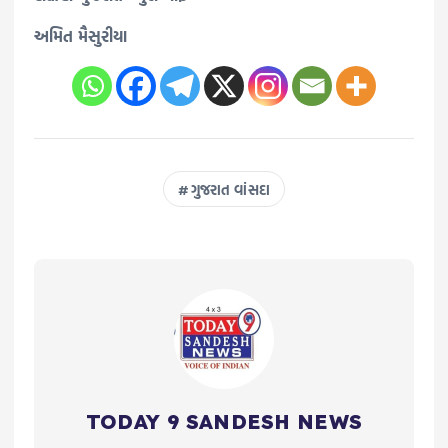
અમિત મૈસુરીયા
ગુજરાત વાંસદા
TODAY 9 SANDESH NEWS