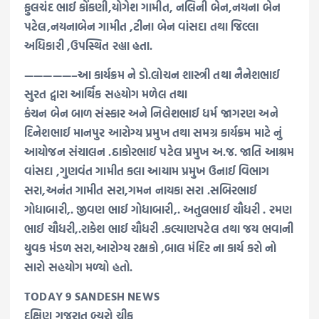
ફુલચંદ ભાઈ કોંકણી,યોગેશ ગામીત, નલિની બેન,નયના બેન
પટેલ,નયનાબેન ગામીત ,ટીના બેન વાંસદા તથા જિલ્લા
અધિકારી ,ઉપસ્થિત રહ્યા હતા.
—————–આ કાર્યક્રમ ને ડો.લોચન શાસ્ત્રી તથા નૈનેશભાઈ
સુરત દ્વારા આર્થિક સહયોગ મળેલ તથા
કંચન બેન બાળ સંસ્કાર અને નિલેશભાઈ ધર્મ જાગરણ અને
દિનેશભાઈ માનપુર આરોગ્ય પ્રમુખ તથા સમગ્ર કાર્યક્રમ માટે નું
આયોજન સંચાલન .ઠાકોરભાઈ પટેલ પ્રમુખ અ.જ. જાતિ આશ્રમ
વાંસદા ,ગુણવંત ગામીત કલા આયામ પ્રમુખ ઉનાઈ વિભાગ
સરા,અનંત ગામીત સરા,ગમન નાયકા સરા .સબિરભાઈ
ગોધાબારી,. જીવણ ભાઈ ગોધાબારી,. અતુલભાઈ ચૌધરી . રમણ
ભાઈ ચૌધરી,.રાકેશ ભાઈ ચૌધરી .કલ્યાણપટેલ તથા જય ભવાની
યુવક મંડળ સરા,આરોગ્ય રક્ષકો ,બાલ મંદિર ના કાર્ય કરો નો
સારો સહયોગ મળ્યો હતો.
TODAY 9 SANDESH NEWS
દક્ષિણ ગુજરાત બ્યુરો ચીફ