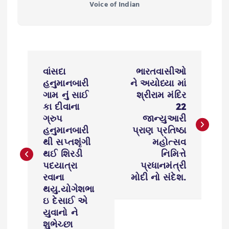
Voice of Indian
P
વાંસદા
ભારતવાસીઓ
o
હનુમાનબારી
ને અયોધ્યા માં
ગામ નું સાઈ
શ્રીરામ મંદિર
s
કા દીવાના
22
ગ્રુપ
જાન્યુઆરી
હનુમાનબારી
પ્રાણ પ્રતિષ્ઠા
t
થી સપ્તશૃંગી
મહોત્સવ
થઈ શિરડી
નિમિત્તે
n
પદયાત્રા
પ્રધાનમંત્રી
રવાના
મોદી નો સંદેશ.
a
થયુ.યોગેશભા
ઇ દેસાઈ એ
v
યુવાનો ને
શુભેચ્છા