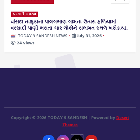
વરસાદી સમસ્યા
સી
વાંસદા તાલુકાના પાલગભાણ ગામના ઉતારા ફળિયામાં
વ
વરસાદી પાણી ભરાતા ચાર લોકોને સલામત સ્થળે ખસેડાયા.
ડ
મ
TODAY 9 SANDESH NEWS
July 31, 2026
24 views
Copyright © 2026 TODAY 9 SANDESH | Powered by
Desert
Themes