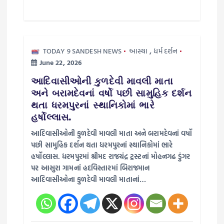
TODAY 9 SANDESH NEWS
આસ્થા
,
ધર્મ દર્શન
June 22, 2026
આદિવાસીઓની કુળદેવી માવલી માતા
અને બરામદેવનાં વર્ષો પછી સામુહિક દર્શન
થતા ધરમપુરનાં સ્થાનિકોમાં ભારે
હર્ષોલ્લાસ.
આદિવાસીઓની કુળદેવી માવલી માતા અને બરામદેવનાં વર્ષો
પછી સામુહિક દર્શન થતા ધરમપુરનાં સ્થાનિકોમાં ભારે
હર્ષોલ્લાસ. ધરમપુરમાં શ્રીમદ રાજચંદ્ર ટ્રસ્ટનાં મોહનગઢ ડુંગર
પર આસુરા ગામનાં હદવિસ્તારમાં બિરાજમાન
આદિવાસીઓના કુળદેવી માવલી માતાનાં…