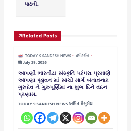
i
પાઠવી.
g
a
Related Posts
t
TODAY 9 SANDESH NEWS
ધર્મ દર્શન
i
July 29, 2026
o
આપણી ભારતીય સંસ્કૃતિ પરંપરા પ્રમાણે
આપણા જીવન માં સાચો માર્ગ બતાવનાર
n
ગુરુદેવ ને ગુરુપૂર્ણિમા ના શુભ દિને વંદન
પ્રણામ.
TODAY 9 SANDESH NEWS અમિત મૈસુરીયા