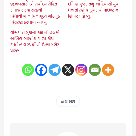
જી.નવસારી શ્રી સર્વોદય રોહિત
દક્ષિણ ગુજરાતનું આદિવાસી યુવા
સમાજ સંસ્થા તરફથી
ધન તોરણીયા ડુંગર થી માઉન્ટ ના
વિદ્યાર્થીઓને વિનામૂલ્ય નોટબુક
શિખરે પહોંચ્યું.
વિતરણ કરવામાં આવ્યું.
વાંસદા તાલુકાના કક્ષ ની ૭૦ મો
અખિલ ભારતીય શાળા કીય
રમતોત્સવ સ્પધૉ નો ઉત્સાહ ભેર
પ્રારંભ.
વાંસદા