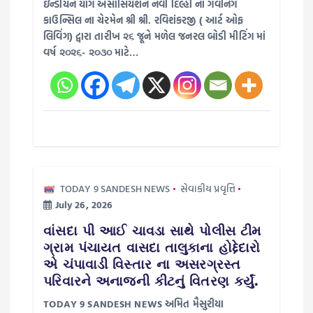
n
ઇન્ડીયન યોગ એસોસિયેશન નવી દિલ્હી ના ગવર્નિંગ
કાઉન્સિલ ના ચેરમેન શ્રી શ્રી. રવિશંકરજી ( આર્ટ ઓફ
લિવિંગ) દ્વારા તારીખ ૨૬ જૂને મળેલ જનરલ બોડી મીટિંગ માં
વર્ષ ૨૦૨૬- ૨૦૩૦ માટે…
TODAY 9 SANDESH NEWS
સેવાકીય પ્રવૃત્તિ
July 26, 2026
વાંસદા પી આઈ ચાવડા સાથે પોલીસ ટીમ
ગ્રામ પંચાયત વાસદા તાલુકાના હોદ્દેદારો
એ ચંપાવાડી વિસ્તાર ના અસરગ્રસ્ત
પરિવારને અનાજની કીટનું વિતરણ કર્યું.
TODAY 9 SANDESH NEWS અમિત મૈસુરીયા