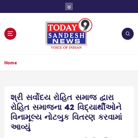
S
k
i
p
t
o
c
o
n
Home
t
e
n
t
શ્રી સર્વોદય રોહિત સમાજ દ્વારા
રોહિત સમાજના 42 વિદ્યાર્થીઓને
વિનામૂલ્ય નોટબુક વિતરણ કરવામાં
આવ્યું