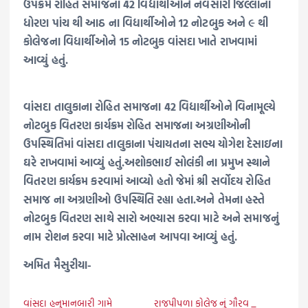
ઉપક્રમે રોહિત સમાજના 42 વિદ્યાર્થીઓને નવસારી જિલ્લાના
ધોરણ પાંચ થી આઠ ના વિદ્યાર્થીઓને 12 નોટબુક અને ૯ થી
કોલેજના વિદ્યાર્થીઓને 15 નોટબુક વાંસદા ખાતે રાખવામાં
આવ્યું હતું.
વાંસદા તાલુકાના રોહિત સમાજના 42 વિદ્યાર્થીઓને વિનામૂલ્યે
નોટબુક વિતરણ કાર્યક્રમ રોહિત સમાજના અગ્રણીઓની
ઉપસ્થિતિમાં વાંસદા તાલુકાના પંચાયતના સભ્ય યોગેશ દેસાઇના
ઘરે રાખવામાં આવ્યું હતું.અશોકભાઈ સોલંકી ના પ્રમુખ સ્થાને
વિતરણ કાર્યક્રમ કરવામાં આવ્યો હતો જેમાં શ્રી સર્વોદય રોહિત
સમાજ ના અગ્રણીઓ ઉપસ્થિતિ રહ્યા હતા.અને તેમના હસ્તે
નોટબુક વિતરણ સાથે સારો અભ્યાસ કરવા માટે અને સમાજનું
નામ રોશન કરવા માટે પ્રોત્સાહન આપવા આવ્યું હતું.
અમિત મૈસુરીયા-
વાંસદા હનુમાનબારી ગામે
રાજપીપળા કોલેજ નું ગૌરવ _