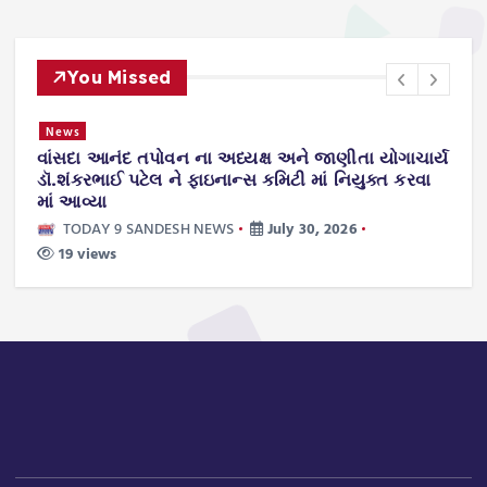
You Missed
News
વાંસદા આનંદ તપોવન ના અધ્યક્ષ અને જાણીતા યોગાચાર્ય
ન
.
ડૉ.શંકરભાઈ પટેલ ને ફાઇનાન્સ કમિટી માં નિયુક્ત કરવા
ટ
માં આવ્યા
TODAY 9 SANDESH NEWS
July 30, 2026
19 views