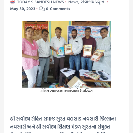
TODAY 9 SANDESH NEWS
News
,
સેવાકીય પ્રવૃત્તિ
May 30, 2023
0 Comments
રોહિત સમાજના આગેવાનો ઉપસ્થિત
શ્રી સર્વોદય રોહિત સમાજ સુરત વલસાડ નવસારી જિલ્લાના
નવસારી અને શ્રી સર્વોદય શિક્ષણ મંડળ સુરતના સંયુક્ત