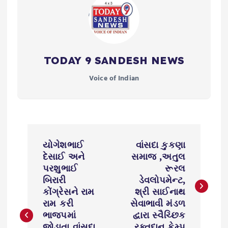
TODAY 9 SANDESH NEWS
Voice of Indian
P
યોગેશભાઈ
વાંસદા કુકણા
o
દેસાઈ અને
સમાજ ,અતુલ
પરશુભાઈ
રૂરલ
s
બિરારી
ડેવલોપમેન્ટ,
કોંગ્રેસને રામ
શ્રી સાઈનાથ
રામ કરી
સેવાભાવી મંડળ
t
ભાજપમાં
દ્વારા સ્વૈચ્છિક
જોડાતા વાંસદા
રક્તદાન કેમ્પ