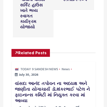
n
સર્કિટ હાઉસ
ખાતે ભવ્ય
a
સ્વાગત
કાર્યક્રમ
v
યોજાયો
i
g
Related Posts
a
TODAY 9 SANDESH NEWS
News
t
July 30, 2026
i
વાંસદા આનંદ તપોવન ના અધ્યક્ષ અને
જાણીતા યોગાચાર્ય ડૉ.શંકરભાઈ પટેલ ને
o
ફાઇનાન્સ કમિટી માં નિયુક્ત કરવા માં
આવ્યા