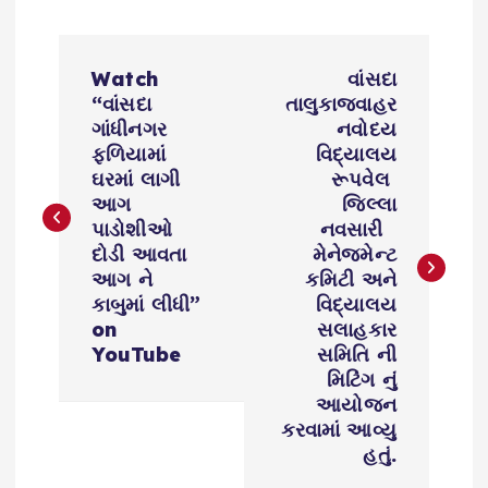
P
Watch
વાંસદા
o
“વાંસદા
તાલુકાજવાહર
ગાંધીનગર
નવોદય
s
ફળિયામાં
વિદ્યાલય
ઘરમાં લાગી
રૂપવેલ
આગ
જિલ્લા
t
પાડોશીઓ
નવસારી
દોડી આવતા
મેનેજમેન્ટ
n
આગ ને
કમિટી અને
કાબુમાં લીધી”
વિદ્યાલય
a
on
સલાહકાર
YouTube
સમિતિ ની
v
મિટિંગ નું
આયોજન
i
કરવામાં આવ્યુ
હતું.
g