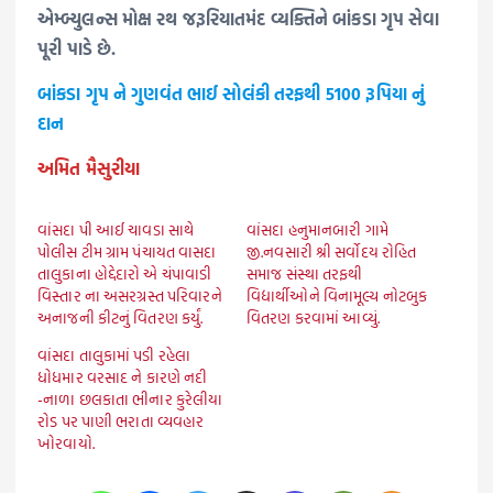
એમ્બ્યુલન્સ મોક્ષ રથ જરૂરિયાતમંદ વ્યક્તિને બાંકડા ગૃપ સેવા
પૂરી પાડે છે.
બાંકડા ગૃપ ને ગુણવંત ભાઈ સોલંકી તરફથી 5100 રૂપિયા નું
દાન
અમિત મૈસુરીયા
વાંસદા પી આઈ ચાવડા સાથે
વાંસદા હનુમાનબારી ગામે
પોલીસ ટીમ ગ્રામ પંચાયત વાસદા
જી.નવસારી શ્રી સર્વોદય રોહિત
તાલુકાના હોદ્દેદારો એ ચંપાવાડી
સમાજ સંસ્થા તરફથી
વિસ્તાર ના અસરગ્રસ્ત પરિવારને
વિદ્યાર્થીઓને વિનામૂલ્ય નોટબુક
અનાજની કીટનું વિતરણ કર્યું.
વિતરણ કરવામાં આવ્યું.
વાંસદા તાલુકામાં પડી રહેલા
ધોધમાર વરસાદ ને કારણે નદી
-નાળા છલકાતા ભીનાર કુરેલીયા
રોડ પર પાણી ભરાતા વ્યવહાર
ખોરવાયો.