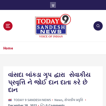
S
k
i
p
t
o
c
o
n
Home
t
e
n
t
વાંસદા બાંકડા ગૃપ દ્વારા સેવાકીય
પ્રવૃત્તિ ને જોઈ દાન દાતા કરે છે
દાન
TODAY 9 SANDESH NEWS
News
,
સેવાકીય પ્રવૃત્તિ
December 28, 2022
0 Comments