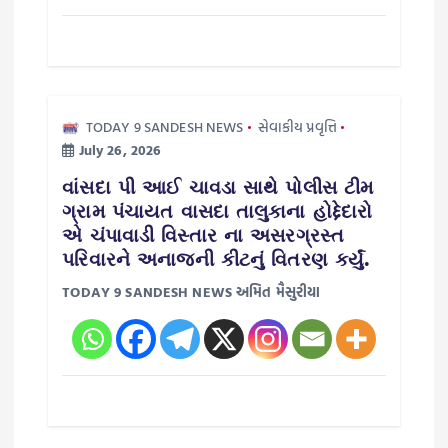
TODAY 9 SANDESH NEWS
સેવાકીય પ્રવૃત્તિ
July 26, 2026
વાંસદા પી આઈ ચાવડા સાથે પોલીસ ટીમ
ગ્રામ પંચાયત વાસદા તાલુકાના હોદ્દેદારો
એ ચંપાવાડી વિસ્તાર ના અસરગ્રસ્ત
પરિવારને અનાજની કીટનું વિતરણ કર્યું.
TODAY 9 SANDESH NEWS અમિત મૈસુરીયા