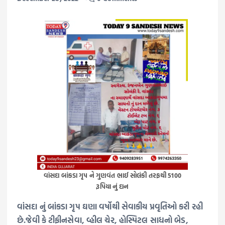
વાંસદા બાંકડા ગૃપ ને ગુણવંત ભાઈ સોલંકી તરફથી 5100
રૂપિયા નું દાન
વાંસદા નું બાંકડા ગૃપ ઘણા વર્ષોથી સેવાકીય પ્રવૃતિઓ કરી રહી
છે.જેવી કે ટીફીનસેવા, વ્હીલ ચેર, હોસ્પિટલ સાધનો બેડ,