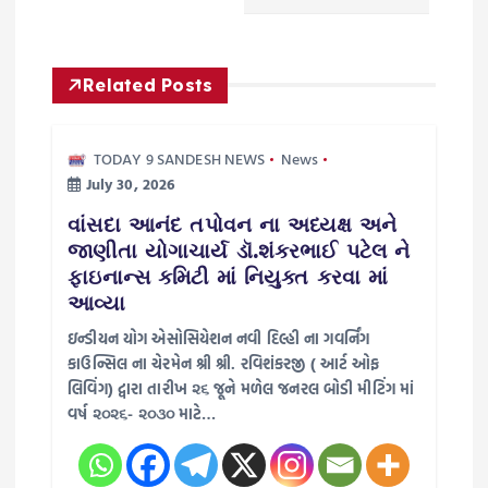
a
Related Posts
t
i
TODAY 9 SANDESH NEWS
News
July 30, 2026
o
વાંસદા આનંદ તપોવન ના અધ્યક્ષ અને
જાણીતા યોગાચાર્ય ડૉ.શંકરભાઈ પટેલ ને
n
ફાઇનાન્સ કમિટી માં નિયુક્ત કરવા માં
આવ્યા
ઇન્ડીયન યોગ એસોસિયેશન નવી દિલ્હી ના ગવર્નિંગ
કાઉન્સિલ ના ચેરમેન શ્રી શ્રી. રવિશંકરજી ( આર્ટ ઓફ
લિવિંગ) દ્વારા તારીખ ૨૬ જૂને મળેલ જનરલ બોડી મીટિંગ માં
વર્ષ ૨૦૨૬- ૨૦૩૦ માટે…