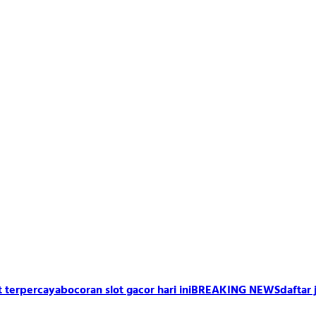
t terpercaya
bocoran slot gacor hari ini
BREAKING NEWS
daftar 