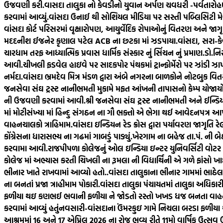
ઉજવણી કરી.
વાસદા તાલુકા નો કેવડીનો યુવાન અર્પણ ચવધરી -પર્વતારોહણ મ
કરવામાં આવ્યું.
વાંસદા ઉનાઈ થી સોશિયલ મીડિયા પર સસ્તી પબ્લિસિટી મે
વાંસદા કોર્ટ પરિસરમાં વૃક્ષારોપણ, આયુર્વેદિક રોપાઓનું વિતરણ અને જાગૃત
મદદનીશ ઈજનેર કૃણાલ પટેલ ACB ના છટકા માં ઝડપાયા.
વાંસદા, સરા-ક
ચારધામ તરફ આધ્યાત્મિક પ્રવાસ ધાર્મિક સંસ્કાર નું સિંચન નું પ્રમાણ.
ડો.નિ
આવી.
ચીખલી ફડવેલ હાઇવે પર સાદકપોર પંથકમાં ટ્રાન્ફોર્મેરો પર ઝાંડી ઝ
નર્મદા.
વાંસદા ભ્રમદેવ મિત્ર મંડળ દ્વારા અંબે નગરના બાળકોને નોટબુક વિત
જનસેવા સંઘ ટ્રસ્ટ નાનીભમતી મુકામે મફત આંખની તાપાસનો કેમ્પ યોજાયો
ની ઉજવણી કરવામાં આવી.
શ્રી જનસેવા સંઘ ટ્રસ્ટ નાનીભમતી અને ઈન્ડ
માં મોટીસંખ્યા માં હિન્દુ સંગઠન ના ગૌ ભક્તો એ ભેગા થઈ આવેદનપત્ર આપ્ય
વાહનચાલકો ત્રાહિમામ.
વાંસદા ઇન્ડિયન રેડ ક્રોસ દ્વારા પર્યાવરણ જાગૃતિ ર
કોંગ્રેસના ધારાસભ્ય ના ગઢમાં ગાબડું પાડ્યું.
ખેરગામ ના બહેજ તા.પં. ની બેઠક
કરવામા આવી.
રાજપીપળા કોલેજનું ઓલ ઇન્ડિયા ઇન્ટર યુનિવર્સિટી વોટર
કોલેજ માં અભ્યાસ કરતી ચિખલી ના રૂમલા ની વિદ્યાર્થિની એ ગળે ફાંસો ખાઈ
ભીનાર ખાતે રાખવામાં આવ્યો હતો..
વાંસદા તાલુકાના ભીનાર ગામમાં ભા
ના બનતાં પ્રજા ત્રાહીમામ પોકારી.
વાંસદા તાલુકા પંચાયતમાં તાલુકા અધિક
ફળીયા થઇ કણભઈ ભવાની ફળીયા ને જોડતો રસ્તો ખખડ ધજ બનતા વાહનચા
કરવામાં આવ્યું હતું
નવસારી-વાંસદાના ઉંમરકુઇ ગામે નિચલા બરડા ફળીયા 
આશ્રમમાં 16 અને 17 એપ્રિલ 2026 ના રોજ ભવ્ય રીતે 11મો વાર્ષિક ઉત્સ