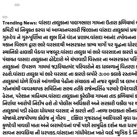
Trending News:
વાંસદા તાલુકાના પાલગભાણ ગામના ઉતારા ફળિયામાં 
કમિટી માં નિયુક્ત કરવા માં આવ્યા
નવસારી જિલ્લાના વાંસદા તાલુકામાં પ્
ગુરુદેવ ને ગુરુપૂર્ણિમા ના શુભ દિને વંદન પ્રણામ.
વાંસદા આનંદ તપોવનના સ્
મકાન વિભાગ દ્વારા ભારે વરસાદથી અસરગ્રસ્ત ગ્રામ્ય માર્ગો પર યુદ્ધના ધ
સ્થાનિકો હાલાકી વેઠવા મજબૂર.
વાંસદા તાલુકા માં ભારે વારસાદના કારણ
પંચાયત વાસદા તાલુકાના હોદ્દેદારો એ ચંપાવાડી વિસ્તાર ના અસરગ્રસ્ત પરિ
તાલુકાનાં ઉપસળ ગામમાં જરૂરિયાતમંદ પરિવારોને 45 ધાબળાનું વિતરણ કર
રહશે.
વાંસદા તાલુકા માં ભારે વરસાદ ના કારણે બપોરે ૩:૦૦ કલાકે રસ્તાઓ 
તાલુકામાં ધોળે દિવસે આંગળીયા પેઢીના સંચાલક ની નજર ચૂકવી 14 લાખ
ઝોનમાંથી વ્યવસ્થાપક સમિતિના સભ્ય તરીકે રાજેન્દ્રસિંહ પરમારે ઉમેદવારીપત્
હેરાન, પરેશાન ત્રાહિમામ.
વાંસદા તાલુકાના કુરેલીયા ગામના તાડ ફળિયામાં ક
નિર્ણય! આરોપી નિર્દોષ હશે તો પોલીસ અધિકારી અને સરકારી વકીલ પર
તાલુકામાં પડી રહેલા ધોધમાર વરસાદ ને કારણે નદી -નાળા છલકાતા ભીનાર
યોજાયો.
રાજપીપળા કોલેજ નું ગૌરવ _ દક્ષિણ ગુજરાતનું આદિવાસી યુવા ધન ત
કુળદેવી માવલી માતા અને બરામદેવનાં વર્ષો પછી સામુહિક દર્શન થતા ધરમપુર
સાવન સાવલિયા ની ધરપકડ.
વાંસદાના ગાંધીમેદાન ખાતે વર્લ્ડ મ્યુઝિક ડે