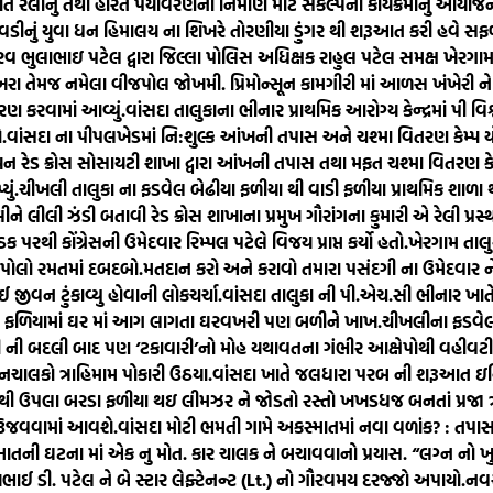
િ રેલીનું તથા હરિત પર્યાવરણના નિર્માણ માટે સંકલ્પના કાર્યક્રમોનુ આયોજન 
ેવડીનું યુવા ધન હિમાલય ના શિખરે તોરણીયા ડુંગર થી શરૂઆત કરી હવે સ
રવ ભુલાભાઇ પટેલ દ્વારા જિલ્લા પોલિસ અધિક્ષક રાહુલ પટેલ સમક્ષ ખેરગ
ાખરા તેમજ નમેલા વીજપોલ જોખમી. પ્રિમોન્સૂન કામગીરી માં આળસ ખંખેરી ને તં
રણ કરવામાં આવ્યું.
વાંસદા તાલુકાના ભીનાર પ્રાથમિક આરોગ્ય કેન્દ્રમાં પી
.
વાંસદા ના પીપલખેડમાં નિ:શુલ્ક આંખની તપાસ અને ચશ્મા વિતરણ કેમ્પ ય
િયન રેડ ક્રોસ સોસાયટી શાખા દ્વારા આંખની તપાસ તથા મફત ચશ્મા વિતરણ ક
ું.
ચીખલી તાલુકા ના ફડવેલ બેઢીયા ફળીયા થી વાડી ફળીયા પ્રાથમિક શાળ
ેલીને લીલી ઝંડી બતાવી રેડ ક્રોસ શાખાના પ્રમુખ ગૌરાંગના કુમારી એ રેલી પ્રસ
 પરથી કોંગ્રેસની ઉમેદવાર રિમ્પલ પટેલે વિજય પ્રાપ્ત કર્યો હતો.
ખેરગામ તાલ
 પોલો રમતમાં દબદબો.
મતદાન કરો અને કરાવો તમારા પસંદગી ના ઉમેદવાર
 જીવન ટુંકાવ્યુ હોવાની લોકચર્ચા.
વાંસદા તાલુકા ની પી.એચ.સી ભીનાર ખાતે 
ઠેલ ફળિયામાં ઘર માં આગ લાગતા ઘરવખરી પણ બળીને ખાખ.
ચીખલીના ફડવેલ 
ારી ની બદલી બાદ પણ ‘ટકાવારી’નો મોહ યથાવતના ગંભીર આક્ષેપોથી વહીવટી 
લકો ત્રાહિમામ પોકારી ઉઠયા.
વાંસદા ખાતે જલધારા પરબ ની શરૂઆત ઇન્ડિ
થી ઉપલા બરડા ફળીયા થઇ લીમઝર ને જોડતો રસ્તો ખખડધજ બનતાં પ્રજા ત્
વ ઉજવવામાં આવશે.
વાંસદા મોટી ભમતી ગામે અકસ્માતમાં નવા વળાંક? : તપાસ 
માતની ઘટના માં એક નુ મોત. કાર ચાલક ને બચાવવાનો પ્રયાસ. “લગ્ન નો ખુ
જયભાઈ ડી. પટેલ ને બે સ્ટાર લેફ્ટેનન્ટ (Lt.) નો ગૌરવમય દરજ્જો અપાયો.
નવસ