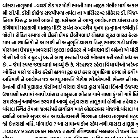
વાંસદા તાલુકામાં –વઘઈ રોડ પર મોટી ભમતી ગામ નજીક ગંભીર માર્ગ અકસ્
શ્રી સી.પી. ડીગ્રી કોલેજ રાજપીપળા નર્મદા ના આસિસ્ટન્ટ પ્રોફેસર ડૉ. વિ
નિયમ વિરુદ્ધ બદલી બાબતે જી. કલેક્ટર ને આપ્યુ આવેદનપત્ર.
વાંસદા તા
ફળિયામાં મહાકાળી માતાજી મંદિરે સવંત ‌‌૨૦૮૨ચૈત્ર‌ પુનમ (હનુમાન જયંતી)
જોતી ! રોહિત સમાજ નો દીકરો દીપક દીલીપભાઇ ચૌહાણ સુરત ભારત કેન્સર હ
ગામ ના સ્થાનિકો ને આઝાદી ની અનુભૂતિ.
વાસદા હિન્દુ સમાજ ગઢી ધર્મશા
મોરચાના ઉપપ્રમુખ
નવસારી જીલ્લા કલેક્ટર ને આંગણવાડી બહેનો એ મોટી સ
જે સી બી વડે 3 ફૂટ નું બન્ને બાજુ રસ્તાની વચ્ચે ખોદકામ કરી રસ્તો બંધ ક
છે. – જેમાં સ્પષ્ટ જણાવામાં આવ્યું છે કે, ગેરહાજર રહેલા વિદ્યાર્થીઓ 
ઓફિસ પાસે જ સીઝ કરેલી હાયવા ટ્રક લઈ ફરાર ભૂમાફિયા! કાયદાને કર્યો 
અધિકારી ને આવેદન પત્ર આપ્યુ.મારુતિ ઝેરોક્ષ સી.એસ.સી. સેન્ટર ની માન
કેન્દ્રની લીધી મુલાકાત.
જેસીઆઈ વાંસદા રોયલ દ્વારા મહિલા દિનની ઉજવણ
ઉજવણી કરવામાં આવી.
વાંસદા તાલુકાના ભીનાર ગામે થાણા ડુંગરી ગામે ક્રિક
સમારંભનું આયોજન કરવામાં આવ્યું હતું.
વાસદા તાલુકામાં હોળીના તહેવાર
વાંસદા સ્થિત તેમના જનસંપર્ક કાર્યાલય ખાતે લોકદરબાર યોજાયો.
વાંસદા ખા
ચર્ચાનો આખરે સુખદ અંત આવ્યો
નવસારી જિલ્લાના વાંસદા તાલુકામાં મહુવ
જો છેતરાશો નહિ. મોબાઈલ ? આ સામાન્ય ફોન સ્કેમ નથી.
વાસદા તાલુકા ન
.
TODAY 9 SANDESH NEWS તરફથી રવિન્દ્રભાઇ મહાકાલ ને જન્મ દિન ની શ