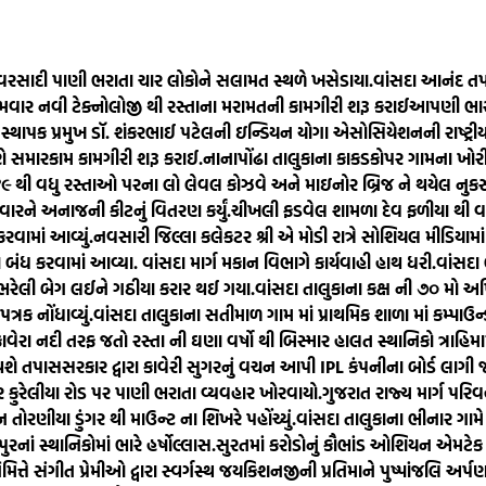
વરસાદી પાણી ભરાતા ચાર લોકોને સલામત સ્થળે ખસેડાયા.
વાંસદા આનંદ તપ
રથમવાર નવી ટેક્નોલોજી થી રસ્તાના મરામતની કામગીરી શરૂ કરાઈ
આપણી ભારતી
થાપક પ્રમુખ ડૉ. શંકરભાઈ પટેલની ઇન્ડિયન યોગા એસોસિયેશનની રાષ્ટ્રીય સ
ોરણે સમારકામ કામગીરી શરૂ કરાઈ.
નાનાપોંઢા તાલુકાના કાકડકોપર ગામના ખોરી
ે ૪૯ થી વધુ રસ્તાઓ પરના લો લેવલ કોઝવે અને માઇનોર બ્રિજ ને થયેલ નુક
વારને અનાજની કીટનું વિતરણ કર્યું.
ચીખલી ફડવેલ શામળા દેવ ફળીયા થી વા
વામાં આવ્યું.
નવસારી જિલ્લા કલેકટર શ્રી એ મોડી રાત્રે સોશિયલ મીડિયા
બંધ કરવામાં આવ્યા. વાંસદા માર્ગ મકાન વિભાગે કાર્યવાહી હાથ ધરી.
વાંસદા 
 ભરેલી બેગ લઈને ગઠીયા કરાર થઈ ગયા.
વાંસદા તાલુકાના કક્ષ ની ૭૦ મો અ
રક નોંધાવ્યું.
વાંસદા તાલુકાના સતીમાળ ગામ માં પ્રાથમિક શાળા માં કમ્પાઉન્ડ
ાવેરા નદી તરફ જતો રસ્તા ની ઘણા વર્ષો થી બિસ્માર હાલત સ્થાનિકો ત્રાહિમ
 થશે તપાસ
સરકાર દ્વારા કાવેરી સુગરનું વચન આપી IPL કંપનીના બોર્ડ લાગ
 કુરેલીયા રોડ પર પાણી ભરાતા વ્યવહાર ખોરવાયો.
ગુજરાત રાજ્ય માર્ગ પર
ોરણીયા ડુંગર થી માઉન્ટ ના શિખરે પહોંચ્યું.
વાંસદા તાલુકાના ભીનાર ગામે
નાં સ્થાનિકોમાં ભારે હર્ષોલ્લાસ.
સુરતમાં કરોડોનું કૌભાંડ ઓશિયન એમટેક 
 નિમિત્તે સંગીત પ્રેમીઓ દ્વારા સ્વર્ગસ્થ જયકિશનજીની પ્રતિમાને પુષ્પાંજલિ 