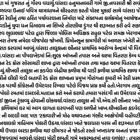
ાં ગુજરાત નું ગૌરવ વધાર્યુ.
વાંસદા હનુમાનબારી ગામે જી.નવસારી શ્રી સર
ળવવા ઉનાઈ પવિત્ર યાત્રાધામને ચીરહરણ કરતી પોસ્ટ મુકાઈ સાથે વાંસદા
િ રેલીનું તથા હરિત પર્યાવરણના નિર્માણ માટે સંકલ્પના કાર્યક્રમોનુ આયોજન 
ેવડીનું યુવા ધન હિમાલય ના શિખરે તોરણીયા ડુંગર થી શરૂઆત કરી હવે સ
રવ ભુલાભાઇ પટેલ દ્વારા જિલ્લા પોલિસ અધિક્ષક રાહુલ પટેલ સમક્ષ ખેરગ
ાખરા તેમજ નમેલા વીજપોલ જોખમી. પ્રિમોન્સૂન કામગીરી માં આળસ ખંખેરી ને તં
રણ કરવામાં આવ્યું.
વાંસદા તાલુકાના ભીનાર પ્રાથમિક આરોગ્ય કેન્દ્રમાં પી
.
વાંસદા ના પીપલખેડમાં નિ:શુલ્ક આંખની તપાસ અને ચશ્મા વિતરણ કેમ્પ ય
િયન રેડ ક્રોસ સોસાયટી શાખા દ્વારા આંખની તપાસ તથા મફત ચશ્મા વિતરણ ક
ું.
ચીખલી તાલુકા ના ફડવેલ બેઢીયા ફળીયા થી વાડી ફળીયા પ્રાથમિક શાળ
ેલીને લીલી ઝંડી બતાવી રેડ ક્રોસ શાખાના પ્રમુખ ગૌરાંગના કુમારી એ રેલી પ્રસ
 પરથી કોંગ્રેસની ઉમેદવાર રિમ્પલ પટેલે વિજય પ્રાપ્ત કર્યો હતો.
ખેરગામ તાલ
 પોલો રમતમાં દબદબો.
મતદાન કરો અને કરાવો તમારા પસંદગી ના ઉમેદવાર
 જીવન ટુંકાવ્યુ હોવાની લોકચર્ચા.
વાંસદા તાલુકા ની પી.એચ.સી ભીનાર ખાતે 
ઠેલ ફળિયામાં ઘર માં આગ લાગતા ઘરવખરી પણ બળીને ખાખ.
ચીખલીના ફડવેલ 
ારી ની બદલી બાદ પણ ‘ટકાવારી’નો મોહ યથાવતના ગંભીર આક્ષેપોથી વહીવટી 
લકો ત્રાહિમામ પોકારી ઉઠયા.
વાંસદા ખાતે જલધારા પરબ ની શરૂઆત ઇન્ડિ
થી ઉપલા બરડા ફળીયા થઇ લીમઝર ને જોડતો રસ્તો ખખડધજ બનતાં પ્રજા ત્
વ ઉજવવામાં આવશે.
વાંસદા મોટી ભમતી ગામે અકસ્માતમાં નવા વળાંક? : તપાસ 