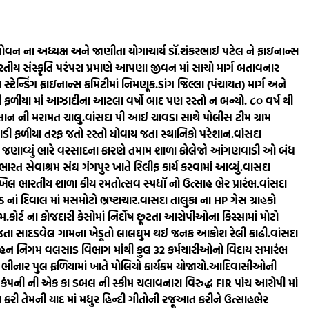
ોવન ના અધ્યક્ષ અને જાણીતા યોગાચાર્ય ડૉ.શંકરભાઈ પટેલ ને ફાઇનાન્સ
ય સંસ્કૃતિ પરંપરા પ્રમાણે આપણા જીવન માં સાચો માર્ગ બતાવનાર
્ટેન્ડિંગ ફાઇનાન્સ કમિટીમાં નિમણૂક.
ડાંગ જિલ્લા (પંચાયત) માર્ગ અને
 ફળીયા માં આઝાદીના આટલા વર્ષો બાદ પણ રસ્તો ન બન્યો. ૮૦‌ વર્ષ થી
સાન ની મરામત ચાલુ.
વાંસદા પી આઈ ચાવડા સાથે પોલીસ ટીમ ગ્રામ
ડી ફળીયા તરફ જતો રસ્તો ધોવાય જતા સ્થાનિકો પરેશાન.
વાંસદા
માં જણાવ્યું ભારે વરસાદના કારણે તમામ શાળા કોલેજો આંગણવાડી ઓ બંધ
ભારત સેવાશ્રમ સંઘ ગંગપુર ખાતે રિલીફ કાર્ય કરવામાં આવ્યું.
વાસદા
ખિલ ભારતીય શાળા કીય રમતોત્સવ સ્પધૉ નો ઉત્સાહ ભેર પ્રારંભ.
વાંસદા
 નાં દિવાલ માં મસમોટો ભ્રષ્ટાચાર.
વાસદા તાલુકા ના HP ગેસ ગ્રાહકો
ામ.
કોર્ટ ના ફોજદારી કેસોમાં નિર્દોષ છૂટતા આરોપીઓના કિસ્સામાં મોટો
ી જતા સાદડવેલ ગામના ખેડૂતો લાલઘુમ થઈ જનક આક્રોશ રેલી કાઢી.
વાંસદા
િવહન નિગમ વલસાડ વિભાગ માંથી કુલ 32 કર્મચારીઓનો વિદાય સમારંભ
 ભીનાર પુલ ફળિયામાં ખાતે પોલિયો કાર્યકમ યોજાયો.
આદિવાસીઓની
કંપની ની એક કા ડબલ ની સ્કીમ ચલાવનારા વિરુદ્ધ FIR પાંચ આરોપી માં
અર્પણ કરી તેમની યાદ માં મધુર હિન્દી ગીતોની રજૂઆત કરીને ઉત્સાહભેર