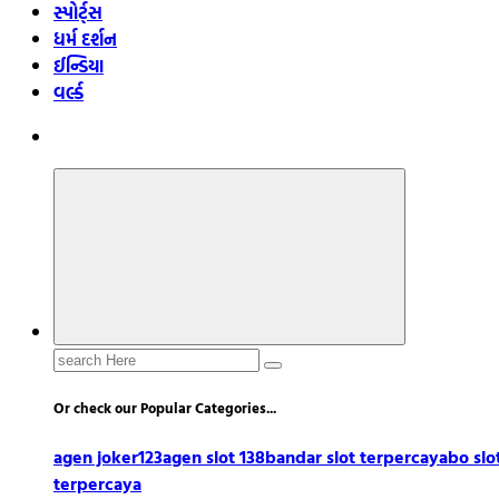
સ્પોર્ટ્સ
ધર્મ દર્શન
ઈન્ડિયા
વર્લ્ડ
Search
for:
Or check our Popular Categories...
agen joker123
agen slot 138
bandar slot terpercaya
bo slo
terpercaya