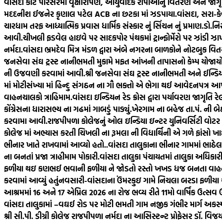
વાંસદા કોર્ટ પરિસરમાં વૃક્ષારોપણ, આયુર્વેદિક રોપાઓનું વિતરણ અને જાગૃત
મદદનીશ ઈજનેર કૃણાલ પટેલ ACB ના છટકા માં ઝડપાયા.
વાંસદા, સરા-ક
ચારધામ તરફ આધ્યાત્મિક પ્રવાસ ધાર્મિક સંસ્કાર નું સિંચન નું પ્રમાણ.
ડો.નિ
આવી.
ચીખલી ફડવેલ હાઇવે પર સાદકપોર પંથકમાં ટ્રાન્ફોર્મેરો પર ઝાંડી ઝ
નર્મદા.
વાંસદા ભ્રમદેવ મિત્ર મંડળ દ્વારા અંબે નગરના બાળકોને નોટબુક વિત
જનસેવા સંઘ ટ્રસ્ટ નાનીભમતી મુકામે મફત આંખની તાપાસનો કેમ્પ યોજાયો
ની ઉજવણી કરવામાં આવી.
શ્રી જનસેવા સંઘ ટ્રસ્ટ નાનીભમતી અને ઈન્ડ
માં મોટીસંખ્યા માં હિન્દુ સંગઠન ના ગૌ ભક્તો એ ભેગા થઈ આવેદનપત્ર આપ્ય
વાહનચાલકો ત્રાહિમામ.
વાંસદા ઇન્ડિયન રેડ ક્રોસ દ્વારા પર્યાવરણ જાગૃતિ ર
કોંગ્રેસના ધારાસભ્ય ના ગઢમાં ગાબડું પાડ્યું.
ખેરગામ ના બહેજ તા.પં. ની બેઠક
કરવામા આવી.
રાજપીપળા કોલેજનું ઓલ ઇન્ડિયા ઇન્ટર યુનિવર્સિટી વોટર
કોલેજ માં અભ્યાસ કરતી ચિખલી ના રૂમલા ની વિદ્યાર્થિની એ ગળે ફાંસો ખાઈ
ભીનાર ખાતે રાખવામાં આવ્યો હતો..
વાંસદા તાલુકાના ભીનાર ગામમાં ભા
ના બનતાં પ્રજા ત્રાહીમામ પોકારી.
વાંસદા તાલુકા પંચાયતમાં તાલુકા અધિક
ફળીયા થઇ કણભઈ ભવાની ફળીયા ને જોડતો રસ્તો ખખડ ધજ બનતા વાહનચા
કરવામાં આવ્યું હતું
નવસારી-વાંસદાના ઉંમરકુઇ ગામે નિચલા બરડા ફળીયા 
આશ્રમમાં 16 અને 17 એપ્રિલ 2026 ના રોજ ભવ્ય રીતે 11મો વાર્ષિક ઉત્સ
વાંસદા તાલુકામાં –વઘઈ રોડ પર મોટી ભમતી ગામ નજીક ગંભીર માર્ગ અકસ્
શ્રી સી.પી. ડીગ્રી કોલેજ રાજપીપળા નર્મદા ના આસિસ્ટન્ટ પ્રોફેસર ડૉ. વિ