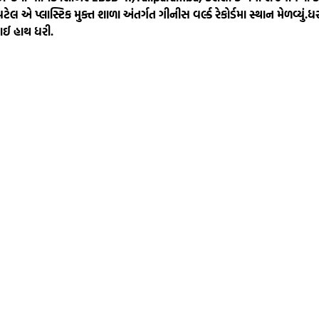
એ પ્લાસ્ટિક મુક્ત શાળા અંતર્ગત ગીનીસ વર્લ્ડ રેકોર્ડમા સ્થાન મેળવ્યું.
ધર
ાઈ હાથ ધરી.