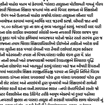
શીનો માહોલ માતમ માં ફેરવાયો.”
વાંસદા તાલુકાના મોટીભમતી ગામનું ગૌરવ
ારી જિલ્લાના શિક્ષણ જગતમાં એક નવો વિવાદ શાળાના બે શિક્ષકોની
ં ઉમંગ અને ઉત્સવનો માહોલ સર્જાયો.
વાંસદા તાલુકાના ભીનાર પાટી
ં આયોજન કરવામાં આવ્યું.
આર્થિક મદદ જરૂરથી કરજો. બીમારી જાત નથી
રૂ. ૧૬.૦૦ કરોડના પુલ ના કામ નું ભવ્ય ખાતમુહૂર્ત કરાયું. આઝાદી બાદ વાટી
દાના લોક લાડીલા કમલભાઈ સોલંકી બન્યા નવસારી જિલ્લા ભાજપ યુવા
ું કુકડા ગામે પટેલ ફળિયામાં અવરજવર માટેનો જાહેર રસ્તો સરપંચ દ્વારા જ
રાજ્યના તમામ જિલ્લા શિક્ષણાધિકારીઓ ડીઈઓને તાકીદનો આદેશ કર્યો
કાપવા સુધીના કડક પગલાં લેવાની પણ તૈયારી દર્શાવાઈ.
ભરૂચ કલેક્ટર
ર કોની મહેરબાની? તપાસ નો વિષય.
વાંસદા વકીલ મંડળ દ્વારા મેં. પ્રાંત
ા નાની ભમતી ખાતે રાજ્યપાલશ્રી આચાર્ય દેવવ્રતજીએ બિયારણ વૃદ્ધિ
્રોના લોકાર્પણ અને ખાતમુહૂર્ત કરાયું.
વાંસદા ખાતે જન ઔષધી દિવસની
ામમાં આદરણીય શિક્ષક રણજીતસિંહજી પરમાર ના નિવૃત્તિ નિમિત્તે વિદાય
લસાડ-ડાંગના સાંસદ ધવલભાઈ પટેલ દ્વારા વાંસદા ધવલભાઈ પટેલ દ્વારા
ભેટ સાંસદ અને નાણાંમંત્રી દ્વારા મુખ્યમંત્રી અને શિક્ષણમંત્રી સાથેની
 શર્મશાર કરતી ઘટના બની.
સાવધાન ભારત ~નવો છેતરપિંડીનો રસ્તો! જો
ર વૈશાલીબેન શાહ ડેલિગેટ તરીકે આયુષ એક્સ્પો માં દુબઇ પહોંચ્યા
.
નવસારી જીલ્લા ના વાસદા તાલુકા ની સરકારી માધ્યમિક શાળા ચોરવણી નું