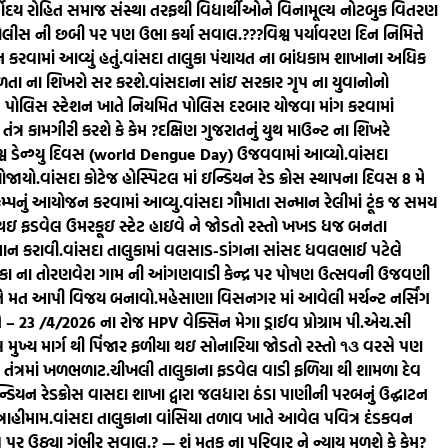
્વોદય રોહિત સમાજ સંસ્થા તરફથી વિદ્યાર્થીઓને વિનામૂલ્ય નોટબુક વિતરણ
 પોલીસ ની છબી પર પણ ઉભા કર્યા સવાલ.???
વિશ્વ પર્યાવરણ દિન નિમિત્તે
કરવામાં આવ્યું હતું.
વાંસદા તાલુકા પંચાયત ના બાંધકામ શાખાના અધિક
ફળતા ના શિખરો સર કરશે.
વાંસદાના સાંઇ સરકાર ગૃપ ના યુવાનોનો
ામ પોલિસ સ્ટેશન ખાતે નિયમિત પોલિસ દરબાર યોજવા માંગ કરવામાં
ત્ર કામગીરી કરશે કે કેમ ?
દક્ષિણ ગુજરાતનું યુથ માઉન્ટ ના શિખરે
 વિશ્વ ડેન્ગ્યુ દિવસ (world Dengue Day) ઉજવવામાં આવ્યો.
વાંસદા
ોજાયો.
વાંસદા કોટેજ હોસ્પિટલ માં ઇન્ડિયન રેડ ક્રોસ સ્થાપના દિવસ 8 મે
ેમ્પનું આયોજન કરવામાં આવ્યુ.
વાંસદા ગૌમાતા સન્માન રેલીમાં ટૂંક જ સમય
ા થઇ ફડવેલ ઉમરકૂઇ સ્ટેટ હાઇવે ને જોડતો રસ્તો ખખડ ધજ બનતા
્થાન કરાવી.
વાંસદા તાલુકામાં વલસાડ-ડાંગના સાંસદ ધવલભાઈ પટેલે
ુકા ના તોરણવેરા ગામ ની આંગણવાડી કેન્દ્ર પર પોષણ ઉત્સવની ઉજવણી
 ને મત આપી વિજય બનાવો.
મહેસાણા વિસનગર માં આવેલી મર્ચન્ટ નર્સિંગ
– 23 /4/2026 ના રોજ HPV વેક્સિન મેગા ડ્રાઈવ પ્રોગ્રામ પી.એચ.સી
મુખ્ય માર્ગ થી પિંજાર ફળીયા થઇ સોનારિયા જોડતો રસ્તો ૧૩ વરસે પણ
તંત્રમાં ખળભળાટ.
ચીખલી તાલુકાના ફડવેલ વાડી ફળિયા થી શામળા દેવ
યન રેડક્રોસ વાસદા શાખા દ્વારા જલધારા ઠંડા પાણીની પરબનું ઉદ્ઘાટન
રાહીમામ.
વાંસદા તાલુકાના વાંસિયા તળાવ ખાતે આવેલ પવિત્ર દંડકવન
પર ઉઠ્યા ગંભીર સવાલ.? — શું મૃતક ના પરિવાર ને ન્યાય મળશે કે કેમ?