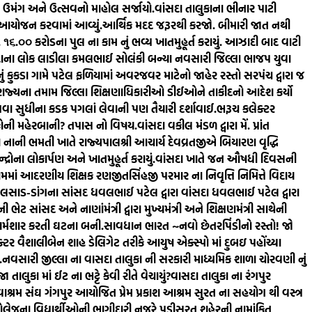
ં ઉમંગ અને ઉત્સવનો માહોલ સર્જાયો.
વાંસદા તાલુકાના ભીનાર પાટી
ં આયોજન કરવામાં આવ્યું.
આર્થિક મદદ જરૂરથી કરજો. બીમારી જાત નથી
રૂ. ૧૬.૦૦ કરોડના પુલ ના કામ નું ભવ્ય ખાતમુહૂર્ત કરાયું. આઝાદી બાદ વાટી
દાના લોક લાડીલા કમલભાઈ સોલંકી બન્યા નવસારી જિલ્લા ભાજપ યુવા
ું કુકડા ગામે પટેલ ફળિયામાં અવરજવર માટેનો જાહેર રસ્તો સરપંચ દ્વારા જ
રાજ્યના તમામ જિલ્લા શિક્ષણાધિકારીઓ ડીઈઓને તાકીદનો આદેશ કર્યો
કાપવા સુધીના કડક પગલાં લેવાની પણ તૈયારી દર્શાવાઈ.
ભરૂચ કલેક્ટર
ર કોની મહેરબાની? તપાસ નો વિષય.
વાંસદા વકીલ મંડળ દ્વારા મેં. પ્રાંત
ા નાની ભમતી ખાતે રાજ્યપાલશ્રી આચાર્ય દેવવ્રતજીએ બિયારણ વૃદ્ધિ
્રોના લોકાર્પણ અને ખાતમુહૂર્ત કરાયું.
વાંસદા ખાતે જન ઔષધી દિવસની
ામમાં આદરણીય શિક્ષક રણજીતસિંહજી પરમાર ના નિવૃત્તિ નિમિત્તે વિદાય
લસાડ-ડાંગના સાંસદ ધવલભાઈ પટેલ દ્વારા વાંસદા ધવલભાઈ પટેલ દ્વારા
ભેટ સાંસદ અને નાણાંમંત્રી દ્વારા મુખ્યમંત્રી અને શિક્ષણમંત્રી સાથેની
 શર્મશાર કરતી ઘટના બની.
સાવધાન ભારત ~નવો છેતરપિંડીનો રસ્તો! જો
ર વૈશાલીબેન શાહ ડેલિગેટ તરીકે આયુષ એક્સ્પો માં દુબઇ પહોંચ્યા
.
નવસારી જીલ્લા ના વાસદા તાલુકા ની સરકારી માધ્યમિક શાળા ચોરવણી નું
લુકા માં ઈટ ના ભટ્ટે કેવી રીતે વેચાયું?
વાસદા તાલુકા ના રંગપુર
ાશ્રમ સંઘ ગંગપુર આયોજિત પ્રેમ પ્રકાશ આશ્રમ સુરત ના સહયોગ થી વસ્ત્ર
લેજના વિદ્યાર્થીઓની ભાગીદારી નજરે પડી
સુરત શહેરની નામાંકિત