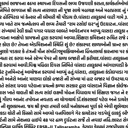
લુકામાં ભાજપના 46મા સ્થાપના દિવસની ભવ્ય ઉજવણી કરાતા,કાર્યકર્તાઓમા
 નિમિત્તે ભગવાન શ્રી સત્ય નારાયણ ની પૂજા સાથે મહાયજ્ઞ અને મહાપ્રસાદ નુ
ોસ્પિટલ માં કેન્સર ની બીમારી થી પીડાય છે.
વાંસદા તાલુકામાં વાટી ગામે 
ળા ખાતે રામ જન્મોત્સવ ની ભવ્ય તૈયારી “રામ રસોઈ ઘર”નું ઉદઘાટન..
વાંસ
ંખ્યામાં રેલી કાઢી પગાર વધારા બાબતે આવેદનપત્ર આપ્યુ.
વાસદા તાલુકા ન
રવાના આક્ષેપો ગ્રામજનો દ્વારા કરવામાં આવ્યા.
શિક્ષણ કમિશનર રુચિત રાજે 
ખરેખર કોણ છે? તેમના એડમિશનની સ્થિતિ શું છે? શંકાસ્પદ શાળાઓની ગ્રાન્ટ 
ખુલ્લો પડકાર કે તંત્રની મૌન સંમતિ?ભૂમાફિયાઓના હિંમતભર્યા કારનામા પ
્યતા રદ કરવા અને સ્ટેમ્પ પેપર ની કાળા બજારી ની ફરીયાદ.
વાંસદા તાલુકાન
ી કરવામાં આવી.
વિશ્વ મહિલા દિવસ નિમિત્તે વાંસદા તાલુકામાં આંગણવાડી કેન્દ
ેટ ટુર્નામેન્ટનું આયોજન કરવામાં આવ્યું હતું.
વાંસદા, તાલુકાના કંડોલપાડા ગ
 નો અનેરો આનંદ માણવા લોકો હજારો ની સંખ્યા માં હાટ બજાર માં ઉમટયા.
વ
તે સાંસદ ધવલ પટેલના પ્રયત્નો ફળ્યા સરકાર દ્વારા વાંસદાને વિજ્ઞાન કોલેજની 
ાસ ખાતે ચાલતી શ્રી સત્ય સાંઈ લક્ષ્મી મોહન વિદ્યાલય માં શિક્ષણ જગત ને
ું ગૌરવ આનંદ તપોવન નવતાડ ના યોગાચાર્ય ડૉ.શંકરભાઈ પટેલ અને ડાયરેક્ટ
ુભકામના. જય શ્રી કૃષ્ણ તમારી બધી મનોકામના પૂર્ણ કરે એવી શુભેચ્છા
ચોરી નો કિસ્સો સામે આવ્યો વનવિભાગે ગેર કાયદેસર ઝડપેલું લાકડું બીજા તા
ટની સામે નેશનલ હાઈવે 48 પર ઢાળ દુર્ધટના સર્જે તો નવાઇ નહિ.
ભારત સેવ
િયા વાર્ષિક શિબિર EBSB–II,Taliparamba, કેરાલા કેમ્પમાં રાજપીપળા કો