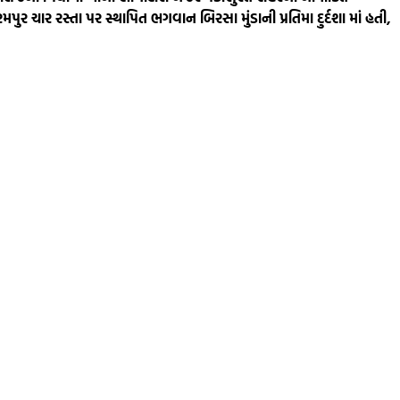
મપુર ચાર રસ્તા પર સ્થાપિત ભગવાન બિરસા મુંડાની પ્રતિમા દુર્દશા માં હતી,