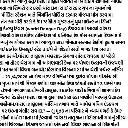
કરવામાં આવ્યું હતું.
વાંસદા તાલુકા પંચાયત ના બાંધકામ શાખાના અધિક
ફળતા ના શિખરો સર કરશે.
વાંસદાના સાંઇ સરકાર ગૃપ ના યુવાનોનો
ામ પોલિસ સ્ટેશન ખાતે નિયમિત પોલિસ દરબાર યોજવા માંગ કરવામાં
ત્ર કામગીરી કરશે કે કેમ ?
દક્ષિણ ગુજરાતનું યુથ માઉન્ટ ના શિખરે
 વિશ્વ ડેન્ગ્યુ દિવસ (world Dengue Day) ઉજવવામાં આવ્યો.
વાંસદા
ોજાયો.
વાંસદા કોટેજ હોસ્પિટલ માં ઇન્ડિયન રેડ ક્રોસ સ્થાપના દિવસ 8 મે
ેમ્પનું આયોજન કરવામાં આવ્યુ.
વાંસદા ગૌમાતા સન્માન રેલીમાં ટૂંક જ સમય
ા થઇ ફડવેલ ઉમરકૂઇ સ્ટેટ હાઇવે ને જોડતો રસ્તો ખખડ ધજ બનતા
્થાન કરાવી.
વાંસદા તાલુકામાં વલસાડ-ડાંગના સાંસદ ધવલભાઈ પટેલે
ુકા ના તોરણવેરા ગામ ની આંગણવાડી કેન્દ્ર પર પોષણ ઉત્સવની ઉજવણી
 ને મત આપી વિજય બનાવો.
મહેસાણા વિસનગર માં આવેલી મર્ચન્ટ નર્સિંગ
– 23 /4/2026 ના રોજ HPV વેક્સિન મેગા ડ્રાઈવ પ્રોગ્રામ પી.એચ.સી
મુખ્ય માર્ગ થી પિંજાર ફળીયા થઇ સોનારિયા જોડતો રસ્તો ૧૩ વરસે પણ
તંત્રમાં ખળભળાટ.
ચીખલી તાલુકાના ફડવેલ વાડી ફળિયા થી શામળા દેવ
યન રેડક્રોસ વાસદા શાખા દ્વારા જલધારા ઠંડા પાણીની પરબનું ઉદ્ઘાટન
રાહીમામ.
વાંસદા તાલુકાના વાંસિયા તળાવ ખાતે આવેલ પવિત્ર દંડકવન
પર ઉઠ્યા ગંભીર સવાલ.? — શું મૃતક ના પરિવાર ને ન્યાય મળશે કે કેમ?
શીનો માહોલ માતમ માં ફેરવાયો.”
વાંસદા તાલુકાના મોટીભમતી ગામનું ગૌરવ
ારી જિલ્લાના શિક્ષણ જગતમાં એક નવો વિવાદ શાળાના બે શિક્ષકોની