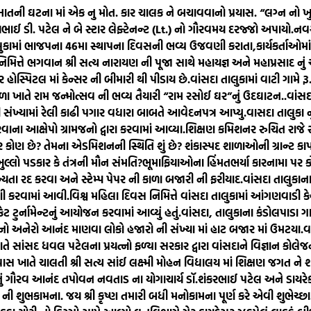
માતની ઘટના માં એક નુ મોત. કાર ચાલક ને બચાવવાનો પ્રયાસ. “લગ્ન નો ખુ
જયભાઈ ડી. પટેલ ને બે સ્ટાર લેફ્ટેનન્ટ (Lt.) નો ગૌરવમય દરજ્જો અપાયો.
નવસ
લુકામાં ભાજપના 46મા સ્થાપના દિવસની ભવ્ય ઉજવણી કરાતા,કાર્યકર્તાઓમા
 નિમિત્તે ભગવાન શ્રી સત્ય નારાયણ ની પૂજા સાથે મહાયજ્ઞ અને મહાપ્રસાદ નુ
ોસ્પિટલ માં કેન્સર ની બીમારી થી પીડાય છે.
વાંસદા તાલુકામાં વાટી ગામે 
ળા ખાતે રામ જન્મોત્સવ ની ભવ્ય તૈયારી “રામ રસોઈ ઘર”નું ઉદઘાટન..
વાંસ
ંખ્યામાં રેલી કાઢી પગાર વધારા બાબતે આવેદનપત્ર આપ્યુ.
વાસદા તાલુકા ન
રવાના આક્ષેપો ગ્રામજનો દ્વારા કરવામાં આવ્યા.
શિક્ષણ કમિશનર રુચિત રાજે 
ખરેખર કોણ છે? તેમના એડમિશનની સ્થિતિ શું છે? શંકાસ્પદ શાળાઓની ગ્રાન્ટ 
ખુલ્લો પડકાર કે તંત્રની મૌન સંમતિ?ભૂમાફિયાઓના હિંમતભર્યા કારનામા પ
્યતા રદ કરવા અને સ્ટેમ્પ પેપર ની કાળા બજારી ની ફરીયાદ.
વાંસદા તાલુકાન
ી કરવામાં આવી.
વિશ્વ મહિલા દિવસ નિમિત્તે વાંસદા તાલુકામાં આંગણવાડી કેન્દ
ેટ ટુર્નામેન્ટનું આયોજન કરવામાં આવ્યું હતું.
વાંસદા, તાલુકાના કંડોલપાડા ગ
 નો અનેરો આનંદ માણવા લોકો હજારો ની સંખ્યા માં હાટ બજાર માં ઉમટયા.
વ
તે સાંસદ ધવલ પટેલના પ્રયત્નો ફળ્યા સરકાર દ્વારા વાંસદાને વિજ્ઞાન કોલેજની 
ાસ ખાતે ચાલતી શ્રી સત્ય સાંઈ લક્ષ્મી મોહન વિદ્યાલય માં શિક્ષણ જગત ને
ું ગૌરવ આનંદ તપોવન નવતાડ ના યોગાચાર્ય ડૉ.શંકરભાઈ પટેલ અને ડાયરેક્ટ
ુભકામના. જય શ્રી કૃષ્ણ તમારી બધી મનોકામના પૂર્ણ કરે એવી શુભેચ્છા