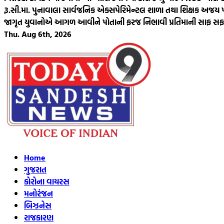
રૂ.સી.મા. પુનાવાલા સાર્વજનિક એક્સપેરિમેન્ટલ શાળા તથા શિક્ષક અજય પટેલ 
જાગૃત યુવાનોએ આગળ આવીને પોતાની ફરજ નિભાવી પ્રતિમાની સાફ સફ
Thu. Aug 6th, 2026
Home
ગુજરાત
કોરોના વાયરસ
મનોરંજન
બિઝનેસ
રાજકારણ