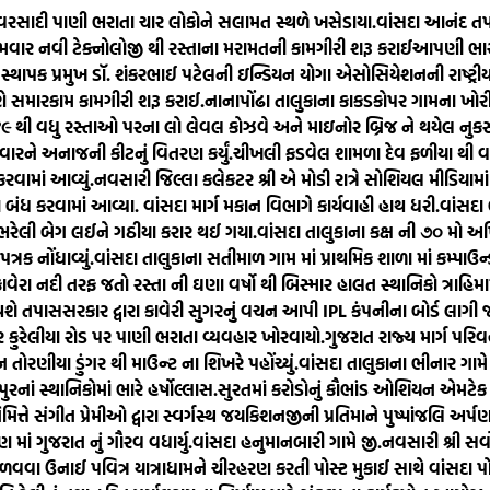
વરસાદી પાણી ભરાતા ચાર લોકોને સલામત સ્થળે ખસેડાયા.
વાંસદા આનંદ તપ
રથમવાર નવી ટેક્નોલોજી થી રસ્તાના મરામતની કામગીરી શરૂ કરાઈ
આપણી ભારતી
થાપક પ્રમુખ ડૉ. શંકરભાઈ પટેલની ઇન્ડિયન યોગા એસોસિયેશનની રાષ્ટ્રીય સ
ોરણે સમારકામ કામગીરી શરૂ કરાઈ.
નાનાપોંઢા તાલુકાના કાકડકોપર ગામના ખોરી
ે ૪૯ થી વધુ રસ્તાઓ પરના લો લેવલ કોઝવે અને માઇનોર બ્રિજ ને થયેલ નુક
વારને અનાજની કીટનું વિતરણ કર્યું.
ચીખલી ફડવેલ શામળા દેવ ફળીયા થી વા
વામાં આવ્યું.
નવસારી જિલ્લા કલેકટર શ્રી એ મોડી રાત્રે સોશિયલ મીડિયા
બંધ કરવામાં આવ્યા. વાંસદા માર્ગ મકાન વિભાગે કાર્યવાહી હાથ ધરી.
વાંસદા 
 ભરેલી બેગ લઈને ગઠીયા કરાર થઈ ગયા.
વાંસદા તાલુકાના કક્ષ ની ૭૦ મો અ
રક નોંધાવ્યું.
વાંસદા તાલુકાના સતીમાળ ગામ માં પ્રાથમિક શાળા માં કમ્પાઉન્ડ
ાવેરા નદી તરફ જતો રસ્તા ની ઘણા વર્ષો થી બિસ્માર હાલત સ્થાનિકો ત્રાહિમ
 થશે તપાસ
સરકાર દ્વારા કાવેરી સુગરનું વચન આપી IPL કંપનીના બોર્ડ લાગ
 કુરેલીયા રોડ પર પાણી ભરાતા વ્યવહાર ખોરવાયો.
ગુજરાત રાજ્ય માર્ગ પર
ોરણીયા ડુંગર થી માઉન્ટ ના શિખરે પહોંચ્યું.
વાંસદા તાલુકાના ભીનાર ગામે
નાં સ્થાનિકોમાં ભારે હર્ષોલ્લાસ.
સુરતમાં કરોડોનું કૌભાંડ ઓશિયન એમટેક 
 નિમિત્તે સંગીત પ્રેમીઓ દ્વારા સ્વર્ગસ્થ જયકિશનજીની પ્રતિમાને પુષ્પાંજલિ 
ાં ગુજરાત નું ગૌરવ વધાર્યુ.
વાંસદા હનુમાનબારી ગામે જી.નવસારી શ્રી સર
ળવવા ઉનાઈ પવિત્ર યાત્રાધામને ચીરહરણ કરતી પોસ્ટ મુકાઈ સાથે વાંસદા