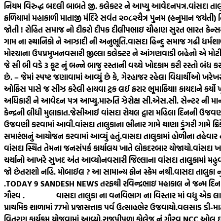
નિયમ વિરુદ્ધ બદલી બાબતે જી. કલેક્ટર ને આપ્યુ આવેદનપત્ર.
વાંસદા તા
ફળિયામાં મહાકાળી માતાજી મંદિરે સવંત ‌‌૨૦૮૨ચૈત્ર‌ પુનમ (હનુમાન જયંતી)
જોતી ! રોહિત સમાજ નો દીકરો દીપક દીલીપભાઇ ચૌહાણ સુરત ભારત કેન્સર હ
ગામ ના સ્થાનિકો ને આઝાદી ની અનુભૂતિ.
વાસદા હિન્દુ સમાજ ગઢી ધર્મશા
મોરચાના ઉપપ્રમુખ
નવસારી જીલ્લા કલેક્ટર ને આંગણવાડી બહેનો એ મોટી સ
જે સી બી વડે 3 ફૂટ નું બન્ને બાજુ રસ્તાની વચ્ચે ખોદકામ કરી રસ્તો બંધ ક
છે. – જેમાં સ્પષ્ટ જણાવામાં આવ્યું છે કે, ગેરહાજર રહેલા વિદ્યાર્થીઓ 
ઓફિસ પાસે જ સીઝ કરેલી હાયવા ટ્રક લઈ ફરાર ભૂમાફિયા! કાયદાને કર્યો 
અધિકારી ને આવેદન પત્ર આપ્યુ.મારુતિ ઝેરોક્ષ સી.એસ.સી. સેન્ટર ની માન
કેન્દ્રની લીધી મુલાકાત.
જેસીઆઈ વાંસદા રોયલ દ્વારા મહિલા દિનની ઉજવણ
ઉજવણી કરવામાં આવી.
વાંસદા તાલુકાના ભીનાર ગામે થાણા ડુંગરી ગામે ક્રિક
સમારંભનું આયોજન કરવામાં આવ્યું હતું.
વાસદા તાલુકામાં હોળીના તહેવાર
વાંસદા સ્થિત તેમના જનસંપર્ક કાર્યાલય ખાતે લોકદરબાર યોજાયો.
વાંસદા ખા
ચર્ચાનો આખરે સુખદ અંત આવ્યો
નવસારી જિલ્લાના વાંસદા તાલુકામાં મહુવ
જો છેતરાશો નહિ. મોબાઈલ ? આ સામાન્ય ફોન સ્કેમ નથી.
વાસદા તાલુકા ન
.
TODAY 9 SANDESH NEWS તરફથી રવિન્દ્રભાઇ મહાકાલ ને જન્મ દિન ની શ
ગૌરવ .
વાસદા તાલુકા ના વનવિભાગ ના વિસ્તાર માં વધુ એક લાકડા 
પ્રાથમિક શાળામાં 77મો પ્રજાસત્તાક પર્વ ઉત્સાહભેર ઉજવાયો.
વલસાડ ડી-માર્
વિતરણ કાર્યક્રમ યોજવામાં આવ્યો.
રાજપીપળા કોલેજ નું ગૌરવ NCC ઓલ ઇન્ડ