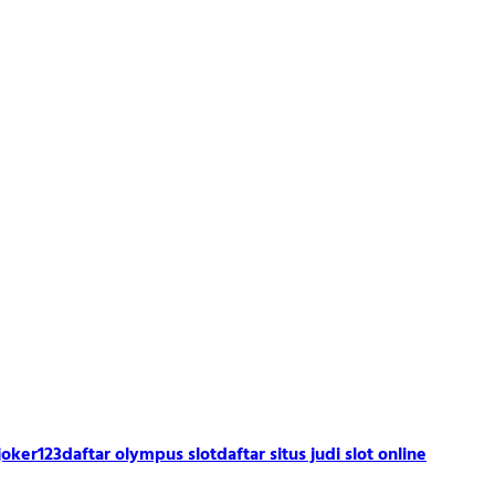
joker123
daftar olympus slot
daftar situs judi slot online