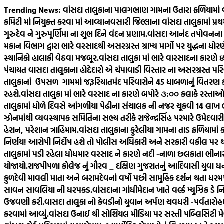
Skip
Trending News:
વાંસદા તાલુકાના પાલગભાણ ગામના ઉતારા ફળિયામાં 
to
કમિટી માં નિયુક્ત કરવા માં આવ્યા
નવસારી જિલ્લાના વાંસદા તાલુકામાં પ્
content
ગુરુદેવ ને ગુરુપૂર્ણિમા ના શુભ દિને વંદન પ્રણામ.
વાંસદા આનંદ તપોવનના સ્
મકાન વિભાગ દ્વારા ભારે વરસાદથી અસરગ્રસ્ત ગ્રામ્ય માર્ગો પર યુદ્ધના ધ
સ્થાનિકો હાલાકી વેઠવા મજબૂર.
વાંસદા તાલુકા માં ભારે વારસાદના કારણ
પંચાયત વાસદા તાલુકાના હોદ્દેદારો એ ચંપાવાડી વિસ્તાર ના અસરગ્રસ્ત પરિ
તાલુકાનાં ઉપસળ ગામમાં જરૂરિયાતમંદ પરિવારોને 45 ધાબળાનું વિતરણ કર
રહશે.
વાંસદા તાલુકા માં ભારે વરસાદ ના કારણે બપોરે ૩:૦૦ કલાકે રસ્તાઓ 
તાલુકામાં ધોળે દિવસે આંગળીયા પેઢીના સંચાલક ની નજર ચૂકવી 14 લાખ
ઝોનમાંથી વ્યવસ્થાપક સમિતિના સભ્ય તરીકે રાજેન્દ્રસિંહ પરમારે ઉમેદવારીપત્
હેરાન, પરેશાન ત્રાહિમામ.
વાંસદા તાલુકાના કુરેલીયા ગામના તાડ ફળિયામાં ક
નિર્ણય! આરોપી નિર્દોષ હશે તો પોલીસ અધિકારી અને સરકારી વકીલ પર
તાલુકામાં પડી રહેલા ધોધમાર વરસાદ ને કારણે નદી -નાળા છલકાતા ભીનાર
યોજાયો.
રાજપીપળા કોલેજ નું ગૌરવ _ દક્ષિણ ગુજરાતનું આદિવાસી યુવા ધન ત
કુળદેવી માવલી માતા અને બરામદેવનાં વર્ષો પછી સામુહિક દર્શન થતા ધરમપુર
સાવન સાવલિયા ની ધરપકડ.
વાંસદાના ગાંધીમેદાન ખાતે વર્લ્ડ મ્યુઝિક ડે
ઉજવણી કરી.
વાસદા તાલુકા નો કેવડીનો યુવાન અર્પણ ચવધરી -પર્વતારોહણ મ
કરવામાં આવ્યું.
વાંસદા ઉનાઈ થી સોશિયલ મીડિયા પર સસ્તી પબ્લિસિટી મે