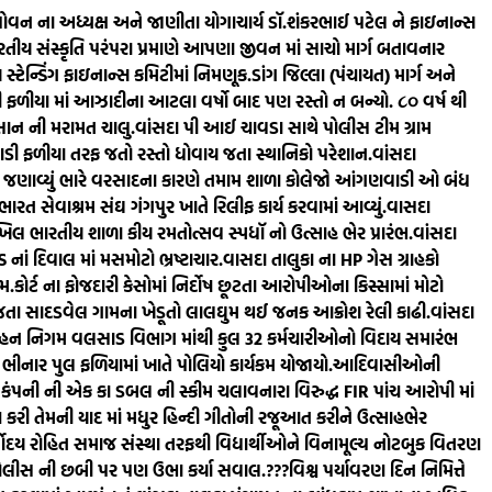
ોવન ના અધ્યક્ષ અને જાણીતા યોગાચાર્ય ડૉ.શંકરભાઈ પટેલ ને ફાઇનાન્સ
ય સંસ્કૃતિ પરંપરા પ્રમાણે આપણા જીવન માં સાચો માર્ગ બતાવનાર
્ટેન્ડિંગ ફાઇનાન્સ કમિટીમાં નિમણૂક.
ડાંગ જિલ્લા (પંચાયત) માર્ગ અને
 ફળીયા માં આઝાદીના આટલા વર્ષો બાદ પણ રસ્તો ન બન્યો. ૮૦‌ વર્ષ થી
સાન ની મરામત ચાલુ.
વાંસદા પી આઈ ચાવડા સાથે પોલીસ ટીમ ગ્રામ
ડી ફળીયા તરફ જતો રસ્તો ધોવાય જતા સ્થાનિકો પરેશાન.
વાંસદા
માં જણાવ્યું ભારે વરસાદના કારણે તમામ શાળા કોલેજો આંગણવાડી ઓ બંધ
ભારત સેવાશ્રમ સંઘ ગંગપુર ખાતે રિલીફ કાર્ય કરવામાં આવ્યું.
વાસદા
ખિલ ભારતીય શાળા કીય રમતોત્સવ સ્પધૉ નો ઉત્સાહ ભેર પ્રારંભ.
વાંસદા
 નાં દિવાલ માં મસમોટો ભ્રષ્ટાચાર.
વાસદા તાલુકા ના HP ગેસ ગ્રાહકો
ામ.
કોર્ટ ના ફોજદારી કેસોમાં નિર્દોષ છૂટતા આરોપીઓના કિસ્સામાં મોટો
ી જતા સાદડવેલ ગામના ખેડૂતો લાલઘુમ થઈ જનક આક્રોશ રેલી કાઢી.
વાંસદા
િવહન નિગમ વલસાડ વિભાગ માંથી કુલ 32 કર્મચારીઓનો વિદાય સમારંભ
 ભીનાર પુલ ફળિયામાં ખાતે પોલિયો કાર્યકમ યોજાયો.
આદિવાસીઓની
કંપની ની એક કા ડબલ ની સ્કીમ ચલાવનારા વિરુદ્ધ FIR પાંચ આરોપી માં
અર્પણ કરી તેમની યાદ માં મધુર હિન્દી ગીતોની રજૂઆત કરીને ઉત્સાહભેર
્વોદય રોહિત સમાજ સંસ્થા તરફથી વિદ્યાર્થીઓને વિનામૂલ્ય નોટબુક વિતરણ
 પોલીસ ની છબી પર પણ ઉભા કર્યા સવાલ.???
વિશ્વ પર્યાવરણ દિન નિમિત્તે