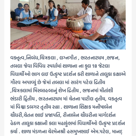
વક્તૃત્વ,નિબંધ,ચિત્રકલા , લગ્નગીત , ભરતનાટ્યમ ,ભજન,
તબલા જેવા વિવિધ સ્પર્ધામાં શાળાના ના કુલ 18 જેટલા
વિદ્યાર્થીઓ ભાગ લઇ ઉત્કૃષ્ટ પ્રદર્શન કરી શાળાને તાલુકા કક્ષાએ
ગૌરવ અપાવ્યું છે જેમાં તબલા માં સારંગ પટેલ દ્રિતીય
,ચિત્રકલામાં મિસ્બાહબાનું શેખ દ્રિતીય , ભજનમાં મીતાંશી
ભંડારી દ્વિતીય , ભરતનાટ્યમ માં ચેતના પાટીલ તૃતીય, વકતૃત્વ
માં વિશ્વા ડબગર તૃતીય રહ્યા . શાળાના શિક્ષક મનીષાબેન
ચૌધરી,ચેતન ભાઈ પ્રજાપતિ, રીનાબેન ચૌધરીના માર્ગદર્શન
હેઠળ તાલુકા કક્ષાની કલા મહાકુંભમાં વિદ્યાર્થીઓ ઉત્કૃષ્ટ પ્રદર્શન
કર્યા . શાળા મંડળના ચેરમેનશ્રી હસમુખભાઈ એમ.પટેલ, માનદ્