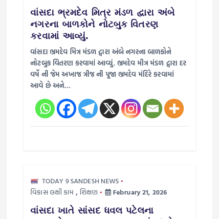
g
વાંસદા ભ્રમદેવ મિત્ર મંડળ દ્વારા અંબે
a
નગરના બાળકોને નોટબુક વિતરણ
કરવામાં આવ્યું.
t
વાંસદા ભ્રમદેવ મિત્ર મંડળ દ્વારા અંબે નગરના બાળકોને
નોટબુક વિતરણ કરવામાં આવ્યું. ભ્રમદેવ મીત્ર મંડળ દ્વારા દર
i
વર્ષે ની જેમ અખાજ ત્રીજ ની પૂજા ભ્રમદેવ મંદિરે કરવામાં
આવે છે અને…
o
n
TODAY 9 SANDESH NEWS
વિકાસ લક્ષી કામ
,
શિક્ષણ
February 21, 2026
વાંસદા ખાતે સાંસદ ધવલ પટેલના