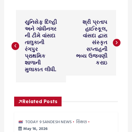
P
યુનિસેફ દિલ્હી
શ્રી પ્રતાપ
o
અને ગાંધીનગર
હાઈસ્કૂલ,
ની ટીમે વાંસદા
વાંસદા દ્વારા
s
તાલુકાની
સંસ્કૃત
રંગપુર
સપ્તાહની
પ્રાથમિક
ભવ્ય ઉજવણી
t
શાળાની
કરાઇ
મુલાકાત લીધી.
n
a
v
Related Posts
i
TODAY 9 SANDESH NEWS
શિક્ષણ
May 16, 2026