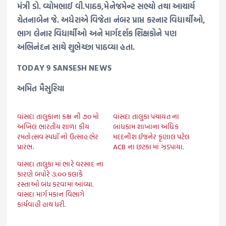
મંત્રી ડો. વ્યોમભાઈ વી.પાઠક,મેનેજમેન્ટ સભ્યો તથા આચાર્ય
ચેતનાબેન જે. અધેરાએ વિજેતા નંબર પ્રાપ્ત કરનાર વિદ્યાર્થીઓ,
ભાગ લેનાર વિધાર્થીઓ અને માર્ગદર્શક શિક્ષકોને પણ
અભિનંદન સાથે શુભેચ્છા પાઠવ્યા હતા.
TODAY 9 SANSESH NEWS
અમિત મૈસુરિયા
વાંસદા તાલુકાના કક્ષ ની ૭૦ મો
વાંસદા તાલુકા પંચાયત ના
અખિલ ભારતીય શાળા કીય
બાંધકામ શાખાના અધિક
રમતોત્સવ સ્પધૉ નો ઉત્સાહ ભેર
મદદનીશ ઈજનેર કૃણાલ પટેલ
પ્રારંભ.
ACB ના છટકા માં ઝડપાયા.
વાંસદા તાલુકા માં ભારે વરસાદ ના
કારણે બપોરે ૩:૦૦ કલાકે
રસ્તાઓ બંધ કરવામાં આવ્યા.
વાંસદા માર્ગ મકાન વિભાગે
કાર્યવાહી હાથ ધરી.