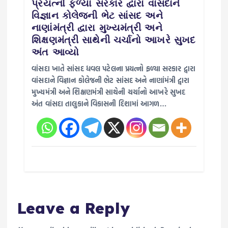
પ્રયત્નો ફળ્યા સરકાર દ્વારા વાંસદાને
વિજ્ઞાન કોલેજની ભેટ સાંસદ અને
નાણાંમંત્રી દ્વારા મુખ્યમંત્રી અને
શિક્ષણમંત્રી સાથેની ચર્ચાનો આખરે સુખદ
અંત આવ્યો
વાંસદા ખાતે સાંસદ ધવલ પટેલના પ્રયત્નો ફળ્યા સરકાર દ્વારા
વાંસદાને વિજ્ઞાન કોલેજની ભેટ સાંસદ અને નાણાંમંત્રી દ્વારા
મુખ્યમંત્રી અને શિક્ષણમંત્રી સાથેની ચર્ચાનો આખરે સુખદ
અંત વાંસદા તાલુકાને વિકાસની દિશામાં આગળ…
Leave a Reply