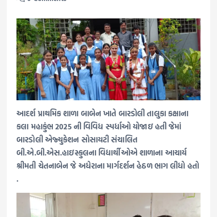
આદર્શ પ્રાથમિક શાળા બાબેન ખાતે બારડોલી તાલુકા કક્ષાના
કલા મહાકુંભ 2025 ની વિવિધ સ્પર્ધાઓ યોજાઇ હતી જેમાં
બારડોલી એજ્યુકેશન સોસાયટી સંચાલિત
બી.એ.બી.એસ.હાઇસ્કુલના વિદ્યાર્થીઓએ શાળાના આચાર્ય
શ્રીમતી ચેતનાબેન જે અધેરાના માર્ગદર્શન હેઠળ ભાગ લીધો હતો
.