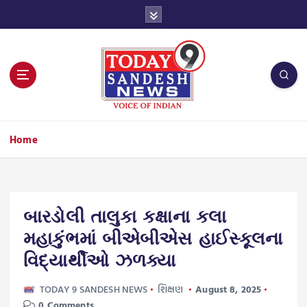
S
k
i
p
t
o
c
o
n
Home
t
e
n
t
બારડોલી તાલુકા કક્ષાના કલા
મહાકુંભમાં બીએબીએસ હાઈસ્કૂલના
વિદ્યાર્થીઓ ઝળક્યા
TODAY 9 SANDESH NEWS
શિક્ષણ
August 8, 2025
0 Comments