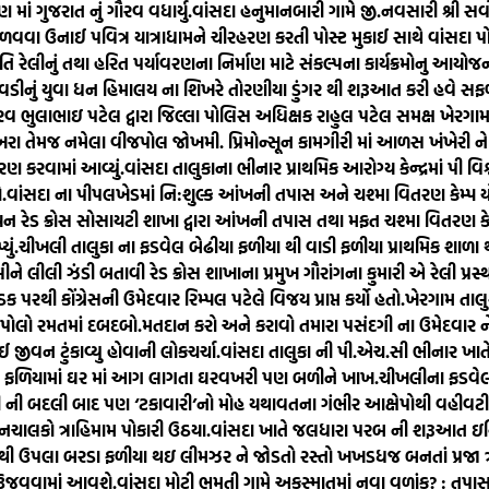
ાં ગુજરાત નું ગૌરવ વધાર્યુ.
વાંસદા હનુમાનબારી ગામે જી.નવસારી શ્રી સર
ળવવા ઉનાઈ પવિત્ર યાત્રાધામને ચીરહરણ કરતી પોસ્ટ મુકાઈ સાથે વાંસદા
િ રેલીનું તથા હરિત પર્યાવરણના નિર્માણ માટે સંકલ્પના કાર્યક્રમોનુ આયોજન 
ેવડીનું યુવા ધન હિમાલય ના શિખરે તોરણીયા ડુંગર થી શરૂઆત કરી હવે સ
રવ ભુલાભાઇ પટેલ દ્વારા જિલ્લા પોલિસ અધિક્ષક રાહુલ પટેલ સમક્ષ ખેરગ
ાખરા તેમજ નમેલા વીજપોલ જોખમી. પ્રિમોન્સૂન કામગીરી માં આળસ ખંખેરી ને તં
રણ કરવામાં આવ્યું.
વાંસદા તાલુકાના ભીનાર પ્રાથમિક આરોગ્ય કેન્દ્રમાં પી
.
વાંસદા ના પીપલખેડમાં નિ:શુલ્ક આંખની તપાસ અને ચશ્મા વિતરણ કેમ્પ ય
િયન રેડ ક્રોસ સોસાયટી શાખા દ્વારા આંખની તપાસ તથા મફત ચશ્મા વિતરણ ક
ું.
ચીખલી તાલુકા ના ફડવેલ બેઢીયા ફળીયા થી વાડી ફળીયા પ્રાથમિક શાળ
ેલીને લીલી ઝંડી બતાવી રેડ ક્રોસ શાખાના પ્રમુખ ગૌરાંગના કુમારી એ રેલી પ્રસ
 પરથી કોંગ્રેસની ઉમેદવાર રિમ્પલ પટેલે વિજય પ્રાપ્ત કર્યો હતો.
ખેરગામ તાલ
 પોલો રમતમાં દબદબો.
મતદાન કરો અને કરાવો તમારા પસંદગી ના ઉમેદવાર
 જીવન ટુંકાવ્યુ હોવાની લોકચર્ચા.
વાંસદા તાલુકા ની પી.એચ.સી ભીનાર ખાતે 
ઠેલ ફળિયામાં ઘર માં આગ લાગતા ઘરવખરી પણ બળીને ખાખ.
ચીખલીના ફડવેલ 
ારી ની બદલી બાદ પણ ‘ટકાવારી’નો મોહ યથાવતના ગંભીર આક્ષેપોથી વહીવટી 
લકો ત્રાહિમામ પોકારી ઉઠયા.
વાંસદા ખાતે જલધારા પરબ ની શરૂઆત ઇન્ડિ
થી ઉપલા બરડા ફળીયા થઇ લીમઝર ને જોડતો રસ્તો ખખડધજ બનતાં પ્રજા ત્
વ ઉજવવામાં આવશે.
વાંસદા મોટી ભમતી ગામે અકસ્માતમાં નવા વળાંક? : તપાસ 