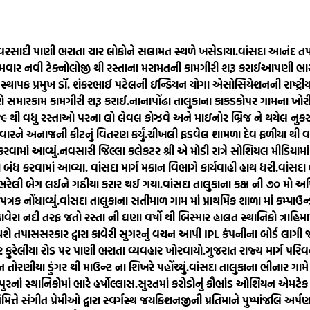
વરસાદી પાણી ભરાતા ચાર લોકોને સલામત સ્થળે ખસેડાયા.
વાંસદા આનંદ તપ
રથમવાર નવી ટેક્નોલોજી થી રસ્તાના મરામતની કામગીરી શરૂ કરાઈ
આપણી ભારતી
થાપક પ્રમુખ ડૉ. શંકરભાઈ પટેલની ઇન્ડિયન યોગા એસોસિયેશનની રાષ્ટ્રીય સ
ોરણે સમારકામ કામગીરી શરૂ કરાઈ.
નાનાપોંઢા તાલુકાના કાકડકોપર ગામના ખોરી
ે ૪૯ થી વધુ રસ્તાઓ પરના લો લેવલ કોઝવે અને માઇનોર બ્રિજ ને થયેલ નુક
વારને અનાજની કીટનું વિતરણ કર્યું.
ચીખલી ફડવેલ શામળા દેવ ફળીયા થી વા
વામાં આવ્યું.
નવસારી જિલ્લા કલેકટર શ્રી એ મોડી રાત્રે સોશિયલ મીડિયા
બંધ કરવામાં આવ્યા. વાંસદા માર્ગ મકાન વિભાગે કાર્યવાહી હાથ ધરી.
વાંસદા 
 ભરેલી બેગ લઈને ગઠીયા કરાર થઈ ગયા.
વાંસદા તાલુકાના કક્ષ ની ૭૦ મો અ
રક નોંધાવ્યું.
વાંસદા તાલુકાના સતીમાળ ગામ માં પ્રાથમિક શાળા માં કમ્પાઉન્ડ
ાવેરા નદી તરફ જતો રસ્તા ની ઘણા વર્ષો થી બિસ્માર હાલત સ્થાનિકો ત્રાહિમ
 થશે તપાસ
સરકાર દ્વારા કાવેરી સુગરનું વચન આપી IPL કંપનીના બોર્ડ લાગ
 કુરેલીયા રોડ પર પાણી ભરાતા વ્યવહાર ખોરવાયો.
ગુજરાત રાજ્ય માર્ગ પર
ોરણીયા ડુંગર થી માઉન્ટ ના શિખરે પહોંચ્યું.
વાંસદા તાલુકાના ભીનાર ગામે
નાં સ્થાનિકોમાં ભારે હર્ષોલ્લાસ.
સુરતમાં કરોડોનું કૌભાંડ ઓશિયન એમટેક 
 નિમિત્તે સંગીત પ્રેમીઓ દ્વારા સ્વર્ગસ્થ જયકિશનજીની પ્રતિમાને પુષ્પાંજલિ 