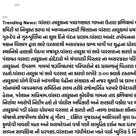
Trending News:
વાંસદા તાલુકાના પાલગભાણ ગામના ઉતારા ફળિયામાં 
કમિટી માં નિયુક્ત કરવા માં આવ્યા
નવસારી જિલ્લાના વાંસદા તાલુકામાં પ્
ગુરુદેવ ને ગુરુપૂર્ણિમા ના શુભ દિને વંદન પ્રણામ.
વાંસદા આનંદ તપોવનના સ્
મકાન વિભાગ દ્વારા ભારે વરસાદથી અસરગ્રસ્ત ગ્રામ્ય માર્ગો પર યુદ્ધના ધ
સ્થાનિકો હાલાકી વેઠવા મજબૂર.
વાંસદા તાલુકા માં ભારે વારસાદના કારણ
પંચાયત વાસદા તાલુકાના હોદ્દેદારો એ ચંપાવાડી વિસ્તાર ના અસરગ્રસ્ત પરિ
તાલુકાનાં ઉપસળ ગામમાં જરૂરિયાતમંદ પરિવારોને 45 ધાબળાનું વિતરણ કર
રહશે.
વાંસદા તાલુકા માં ભારે વરસાદ ના કારણે બપોરે ૩:૦૦ કલાકે રસ્તાઓ 
તાલુકામાં ધોળે દિવસે આંગળીયા પેઢીના સંચાલક ની નજર ચૂકવી 14 લાખ
ઝોનમાંથી વ્યવસ્થાપક સમિતિના સભ્ય તરીકે રાજેન્દ્રસિંહ પરમારે ઉમેદવારીપત્
હેરાન, પરેશાન ત્રાહિમામ.
વાંસદા તાલુકાના કુરેલીયા ગામના તાડ ફળિયામાં ક
નિર્ણય! આરોપી નિર્દોષ હશે તો પોલીસ અધિકારી અને સરકારી વકીલ પર
તાલુકામાં પડી રહેલા ધોધમાર વરસાદ ને કારણે નદી -નાળા છલકાતા ભીનાર
યોજાયો.
રાજપીપળા કોલેજ નું ગૌરવ _ દક્ષિણ ગુજરાતનું આદિવાસી યુવા ધન ત
કુળદેવી માવલી માતા અને બરામદેવનાં વર્ષો પછી સામુહિક દર્શન થતા ધરમપુર
સાવન સાવલિયા ની ધરપકડ.
વાંસદાના ગાંધીમેદાન ખાતે વર્લ્ડ મ્યુઝિક ડે