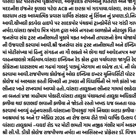
વાંસદા કોર્ટ પરિસરમાં વૃક્ષારોપણ, આયુર્વેદિક રોપાઓનું વિતરણ અને જાગૃત
મદદનીશ ઈજનેર કૃણાલ પટેલ ACB ના છટકા માં ઝડપાયા.
વાંસદા, સરા-ક
ચારધામ તરફ આધ્યાત્મિક પ્રવાસ ધાર્મિક સંસ્કાર નું સિંચન નું પ્રમાણ.
ડો.નિ
આવી.
ચીખલી ફડવેલ હાઇવે પર સાદકપોર પંથકમાં ટ્રાન્ફોર્મેરો પર ઝાંડી ઝ
નર્મદા.
વાંસદા ભ્રમદેવ મિત્ર મંડળ દ્વારા અંબે નગરના બાળકોને નોટબુક વિત
જનસેવા સંઘ ટ્રસ્ટ નાનીભમતી મુકામે મફત આંખની તાપાસનો કેમ્પ યોજાયો
ની ઉજવણી કરવામાં આવી.
શ્રી જનસેવા સંઘ ટ્રસ્ટ નાનીભમતી અને ઈન્ડ
માં મોટીસંખ્યા માં હિન્દુ સંગઠન ના ગૌ ભક્તો એ ભેગા થઈ આવેદનપત્ર આપ્ય
વાહનચાલકો ત્રાહિમામ.
વાંસદા ઇન્ડિયન રેડ ક્રોસ દ્વારા પર્યાવરણ જાગૃતિ ર
કોંગ્રેસના ધારાસભ્ય ના ગઢમાં ગાબડું પાડ્યું.
ખેરગામ ના બહેજ તા.પં. ની બેઠક
કરવામા આવી.
રાજપીપળા કોલેજનું ઓલ ઇન્ડિયા ઇન્ટર યુનિવર્સિટી વોટર
કોલેજ માં અભ્યાસ કરતી ચિખલી ના રૂમલા ની વિદ્યાર્થિની એ ગળે ફાંસો ખાઈ
ભીનાર ખાતે રાખવામાં આવ્યો હતો..
વાંસદા તાલુકાના ભીનાર ગામમાં ભા
ના બનતાં પ્રજા ત્રાહીમામ પોકારી.
વાંસદા તાલુકા પંચાયતમાં તાલુકા અધિક
ફળીયા થઇ કણભઈ ભવાની ફળીયા ને જોડતો રસ્તો ખખડ ધજ બનતા વાહનચા
કરવામાં આવ્યું હતું
નવસારી-વાંસદાના ઉંમરકુઇ ગામે નિચલા બરડા ફળીયા 
આશ્રમમાં 16 અને 17 એપ્રિલ 2026 ના રોજ ભવ્ય રીતે 11મો વાર્ષિક ઉત્સ
વાંસદા તાલુકામાં –વઘઈ રોડ પર મોટી ભમતી ગામ નજીક ગંભીર માર્ગ અકસ્
શ્રી સી.પી. ડીગ્રી કોલેજ રાજપીપળા નર્મદા ના આસિસ્ટન્ટ પ્રોફેસર ડૉ. વિ