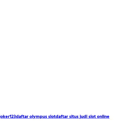
joker123
daftar olympus slot
daftar situs judi slot online