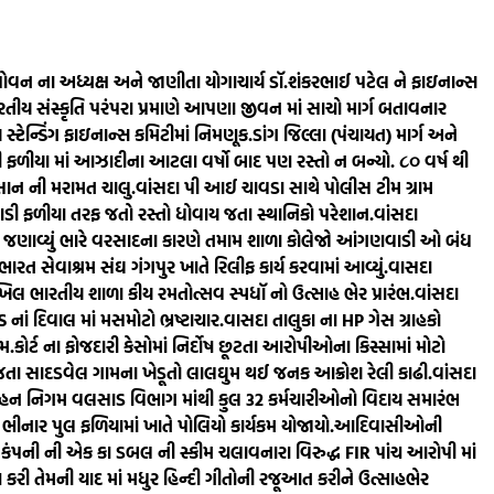
ોવન ના અધ્યક્ષ અને જાણીતા યોગાચાર્ય ડૉ.શંકરભાઈ પટેલ ને ફાઇનાન્સ
ય સંસ્કૃતિ પરંપરા પ્રમાણે આપણા જીવન માં સાચો માર્ગ બતાવનાર
્ટેન્ડિંગ ફાઇનાન્સ કમિટીમાં નિમણૂક.
ડાંગ જિલ્લા (પંચાયત) માર્ગ અને
 ફળીયા માં આઝાદીના આટલા વર્ષો બાદ પણ રસ્તો ન બન્યો. ૮૦‌ વર્ષ થી
સાન ની મરામત ચાલુ.
વાંસદા પી આઈ ચાવડા સાથે પોલીસ ટીમ ગ્રામ
ડી ફળીયા તરફ જતો રસ્તો ધોવાય જતા સ્થાનિકો પરેશાન.
વાંસદા
માં જણાવ્યું ભારે વરસાદના કારણે તમામ શાળા કોલેજો આંગણવાડી ઓ બંધ
ભારત સેવાશ્રમ સંઘ ગંગપુર ખાતે રિલીફ કાર્ય કરવામાં આવ્યું.
વાસદા
ખિલ ભારતીય શાળા કીય રમતોત્સવ સ્પધૉ નો ઉત્સાહ ભેર પ્રારંભ.
વાંસદા
 નાં દિવાલ માં મસમોટો ભ્રષ્ટાચાર.
વાસદા તાલુકા ના HP ગેસ ગ્રાહકો
ામ.
કોર્ટ ના ફોજદારી કેસોમાં નિર્દોષ છૂટતા આરોપીઓના કિસ્સામાં મોટો
ી જતા સાદડવેલ ગામના ખેડૂતો લાલઘુમ થઈ જનક આક્રોશ રેલી કાઢી.
વાંસદા
િવહન નિગમ વલસાડ વિભાગ માંથી કુલ 32 કર્મચારીઓનો વિદાય સમારંભ
 ભીનાર પુલ ફળિયામાં ખાતે પોલિયો કાર્યકમ યોજાયો.
આદિવાસીઓની
કંપની ની એક કા ડબલ ની સ્કીમ ચલાવનારા વિરુદ્ધ FIR પાંચ આરોપી માં
અર્પણ કરી તેમની યાદ માં મધુર હિન્દી ગીતોની રજૂઆત કરીને ઉત્સાહભેર