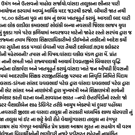
ં ઉમંગ અને ઉત્સવનો માહોલ સર્જાયો.
વાંસદા તાલુકાના ભીનાર પાટી
ં આયોજન કરવામાં આવ્યું.
આર્થિક મદદ જરૂરથી કરજો. બીમારી જાત નથી
રૂ. ૧૬.૦૦ કરોડના પુલ ના કામ નું ભવ્ય ખાતમુહૂર્ત કરાયું. આઝાદી બાદ વાટી
દાના લોક લાડીલા કમલભાઈ સોલંકી બન્યા નવસારી જિલ્લા ભાજપ યુવા
ું કુકડા ગામે પટેલ ફળિયામાં અવરજવર માટેનો જાહેર રસ્તો સરપંચ દ્વારા જ
રાજ્યના તમામ જિલ્લા શિક્ષણાધિકારીઓ ડીઈઓને તાકીદનો આદેશ કર્યો
કાપવા સુધીના કડક પગલાં લેવાની પણ તૈયારી દર્શાવાઈ.
ભરૂચ કલેક્ટર
ર કોની મહેરબાની? તપાસ નો વિષય.
વાંસદા વકીલ મંડળ દ્વારા મેં. પ્રાંત
ા નાની ભમતી ખાતે રાજ્યપાલશ્રી આચાર્ય દેવવ્રતજીએ બિયારણ વૃદ્ધિ
્રોના લોકાર્પણ અને ખાતમુહૂર્ત કરાયું.
વાંસદા ખાતે જન ઔષધી દિવસની
ામમાં આદરણીય શિક્ષક રણજીતસિંહજી પરમાર ના નિવૃત્તિ નિમિત્તે વિદાય
લસાડ-ડાંગના સાંસદ ધવલભાઈ પટેલ દ્વારા વાંસદા ધવલભાઈ પટેલ દ્વારા
ભેટ સાંસદ અને નાણાંમંત્રી દ્વારા મુખ્યમંત્રી અને શિક્ષણમંત્રી સાથેની
 શર્મશાર કરતી ઘટના બની.
સાવધાન ભારત ~નવો છેતરપિંડીનો રસ્તો! જો
ર વૈશાલીબેન શાહ ડેલિગેટ તરીકે આયુષ એક્સ્પો માં દુબઇ પહોંચ્યા
.
નવસારી જીલ્લા ના વાસદા તાલુકા ની સરકારી માધ્યમિક શાળા ચોરવણી નું
લુકા માં ઈટ ના ભટ્ટે કેવી રીતે વેચાયું?
વાસદા તાલુકા ના રંગપુર
ાશ્રમ સંઘ ગંગપુર આયોજિત પ્રેમ પ્રકાશ આશ્રમ સુરત ના સહયોગ થી વસ્ત્ર
લેજના વિદ્યાર્થીઓની ભાગીદારી નજરે પડી
સુરત શહેરની નામાંકિત