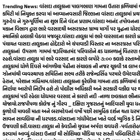
Skip
Trending News:
વાંસદા તાલુકાના પાલગભાણ ગામના ઉતારા ફળિયામાં 
to
કમિટી માં નિયુક્ત કરવા માં આવ્યા
નવસારી જિલ્લાના વાંસદા તાલુકામાં પ્
content
ગુરુદેવ ને ગુરુપૂર્ણિમા ના શુભ દિને વંદન પ્રણામ.
વાંસદા આનંદ તપોવનના સ્
મકાન વિભાગ દ્વારા ભારે વરસાદથી અસરગ્રસ્ત ગ્રામ્ય માર્ગો પર યુદ્ધના ધ
સ્થાનિકો હાલાકી વેઠવા મજબૂર.
વાંસદા તાલુકા માં ભારે વારસાદના કારણ
પંચાયત વાસદા તાલુકાના હોદ્દેદારો એ ચંપાવાડી વિસ્તાર ના અસરગ્રસ્ત પરિ
તાલુકાનાં ઉપસળ ગામમાં જરૂરિયાતમંદ પરિવારોને 45 ધાબળાનું વિતરણ કર
રહશે.
વાંસદા તાલુકા માં ભારે વરસાદ ના કારણે બપોરે ૩:૦૦ કલાકે રસ્તાઓ 
તાલુકામાં ધોળે દિવસે આંગળીયા પેઢીના સંચાલક ની નજર ચૂકવી 14 લાખ
ઝોનમાંથી વ્યવસ્થાપક સમિતિના સભ્ય તરીકે રાજેન્દ્રસિંહ પરમારે ઉમેદવારીપત્
હેરાન, પરેશાન ત્રાહિમામ.
વાંસદા તાલુકાના કુરેલીયા ગામના તાડ ફળિયામાં ક
નિર્ણય! આરોપી નિર્દોષ હશે તો પોલીસ અધિકારી અને સરકારી વકીલ પર
તાલુકામાં પડી રહેલા ધોધમાર વરસાદ ને કારણે નદી -નાળા છલકાતા ભીનાર
યોજાયો.
રાજપીપળા કોલેજ નું ગૌરવ _ દક્ષિણ ગુજરાતનું આદિવાસી યુવા ધન ત
કુળદેવી માવલી માતા અને બરામદેવનાં વર્ષો પછી સામુહિક દર્શન થતા ધરમપુર
સાવન સાવલિયા ની ધરપકડ.
વાંસદાના ગાંધીમેદાન ખાતે વર્લ્ડ મ્યુઝિક ડે
ઉજવણી કરી.
વાસદા તાલુકા નો કેવડીનો યુવાન અર્પણ ચવધરી -પર્વતારોહણ મ
કરવામાં આવ્યું.
વાંસદા ઉનાઈ થી સોશિયલ મીડિયા પર સસ્તી પબ્લિસિટી મે