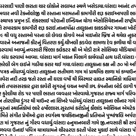
વરસાદી પાણી ભરાતા ચાર લોકોને સલામત સ્થળે ખસેડાયા.
વાંસદા આનંદ તપ
રથમવાર નવી ટેક્નોલોજી થી રસ્તાના મરામતની કામગીરી શરૂ કરાઈ
આપણી ભારતી
થાપક પ્રમુખ ડૉ. શંકરભાઈ પટેલની ઇન્ડિયન યોગા એસોસિયેશનની રાષ્ટ્રીય સ
ોરણે સમારકામ કામગીરી શરૂ કરાઈ.
નાનાપોંઢા તાલુકાના કાકડકોપર ગામના ખોરી
ે ૪૯ થી વધુ રસ્તાઓ પરના લો લેવલ કોઝવે અને માઇનોર બ્રિજ ને થયેલ નુક
વારને અનાજની કીટનું વિતરણ કર્યું.
ચીખલી ફડવેલ શામળા દેવ ફળીયા થી વા
વામાં આવ્યું.
નવસારી જિલ્લા કલેકટર શ્રી એ મોડી રાત્રે સોશિયલ મીડિયા
બંધ કરવામાં આવ્યા. વાંસદા માર્ગ મકાન વિભાગે કાર્યવાહી હાથ ધરી.
વાંસદા 
 ભરેલી બેગ લઈને ગઠીયા કરાર થઈ ગયા.
વાંસદા તાલુકાના કક્ષ ની ૭૦ મો અ
રક નોંધાવ્યું.
વાંસદા તાલુકાના સતીમાળ ગામ માં પ્રાથમિક શાળા માં કમ્પાઉન્ડ
ાવેરા નદી તરફ જતો રસ્તા ની ઘણા વર્ષો થી બિસ્માર હાલત સ્થાનિકો ત્રાહિમ
 થશે તપાસ
સરકાર દ્વારા કાવેરી સુગરનું વચન આપી IPL કંપનીના બોર્ડ લાગ
 કુરેલીયા રોડ પર પાણી ભરાતા વ્યવહાર ખોરવાયો.
ગુજરાત રાજ્ય માર્ગ પર
ોરણીયા ડુંગર થી માઉન્ટ ના શિખરે પહોંચ્યું.
વાંસદા તાલુકાના ભીનાર ગામે
નાં સ્થાનિકોમાં ભારે હર્ષોલ્લાસ.
સુરતમાં કરોડોનું કૌભાંડ ઓશિયન એમટેક 
 નિમિત્તે સંગીત પ્રેમીઓ દ્વારા સ્વર્ગસ્થ જયકિશનજીની પ્રતિમાને પુષ્પાંજલિ 
ાં ગુજરાત નું ગૌરવ વધાર્યુ.
વાંસદા હનુમાનબારી ગામે જી.નવસારી શ્રી સર
ળવવા ઉનાઈ પવિત્ર યાત્રાધામને ચીરહરણ કરતી પોસ્ટ મુકાઈ સાથે વાંસદા