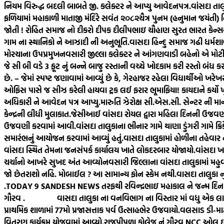
નિયમ વિરુદ્ધ બદલી બાબતે જી. કલેક્ટર ને આપ્યુ આવેદનપત્ર.
વાંસદા તા
ફળિયામાં મહાકાળી માતાજી મંદિરે સવંત ‌‌૨૦૮૨ચૈત્ર‌ પુનમ (હનુમાન જયંતી)
જોતી ! રોહિત સમાજ નો દીકરો દીપક દીલીપભાઇ ચૌહાણ સુરત ભારત કેન્સર હ
ગામ ના સ્થાનિકો ને આઝાદી ની અનુભૂતિ.
વાસદા હિન્દુ સમાજ ગઢી ધર્મશા
મોરચાના ઉપપ્રમુખ
નવસારી જીલ્લા કલેક્ટર ને આંગણવાડી બહેનો એ મોટી સ
જે સી બી વડે 3 ફૂટ નું બન્ને બાજુ રસ્તાની વચ્ચે ખોદકામ કરી રસ્તો બંધ ક
છે. – જેમાં સ્પષ્ટ જણાવામાં આવ્યું છે કે, ગેરહાજર રહેલા વિદ્યાર્થીઓ 
ઓફિસ પાસે જ સીઝ કરેલી હાયવા ટ્રક લઈ ફરાર ભૂમાફિયા! કાયદાને કર્યો 
અધિકારી ને આવેદન પત્ર આપ્યુ.મારુતિ ઝેરોક્ષ સી.એસ.સી. સેન્ટર ની માન
કેન્દ્રની લીધી મુલાકાત.
જેસીઆઈ વાંસદા રોયલ દ્વારા મહિલા દિનની ઉજવણ
ઉજવણી કરવામાં આવી.
વાંસદા તાલુકાના ભીનાર ગામે થાણા ડુંગરી ગામે ક્રિક
સમારંભનું આયોજન કરવામાં આવ્યું હતું.
વાસદા તાલુકામાં હોળીના તહેવાર
વાંસદા સ્થિત તેમના જનસંપર્ક કાર્યાલય ખાતે લોકદરબાર યોજાયો.
વાંસદા ખા
ચર્ચાનો આખરે સુખદ અંત આવ્યો
નવસારી જિલ્લાના વાંસદા તાલુકામાં મહુવ
જો છેતરાશો નહિ. મોબાઈલ ? આ સામાન્ય ફોન સ્કેમ નથી.
વાસદા તાલુકા ન
.
TODAY 9 SANDESH NEWS તરફથી રવિન્દ્રભાઇ મહાકાલ ને જન્મ દિન ની શ
ગૌરવ .
વાસદા તાલુકા ના વનવિભાગ ના વિસ્તાર માં વધુ એક લાકડા 
પ્રાથમિક શાળામાં 77મો પ્રજાસત્તાક પર્વ ઉત્સાહભેર ઉજવાયો.
વલસાડ ડી-માર્
વિતરણ કાર્યક્રમ યોજવામાં આવ્યો.
રાજપીપળા કોલેજ નું ગૌરવ NCC ઓલ ઇન્ડ