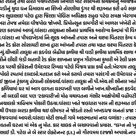
િ રેલીનું તથા હરિત પર્યાવરણના નિર્માણ માટે સંકલ્પના કાર્યક્રમોનુ આયોજન 
ેવડીનું યુવા ધન હિમાલય ના શિખરે તોરણીયા ડુંગર થી શરૂઆત કરી હવે સ
રવ ભુલાભાઇ પટેલ દ્વારા જિલ્લા પોલિસ અધિક્ષક રાહુલ પટેલ સમક્ષ ખેરગ
ાખરા તેમજ નમેલા વીજપોલ જોખમી. પ્રિમોન્સૂન કામગીરી માં આળસ ખંખેરી ને તં
રણ કરવામાં આવ્યું.
વાંસદા તાલુકાના ભીનાર પ્રાથમિક આરોગ્ય કેન્દ્રમાં પી
.
વાંસદા ના પીપલખેડમાં નિ:શુલ્ક આંખની તપાસ અને ચશ્મા વિતરણ કેમ્પ ય
િયન રેડ ક્રોસ સોસાયટી શાખા દ્વારા આંખની તપાસ તથા મફત ચશ્મા વિતરણ ક
ું.
ચીખલી તાલુકા ના ફડવેલ બેઢીયા ફળીયા થી વાડી ફળીયા પ્રાથમિક શાળ
ેલીને લીલી ઝંડી બતાવી રેડ ક્રોસ શાખાના પ્રમુખ ગૌરાંગના કુમારી એ રેલી પ્રસ
 પરથી કોંગ્રેસની ઉમેદવાર રિમ્પલ પટેલે વિજય પ્રાપ્ત કર્યો હતો.
ખેરગામ તાલ
 પોલો રમતમાં દબદબો.
મતદાન કરો અને કરાવો તમારા પસંદગી ના ઉમેદવાર
 જીવન ટુંકાવ્યુ હોવાની લોકચર્ચા.
વાંસદા તાલુકા ની પી.એચ.સી ભીનાર ખાતે 
ઠેલ ફળિયામાં ઘર માં આગ લાગતા ઘરવખરી પણ બળીને ખાખ.
ચીખલીના ફડવેલ 
ારી ની બદલી બાદ પણ ‘ટકાવારી’નો મોહ યથાવતના ગંભીર આક્ષેપોથી વહીવટી 
લકો ત્રાહિમામ પોકારી ઉઠયા.
વાંસદા ખાતે જલધારા પરબ ની શરૂઆત ઇન્ડિ
થી ઉપલા બરડા ફળીયા થઇ લીમઝર ને જોડતો રસ્તો ખખડધજ બનતાં પ્રજા ત્
વ ઉજવવામાં આવશે.
વાંસદા મોટી ભમતી ગામે અકસ્માતમાં નવા વળાંક? : તપાસ 
માતની ઘટના માં એક નુ મોત. કાર ચાલક ને બચાવવાનો પ્રયાસ. “લગ્ન નો ખુ
જયભાઈ ડી. પટેલ ને બે સ્ટાર લેફ્ટેનન્ટ (Lt.) નો ગૌરવમય દરજ્જો અપાયો.
નવસ