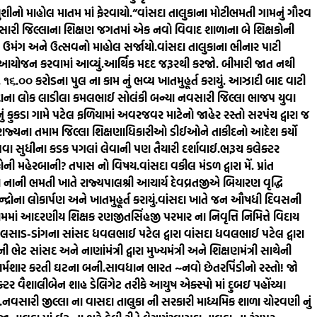
શીનો માહોલ માતમ માં ફેરવાયો.”
વાંસદા તાલુકાના મોટીભમતી ગામનું ગૌરવ
ારી જિલ્લાના શિક્ષણ જગતમાં એક નવો વિવાદ શાળાના બે શિક્ષકોની
ં ઉમંગ અને ઉત્સવનો માહોલ સર્જાયો.
વાંસદા તાલુકાના ભીનાર પાટી
ં આયોજન કરવામાં આવ્યું.
આર્થિક મદદ જરૂરથી કરજો. બીમારી જાત નથી
રૂ. ૧૬.૦૦ કરોડના પુલ ના કામ નું ભવ્ય ખાતમુહૂર્ત કરાયું. આઝાદી બાદ વાટી
દાના લોક લાડીલા કમલભાઈ સોલંકી બન્યા નવસારી જિલ્લા ભાજપ યુવા
ું કુકડા ગામે પટેલ ફળિયામાં અવરજવર માટેનો જાહેર રસ્તો સરપંચ દ્વારા જ
રાજ્યના તમામ જિલ્લા શિક્ષણાધિકારીઓ ડીઈઓને તાકીદનો આદેશ કર્યો
કાપવા સુધીના કડક પગલાં લેવાની પણ તૈયારી દર્શાવાઈ.
ભરૂચ કલેક્ટર
ર કોની મહેરબાની? તપાસ નો વિષય.
વાંસદા વકીલ મંડળ દ્વારા મેં. પ્રાંત
ા નાની ભમતી ખાતે રાજ્યપાલશ્રી આચાર્ય દેવવ્રતજીએ બિયારણ વૃદ્ધિ
્રોના લોકાર્પણ અને ખાતમુહૂર્ત કરાયું.
વાંસદા ખાતે જન ઔષધી દિવસની
ામમાં આદરણીય શિક્ષક રણજીતસિંહજી પરમાર ના નિવૃત્તિ નિમિત્તે વિદાય
લસાડ-ડાંગના સાંસદ ધવલભાઈ પટેલ દ્વારા વાંસદા ધવલભાઈ પટેલ દ્વારા
ભેટ સાંસદ અને નાણાંમંત્રી દ્વારા મુખ્યમંત્રી અને શિક્ષણમંત્રી સાથેની
 શર્મશાર કરતી ઘટના બની.
સાવધાન ભારત ~નવો છેતરપિંડીનો રસ્તો! જો
ર વૈશાલીબેન શાહ ડેલિગેટ તરીકે આયુષ એક્સ્પો માં દુબઇ પહોંચ્યા
.
નવસારી જીલ્લા ના વાસદા તાલુકા ની સરકારી માધ્યમિક શાળા ચોરવણી નું