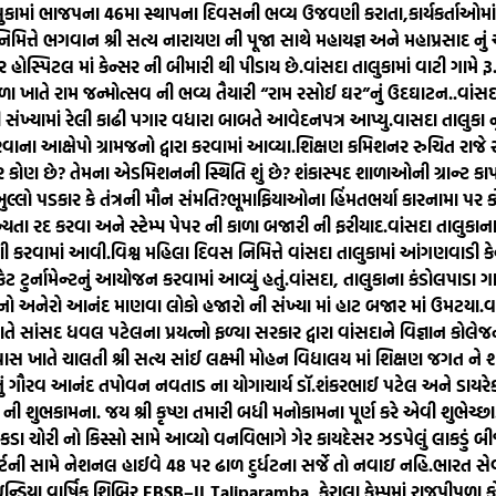
લુકામાં ભાજપના 46મા સ્થાપના દિવસની ભવ્ય ઉજવણી કરાતા,કાર્યકર્તાઓમા
 નિમિત્તે ભગવાન શ્રી સત્ય નારાયણ ની પૂજા સાથે મહાયજ્ઞ અને મહાપ્રસાદ નુ
ોસ્પિટલ માં કેન્સર ની બીમારી થી પીડાય છે.
વાંસદા તાલુકામાં વાટી ગામે 
ળા ખાતે રામ જન્મોત્સવ ની ભવ્ય તૈયારી “રામ રસોઈ ઘર”નું ઉદઘાટન..
વાંસ
ંખ્યામાં રેલી કાઢી પગાર વધારા બાબતે આવેદનપત્ર આપ્યુ.
વાસદા તાલુકા ન
રવાના આક્ષેપો ગ્રામજનો દ્વારા કરવામાં આવ્યા.
શિક્ષણ કમિશનર રુચિત રાજે 
ખરેખર કોણ છે? તેમના એડમિશનની સ્થિતિ શું છે? શંકાસ્પદ શાળાઓની ગ્રાન્ટ 
ખુલ્લો પડકાર કે તંત્રની મૌન સંમતિ?ભૂમાફિયાઓના હિંમતભર્યા કારનામા પ
્યતા રદ કરવા અને સ્ટેમ્પ પેપર ની કાળા બજારી ની ફરીયાદ.
વાંસદા તાલુકાન
ી કરવામાં આવી.
વિશ્વ મહિલા દિવસ નિમિત્તે વાંસદા તાલુકામાં આંગણવાડી કેન્દ
ેટ ટુર્નામેન્ટનું આયોજન કરવામાં આવ્યું હતું.
વાંસદા, તાલુકાના કંડોલપાડા ગ
 નો અનેરો આનંદ માણવા લોકો હજારો ની સંખ્યા માં હાટ બજાર માં ઉમટયા.
વ
તે સાંસદ ધવલ પટેલના પ્રયત્નો ફળ્યા સરકાર દ્વારા વાંસદાને વિજ્ઞાન કોલેજની 
ાસ ખાતે ચાલતી શ્રી સત્ય સાંઈ લક્ષ્મી મોહન વિદ્યાલય માં શિક્ષણ જગત ને
ું ગૌરવ આનંદ તપોવન નવતાડ ના યોગાચાર્ય ડૉ.શંકરભાઈ પટેલ અને ડાયરેક્ટ
ુભકામના. જય શ્રી કૃષ્ણ તમારી બધી મનોકામના પૂર્ણ કરે એવી શુભેચ્છા
ચોરી નો કિસ્સો સામે આવ્યો વનવિભાગે ગેર કાયદેસર ઝડપેલું લાકડું બીજા તા
ટની સામે નેશનલ હાઈવે 48 પર ઢાળ દુર્ધટના સર્જે તો નવાઇ નહિ.
ભારત સેવ
િયા વાર્ષિક શિબિર EBSB–II,Taliparamba, કેરાલા કેમ્પમાં રાજપીપળા કો