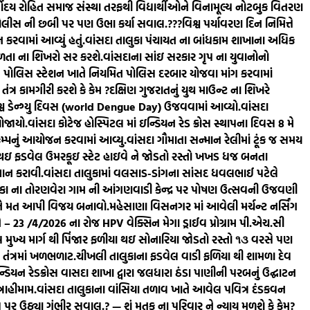
્વોદય રોહિત સમાજ સંસ્થા તરફથી વિદ્યાર્થીઓને વિનામૂલ્ય નોટબુક વિતરણ
 પોલીસ ની છબી પર પણ ઉભા કર્યા સવાલ.???
વિશ્વ પર્યાવરણ દિન નિમિત્તે
કરવામાં આવ્યું હતું.
વાંસદા તાલુકા પંચાયત ના બાંધકામ શાખાના અધિક
ફળતા ના શિખરો સર કરશે.
વાંસદાના સાંઇ સરકાર ગૃપ ના યુવાનોનો
ામ પોલિસ સ્ટેશન ખાતે નિયમિત પોલિસ દરબાર યોજવા માંગ કરવામાં
ત્ર કામગીરી કરશે કે કેમ ?
દક્ષિણ ગુજરાતનું યુથ માઉન્ટ ના શિખરે
 વિશ્વ ડેન્ગ્યુ દિવસ (world Dengue Day) ઉજવવામાં આવ્યો.
વાંસદા
ોજાયો.
વાંસદા કોટેજ હોસ્પિટલ માં ઇન્ડિયન રેડ ક્રોસ સ્થાપના દિવસ 8 મે
ેમ્પનું આયોજન કરવામાં આવ્યુ.
વાંસદા ગૌમાતા સન્માન રેલીમાં ટૂંક જ સમય
ા થઇ ફડવેલ ઉમરકૂઇ સ્ટેટ હાઇવે ને જોડતો રસ્તો ખખડ ધજ બનતા
્થાન કરાવી.
વાંસદા તાલુકામાં વલસાડ-ડાંગના સાંસદ ધવલભાઈ પટેલે
ુકા ના તોરણવેરા ગામ ની આંગણવાડી કેન્દ્ર પર પોષણ ઉત્સવની ઉજવણી
 ને મત આપી વિજય બનાવો.
મહેસાણા વિસનગર માં આવેલી મર્ચન્ટ નર્સિંગ
– 23 /4/2026 ના રોજ HPV વેક્સિન મેગા ડ્રાઈવ પ્રોગ્રામ પી.એચ.સી
મુખ્ય માર્ગ થી પિંજાર ફળીયા થઇ સોનારિયા જોડતો રસ્તો ૧૩ વરસે પણ
તંત્રમાં ખળભળાટ.
ચીખલી તાલુકાના ફડવેલ વાડી ફળિયા થી શામળા દેવ
યન રેડક્રોસ વાસદા શાખા દ્વારા જલધારા ઠંડા પાણીની પરબનું ઉદ્ઘાટન
રાહીમામ.
વાંસદા તાલુકાના વાંસિયા તળાવ ખાતે આવેલ પવિત્ર દંડકવન
પર ઉઠ્યા ગંભીર સવાલ.? — શું મૃતક ના પરિવાર ને ન્યાય મળશે કે કેમ?