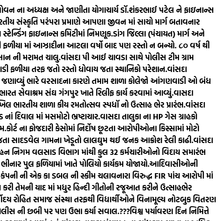
ોવન ના અધ્યક્ષ અને જાણીતા યોગાચાર્ય ડૉ.શંકરભાઈ પટેલ ને ફાઇનાન્સ
ય સંસ્કૃતિ પરંપરા પ્રમાણે આપણા જીવન માં સાચો માર્ગ બતાવનાર
્ટેન્ડિંગ ફાઇનાન્સ કમિટીમાં નિમણૂક.
ડાંગ જિલ્લા (પંચાયત) માર્ગ અને
 ફળીયા માં આઝાદીના આટલા વર્ષો બાદ પણ રસ્તો ન બન્યો. ૮૦‌ વર્ષ થી
સાન ની મરામત ચાલુ.
વાંસદા પી આઈ ચાવડા સાથે પોલીસ ટીમ ગ્રામ
ડી ફળીયા તરફ જતો રસ્તો ધોવાય જતા સ્થાનિકો પરેશાન.
વાંસદા
માં જણાવ્યું ભારે વરસાદના કારણે તમામ શાળા કોલેજો આંગણવાડી ઓ બંધ
ભારત સેવાશ્રમ સંઘ ગંગપુર ખાતે રિલીફ કાર્ય કરવામાં આવ્યું.
વાસદા
ખિલ ભારતીય શાળા કીય રમતોત્સવ સ્પધૉ નો ઉત્સાહ ભેર પ્રારંભ.
વાંસદા
 નાં દિવાલ માં મસમોટો ભ્રષ્ટાચાર.
વાસદા તાલુકા ના HP ગેસ ગ્રાહકો
ામ.
કોર્ટ ના ફોજદારી કેસોમાં નિર્દોષ છૂટતા આરોપીઓના કિસ્સામાં મોટો
ી જતા સાદડવેલ ગામના ખેડૂતો લાલઘુમ થઈ જનક આક્રોશ રેલી કાઢી.
વાંસદા
િવહન નિગમ વલસાડ વિભાગ માંથી કુલ 32 કર્મચારીઓનો વિદાય સમારંભ
 ભીનાર પુલ ફળિયામાં ખાતે પોલિયો કાર્યકમ યોજાયો.
આદિવાસીઓની
કંપની ની એક કા ડબલ ની સ્કીમ ચલાવનારા વિરુદ્ધ FIR પાંચ આરોપી માં
અર્પણ કરી તેમની યાદ માં મધુર હિન્દી ગીતોની રજૂઆત કરીને ઉત્સાહભેર
્વોદય રોહિત સમાજ સંસ્થા તરફથી વિદ્યાર્થીઓને વિનામૂલ્ય નોટબુક વિતરણ
 પોલીસ ની છબી પર પણ ઉભા કર્યા સવાલ.???
વિશ્વ પર્યાવરણ દિન નિમિત્તે