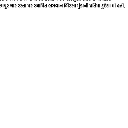
મપુર ચાર રસ્તા પર સ્થાપિત ભગવાન બિરસા મુંડાની પ્રતિમા દુર્દશા માં હતી,