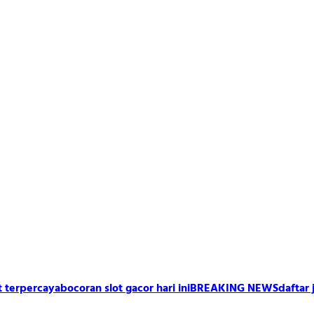
t terpercaya
bocoran slot gacor hari ini
BREAKING NEWS
daftar 