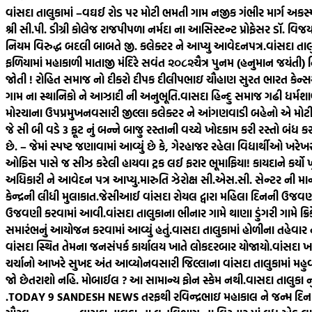
વાંસદા તાલુકામાં –વઘઈ રોડ પર મોટી ભમતી ગામ નજીક ગંભીર માર્ગ અકસ્
શ્રી સી.પી. ડીગ્રી કોલેજ રાજપીપળા નર્મદા ના આસિસ્ટન્ટ પ્રોફેસર ડૉ. વિ
નિયમ વિરુદ્ધ બદલી બાબતે જી. કલેક્ટર ને આપ્યુ આવેદનપત્ર.
વાંસદા તા
ફળિયામાં મહાકાળી માતાજી મંદિરે સવંત ‌‌૨૦૮૨ચૈત્ર‌ પુનમ (હનુમાન જયંતી)
જોતી ! રોહિત સમાજ નો દીકરો દીપક દીલીપભાઇ ચૌહાણ સુરત ભારત કેન્સર હ
ગામ ના સ્થાનિકો ને આઝાદી ની અનુભૂતિ.
વાસદા હિન્દુ સમાજ ગઢી ધર્મશા
મોરચાના ઉપપ્રમુખ
નવસારી જીલ્લા કલેક્ટર ને આંગણવાડી બહેનો એ મોટી સ
જે સી બી વડે 3 ફૂટ નું બન્ને બાજુ રસ્તાની વચ્ચે ખોદકામ કરી રસ્તો બંધ ક
છે. – જેમાં સ્પષ્ટ જણાવામાં આવ્યું છે કે, ગેરહાજર રહેલા વિદ્યાર્થીઓ 
ઓફિસ પાસે જ સીઝ કરેલી હાયવા ટ્રક લઈ ફરાર ભૂમાફિયા! કાયદાને કર્યો 
અધિકારી ને આવેદન પત્ર આપ્યુ.મારુતિ ઝેરોક્ષ સી.એસ.સી. સેન્ટર ની માન
કેન્દ્રની લીધી મુલાકાત.
જેસીઆઈ વાંસદા રોયલ દ્વારા મહિલા દિનની ઉજવણ
ઉજવણી કરવામાં આવી.
વાંસદા તાલુકાના ભીનાર ગામે થાણા ડુંગરી ગામે ક્રિક
સમારંભનું આયોજન કરવામાં આવ્યું હતું.
વાસદા તાલુકામાં હોળીના તહેવાર
વાંસદા સ્થિત તેમના જનસંપર્ક કાર્યાલય ખાતે લોકદરબાર યોજાયો.
વાંસદા ખા
ચર્ચાનો આખરે સુખદ અંત આવ્યો
નવસારી જિલ્લાના વાંસદા તાલુકામાં મહુવ
જો છેતરાશો નહિ. મોબાઈલ ? આ સામાન્ય ફોન સ્કેમ નથી.
વાસદા તાલુકા ન
.
TODAY 9 SANDESH NEWS તરફથી રવિન્દ્રભાઇ મહાકાલ ને જન્મ દિન ની શ