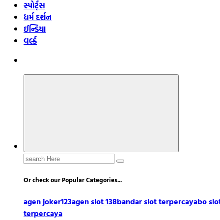
સ્પોર્ટ્સ
ધર્મ દર્શન
ઈન્ડિયા
વર્લ્ડ
Search
for:
Or check our Popular Categories...
agen joker123
agen slot 138
bandar slot terpercaya
bo slo
terpercaya