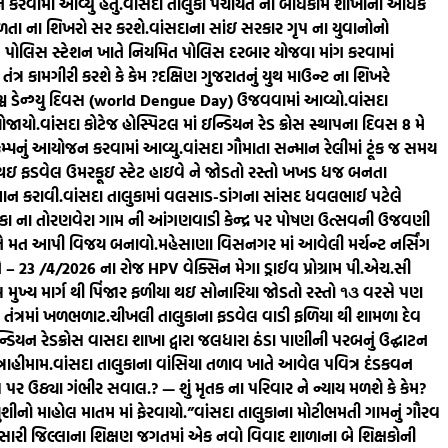
કરવામાં આવ્યું હતું.
વાંસદા તાલુકા પંચાયત ના બાંધકામ શાખાના અધિક
ફળતા ના શિખરો સર કરશે.
વાંસદાના સાંઇ સરકાર ગૃપ ના યુવાનોનો
ામ પોલિસ સ્ટેશન ખાતે નિયમિત પોલિસ દરબાર યોજવા માંગ કરવામાં
ત્ર કામગીરી કરશે કે કેમ ?
દક્ષિણ ગુજરાતનું યુથ માઉન્ટ ના શિખરે
 વિશ્વ ડેન્ગ્યુ દિવસ (world Dengue Day) ઉજવવામાં આવ્યો.
વાંસદા
ોજાયો.
વાંસદા કોટેજ હોસ્પિટલ માં ઇન્ડિયન રેડ ક્રોસ સ્થાપના દિવસ 8 મે
ેમ્પનું આયોજન કરવામાં આવ્યુ.
વાંસદા ગૌમાતા સન્માન રેલીમાં ટૂંક જ સમય
ા થઇ ફડવેલ ઉમરકૂઇ સ્ટેટ હાઇવે ને જોડતો રસ્તો ખખડ ધજ બનતા
્થાન કરાવી.
વાંસદા તાલુકામાં વલસાડ-ડાંગના સાંસદ ધવલભાઈ પટેલે
ુકા ના તોરણવેરા ગામ ની આંગણવાડી કેન્દ્ર પર પોષણ ઉત્સવની ઉજવણી
 ને મત આપી વિજય બનાવો.
મહેસાણા વિસનગર માં આવેલી મર્ચન્ટ નર્સિંગ
– 23 /4/2026 ના રોજ HPV વેક્સિન મેગા ડ્રાઈવ પ્રોગ્રામ પી.એચ.સી
મુખ્ય માર્ગ થી પિંજાર ફળીયા થઇ સોનારિયા જોડતો રસ્તો ૧૩ વરસે પણ
તંત્રમાં ખળભળાટ.
ચીખલી તાલુકાના ફડવેલ વાડી ફળિયા થી શામળા દેવ
યન રેડક્રોસ વાસદા શાખા દ્વારા જલધારા ઠંડા પાણીની પરબનું ઉદ્ઘાટન
રાહીમામ.
વાંસદા તાલુકાના વાંસિયા તળાવ ખાતે આવેલ પવિત્ર દંડકવન
પર ઉઠ્યા ગંભીર સવાલ.? — શું મૃતક ના પરિવાર ને ન્યાય મળશે કે કેમ?
શીનો માહોલ માતમ માં ફેરવાયો.”
વાંસદા તાલુકાના મોટીભમતી ગામનું ગૌરવ
ારી જિલ્લાના શિક્ષણ જગતમાં એક નવો વિવાદ શાળાના બે શિક્ષકોની