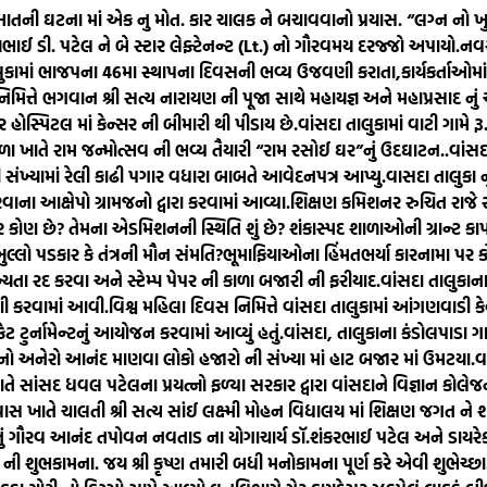
માતની ઘટના માં એક નુ મોત. કાર ચાલક ને બચાવવાનો પ્રયાસ. “લગ્ન નો ખુ
જયભાઈ ડી. પટેલ ને બે સ્ટાર લેફ્ટેનન્ટ (Lt.) નો ગૌરવમય દરજ્જો અપાયો.
નવસ
લુકામાં ભાજપના 46મા સ્થાપના દિવસની ભવ્ય ઉજવણી કરાતા,કાર્યકર્તાઓમા
 નિમિત્તે ભગવાન શ્રી સત્ય નારાયણ ની પૂજા સાથે મહાયજ્ઞ અને મહાપ્રસાદ નુ
ોસ્પિટલ માં કેન્સર ની બીમારી થી પીડાય છે.
વાંસદા તાલુકામાં વાટી ગામે 
ળા ખાતે રામ જન્મોત્સવ ની ભવ્ય તૈયારી “રામ રસોઈ ઘર”નું ઉદઘાટન..
વાંસ
ંખ્યામાં રેલી કાઢી પગાર વધારા બાબતે આવેદનપત્ર આપ્યુ.
વાસદા તાલુકા ન
રવાના આક્ષેપો ગ્રામજનો દ્વારા કરવામાં આવ્યા.
શિક્ષણ કમિશનર રુચિત રાજે 
ખરેખર કોણ છે? તેમના એડમિશનની સ્થિતિ શું છે? શંકાસ્પદ શાળાઓની ગ્રાન્ટ 
ખુલ્લો પડકાર કે તંત્રની મૌન સંમતિ?ભૂમાફિયાઓના હિંમતભર્યા કારનામા પ
્યતા રદ કરવા અને સ્ટેમ્પ પેપર ની કાળા બજારી ની ફરીયાદ.
વાંસદા તાલુકાન
ી કરવામાં આવી.
વિશ્વ મહિલા દિવસ નિમિત્તે વાંસદા તાલુકામાં આંગણવાડી કેન્દ
ેટ ટુર્નામેન્ટનું આયોજન કરવામાં આવ્યું હતું.
વાંસદા, તાલુકાના કંડોલપાડા ગ
 નો અનેરો આનંદ માણવા લોકો હજારો ની સંખ્યા માં હાટ બજાર માં ઉમટયા.
વ
તે સાંસદ ધવલ પટેલના પ્રયત્નો ફળ્યા સરકાર દ્વારા વાંસદાને વિજ્ઞાન કોલેજની 
ાસ ખાતે ચાલતી શ્રી સત્ય સાંઈ લક્ષ્મી મોહન વિદ્યાલય માં શિક્ષણ જગત ને
ું ગૌરવ આનંદ તપોવન નવતાડ ના યોગાચાર્ય ડૉ.શંકરભાઈ પટેલ અને ડાયરેક્ટ
ુભકામના. જય શ્રી કૃષ્ણ તમારી બધી મનોકામના પૂર્ણ કરે એવી શુભેચ્છા