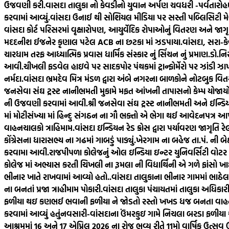
ઉજવણી કરી.
વાસદા તાલુકા નો કેવડીનો યુવાન અર્પણ ચવધરી -પર્વતારોહણ મ
કરવામાં આવ્યું.
વાંસદા ઉનાઈ થી સોશિયલ મીડિયા પર સસ્તી પબ્લિસિટી મે
વાંસદા કોર્ટ પરિસરમાં વૃક્ષારોપણ, આયુર્વેદિક રોપાઓનું વિતરણ અને જાગૃત
મદદનીશ ઈજનેર કૃણાલ પટેલ ACB ના છટકા માં ઝડપાયા.
વાંસદા, સરા-ક
ચારધામ તરફ આધ્યાત્મિક પ્રવાસ ધાર્મિક સંસ્કાર નું સિંચન નું પ્રમાણ.
ડો.નિ
આવી.
ચીખલી ફડવેલ હાઇવે પર સાદકપોર પંથકમાં ટ્રાન્ફોર્મેરો પર ઝાંડી ઝ
નર્મદા.
વાંસદા ભ્રમદેવ મિત્ર મંડળ દ્વારા અંબે નગરના બાળકોને નોટબુક વિત
જનસેવા સંઘ ટ્રસ્ટ નાનીભમતી મુકામે મફત આંખની તાપાસનો કેમ્પ યોજાયો
ની ઉજવણી કરવામાં આવી.
શ્રી જનસેવા સંઘ ટ્રસ્ટ નાનીભમતી અને ઈન્ડ
માં મોટીસંખ્યા માં હિન્દુ સંગઠન ના ગૌ ભક્તો એ ભેગા થઈ આવેદનપત્ર આપ્ય
વાહનચાલકો ત્રાહિમામ.
વાંસદા ઇન્ડિયન રેડ ક્રોસ દ્વારા પર્યાવરણ જાગૃતિ ર
કોંગ્રેસના ધારાસભ્ય ના ગઢમાં ગાબડું પાડ્યું.
ખેરગામ ના બહેજ તા.પં. ની બેઠક
કરવામા આવી.
રાજપીપળા કોલેજનું ઓલ ઇન્ડિયા ઇન્ટર યુનિવર્સિટી વોટર
કોલેજ માં અભ્યાસ કરતી ચિખલી ના રૂમલા ની વિદ્યાર્થિની એ ગળે ફાંસો ખાઈ
ભીનાર ખાતે રાખવામાં આવ્યો હતો..
વાંસદા તાલુકાના ભીનાર ગામમાં ભા
ના બનતાં પ્રજા ત્રાહીમામ પોકારી.
વાંસદા તાલુકા પંચાયતમાં તાલુકા અધિક
ફળીયા થઇ કણભઈ ભવાની ફળીયા ને જોડતો રસ્તો ખખડ ધજ બનતા વાહનચા
કરવામાં આવ્યું હતું
નવસારી-વાંસદાના ઉંમરકુઇ ગામે નિચલા બરડા ફળીયા 
આશ્રમમાં 16 અને 17 એપ્રિલ 2026 ના રોજ ભવ્ય રીતે 11મો વાર્ષિક ઉત્સ