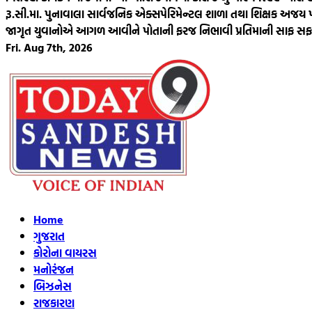
રૂ.સી.મા. પુનાવાલા સાર્વજનિક એક્સપેરિમેન્ટલ શાળા તથા શિક્ષક અજય પટેલ 
જાગૃત યુવાનોએ આગળ આવીને પોતાની ફરજ નિભાવી પ્રતિમાની સાફ સફ
Fri. Aug 7th, 2026
Home
ગુજરાત
કોરોના વાયરસ
મનોરંજન
બિઝનેસ
રાજકારણ