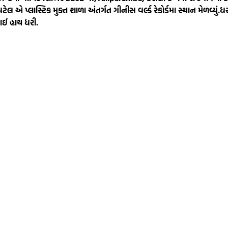
એ પ્લાસ્ટિક મુક્ત શાળા અંતર્ગત ગીનીસ વર્લ્ડ રેકોર્ડમા સ્થાન મેળવ્યું.
ધર
ાઈ હાથ ધરી.