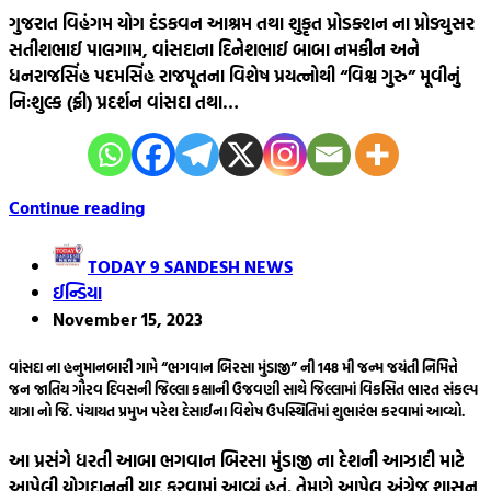
ગુજરાત વિહંગમ યોગ દંડકવન આશ્રમ તથા શુકૃત પ્રોડક્શન ના પ્રોડ્યુસર
સતીશભાઈ પાલગામ, વાંસદાના દિનેશભાઈ બાબા નમકીન અને
ધનરાજસિંહ પદમસિંહ રાજપૂતના વિશેષ પ્રયત્નોથી “વિશ્વ ગુરુ” મૂવીનું
નિઃશુલ્ક (ફ્રી) પ્રદર્શન વાંસદા તથા…
Continue reading
TODAY 9 SANDESH NEWS
ઈન્ડિયા
November 15, 2023
વાંસદા ના હનુમાનબારી ગામે “ભગવાન બિરસા મુંડાજી” ની 148 મી જન્મ જયંતી નિમિત્તે
જન જાતિય ગૌરવ દિવસની જિલ્લા કક્ષાની ઉજવણી સાથે જિલ્લામાં વિકસિત ભારત સંકલ્પ
યાત્રા નો જિ. પંચાયત પ્રમુખ પરેશ દેસાઈના વિશેષ ઉપસ્થિતિમાં શુભારંભ કરવામાં આવ્યો.
આ પ્રસંગે ધરતી આબા ભગવાન બિરસા મુંડાજી ના દેશની આઝાદી માટે
આપેલી યોગદાનની યાદ કરવામાં આવ્યું હતું. તેમણે આપેલ અંગ્રેજ શાસન