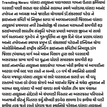
Trending News:
વાંસદા તાલુકાના પાલગભાણ ગામના ઉતારા ફળિયામાં
વરસાદી પાણી ભરાતા ચાર લોકોને સલામત સ્થળે ખસેડાયા.
વાંસદા આનંદ
તપોવન ના અધ્યક્ષ અને જાણીતા યોગાચાર્ય ડૉ.શંકરભાઈ પટેલ ને
ફાઇનાન્સ કમિટી માં નિયુક્ત કરવા માં આવ્યા
નવસારી જિલ્લાના વાંસદા
તાલુકામાં પ્રથમવાર નવી ટેક્નોલોજી થી રસ્તાના મરામતની કામગીરી શરૂ
કરાઈ
આપણી ભારતીય સંસ્કૃતિ પરંપરા પ્રમાણે આપણા જીવન માં સાચો
માર્ગ બતાવનાર ગુરુદેવ ને ગુરુપૂર્ણિમા ના શુભ દિને વંદન પ્રણામ.
વાંસદા
આનંદ તપોવનના સ્થાપક પ્રમુખ ડૉ. શંકરભાઈ પટેલની ઇન્ડિયન યોગા
એસોસિયેશનની રાષ્ટ્રીય સ્ટેન્ડિંગ ફાઇનાન્સ કમિટીમાં નિમણૂક.
ડાંગ
જિલ્લા (પંચાયત) માર્ગ અને મકાન વિભાગ દ્વારા ભારે વરસાદથી
અસરગ્રસ્ત ગ્રામ્ય માર્ગો પર યુદ્ધના ધોરણે સમારકામ કામગીરી શરૂ
કરાઈ.
નાનાપોંઢા તાલુકાના કાકડકોપર ગામના ખોરી ફળીયા માં આઝાદીના
આટલા વર્ષો બાદ પણ રસ્તો ન બન્યો. ૮૦‌ વર્ષ થી સ્થાનિકો હાલાકી
વેઠવા મજબૂર.
વાંસદા તાલુકા માં ભારે વારસાદના કારણે ૪૯ થી વધુ
રસ્તાઓ પરના લો લેવલ કોઝવે અને માઇનોર બ્રિજ ને થયેલ નુકસાન ની
મરામત ચાલુ.
વાંસદા પી આઈ ચાવડા સાથે પોલીસ ટીમ ગ્રામ પંચાયત
વાસદા તાલુકાના હોદ્દેદારો એ ચંપાવાડી વિસ્તાર ના અસરગ્રસ્ત પરિવારને
અનાજની કીટનું વિતરણ કર્યું.
ચીખલી ફડવેલ શામળા દેવ ફળીયા થી વાડી
ફળીયા તરફ જતો રસ્તો ધોવાય જતા સ્થાનિકો પરેશાન.
વાંસદા તાલુકાનાં