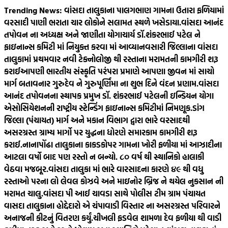
Skip
Trending News:
વાંસદા તાલુકાના પાલગભાણ ગામના ઉતારા ફળિયામાં
to
વરસાદી પાણી ભરાતા ચાર લોકોને સલામત સ્થળે ખસેડાયા.
વાંસદા આનંદ
content
તપોવન ના અધ્યક્ષ અને જાણીતા યોગાચાર્ય ડૉ.શંકરભાઈ પટેલ ને
ફાઇનાન્સ કમિટી માં નિયુક્ત કરવા માં આવ્યા
નવસારી જિલ્લાના વાંસદા
તાલુકામાં પ્રથમવાર નવી ટેક્નોલોજી થી રસ્તાના મરામતની કામગીરી શરૂ
કરાઈ
આપણી ભારતીય સંસ્કૃતિ પરંપરા પ્રમાણે આપણા જીવન માં સાચો
માર્ગ બતાવનાર ગુરુદેવ ને ગુરુપૂર્ણિમા ના શુભ દિને વંદન પ્રણામ.
વાંસદા
આનંદ તપોવનના સ્થાપક પ્રમુખ ડૉ. શંકરભાઈ પટેલની ઇન્ડિયન યોગા
એસોસિયેશનની રાષ્ટ્રીય સ્ટેન્ડિંગ ફાઇનાન્સ કમિટીમાં નિમણૂક.
ડાંગ
જિલ્લા (પંચાયત) માર્ગ અને મકાન વિભાગ દ્વારા ભારે વરસાદથી
અસરગ્રસ્ત ગ્રામ્ય માર્ગો પર યુદ્ધના ધોરણે સમારકામ કામગીરી શરૂ
કરાઈ.
નાનાપોંઢા તાલુકાના કાકડકોપર ગામના ખોરી ફળીયા માં આઝાદીના
આટલા વર્ષો બાદ પણ રસ્તો ન બન્યો. ૮૦‌ વર્ષ થી સ્થાનિકો હાલાકી
વેઠવા મજબૂર.
વાંસદા તાલુકા માં ભારે વારસાદના કારણે ૪૯ થી વધુ
રસ્તાઓ પરના લો લેવલ કોઝવે અને માઇનોર બ્રિજ ને થયેલ નુકસાન ની
મરામત ચાલુ.
વાંસદા પી આઈ ચાવડા સાથે પોલીસ ટીમ ગ્રામ પંચાયત
વાસદા તાલુકાના હોદ્દેદારો એ ચંપાવાડી વિસ્તાર ના અસરગ્રસ્ત પરિવારને
અનાજની કીટનું વિતરણ કર્યું.
ચીખલી ફડવેલ શામળા દેવ ફળીયા થી વાડી