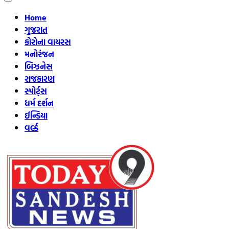
Home
ગુજરાત
કોરોના વાયરસ
મનોરંજન
બિઝનેસ
રાજકારણ
સ્પોર્ટ્સ
ધર્મ દર્શન
ઈન્ડિયા
વર્લ્ડ