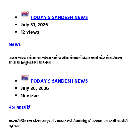
TODAY 9 SANDESH NEWS
July 31, 2026
12 views
News
વાંસદા આનંદ તપોવન ના અધ્યક્ષ અને જાણીતા યોગાચાર્ય ડૉ.શંકરભાઈ પટેલ ને ફાઇનાન્સ
કમિટી માં નિયુક્ત કરવા માં આવ્યા
TODAY 9 SANDESH NEWS
July 30, 2026
16 views
તંત્ર કામગીરી
નવસારી જિલ્લાના વાંસદા તાલુકામાં પ્રથમવાર નવી ટેક્નોલોજી થી રસ્તાના મરામતની કામગીરી
શરૂ કરાઈ