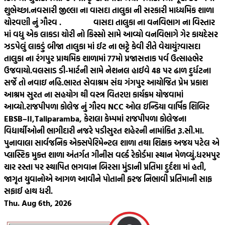
શુભેચ્છા.
નવસારી જીલ્લા ના વાસદા તાલુકા ની સરકારી માધ્યમિક શાળા
ચોરવણી નું ગૌરવ .
વાસદા તાલુકા ના વનવિભાગ ના વિસ્તાર
માં વધુ એક લાકડા ચોરી નો કિસ્સો સામે આવ્યો વનવિભાગે ગેર કાયદેસર
ઝડપેલું લાકડું બીજા તાલુકા માં ઈટ ના ભટ્ટે કેવી રીતે વેચાયું?
વાસદા
તાલુકા ના રંગપુર પ્રાથમિક શાળામાં 77મો પ્રજાસત્તાક પર્વ ઉત્સાહભેર
ઉજવાયો.
વલસાડ ડી-માર્ટની સામે નેશનલ હાઈવે 48 પર ઢાળ દુર્ધટના
સર્જે તો નવાઇ નહિ.
ભારત સેવાશ્રમ સંઘ ગંગપુર આયોજિત પ્રેમ પ્રકાશ
આશ્રમ સુરત ના સહયોગ થી વસ્ત્ર વિતરણ કાર્યક્રમ યોજવામાં
આવ્યો.
રાજપીપળા કોલેજ નું ગૌરવ NCC ઓલ ઇન્ડિયા વાર્ષિક શિબિર
EBSB–II,Taliparamba, કેરાલા કેમ્પમાં રાજપીપળા કોલેજના
વિદ્યાર્થીઓની ભાગીદારી નજરે પડી
સુરત શહેરની નામાંકિત રૂ.સી.મા.
પુનાવાલા સાર્વજનિક એક્સપેરિમેન્ટલ શાળા તથા શિક્ષક અજય પટેલ એ
પ્લાસ્ટિક મુક્ત શાળા અંતર્ગત ગીનીસ વર્લ્ડ રેકોર્ડમા સ્થાન મેળવ્યું.
ધરમપુર
ચાર રસ્તા પર સ્થાપિત ભગવાન બિરસા મુંડાની પ્રતિમા દુર્દશા માં હતી,
જાગૃત યુવાનોએ આગળ આવીને પોતાની ફરજ નિભાવી પ્રતિમાની સાફ
સફાઈ હાથ ધરી.
Thu. Aug 6th, 2026