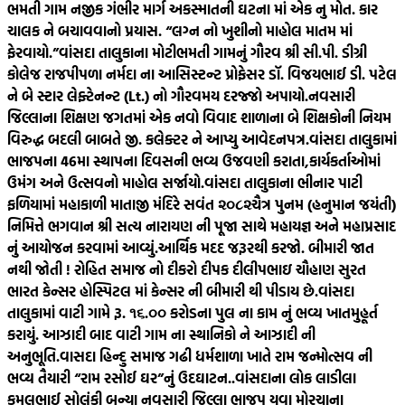
ભમતી ગામ નજીક ગંભીર માર્ગ અકસ્માતની ઘટના માં એક નુ મોત. કાર
ચાલક ને બચાવવાનો પ્રયાસ. “લગ્ન નો ખુશીનો માહોલ માતમ માં
ફેરવાયો.”
વાંસદા તાલુકાના મોટીભમતી ગામનું ગૌરવ શ્રી સી.પી. ડીગ્રી
કોલેજ રાજપીપળા નર્મદા ના આસિસ્ટન્ટ પ્રોફેસર ડૉ. વિજયભાઈ ડી. પટેલ
ને બે સ્ટાર લેફ્ટેનન્ટ (Lt.) નો ગૌરવમય દરજ્જો અપાયો.
નવસારી
જિલ્લાના શિક્ષણ જગતમાં એક નવો વિવાદ શાળાના બે શિક્ષકોની નિયમ
વિરુદ્ધ બદલી બાબતે જી. કલેક્ટર ને આપ્યુ આવેદનપત્ર.
વાંસદા તાલુકામાં
ભાજપના 46મા સ્થાપના દિવસની ભવ્ય ઉજવણી કરાતા,કાર્યકર્તાઓમાં
ઉમંગ અને ઉત્સવનો માહોલ સર્જાયો.
વાંસદા તાલુકાના ભીનાર પાટી
ફળિયામાં મહાકાળી માતાજી મંદિરે સવંત ‌‌૨૦૮૨ચૈત્ર‌ પુનમ (હનુમાન જયંતી)
નિમિત્તે ભગવાન શ્રી સત્ય નારાયણ ની પૂજા સાથે મહાયજ્ઞ અને મહાપ્રસાદ
નું આયોજન કરવામાં આવ્યું.
આર્થિક મદદ જરૂરથી કરજો. બીમારી જાત
નથી જોતી ! રોહિત સમાજ નો દીકરો દીપક દીલીપભાઇ ચૌહાણ સુરત
ભારત કેન્સર હોસ્પિટલ માં કેન્સર ની બીમારી થી પીડાય છે.
વાંસદા
તાલુકામાં વાટી ગામે રૂ. ૧૬.૦૦ કરોડના પુલ ના કામ નું ભવ્ય ખાતમુહૂર્ત
કરાયું. આઝાદી બાદ વાટી ગામ ના સ્થાનિકો ને આઝાદી ની
અનુભૂતિ.
વાસદા હિન્દુ સમાજ ગઢી ધર્મશાળા ખાતે રામ જન્મોત્સવ ની
ભવ્ય તૈયારી “રામ રસોઈ ઘર”નું ઉદઘાટન..
વાંસદાના લોક લાડીલા
કમલભાઈ સોલંકી બન્યા નવસારી જિલ્લા ભાજપ યુવા મોરચાના