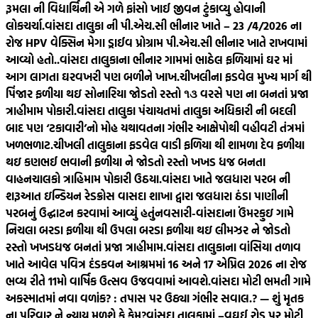
રૂમલા ની વિદ્યાર્થિની એ ગળે ફાંસો ખાઈ જીવન ટુંકાવ્યુ હોવાની
લોકચર્ચા.
વાંસદા તાલુકા ની પી.એચ.સી ભીનાર ખાતે – 23 /4/2026 ના
રોજ HPV વેક્સિન મેગા ડ્રાઈવ પ્રોગ્રામ પી.એચ.સી ભીનાર ખાતે રાખવામાં
આવ્યો હતો..
વાંસદા તાલુકાના ભીનાર ગામમાં ભાઠેલ ફળિયામાં ઘર માં
આગ લાગતા ઘરવખરી પણ બળીને ખાખ.
ચીખલીના ફડવેલ મુખ્ય માર્ગ થી
પિંજાર ફળીયા થઇ સોનારિયા જોડતો રસ્તો ૧૩ વરસે પણ ના બનતાં પ્રજા
ત્રાહીમામ પોકારી.
વાંસદા તાલુકા પંચાયતમાં તાલુકા અધિકારી ની બદલી
બાદ પણ ‘ટકાવારી’નો મોહ યથાવતના ગંભીર આક્ષેપોથી વહીવટી તંત્રમાં
ખળભળાટ.
ચીખલી તાલુકાના ફડવેલ વાડી ફળિયા થી શામળા દેવ ફળીયા
થઇ કણભઈ ભવાની ફળીયા ને જોડતો રસ્તો ખખડ ધજ બનતા
વાહનચાલકો ત્રાહિમામ પોકારી ઉઠયા.
વાંસદા ખાતે જલધારા પરબ ની
શરૂઆત ઇન્ડિયન રેડક્રોસ વાસદા શાખા દ્વારા જલધારા ઠંડા પાણીની
પરબનું ઉદ્ઘાટન કરવામાં આવ્યું હતું
નવસારી-વાંસદાના ઉંમરકુઇ ગામે
નિચલા બરડા ફળીયા થી ઉપલા બરડા ફળીયા થઇ લીમઝર ને જોડતો
રસ્તો ખખડધજ બનતાં પ્રજા ત્રાહીમામ.
વાંસદા તાલુકાના વાંસિયા તળાવ
ખાતે આવેલ પવિત્ર દંડકવન આશ્રમમાં 16 અને 17 એપ્રિલ 2026 ના રોજ
ભવ્ય રીતે 11મો વાર્ષિક ઉત્સવ ઉજવવામાં આવશે.
વાંસદા મોટી ભમતી ગામે
અકસ્માતમાં નવા વળાંક? : તપાસ પર ઉઠ્યા ગંભીર સવાલ.? — શું મૃતક
ના પરિવાર ને ન્યાય મળશે કે કેમ?
વાંસદા તાલુકામાં –વઘઈ રોડ પર મોટી