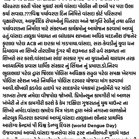
ચીરહરણ કરતી પોસ્ટ મુકાઈ સાથે વાંસદા પોલીસ ની છબી પર પણ ઉભા
કર્યા સવાલ.???
વિશ્વ પર્યાવરણ દિન નિમિત્તે વાંસદા કોર્ટ પરિસરમાં
વૃક્ષારોપણ, આયુર્વેદિક રોપાઓનું વિતરણ અને જાગૃતિ રેલીનું તથા હરિત
પર્યાવરણના નિર્માણ માટે સંકલ્પના કાર્યક્રમોનુ આયોજન કરવામાં આવ્યું
હતું.
વાંસદા તાલુકા પંચાયત ના બાંધકામ શાખાના અધિક મદદનીશ ઈજનેર
કૃણાલ પટેલ ACB ના છટકા માં ઝડપાયા.
વાંસદા, સરા-કેવડીનું યુવા ધન
હિમાલય ના શિખરે તોરણીયા ડુંગર થી શરૂઆત કરી હવે સફળતા ના
શિખરો સર કરશે.
વાંસદાના સાંઇ સરકાર ગૃપ ના યુવાનોનો ચારધામ તરફ
આધ્યાત્મિક પ્રવાસ ધાર્મિક સંસ્કાર નું સિંચન નું પ્રમાણ.
ડો.નિરવ
ભુલાભાઇ પટેલ દ્વારા જિલ્લા પોલિસ અધિક્ષક રાહુલ પટેલ સમક્ષ ખેરગામ
પોલિસ સ્ટેશન ખાતે નિયમિત પોલિસ દરબાર યોજવા માંગ કરવામાં
આવી.
ચીખલી ફડવેલ હાઇવે પર સાદકપોર પંથકમાં ટ્રાન્ફોર્મેરો પર ઝાંડી
ઝાખરા તેમજ નમેલા વીજપોલ જોખમી. પ્રિમોન્સૂન કામગીરી માં આળસ
ખંખેરી ને તંત્ર કામગીરી કરશે કે કેમ ?
દક્ષિણ ગુજરાતનું યુથ માઉન્ટ ના
શિખરે નર્મદા.
વાંસદા ભ્રમદેવ મિત્ર મંડળ દ્વારા અંબે નગરના બાળકોને
નોટબુક વિતરણ કરવામાં આવ્યું.
વાંસદા તાલુકાના ભીનાર પ્રાથમિક
આરોગ્ય કેન્દ્રમાં પી વિશ્વ ડેન્ગ્યુ દિવસ (world Dengue Day)
ઉજવવામાં આવ્યો.
વાંસદા જનસેવા સંઘ ટ્રસ્ટ નાનીભમતી મુકામે મફત