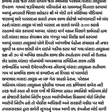
ફળીયા તરફ જતો રસ્તો ધોવાય જતા સ્થાનિકો પરેશાન.
વાંસદા તાલુકાનાં
ઉપસળ ગામમાં જરૂરિયાતમંદ પરિવારોને 45 ધાબળાનું વિતરણ કરવામાં
આવ્યું.
નવસારી જિલ્લા કલેકટર શ્રી એ મોડી રાત્રે સોશિયલ મીડિયામાં
જણાવ્યું ભારે વરસાદના કારણે તમામ શાળા કોલેજો આંગણવાડી ઓ બંધ
રહશે.
વાંસદા તાલુકા માં ભારે વરસાદ ના કારણે બપોરે ૩:૦૦ કલાકે
રસ્તાઓ બંધ કરવામાં આવ્યા. વાંસદા માર્ગ મકાન વિભાગે કાર્યવાહી હાથ
ધરી.
વાંસદા ભારત સેવાશ્રમ સંઘ ગંગપુર ખાતે રિલીફ કાર્ય કરવામાં
આવ્યું.
વાસદા તાલુકામાં ધોળે દિવસે આંગળીયા પેઢીના સંચાલક ની નજર
ચૂકવી 14 લાખ ભરેલી બેગ લઈને ગઠીયા કરાર થઈ ગયા.
વાંસદા તાલુકાના
કક્ષ ની ૭૦ મો અખિલ ભારતીય શાળા કીય રમતોત્સવ સ્પધૉ નો ઉત્સાહ
ભેર પ્રારંભ.
વાંસદા ઝોનમાંથી વ્યવસ્થાપક સમિતિના સભ્ય તરીકે
રાજેન્દ્રસિંહ પરમારે ઉમેદવારીપત્રક નોંધાવ્યું.
વાંસદા તાલુકાના સતીમાળ
ગામ માં પ્રાથમિક શાળા માં કમ્પાઉન્ડ નાં દિવાલ માં મસમોટો
ભ્રષ્ટાચાર.
વાસદા તાલુકા ના HP ગેસ ગ્રાહકો હેરાન, પરેશાન
ત્રાહિમામ.
વાંસદા તાલુકાના કુરેલીયા ગામના તાડ ફળિયામાં કાવેરા નદી
તરફ જતો રસ્તા ની ઘણા વર્ષો થી બિસ્માર હાલત સ્થાનિકો ત્રાહિમામ.
કોર્ટ
ના ફોજદારી કેસોમાં નિર્દોષ છૂટતા આરોપીઓના કિસ્સામાં મોટો નિર્ણય!
આરોપી નિર્દોષ હશે તો પોલીસ અધિકારી અને સરકારી વકીલ પર થશે
તપાસ
સરકાર દ્વારા કાવેરી સુગરનું વચન આપી IPL કંપનીના બોર્ડ લાગી