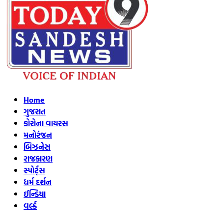
Home
ગુજરાત
કોરોના વાયરસ
મનોરંજન
બિઝનેસ
રાજકારણ
સ્પોર્ટ્સ
ધર્મ દર્શન
ઈન્ડિયા
વર્લ્ડ