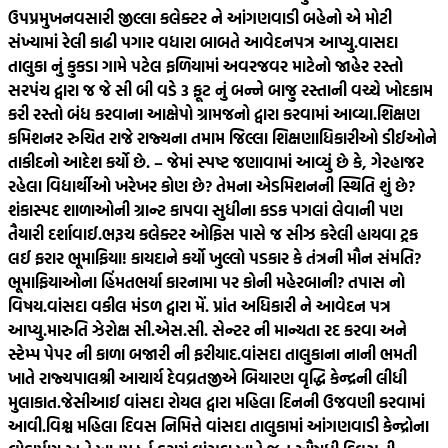
ઉપપ્રમુખ
નવસારી જીલ્લા કલેક્ટર ને આંગણવાડી બહેનો એ મોટી
સંખ્યામાં રેલી કાઢી પગાર વધારા બાબતે આવેદનપત્ર આપ્યુ.
વાસદા
તાલુકા નું કુકડા ગામે પટેલ ફળિયામાં અવરજવર માટેનો જાહેર રસ્તો
સરપંચ દ્વારા જ જે સી બી વડે 3 ફૂટ નું બન્ને બાજુ રસ્તાની વચ્ચે ખોદકામ
કરી રસ્તો બંધ કરવાના આક્ષેપો ગ્રામજનો દ્વારા કરવામાં આવ્યા.
શિક્ષણ
કમિશનર રુચિત રાજે રાજ્યના તમામ જિલ્લા શિક્ષણાધિકારીઓ ડીઈઓને
તાકીદનો આદેશ કર્યો છે. – જેમાં સ્પષ્ટ જણાવામાં આવ્યું છે કે, ગેરહાજર
રહેલા વિદ્યાર્થીઓ ખરેખર કોણ છે? તેમના એડમિશનની સ્થિતિ શું છે?
શંકાસ્પદ શાળાઓની ગ્રાન્ટ કાપવા સુધીના કડક પગલાં લેવાની પણ
તૈયારી દર્શાવાઈ.
ભરૂચ કલેક્ટર ઓફિસ પાસે જ સીઝ કરેલી હાયવા ટ્રક
લઈ ફરાર ભૂમાફિયા! કાયદાને કર્યો ખુલ્લો પડકાર કે તંત્રની મૌન સંમતિ?
ભૂમાફિયાઓના હિંમતભર્યા કારનામા પર કોની મહેરબાની? તપાસ નો
વિષય.
વાંસદા વકીલ મંડળ દ્વારા મેં. પ્રાંત અધિકારી ને આવેદન પત્ર
આપ્યુ.મારુતિ ઝેરોક્ષ સી.એસ.સી. સેન્ટર ની માન્યતા રદ કરવા અને
સ્ટેમ્પ પેપર ની કાળા બજારી ની ફરીયાદ.
વાંસદા તાલુકાના નાની ભમતી
ખાતે રાજ્યપાલશ્રી આચાર્ય દેવવ્રતજીએ બિયારણ વૃદ્ધિ કેન્દ્રની લીધી
મુલાકાત.
જેસીઆઈ વાંસદા રોયલ દ્વારા મહિલા દિનની ઉજવણી કરવામાં
આવી.
વિશ્વ મહિલા દિવસ નિમિત્તે વાંસદા તાલુકામાં આંગણવાડી કેન્દ્રોના