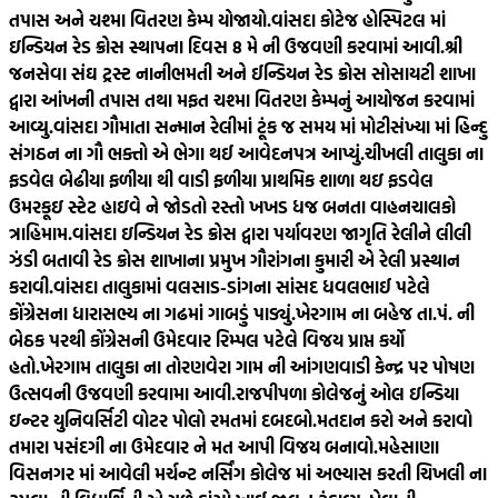
તપાસ અને ચશ્મા વિતરણ કેમ્પ યોજાયો.
વાંસદા કોટેજ હોસ્પિટલ માં
ઇન્ડિયન રેડ ક્રોસ સ્થાપના દિવસ 8 મે ની ઉજવણી કરવામાં આવી.
શ્રી
જનસેવા સંઘ ટ્રસ્ટ નાનીભમતી અને ઈન્ડિયન રેડ ક્રોસ સોસાયટી શાખા
દ્વારા આંખની તપાસ તથા મફત ચશ્મા વિતરણ કેમ્પનું આયોજન કરવામાં
આવ્યુ.
વાંસદા ગૌમાતા સન્માન રેલીમાં ટૂંક જ સમય માં મોટીસંખ્યા માં હિન્દુ
સંગઠન ના ગૌ ભક્તો એ ભેગા થઈ આવેદનપત્ર આપ્યું.
ચીખલી તાલુકા ના
ફડવેલ બેઢીયા ફળીયા થી વાડી ફળીયા પ્રાથમિક શાળા થઇ ફડવેલ
ઉમરકૂઇ સ્ટેટ હાઇવે ને જોડતો રસ્તો ખખડ ધજ બનતા વાહનચાલકો
ત્રાહિમામ.
વાંસદા ઇન્ડિયન રેડ ક્રોસ દ્વારા પર્યાવરણ જાગૃતિ રેલીને લીલી
ઝંડી બતાવી રેડ ક્રોસ શાખાના પ્રમુખ ગૌરાંગના કુમારી એ રેલી પ્રસ્થાન
કરાવી.
વાંસદા તાલુકામાં વલસાડ-ડાંગના સાંસદ ધવલભાઈ પટેલે
કોંગ્રેસના ધારાસભ્ય ના ગઢમાં ગાબડું પાડ્યું.
ખેરગામ ના બહેજ તા.પં. ની
બેઠક પરથી કોંગ્રેસની ઉમેદવાર રિમ્પલ પટેલે વિજય પ્રાપ્ત કર્યો
હતો.
ખેરગામ તાલુકા ના તોરણવેરા ગામ ની આંગણવાડી કેન્દ્ર પર પોષણ
ઉત્સવની ઉજવણી કરવામા આવી.
રાજપીપળા કોલેજનું ઓલ ઇન્ડિયા
ઇન્ટર યુનિવર્સિટી વોટર પોલો રમતમાં દબદબો.
મતદાન કરો અને કરાવો
તમારા પસંદગી ના ઉમેદવાર ને મત આપી વિજય બનાવો.
મહેસાણા
વિસનગર માં આવેલી મર્ચન્ટ નર્સિંગ કોલેજ માં અભ્યાસ કરતી ચિખલી ના