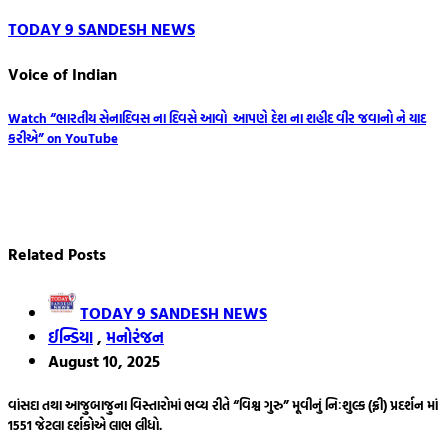
TODAY 9 SANDESH NEWS
Voice of Indian
Post
Watch “ભારતીય સેનાદિવસ ના દિવસે આવો આપણે દેશ ના શહીદ વીર જવાનો ને યાદ
કરીએ” on YouTube
navigation
Related Posts
TODAY 9 SANDESH NEWS
ઈન્ડિયા
,
મનોરંજન
August 10, 2025
વાંસદા તથા આજુબાજુના વિસ્તારોમાં ભવ્ય રીતે “વિશ્વ ગુરુ” મૂવીનું નિઃશુલ્ક (ફ્રી) પ્રદર્શન માં
1551 જેટલા દર્શકોએ લાભ લીધો.