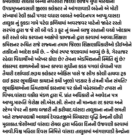
કમલભાઈ સોલંકી બન્યા નવસારી જિલ્લા ભાજપ યુવા મોરચાના
ઉપપ્રમુખ
નવસારી જીલ્લા કલેક્ટર ને આંગણવાડી બહેનો એ મોટી
સંખ્યામાં રેલી કાઢી પગાર વધારા બાબતે આવેદનપત્ર આપ્યુ.
વાસદા
તાલુકા નું કુકડા ગામે પટેલ ફળિયામાં અવરજવર માટેનો જાહેર રસ્તો
સરપંચ દ્વારા જ જે સી બી વડે 3 ફૂટ નું બન્ને બાજુ રસ્તાની વચ્ચે ખોદકામ
કરી રસ્તો બંધ કરવાના આક્ષેપો ગ્રામજનો દ્વારા કરવામાં આવ્યા.
શિક્ષણ
કમિશનર રુચિત રાજે રાજ્યના તમામ જિલ્લા શિક્ષણાધિકારીઓ ડીઈઓને
તાકીદનો આદેશ કર્યો છે. – જેમાં સ્પષ્ટ જણાવામાં આવ્યું છે કે, ગેરહાજર
રહેલા વિદ્યાર્થીઓ ખરેખર કોણ છે? તેમના એડમિશનની સ્થિતિ શું છે?
શંકાસ્પદ શાળાઓની ગ્રાન્ટ કાપવા સુધીના કડક પગલાં લેવાની પણ
તૈયારી દર્શાવાઈ.
ભરૂચ કલેક્ટર ઓફિસ પાસે જ સીઝ કરેલી હાયવા ટ્રક
લઈ ફરાર ભૂમાફિયા! કાયદાને કર્યો ખુલ્લો પડકાર કે તંત્રની મૌન સંમતિ?
ભૂમાફિયાઓના હિંમતભર્યા કારનામા પર કોની મહેરબાની? તપાસ નો
વિષય.
વાંસદા વકીલ મંડળ દ્વારા મેં. પ્રાંત અધિકારી ને આવેદન પત્ર
આપ્યુ.મારુતિ ઝેરોક્ષ સી.એસ.સી. સેન્ટર ની માન્યતા રદ કરવા અને
સ્ટેમ્પ પેપર ની કાળા બજારી ની ફરીયાદ.
વાંસદા તાલુકાના નાની ભમતી
ખાતે રાજ્યપાલશ્રી આચાર્ય દેવવ્રતજીએ બિયારણ વૃદ્ધિ કેન્દ્રની લીધી
મુલાકાત.
જેસીઆઈ વાંસદા રોયલ દ્વારા મહિલા દિનની ઉજવણી કરવામાં
આવી.
વિશ્વ મહિલા દિવસ નિમિત્તે વાંસદા તાલુકામાં આંગણવાડી કેન્દ્રોના