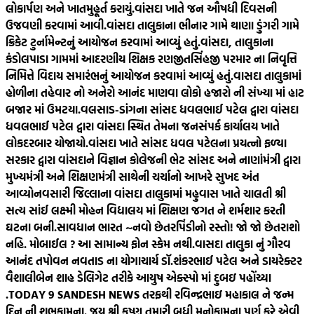
લોકાર્પણ અને ખાતમુહૂર્ત કરાયું.
વાંસદા ખાતે જન ઔષધી દિવસની
ઉજવણી કરવામાં આવી.
વાંસદા તાલુકાના ભીનાર ગામે થાણા ડુંગરી ગામે
ક્રિકેટ ટુર્નામેન્ટનું આયોજન કરવામાં આવ્યું હતું.
વાંસદા, તાલુકાના
કંડોલપાડા ગામમાં આદરણીય શિક્ષક રણજીતસિંહજી પરમાર ના નિવૃત્તિ
નિમિત્તે વિદાય સમારંભનું આયોજન કરવામાં આવ્યું હતું.
વાસદા તાલુકામાં
હોળીના તહેવાર નો અનેરો આનંદ માણવા લોકો હજારો ની સંખ્યા માં હાટ
બજાર માં ઉમટયા.
વલસાડ-ડાંગના સાંસદ ધવલભાઈ પટેલ દ્વારા વાંસદા
ધવલભાઈ પટેલ દ્વારા વાંસદા સ્થિત તેમના જનસંપર્ક કાર્યાલય ખાતે
લોકદરબાર યોજાયો.
વાંસદા ખાતે સાંસદ ધવલ પટેલના પ્રયત્નો ફળ્યા
સરકાર દ્વારા વાંસદાને વિજ્ઞાન કોલેજની ભેટ સાંસદ અને નાણાંમંત્રી દ્વારા
મુખ્યમંત્રી અને શિક્ષણમંત્રી સાથેની ચર્ચાનો આખરે સુખદ અંત
આવ્યો
નવસારી જિલ્લાના વાંસદા તાલુકામાં મહુવાસ ખાતે ચાલતી શ્રી
સત્ય સાંઈ લક્ષ્મી મોહન વિદ્યાલય માં શિક્ષણ જગત ને શર્મશાર કરતી
ઘટના બની.
સાવધાન ભારત ~નવો છેતરપિંડીનો રસ્તો! જો જો છેતરાશો
નહિ. મોબાઈલ ? આ સામાન્ય ફોન સ્કેમ નથી.
વાસદા તાલુકા નું ગૌરવ
આનંદ તપોવન નવતાડ ના યોગાચાર્ય ડૉ.શંકરભાઈ પટેલ અને ડાયરેક્ટર
વૈશાલીબેન શાહ ડેલિગેટ તરીકે આયુષ એક્સ્પો માં દુબઇ પહોંચ્યા
.
TODAY 9 SANDESH NEWS તરફથી રવિન્દ્રભાઇ મહાકાલ ને જન્મ
દિન ની શુભકામના. જય શ્રી કૃષ્ણ તમારી બધી મનોકામના પૂર્ણ કરે એવી