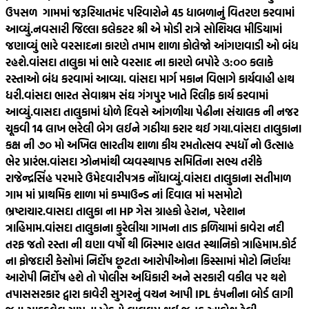
ઉપસળ ગામમાં જરૂરિયાતમંદ પરિવારોને 45 ધાબળાનું વિતરણ કરવામાં
આવ્યું.
નવસારી જિલ્લા કલેકટર શ્રી એ મોડી રાત્રે સોશિયલ મીડિયામાં
જણાવ્યું ભારે વરસાદના કારણે તમામ શાળા કોલેજો આંગણવાડી ઓ બંધ
રહશે.
વાંસદા તાલુકા માં ભારે વરસાદ ના કારણે બપોરે ૩:૦૦ કલાકે
રસ્તાઓ બંધ કરવામાં આવ્યા. વાંસદા માર્ગ મકાન વિભાગે કાર્યવાહી હાથ
ધરી.
વાંસદા ભારત સેવાશ્રમ સંઘ ગંગપુર ખાતે રિલીફ કાર્ય કરવામાં
આવ્યું.
વાસદા તાલુકામાં ધોળે દિવસે આંગળીયા પેઢીના સંચાલક ની નજર
ચૂકવી 14 લાખ ભરેલી બેગ લઈને ગઠીયા કરાર થઈ ગયા.
વાંસદા તાલુકાના
કક્ષ ની ૭૦ મો અખિલ ભારતીય શાળા કીય રમતોત્સવ સ્પધૉ નો ઉત્સાહ
ભેર પ્રારંભ.
વાંસદા ઝોનમાંથી વ્યવસ્થાપક સમિતિના સભ્ય તરીકે
રાજેન્દ્રસિંહ પરમારે ઉમેદવારીપત્રક નોંધાવ્યું.
વાંસદા તાલુકાના સતીમાળ
ગામ માં પ્રાથમિક શાળા માં કમ્પાઉન્ડ નાં દિવાલ માં મસમોટો
ભ્રષ્ટાચાર.
વાસદા તાલુકા ના HP ગેસ ગ્રાહકો હેરાન, પરેશાન
ત્રાહિમામ.
વાંસદા તાલુકાના કુરેલીયા ગામના તાડ ફળિયામાં કાવેરા નદી
તરફ જતો રસ્તા ની ઘણા વર્ષો થી બિસ્માર હાલત સ્થાનિકો ત્રાહિમામ.
કોર્ટ
ના ફોજદારી કેસોમાં નિર્દોષ છૂટતા આરોપીઓના કિસ્સામાં મોટો નિર્ણય!
આરોપી નિર્દોષ હશે તો પોલીસ અધિકારી અને સરકારી વકીલ પર થશે
તપાસ
સરકાર દ્વારા કાવેરી સુગરનું વચન આપી IPL કંપનીના બોર્ડ લાગી