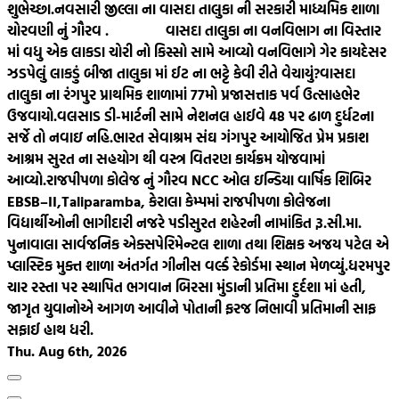
શુભેચ્છા.
નવસારી જીલ્લા ના વાસદા તાલુકા ની સરકારી માધ્યમિક શાળા
ચોરવણી નું ગૌરવ .
વાસદા તાલુકા ના વનવિભાગ ના વિસ્તાર
માં વધુ એક લાકડા ચોરી નો કિસ્સો સામે આવ્યો વનવિભાગે ગેર કાયદેસર
ઝડપેલું લાકડું બીજા તાલુકા માં ઈટ ના ભટ્ટે કેવી રીતે વેચાયું?
વાસદા
તાલુકા ના રંગપુર પ્રાથમિક શાળામાં 77મો પ્રજાસત્તાક પર્વ ઉત્સાહભેર
ઉજવાયો.
વલસાડ ડી-માર્ટની સામે નેશનલ હાઈવે 48 પર ઢાળ દુર્ધટના
સર્જે તો નવાઇ નહિ.
ભારત સેવાશ્રમ સંઘ ગંગપુર આયોજિત પ્રેમ પ્રકાશ
આશ્રમ સુરત ના સહયોગ થી વસ્ત્ર વિતરણ કાર્યક્રમ યોજવામાં
આવ્યો.
રાજપીપળા કોલેજ નું ગૌરવ NCC ઓલ ઇન્ડિયા વાર્ષિક શિબિર
EBSB–II,Taliparamba, કેરાલા કેમ્પમાં રાજપીપળા કોલેજના
વિદ્યાર્થીઓની ભાગીદારી નજરે પડી
સુરત શહેરની નામાંકિત રૂ.સી.મા.
પુનાવાલા સાર્વજનિક એક્સપેરિમેન્ટલ શાળા તથા શિક્ષક અજય પટેલ એ
પ્લાસ્ટિક મુક્ત શાળા અંતર્ગત ગીનીસ વર્લ્ડ રેકોર્ડમા સ્થાન મેળવ્યું.
ધરમપુર
ચાર રસ્તા પર સ્થાપિત ભગવાન બિરસા મુંડાની પ્રતિમા દુર્દશા માં હતી,
જાગૃત યુવાનોએ આગળ આવીને પોતાની ફરજ નિભાવી પ્રતિમાની સાફ
સફાઈ હાથ ધરી.
Thu. Aug 6th, 2026