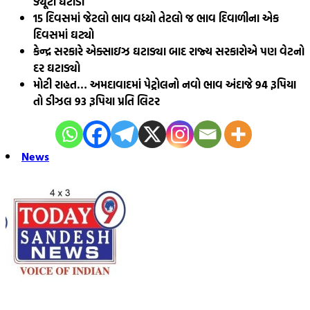
ડ્યૂટી ઘટાડી
15 દિવસમાં જેટલો ભાવ વધ્યો તેટલો જ ભાવ દિવાળીના એક
દિવસમાં ઘટ્યો
કેન્દ્ર સરકારે એક્સાઇઝ ઘટાડ્યા બાદ રાજ્ય સરકારોએ પણ વેટનો
દર ઘટાડ્યો
મોટી રાહત… અમદાવાદમાં પેટ્રોલનો નવો ભાવ અંદાજે 94 રૂપિયા
તો ડીઝલ 93 રૂપિયા પ્રતિ લિટર
News