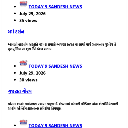
TODAY 9 SANDESH NEWS
July 29, 2026
35 views
ધર્મ દર્શન
આપણી ભારતીય સંસ્કૃતિ પરંપરા પ્રમાણે આપણા જીવન માં સાચો માર્ગ બતાવનાર ગુરુદેવ ને
ગુરુપૂર્ણિમા ના શુભ દિને વંદન પ્રણામ.
TODAY 9 SANDESH NEWS
July 29, 2026
30 views
ગુજરાત
ગોરવ
વાંસદા આનંદ તપોવનના સ્થાપક પ્રમુખ ડૉ. શંકરભાઈ પટેલની ઇન્ડિયન યોગા એસોસિયેશનની
રાષ્ટ્રીય સ્ટેન્ડિંગ ફાઇનાન્સ કમિટીમાં નિમણૂક.
TODAY 9 SANDESH NEWS