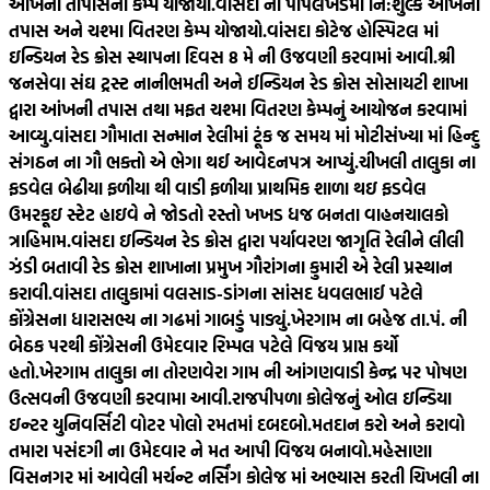
આંખની તાપાસનો કેમ્પ યોજાયો.
વાંસદા ના પીપલખેડમાં નિ:શુલ્ક આંખની
તપાસ અને ચશ્મા વિતરણ કેમ્પ યોજાયો.
વાંસદા કોટેજ હોસ્પિટલ માં
ઇન્ડિયન રેડ ક્રોસ સ્થાપના દિવસ 8 મે ની ઉજવણી કરવામાં આવી.
શ્રી
જનસેવા સંઘ ટ્રસ્ટ નાનીભમતી અને ઈન્ડિયન રેડ ક્રોસ સોસાયટી શાખા
દ્વારા આંખની તપાસ તથા મફત ચશ્મા વિતરણ કેમ્પનું આયોજન કરવામાં
આવ્યુ.
વાંસદા ગૌમાતા સન્માન રેલીમાં ટૂંક જ સમય માં મોટીસંખ્યા માં હિન્દુ
સંગઠન ના ગૌ ભક્તો એ ભેગા થઈ આવેદનપત્ર આપ્યું.
ચીખલી તાલુકા ના
ફડવેલ બેઢીયા ફળીયા થી વાડી ફળીયા પ્રાથમિક શાળા થઇ ફડવેલ
ઉમરકૂઇ સ્ટેટ હાઇવે ને જોડતો રસ્તો ખખડ ધજ બનતા વાહનચાલકો
ત્રાહિમામ.
વાંસદા ઇન્ડિયન રેડ ક્રોસ દ્વારા પર્યાવરણ જાગૃતિ રેલીને લીલી
ઝંડી બતાવી રેડ ક્રોસ શાખાના પ્રમુખ ગૌરાંગના કુમારી એ રેલી પ્રસ્થાન
કરાવી.
વાંસદા તાલુકામાં વલસાડ-ડાંગના સાંસદ ધવલભાઈ પટેલે
કોંગ્રેસના ધારાસભ્ય ના ગઢમાં ગાબડું પાડ્યું.
ખેરગામ ના બહેજ તા.પં. ની
બેઠક પરથી કોંગ્રેસની ઉમેદવાર રિમ્પલ પટેલે વિજય પ્રાપ્ત કર્યો
હતો.
ખેરગામ તાલુકા ના તોરણવેરા ગામ ની આંગણવાડી કેન્દ્ર પર પોષણ
ઉત્સવની ઉજવણી કરવામા આવી.
રાજપીપળા કોલેજનું ઓલ ઇન્ડિયા
ઇન્ટર યુનિવર્સિટી વોટર પોલો રમતમાં દબદબો.
મતદાન કરો અને કરાવો
તમારા પસંદગી ના ઉમેદવાર ને મત આપી વિજય બનાવો.
મહેસાણા
વિસનગર માં આવેલી મર્ચન્ટ નર્સિંગ કોલેજ માં અભ્યાસ કરતી ચિખલી ના