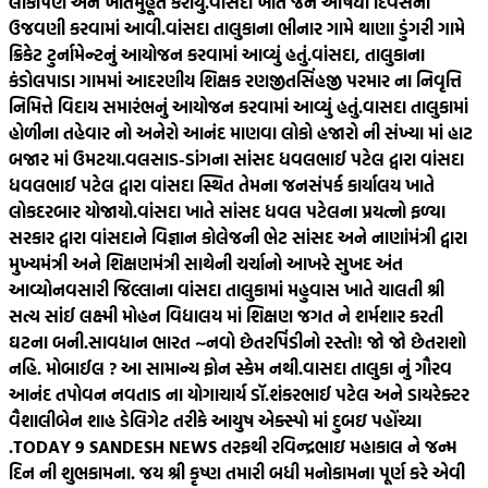
લોકાર્પણ અને ખાતમુહૂર્ત કરાયું.
વાંસદા ખાતે જન ઔષધી દિવસની
ઉજવણી કરવામાં આવી.
વાંસદા તાલુકાના ભીનાર ગામે થાણા ડુંગરી ગામે
ક્રિકેટ ટુર્નામેન્ટનું આયોજન કરવામાં આવ્યું હતું.
વાંસદા, તાલુકાના
કંડોલપાડા ગામમાં આદરણીય શિક્ષક રણજીતસિંહજી પરમાર ના નિવૃત્તિ
નિમિત્તે વિદાય સમારંભનું આયોજન કરવામાં આવ્યું હતું.
વાસદા તાલુકામાં
હોળીના તહેવાર નો અનેરો આનંદ માણવા લોકો હજારો ની સંખ્યા માં હાટ
બજાર માં ઉમટયા.
વલસાડ-ડાંગના સાંસદ ધવલભાઈ પટેલ દ્વારા વાંસદા
ધવલભાઈ પટેલ દ્વારા વાંસદા સ્થિત તેમના જનસંપર્ક કાર્યાલય ખાતે
લોકદરબાર યોજાયો.
વાંસદા ખાતે સાંસદ ધવલ પટેલના પ્રયત્નો ફળ્યા
સરકાર દ્વારા વાંસદાને વિજ્ઞાન કોલેજની ભેટ સાંસદ અને નાણાંમંત્રી દ્વારા
મુખ્યમંત્રી અને શિક્ષણમંત્રી સાથેની ચર્ચાનો આખરે સુખદ અંત
આવ્યો
નવસારી જિલ્લાના વાંસદા તાલુકામાં મહુવાસ ખાતે ચાલતી શ્રી
સત્ય સાંઈ લક્ષ્મી મોહન વિદ્યાલય માં શિક્ષણ જગત ને શર્મશાર કરતી
ઘટના બની.
સાવધાન ભારત ~નવો છેતરપિંડીનો રસ્તો! જો જો છેતરાશો
નહિ. મોબાઈલ ? આ સામાન્ય ફોન સ્કેમ નથી.
વાસદા તાલુકા નું ગૌરવ
આનંદ તપોવન નવતાડ ના યોગાચાર્ય ડૉ.શંકરભાઈ પટેલ અને ડાયરેક્ટર
વૈશાલીબેન શાહ ડેલિગેટ તરીકે આયુષ એક્સ્પો માં દુબઇ પહોંચ્યા
.
TODAY 9 SANDESH NEWS તરફથી રવિન્દ્રભાઇ મહાકાલ ને જન્મ
દિન ની શુભકામના. જય શ્રી કૃષ્ણ તમારી બધી મનોકામના પૂર્ણ કરે એવી