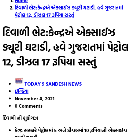
Home
દિવાળી ભેટ:કેન્દ્રએ એક્સાઈઝ ડ્યૂટી ઘટાડી, હવે ગુજરાતમાં
પેટ્રોલ 12, ડીઝલ 17 રૂપિયા સસ્તું
દિવાળી ભેટ:કેન્દ્રએ એક્સાઈઝ
ડ્યૂટી ઘટાડી, હવે ગુજરાતમાં પેટ્રોલ
12, ડીઝલ 17 રૂપિયા સસ્તું
TODAY 9 SANDESH NEWS
ઈન્ડિયા
November 4, 2021
0 Comments
દિવાળી ની શુભેચ્છા
કેન્દ્ર સરકારે પેટ્રોલમાં 5 અને ડીઝલમાં 10 રૂપિયાની એક્સાઈઝ