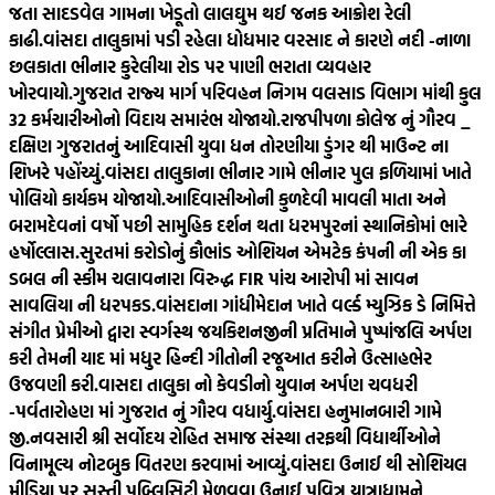
જતા સાદડવેલ ગામના ખેડૂતો લાલઘુમ થઈ જનક આક્રોશ રેલી
કાઢી.
વાંસદા તાલુકામાં પડી રહેલા ધોધમાર વરસાદ ને કારણે નદી -નાળા
છલકાતા ભીનાર કુરેલીયા રોડ પર પાણી ભરાતા વ્યવહાર
ખોરવાયો.
ગુજરાત રાજ્ય માર્ગ પરિવહન નિગમ વલસાડ વિભાગ માંથી કુલ
32 કર્મચારીઓનો વિદાય સમારંભ યોજાયો.
રાજપીપળા કોલેજ નું ગૌરવ _
દક્ષિણ ગુજરાતનું આદિવાસી યુવા ધન તોરણીયા ડુંગર થી માઉન્ટ ના
શિખરે પહોંચ્યું.
વાંસદા તાલુકાના ભીનાર ગામે ભીનાર પુલ ફળિયામાં ખાતે
પોલિયો કાર્યકમ યોજાયો.
આદિવાસીઓની કુળદેવી માવલી માતા અને
બરામદેવનાં વર્ષો પછી સામુહિક દર્શન થતા ધરમપુરનાં સ્થાનિકોમાં ભારે
હર્ષોલ્લાસ.
સુરતમાં કરોડોનું કૌભાંડ ઓશિયન એમટેક કંપની ની એક કા
ડબલ ની સ્કીમ ચલાવનારા વિરુદ્ધ FIR પાંચ આરોપી માં સાવન
સાવલિયા ની ધરપકડ.
વાંસદાના ગાંધીમેદાન ખાતે વર્લ્ડ મ્યુઝિક ડે નિમિત્તે
સંગીત પ્રેમીઓ દ્વારા સ્વર્ગસ્થ જયકિશનજીની પ્રતિમાને પુષ્પાંજલિ અર્પણ
કરી તેમની યાદ માં મધુર હિન્દી ગીતોની રજૂઆત કરીને ઉત્સાહભેર
ઉજવણી કરી.
વાસદા તાલુકા નો કેવડીનો યુવાન અર્પણ ચવધરી
-પર્વતારોહણ માં ગુજરાત નું ગૌરવ વધાર્યુ.
વાંસદા હનુમાનબારી ગામે
જી.નવસારી શ્રી સર્વોદય રોહિત સમાજ સંસ્થા તરફથી વિદ્યાર્થીઓને
વિનામૂલ્ય નોટબુક વિતરણ કરવામાં આવ્યું.
વાંસદા ઉનાઈ થી સોશિયલ
મીડિયા પર સસ્તી પબ્લિસિટી મેળવવા ઉનાઈ પવિત્ર યાત્રાધામને