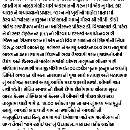
ભમતી ગામ નજીક ગંભીર માર્ગ અકસ્માતની ઘટના માં એક નુ મોત. કાર
ચાલક ને બચાવવાનો પ્રયાસ. “લગ્ન નો ખુશીનો માહોલ માતમ માં
ફેરવાયો.”
વાંસદા તાલુકાના મોટીભમતી ગામનું ગૌરવ શ્રી સી.પી. ડીગ્રી
કોલેજ રાજપીપળા નર્મદા ના આસિસ્ટન્ટ પ્રોફેસર ડૉ. વિજયભાઈ ડી. પટેલ
ને બે સ્ટાર લેફ્ટેનન્ટ (Lt.) નો ગૌરવમય દરજ્જો અપાયો.
નવસારી
જિલ્લાના શિક્ષણ જગતમાં એક નવો વિવાદ શાળાના બે શિક્ષકોની નિયમ
વિરુદ્ધ બદલી બાબતે જી. કલેક્ટર ને આપ્યુ આવેદનપત્ર.
વાંસદા તાલુકામાં
ભાજપના 46મા સ્થાપના દિવસની ભવ્ય ઉજવણી કરાતા,કાર્યકર્તાઓમાં
ઉમંગ અને ઉત્સવનો માહોલ સર્જાયો.
વાંસદા તાલુકાના ભીનાર પાટી
ફળિયામાં મહાકાળી માતાજી મંદિરે સવંત ‌‌૨૦૮૨ચૈત્ર‌ પુનમ (હનુમાન જયંતી)
નિમિત્તે ભગવાન શ્રી સત્ય નારાયણ ની પૂજા સાથે મહાયજ્ઞ અને મહાપ્રસાદ
નું આયોજન કરવામાં આવ્યું.
આર્થિક મદદ જરૂરથી કરજો. બીમારી જાત
નથી જોતી ! રોહિત સમાજ નો દીકરો દીપક દીલીપભાઇ ચૌહાણ સુરત
ભારત કેન્સર હોસ્પિટલ માં કેન્સર ની બીમારી થી પીડાય છે.
વાંસદા
તાલુકામાં વાટી ગામે રૂ. ૧૬.૦૦ કરોડના પુલ ના કામ નું ભવ્ય ખાતમુહૂર્ત
કરાયું. આઝાદી બાદ વાટી ગામ ના સ્થાનિકો ને આઝાદી ની
અનુભૂતિ.
વાસદા હિન્દુ સમાજ ગઢી ધર્મશાળા ખાતે રામ જન્મોત્સવ ની
ભવ્ય તૈયારી “રામ રસોઈ ઘર”નું ઉદઘાટન..
વાંસદાના લોક લાડીલા