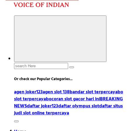
Search
for:
Or check our Popular Categories...
agen joker123
agen slot 138
bandar slot terpercaya
bo
slot terpercaya
bocoran slot gacor hari ini
BREAKING
NEWS
daftar joker123
daftar olympus slot
daftar situs
judi slot online terpercaya