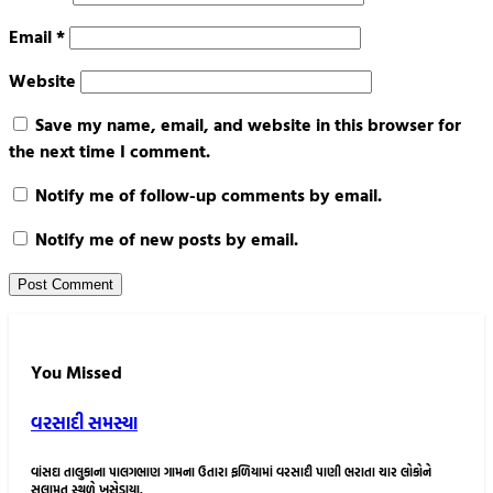
Email
*
Website
Save my name, email, and website in this browser for
the next time I comment.
Notify me of follow-up comments by email.
Notify me of new posts by email.
You Missed
વરસાદી સમસ્યા
વાંસદા તાલુકાના પાલગભાણ ગામના ઉતારા ફળિયામાં વરસાદી પાણી ભરાતા ચાર લોકોને
સલામત સ્થળે ખસેડાયા.