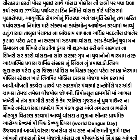
ચીરહરણ કરતી પોસ્ટ મુકાઈ સાથે વાંસદા પોલીસ ની છબી પર પણ ઉભા
કર્યા સવાલ.???
વિશ્વ પર્યાવરણ દિન નિમિત્તે વાંસદા કોર્ટ પરિસરમાં
વૃક્ષારોપણ, આયુર્વેદિક રોપાઓનું વિતરણ અને જાગૃતિ રેલીનું તથા હરિત
પર્યાવરણના નિર્માણ માટે સંકલ્પના કાર્યક્રમોનુ આયોજન કરવામાં આવ્યું
હતું.
વાંસદા તાલુકા પંચાયત ના બાંધકામ શાખાના અધિક મદદનીશ ઈજનેર
કૃણાલ પટેલ ACB ના છટકા માં ઝડપાયા.
વાંસદા, સરા-કેવડીનું યુવા ધન
હિમાલય ના શિખરે તોરણીયા ડુંગર થી શરૂઆત કરી હવે સફળતા ના
શિખરો સર કરશે.
વાંસદાના સાંઇ સરકાર ગૃપ ના યુવાનોનો ચારધામ તરફ
આધ્યાત્મિક પ્રવાસ ધાર્મિક સંસ્કાર નું સિંચન નું પ્રમાણ.
ડો.નિરવ
ભુલાભાઇ પટેલ દ્વારા જિલ્લા પોલિસ અધિક્ષક રાહુલ પટેલ સમક્ષ ખેરગામ
પોલિસ સ્ટેશન ખાતે નિયમિત પોલિસ દરબાર યોજવા માંગ કરવામાં
આવી.
ચીખલી ફડવેલ હાઇવે પર સાદકપોર પંથકમાં ટ્રાન્ફોર્મેરો પર ઝાંડી
ઝાખરા તેમજ નમેલા વીજપોલ જોખમી. પ્રિમોન્સૂન કામગીરી માં આળસ
ખંખેરી ને તંત્ર કામગીરી કરશે કે કેમ ?
દક્ષિણ ગુજરાતનું યુથ માઉન્ટ ના
શિખરે નર્મદા.
વાંસદા ભ્રમદેવ મિત્ર મંડળ દ્વારા અંબે નગરના બાળકોને
નોટબુક વિતરણ કરવામાં આવ્યું.
વાંસદા તાલુકાના ભીનાર પ્રાથમિક
આરોગ્ય કેન્દ્રમાં પી વિશ્વ ડેન્ગ્યુ દિવસ (world Dengue Day)
ઉજવવામાં આવ્યો.
વાંસદા જનસેવા સંઘ ટ્રસ્ટ નાનીભમતી મુકામે મફત
આંખની તાપાસનો કેમ્પ યોજાયો.
વાંસદા ના પીપલખેડમાં નિ:શુલ્ક આંખની