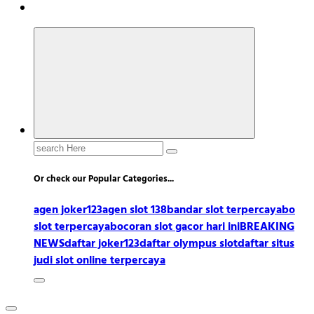
Search
for:
Or check our Popular Categories...
agen joker123
agen slot 138
bandar slot terpercaya
bo
slot terpercaya
bocoran slot gacor hari ini
BREAKING
NEWS
daftar joker123
daftar olympus slot
daftar situs
judi slot online terpercaya