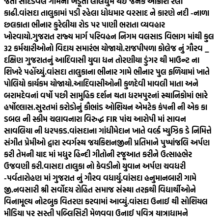
જતા સાદડવેલ ગામના ખેડૂતો લાલઘુમ થઈ જનક આક્રોશ રેલી
કાઢી.
વાંસદા તાલુકામાં પડી રહેલા ધોધમાર વરસાદ ને કારણે નદી -નાળા
છલકાતા ભીનાર કુરેલીયા રોડ પર પાણી ભરાતા વ્યવહાર
ખોરવાયો.
ગુજરાત રાજ્ય માર્ગ પરિવહન નિગમ વલસાડ વિભાગ માંથી કુલ
32 કર્મચારીઓનો વિદાય સમારંભ યોજાયો.
રાજપીપળા કોલેજ નું ગૌરવ _
દક્ષિણ ગુજરાતનું આદિવાસી યુવા ધન તોરણીયા ડુંગર થી માઉન્ટ ના
શિખરે પહોંચ્યું.
વાંસદા તાલુકાના ભીનાર ગામે ભીનાર પુલ ફળિયામાં ખાતે
પોલિયો કાર્યકમ યોજાયો.
આદિવાસીઓની કુળદેવી માવલી માતા અને
બરામદેવનાં વર્ષો પછી સામુહિક દર્શન થતા ધરમપુરનાં સ્થાનિકોમાં ભારે
હર્ષોલ્લાસ.
સુરતમાં કરોડોનું કૌભાંડ ઓશિયન એમટેક કંપની ની એક કા
ડબલ ની સ્કીમ ચલાવનારા વિરુદ્ધ FIR પાંચ આરોપી માં સાવન
સાવલિયા ની ધરપકડ.
વાંસદાના ગાંધીમેદાન ખાતે વર્લ્ડ મ્યુઝિક ડે નિમિત્તે
સંગીત પ્રેમીઓ દ્વારા સ્વર્ગસ્થ જયકિશનજીની પ્રતિમાને પુષ્પાંજલિ અર્પણ
કરી તેમની યાદ માં મધુર હિન્દી ગીતોની રજૂઆત કરીને ઉત્સાહભેર
ઉજવણી કરી.
વાસદા તાલુકા નો કેવડીનો યુવાન અર્પણ ચવધરી
-પર્વતારોહણ માં ગુજરાત નું ગૌરવ વધાર્યુ.
વાંસદા હનુમાનબારી ગામે
જી.નવસારી શ્રી સર્વોદય રોહિત સમાજ સંસ્થા તરફથી વિદ્યાર્થીઓને
વિનામૂલ્ય નોટબુક વિતરણ કરવામાં આવ્યું.
વાંસદા ઉનાઈ થી સોશિયલ
મીડિયા પર સસ્તી પબ્લિસિટી મેળવવા ઉનાઈ પવિત્ર યાત્રાધામને