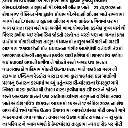
રૂમલા ની વિદ્યાર્થિની એ ગળે ફાંસો ખાઈ જીવન ટુંકાવ્યુ હોવાની
લોકચર્ચા.
વાંસદા તાલુકા ની પી.એચ.સી ભીનાર ખાતે – 23 /4/2026 ના
રોજ HPV વેક્સિન મેગા ડ્રાઈવ પ્રોગ્રામ પી.એચ.સી ભીનાર ખાતે રાખવામાં
આવ્યો હતો..
વાંસદા તાલુકાના ભીનાર ગામમાં ભાઠેલ ફળિયામાં ઘર માં
આગ લાગતા ઘરવખરી પણ બળીને ખાખ.
ચીખલીના ફડવેલ મુખ્ય માર્ગ થી
પિંજાર ફળીયા થઇ સોનારિયા જોડતો રસ્તો ૧૩ વરસે પણ ના બનતાં પ્રજા
ત્રાહીમામ પોકારી.
વાંસદા તાલુકા પંચાયતમાં તાલુકા અધિકારી ની બદલી
બાદ પણ ‘ટકાવારી’નો મોહ યથાવતના ગંભીર આક્ષેપોથી વહીવટી તંત્રમાં
ખળભળાટ.
ચીખલી તાલુકાના ફડવેલ વાડી ફળિયા થી શામળા દેવ ફળીયા
થઇ કણભઈ ભવાની ફળીયા ને જોડતો રસ્તો ખખડ ધજ બનતા
વાહનચાલકો ત્રાહિમામ પોકારી ઉઠયા.
વાંસદા ખાતે જલધારા પરબ ની
શરૂઆત ઇન્ડિયન રેડક્રોસ વાસદા શાખા દ્વારા જલધારા ઠંડા પાણીની
પરબનું ઉદ્ઘાટન કરવામાં આવ્યું હતું
નવસારી-વાંસદાના ઉંમરકુઇ ગામે
નિચલા બરડા ફળીયા થી ઉપલા બરડા ફળીયા થઇ લીમઝર ને જોડતો
રસ્તો ખખડધજ બનતાં પ્રજા ત્રાહીમામ.
વાંસદા તાલુકાના વાંસિયા તળાવ
ખાતે આવેલ પવિત્ર દંડકવન આશ્રમમાં 16 અને 17 એપ્રિલ 2026 ના રોજ
ભવ્ય રીતે 11મો વાર્ષિક ઉત્સવ ઉજવવામાં આવશે.
વાંસદા મોટી ભમતી ગામે
અકસ્માતમાં નવા વળાંક? : તપાસ પર ઉઠ્યા ગંભીર સવાલ.? — શું મૃતક
ના પરિવાર ને ન્યાય મળશે કે કેમ?
વાંસદા તાલુકામાં –વઘઈ રોડ પર મોટી