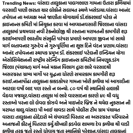
Trending News:
વાંસદા તાલુકાના પાલગભાણ ગામના ઉતારા ફળિયામાં
વરસાદી પાણી ભરાતા ચાર લોકોને સલામત સ્થળે ખસેડાયા.
વાંસદા આનંદ
તપોવન ના અધ્યક્ષ અને જાણીતા યોગાચાર્ય ડૉ.શંકરભાઈ પટેલ ને
ફાઇનાન્સ કમિટી માં નિયુક્ત કરવા માં આવ્યા
નવસારી જિલ્લાના વાંસદા
તાલુકામાં પ્રથમવાર નવી ટેક્નોલોજી થી રસ્તાના મરામતની કામગીરી શરૂ
કરાઈ
આપણી ભારતીય સંસ્કૃતિ પરંપરા પ્રમાણે આપણા જીવન માં સાચો
માર્ગ બતાવનાર ગુરુદેવ ને ગુરુપૂર્ણિમા ના શુભ દિને વંદન પ્રણામ.
વાંસદા
આનંદ તપોવનના સ્થાપક પ્રમુખ ડૉ. શંકરભાઈ પટેલની ઇન્ડિયન યોગા
એસોસિયેશનની રાષ્ટ્રીય સ્ટેન્ડિંગ ફાઇનાન્સ કમિટીમાં નિમણૂક.
ડાંગ
જિલ્લા (પંચાયત) માર્ગ અને મકાન વિભાગ દ્વારા ભારે વરસાદથી
અસરગ્રસ્ત ગ્રામ્ય માર્ગો પર યુદ્ધના ધોરણે સમારકામ કામગીરી શરૂ
કરાઈ.
નાનાપોંઢા તાલુકાના કાકડકોપર ગામના ખોરી ફળીયા માં આઝાદીના
આટલા વર્ષો બાદ પણ રસ્તો ન બન્યો. ૮૦‌ વર્ષ થી સ્થાનિકો હાલાકી
વેઠવા મજબૂર.
વાંસદા તાલુકા માં ભારે વારસાદના કારણે ૪૯ થી વધુ
રસ્તાઓ પરના લો લેવલ કોઝવે અને માઇનોર બ્રિજ ને થયેલ નુકસાન ની
મરામત ચાલુ.
વાંસદા પી આઈ ચાવડા સાથે પોલીસ ટીમ ગ્રામ પંચાયત
વાસદા તાલુકાના હોદ્દેદારો એ ચંપાવાડી વિસ્તાર ના અસરગ્રસ્ત પરિવારને
અનાજની કીટનું વિતરણ કર્યું.
ચીખલી ફડવેલ શામળા દેવ ફળીયા થી વાડી
ફળીયા તરફ જતો રસ્તો ધોવાય જતા સ્થાનિકો પરેશાન.
વાંસદા તાલુકાનાં