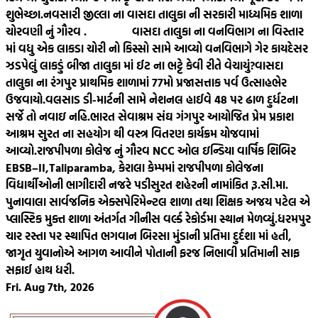
શુભેચ્છા.
નવસારી જીલ્લા ના વાસદા તાલુકા ની સરકારી માધ્યમિક શાળા
ચોરવણી નું ગૌરવ .
વાસદા તાલુકા ના વનવિભાગ ના વિસ્તાર
માં વધુ એક લાકડા ચોરી નો કિસ્સો સામે આવ્યો વનવિભાગે ગેર કાયદેસર
ઝડપેલું લાકડું બીજા તાલુકા માં ઈટ ના ભટ્ટે કેવી રીતે વેચાયું?
વાસદા
તાલુકા ના રંગપુર પ્રાથમિક શાળામાં 77મો પ્રજાસત્તાક પર્વ ઉત્સાહભેર
ઉજવાયો.
વલસાડ ડી-માર્ટની સામે નેશનલ હાઈવે 48 પર ઢાળ દુર્ધટના
સર્જે તો નવાઇ નહિ.
ભારત સેવાશ્રમ સંઘ ગંગપુર આયોજિત પ્રેમ પ્રકાશ
આશ્રમ સુરત ના સહયોગ થી વસ્ત્ર વિતરણ કાર્યક્રમ યોજવામાં
આવ્યો.
રાજપીપળા કોલેજ નું ગૌરવ NCC ઓલ ઇન્ડિયા વાર્ષિક શિબિર
EBSB–II,Taliparamba, કેરાલા કેમ્પમાં રાજપીપળા કોલેજના
વિદ્યાર્થીઓની ભાગીદારી નજરે પડી
સુરત શહેરની નામાંકિત રૂ.સી.મા.
પુનાવાલા સાર્વજનિક એક્સપેરિમેન્ટલ શાળા તથા શિક્ષક અજય પટેલ એ
પ્લાસ્ટિક મુક્ત શાળા અંતર્ગત ગીનીસ વર્લ્ડ રેકોર્ડમા સ્થાન મેળવ્યું.
ધરમપુર
ચાર રસ્તા પર સ્થાપિત ભગવાન બિરસા મુંડાની પ્રતિમા દુર્દશા માં હતી,
જાગૃત યુવાનોએ આગળ આવીને પોતાની ફરજ નિભાવી પ્રતિમાની સાફ
સફાઈ હાથ ધરી.
Fri. Aug 7th, 2026