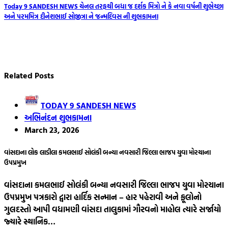
Today 9 SANDESH NEWS ચેનલ તરફથી બધા જ દર્શક મિત્રો ને કે નવા વર્ષની શુભેચ્છા
અને પરમમિત્ર દીનેશભાઈ સોજીત્રા ને જન્મદિવસ ની શુભકામના
Related Posts
TODAY 9 SANDESH NEWS
અભિનંદન શુભકામના
March 23, 2026
વાંસદાના લોક લાડીલા કમલભાઈ સોલંકી બન્યા નવસારી જિલ્લા ભાજપ યુવા મોરચાના
ઉપપ્રમુખ
વાંસદાના કમલભાઈ સોલંકી બન્યા નવસારી જિલ્લા ભાજપ યુવા મોરચાના
ઉપપ્રમુખ પત્રકારો દ્વારા હાર્દિક સન્માન – હાર પહેરાવી અને ફૂલોનો
ગુલદસ્તો આપી વધામણી વાંસદા તાલુકામાં ગૌરવનો માહોલ ત્યારે સર્જાયો
જ્યારે સ્થાનિક…