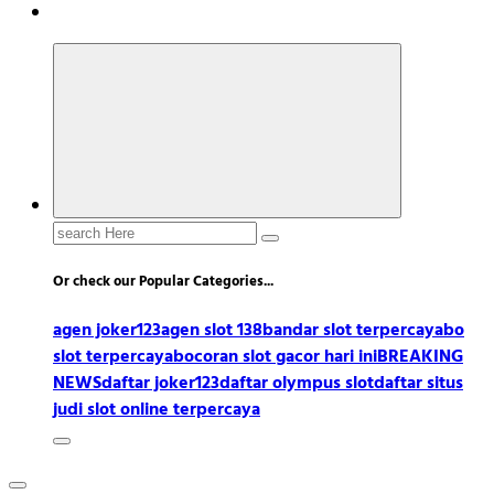
Search
for:
Or check our Popular Categories...
agen joker123
agen slot 138
bandar slot terpercaya
bo
slot terpercaya
bocoran slot gacor hari ini
BREAKING
NEWS
daftar joker123
daftar olympus slot
daftar situs
judi slot online terpercaya