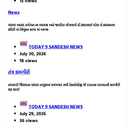
15 views
News
વાંસદા આનંદ તપોવન ના અધ્યક્ષ અને જાણીતા યોગાચાર્ય ડૉ.શંકરભાઈ પટેલ ને ફાઇનાન્સ
કમિટી માં નિયુક્ત કરવા માં આવ્યા
TODAY 9 SANDESH NEWS
July 30, 2026
18 views
તંત્ર કામગીરી
નવસારી જિલ્લાના વાંસદા તાલુકામાં પ્રથમવાર નવી ટેક્નોલોજી થી રસ્તાના મરામતની કામગીરી
શરૂ કરાઈ
TODAY 9 SANDESH NEWS
July 29, 2026
36 views