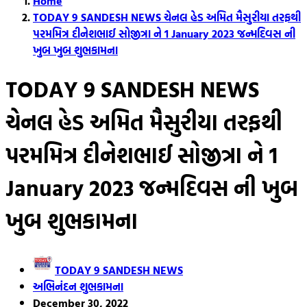
Home
TODAY 9 SANDESH NEWS ચેનલ હેડ અમિત મૈસુરીયા તરફથી
પરમમિત્ર દીનેશભાઈ સોજીત્રા ને 1 January 2023 જન્મદિવસ ની
ખુબ ખુબ શુભકામના
TODAY 9 SANDESH NEWS
ચેનલ હેડ અમિત મૈસુરીયા તરફથી
પરમમિત્ર દીનેશભાઈ સોજીત્રા ને 1
January 2023 જન્મદિવસ ની ખુબ
ખુબ શુભકામના
TODAY 9 SANDESH NEWS
અભિનંદન શુભકામના
December 30, 2022