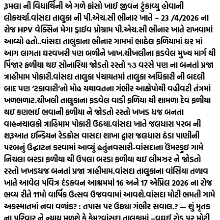
રૂમલા ની વિદ્યાર્થિની એ ગળે ફાંસો ખાઈ જીવન ટુંકાવ્યુ હોવાની
લોકચર્ચા.
વાંસદા તાલુકા ની પી.એચ.સી ભીનાર ખાતે – 23 /4/2026 ના
રોજ HPV વેક્સિન મેગા ડ્રાઈવ પ્રોગ્રામ પી.એચ.સી ભીનાર ખાતે રાખવામાં
આવ્યો હતો..
વાંસદા તાલુકાના ભીનાર ગામમાં ભાઠેલ ફળિયામાં ઘર માં
આગ લાગતા ઘરવખરી પણ બળીને ખાખ.
ચીખલીના ફડવેલ મુખ્ય માર્ગ થી
પિંજાર ફળીયા થઇ સોનારિયા જોડતો રસ્તો ૧૩ વરસે પણ ના બનતાં પ્રજા
ત્રાહીમામ પોકારી.
વાંસદા તાલુકા પંચાયતમાં તાલુકા અધિકારી ની બદલી
બાદ પણ ‘ટકાવારી’નો મોહ યથાવતના ગંભીર આક્ષેપોથી વહીવટી તંત્રમાં
ખળભળાટ.
ચીખલી તાલુકાના ફડવેલ વાડી ફળિયા થી શામળા દેવ ફળીયા
થઇ કણભઈ ભવાની ફળીયા ને જોડતો રસ્તો ખખડ ધજ બનતા
વાહનચાલકો ત્રાહિમામ પોકારી ઉઠયા.
વાંસદા ખાતે જલધારા પરબ ની
શરૂઆત ઇન્ડિયન રેડક્રોસ વાસદા શાખા દ્વારા જલધારા ઠંડા પાણીની
પરબનું ઉદ્ઘાટન કરવામાં આવ્યું હતું
નવસારી-વાંસદાના ઉંમરકુઇ ગામે
નિચલા બરડા ફળીયા થી ઉપલા બરડા ફળીયા થઇ લીમઝર ને જોડતો
રસ્તો ખખડધજ બનતાં પ્રજા ત્રાહીમામ.
વાંસદા તાલુકાના વાંસિયા તળાવ
ખાતે આવેલ પવિત્ર દંડકવન આશ્રમમાં 16 અને 17 એપ્રિલ 2026 ના રોજ
ભવ્ય રીતે 11મો વાર્ષિક ઉત્સવ ઉજવવામાં આવશે.
વાંસદા મોટી ભમતી ગામે
અકસ્માતમાં નવા વળાંક? : તપાસ પર ઉઠ્યા ગંભીર સવાલ.? — શું મૃતક
ના પરિવાર ને ન્યાય મળશે કે કેમ?
વાંસદા તાલુકામાં –વઘઈ રોડ પર મોટી