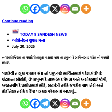
Continue reading
TODAY 9 SANDESH NEWS
અભિનંદન શુભકામના
July 20, 2025
નવસારી જિલ્લા નાં ગણદેવી તાલુકા પત્રકાર સંઘ નાં પ્રમુખપદે ભાવિનભાઈ પટેલ ની વરણી
કરાઈ.
ગણદેવી તાલુકા પત્રકાર સંઘ નાં પ્રમુખપદે ભાવિનભાઈ પટેલ,મંત્રીપદે
ચંદ્રકાન્ત સોલંકી, ઉપપ્રમુખપદે તારમહંમદ મેમણ અને અશોકભાઈ જોષી,
ખજાનચીપદે પ્રબોધભાઈ ભીડે, સહમંત્રી તરીકે જગદીશ ચાપાનેરી અને
કોર્ડીનેટર તરીકે વરિષ્ઠ પત્રકાર પરેશભાઈ અધ્વર્યુ…