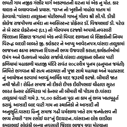
ભમતી ગામ નજીક ગંભીર માર્ગ અકસ્માતની ઘટના માં એક નુ મોત. કાર
ચાલક ને બચાવવાનો પ્રયાસ. “લગ્ન નો ખુશીનો માહોલ માતમ માં
ફેરવાયો.”
વાંસદા તાલુકાના મોટીભમતી ગામનું ગૌરવ શ્રી સી.પી. ડીગ્રી
કોલેજ રાજપીપળા નર્મદા ના આસિસ્ટન્ટ પ્રોફેસર ડૉ. વિજયભાઈ ડી. પટેલ
ને બે સ્ટાર લેફ્ટેનન્ટ (Lt.) નો ગૌરવમય દરજ્જો અપાયો.
નવસારી
જિલ્લાના શિક્ષણ જગતમાં એક નવો વિવાદ શાળાના બે શિક્ષકોની નિયમ
વિરુદ્ધ બદલી બાબતે જી. કલેક્ટર ને આપ્યુ આવેદનપત્ર.
વાંસદા તાલુકામાં
ભાજપના 46મા સ્થાપના દિવસની ભવ્ય ઉજવણી કરાતા,કાર્યકર્તાઓમાં
ઉમંગ અને ઉત્સવનો માહોલ સર્જાયો.
વાંસદા તાલુકાના ભીનાર પાટી
ફળિયામાં મહાકાળી માતાજી મંદિરે સવંત ‌‌૨૦૮૨ચૈત્ર‌ પુનમ (હનુમાન જયંતી)
નિમિત્તે ભગવાન શ્રી સત્ય નારાયણ ની પૂજા સાથે મહાયજ્ઞ અને મહાપ્રસાદ
નું આયોજન કરવામાં આવ્યું.
આર્થિક મદદ જરૂરથી કરજો. બીમારી જાત
નથી જોતી ! રોહિત સમાજ નો દીકરો દીપક દીલીપભાઇ ચૌહાણ સુરત
ભારત કેન્સર હોસ્પિટલ માં કેન્સર ની બીમારી થી પીડાય છે.
વાંસદા
તાલુકામાં વાટી ગામે રૂ. ૧૬.૦૦ કરોડના પુલ ના કામ નું ભવ્ય ખાતમુહૂર્ત
કરાયું. આઝાદી બાદ વાટી ગામ ના સ્થાનિકો ને આઝાદી ની
અનુભૂતિ.
વાસદા હિન્દુ સમાજ ગઢી ધર્મશાળા ખાતે રામ જન્મોત્સવ ની
ભવ્ય તૈયારી “રામ રસોઈ ઘર”નું ઉદઘાટન..
વાંસદાના લોક લાડીલા
કમલભાઈ સોલંકી બન્યા નવસારી જિલ્લા ભાજપ યુવા મોરચાના