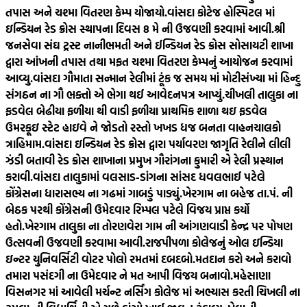
તપાસ અને ચશ્મા વિતરણ કેમ્પ યોજાયો.
વાંસદા કોટેજ હોસ્પિટલ માં
ઇન્ડિયન રેડ ક્રોસ સ્થાપના દિવસ 8 મે ની ઉજવણી કરવામાં આવી.
શ્રી
જનસેવા સંઘ ટ્રસ્ટ નાનીભમતી અને ઈન્ડિયન રેડ ક્રોસ સોસાયટી શાખા
દ્વારા આંખની તપાસ તથા મફત ચશ્મા વિતરણ કેમ્પનું આયોજન કરવામાં
આવ્યુ.
વાંસદા ગૌમાતા સન્માન રેલીમાં ટૂંક જ સમય માં મોટીસંખ્યા માં હિન્દુ
સંગઠન ના ગૌ ભક્તો એ ભેગા થઈ આવેદનપત્ર આપ્યું.
ચીખલી તાલુકા ના
ફડવેલ બેઢીયા ફળીયા થી વાડી ફળીયા પ્રાથમિક શાળા થઇ ફડવેલ
ઉમરકૂઇ સ્ટેટ હાઇવે ને જોડતો રસ્તો ખખડ ધજ બનતા વાહનચાલકો
ત્રાહિમામ.
વાંસદા ઇન્ડિયન રેડ ક્રોસ દ્વારા પર્યાવરણ જાગૃતિ રેલીને લીલી
ઝંડી બતાવી રેડ ક્રોસ શાખાના પ્રમુખ ગૌરાંગના કુમારી એ રેલી પ્રસ્થાન
કરાવી.
વાંસદા તાલુકામાં વલસાડ-ડાંગના સાંસદ ધવલભાઈ પટેલે
કોંગ્રેસના ધારાસભ્ય ના ગઢમાં ગાબડું પાડ્યું.
ખેરગામ ના બહેજ તા.પં. ની
બેઠક પરથી કોંગ્રેસની ઉમેદવાર રિમ્પલ પટેલે વિજય પ્રાપ્ત કર્યો
હતો.
ખેરગામ તાલુકા ના તોરણવેરા ગામ ની આંગણવાડી કેન્દ્ર પર પોષણ
ઉત્સવની ઉજવણી કરવામા આવી.
રાજપીપળા કોલેજનું ઓલ ઇન્ડિયા
ઇન્ટર યુનિવર્સિટી વોટર પોલો રમતમાં દબદબો.
મતદાન કરો અને કરાવો
તમારા પસંદગી ના ઉમેદવાર ને મત આપી વિજય બનાવો.
મહેસાણા
વિસનગર માં આવેલી મર્ચન્ટ નર્સિંગ કોલેજ માં અભ્યાસ કરતી ચિખલી ના