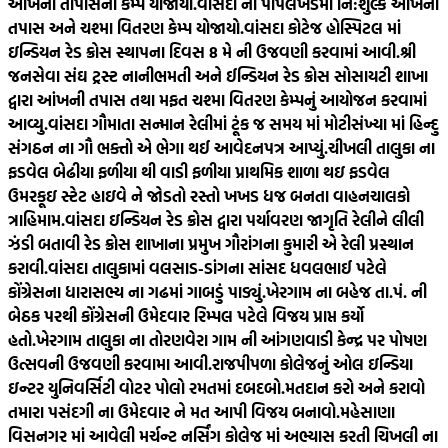
આંખની તાપાસનો કેમ્પ યોજાયો.
વાંસદા ના પીપલખેડમાં નિ:શુલ્ક આંખની
તપાસ અને ચશ્મા વિતરણ કેમ્પ યોજાયો.
વાંસદા કોટેજ હોસ્પિટલ માં
ઇન્ડિયન રેડ ક્રોસ સ્થાપના દિવસ 8 મે ની ઉજવણી કરવામાં આવી.
શ્રી
જનસેવા સંઘ ટ્રસ્ટ નાનીભમતી અને ઈન્ડિયન રેડ ક્રોસ સોસાયટી શાખા
દ્વારા આંખની તપાસ તથા મફત ચશ્મા વિતરણ કેમ્પનું આયોજન કરવામાં
આવ્યુ.
વાંસદા ગૌમાતા સન્માન રેલીમાં ટૂંક જ સમય માં મોટીસંખ્યા માં હિન્દુ
સંગઠન ના ગૌ ભક્તો એ ભેગા થઈ આવેદનપત્ર આપ્યું.
ચીખલી તાલુકા ના
ફડવેલ બેઢીયા ફળીયા થી વાડી ફળીયા પ્રાથમિક શાળા થઇ ફડવેલ
ઉમરકૂઇ સ્ટેટ હાઇવે ને જોડતો રસ્તો ખખડ ધજ બનતા વાહનચાલકો
ત્રાહિમામ.
વાંસદા ઇન્ડિયન રેડ ક્રોસ દ્વારા પર્યાવરણ જાગૃતિ રેલીને લીલી
ઝંડી બતાવી રેડ ક્રોસ શાખાના પ્રમુખ ગૌરાંગના કુમારી એ રેલી પ્રસ્થાન
કરાવી.
વાંસદા તાલુકામાં વલસાડ-ડાંગના સાંસદ ધવલભાઈ પટેલે
કોંગ્રેસના ધારાસભ્ય ના ગઢમાં ગાબડું પાડ્યું.
ખેરગામ ના બહેજ તા.પં. ની
બેઠક પરથી કોંગ્રેસની ઉમેદવાર રિમ્પલ પટેલે વિજય પ્રાપ્ત કર્યો
હતો.
ખેરગામ તાલુકા ના તોરણવેરા ગામ ની આંગણવાડી કેન્દ્ર પર પોષણ
ઉત્સવની ઉજવણી કરવામા આવી.
રાજપીપળા કોલેજનું ઓલ ઇન્ડિયા
ઇન્ટર યુનિવર્સિટી વોટર પોલો રમતમાં દબદબો.
મતદાન કરો અને કરાવો
તમારા પસંદગી ના ઉમેદવાર ને મત આપી વિજય બનાવો.
મહેસાણા
વિસનગર માં આવેલી મર્ચન્ટ નર્સિંગ કોલેજ માં અભ્યાસ કરતી ચિખલી ના