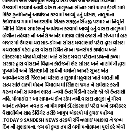
લોકાર્પણ અને ખાતમુહૂર્ત કરાયું.
વાંસદા ખાતે જન ઔષધી દિવસની
ઉજવણી કરવામાં આવી.
વાંસદા તાલુકાના ભીનાર ગામે થાણા ડુંગરી ગામે
ક્રિકેટ ટુર્નામેન્ટનું આયોજન કરવામાં આવ્યું હતું.
વાંસદા, તાલુકાના
કંડોલપાડા ગામમાં આદરણીય શિક્ષક રણજીતસિંહજી પરમાર ના નિવૃત્તિ
નિમિત્તે વિદાય સમારંભનું આયોજન કરવામાં આવ્યું હતું.
વાસદા તાલુકામાં
હોળીના તહેવાર નો અનેરો આનંદ માણવા લોકો હજારો ની સંખ્યા માં હાટ
બજાર માં ઉમટયા.
વલસાડ-ડાંગના સાંસદ ધવલભાઈ પટેલ દ્વારા વાંસદા
ધવલભાઈ પટેલ દ્વારા વાંસદા સ્થિત તેમના જનસંપર્ક કાર્યાલય ખાતે
લોકદરબાર યોજાયો.
વાંસદા ખાતે સાંસદ ધવલ પટેલના પ્રયત્નો ફળ્યા
સરકાર દ્વારા વાંસદાને વિજ્ઞાન કોલેજની ભેટ સાંસદ અને નાણાંમંત્રી દ્વારા
મુખ્યમંત્રી અને શિક્ષણમંત્રી સાથેની ચર્ચાનો આખરે સુખદ અંત
આવ્યો
નવસારી જિલ્લાના વાંસદા તાલુકામાં મહુવાસ ખાતે ચાલતી શ્રી
સત્ય સાંઈ લક્ષ્મી મોહન વિદ્યાલય માં શિક્ષણ જગત ને શર્મશાર કરતી
ઘટના બની.
સાવધાન ભારત ~નવો છેતરપિંડીનો રસ્તો! જો જો છેતરાશો
નહિ. મોબાઈલ ? આ સામાન્ય ફોન સ્કેમ નથી.
વાસદા તાલુકા નું ગૌરવ
આનંદ તપોવન નવતાડ ના યોગાચાર્ય ડૉ.શંકરભાઈ પટેલ અને ડાયરેક્ટર
વૈશાલીબેન શાહ ડેલિગેટ તરીકે આયુષ એક્સ્પો માં દુબઇ પહોંચ્યા
.
TODAY 9 SANDESH NEWS તરફથી રવિન્દ્રભાઇ મહાકાલ ને જન્મ
દિન ની શુભકામના. જય શ્રી કૃષ્ણ તમારી બધી મનોકામના પૂર્ણ કરે એવી