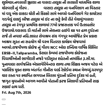
શુભેચ્છા.
નવસારી જીલ્લા ના વાસદા તાલુકા ની સરકારી માધ્યમિક શાળા
ચોરવણી નું ગૌરવ .
વાસદા તાલુકા ના વનવિભાગ ના વિસ્તાર
માં વધુ એક લાકડા ચોરી નો કિસ્સો સામે આવ્યો વનવિભાગે ગેર કાયદેસર
ઝડપેલું લાકડું બીજા તાલુકા માં ઈટ ના ભટ્ટે કેવી રીતે વેચાયું?
વાસદા
તાલુકા ના રંગપુર પ્રાથમિક શાળામાં 77મો પ્રજાસત્તાક પર્વ ઉત્સાહભેર
ઉજવાયો.
વલસાડ ડી-માર્ટની સામે નેશનલ હાઈવે 48 પર ઢાળ દુર્ધટના
સર્જે તો નવાઇ નહિ.
ભારત સેવાશ્રમ સંઘ ગંગપુર આયોજિત પ્રેમ પ્રકાશ
આશ્રમ સુરત ના સહયોગ થી વસ્ત્ર વિતરણ કાર્યક્રમ યોજવામાં
આવ્યો.
રાજપીપળા કોલેજ નું ગૌરવ NCC ઓલ ઇન્ડિયા વાર્ષિક શિબિર
EBSB–II,Taliparamba, કેરાલા કેમ્પમાં રાજપીપળા કોલેજના
વિદ્યાર્થીઓની ભાગીદારી નજરે પડી
સુરત શહેરની નામાંકિત રૂ.સી.મા.
પુનાવાલા સાર્વજનિક એક્સપેરિમેન્ટલ શાળા તથા શિક્ષક અજય પટેલ એ
પ્લાસ્ટિક મુક્ત શાળા અંતર્ગત ગીનીસ વર્લ્ડ રેકોર્ડમા સ્થાન મેળવ્યું.
ધરમપુર
ચાર રસ્તા પર સ્થાપિત ભગવાન બિરસા મુંડાની પ્રતિમા દુર્દશા માં હતી,
જાગૃત યુવાનોએ આગળ આવીને પોતાની ફરજ નિભાવી પ્રતિમાની સાફ
સફાઈ હાથ ધરી.
Fri. Aug 7th, 2026