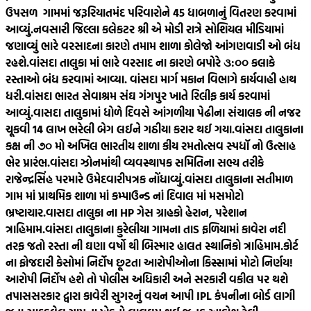
ઉપસળ ગામમાં જરૂરિયાતમંદ પરિવારોને 45 ધાબળાનું વિતરણ કરવામાં
આવ્યું.
નવસારી જિલ્લા કલેકટર શ્રી એ મોડી રાત્રે સોશિયલ મીડિયામાં
જણાવ્યું ભારે વરસાદના કારણે તમામ શાળા કોલેજો આંગણવાડી ઓ બંધ
રહશે.
વાંસદા તાલુકા માં ભારે વરસાદ ના કારણે બપોરે ૩:૦૦ કલાકે
રસ્તાઓ બંધ કરવામાં આવ્યા. વાંસદા માર્ગ મકાન વિભાગે કાર્યવાહી હાથ
ધરી.
વાંસદા ભારત સેવાશ્રમ સંઘ ગંગપુર ખાતે રિલીફ કાર્ય કરવામાં
આવ્યું.
વાસદા તાલુકામાં ધોળે દિવસે આંગળીયા પેઢીના સંચાલક ની નજર
ચૂકવી 14 લાખ ભરેલી બેગ લઈને ગઠીયા કરાર થઈ ગયા.
વાંસદા તાલુકાના
કક્ષ ની ૭૦ મો અખિલ ભારતીય શાળા કીય રમતોત્સવ સ્પધૉ નો ઉત્સાહ
ભેર પ્રારંભ.
વાંસદા ઝોનમાંથી વ્યવસ્થાપક સમિતિના સભ્ય તરીકે
રાજેન્દ્રસિંહ પરમારે ઉમેદવારીપત્રક નોંધાવ્યું.
વાંસદા તાલુકાના સતીમાળ
ગામ માં પ્રાથમિક શાળા માં કમ્પાઉન્ડ નાં દિવાલ માં મસમોટો
ભ્રષ્ટાચાર.
વાસદા તાલુકા ના HP ગેસ ગ્રાહકો હેરાન, પરેશાન
ત્રાહિમામ.
વાંસદા તાલુકાના કુરેલીયા ગામના તાડ ફળિયામાં કાવેરા નદી
તરફ જતો રસ્તા ની ઘણા વર્ષો થી બિસ્માર હાલત સ્થાનિકો ત્રાહિમામ.
કોર્ટ
ના ફોજદારી કેસોમાં નિર્દોષ છૂટતા આરોપીઓના કિસ્સામાં મોટો નિર્ણય!
આરોપી નિર્દોષ હશે તો પોલીસ અધિકારી અને સરકારી વકીલ પર થશે
તપાસ
સરકાર દ્વારા કાવેરી સુગરનું વચન આપી IPL કંપનીના બોર્ડ લાગી