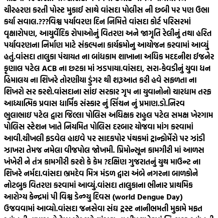
ચીરહરણ કરતી પોસ્ટ મુકાઈ સાથે વાંસદા પોલીસ ની છબી પર પણ ઉભા
કર્યા સવાલ.???
વિશ્વ પર્યાવરણ દિન નિમિત્તે વાંસદા કોર્ટ પરિસરમાં
વૃક્ષારોપણ, આયુર્વેદિક રોપાઓનું વિતરણ અને જાગૃતિ રેલીનું તથા હરિત
પર્યાવરણના નિર્માણ માટે સંકલ્પના કાર્યક્રમોનુ આયોજન કરવામાં આવ્યું
હતું.
વાંસદા તાલુકા પંચાયત ના બાંધકામ શાખાના અધિક મદદનીશ ઈજનેર
કૃણાલ પટેલ ACB ના છટકા માં ઝડપાયા.
વાંસદા, સરા-કેવડીનું યુવા ધન
હિમાલય ના શિખરે તોરણીયા ડુંગર થી શરૂઆત કરી હવે સફળતા ના
શિખરો સર કરશે.
વાંસદાના સાંઇ સરકાર ગૃપ ના યુવાનોનો ચારધામ તરફ
આધ્યાત્મિક પ્રવાસ ધાર્મિક સંસ્કાર નું સિંચન નું પ્રમાણ.
ડો.નિરવ
ભુલાભાઇ પટેલ દ્વારા જિલ્લા પોલિસ અધિક્ષક રાહુલ પટેલ સમક્ષ ખેરગામ
પોલિસ સ્ટેશન ખાતે નિયમિત પોલિસ દરબાર યોજવા માંગ કરવામાં
આવી.
ચીખલી ફડવેલ હાઇવે પર સાદકપોર પંથકમાં ટ્રાન્ફોર્મેરો પર ઝાંડી
ઝાખરા તેમજ નમેલા વીજપોલ જોખમી. પ્રિમોન્સૂન કામગીરી માં આળસ
ખંખેરી ને તંત્ર કામગીરી કરશે કે કેમ ?
દક્ષિણ ગુજરાતનું યુથ માઉન્ટ ના
શિખરે નર્મદા.
વાંસદા ભ્રમદેવ મિત્ર મંડળ દ્વારા અંબે નગરના બાળકોને
નોટબુક વિતરણ કરવામાં આવ્યું.
વાંસદા તાલુકાના ભીનાર પ્રાથમિક
આરોગ્ય કેન્દ્રમાં પી વિશ્વ ડેન્ગ્યુ દિવસ (world Dengue Day)
ઉજવવામાં આવ્યો.
વાંસદા જનસેવા સંઘ ટ્રસ્ટ નાનીભમતી મુકામે મફત