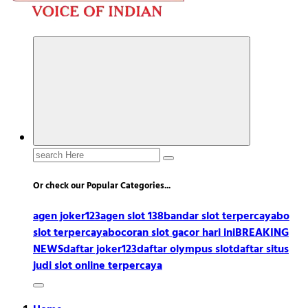
Search
for:
Or check our Popular Categories...
agen joker123
agen slot 138
bandar slot terpercaya
bo
slot terpercaya
bocoran slot gacor hari ini
BREAKING
NEWS
daftar joker123
daftar olympus slot
daftar situs
judi slot online terpercaya