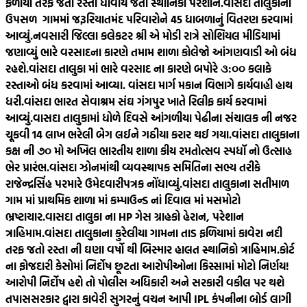
ફળીયા તરફ જતો રસ્તો ધોવાય જતા સ્થાનિકો પરેશાન.
વાંસદા તાલુકાનાં
ઉપસળ ગામમાં જરૂરિયાતમંદ પરિવારોને 45 ધાબળાનું વિતરણ કરવામાં
આવ્યું.
નવસારી જિલ્લા કલેકટર શ્રી એ મોડી રાત્રે સોશિયલ મીડિયામાં
જણાવ્યું ભારે વરસાદના કારણે તમામ શાળા કોલેજો આંગણવાડી ઓ બંધ
રહશે.
વાંસદા તાલુકા માં ભારે વરસાદ ના કારણે બપોરે ૩:૦૦ કલાકે
રસ્તાઓ બંધ કરવામાં આવ્યા. વાંસદા માર્ગ મકાન વિભાગે કાર્યવાહી હાથ
ધરી.
વાંસદા ભારત સેવાશ્રમ સંઘ ગંગપુર ખાતે રિલીફ કાર્ય કરવામાં
આવ્યું.
વાસદા તાલુકામાં ધોળે દિવસે આંગળીયા પેઢીના સંચાલક ની નજર
ચૂકવી 14 લાખ ભરેલી બેગ લઈને ગઠીયા કરાર થઈ ગયા.
વાંસદા તાલુકાના
કક્ષ ની ૭૦ મો અખિલ ભારતીય શાળા કીય રમતોત્સવ સ્પધૉ નો ઉત્સાહ
ભેર પ્રારંભ.
વાંસદા ઝોનમાંથી વ્યવસ્થાપક સમિતિના સભ્ય તરીકે
રાજેન્દ્રસિંહ પરમારે ઉમેદવારીપત્રક નોંધાવ્યું.
વાંસદા તાલુકાના સતીમાળ
ગામ માં પ્રાથમિક શાળા માં કમ્પાઉન્ડ નાં દિવાલ માં મસમોટો
ભ્રષ્ટાચાર.
વાસદા તાલુકા ના HP ગેસ ગ્રાહકો હેરાન, પરેશાન
ત્રાહિમામ.
વાંસદા તાલુકાના કુરેલીયા ગામના તાડ ફળિયામાં કાવેરા નદી
તરફ જતો રસ્તા ની ઘણા વર્ષો થી બિસ્માર હાલત સ્થાનિકો ત્રાહિમામ.
કોર્ટ
ના ફોજદારી કેસોમાં નિર્દોષ છૂટતા આરોપીઓના કિસ્સામાં મોટો નિર્ણય!
આરોપી નિર્દોષ હશે તો પોલીસ અધિકારી અને સરકારી વકીલ પર થશે
તપાસ
સરકાર દ્વારા કાવેરી સુગરનું વચન આપી IPL કંપનીના બોર્ડ લાગી