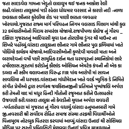
જતા સાદડવેલ ગામના ખેડૂતો લાલઘુમ થઈ જનક આક્રોશ રેલી
કાઢી.
વાંસદા તાલુકામાં પડી રહેલા ધોધમાર વરસાદ ને કારણે નદી -નાળા
છલકાતા ભીનાર કુરેલીયા રોડ પર પાણી ભરાતા વ્યવહાર
ખોરવાયો.
ગુજરાત રાજ્ય માર્ગ પરિવહન નિગમ વલસાડ વિભાગ માંથી કુલ
32 કર્મચારીઓનો વિદાય સમારંભ યોજાયો.
રાજપીપળા કોલેજ નું ગૌરવ _
દક્ષિણ ગુજરાતનું આદિવાસી યુવા ધન તોરણીયા ડુંગર થી માઉન્ટ ના
શિખરે પહોંચ્યું.
વાંસદા તાલુકાના ભીનાર ગામે ભીનાર પુલ ફળિયામાં ખાતે
પોલિયો કાર્યકમ યોજાયો.
આદિવાસીઓની કુળદેવી માવલી માતા અને
બરામદેવનાં વર્ષો પછી સામુહિક દર્શન થતા ધરમપુરનાં સ્થાનિકોમાં ભારે
હર્ષોલ્લાસ.
સુરતમાં કરોડોનું કૌભાંડ ઓશિયન એમટેક કંપની ની એક કા
ડબલ ની સ્કીમ ચલાવનારા વિરુદ્ધ FIR પાંચ આરોપી માં સાવન
સાવલિયા ની ધરપકડ.
વાંસદાના ગાંધીમેદાન ખાતે વર્લ્ડ મ્યુઝિક ડે નિમિત્તે
સંગીત પ્રેમીઓ દ્વારા સ્વર્ગસ્થ જયકિશનજીની પ્રતિમાને પુષ્પાંજલિ અર્પણ
કરી તેમની યાદ માં મધુર હિન્દી ગીતોની રજૂઆત કરીને ઉત્સાહભેર
ઉજવણી કરી.
વાસદા તાલુકા નો કેવડીનો યુવાન અર્પણ ચવધરી
-પર્વતારોહણ માં ગુજરાત નું ગૌરવ વધાર્યુ.
વાંસદા હનુમાનબારી ગામે
જી.નવસારી શ્રી સર્વોદય રોહિત સમાજ સંસ્થા તરફથી વિદ્યાર્થીઓને
વિનામૂલ્ય નોટબુક વિતરણ કરવામાં આવ્યું.
વાંસદા ઉનાઈ થી સોશિયલ
મીડિયા પર સસ્તી પબ્લિસિટી મેળવવા ઉનાઈ પવિત્ર યાત્રાધામને