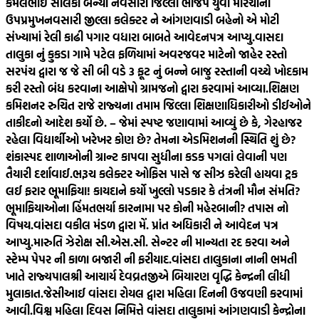
કમલભાઈ સોલંકી બન્યા નવસારી જિલ્લા ભાજપ યુવા મોરચાના
ઉપપ્રમુખ
નવસારી જીલ્લા કલેક્ટર ને આંગણવાડી બહેનો એ મોટી
સંખ્યામાં રેલી કાઢી પગાર વધારા બાબતે આવેદનપત્ર આપ્યુ.
વાસદા
તાલુકા નું કુકડા ગામે પટેલ ફળિયામાં અવરજવર માટેનો જાહેર રસ્તો
સરપંચ દ્વારા જ જે સી બી વડે 3 ફૂટ નું બન્ને બાજુ રસ્તાની વચ્ચે ખોદકામ
કરી રસ્તો બંધ કરવાના આક્ષેપો ગ્રામજનો દ્વારા કરવામાં આવ્યા.
શિક્ષણ
કમિશનર રુચિત રાજે રાજ્યના તમામ જિલ્લા શિક્ષણાધિકારીઓ ડીઈઓને
તાકીદનો આદેશ કર્યો છે. – જેમાં સ્પષ્ટ જણાવામાં આવ્યું છે કે, ગેરહાજર
રહેલા વિદ્યાર્થીઓ ખરેખર કોણ છે? તેમના એડમિશનની સ્થિતિ શું છે?
શંકાસ્પદ શાળાઓની ગ્રાન્ટ કાપવા સુધીના કડક પગલાં લેવાની પણ
તૈયારી દર્શાવાઈ.
ભરૂચ કલેક્ટર ઓફિસ પાસે જ સીઝ કરેલી હાયવા ટ્રક
લઈ ફરાર ભૂમાફિયા! કાયદાને કર્યો ખુલ્લો પડકાર કે તંત્રની મૌન સંમતિ?
ભૂમાફિયાઓના હિંમતભર્યા કારનામા પર કોની મહેરબાની? તપાસ નો
વિષય.
વાંસદા વકીલ મંડળ દ્વારા મેં. પ્રાંત અધિકારી ને આવેદન પત્ર
આપ્યુ.મારુતિ ઝેરોક્ષ સી.એસ.સી. સેન્ટર ની માન્યતા રદ કરવા અને
સ્ટેમ્પ પેપર ની કાળા બજારી ની ફરીયાદ.
વાંસદા તાલુકાના નાની ભમતી
ખાતે રાજ્યપાલશ્રી આચાર્ય દેવવ્રતજીએ બિયારણ વૃદ્ધિ કેન્દ્રની લીધી
મુલાકાત.
જેસીઆઈ વાંસદા રોયલ દ્વારા મહિલા દિનની ઉજવણી કરવામાં
આવી.
વિશ્વ મહિલા દિવસ નિમિત્તે વાંસદા તાલુકામાં આંગણવાડી કેન્દ્રોના