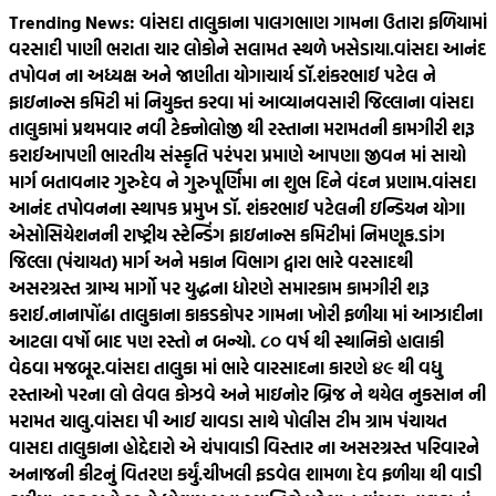
Skip
Trending News:
વાંસદા તાલુકાના પાલગભાણ ગામના ઉતારા ફળિયામાં
to
વરસાદી પાણી ભરાતા ચાર લોકોને સલામત સ્થળે ખસેડાયા.
વાંસદા આનંદ
content
તપોવન ના અધ્યક્ષ અને જાણીતા યોગાચાર્ય ડૉ.શંકરભાઈ પટેલ ને
ફાઇનાન્સ કમિટી માં નિયુક્ત કરવા માં આવ્યા
નવસારી જિલ્લાના વાંસદા
તાલુકામાં પ્રથમવાર નવી ટેક્નોલોજી થી રસ્તાના મરામતની કામગીરી શરૂ
કરાઈ
આપણી ભારતીય સંસ્કૃતિ પરંપરા પ્રમાણે આપણા જીવન માં સાચો
માર્ગ બતાવનાર ગુરુદેવ ને ગુરુપૂર્ણિમા ના શુભ દિને વંદન પ્રણામ.
વાંસદા
આનંદ તપોવનના સ્થાપક પ્રમુખ ડૉ. શંકરભાઈ પટેલની ઇન્ડિયન યોગા
એસોસિયેશનની રાષ્ટ્રીય સ્ટેન્ડિંગ ફાઇનાન્સ કમિટીમાં નિમણૂક.
ડાંગ
જિલ્લા (પંચાયત) માર્ગ અને મકાન વિભાગ દ્વારા ભારે વરસાદથી
અસરગ્રસ્ત ગ્રામ્ય માર્ગો પર યુદ્ધના ધોરણે સમારકામ કામગીરી શરૂ
કરાઈ.
નાનાપોંઢા તાલુકાના કાકડકોપર ગામના ખોરી ફળીયા માં આઝાદીના
આટલા વર્ષો બાદ પણ રસ્તો ન બન્યો. ૮૦‌ વર્ષ થી સ્થાનિકો હાલાકી
વેઠવા મજબૂર.
વાંસદા તાલુકા માં ભારે વારસાદના કારણે ૪૯ થી વધુ
રસ્તાઓ પરના લો લેવલ કોઝવે અને માઇનોર બ્રિજ ને થયેલ નુકસાન ની
મરામત ચાલુ.
વાંસદા પી આઈ ચાવડા સાથે પોલીસ ટીમ ગ્રામ પંચાયત
વાસદા તાલુકાના હોદ્દેદારો એ ચંપાવાડી વિસ્તાર ના અસરગ્રસ્ત પરિવારને
અનાજની કીટનું વિતરણ કર્યું.
ચીખલી ફડવેલ શામળા દેવ ફળીયા થી વાડી