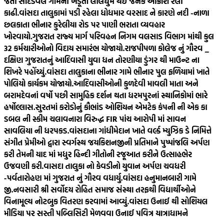
જતા સાદડવેલ ગામના ખેડૂતો લાલઘુમ થઈ જનક આક્રોશ રેલી
કાઢી.
વાંસદા તાલુકામાં પડી રહેલા ધોધમાર વરસાદ ને કારણે નદી -નાળા
છલકાતા ભીનાર કુરેલીયા રોડ પર પાણી ભરાતા વ્યવહાર
ખોરવાયો.
ગુજરાત રાજ્ય માર્ગ પરિવહન નિગમ વલસાડ વિભાગ માંથી કુલ
32 કર્મચારીઓનો વિદાય સમારંભ યોજાયો.
રાજપીપળા કોલેજ નું ગૌરવ _
દક્ષિણ ગુજરાતનું આદિવાસી યુવા ધન તોરણીયા ડુંગર થી માઉન્ટ ના
શિખરે પહોંચ્યું.
વાંસદા તાલુકાના ભીનાર ગામે ભીનાર પુલ ફળિયામાં ખાતે
પોલિયો કાર્યકમ યોજાયો.
આદિવાસીઓની કુળદેવી માવલી માતા અને
બરામદેવનાં વર્ષો પછી સામુહિક દર્શન થતા ધરમપુરનાં સ્થાનિકોમાં ભારે
હર્ષોલ્લાસ.
સુરતમાં કરોડોનું કૌભાંડ ઓશિયન એમટેક કંપની ની એક કા
ડબલ ની સ્કીમ ચલાવનારા વિરુદ્ધ FIR પાંચ આરોપી માં સાવન
સાવલિયા ની ધરપકડ.
વાંસદાના ગાંધીમેદાન ખાતે વર્લ્ડ મ્યુઝિક ડે નિમિત્તે
સંગીત પ્રેમીઓ દ્વારા સ્વર્ગસ્થ જયકિશનજીની પ્રતિમાને પુષ્પાંજલિ અર્પણ
કરી તેમની યાદ માં મધુર હિન્દી ગીતોની રજૂઆત કરીને ઉત્સાહભેર
ઉજવણી કરી.
વાસદા તાલુકા નો કેવડીનો યુવાન અર્પણ ચવધરી
-પર્વતારોહણ માં ગુજરાત નું ગૌરવ વધાર્યુ.
વાંસદા હનુમાનબારી ગામે
જી.નવસારી શ્રી સર્વોદય રોહિત સમાજ સંસ્થા તરફથી વિદ્યાર્થીઓને
વિનામૂલ્ય નોટબુક વિતરણ કરવામાં આવ્યું.
વાંસદા ઉનાઈ થી સોશિયલ
મીડિયા પર સસ્તી પબ્લિસિટી મેળવવા ઉનાઈ પવિત્ર યાત્રાધામને