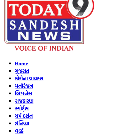
Home
ગુજરાત
કોરોના વાયરસ
મનોરંજન
બિઝનેસ
રાજકારણ
સ્પોર્ટ્સ
ધર્મ દર્શન
ઈન્ડિયા
વર્લ્ડ