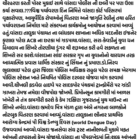
ચીરહરણ કરતી પોસ્ટ મુકાઈ સાથે વાંસદા પોલીસ ની છબી પર પણ ઉભા
કર્યા સવાલ.???
વિશ્વ પર્યાવરણ દિન નિમિત્તે વાંસદા કોર્ટ પરિસરમાં
વૃક્ષારોપણ, આયુર્વેદિક રોપાઓનું વિતરણ અને જાગૃતિ રેલીનું તથા હરિત
પર્યાવરણના નિર્માણ માટે સંકલ્પના કાર્યક્રમોનુ આયોજન કરવામાં આવ્યું
હતું.
વાંસદા તાલુકા પંચાયત ના બાંધકામ શાખાના અધિક મદદનીશ ઈજનેર
કૃણાલ પટેલ ACB ના છટકા માં ઝડપાયા.
વાંસદા, સરા-કેવડીનું યુવા ધન
હિમાલય ના શિખરે તોરણીયા ડુંગર થી શરૂઆત કરી હવે સફળતા ના
શિખરો સર કરશે.
વાંસદાના સાંઇ સરકાર ગૃપ ના યુવાનોનો ચારધામ તરફ
આધ્યાત્મિક પ્રવાસ ધાર્મિક સંસ્કાર નું સિંચન નું પ્રમાણ.
ડો.નિરવ
ભુલાભાઇ પટેલ દ્વારા જિલ્લા પોલિસ અધિક્ષક રાહુલ પટેલ સમક્ષ ખેરગામ
પોલિસ સ્ટેશન ખાતે નિયમિત પોલિસ દરબાર યોજવા માંગ કરવામાં
આવી.
ચીખલી ફડવેલ હાઇવે પર સાદકપોર પંથકમાં ટ્રાન્ફોર્મેરો પર ઝાંડી
ઝાખરા તેમજ નમેલા વીજપોલ જોખમી. પ્રિમોન્સૂન કામગીરી માં આળસ
ખંખેરી ને તંત્ર કામગીરી કરશે કે કેમ ?
દક્ષિણ ગુજરાતનું યુથ માઉન્ટ ના
શિખરે નર્મદા.
વાંસદા ભ્રમદેવ મિત્ર મંડળ દ્વારા અંબે નગરના બાળકોને
નોટબુક વિતરણ કરવામાં આવ્યું.
વાંસદા તાલુકાના ભીનાર પ્રાથમિક
આરોગ્ય કેન્દ્રમાં પી વિશ્વ ડેન્ગ્યુ દિવસ (world Dengue Day)
ઉજવવામાં આવ્યો.
વાંસદા જનસેવા સંઘ ટ્રસ્ટ નાનીભમતી મુકામે મફત
આંખની તાપાસનો કેમ્પ યોજાયો.
વાંસદા ના પીપલખેડમાં નિ:શુલ્ક આંખની