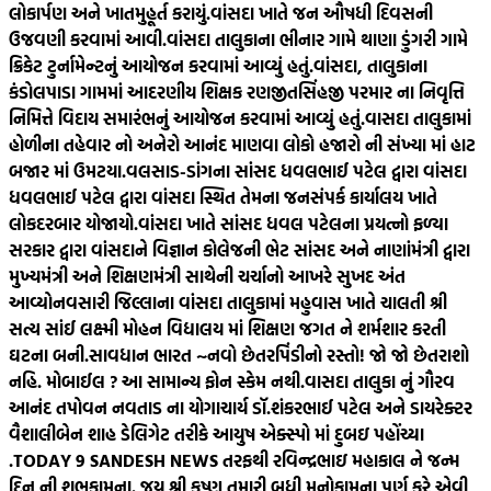
લોકાર્પણ અને ખાતમુહૂર્ત કરાયું.
વાંસદા ખાતે જન ઔષધી દિવસની
ઉજવણી કરવામાં આવી.
વાંસદા તાલુકાના ભીનાર ગામે થાણા ડુંગરી ગામે
ક્રિકેટ ટુર્નામેન્ટનું આયોજન કરવામાં આવ્યું હતું.
વાંસદા, તાલુકાના
કંડોલપાડા ગામમાં આદરણીય શિક્ષક રણજીતસિંહજી પરમાર ના નિવૃત્તિ
નિમિત્તે વિદાય સમારંભનું આયોજન કરવામાં આવ્યું હતું.
વાસદા તાલુકામાં
હોળીના તહેવાર નો અનેરો આનંદ માણવા લોકો હજારો ની સંખ્યા માં હાટ
બજાર માં ઉમટયા.
વલસાડ-ડાંગના સાંસદ ધવલભાઈ પટેલ દ્વારા વાંસદા
ધવલભાઈ પટેલ દ્વારા વાંસદા સ્થિત તેમના જનસંપર્ક કાર્યાલય ખાતે
લોકદરબાર યોજાયો.
વાંસદા ખાતે સાંસદ ધવલ પટેલના પ્રયત્નો ફળ્યા
સરકાર દ્વારા વાંસદાને વિજ્ઞાન કોલેજની ભેટ સાંસદ અને નાણાંમંત્રી દ્વારા
મુખ્યમંત્રી અને શિક્ષણમંત્રી સાથેની ચર્ચાનો આખરે સુખદ અંત
આવ્યો
નવસારી જિલ્લાના વાંસદા તાલુકામાં મહુવાસ ખાતે ચાલતી શ્રી
સત્ય સાંઈ લક્ષ્મી મોહન વિદ્યાલય માં શિક્ષણ જગત ને શર્મશાર કરતી
ઘટના બની.
સાવધાન ભારત ~નવો છેતરપિંડીનો રસ્તો! જો જો છેતરાશો
નહિ. મોબાઈલ ? આ સામાન્ય ફોન સ્કેમ નથી.
વાસદા તાલુકા નું ગૌરવ
આનંદ તપોવન નવતાડ ના યોગાચાર્ય ડૉ.શંકરભાઈ પટેલ અને ડાયરેક્ટર
વૈશાલીબેન શાહ ડેલિગેટ તરીકે આયુષ એક્સ્પો માં દુબઇ પહોંચ્યા
.
TODAY 9 SANDESH NEWS તરફથી રવિન્દ્રભાઇ મહાકાલ ને જન્મ
દિન ની શુભકામના. જય શ્રી કૃષ્ણ તમારી બધી મનોકામના પૂર્ણ કરે એવી