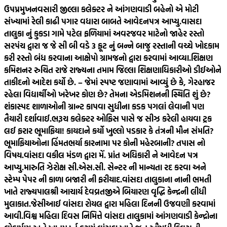
ઉપપ્રમુખ
નવસારી જીલ્લા કલેક્ટર ને આંગણવાડી બહેનો એ મોટી
સંખ્યામાં રેલી કાઢી પગાર વધારા બાબતે આવેદનપત્ર આપ્યુ.
વાસદા
તાલુકા નું કુકડા ગામે પટેલ ફળિયામાં અવરજવર માટેનો જાહેર રસ્તો
સરપંચ દ્વારા જ જે સી બી વડે 3 ફૂટ નું બન્ને બાજુ રસ્તાની વચ્ચે ખોદકામ
કરી રસ્તો બંધ કરવાના આક્ષેપો ગ્રામજનો દ્વારા કરવામાં આવ્યા.
શિક્ષણ
કમિશનર રુચિત રાજે રાજ્યના તમામ જિલ્લા શિક્ષણાધિકારીઓ ડીઈઓને
તાકીદનો આદેશ કર્યો છે. – જેમાં સ્પષ્ટ જણાવામાં આવ્યું છે કે, ગેરહાજર
રહેલા વિદ્યાર્થીઓ ખરેખર કોણ છે? તેમના એડમિશનની સ્થિતિ શું છે?
શંકાસ્પદ શાળાઓની ગ્રાન્ટ કાપવા સુધીના કડક પગલાં લેવાની પણ
તૈયારી દર્શાવાઈ.
ભરૂચ કલેક્ટર ઓફિસ પાસે જ સીઝ કરેલી હાયવા ટ્રક
લઈ ફરાર ભૂમાફિયા! કાયદાને કર્યો ખુલ્લો પડકાર કે તંત્રની મૌન સંમતિ?
ભૂમાફિયાઓના હિંમતભર્યા કારનામા પર કોની મહેરબાની? તપાસ નો
વિષય.
વાંસદા વકીલ મંડળ દ્વારા મેં. પ્રાંત અધિકારી ને આવેદન પત્ર
આપ્યુ.મારુતિ ઝેરોક્ષ સી.એસ.સી. સેન્ટર ની માન્યતા રદ કરવા અને
સ્ટેમ્પ પેપર ની કાળા બજારી ની ફરીયાદ.
વાંસદા તાલુકાના નાની ભમતી
ખાતે રાજ્યપાલશ્રી આચાર્ય દેવવ્રતજીએ બિયારણ વૃદ્ધિ કેન્દ્રની લીધી
મુલાકાત.
જેસીઆઈ વાંસદા રોયલ દ્વારા મહિલા દિનની ઉજવણી કરવામાં
આવી.
વિશ્વ મહિલા દિવસ નિમિત્તે વાંસદા તાલુકામાં આંગણવાડી કેન્દ્રોના