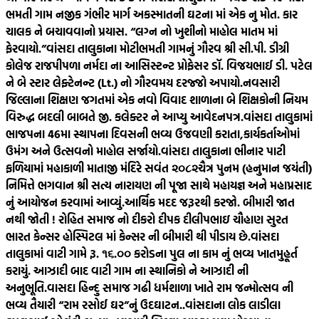
ભમતી ગામ નજીક ગંભીર માર્ગ અકસ્માતની ઘટના માં એક નુ મોત. કાર
ચાલક ને બચાવવાનો પ્રયાસ. “લગ્ન નો ખુશીનો માહોલ માતમ માં
ફેરવાયો.”
વાંસદા તાલુકાના મોટીભમતી ગામનું ગૌરવ શ્રી સી.પી. ડીગ્રી
કોલેજ રાજપીપળા નર્મદા ના આસિસ્ટન્ટ પ્રોફેસર ડૉ. વિજયભાઈ ડી. પટેલ
ને બે સ્ટાર લેફ્ટેનન્ટ (Lt.) નો ગૌરવમય દરજ્જો અપાયો.
નવસારી
જિલ્લાના શિક્ષણ જગતમાં એક નવો વિવાદ શાળાના બે શિક્ષકોની નિયમ
વિરુદ્ધ બદલી બાબતે જી. કલેક્ટર ને આપ્યુ આવેદનપત્ર.
વાંસદા તાલુકામાં
ભાજપના 46મા સ્થાપના દિવસની ભવ્ય ઉજવણી કરાતા,કાર્યકર્તાઓમાં
ઉમંગ અને ઉત્સવનો માહોલ સર્જાયો.
વાંસદા તાલુકાના ભીનાર પાટી
ફળિયામાં મહાકાળી માતાજી મંદિરે સવંત ‌‌૨૦૮૨ચૈત્ર‌ પુનમ (હનુમાન જયંતી)
નિમિત્તે ભગવાન શ્રી સત્ય નારાયણ ની પૂજા સાથે મહાયજ્ઞ અને મહાપ્રસાદ
નું આયોજન કરવામાં આવ્યું.
આર્થિક મદદ જરૂરથી કરજો. બીમારી જાત
નથી જોતી ! રોહિત સમાજ નો દીકરો દીપક દીલીપભાઇ ચૌહાણ સુરત
ભારત કેન્સર હોસ્પિટલ માં કેન્સર ની બીમારી થી પીડાય છે.
વાંસદા
તાલુકામાં વાટી ગામે રૂ. ૧૬.૦૦ કરોડના પુલ ના કામ નું ભવ્ય ખાતમુહૂર્ત
કરાયું. આઝાદી બાદ વાટી ગામ ના સ્થાનિકો ને આઝાદી ની
અનુભૂતિ.
વાસદા હિન્દુ સમાજ ગઢી ધર્મશાળા ખાતે રામ જન્મોત્સવ ની
ભવ્ય તૈયારી “રામ રસોઈ ઘર”નું ઉદઘાટન..
વાંસદાના લોક લાડીલા