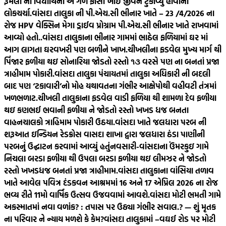
રૂમલા ની વિદ્યાર્થિની એ ગળે ફાંસો ખાઈ જીવન ટુંકાવ્યુ હોવાની
લોકચર્ચા.
વાંસદા તાલુકા ની પી.એચ.સી ભીનાર ખાતે – 23 /4/2026 ના
રોજ HPV વેક્સિન મેગા ડ્રાઈવ પ્રોગ્રામ પી.એચ.સી ભીનાર ખાતે રાખવામાં
આવ્યો હતો..
વાંસદા તાલુકાના ભીનાર ગામમાં ભાઠેલ ફળિયામાં ઘર માં
આગ લાગતા ઘરવખરી પણ બળીને ખાખ.
ચીખલીના ફડવેલ મુખ્ય માર્ગ થી
પિંજાર ફળીયા થઇ સોનારિયા જોડતો રસ્તો ૧૩ વરસે પણ ના બનતાં પ્રજા
ત્રાહીમામ પોકારી.
વાંસદા તાલુકા પંચાયતમાં તાલુકા અધિકારી ની બદલી
બાદ પણ ‘ટકાવારી’નો મોહ યથાવતના ગંભીર આક્ષેપોથી વહીવટી તંત્રમાં
ખળભળાટ.
ચીખલી તાલુકાના ફડવેલ વાડી ફળિયા થી શામળા દેવ ફળીયા
થઇ કણભઈ ભવાની ફળીયા ને જોડતો રસ્તો ખખડ ધજ બનતા
વાહનચાલકો ત્રાહિમામ પોકારી ઉઠયા.
વાંસદા ખાતે જલધારા પરબ ની
શરૂઆત ઇન્ડિયન રેડક્રોસ વાસદા શાખા દ્વારા જલધારા ઠંડા પાણીની
પરબનું ઉદ્ઘાટન કરવામાં આવ્યું હતું
નવસારી-વાંસદાના ઉંમરકુઇ ગામે
નિચલા બરડા ફળીયા થી ઉપલા બરડા ફળીયા થઇ લીમઝર ને જોડતો
રસ્તો ખખડધજ બનતાં પ્રજા ત્રાહીમામ.
વાંસદા તાલુકાના વાંસિયા તળાવ
ખાતે આવેલ પવિત્ર દંડકવન આશ્રમમાં 16 અને 17 એપ્રિલ 2026 ના રોજ
ભવ્ય રીતે 11મો વાર્ષિક ઉત્સવ ઉજવવામાં આવશે.
વાંસદા મોટી ભમતી ગામે
અકસ્માતમાં નવા વળાંક? : તપાસ પર ઉઠ્યા ગંભીર સવાલ.? — શું મૃતક
ના પરિવાર ને ન્યાય મળશે કે કેમ?
વાંસદા તાલુકામાં –વઘઈ રોડ પર મોટી