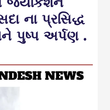
ખાતે જયકિશન
ંસદા ના પ્રસિદ્ધ
 પુષ્પ અર્પણ .