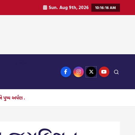
Sun. Aug 9th, 2026
10:16:18 AM
ન
ઈન્ડિયા
 પુષ્પ અર્પણ .