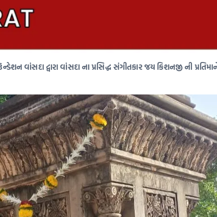
્ડેશન વાંસદા દ્વારા વાંસદા ના પ્રસિદ્ધ સંગીતકાર જય કિશનજી ની પ્રતિમાન