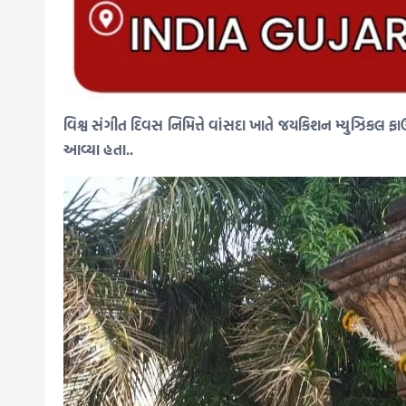
વિશ્વ સંગીત દિવસ નિમિત્તે વાંસદા ખાતે જયકિશન મ્યુઝિકલ ફાઉન
આવ્યા હતા..