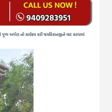
ે પુષ્પ અર્પણ નો કાર્યક્રમ કરી જયકિશનજીને યાદ કરવામાં