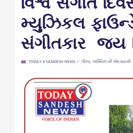
વિશ્વ સંગીત દિવ
મ્યુઝિકલ ફાઉન્ડે
સંગીતકાર જય કિ
TODAY 9 SANDESH NEWS
ગૌરવ
,
વ્યક્તિત્વ ની એક કહાની