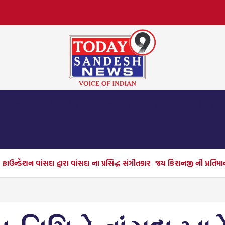
મનોરંજન
બિઝનેસ
રાજકારણ
સ્પોર્ટ્સ
ધર્મ દર્શ
ફાઉન્ડેશન વાંસદા દ્વારા વાંસદા ના પ્રસિદ્ધ સંગીતકાર જય કિશનજી ની પ્રતિમાને